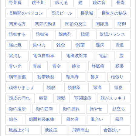
野菜食
銚子川
鍛える
鐘
鐘の音
長寿
長時間のパソコン
長浜ビール
長浜城
長生きの秘訣
関東地方
関節の動き
関節の炎症
関節痛
防御
防御する
防御法
除菌剤
陰陽
陰陽バランス
陽の気
集中力
雑念
雑菌
難病
雪道
雲消し
電気自動車
電磁波対策
電話
霊
青い光
青森
青空
静功
静脈瘤
靱帯
靱帯損傷
靱帯断裂
鞍馬寺
響き
頑張り
頑張りましょ
頓服
頓服薬
頭痛
頭皮
頭皮の汚れ
頭部
頭髪
顎関節症
顔がスッキリ
顔の湿疹
顔の筋肉
顔の腫れ
顔やせ
顔立ち
顔色
顔面神経麻痺
風の音
風合い
風呂
風呂上がり
飛蚊症
飛騨高山
食器洗い