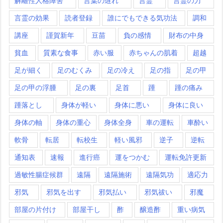
解離性人格障害
言葉の遅れ
言霊
言霊の力
言霊の効果
読者登録
誰にでもできる気功法
調和
講座
謹賀新年
豆苗
負の感情
財布の中身
貧血
質素な食事
赤い服
赤ちゃんの肌着
超越
足が細く
足のむくみ
足の冷え
足の指
足の甲
足の甲の浮腫
足の裏
足首
踵
踵の痛み
踵落とし
身体が軽い
身体に悪い
身体に良い
身体の軸
身体の重心
身体全身
車の運転
車酔い
軟骨
転居
転校生
軽い風邪
逆子
逆転
通知表
速報
進行癌
運をつかむ
運転免許更新
過敏性腸症候群
遠隔
遠隔施術
遠隔気功
適応力
邪気
邪気を出す
邪気払い
邪気祓い
邪魔
部屋の片付け
部屋干し
酢
醸造酢
重い病気