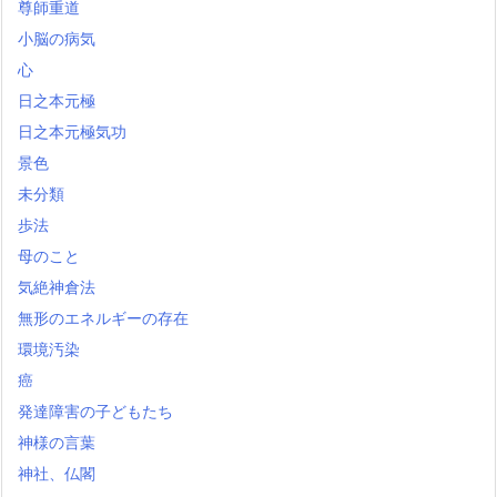
尊師重道
小脳の病気
心
日之本元極
日之本元極気功
景色
未分類
歩法
母のこと
気絶神倉法
無形のエネルギーの存在
環境汚染
癌
発達障害の子どもたち
神様の言葉
神社、仏閣