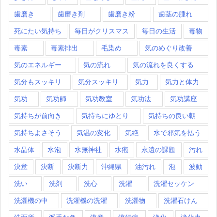
歯磨き
歯磨き剤
歯磨き粉
歯茎の腫れ
死にたい気持ち
毎日がクリスマス
毎日の生活
毒物
毒素
毒素排出
毛染め
気のめぐり改善
気のエネルギー
気の流れ
気の流れを良くする
気分もスッキリ
気分スッキリ
気力
気力と体力
気功
気功師
気功教室
気功法
気功講座
気持ちが前向き
気持ちにゆとり
気持ちの良い朝
気持ちよさそう
気温の変化
気絶
水で邪気を払う
水晶体
水泡
水無神社
水疱
永遠の課題
汚れ
決意
決断
決断力
沖縄県
油汚れ
泡
波動
洗い
洗剤
洗心
洗濯
洗濯セッケン
洗濯機の中
洗濯機の洗濯
洗濯物
洗濯石けん