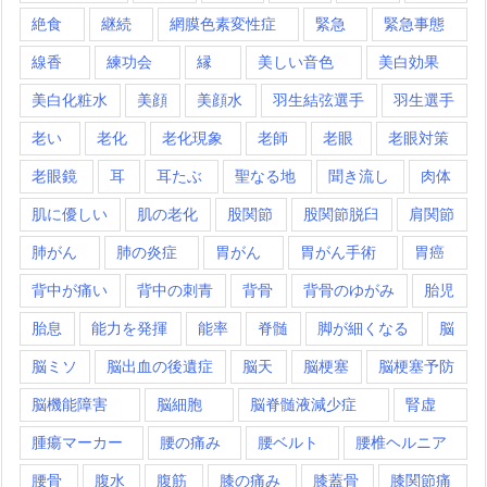
絶食
継続
網膜色素変性症
緊急
緊急事態
線香
練功会
縁
美しい音色
美白効果
美白化粧水
美顔
美顔水
羽生結弦選手
羽生選手
老い
老化
老化現象
老師
老眼
老眼対策
老眼鏡
耳
耳たぶ
聖なる地
聞き流し
肉体
肌に優しい
肌の老化
股関節
股関節脱臼
肩関節
肺がん
肺の炎症
胃がん
胃がん手術
胃癌
背中が痛い
背中の刺青
背骨
背骨のゆがみ
胎児
胎息
能力を発揮
能率
脊髄
脚が細くなる
脳
脳ミソ
脳出血の後遺症
脳天
脳梗塞
脳梗塞予防
脳機能障害
脳細胞
脳脊髄液減少症
腎虚
腫瘍マーカー
腰の痛み
腰ベルト
腰椎ヘルニア
腰骨
腹水
腹筋
膝の痛み
膝蓋骨
膝関節痛