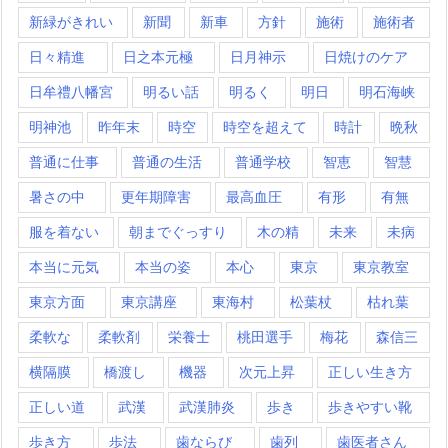
新緑がきれい
新聞
新車
方針
施術
施術者
日々精進
日之本元極
日月神示
日焼けのケア
日牟禮八幡宮
明るい話
明るく
明日
明石海峡
明神池
昨年末
時空
時空を超えて
時計
晩秋
普通に仕事
普通の生活
普通学校
智恵
智慧
暑さの中
更年期障害
最高血圧
有形
有無
服を着ない
朝までぐっすり
木の精
未来
未病
本当に元気
本当の姿
本心
東京
東京教室
東京方面
東京講座
東海村
松葉杖
枯れ葉
柔軟な
柔軟剤
栄養士
桃田選手
梅花
森信三
横隔膜
橋渡し
機器
次元上昇
正しい生き方
正しい道
武漢
武漢肺炎
歩き
歩きやすい靴
歩き方
歩法
歯ならび
歯列
歯医者さん