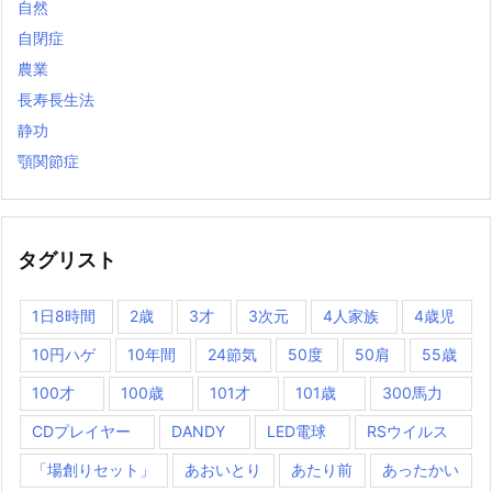
自然
自閉症
農業
長寿長生法
静功
顎関節症
タグリスト
1日8時間
2歳
3才
3次元
4人家族
4歳児
10円ハゲ
10年間
24節気
50度
50肩
55歳
100才
100歳
101才
101歳
300馬力
CDプレイヤー
DANDY
LED電球
RSウイルス
「場創りセット」
あおいとり
あたり前
あったかい