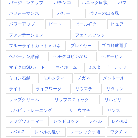
バージョンアップ
パチンコ
パニック症状
パフ
パフォーマンス
パワー
パワーの出る珠
パワーアップ
ビート
ビール好き
ピュア
ファンデーション
フェイスブック
ブルーライトカットメガネ
プレイヤー
プロ野球選手
ヘパーデン結節
ヘモグロビンA1C
ヘヤーピン
マイクロSDカード
マイホーム
ミスタードーナッツ
ミヨシ石鹸
ミルクティ
メガネ
メントール
ライト
ライフワーク
リウマチ
リタリン
リップクリーム
リップスティック
リハビリ
リハビリトレーニング
リュウマチ
リンス
レッグウォーマー
レッドロック
レベル
レベル2
レベル3
レベルの違い
レーシック手術
ワクチン