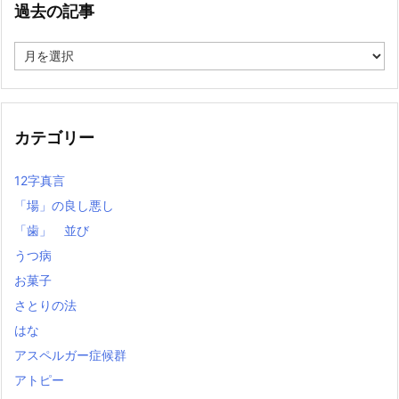
過去の記事
過
去
の
記
事
カテゴリー
12字真言
「場」の良し悪し
「歯」 並び
うつ病
お菓子
さとりの法
はな
アスペルガー症候群
アトピー