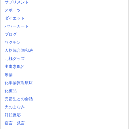
サプリメント
スポーツ
ダイエット
パワーカード
ブログ
ワクチン
人格統合調和法
元極グッズ
出毒素風呂
動物
化学物質過敏症
化粧品
受講生との会話
天のまなみ
好転反応
寝言・戯言