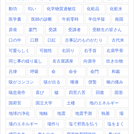
動功
匂い
化学物質過敏症
化粧品
化粧水
医学書
医師の診断
午前零時
半信半疑
南国
原発
厦門
受講
受講者
受験生の皆さん
口の中
口唇
口紅
古事記のものがたり
古代米
可愛らしく
可能性
右回り
右手首
右肩甲骨
同じ事の繰り返し
名古屋講座
向源寺
吹き出物
呂律
呼吸
命
命令
命門
和裁
咳がコンコン
咳が出る
唾液
啓蟄
喉の痛み
喘息発作
喜び
嘘
四苦八苦
回復
固形
国府宮
国立大学
土楼
地のエネルギー
地球の浄化
地軸
地震
地震予測
執着
場
場のエネルギー
場作り
塩で邪気を払う
塩をまく