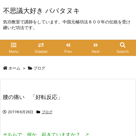
不思議大好き ババタヌキ
気功教室で講師をしています。中国元極功法８００年の伝統を受け
継いだ功法です。
Menu
Sidebar
Prev
Next
Search
ホーム
>
ブログ
腰の痛い 「好転反応」
2011年6月26日
ブログ
そちらで、何か 起きていますか？ と