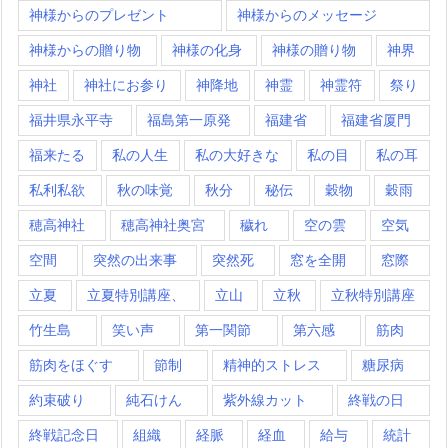
神様からのプレゼント
神様からのメッセージ
神様からの贈り物
神様の化身
神様の贈り物
神界
神社
神社にお参り
神降地
神霊
神霊符
祭り
福井県永平寺
福島第一原発
福建省
福建省厦門
福来たる
私の人生
私の大好きな
私の目
私の耳
私利私欲
秋の味覚
秋分
秘伝
穀物
穀雨
穂高神社
穂高神社奥宮
穢れ
空の雲
空気
空間
突然の出来事
突然死
窓を全開
窓際
立夏
立夏特別講座、
立山
立秋
立秋特別講座
竹生島
笑い声
第一関節
第六感
筋肉
筋肉をほぐす
節制
精神的ストレス
糖尿病
約束破り
純石けん
紫外線カット
終戦の日
終戦記念日
組織
経脈
経血
給与
統計