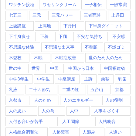
ワクチン接種
ワセリンクリーム
一子相伝
一般常識
七五三
三元
三元パワー
三者面談
上丹田
上級講座
上高地
下丹田
下半身ダイエット
下半身痩せ
下着
下腿
不安な気持ち
不安感
不思議な体験
不思議な出来事
不整脈
不燃ゴミ
不登校
不眠
不眠症改善
世のため人のため
世の中
世界
中国
中国から日本
中国福建省
中学3年生
中学生
中級講座
主訴
乗鞍
乳歯
乳液
二十四節気
二重の虹
五台山
京都
京都市
人のため
人のエネルギー
人の役割
人の思い
人の為
人中
人事を尽くす
人付き合いが苦手
人工関節
人格統合
人格統合調和法
人格障害
人混み
人違い