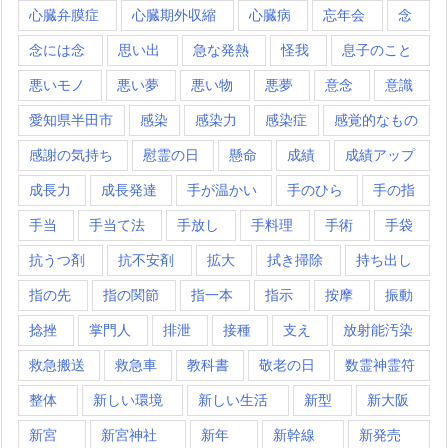
心臓弁膜症
心臓期外収縮
心臓病
忘年会
念
念には念
思い出
急な発熱
怪我
息子のこと
悪いモノ
悪い夢
悪い物
悪夢
意念
意識
愛知県半田市
感染
感染力
感染症
感覚的なもの
感謝の気持ち
慰霊の日
懸命
成績
成績アップ
成長力
成長発達
手が温かい
手のひら
手の指
手当
手当て法
手放し
手料理
手術
手袋
抗うつ剤
抗不安剤
拡大
拭き掃除
持ち出し
指の先
指の関節
指一本
指示
按摩
振動
捻挫
掌門人
排泄
接種
支え
放射能汚染
救急搬送
救急車
教科書
敬老の日
数霊神霊符
整体
新しい環境
新しい生活
新型
新大阪
新宮
新宮神社
新年
新幹線
新発売