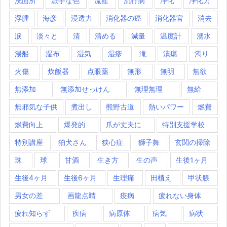
洗面所
派手な色
流産
流行病
浄化
浄化力
浮腫
海彦
浸透力
消化器の癌
消化器官
消去
涙
淡々と
清
清める
減量
温度計
湧水
湯船
湿布
湿気
湿疹
滝
潰瘍
濁り
火傷
炊飯器
点眼薬
無形
無明
無欲
無添加
無添加せっけん
無理無理
無給
無邪気な子供
煮出し
熊野古道
熱いパワー
燃費
燃費向上
爆発的
爪が丈夫に
特別支援学校
特別講座
狛犬さん
狭心症
獅子舞
玄関の掃除
珠
球
甘酒
生き方
生の声
生後1ヶ月
生後4ヶ月
生後6ヶ月
生理痛
田植え
甲状腺
男女の差
画龍点睛
疫病
疲れない身体
疲れ知らず
疾病
病原体
病気
病状