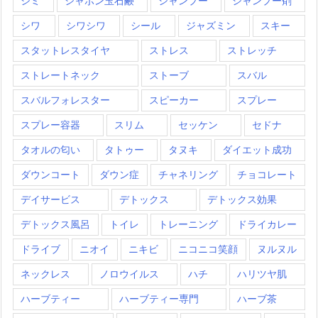
シミ
シャボン玉石鹸
シャンプー
シャンプー剤
シワ
シワシワ
シール
ジャズミン
スキー
スタットレスタイヤ
ストレス
ストレッチ
ストレートネック
ストーブ
スバル
スバルフォレスター
スピーカー
スプレー
スプレー容器
スリム
セッケン
セドナ
タオルの匂い
タトゥー
タヌキ
ダイエット成功
ダウンコート
ダウン症
チャネリング
チョコレート
デイサービス
デトックス
デトックス効果
デトックス風呂
トイレ
トレーニング
ドライカレー
ドライブ
ニオイ
ニキビ
ニコニコ笑顔
ヌルヌル
ネックレス
ノロウイルス
ハチ
ハリツヤ肌
ハーブティー
ハーブティー専門
ハーブ茶