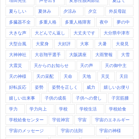
増田先生
声を出す
変形性股関節症
夏ばて
夏らしい
夏休み
夕涼み
夕立
外反母趾
多臓器不全
多重人格
多重人格障害
夜中
夢の中
大きな声
大どんでん返し
大丈夫です
大分県中津市
大型台風
大変身
大好評
大寒
大暑
大発見
大神神社
大谷翔平選手
大阪講座
大雨警報
大雪
大震災
天からのお知らせ
天の声
天の御中主
天の神様
天の采配
天命
天地
天災
天目
好転反応
姿勢
姿勢を正しく
威力
嬉しいお便り
嬉しい出来事
子供の成長
子供への脅し
子宮筋腫
学力
学力向上
学校
学校生活
学校給食
学校給食センター
宇佐神宮
宇宙
宇宙のエネルギー
宇宙のメッセージ
宇宙の法則
宇宙の神様