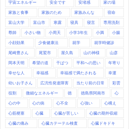
宇宙エネルギー
安全です
安堵感
家の場
家族と食事
家族のため
家族みんな
宿命
富山大学
富山市
寒露
寝具
寝言
専用洗剤
尊師
小さい物
小周天
小学3年生
小満
小腸
小顔効果
少食健康法
就学
就学時健診
尾崎豊さん
尾鷲市
屋久島
山の神様
山彦
岡本天明
希望の道
干ばつ
平和への思い
年寄り
幸せな人
幸福感
幸福感で満たされる
幸運
幼いお子さん
広汎性発達障害
当たり前の日常
彩雲
役割
微細なエネルギー
徳
徳島県阿南市
心
心の中
心の病
心不全
心強い
心構え
心筋梗塞
心臓
心臓が苦しい
心臓の期外収縮
心臓の痛み
心臓カテーテル検査
心臓ドキドキ