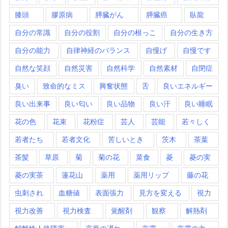
膝頭
膠原病
膵臓がん
膵臓癌
臥龍
自分の常識
自分の役割
自分の根っこ
自分の生き方
自分の能力
自律神経のバランス
自慢げ
自慢です
自然な笑顔
自然災害
自然科学
自然素材
自閉症
臭い
致命的なミス
興奮状態
舌
良いエネルギー
良い出来事
良い匂い
良い品物
良い汗
良い睡眠
花の色
花束
花粉症
芸人
芸能
若々しく
若者たち
若者文化
苦しいとき
茨木
茶葉
茶髪
草原
菊
菊の花
菜食
菱
菱の実
菱の実茶
蓮花山
薬用
薬用リップ
藤の花
虫刺され
血糖値
表面張力
見方を変える
視力
視力改善
視力検査
覚醒剤
観察
解熱剤