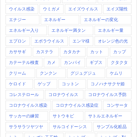
ウイルス感染
ウミガメ
エイズウイルス
エイズ陽性
エナジー
エネルギー
エネルギーの変化
エネルギー入り
エネルギー満タン
エネルギー量
エプロン
エボラウイルス
エンマ様
オレンジ色の光
カササギ
カステラ
カタカナ
カット
カップ
カテーテル検査
カメ
カンパイ
ギブス
クタクタ
クリーム
クンクン
グジュグジュ
ケムリ
ケロイド
ゲップ
コットン
コノハナサクヤ姫
コレステロール
コロナウイルス
コロナウイルス予防
コロナウイルス感染
コロナウイルス感染症
コンサータ
サッカーの練習
サトウキビ
サトルエネルギー
サラサラツヤツヤ
サルコイドーシス
サンプル化粧品