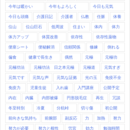
今年は暖かい
今年もよろしく
今日も元気
今日も頭痛
介護日記
介護者
仏教
任脈
休養
位山
位山巨石
低周波
住まい
体内
体力
体力アップ
体質改善
依存性
依存性薬物
便座シート
便秘解消
信頼関係
修練
倒れる
偏食
健康で長生き
偶然
元極
元極功
元極功法
元極功法 日之本元極
元極道
元気すぎ
元気です
元気な声
元気な証拠
光の玉
免疫不全
免疫力
児童生徒
入れ歯
入門講座
公開予定
内在
内臓
内部被爆
円形脱毛症
再生
冗談
冬至特別
冷夏
分杭峠
切り傷
初公開
前向きな気持ち
前腕部
副反応
力
加熱
努力
努力が必要
努力と根性
労宮
効力
勉強時間