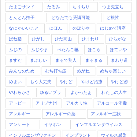
たまごサンド
たるみ
ちりちり
つま先立ち
とんとん拍子
どなたでも受講可能
ど根性
なにかいいこと
にほん
のぼりや
はじめて講座
ばね指
ひがし
ひだ高山
ひまわり
ひらがな
ふじの
ふじやま
ぺたんこ靴
ほこら
ほていや
ますだ
まぶしい
まるで別人
まるまる
まわり道
みんなのため
むち打ち症
めがね
めちゃ楽しい
めまい
もう大丈夫
やけど
やけど治療
やけど跡
やわらかさ
ゆるいブラ
よかったぁ
わたしの人生
アトピー
アリゾナ州
アルカリ性
アルコール消毒
アレルギー
アレルギーの薬
アレルギー症状
アンケート
イヤホン
インフルエンザウイルス
インフルエンザワクチン
インプラント
ウィルス感染