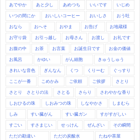
あでやか
あと少し
あめつち
いいです
いじめ
いつの間にか
おいしいコーヒー
おいしさ
おう吐
おなら
おへそ
おやま
お告げ
お地蔵様
お守り袋
お引っ越し
お母さん
お渡し
お礼です
お腹の中
お茶
お言葉
お誕生日です
お金の価値
お風呂
かゆい
がん細胞
きゅうしゅう
きれいな音色
ぎんなん
くつ
くりーむ
ぐっすり
ここが一番
こめかみ
ご依頼
ご挨拶
さとり
さとり さとりの法
さとる
さらり
さわやかな香り
しおひるの珠
しおみつの珠
しなやかさ
しまむら
しみ
すい臓がん
すい臓ガン
すがすがしい
すごい
すさまじい
せっけん
ぜんざい
その瞬間
ただの勘違い
ただの炭酸水
たねや茶屋