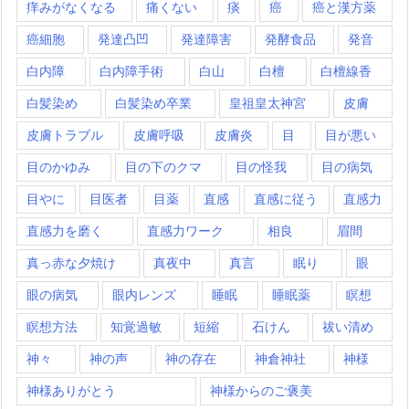
痒みがなくなる
痛くない
痰
癌
癌と漢方薬
癌細胞
発達凸凹
発達障害
発酵食品
発音
白内障
白内障手術
白山
白檀
白檀線香
白髪染め
白髪染め卒業
皇祖皇太神宮
皮膚
皮膚トラブル
皮膚呼吸
皮膚炎
目
目が悪い
目のかゆみ
目の下のクマ
目の怪我
目の病気
目やに
目医者
目薬
直感
直感に従う
直感力
直感力を磨く
直感力ワーク
相良
眉間
真っ赤な夕焼け
真夜中
真言
眠り
眼
眼の病気
眼内レンズ
睡眠
睡眠薬
瞑想
瞑想方法
知覚過敏
短縮
石けん
祓い清め
神々
神の声
神の存在
神倉神社
神様
神様ありがとう
神様からのご褒美