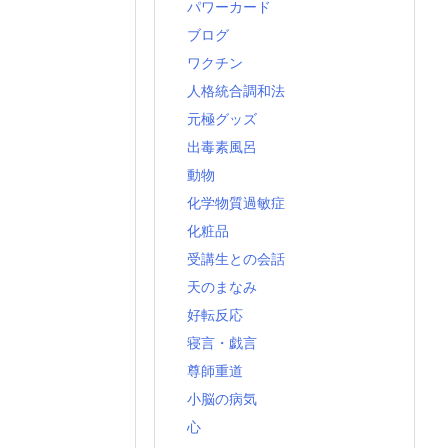
パワーカード
ブログ
ワクチン
人格統合調和法
元極グッズ
出毒素風呂
動物
化学物質過敏症
化粧品
受講生との会話
天のまなみ
好転反応
寝言・戯言
尊師重道
小脳の病気
心