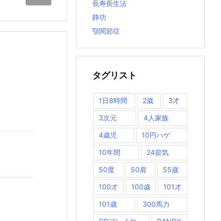
長寿長生法
静功
顎関節症
タグリスト
1日8時間
2歳
3才
3次元
4人家族
4歳児
10円ハゲ
10年間
24節気
50度
50肩
55歳
100才
100歳
101才
101歳
300馬力