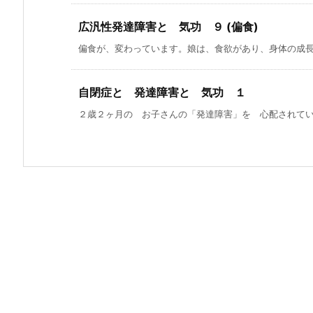
広汎性発達障害と 気功 ９ (偏食)
偏食が、変わっています。娘は、食欲があり、身体の成長も
自閉症と 発達障害と 気功 １
２歳２ヶ月の お子さんの「発達障害」を 心配されていた