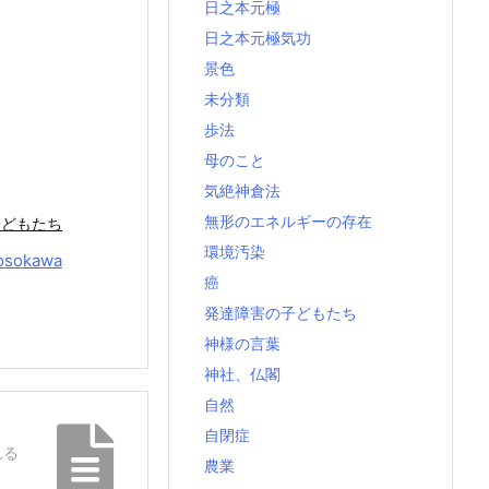
日之本元極
日之本元極気功
景色
未分類
歩法
母のこと
気絶神倉法
無形のエネルギーの存在
子どもたち
環境汚染
osokawa
癌
発達障害の子どもたち
神様の言葉
神社、仏閣
自然
自閉症
れる
農業