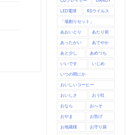
CDプレイヤー
DANDY
LED電球
RSウイルス
「場創りセット」
あおいとり
あたり前
あったかい
あでやか
あと少し
あめつち
いいです
いじめ
いつの間にか
おいしいコーヒー
おいしさ
おう吐
おなら
おへそ
おやま
お告げ
お地蔵様
お守り袋