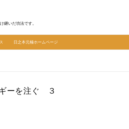
け継いだ功法です。
ス
日之本元極ホームページ
ギーを注ぐ ３