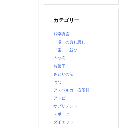
の
記
事
カテゴリー
12字真言
「場」の良し悪し
「歯」 並び
うつ病
お菓子
さとりの法
はな
アスペルガー症候群
アトピー
サプリメント
スポーツ
ダイエット