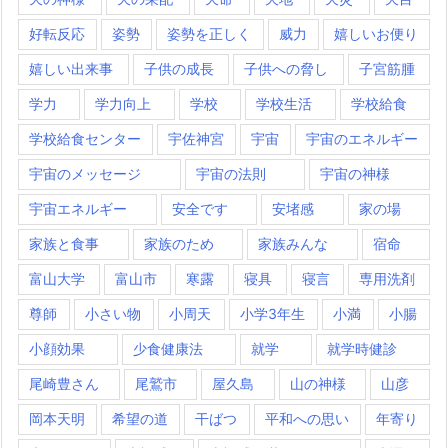
好転反応
姿勢
姿勢を正しく
威力
嬉しいお便り
嬉しい出来事
子供の成長
子供への脅し
子宮筋腫
学力
学力向上
学校
学校生活
学校給食
学校給食センター
宇佐神宮
宇宙
宇宙のエネルギー
宇宙のメッセージ
宇宙の法則
宇宙の神様
宇宙エネルギー
安全です
安堵感
家の場
家族と食事
家族のため
家族みんな
宿命
富山大学
富山市
寒露
寝具
寝言
専用洗剤
尊師
小さい物
小周天
小学3年生
小満
小腸
小顔効果
少食健康法
就学
就学時健診
尾崎豊さん
尾鷲市
屋久島
山の神様
山彦
岡本天明
希望の道
干ばつ
平和への思い
年寄り