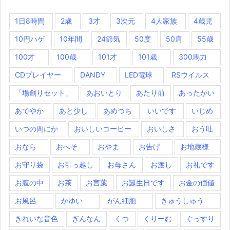
1日8時間
2歳
3才
3次元
4人家族
4歳児
10円ハゲ
10年間
24節気
50度
50肩
55歳
100才
100歳
101才
101歳
300馬力
CDプレイヤー
DANDY
LED電球
RSウイルス
「場創りセット」
あおいとり
あたり前
あったかい
あでやか
あと少し
あめつち
いいです
いじめ
いつの間にか
おいしいコーヒー
おいしさ
おう吐
おなら
おへそ
おやま
お告げ
お地蔵様
お守り袋
お引っ越し
お母さん
お渡し
お礼です
お腹の中
お茶
お言葉
お誕生日です
お金の価値
お風呂
かゆい
がん細胞
きゅうしゅう
きれいな音色
ぎんなん
くつ
くりーむ
ぐっすり