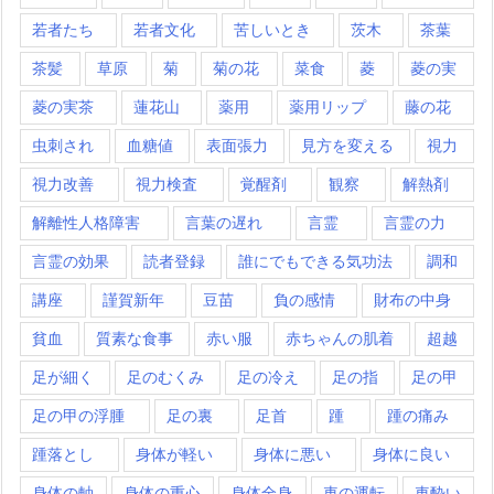
若者たち
若者文化
苦しいとき
茨木
茶葉
茶髪
草原
菊
菊の花
菜食
菱
菱の実
菱の実茶
蓮花山
薬用
薬用リップ
藤の花
虫刺され
血糖値
表面張力
見方を変える
視力
視力改善
視力検査
覚醒剤
観察
解熱剤
解離性人格障害
言葉の遅れ
言霊
言霊の力
言霊の効果
読者登録
誰にでもできる気功法
調和
講座
謹賀新年
豆苗
負の感情
財布の中身
貧血
質素な食事
赤い服
赤ちゃんの肌着
超越
足が細く
足のむくみ
足の冷え
足の指
足の甲
足の甲の浮腫
足の裏
足首
踵
踵の痛み
踵落とし
身体が軽い
身体に悪い
身体に良い
身体の軸
身体の重心
身体全身
車の運転
車酔い