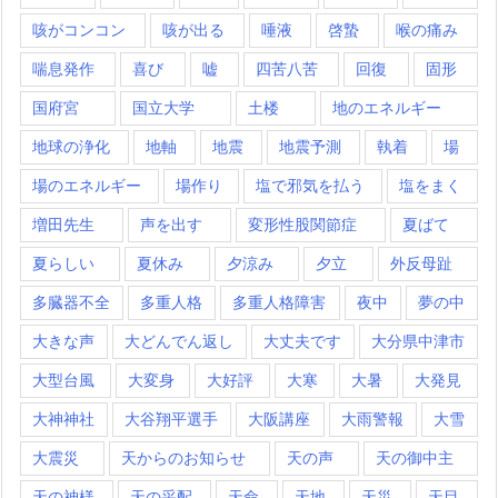
咳がコンコン
咳が出る
唾液
啓蟄
喉の痛み
喘息発作
喜び
嘘
四苦八苦
回復
固形
国府宮
国立大学
土楼
地のエネルギー
地球の浄化
地軸
地震
地震予測
執着
場
場のエネルギー
場作り
塩で邪気を払う
塩をまく
増田先生
声を出す
変形性股関節症
夏ばて
夏らしい
夏休み
夕涼み
夕立
外反母趾
多臓器不全
多重人格
多重人格障害
夜中
夢の中
大きな声
大どんでん返し
大丈夫です
大分県中津市
大型台風
大変身
大好評
大寒
大暑
大発見
大神神社
大谷翔平選手
大阪講座
大雨警報
大雪
大震災
天からのお知らせ
天の声
天の御中主
天の神様
天の采配
天命
天地
天災
天目