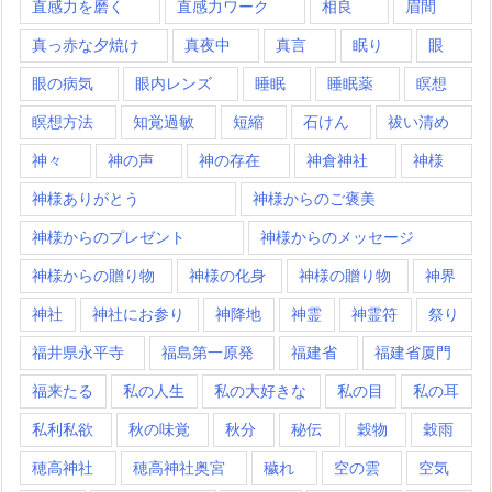
直感力を磨く
直感力ワーク
相良
眉間
真っ赤な夕焼け
真夜中
真言
眠り
眼
眼の病気
眼内レンズ
睡眠
睡眠薬
瞑想
瞑想方法
知覚過敏
短縮
石けん
祓い清め
神々
神の声
神の存在
神倉神社
神様
神様ありがとう
神様からのご褒美
神様からのプレゼント
神様からのメッセージ
神様からの贈り物
神様の化身
神様の贈り物
神界
神社
神社にお参り
神降地
神霊
神霊符
祭り
福井県永平寺
福島第一原発
福建省
福建省厦門
福来たる
私の人生
私の大好きな
私の目
私の耳
私利私欲
秋の味覚
秋分
秘伝
穀物
穀雨
穂高神社
穂高神社奥宮
穢れ
空の雲
空気