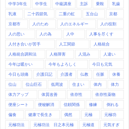
中学3年生
中学生
中級講座
主訴
乗鞍
乳歯
乳液
二十四節気
二重の虹
五台山
京都
京都市
人のため
人のエネルギー
人の役割
人の思い
人の為
人中
人事を尽くす
人付き合いが苦手
人工関節
人格統合
人格統合調和法
人格障害
人混み
人違い
今年は暖かい
今年もよろしく
今日も元気
今日も頭痛
介護日記
介護者
仏教
任脈
休養
位山
位山巨石
低周波
住まい
体内
体力
体力アップ
体質改善
依存性
依存性薬物
便座シート
便秘解消
信頼関係
修練
倒れる
偏食
健康で長生き
偶然
元極
元極功
元極功法
元極功法 日之本元極
元極道
元気すぎ