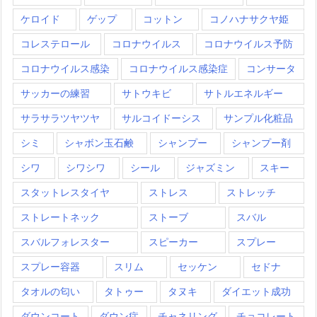
ケロイド
ゲップ
コットン
コノハナサクヤ姫
コレステロール
コロナウイルス
コロナウイルス予防
コロナウイルス感染
コロナウイルス感染症
コンサータ
サッカーの練習
サトウキビ
サトルエネルギー
サラサラツヤツヤ
サルコイドーシス
サンプル化粧品
シミ
シャボン玉石鹸
シャンプー
シャンプー剤
シワ
シワシワ
シール
ジャズミン
スキー
スタットレスタイヤ
ストレス
ストレッチ
ストレートネック
ストーブ
スバル
スバルフォレスター
スピーカー
スプレー
スプレー容器
スリム
セッケン
セドナ
タオルの匂い
タトゥー
タヌキ
ダイエット成功
ダウンコート
ダウン症
チャネリング
チョコレート