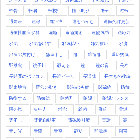
軟骨
転居
転校生
軽い風邪
逆子
逆転
通知表
速報
進行癌
運をつかむ
運転免許更新
過敏性腸症候群
遠隔
遠隔施術
遠隔気功
適応力
邪気
邪気を出す
邪気払い
邪気祓い
邪魔
部屋の片付け
部屋干し
酢
醸造酢
重い病気
野菜食
銚子川
鍛える
鐘
鐘の音
長寿
長時間のパソコン
長浜ビール
長浜城
長生きの秘訣
関東地方
関節の動き
関節の炎症
関節痛
防御
防御する
防御法
除菌剤
陰陽
陰陽バランス
陽の気
集中力
雑念
雑菌
難病
雪道
雲消し
電気自動車
電磁波対策
電話
霊
青い光
青森
青空
静功
静脈瘤
靱帯