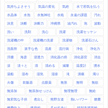
気持ちよさそう
気温の変化
気絶
水で邪気を払う
水晶体
水泡
水無神社
水疱
永遠の課題
汚れ
決意
決断
決断力
沖縄県
油汚れ
泡
波動
洗い
洗剤
洗心
洗濯
洗濯セッケン
洗濯機の中
洗濯機の洗濯
洗濯物
洗濯石けん
洗面所
派手な色
流産
流行病
浄化
浄化力
浮腫
海彦
浸透力
消化器の癌
消化器官
消去
涙
淡々と
清
清める
減量
温度計
湧水
湯船
湿布
湿気
湿疹
滝
潰瘍
濁り
火傷
炊飯器
点眼薬
無形
無明
無欲
無添加
無添加せっけん
無理無理
無給
無邪気な子供
煮出し
熊野古道
熱いパワー
燃費
燃費向上
爆発的
爪が丈夫に
特別支援学校