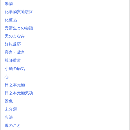
動物
化学物質過敏症
化粧品
受講生との会話
天のまなみ
好転反応
寝言・戯言
尊師重道
小脳の病気
心
日之本元極
日之本元極気功
景色
未分類
歩法
母のこと