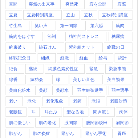
空間
突然の出来事
突然死
窓を全開
窓際
立夏
立夏特別講座、
立山
立秋
立秋特別講座
竹生島
笑い声
第一関節
第六感
筋肉
筋肉をほぐす
節制
精神的ストレス
糖尿病
約束破り
純石けん
紫外線カット
終戦の日
終戦記念日
組織
経脈
経血
給与
統計
絶食
継続
網膜色素変性症
緊急
緊急事態
線香
練功会
縁
美しい音色
美白効果
美白化粧水
美顔
美顔水
羽生結弦選手
羽生選手
老い
老化
老化現象
老師
老眼
老眼対策
老眼鏡
耳
耳たぶ
聖なる地
聞き流し
肉体
肌に優しい
肌の老化
股関節
股関節脱臼
肩関節
肺がん
肺の炎症
胃がん
胃がん手術
胃癌