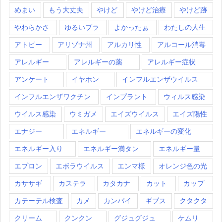
めまい
もう大丈夫
やけど
やけど治療
やけど跡
やわらかさ
ゆるいブラ
よかったぁ
わたしの人生
アトピー
アリゾナ州
アルカリ性
アルコール消毒
アレルギー
アレルギーの薬
アレルギー症状
アンケート
イヤホン
インフルエンザウイルス
インフルエンザワクチン
インプラント
ウィルス感染
ウイルス感染
ウミガメ
エイズウイルス
エイズ陽性
エナジー
エネルギー
エネルギーの変化
エネルギー入り
エネルギー満タン
エネルギー量
エプロン
エボラウイルス
エンマ様
オレンジ色の光
カササギ
カステラ
カタカナ
カット
カップ
カテーテル検査
カメ
カンパイ
ギブス
クタクタ
クリーム
クンクン
グジュグジュ
ケムリ