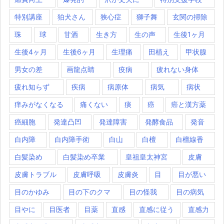
特別講座
狛犬さん
狭心症
獅子舞
玄関の掃除
珠
球
甘酒
生き方
生の声
生後1ヶ月
生後4ヶ月
生後6ヶ月
生理痛
田植え
甲状腺
男女の差
画龍点睛
疫病
疲れない身体
疲れ知らず
疾病
病原体
病気
病状
痒みがなくなる
痛くない
痰
癌
癌と漢方薬
癌細胞
発達凸凹
発達障害
発酵食品
発音
白内障
白内障手術
白山
白檀
白檀線香
白髪染め
白髪染め卒業
皇祖皇太神宮
皮膚
皮膚トラブル
皮膚呼吸
皮膚炎
目
目が悪い
目のかゆみ
目の下のクマ
目の怪我
目の病気
目やに
目医者
目薬
直感
直感に従う
直感力