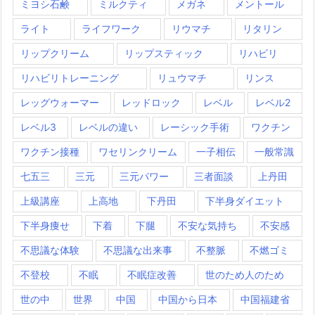
ミヨシ石鹸
ミルクティ
メガネ
メントール
ライト
ライフワーク
リウマチ
リタリン
リップクリーム
リップスティック
リハビリ
リハビリトレーニング
リュウマチ
リンス
レッグウォーマー
レッドロック
レベル
レベル2
レベル3
レベルの違い
レーシック手術
ワクチン
ワクチン接種
ワセリンクリーム
一子相伝
一般常識
七五三
三元
三元パワー
三者面談
上丹田
上級講座
上高地
下丹田
下半身ダイエット
下半身痩せ
下着
下腿
不安な気持ち
不安感
不思議な体験
不思議な出来事
不整脈
不燃ゴミ
不登校
不眠
不眠症改善
世のため人のため
世の中
世界
中国
中国から日本
中国福建省