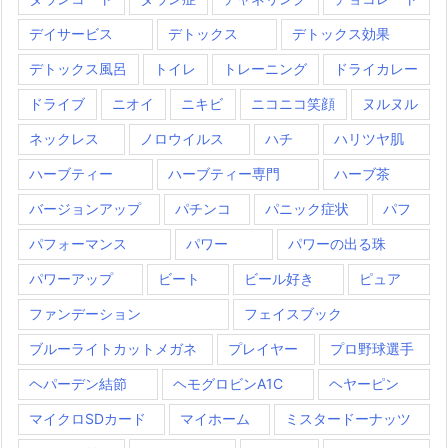
デイサービス
デトックス
デトックス効果
デトックス風呂
トイレ
トレーニング
ドライカレー
ドライブ
ニオイ
ニキビ
ニコニコ笑顔
ヌルヌル
ネックレス
ノロウイルス
ハチ
ハリツヤ肌
ハーブティー
ハーブティー専門
ハーブ茶
バージョンアップ
パチンコ
パニック症状
パフ
パフォーマンス
パワー
パワーの出る珠
パワーアップ
ビート
ビール好き
ピュア
ファンデーション
フェイスブック
ブルーライトカットメガネ
プレイヤー
プロ野球選手
ヘパーデン結節
ヘモグロビンA1C
ヘヤーピン
マイクロSDカード
マイホーム
ミスタードーナッツ