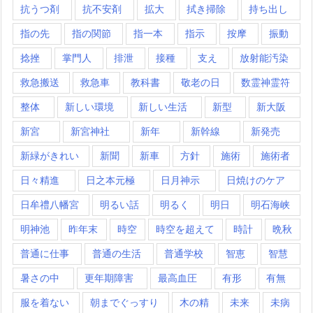
抗うつ剤
抗不安剤
拡大
拭き掃除
持ち出し
指の先
指の関節
指一本
指示
按摩
振動
捻挫
掌門人
排泄
接種
支え
放射能汚染
救急搬送
救急車
教科書
敬老の日
数霊神霊符
整体
新しい環境
新しい生活
新型
新大阪
新宮
新宮神社
新年
新幹線
新発売
新緑がきれい
新聞
新車
方針
施術
施術者
日々精進
日之本元極
日月神示
日焼けのケア
日牟禮八幡宮
明るい話
明るく
明日
明石海峡
明神池
昨年末
時空
時空を超えて
時計
晩秋
普通に仕事
普通の生活
普通学校
智恵
智慧
暑さの中
更年期障害
最高血圧
有形
有無
服を着ない
朝までぐっすり
木の精
未来
未病