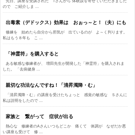
先日、講座を受講された Tさんから 体験談を寄せていただきました
ので ご紹介しま ...
出毒素（デドックス）効果は おぉっ～と！（夫）にも
修練を 始めたら自分から邪気が 出ているのが よ～く判ります。
私はもう８年も こ ...
「神霊符」を購入すると
ある敏感な修練者が、 増田先生が開発した「神霊符」を購入されま
した。 「去病健身 ...
親切な功法なんですね！「清昇濁降・む」
「清昇濁降・む」の講座を受けたちょっと 感覚の敏感な Ｓさんに
私は説明をしたので ...
家族と 繋がって 症状が出る
熱心な 修練者のAさんいつもどこか 痛くて 体調が なぜだか悪
い講座も受けて 修 ...