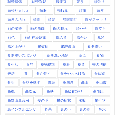
靱帯損傷
靱帯断裂
鞍馬寺
響き
頑張り
頑張りましょ
頓服
頓服薬
頭痛
頭皮
頭皮の汚れ
頭部
頭髪
顎関節症
顔がスッキリ
顔の湿疹
顔の筋肉
顔の腫れ
顔やせ
顔立ち
顔色
顔面神経麻痺
風の音
風合い
風呂
風呂上がり
飛蚊症
飛騨高山
食器洗い
食器洗いスポンジ
食器洗い洗剤
食欲
食物
食生活
食酢
養徳標準
養肝
養育
香の洗剤
香炉
骨
骨が動く
骨をやわらげる
骨伝導
骨折
骨格を癒す
骨頭
高周波
高山
高山市
高槻
高次元
高熱
高級化粧品
高血圧
高野山真言宗
髪の毛
鬱の症状
鬱病
鬱症状
鳥インフルエンザ
麹菌
鼻の下
鼻の奥
鼻水