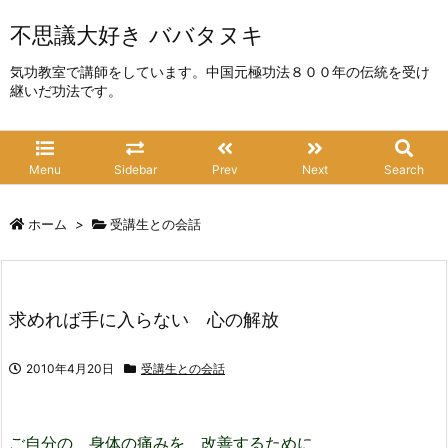
不思議大好き ババタヌキ
気功教室で講師をしています。中国元極功法８００年の伝統を受け
継いだ功法です。
Menu
Sidebar
Prev
Next
Search
ホーム
>
受講生との会話
求めれば手に入らない 心の解放
2010年4月20日
受講生との会話
ご自分の 身体の痛みを 改善するために