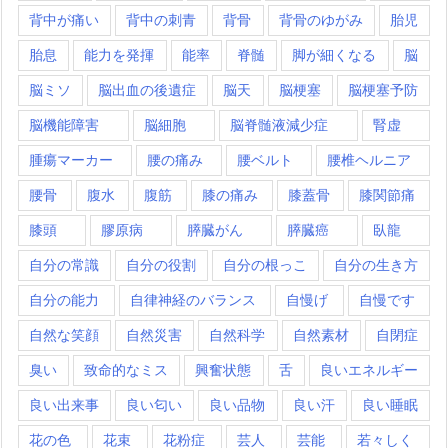
背中が痛い
背中の刺青
背骨
背骨のゆがみ
胎児
胎息
能力を発揮
能率
脊髄
脚が細くなる
脳
脳ミソ
脳出血の後遺症
脳天
脳梗塞
脳梗塞予防
脳機能障害
脳細胞
脳脊髄液減少症
腎虚
腫瘍マーカー
腰の痛み
腰ベルト
腰椎ヘルニア
腰骨
腹水
腹筋
膝の痛み
膝蓋骨
膝関節痛
膝頭
膠原病
膵臓がん
膵臓癌
臥龍
自分の常識
自分の役割
自分の根っこ
自分の生き方
自分の能力
自律神経のバランス
自慢げ
自慢です
自然な笑顔
自然災害
自然科学
自然素材
自閉症
臭い
致命的なミス
興奮状態
舌
良いエネルギー
良い出来事
良い匂い
良い品物
良い汗
良い睡眠
花の色
花束
花粉症
芸人
芸能
若々しく