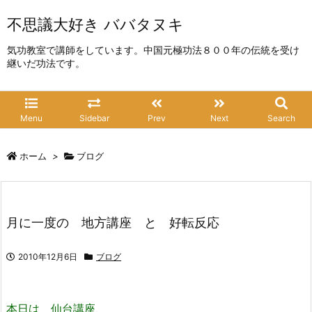
不思議大好き ババタヌキ
気功教室で講師をしています。中国元極功法８００年の伝統を受け
継いだ功法です。
Menu
Sidebar
Prev
Next
Search
ホーム
>
ブログ
月に一度の 地方講座 と 好転反応
2010年12月6日
ブログ
本日は 仙台講座、