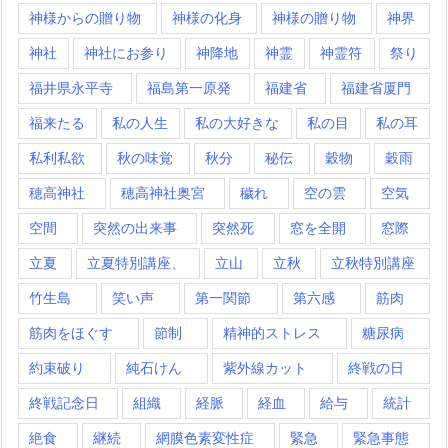
神様からの贈り物
神様の化身
神様の贈り物
神界
神社
神社にお参り
神降地
神霊
神霊符
祭り
福井県永平寺
福島第一原発
福建省
福建省厦門
福来たる
私の人生
私の大好きな
私の目
私の耳
私利私欲
秋の味覚
秋分
秘伝
穀物
穀雨
穂高神社
穂高神社奥宮
穢れ
空の雲
空気
空間
突然の出来事
突然死
窓を全開
窓際
立夏
立夏特別講座、
立山
立秋
立秋特別講座
竹生島
笑い声
第一関節
第六感
筋肉
筋肉をほぐす
節制
精神的ストレス
糖尿病
約束破り
純石けん
紫外線カット
終戦の日
終戦記念日
組織
経脈
経血
給与
統計
絶食
継続
網膜色素変性症
緊急
緊急事態