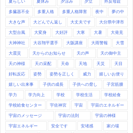
夏らしい
夏休み
夕涼み
夕立
外反母趾
多臓器不全
多重人格
多重人格障害
夜中
夢の中
大きな声
大どんでん返し
大丈夫です
大分県中津市
大型台風
大変身
大好評
大寒
大暑
大発見
大神神社
大谷翔平選手
大阪講座
大雨警報
大雪
大震災
天からのお知らせ
天の声
天の御中主
天の神様
天の采配
天命
天地
天災
天目
好転反応
姿勢
姿勢を正しく
威力
嬉しいお便り
嬉しい出来事
子供の成長
子供への脅し
子宮筋腫
学力
学力向上
学校
学校生活
学校給食
学校給食センター
宇佐神宮
宇宙
宇宙のエネルギー
宇宙のメッセージ
宇宙の法則
宇宙の神様
宇宙エネルギー
安全です
安堵感
家の場