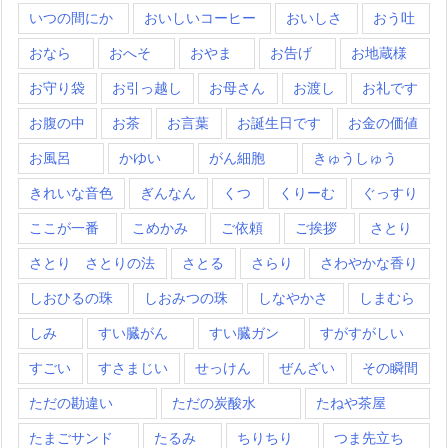
いつの間にか
おいしいコーヒー
おいしさ
おう吐
おなら
おへそ
おやま
お告げ
お地蔵様
お守り袋
お引っ越し
お母さん
お渡し
お礼です
お腹の中
お茶
お言葉
お誕生日です
お金の価値
お風呂
かゆい
がん細胞
きゅうしゅう
きれいな音色
ぎんなん
くつ
くりーむ
ぐっすり
ここが一番
こめかみ
ご依頼
ご挨拶
さとり
さとり さとりの法
さとる
さらり
さわやかな香り
しおひるの珠
しおみつの珠
しなやかさ
しまむら
しみ
すい臓がん
すい臓ガン
すがすがしい
すごい
すさまじい
せっけん
ぜんざい
その瞬間
ただの勘違い
ただの炭酸水
たねや茶屋
たまごサンド
たるみ
ちりちり
つま先立ち