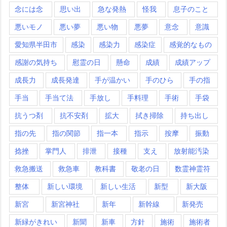
念には念
思い出
急な発熱
怪我
息子のこと
悪いモノ
悪い夢
悪い物
悪夢
意念
意識
愛知県半田市
感染
感染力
感染症
感覚的なもの
感謝の気持ち
慰霊の日
懸命
成績
成績アップ
成長力
成長発達
手が温かい
手のひら
手の指
手当
手当て法
手放し
手料理
手術
手袋
抗うつ剤
抗不安剤
拡大
拭き掃除
持ち出し
指の先
指の関節
指一本
指示
按摩
振動
捻挫
掌門人
排泄
接種
支え
放射能汚染
救急搬送
救急車
教科書
敬老の日
数霊神霊符
整体
新しい環境
新しい生活
新型
新大阪
新宮
新宮神社
新年
新幹線
新発売
新緑がきれい
新聞
新車
方針
施術
施術者