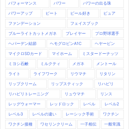
パフォーマンス
パワー
パワーの出る珠
パワーアップ
ビート
ビール好き
ピュア
ファンデーション
フェイスブック
ブルーライトカットメガネ
プレイヤー
プロ野球選手
ヘパーデン結節
ヘモグロビンA1C
ヘヤーピン
マイクロSDカード
マイホーム
ミスタードーナッツ
ミヨシ石鹸
ミルクティ
メガネ
メントール
ライト
ライフワーク
リウマチ
リタリン
リップクリーム
リップスティック
リハビリ
リハビリトレーニング
リュウマチ
リンス
レッグウォーマー
レッドロック
レベル
レベル2
レベル3
レベルの違い
レーシック手術
ワクチン
ワクチン接種
ワセリンクリーム
一子相伝
一般常識