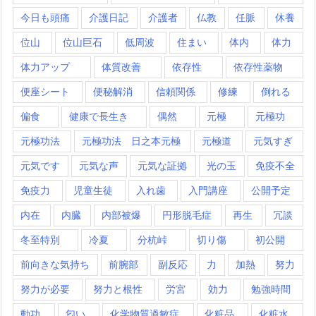
今日も頭痛
介護日記
介護者
仏教
任脈
休養
位山
位山巨石
低周波
住まい
体内
体力
体力アップ
体質改善
依存性
依存性薬物
便座シート
便秘解消
信頼関係
修練
倒れる
偏食
健康で長生き
偶然
元極
元極功
元極功法
元極功法 日之本元極
元極道
元気すぎ
元気です
元気な声
元気な証拠
光の玉
免疫不全
免疫力
児童生徒
入れ歯
入門講座
公開予定
内在
内臓
内部被爆
円形脱毛症
再生
冗談
冬至特別
冷夏
分杭峠
切り傷
初公開
前向きな気持ち
前腕部
副反応
力
加熱
努力
努力が必要
努力と根性
労宮
効力
勉強時間
動功
匂い
化学物質過敏症
化粧品
化粧水