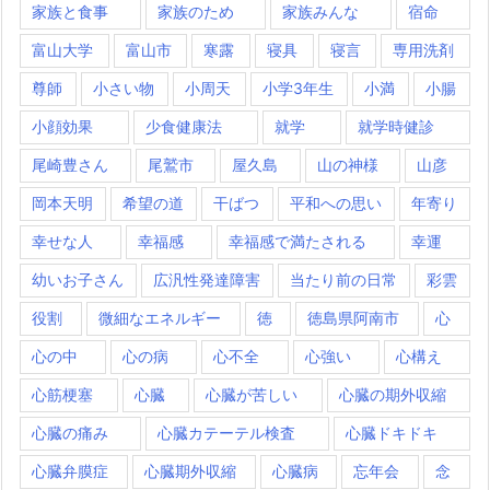
家族と食事
家族のため
家族みんな
宿命
富山大学
富山市
寒露
寝具
寝言
専用洗剤
尊師
小さい物
小周天
小学3年生
小満
小腸
小顔効果
少食健康法
就学
就学時健診
尾崎豊さん
尾鷲市
屋久島
山の神様
山彦
岡本天明
希望の道
干ばつ
平和への思い
年寄り
幸せな人
幸福感
幸福感で満たされる
幸運
幼いお子さん
広汎性発達障害
当たり前の日常
彩雲
役割
微細なエネルギー
徳
徳島県阿南市
心
心の中
心の病
心不全
心強い
心構え
心筋梗塞
心臓
心臓が苦しい
心臓の期外収縮
心臓の痛み
心臓カテーテル検査
心臓ドキドキ
心臓弁膜症
心臓期外収縮
心臓病
忘年会
念