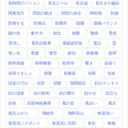
長時間のパソコン
長浜ビール
長浜城
長生きの秘訣
関東地方
関節の動き
関節の炎症
関節痛
防御
防御する
防御法
除菌剤
陰陽
陰陽バランス
陽の気
集中力
雑念
雑菌
難病
雪道
雲消し
電気自動車
電磁波対策
電話
霊
青い光
青森
青空
静功
静脈瘤
靱帯
靱帯損傷
靱帯断裂
鞍馬寺
響き
頑張り
頑張りましょ
頓服
頓服薬
頭痛
頭皮
頭皮の汚れ
頭部
頭髪
顎関節症
顔がスッキリ
顔の湿疹
顔の筋肉
顔の腫れ
顔やせ
顔立ち
顔色
顔面神経麻痺
風の音
風合い
風呂
風呂上がり
飛蚊症
飛騨高山
食器洗い
食器洗いスポンジ
食器洗い洗剤
食欲
食物