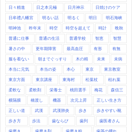
日々精進
日之本元極
日月神示
日焼けのケア
日牟禮八幡宮
明るい話
明るく
明日
明石海峡
明神池
昨年末
時空
時空を超えて
時計
晩秋
普通に仕事
普通の生活
普通学校
智恵
智慧
暑さの中
更年期障害
最高血圧
有形
有無
服を着ない
朝までぐっすり
木の精
未来
未病
本当に元気
本当の姿
本心
東京
東京教室
東京方面
東京講座
東海村
松葉杖
枯れ葉
柔軟な
柔軟剤
栄養士
桃田選手
梅花
森信三
横隔膜
橋渡し
機器
次元上昇
正しい生き方
正しい道
武漢
武漢肺炎
歩き
歩きやすい靴
歩き方
歩法
歯ならび
歯列
歯医者さん
歯磨き
歯磨き剤
歯磨き粉
歯茎の腫れ