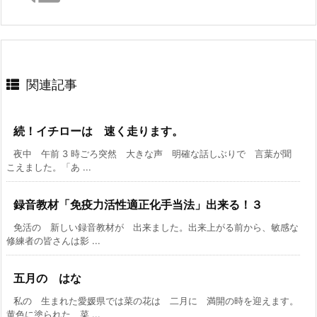
関連記事
続！イチローは 速く走ります。
夜中 午前 3 時ごろ突然 大きな声 明確な話しぶりで 言葉が聞
こえました。「あ ...
録音教材「免疫力活性適正化手当法」出来る！３
免活の 新しい録音教材が 出来ました。出来上がる前から、敏感な
修練者の皆さんは影 ...
五月の はな
私の 生まれた愛媛県では菜の花は 二月に 満開の時を迎えます。
黄色に塗られた 菜 ...