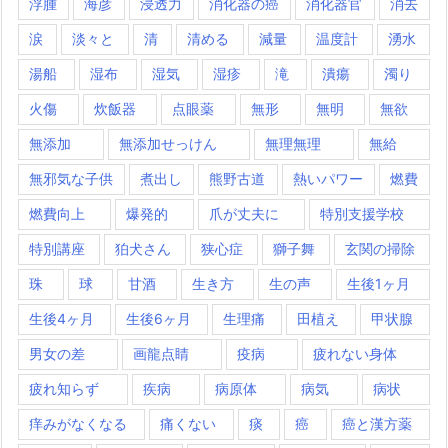
浮腫
海彦
浸透力
消化器の癌
消化器官
消去
涙
淡々と
清
清める
減量
温度計
湧水
湯船
湿布
湿気
湿疹
滝
潰瘍
濁り
火傷
炊飯器
点眼薬
無形
無明
無欲
無添加
無添加せっけん
無理無理
無給
無邪気な子供
煮出し
熊野古道
熱いパワー
燃費
燃費向上
爆発的
爪が丈夫に
特別支援学校
特別講座
狛犬さん
狭心症
獅子舞
玄関の掃除
珠
球
甘酒
生き方
生の声
生後1ヶ月
生後4ヶ月
生後6ヶ月
生理痛
田植え
甲状腺
男女の差
画龍点睛
疫病
疲れない身体
疲れ知らず
疾病
病原体
病気
病状
痒みがなくなる
痛くない
痰
癌
癌と漢方薬