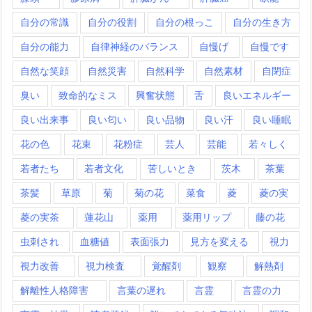
自分の常識
自分の役割
自分の根っこ
自分の生き方
自分の能力
自律神経のバランス
自慢げ
自慢です
自然な笑顔
自然災害
自然科学
自然素材
自閉症
臭い
致命的なミス
興奮状態
舌
良いエネルギー
良い出来事
良い匂い
良い品物
良い汗
良い睡眠
花の色
花束
花粉症
芸人
芸能
若々しく
若者たち
若者文化
苦しいとき
茨木
茶葉
茶髪
草原
菊
菊の花
菜食
菱
菱の実
菱の実茶
蓮花山
薬用
薬用リップ
藤の花
虫刺され
血糖値
表面張力
見方を変える
視力
視力改善
視力検査
覚醒剤
観察
解熱剤
解離性人格障害
言葉の遅れ
言霊
言霊の力