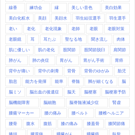
線香
練功会
縁
美しい音色
美白効果
美白化粧水
美顔
美顔水
羽生結弦選手
羽生選手
老い
老化
老化現象
老師
老眼
老眼対策
老眼鏡
耳
耳たぶ
聖なる地
聞き流し
肉体
肌に優しい
肌の老化
股関節
股関節脱臼
肩関節
肺がん
肺の炎症
胃がん
胃がん手術
胃癌
背中が痛い
背中の刺青
背骨
背骨のゆがみ
胎児
胎息
能力を発揮
能率
脊髄
脚が細くなる
脳
脳ミソ
脳出血の後遺症
脳天
脳梗塞
脳梗塞予防
脳機能障害
脳細胞
脳脊髄液減少症
腎虚
腫瘍マーカー
腰の痛み
腰ベルト
腰椎ヘルニア
腰骨
腹水
腹筋
膝の痛み
膝蓋骨
膝関節痛
膝頭
膠原病
膵臓がん
膵臓癌
臥龍