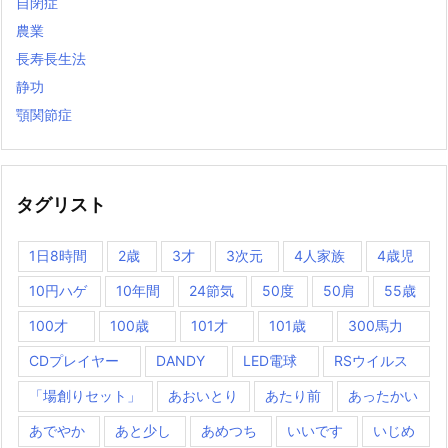
自閉症
農業
長寿長生法
静功
顎関節症
タグリスト
1日8時間
2歳
3才
3次元
4人家族
4歳児
10円ハゲ
10年間
24節気
50度
50肩
55歳
100才
100歳
101才
101歳
300馬力
CDプレイヤー
DANDY
LED電球
RSウイルス
「場創りセット」
あおいとり
あたり前
あったかい
あでやか
あと少し
あめつち
いいです
いじめ