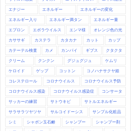
エナジー
エネルギー
エネルギーの変化
エネルギー入り
エネルギー満タン
エネルギー量
エプロン
エボラウイルス
エンマ様
オレンジ色の光
カササギ
カステラ
カタカナ
カット
カップ
カテーテル検査
カメ
カンパイ
ギブス
クタクタ
クリーム
クンクン
グジュグジュ
ケムリ
ケロイド
ゲップ
コットン
コノハナサクヤ姫
コレステロール
コロナウイルス
コロナウイルス予防
コロナウイルス感染
コロナウイルス感染症
コンサータ
サッカーの練習
サトウキビ
サトルエネルギー
サラサラツヤツヤ
サルコイドーシス
サンプル化粧品
シミ
シャボン玉石鹸
シャンプー
シャンプー剤