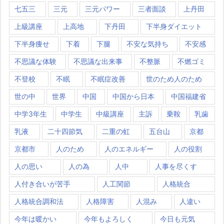
七五三
三元
三元パワー
三者面談
上丹田
上級講座
上高地
下丹田
下半身ダイエット
下半身痩せ
下着
下腿
不安な気持ち
不安感
不思議な体験
不思議な出来事
不整脈
不燃ゴミ
不登校
不眠
不眠症改善
世のため人のため
世の中
世界
中国
中国から日本
中国福建省
中学3年生
中学生
中級講座
主訴
乗鞍
乳歯
乳液
二十四節気
二重の虹
五台山
京都
京都市
人のため
人のエネルギー
人の役割
人の思い
人の為
人中
人事を尽くす
人付き合いが苦手
人工関節
人格統合
人格統合調和法
人格障害
人混み
人違い
今年は暖かい
今年もよろしく
今日も元気