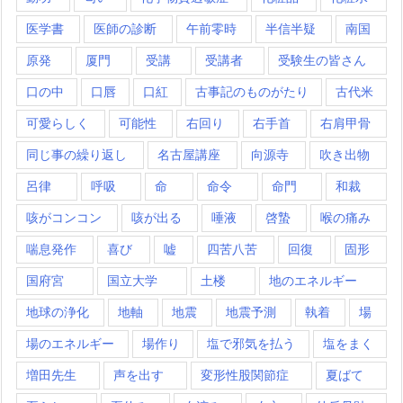
医学書
医師の診断
午前零時
半信半疑
南国
原発
厦門
受講
受講者
受験生の皆さん
口の中
口唇
口紅
古事記のものがたり
古代米
可愛らしく
可能性
右回り
右手首
右肩甲骨
同じ事の繰り返し
名古屋講座
向源寺
吹き出物
呂律
呼吸
命
命令
命門
和裁
咳がコンコン
咳が出る
唾液
啓蟄
喉の痛み
喘息発作
喜び
嘘
四苦八苦
回復
固形
国府宮
国立大学
土楼
地のエネルギー
地球の浄化
地軸
地震
地震予測
執着
場
場のエネルギー
場作り
塩で邪気を払う
塩をまく
増田先生
声を出す
変形性股関節症
夏ばて