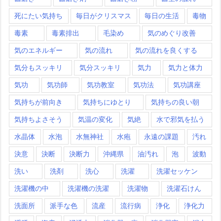
死にたい気持ち
毎日がクリスマス
毎日の生活
毒物
毒素
毒素排出
毛染め
気のめぐり改善
気のエネルギー
気の流れ
気の流れを良くする
気分もスッキリ
気分スッキリ
気力
気力と体力
気功
気功師
気功教室
気功法
気功講座
気持ちが前向き
気持ちにゆとり
気持ちの良い朝
気持ちよさそう
気温の変化
気絶
水で邪気を払う
水晶体
水泡
水無神社
水疱
永遠の課題
汚れ
決意
決断
決断力
沖縄県
油汚れ
泡
波動
洗い
洗剤
洗心
洗濯
洗濯セッケン
洗濯機の中
洗濯機の洗濯
洗濯物
洗濯石けん
洗面所
派手な色
流産
流行病
浄化
浄化力