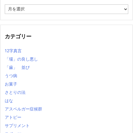
過
去
の
記
事
カテゴリー
12字真言
「場」の良し悪し
「歯」 並び
うつ病
お菓子
さとりの法
はな
アスペルガー症候群
アトピー
サプリメント