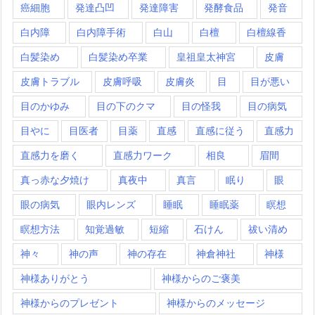
癌細胞
発達凸凹
発達障害
発酵食品
発音
白内障
白内障手術
白山
白檀
白檀線香
白髪染め
白髪染め卒業
皇祖皇太神宮
皮膚
皮膚トラブル
皮膚呼吸
皮膚炎
目
目が悪い
目のかゆみ
目の下のクマ
目の怪我
目の病気
目やに
目医者
目薬
直感
直感に従う
直感力
直感力を磨く
直感力ワーク
相良
眉間
真っ赤な夕焼け
真夜中
真言
眠り
眼
眼の病気
眼内レンズ
睡眠
睡眠薬
瞑想
瞑想方法
知覚過敏
短縮
石けん
祓い清め
神々
神の声
神の存在
神倉神社
神様
神様ありがとう
神様からのご褒美
神様からのプレゼント
神様からのメッセージ