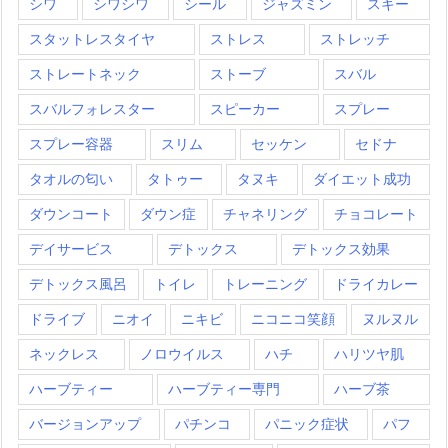
シワ
シワシワ
シール
ジャズミン
スキー
スタットレスタイヤ
ストレス
ストレッチ
ストレートネック
ストーブ
スバル
スバルフォレスター
スピーカー
スプレー
スプレー容器
スリム
セッケン
セドナ
タオルの匂い
タトゥー
タヌキ
ダイエット成功
ダウンコート
ダウン症
チャネリング
チョコレート
デイサービス
デトックス
デトックス効果
デトックス風呂
トイレ
トレーニング
ドライカレー
ドライブ
ニオイ
ニキビ
ニコニコ笑顔
ヌルヌル
ネックレス
ノロウイルス
ハチ
ハリツヤ肌
ハーブティー
ハーブティー専門
ハーブ茶
バージョンアップ
パチンコ
パニック症状
パフ