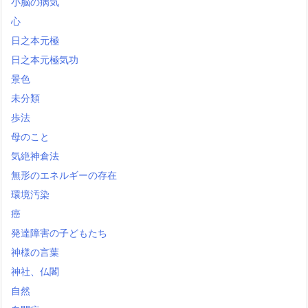
小脳の病気
心
日之本元極
日之本元極気功
景色
未分類
歩法
母のこと
気絶神倉法
無形のエネルギーの存在
環境汚染
癌
発達障害の子どもたち
神様の言葉
神社、仏閣
自然