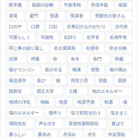
医学書
医師の診断
午前零時
半信半疑
南国
原発
厦門
受講
受講者
受験生の皆さん
口の中
口唇
口紅
古事記のものがたり
古代米
可愛らしく
可能性
右回り
右手首
右肩甲骨
同じ事の繰り返し
名古屋講座
向源寺
吹き出物
呂律
呼吸
命
命令
命門
和裁
咳がコンコン
咳が出る
唾液
啓蟄
喉の痛み
喘息発作
喜び
嘘
四苦八苦
回復
固形
国府宮
国立大学
土楼
地のエネルギー
地球の浄化
地軸
地震
地震予測
執着
場
場のエネルギー
場作り
塩で邪気を払う
塩をまく
増田先生
声を出す
変形性股関節症
夏ばて
夏らしい
夏休み
夕涼み
夕立
外反母趾