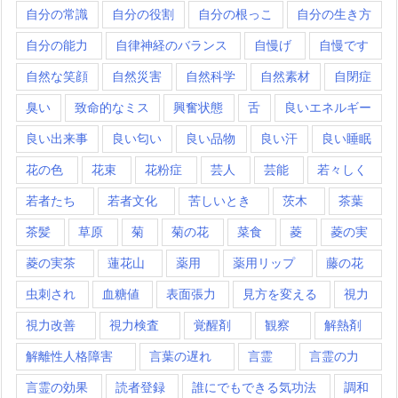
自分の常識
自分の役割
自分の根っこ
自分の生き方
自分の能力
自律神経のバランス
自慢げ
自慢です
自然な笑顔
自然災害
自然科学
自然素材
自閉症
臭い
致命的なミス
興奮状態
舌
良いエネルギー
良い出来事
良い匂い
良い品物
良い汗
良い睡眠
花の色
花束
花粉症
芸人
芸能
若々しく
若者たち
若者文化
苦しいとき
茨木
茶葉
茶髪
草原
菊
菊の花
菜食
菱
菱の実
菱の実茶
蓮花山
薬用
薬用リップ
藤の花
虫刺され
血糖値
表面張力
見方を変える
視力
視力改善
視力検査
覚醒剤
観察
解熱剤
解離性人格障害
言葉の遅れ
言霊
言霊の力
言霊の効果
読者登録
誰にでもできる気功法
調和