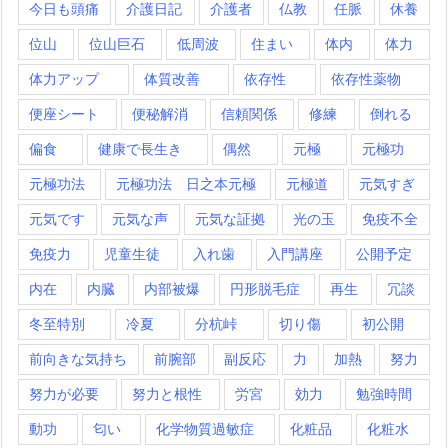
今日も頭痛
介護日記
介護者
仏教
任脈
休養
位山
位山巨石
低周波
住まい
体内
体力
体力アップ
体質改善
依存性
依存性薬物
便座シート
便秘解消
信頼関係
修練
倒れる
偏食
健康で長生き
偶然
元極
元極功
元極功法
元極功法 日之本元極
元極道
元気すぎ
元気です
元気な声
元気な証拠
光の玉
免疫不全
免疫力
児童生徒
入れ歯
入門講座
公開予定
内在
内臓
内部被爆
円形脱毛症
再生
冗談
冬至特別
冷夏
分杭峠
切り傷
初公開
前向きな気持ち
前腕部
副反応
力
加熱
努力
努力が必要
努力と根性
労宮
効力
勉強時間
動功
匂い
化学物質過敏症
化粧品
化粧水