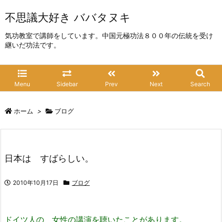
不思議大好き ババタヌキ
気功教室で講師をしています。中国元極功法８００年の伝統を受け
継いだ功法です。
Menu
Sidebar
Prev
Next
Search
ホーム
>
ブログ
日本は すばらしい。
2010年10月17日
ブログ
ドイツ人の 女性の講演を聴いたことがあります。