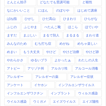
とんとん拍子
どなたでも受講可能
ど根性
なにかいいこと
にほん
のぼりや
はじめて講座
ばね指
ひがし
ひだ高山
ひまわり
ひらがな
ふじの
ふじやま
ぺたんこ靴
ほこら
ほていや
ますだ
まぶしい
まるで別人
まるまる
まわり道
みんなのため
むち打ち症
めがね
めちゃ楽しい
めまい
もう大丈夫
やけど
やけど治療
やけど跡
やわらかさ
ゆるいブラ
よかったぁ
わたしの人生
アトピー
アリゾナ州
アルカリ性
アルコール消毒
アレルギー
アレルギーの薬
アレルギー症状
アンケート
イヤホン
インフルエンザウイルス
インフルエンザワクチン
インプラント
ウィルス感染
ウイルス感染
ウミガメ
エイズウイルス
エイズ陽性