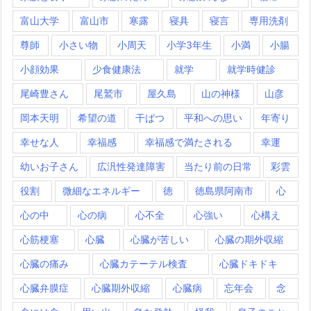
富山大学
富山市
寒露
寝具
寝言
専用洗剤
尊師
小さい物
小周天
小学3年生
小満
小腸
小顔効果
少食健康法
就学
就学時健診
尾崎豊さん
尾鷲市
屋久島
山の神様
山彦
岡本天明
希望の道
干ばつ
平和への思い
年寄り
幸せな人
幸福感
幸福感で満たされる
幸運
幼いお子さん
広汎性発達障害
当たり前の日常
彩雲
役割
微細なエネルギー
徳
徳島県阿南市
心
心の中
心の病
心不全
心強い
心構え
心筋梗塞
心臓
心臓が苦しい
心臓の期外収縮
心臓の痛み
心臓カテーテル検査
心臓ドキドキ
心臓弁膜症
心臓期外収縮
心臓病
忘年会
念