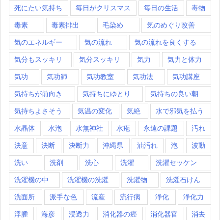
死にたい気持ち
毎日がクリスマス
毎日の生活
毒物
毒素
毒素排出
毛染め
気のめぐり改善
気のエネルギー
気の流れ
気の流れを良くする
気分もスッキリ
気分スッキリ
気力
気力と体力
気功
気功師
気功教室
気功法
気功講座
気持ちが前向き
気持ちにゆとり
気持ちの良い朝
気持ちよさそう
気温の変化
気絶
水で邪気を払う
水晶体
水泡
水無神社
水疱
永遠の課題
汚れ
決意
決断
決断力
沖縄県
油汚れ
泡
波動
洗い
洗剤
洗心
洗濯
洗濯セッケン
洗濯機の中
洗濯機の洗濯
洗濯物
洗濯石けん
洗面所
派手な色
流産
流行病
浄化
浄化力
浮腫
海彦
浸透力
消化器の癌
消化器官
消去