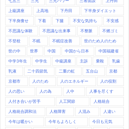
七五三
三元
三元パワー
三者面談
上丹田
上級講座
上高地
下丹田
下半身ダイエット
下半身痩せ
下着
下腿
不安な気持ち
不安感
不思議な体験
不思議な出来事
不整脈
不燃ゴミ
不登校
不眠
不眠症改善
世のため人のため
世の中
世界
中国
中国から日本
中国福建省
中学3年生
中学生
中級講座
主訴
乗鞍
乳歯
乳液
二十四節気
二重の虹
五台山
京都
京都市
人のため
人のエネルギー
人の役割
人の思い
人の為
人中
人事を尽くす
人付き合いが苦手
人工関節
人格統合
人格統合調和法
人格障害
人混み
人違い
今年は暖かい
今年もよろしく
今日も元気