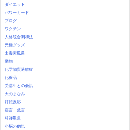
ダイエット
パワーカード
ブログ
ワクチン
人格統合調和法
元極グッズ
出毒素風呂
動物
化学物質過敏症
化粧品
受講生との会話
天のまなみ
好転反応
寝言・戯言
尊師重道
小脳の病気