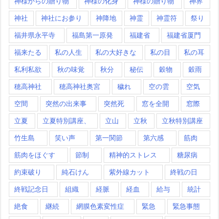
神様からの贈り物
神様の化身
神様の贈り物
神界
神社
神社にお参り
神降地
神霊
神霊符
祭り
福井県永平寺
福島第一原発
福建省
福建省厦門
福来たる
私の人生
私の大好きな
私の目
私の耳
私利私欲
秋の味覚
秋分
秘伝
穀物
穀雨
穂高神社
穂高神社奥宮
穢れ
空の雲
空気
空間
突然の出来事
突然死
窓を全開
窓際
立夏
立夏特別講座、
立山
立秋
立秋特別講座
竹生島
笑い声
第一関節
第六感
筋肉
筋肉をほぐす
節制
精神的ストレス
糖尿病
約束破り
純石けん
紫外線カット
終戦の日
終戦記念日
組織
経脈
経血
給与
統計
絶食
継続
網膜色素変性症
緊急
緊急事態