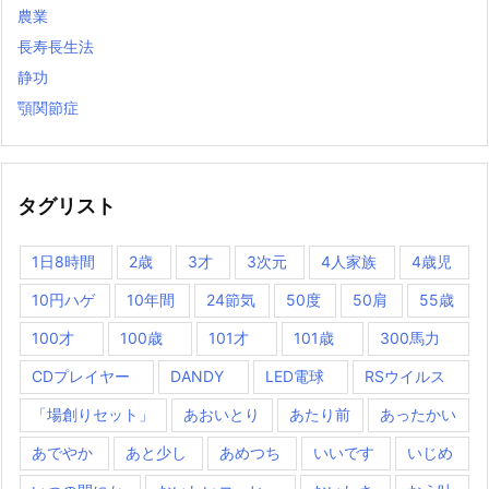
農業
長寿長生法
静功
顎関節症
タグリスト
1日8時間
2歳
3才
3次元
4人家族
4歳児
10円ハゲ
10年間
24節気
50度
50肩
55歳
100才
100歳
101才
101歳
300馬力
CDプレイヤー
DANDY
LED電球
RSウイルス
「場創りセット」
あおいとり
あたり前
あったかい
あでやか
あと少し
あめつち
いいです
いじめ