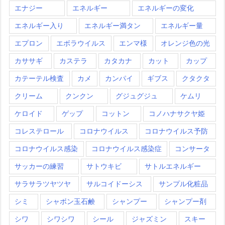
エナジー
エネルギー
エネルギーの変化
エネルギー入り
エネルギー満タン
エネルギー量
エプロン
エボラウイルス
エンマ様
オレンジ色の光
カササギ
カステラ
カタカナ
カット
カップ
カテーテル検査
カメ
カンパイ
ギブス
クタクタ
クリーム
クンクン
グジュグジュ
ケムリ
ケロイド
ゲップ
コットン
コノハナサクヤ姫
コレステロール
コロナウイルス
コロナウイルス予防
コロナウイルス感染
コロナウイルス感染症
コンサータ
サッカーの練習
サトウキビ
サトルエネルギー
サラサラツヤツヤ
サルコイドーシス
サンプル化粧品
シミ
シャボン玉石鹸
シャンプー
シャンプー剤
シワ
シワシワ
シール
ジャズミン
スキー