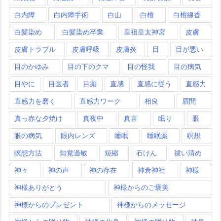
白内障
白内障手術
白山
白檀
白檀線香
白髪染め
白髪染め卒業
皇祖皇太神宮
皮膚
皮膚トラブル
皮膚呼吸
皮膚炎
目
目が悪い
目のかゆみ
目の下のクマ
目の怪我
目の病気
目やに
目医者
目薬
直感
直感に従う
直感力
直感力を磨く
直感力ワーク
相良
眉間
真っ赤な夕焼け
真夜中
真言
眠り
眼
眼の病気
眼内レンズ
睡眠
睡眠薬
瞑想
瞑想方法
知覚過敏
短縮
石けん
祓い清め
神々
神の声
神の存在
神倉神社
神様
神様ありがとう
神様からのご褒美
神様からのプレゼント
神様からのメッセージ