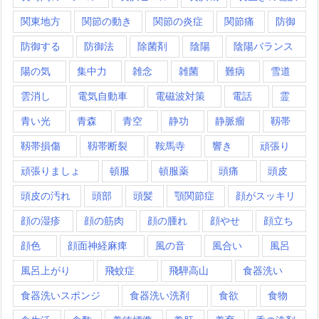
関東地方
関節の動き
関節の炎症
関節痛
防御
防御する
防御法
除菌剤
陰陽
陰陽バランス
陽の気
集中力
雑念
雑菌
難病
雪道
雲消し
電気自動車
電磁波対策
電話
霊
青い光
青森
青空
静功
静脈瘤
靱帯
靱帯損傷
靱帯断裂
鞍馬寺
響き
頑張り
頑張りましょ
頓服
頓服薬
頭痛
頭皮
頭皮の汚れ
頭部
頭髪
顎関節症
顔がスッキリ
顔の湿疹
顔の筋肉
顔の腫れ
顔やせ
顔立ち
顔色
顔面神経麻痺
風の音
風合い
風呂
風呂上がり
飛蚊症
飛騨高山
食器洗い
食器洗いスポンジ
食器洗い洗剤
食欲
食物