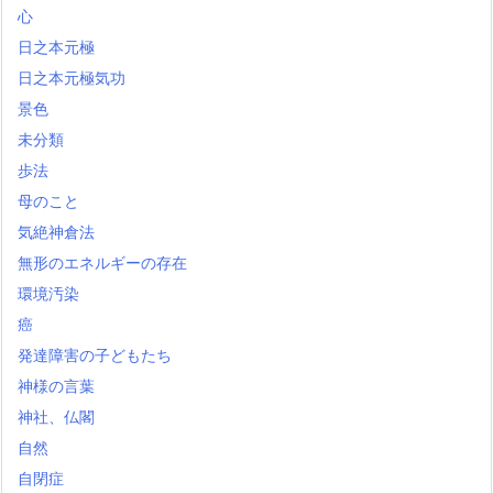
心
日之本元極
日之本元極気功
景色
未分類
歩法
母のこと
気絶神倉法
無形のエネルギーの存在
環境汚染
癌
発達障害の子どもたち
神様の言葉
神社、仏閣
自然
自閉症