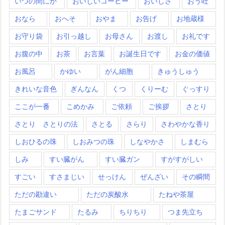
いつの間にか
おいしいコーヒー
おいしさ
おう吐
おなら
おへそ
おやま
お告げ
お地蔵様
お守り袋
お引っ越し
お母さん
お渡し
お礼です
お腹の中
お茶
お言葉
お誕生日です
お金の価値
お風呂
かゆい
がん細胞
きゅうしゅう
きれいな音色
ぎんなん
くつ
くりーむ
ぐっすり
ここが一番
こめかみ
ご依頼
ご挨拶
さとり
さとり さとりの法
さとる
さらり
さわやかな香り
しおひるの珠
しおみつの珠
しなやかさ
しまむら
しみ
すい臓がん
すい臓ガン
すがすがしい
すごい
すさまじい
せっけん
ぜんざい
その瞬間
ただの勘違い
ただの炭酸水
たねや茶屋
たまごサンド
たるみ
ちりちり
つま先立ち