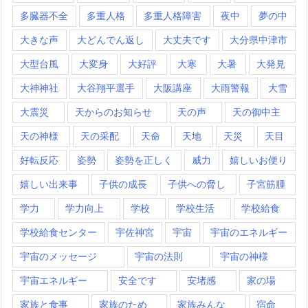
多臓器不全
多重人格
多重人格障害
夜中
夢の中
大きな声
大どんでん返し
大丈夫です
大分県中津市
大型台風
大変身
大好評
大寒
大暑
大発見
大神神社
大谷翔平選手
大阪講座
大雨警報
大雪
大震災
天からのお知らせ
天の声
天の御中主
天の神様
天の采配
天命
天地
天災
天目
好転反応
姿勢
姿勢を正しく
威力
嬉しいお便り
嬉しい出来事
子供の成長
子供への脅し
子宮筋腫
学力
学力向上
学校
学校生活
学校給食
学校給食センター
宇佐神宮
宇宙
宇宙のエネルギー
宇宙のメッセージ
宇宙の法則
宇宙の神様
宇宙エネルギー
安全です
安堵感
家の場
家族と食事
家族のため
家族みんな
宿命