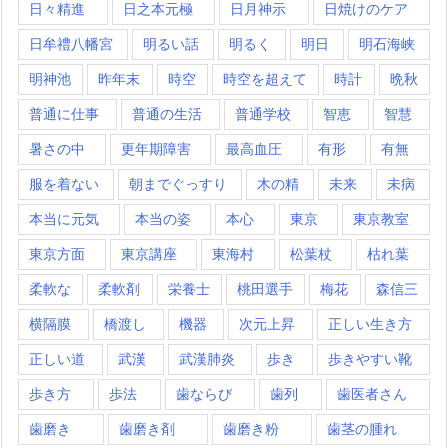
日々精進
日之本元極
日月神示
日焼けのケア
日牟禮八幡宮
明るい話
明るく
明日
明石海峡
明神池
昨年末
時空
時空を超えて
時計
晩秋
普通に仕事
普通の生活
普通学校
智恵
智慧
暑さの中
更年期障害
最高血圧
有形
有無
服を着ない
朝までぐっすり
木の精
未来
未病
本当に元気
本当の姿
本心
東京
東京教室
東京方面
東京講座
東海村
松葉杖
枯れ葉
柔軟な
柔軟剤
栄養士
桃田選手
梅花
森信三
横隔膜
橋渡し
機器
次元上昇
正しい生き方
正しい道
武漢
武漢肺炎
歩き
歩きやすい靴
歩き方
歩法
歯ならび
歯列
歯医者さん
歯磨き
歯磨き剤
歯磨き粉
歯茎の腫れ