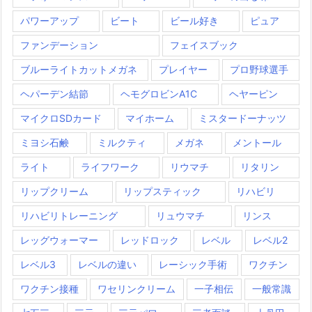
パワーアップ
ビート
ビール好き
ピュア
ファンデーション
フェイスブック
ブルーライトカットメガネ
プレイヤー
プロ野球選手
ヘパーデン結節
ヘモグロビンA1C
ヘヤーピン
マイクロSDカード
マイホーム
ミスタードーナッツ
ミヨシ石鹸
ミルクティ
メガネ
メントール
ライト
ライフワーク
リウマチ
リタリン
リップクリーム
リップスティック
リハビリ
リハビリトレーニング
リュウマチ
リンス
レッグウォーマー
レッドロック
レベル
レベル2
レベル3
レベルの違い
レーシック手術
ワクチン
ワクチン接種
ワセリンクリーム
一子相伝
一般常識