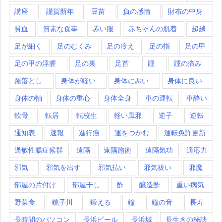
講座
謹賀新年
豆苗
負の感情
財布の中身
貧血
質素な食事
赤い服
赤ちゃんの肌着
超越
足が細く
足のむくみ
足の冷え
足の指
足の甲
足の甲の浮腫
足の裏
足首
踵
踵の痛み
踵落とし
身体が軽い
身体に悪い
身体に良い
身体の軸
身体の重心
身体全身
車の運転
車酔い
軟骨
転居
転校生
軽い風邪
逆子
逆転
通知表
速報
進行癌
運をつかむ
運転免許更新
過敏性腸症候群
遠隔
遠隔施術
遠隔気功
適応力
邪気
邪気を出す
邪気払い
邪気祓い
邪魔
部屋の片付け
部屋干し
酢
醸造酢
重い病気
野菜食
銚子川
鍛える
鐘
鐘の音
長寿
長時間のパソコン
長浜ビール
長浜城
長生きの秘訣