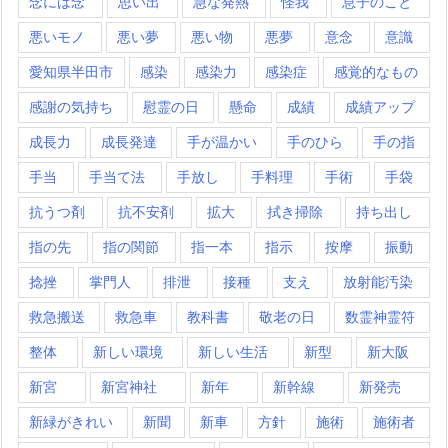
念には念
思い出
急な発熱
怪我
息子のこと
悪いモノ
悪い夢
悪い物
悪夢
意念
意識
愛知県半田市
感染
感染力
感染症
感覚的なもの
感謝の気持ち
慰霊の日
懸命
成績
成績アップ
成長力
成長発達
手が温かい
手のひら
手の指
手当
手当て法
手放し
手料理
手術
手袋
抗うつ剤
抗不安剤
拡大
拭き掃除
持ち出し
指の先
指の関節
指一本
指示
按摩
振動
捻挫
掌門人
排泄
接種
支え
放射能汚染
救急搬送
救急車
教科書
敬老の日
数霊神霊符
整体
新しい環境
新しい生活
新型
新大阪
新宮
新宮神社
新年
新幹線
新発売
新緑がきれい
新聞
新車
方針
施術
施術者