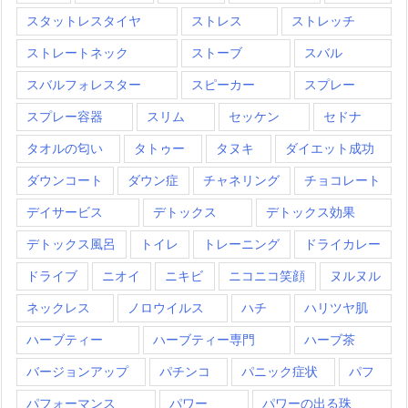
スタットレスタイヤ
ストレス
ストレッチ
ストレートネック
ストーブ
スバル
スバルフォレスター
スピーカー
スプレー
スプレー容器
スリム
セッケン
セドナ
タオルの匂い
タトゥー
タヌキ
ダイエット成功
ダウンコート
ダウン症
チャネリング
チョコレート
デイサービス
デトックス
デトックス効果
デトックス風呂
トイレ
トレーニング
ドライカレー
ドライブ
ニオイ
ニキビ
ニコニコ笑顔
ヌルヌル
ネックレス
ノロウイルス
ハチ
ハリツヤ肌
ハーブティー
ハーブティー専門
ハーブ茶
バージョンアップ
パチンコ
パニック症状
パフ
パフォーマンス
パワー
パワーの出る珠