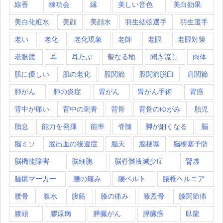
線香
練功会
縁
美しい音色
美白効果
美白化粧水
美顔
美顔水
羽生結弦選手
羽生選手
老い
老化
老化現象
老師
老眼
老眼対策
老眼鏡
耳
耳たぶ
聖なる地
聞き流し
肉体
肌に優しい
肌の老化
股関節
股関節脱臼
肩関節
肺がん
肺の炎症
胃がん
胃がん手術
胃癌
背中が痛い
背中の刺青
背骨
背骨のゆがみ
胎児
胎息
能力を発揮
能率
脊髄
脚が細くなる
脳
脳ミソ
脳出血の後遺症
脳天
脳梗塞
脳梗塞予防
脳機能障害
脳細胞
脳脊髄液減少症
腎虚
腫瘍マーカー
腰の痛み
腰ベルト
腰椎ヘルニア
腰骨
腹水
腹筋
膝の痛み
膝蓋骨
膝関節痛
膝頭
膠原病
膵臓がん
膵臓癌
臥龍