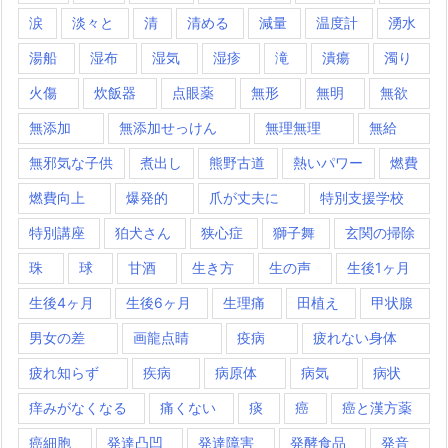
涙
淡々と
清
清める
減量
温度計
湧水
湯船
湿布
湿気
湿疹
滝
潰瘍
濁り
火傷
炊飯器
点眼薬
無形
無明
無欲
無添加
無添加せっけん
無理無理
無給
無邪気な子供
煮出し
熊野古道
熱いパワー
燃費
燃費向上
爆発的
爪が丈夫に
特別支援学校
特別講座
狛犬さん
狭心症
獅子舞
玄関の掃除
珠
球
甘酒
生き方
生の声
生後1ヶ月
生後4ヶ月
生後6ヶ月
生理痛
田植え
甲状腺
男女の差
画龍点睛
疫病
疲れない身体
疲れ知らず
疾病
病原体
病気
病状
痒みがなくなる
痛くない
痰
癌
癌と漢方薬
癌細胞
発達凸凹
発達障害
発酵食品
発音