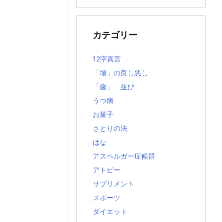
の
記
事
カテゴリー
12字真言
「場」の良し悪し
「歯」 並び
うつ病
お菓子
さとりの法
はな
アスペルガー症候群
アトピー
サプリメント
スポーツ
ダイエット