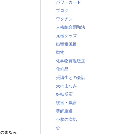
パワーカード
ブログ
ワクチン
人格統合調和法
元極グッズ
出毒素風呂
動物
化学物質過敏症
化粧品
受講生との会話
天のまなみ
好転反応
寝言・戯言
尊師重道
小脳の病気
心
天のまなみ