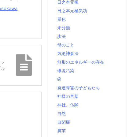
日之本元極
osokawa
日之本元極気功
景色
未分類
歩法
母のこと
気絶神倉法
無形のエネルギーの存在
金メ
ダル
環境汚染
癌
発達障害の子どもたち
神様の言葉
神社、仏閣
自然
自閉症
農業