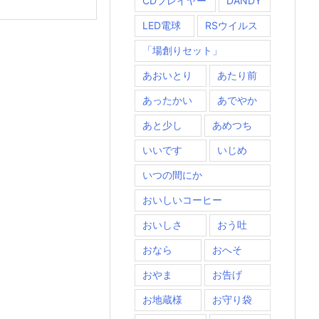
CDプレイヤー
DANDY
LED電球
RSウイルス
「場創りセット」
あおいとり
あたり前
あったかい
あでやか
あと少し
あめつち
いいです
いじめ
いつの間にか
おいしいコーヒー
おいしさ
おう吐
おなら
おへそ
おやま
お告げ
お地蔵様
お守り袋