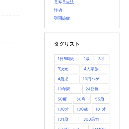
長寿長生法
静功
顎関節症
タグリスト
1日8時間
2歳
3才
3次元
4人家族
4歳児
10円ハゲ
10年間
24節気
50度
50肩
55歳
100才
100歳
101才
101歳
300馬力