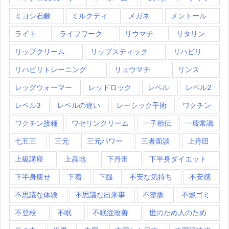
ミヨシ石鹸
ミルクティ
メガネ
メントール
ライト
ライフワーク
リウマチ
リタリン
リップクリーム
リップスティック
リハビリ
リハビリトレーニング
リュウマチ
リンス
レッグウォーマー
レッドロック
レベル
レベル2
レベル3
レベルの違い
レーシック手術
ワクチン
ワクチン接種
ワセリンクリーム
一子相伝
一般常識
七五三
三元
三元パワー
三者面談
上丹田
上級講座
上高地
下丹田
下半身ダイエット
下半身痩せ
下着
下腿
不安な気持ち
不安感
不思議な体験
不思議な出来事
不整脈
不燃ゴミ
不登校
不眠
不眠症改善
世のため人のため