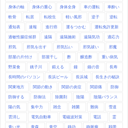
身体の軸
身体の重心
身体全身
車の運転
車酔い
軟骨
転居
転校生
軽い風邪
逆子
逆転
通知表
速報
進行癌
運をつかむ
運転免許更新
過敏性腸症候群
遠隔
遠隔施術
遠隔気功
適応力
邪気
邪気を出す
邪気払い
邪気祓い
邪魔
部屋の片付け
部屋干し
酢
醸造酢
重い病気
野菜食
銚子川
鍛える
鐘
鐘の音
長寿
長時間のパソコン
長浜ビール
長浜城
長生きの秘訣
関東地方
関節の動き
関節の炎症
関節痛
防御
防御する
防御法
除菌剤
陰陽
陰陽バランス
陽の気
集中力
雑念
雑菌
難病
雪道
雲消し
電気自動車
電磁波対策
電話
霊
青い光
青森
青空
静功
静脈瘤
靱帯