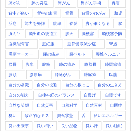
肺がん
肺の炎症
胃がん
胃がん手術
胃癌
背中が痛い
背中の刺青
背骨
背骨のゆがみ
胎児
胎息
能力を発揮
能率
脊髄
脚が細くなる
脳
脳ミソ
脳出血の後遺症
脳天
脳梗塞
脳梗塞予防
脳機能障害
脳細胞
脳脊髄液減少症
腎虚
腫瘍マーカー
腰の痛み
腰ベルト
腰椎ヘルニア
腰骨
腹水
腹筋
膝の痛み
膝蓋骨
膝関節痛
膝頭
膠原病
膵臓がん
膵臓癌
臥龍
自分の常識
自分の役割
自分の根っこ
自分の生き方
自分の能力
自律神経のバランス
自慢げ
自慢です
自然な笑顔
自然災害
自然科学
自然素材
自閉症
臭い
致命的なミス
興奮状態
舌
良いエネルギー
良い出来事
良い匂い
良い品物
良い汗
良い睡眠