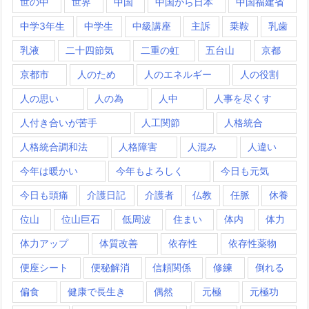
世の中
世界
中国
中国から日本
中国福建省
中学3年生
中学生
中級講座
主訴
乗鞍
乳歯
乳液
二十四節気
二重の虹
五台山
京都
京都市
人のため
人のエネルギー
人の役割
人の思い
人の為
人中
人事を尽くす
人付き合いが苦手
人工関節
人格統合
人格統合調和法
人格障害
人混み
人違い
今年は暖かい
今年もよろしく
今日も元気
今日も頭痛
介護日記
介護者
仏教
任脈
休養
位山
位山巨石
低周波
住まい
体内
体力
体力アップ
体質改善
依存性
依存性薬物
便座シート
便秘解消
信頼関係
修練
倒れる
偏食
健康で長生き
偶然
元極
元極功