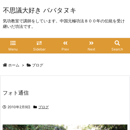
不思議大好き ババタヌキ
気功教室で講師をしています。中国元極功法８００年の伝統を受け
継いだ功法です。
Menu
Sidebar
Prev
Next
Search
ホーム
>
ブログ
フォト通信
2010年2月9日
ブログ