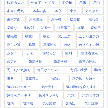
服を着ない
朝までぐっすり
木の精
未来
未病
本当に元気
本当の姿
本心
東京
東京教室
東京方面
東京講座
東海村
松葉杖
枯れ葉
柔軟な
柔軟剤
栄養士
桃田選手
梅花
森信三
横隔膜
橋渡し
機器
次元上昇
正しい生き方
正しい道
武漢
武漢肺炎
歩き
歩きやすい靴
歩き方
歩法
歯ならび
歯列
歯医者さん
歯磨き
歯磨き剤
歯磨き粉
歯茎の腫れ
死にたい気持ち
毎日がクリスマス
毎日の生活
毒物
毒素
毒素排出
毛染め
気のめぐり改善
気のエネルギー
気の流れ
気の流れを良くする
気分もスッキリ
気分スッキリ
気力
気力と体力
気功
気功師
気功教室
気功法
気功講座