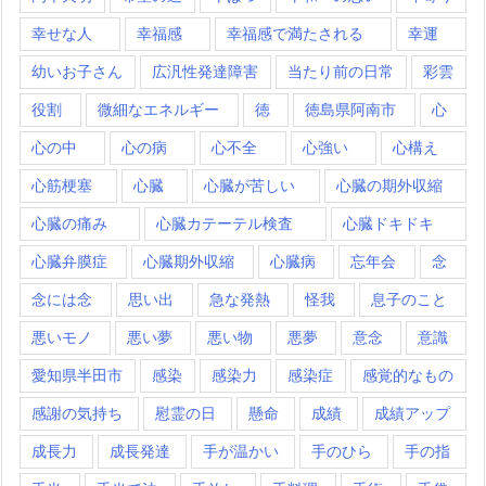
幸せな人
幸福感
幸福感で満たされる
幸運
幼いお子さん
広汎性発達障害
当たり前の日常
彩雲
役割
微細なエネルギー
徳
徳島県阿南市
心
心の中
心の病
心不全
心強い
心構え
心筋梗塞
心臓
心臓が苦しい
心臓の期外収縮
心臓の痛み
心臓カテーテル検査
心臓ドキドキ
心臓弁膜症
心臓期外収縮
心臓病
忘年会
念
念には念
思い出
急な発熱
怪我
息子のこと
悪いモノ
悪い夢
悪い物
悪夢
意念
意識
愛知県半田市
感染
感染力
感染症
感覚的なもの
感謝の気持ち
慰霊の日
懸命
成績
成績アップ
成長力
成長発達
手が温かい
手のひら
手の指