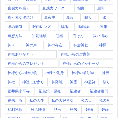
直感力を磨く
直感力ワーク
相良
眉間
真っ赤な夕焼け
真夜中
真言
眠り
眼
眼の病気
眼内レンズ
睡眠
睡眠薬
瞑想
瞑想方法
知覚過敏
短縮
石けん
祓い清め
神々
神の声
神の存在
神倉神社
神様
神様ありがとう
神様からのご褒美
神様からのプレゼント
神様からのメッセージ
神様からの贈り物
神様の化身
神様の贈り物
神界
神社
神社にお参り
神降地
神霊
神霊符
祭り
福井県永平寺
福島第一原発
福建省
福建省厦門
福来たる
私の人生
私の大好きな
私の目
私の耳
私利私欲
秋の味覚
秋分
秘伝
穀物
穀雨