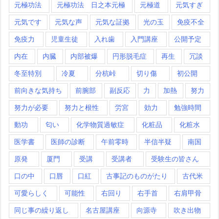
元極功法
元極功法 日之本元極
元極道
元気すぎ
元気です
元気な声
元気な証拠
光の玉
免疫不全
免疫力
児童生徒
入れ歯
入門講座
公開予定
内在
内臓
内部被爆
円形脱毛症
再生
冗談
冬至特別
冷夏
分杭峠
切り傷
初公開
前向きな気持ち
前腕部
副反応
力
加熱
努力
努力が必要
努力と根性
労宮
効力
勉強時間
動功
匂い
化学物質過敏症
化粧品
化粧水
医学書
医師の診断
午前零時
半信半疑
南国
原発
厦門
受講
受講者
受験生の皆さん
口の中
口唇
口紅
古事記のものがたり
古代米
可愛らしく
可能性
右回り
右手首
右肩甲骨
同じ事の繰り返し
名古屋講座
向源寺
吹き出物