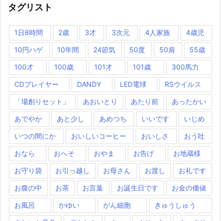
タグリスト
1日8時間
2歳
3才
3次元
4人家族
4歳児
10円ハゲ
10年間
24節気
50度
50肩
55歳
100才
100歳
101才
101歳
300馬力
CDプレイヤー
DANDY
LED電球
RSウイルス
「場創りセット」
あおいとり
あたり前
あったかい
あでやか
あと少し
あめつち
いいです
いじめ
いつの間にか
おいしいコーヒー
おいしさ
おう吐
おなら
おへそ
おやま
お告げ
お地蔵様
お守り袋
お引っ越し
お母さん
お渡し
お礼です
お腹の中
お茶
お言葉
お誕生日です
お金の価値
お風呂
かゆい
がん細胞
きゅうしゅう