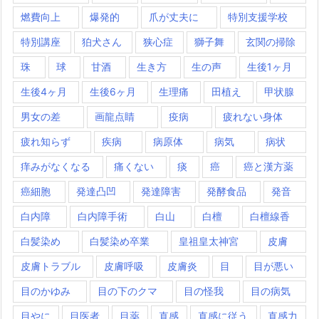
燃費向上
爆発的
爪が丈夫に
特別支援学校
特別講座
狛犬さん
狭心症
獅子舞
玄関の掃除
珠
球
甘酒
生き方
生の声
生後1ヶ月
生後4ヶ月
生後6ヶ月
生理痛
田植え
甲状腺
男女の差
画龍点睛
疫病
疲れない身体
疲れ知らず
疾病
病原体
病気
病状
痒みがなくなる
痛くない
痰
癌
癌と漢方薬
癌細胞
発達凸凹
発達障害
発酵食品
発音
白内障
白内障手術
白山
白檀
白檀線香
白髪染め
白髪染め卒業
皇祖皇太神宮
皮膚
皮膚トラブル
皮膚呼吸
皮膚炎
目
目が悪い
目のかゆみ
目の下のクマ
目の怪我
目の病気
目やに
目医者
目薬
直感
直感に従う
直感力