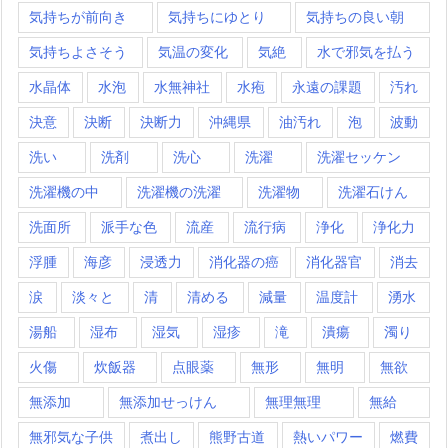
気持ちが前向き
気持ちにゆとり
気持ちの良い朝
気持ちよさそう
気温の変化
気絶
水で邪気を払う
水晶体
水泡
水無神社
水疱
永遠の課題
汚れ
決意
決断
決断力
沖縄県
油汚れ
泡
波動
洗い
洗剤
洗心
洗濯
洗濯セッケン
洗濯機の中
洗濯機の洗濯
洗濯物
洗濯石けん
洗面所
派手な色
流産
流行病
浄化
浄化力
浮腫
海彦
浸透力
消化器の癌
消化器官
消去
涙
淡々と
清
清める
減量
温度計
湧水
湯船
湿布
湿気
湿疹
滝
潰瘍
濁り
火傷
炊飯器
点眼薬
無形
無明
無欲
無添加
無添加せっけん
無理無理
無給
無邪気な子供
煮出し
熊野古道
熱いパワー
燃費