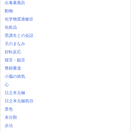
出毒素風呂
動物
化学物質過敏症
化粧品
受講生との会話
天のまなみ
好転反応
寝言・戯言
尊師重道
小脳の病気
心
日之本元極
日之本元極気功
景色
未分類
歩法