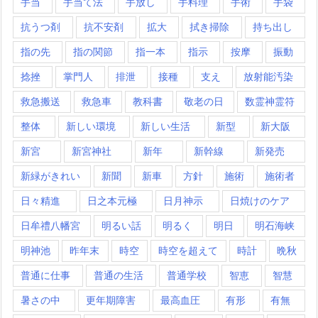
手当
手当て法
手放し
手料理
手術
手袋
抗うつ剤
抗不安剤
拡大
拭き掃除
持ち出し
指の先
指の関節
指一本
指示
按摩
振動
捻挫
掌門人
排泄
接種
支え
放射能汚染
救急搬送
救急車
教科書
敬老の日
数霊神霊符
整体
新しい環境
新しい生活
新型
新大阪
新宮
新宮神社
新年
新幹線
新発売
新緑がきれい
新聞
新車
方針
施術
施術者
日々精進
日之本元極
日月神示
日焼けのケア
日牟禮八幡宮
明るい話
明るく
明日
明石海峡
明神池
昨年末
時空
時空を超えて
時計
晩秋
普通に仕事
普通の生活
普通学校
智恵
智慧
暑さの中
更年期障害
最高血圧
有形
有無