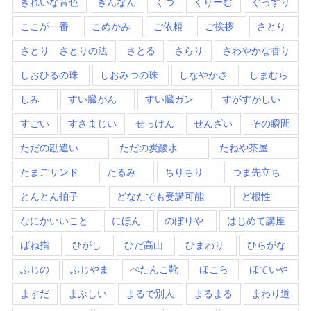
きれいな音色
ぎんなん
くつ
くりーむ
ぐっすり
ここが一番
こめかみ
ご依頼
ご挨拶
さとり
さとり さとりの法
さとる
さらり
さわやかな香り
しおひるの珠
しおみつの珠
しなやかさ
しまむら
しみ
すい臓がん
すい臓ガン
すがすがしい
すごい
すさまじい
せっけん
ぜんざい
その瞬間
ただの勘違い
ただの炭酸水
たねや茶屋
たまごサンド
たるみ
ちりちり
つま先立ち
とんとん拍子
どなたでも受講可能
ど根性
なにかいいこと
にほん
のぼりや
はじめて講座
ばね指
ひがし
ひだ高山
ひまわり
ひらがな
ふじの
ふじやま
ぺたんこ靴
ほこら
ほていや
ますだ
まぶしい
まるで別人
まるまる
まわり道