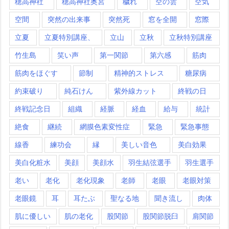
穂高神社
穂高神社奥宮
穢れ
空の雲
空気
空間
突然の出来事
突然死
窓を全開
窓際
立夏
立夏特別講座、
立山
立秋
立秋特別講座
竹生島
笑い声
第一関節
第六感
筋肉
筋肉をほぐす
節制
精神的ストレス
糖尿病
約束破り
純石けん
紫外線カット
終戦の日
終戦記念日
組織
経脈
経血
給与
統計
絶食
継続
網膜色素変性症
緊急
緊急事態
線香
練功会
縁
美しい音色
美白効果
美白化粧水
美顔
美顔水
羽生結弦選手
羽生選手
老い
老化
老化現象
老師
老眼
老眼対策
老眼鏡
耳
耳たぶ
聖なる地
聞き流し
肉体
肌に優しい
肌の老化
股関節
股関節脱臼
肩関節