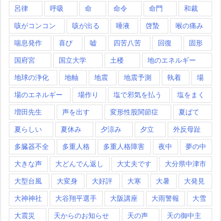
呂律
呼吸
命
命令
命門
和裁
咳がコンコン
咳が出る
唾液
啓蟄
喉の痛み
喘息発作
喜び
嘘
四苦八苦
回復
固形
国府宮
国立大学
土楼
地のエネルギー
地球の浄化
地軸
地震
地震予測
執着
場
場のエネルギー
場作り
塩で邪気を払う
塩をまく
増田先生
声を出す
変形性股関節症
夏ばて
夏らしい
夏休み
夕涼み
夕立
外反母趾
多臓器不全
多重人格
多重人格障害
夜中
夢の中
大きな声
大どんでん返し
大丈夫です
大分県中津市
大型台風
大変身
大好評
大寒
大暑
大発見
大神神社
大谷翔平選手
大阪講座
大雨警報
大雪
大震災
天からのお知らせ
天の声
天の御中主