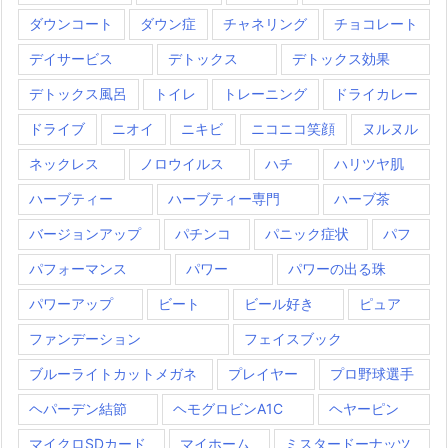
ダウンコート
ダウン症
チャネリング
チョコレート
デイサービス
デトックス
デトックス効果
デトックス風呂
トイレ
トレーニング
ドライカレー
ドライブ
ニオイ
ニキビ
ニコニコ笑顔
ヌルヌル
ネックレス
ノロウイルス
ハチ
ハリツヤ肌
ハーブティー
ハーブティー専門
ハーブ茶
バージョンアップ
パチンコ
パニック症状
パフ
パフォーマンス
パワー
パワーの出る珠
パワーアップ
ビート
ビール好き
ピュア
ファンデーション
フェイスブック
ブルーライトカットメガネ
プレイヤー
プロ野球選手
ヘパーデン結節
ヘモグロビンA1C
ヘヤーピン
マイクロSDカード
マイホーム
ミスタードーナッツ