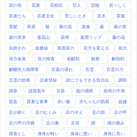
花の色
花束
花粉症
芸人
芸能
若々しく
若者たち
若者文化
苦しいとき
茨木
茶葉
茶髪
草原
菊
菊の花
菜食
菱
菱の実
菱の実茶
蓮花山
薬用
薬用リップ
藤の花
虫刺され
血糖値
表面張力
見方を変える
視力
視力改善
視力検査
覚醒剤
観察
解熱剤
解離性人格障害
言葉の遅れ
言霊
言霊の力
言霊の効果
読者登録
誰にでもできる気功法
調和
講座
謹賀新年
豆苗
負の感情
財布の中身
貧血
質素な食事
赤い服
赤ちゃんの肌着
超越
足が細く
足のむくみ
足の冷え
足の指
足の甲
足の甲の浮腫
足の裏
足首
踵
踵の痛み
踵落とし
身体が軽い
身体に悪い
身体に良い