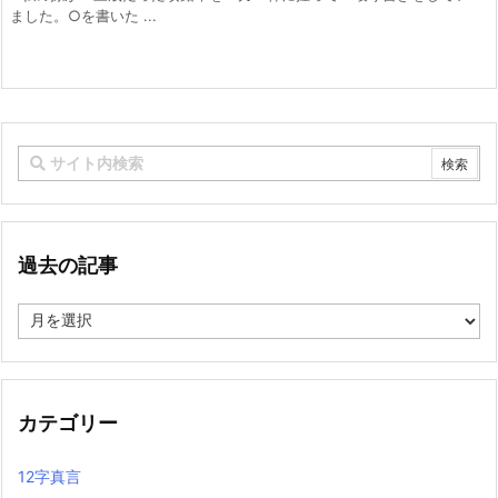
ました。○を書いた ...
過去の記事
過
去
の
記
事
カテゴリー
12字真言