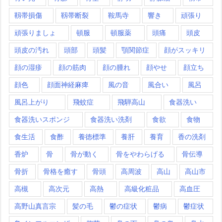
靱帯損傷
靱帯断裂
鞍馬寺
響き
頑張り
頑張りましょ
頓服
頓服薬
頭痛
頭皮
頭皮の汚れ
頭部
頭髪
顎関節症
顔がスッキリ
顔の湿疹
顔の筋肉
顔の腫れ
顔やせ
顔立ち
顔色
顔面神経麻痺
風の音
風合い
風呂
風呂上がり
飛蚊症
飛騨高山
食器洗い
食器洗いスポンジ
食器洗い洗剤
食欲
食物
食生活
食酢
養徳標準
養肝
養育
香の洗剤
香炉
骨
骨が動く
骨をやわらげる
骨伝導
骨折
骨格を癒す
骨頭
高周波
高山
高山市
高槻
高次元
高熱
高級化粧品
高血圧
高野山真言宗
髪の毛
鬱の症状
鬱病
鬱症状