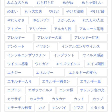
みんなのため
むち打ち症
めがね
めちゃ楽しい
めまい
もう大丈夫
やけど
やけど治療
やけど跡
やわらかさ
ゆるいブラ
よかったぁ
わたしの人生
アトピー
アリゾナ州
アルカリ性
アルコール消毒
アレルギー
アレルギーの薬
アレルギー症状
アンケート
イヤホン
インフルエンザウイルス
インフルエンザワクチン
インプラント
ウィルス感染
ウイルス感染
ウミガメ
エイズウイルス
エイズ陽性
エナジー
エネルギー
エネルギーの変化
エネルギー入り
エネルギー満タン
エネルギー量
エプロン
エボラウイルス
エンマ様
オレンジ色の光
カササギ
カステラ
カタカナ
カット
カップ
カテーテル検査
カメ
カンパイ
ギブス
クタクタ