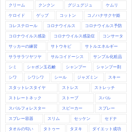
クリーム
クンクン
グジュグジュ
ケムリ
ケロイド
ゲップ
コットン
コノハナサクヤ姫
コレステロール
コロナウイルス
コロナウイルス予防
コロナウイルス感染
コロナウイルス感染症
コンサータ
サッカーの練習
サトウキビ
サトルエネルギー
サラサラツヤツヤ
サルコイドーシス
サンプル化粧品
シミ
シャボン玉石鹸
シャンプー
シャンプー剤
シワ
シワシワ
シール
ジャズミン
スキー
スタットレスタイヤ
ストレス
ストレッチ
ストレートネック
ストーブ
スバル
スバルフォレスター
スピーカー
スプレー
スプレー容器
スリム
セッケン
セドナ
タオルの匂い
タトゥー
タヌキ
ダイエット成功