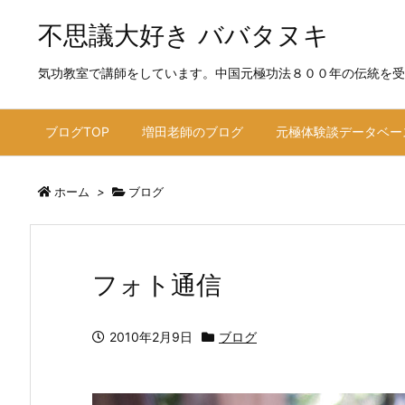
不思議大好き ババタヌキ
気功教室で講師をしています。中国元極功法８００年の伝統を受
ブログTOP
増田老師のブログ
元極体験談データベー
ホーム
>
ブログ
フォト通信
2010年2月9日
ブログ