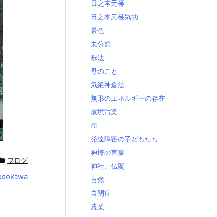
日之本元極
日之本元極気功
景色
未分類
歩法
母のこと
気絶神倉法
無形のエネルギーの存在
環境汚染
癌
発達障害の子どもたち
神様の言葉
ブログ
神社、仏閣
osokawa
自然
自閉症
農業