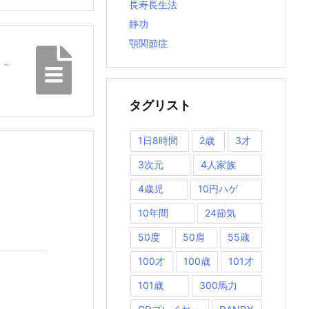
長寿長生法
静功
顎関節症
 ～
タグリスト
1日8時間
2歳
3才
3次元
4人家族
4歳児
10円ハゲ
10年間
24節気
50度
50肩
55歳
100才
100歳
101才
101歳
300馬力