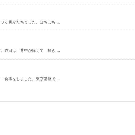
ヶ月がたちました。ぼちぼち ...
昨日は 背中が痒くて 掻き ...
食事をしました。東京講座で ...