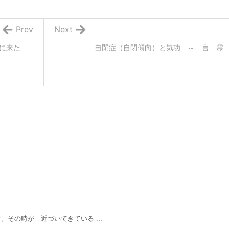
Prev
Next
えに来た
自閉症（自閉傾向）と気功 ～ 言 霊
その時が 近づいてきている ...