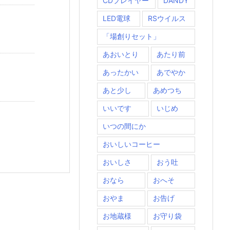
CDプレイヤー
DANDY
LED電球
RSウイルス
「場創りセット」
あおいとり
あたり前
あったかい
あでやか
あと少し
あめつち
いいです
いじめ
いつの間にか
おいしいコーヒー
おいしさ
おう吐
おなら
おへそ
おやま
お告げ
お地蔵様
お守り袋