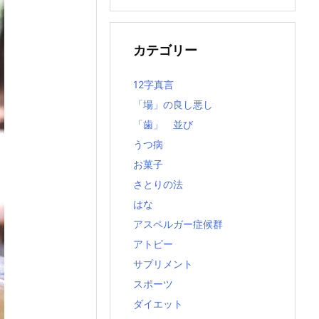
の
記
事
カテゴリー
12字真言
「場」の良し悪し
「歯」 並び
うつ病
お菓子
さとりの法
はな
アスペルガー症候群
アトピー
サプリメント
スポーツ
ダイエット