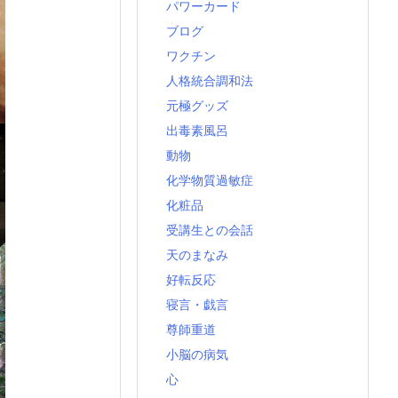
パワーカード
ブログ
ワクチン
人格統合調和法
元極グッズ
出毒素風呂
動物
化学物質過敏症
化粧品
受講生との会話
天のまなみ
好転反応
寝言・戯言
尊師重道
小脳の病気
心