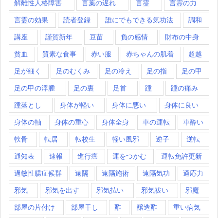
解離性人格障害
言葉の遅れ
言霊
言霊の力
言霊の効果
読者登録
誰にでもできる気功法
調和
講座
謹賀新年
豆苗
負の感情
財布の中身
貧血
質素な食事
赤い服
赤ちゃんの肌着
超越
足が細く
足のむくみ
足の冷え
足の指
足の甲
足の甲の浮腫
足の裏
足首
踵
踵の痛み
踵落とし
身体が軽い
身体に悪い
身体に良い
身体の軸
身体の重心
身体全身
車の運転
車酔い
軟骨
転居
転校生
軽い風邪
逆子
逆転
通知表
速報
進行癌
運をつかむ
運転免許更新
過敏性腸症候群
遠隔
遠隔施術
遠隔気功
適応力
邪気
邪気を出す
邪気払い
邪気祓い
邪魔
部屋の片付け
部屋干し
酢
醸造酢
重い病気