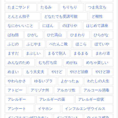
たまごサンド
たるみ
ちりちり
つま先立ち
とんとん拍子
どなたでも受講可能
ど根性
なにかいいこと
にほん
のぼりや
はじめて講座
ばね指
ひがし
ひだ高山
ひまわり
ひらがな
ふじの
ふじやま
ぺたんこ靴
ほこら
ほていや
ますだ
まぶしい
まるで別人
まるまる
まわり道
みんなのため
むち打ち症
めがね
めちゃ楽しい
めまい
もう大丈夫
やけど
やけど治療
やけど跡
やわらかさ
ゆるいブラ
よかったぁ
わたしの人生
アトピー
アリゾナ州
アルカリ性
アルコール消毒
アレルギー
アレルギーの薬
アレルギー症状
アンケート
イヤホン
インフルエンザウイルス
インフルエンザワクチン
インプラント
ウィルス感染