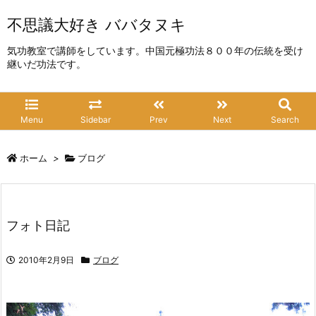
不思議大好き ババタヌキ
気功教室で講師をしています。中国元極功法８００年の伝統を受け
継いだ功法です。
Menu
Sidebar
Prev
Next
Search
ホーム
>
ブログ
フォト日記
2010年2月9日
ブログ