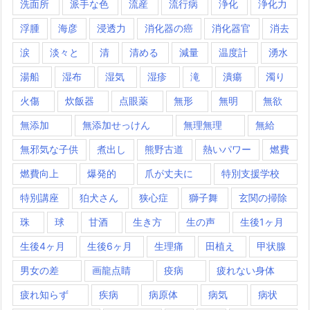
洗面所
派手な色
流産
流行病
浄化
浄化力
浮腫
海彦
浸透力
消化器の癌
消化器官
消去
涙
淡々と
清
清める
減量
温度計
湧水
湯船
湿布
湿気
湿疹
滝
潰瘍
濁り
火傷
炊飯器
点眼薬
無形
無明
無欲
無添加
無添加せっけん
無理無理
無給
無邪気な子供
煮出し
熊野古道
熱いパワー
燃費
燃費向上
爆発的
爪が丈夫に
特別支援学校
特別講座
狛犬さん
狭心症
獅子舞
玄関の掃除
珠
球
甘酒
生き方
生の声
生後1ヶ月
生後4ヶ月
生後6ヶ月
生理痛
田植え
甲状腺
男女の差
画龍点睛
疫病
疲れない身体
疲れ知らず
疾病
病原体
病気
病状