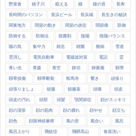
野菜食
銚子川
鍛える
鐘
鐘の音
長寿
長時間のパソコン
長浜ビール
長浜城
長生きの秘訣
関東地方
関節の動き
関節の炎症
関節痛
防御
防御する
防御法
除菌剤
陰陽
陰陽バランス
陽の気
集中力
雑念
雑菌
難病
雪道
雲消し
電気自動車
電磁波対策
電話
霊
青い光
青森
青空
静功
静脈瘤
靱帯
靱帯損傷
靱帯断裂
鞍馬寺
響き
頑張り
頑張りましょ
頓服
頓服薬
頭痛
頭皮
頭皮の汚れ
頭部
頭髪
顎関節症
顔がスッキリ
顔の湿疹
顔の筋肉
顔の腫れ
顔やせ
顔立ち
顔色
顔面神経麻痺
風の音
風合い
風呂
風呂上がり
飛蚊症
飛騨高山
食器洗い