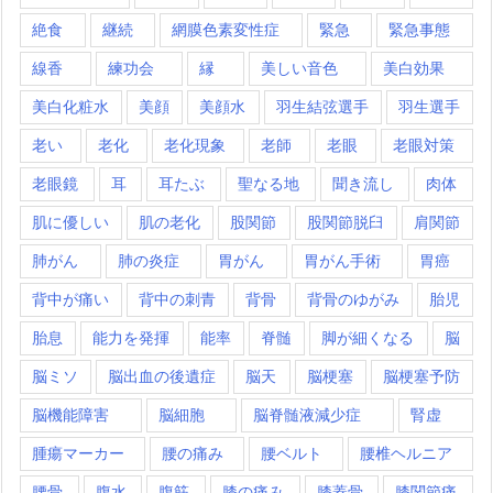
絶食
継続
網膜色素変性症
緊急
緊急事態
線香
練功会
縁
美しい音色
美白効果
美白化粧水
美顔
美顔水
羽生結弦選手
羽生選手
老い
老化
老化現象
老師
老眼
老眼対策
老眼鏡
耳
耳たぶ
聖なる地
聞き流し
肉体
肌に優しい
肌の老化
股関節
股関節脱臼
肩関節
肺がん
肺の炎症
胃がん
胃がん手術
胃癌
背中が痛い
背中の刺青
背骨
背骨のゆがみ
胎児
胎息
能力を発揮
能率
脊髄
脚が細くなる
脳
脳ミソ
脳出血の後遺症
脳天
脳梗塞
脳梗塞予防
脳機能障害
脳細胞
脳脊髄液減少症
腎虚
腫瘍マーカー
腰の痛み
腰ベルト
腰椎ヘルニア
腰骨
腹水
腹筋
膝の痛み
膝蓋骨
膝関節痛