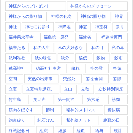
神様からのプレゼント
神様からのメッセージ
神様からの贈り物
神様の化身
神様の贈り物
神界
神社
神社にお参り
神降地
神霊
神霊符
祭り
福井県永平寺
福島第一原発
福建省
福建省厦門
福来たる
私の人生
私の大好きな
私の目
私の耳
私利私欲
秋の味覚
秋分
秘伝
穀物
穀雨
穂高神社
穂高神社奥宮
穢れ
空の雲
空気
空間
突然の出来事
突然死
窓を全開
窓際
立夏
立夏特別講座、
立山
立秋
立秋特別講座
竹生島
笑い声
第一関節
第六感
筋肉
筋肉をほぐす
節制
精神的ストレス
糖尿病
約束破り
純石けん
紫外線カット
終戦の日
終戦記念日
組織
経脈
経血
給与
統計