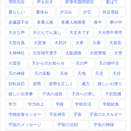
増田先生
声を出す
変形性股関節症
夏ばて
夏らしい
夏休み
夕涼み
夕立
外反母趾
多臓器不全
多重人格
多重人格障害
夜中
夢の中
大きな声
大どんでん返し
大丈夫です
大分県中津市
大型台風
大変身
大好評
大寒
大暑
大発見
大神神社
大谷翔平選手
大阪講座
大雨警報
大雪
大震災
天からのお知らせ
天の声
天の御中主
天の神様
天の采配
天命
天地
天災
天目
好転反応
姿勢
姿勢を正しく
威力
嬉しいお便り
嬉しい出来事
子供の成長
子供への脅し
子宮筋腫
学力
学力向上
学校
学校生活
学校給食
学校給食センター
宇佐神宮
宇宙
宇宙のエネルギー
宇宙のメッセージ
宇宙の法則
宇宙の神様