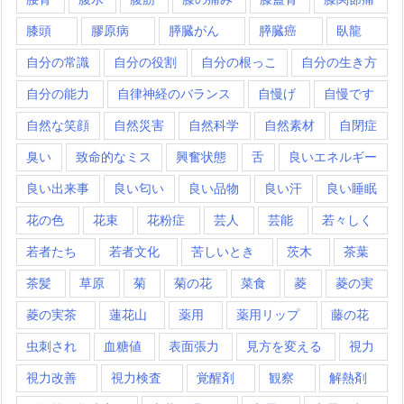
膝頭
膠原病
膵臓がん
膵臓癌
臥龍
自分の常識
自分の役割
自分の根っこ
自分の生き方
自分の能力
自律神経のバランス
自慢げ
自慢です
自然な笑顔
自然災害
自然科学
自然素材
自閉症
臭い
致命的なミス
興奮状態
舌
良いエネルギー
良い出来事
良い匂い
良い品物
良い汗
良い睡眠
花の色
花束
花粉症
芸人
芸能
若々しく
若者たち
若者文化
苦しいとき
茨木
茶葉
茶髪
草原
菊
菊の花
菜食
菱
菱の実
菱の実茶
蓮花山
薬用
薬用リップ
藤の花
虫刺され
血糖値
表面張力
見方を変える
視力
視力改善
視力検査
覚醒剤
観察
解熱剤