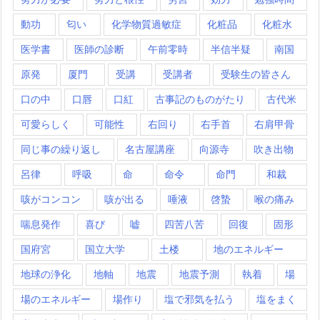
動功
匂い
化学物質過敏症
化粧品
化粧水
医学書
医師の診断
午前零時
半信半疑
南国
原発
厦門
受講
受講者
受験生の皆さん
口の中
口唇
口紅
古事記のものがたり
古代米
可愛らしく
可能性
右回り
右手首
右肩甲骨
同じ事の繰り返し
名古屋講座
向源寺
吹き出物
呂律
呼吸
命
命令
命門
和裁
咳がコンコン
咳が出る
唾液
啓蟄
喉の痛み
喘息発作
喜び
嘘
四苦八苦
回復
固形
国府宮
国立大学
土楼
地のエネルギー
地球の浄化
地軸
地震
地震予測
執着
場
場のエネルギー
場作り
塩で邪気を払う
塩をまく