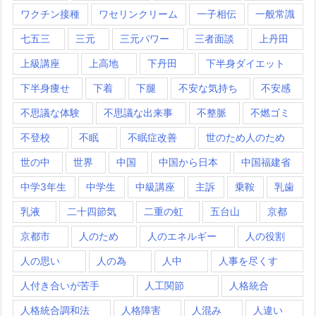
ワクチン接種
ワセリンクリーム
一子相伝
一般常識
七五三
三元
三元パワー
三者面談
上丹田
上級講座
上高地
下丹田
下半身ダイエット
下半身痩せ
下着
下腿
不安な気持ち
不安感
不思議な体験
不思議な出来事
不整脈
不燃ゴミ
不登校
不眠
不眠症改善
世のため人のため
世の中
世界
中国
中国から日本
中国福建省
中学3年生
中学生
中級講座
主訴
乗鞍
乳歯
乳液
二十四節気
二重の虹
五台山
京都
京都市
人のため
人のエネルギー
人の役割
人の思い
人の為
人中
人事を尽くす
人付き合いが苦手
人工関節
人格統合
人格統合調和法
人格障害
人混み
人違い