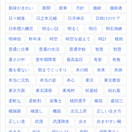
新緑がきれい
新聞
新車
方針
施術
施術者
日々精進
日之本元極
日月神示
日焼けのケア
日牟禮八幡宮
明るい話
明るく
明日
明石海峡
明神池
昨年末
時空
時空を超えて
時計
晩秋
普通に仕事
普通の生活
普通学校
智恵
智慧
暑さの中
更年期障害
最高血圧
有形
有無
服を着ない
朝までぐっすり
木の精
未来
未病
本当に元気
本当の姿
本心
東京
東京教室
東京方面
東京講座
東海村
松葉杖
枯れ葉
柔軟な
柔軟剤
栄養士
桃田選手
梅花
森信三
横隔膜
橋渡し
機器
次元上昇
正しい生き方
正しい道
武漢
武漢肺炎
歩き
歩きやすい靴
歩き方
歩法
歯ならび
歯列
歯医者さん