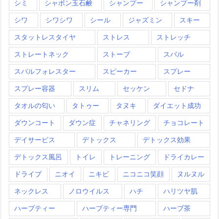
シミ
シャボン玉石鹸
シャンプー
シャンプー剤
シワ
シワシワ
シール
ジャズミン
スキー
スタットレスタイヤ
ストレス
ストレッチ
ストレートネック
ストーブ
スバル
スバルフォレスター
スピーカー
スプレー
スプレー容器
スリム
セッケン
セドナ
タオルの匂い
タトゥー
タヌキ
ダイエット成功
ダウンコート
ダウン症
チャネリング
チョコレート
デイサービス
デトックス
デトックス効果
デトックス風呂
トイレ
トレーニング
ドライカレー
ドライブ
ニオイ
ニキビ
ニコニコ笑顔
ヌルヌル
ネックレス
ノロウイルス
ハチ
ハリツヤ肌
ハーブティー
ハーブティー専門
ハーブ茶