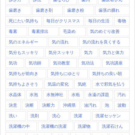
歯磨き
歯磨き剤
歯磨き粉
歯茎の腫れ
死にたい気持ち
毎日がクリスマス
毎日の生活
毒物
毒素
毒素排出
毛染め
気のめぐり改善
気のエネルギー
気の流れ
気の流れを良くする
気分もスッキリ
気分スッキリ
気力
気力と体力
気功
気功師
気功教室
気功法
気功講座
気持ちが前向き
気持ちにゆとり
気持ちの良い朝
気持ちよさそう
気温の変化
気絶
水で邪気を払う
水晶体
水泡
水無神社
水疱
永遠の課題
汚れ
決意
決断
決断力
沖縄県
油汚れ
泡
波動
洗い
洗剤
洗心
洗濯
洗濯セッケン
洗濯機の中
洗濯機の洗濯
洗濯物
洗濯石けん