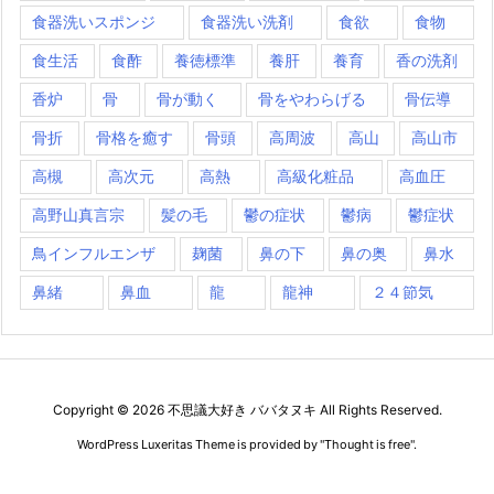
食器洗いスポンジ
食器洗い洗剤
食欲
食物
食生活
食酢
養徳標準
養肝
養育
香の洗剤
香炉
骨
骨が動く
骨をやわらげる
骨伝導
骨折
骨格を癒す
骨頭
高周波
高山
高山市
高槻
高次元
高熱
高級化粧品
高血圧
高野山真言宗
髪の毛
鬱の症状
鬱病
鬱症状
鳥インフルエンザ
麹菌
鼻の下
鼻の奥
鼻水
鼻緒
鼻血
龍
龍神
２４節気
Copyright ©
2026
不思議大好き ババタヌキ
All Rights Reserved.
WordPress Luxeritas Theme is provided by "
Thought is free
".