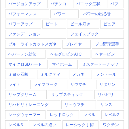
バージョンアップ
パチンコ
パニック症状
パフ
パフォーマンス
パワー
パワーの出る珠
パワーアップ
ビート
ビール好き
ピュア
ファンデーション
フェイスブック
ブルーライトカットメガネ
プレイヤー
プロ野球選手
ヘパーデン結節
ヘモグロビンA1C
ヘヤーピン
マイクロSDカード
マイホーム
ミスタードーナッツ
ミヨシ石鹸
ミルクティ
メガネ
メントール
ライト
ライフワーク
リウマチ
リタリン
リップクリーム
リップスティック
リハビリ
リハビリトレーニング
リュウマチ
リンス
レッグウォーマー
レッドロック
レベル
レベル2
レベル3
レベルの違い
レーシック手術
ワクチン