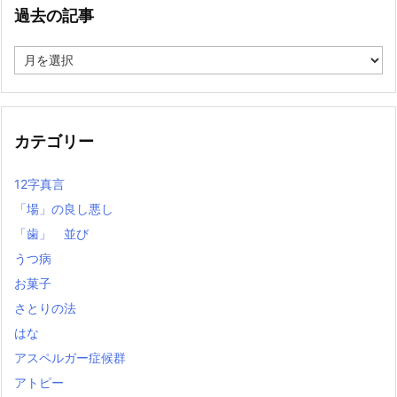
過去の記事
過
去
の
記
事
カテゴリー
12字真言
「場」の良し悪し
「歯」 並び
うつ病
お菓子
さとりの法
はな
アスペルガー症候群
アトピー