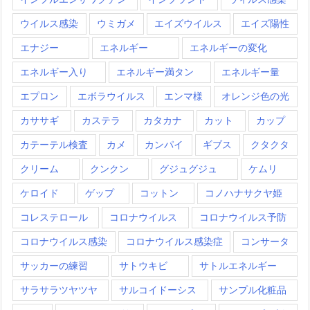
ウイルス感染
ウミガメ
エイズウイルス
エイズ陽性
エナジー
エネルギー
エネルギーの変化
エネルギー入り
エネルギー満タン
エネルギー量
エプロン
エボラウイルス
エンマ様
オレンジ色の光
カササギ
カステラ
カタカナ
カット
カップ
カテーテル検査
カメ
カンパイ
ギブス
クタクタ
クリーム
クンクン
グジュグジュ
ケムリ
ケロイド
ゲップ
コットン
コノハナサクヤ姫
コレステロール
コロナウイルス
コロナウイルス予防
コロナウイルス感染
コロナウイルス感染症
コンサータ
サッカーの練習
サトウキビ
サトルエネルギー
サラサラツヤツヤ
サルコイドーシス
サンプル化粧品