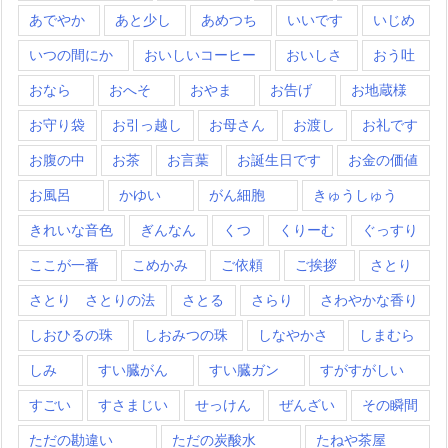
あでやか
あと少し
あめつち
いいです
いじめ
いつの間にか
おいしいコーヒー
おいしさ
おう吐
おなら
おへそ
おやま
お告げ
お地蔵様
お守り袋
お引っ越し
お母さん
お渡し
お礼です
お腹の中
お茶
お言葉
お誕生日です
お金の価値
お風呂
かゆい
がん細胞
きゅうしゅう
きれいな音色
ぎんなん
くつ
くりーむ
ぐっすり
ここが一番
こめかみ
ご依頼
ご挨拶
さとり
さとり さとりの法
さとる
さらり
さわやかな香り
しおひるの珠
しおみつの珠
しなやかさ
しまむら
しみ
すい臓がん
すい臓ガン
すがすがしい
すごい
すさまじい
せっけん
ぜんざい
その瞬間
ただの勘違い
ただの炭酸水
たねや茶屋