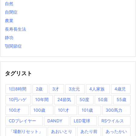
自然
自閉症
農業
長寿長生法
静功
顎関節症
タグリスト
1日8時間
2歳
3才
3次元
4人家族
4歳児
10円ハゲ
10年間
24節気
50度
50肩
55歳
100才
100歳
101才
101歳
300馬力
CDプレイヤー
DANDY
LED電球
RSウイルス
「場創りセット」
あおいとり
あたり前
あったかい