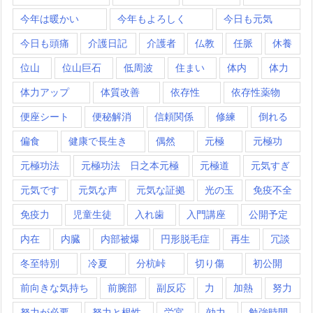
今年は暖かい
今年もよろしく
今日も元気
今日も頭痛
介護日記
介護者
仏教
任脈
休養
位山
位山巨石
低周波
住まい
体内
体力
体力アップ
体質改善
依存性
依存性薬物
便座シート
便秘解消
信頼関係
修練
倒れる
偏食
健康で長生き
偶然
元極
元極功
元極功法
元極功法 日之本元極
元極道
元気すぎ
元気です
元気な声
元気な証拠
光の玉
免疫不全
免疫力
児童生徒
入れ歯
入門講座
公開予定
内在
内臓
内部被爆
円形脱毛症
再生
冗談
冬至特別
冷夏
分杭峠
切り傷
初公開
前向きな気持ち
前腕部
副反応
力
加熱
努力
努力が必要
努力と根性
労宮
効力
勉強時間