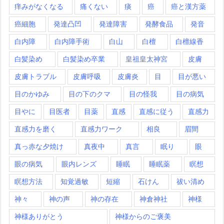
痒みがなくなる
痛くない
痰
癌
癌と漢方薬
癌細胞
発達凸凹
発達障害
発酵食品
発音
白内障
白内障手術
白山
白檀
白檀線香
白髪染め
白髪染め卒業
皇祖皇太神宮
皮膚
皮膚トラブル
皮膚呼吸
皮膚炎
目
目が悪い
目のかゆみ
目の下のクマ
目の怪我
目の病気
目やに
目医者
目薬
直感
直感に従う
直感力
直感力を磨く
直感力ワーク
相良
眉間
真っ赤な夕焼け
真夜中
真言
眠り
眼
眼の病気
眼内レンズ
睡眠
睡眠薬
瞑想
瞑想方法
知覚過敏
短縮
石けん
祓い清め
神々
神の声
神の存在
神倉神社
神様
神様ありがとう
神様からのご褒美