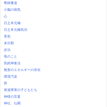
尊師重道
小脳の病気
心
日之本元極
日之本元極気功
景色
未分類
歩法
母のこと
気絶神倉法
無形のエネルギーの存在
環境汚染
癌
発達障害の子どもたち
神様の言葉
神社、仏閣