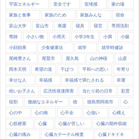
宇宙エネルギー
安全です
安堵感
家の場
家族と食事
家族のため
家族みんな
宿命
富山大学
富山市
寒露
寝具
寝言
専用洗剤
尊師
小さい物
小周天
小学3年生
小満
小腸
小顔効果
少食健康法
就学
就学時健診
尾崎豊さん
尾鷲市
屋久島
山の神様
山彦
岡本天明
希望の道
干ばつ
平和への思い
年寄り
幸せな人
幸福感
幸福感で満たされる
幸運
幼いお子さん
広汎性発達障害
当たり前の日常
彩雲
役割
微細なエネルギー
徳
徳島県阿南市
心
心の中
心の病
心不全
心強い
心構え
心筋梗塞
心臓
心臓が苦しい
心臓の期外収縮
心臓の痛み
心臓カテーテル検査
心臓ドキドキ