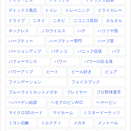
デトックス風呂
トイレ
トレーニング
ドライカレー
ドライブ
ニオイ
ニキビ
ニコニコ笑顔
ヌルヌル
ネックレス
ノロウイルス
ハチ
ハリツヤ肌
ハーブティー
ハーブティー専門
ハーブ茶
バージョンアップ
パチンコ
パニック症状
パフ
パフォーマンス
パワー
パワーの出る珠
パワーアップ
ビート
ビール好き
ピュア
ファンデーション
フェイスブック
ブルーライトカットメガネ
プレイヤー
プロ野球選手
ヘパーデン結節
ヘモグロビンA1C
ヘヤーピン
マイクロSDカード
マイホーム
ミスタードーナッツ
ミヨシ石鹸
ミルクティ
メガネ
メントール