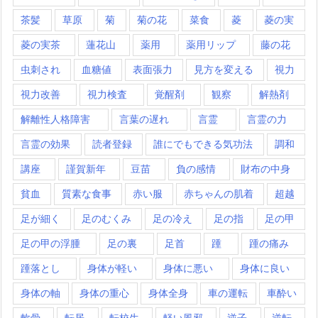
茶髪
草原
菊
菊の花
菜食
菱
菱の実
菱の実茶
蓮花山
薬用
薬用リップ
藤の花
虫刺され
血糖値
表面張力
見方を変える
視力
視力改善
視力検査
覚醒剤
観察
解熱剤
解離性人格障害
言葉の遅れ
言霊
言霊の力
言霊の効果
読者登録
誰にでもできる気功法
調和
講座
謹賀新年
豆苗
負の感情
財布の中身
貧血
質素な食事
赤い服
赤ちゃんの肌着
超越
足が細く
足のむくみ
足の冷え
足の指
足の甲
足の甲の浮腫
足の裏
足首
踵
踵の痛み
踵落とし
身体が軽い
身体に悪い
身体に良い
身体の軸
身体の重心
身体全身
車の運転
車酔い
軟骨
転居
転校生
軽い風邪
逆子
逆転