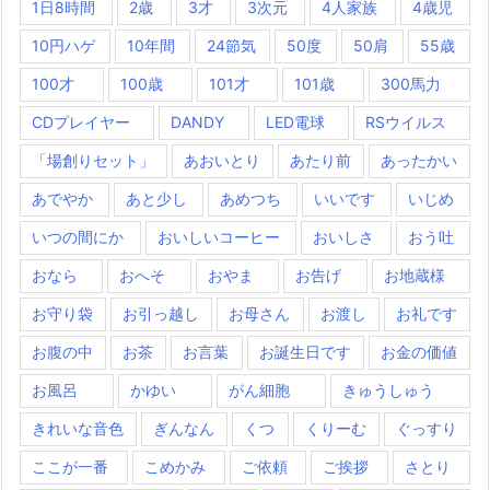
1日8時間
2歳
3才
3次元
4人家族
4歳児
10円ハゲ
10年間
24節気
50度
50肩
55歳
100才
100歳
101才
101歳
300馬力
CDプレイヤー
DANDY
LED電球
RSウイルス
「場創りセット」
あおいとり
あたり前
あったかい
あでやか
あと少し
あめつち
いいです
いじめ
いつの間にか
おいしいコーヒー
おいしさ
おう吐
おなら
おへそ
おやま
お告げ
お地蔵様
お守り袋
お引っ越し
お母さん
お渡し
お礼です
お腹の中
お茶
お言葉
お誕生日です
お金の価値
お風呂
かゆい
がん細胞
きゅうしゅう
きれいな音色
ぎんなん
くつ
くりーむ
ぐっすり
ここが一番
こめかみ
ご依頼
ご挨拶
さとり