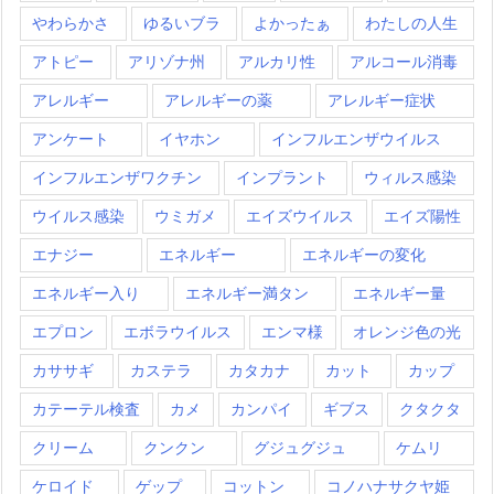
やわらかさ
ゆるいブラ
よかったぁ
わたしの人生
アトピー
アリゾナ州
アルカリ性
アルコール消毒
アレルギー
アレルギーの薬
アレルギー症状
アンケート
イヤホン
インフルエンザウイルス
インフルエンザワクチン
インプラント
ウィルス感染
ウイルス感染
ウミガメ
エイズウイルス
エイズ陽性
エナジー
エネルギー
エネルギーの変化
エネルギー入り
エネルギー満タン
エネルギー量
エプロン
エボラウイルス
エンマ様
オレンジ色の光
カササギ
カステラ
カタカナ
カット
カップ
カテーテル検査
カメ
カンパイ
ギブス
クタクタ
クリーム
クンクン
グジュグジュ
ケムリ
ケロイド
ゲップ
コットン
コノハナサクヤ姫