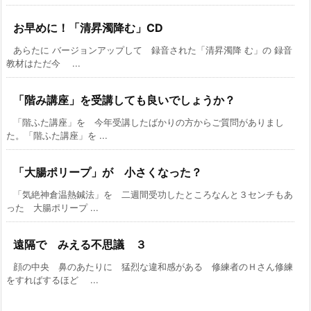
お早めに！「清昇濁降む」CD
あらたに バージョンアップして 録音された「清昇濁降 む」の 録音
教材はただ今 ...
「階み講座」を受講しても良いでしょうか？
「階ふた講座」を 今年受講したばかりの方からご質問がありまし
た。「階ふた講座」を ...
「大腸ポリープ」が 小さくなった？
「気絶神倉温熱鍼法」を 二週間受功したところなんと３センチもあ
った 大腸ポリープ ...
遠隔で みえる不思議 ３
顔の中央 鼻のあたりに 猛烈な違和感がある 修練者のＨさん修練
をすればするほど ...