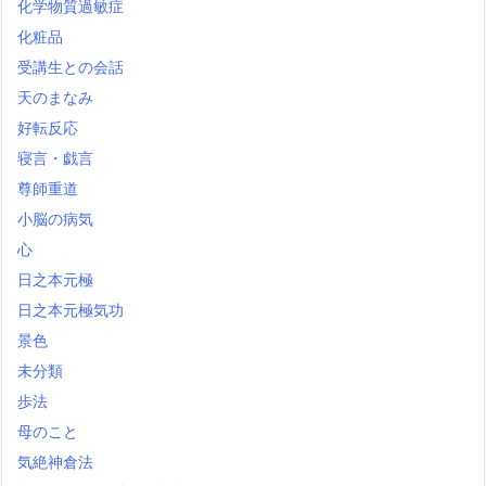
化学物質過敏症
化粧品
受講生との会話
天のまなみ
好転反応
寝言・戯言
尊師重道
小脳の病気
心
日之本元極
日之本元極気功
景色
未分類
歩法
母のこと
気絶神倉法