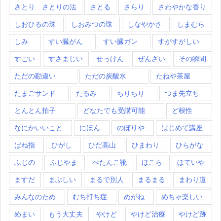
さとり さとりの法
さとる
さらり
さわやかな香り
しおひるの珠
しおみつの珠
しなやかさ
しまむら
しみ
すい臓がん
すい臓ガン
すがすがしい
すごい
すさまじい
せっけん
ぜんざい
その瞬間
ただの勘違い
ただの炭酸水
たねや茶屋
たまごサンド
たるみ
ちりちり
つま先立ち
とんとん拍子
どなたでも受講可能
ど根性
なにかいいこと
にほん
のぼりや
はじめて講座
ばね指
ひがし
ひだ高山
ひまわり
ひらがな
ふじの
ふじやま
ぺたんこ靴
ほこら
ほていや
ますだ
まぶしい
まるで別人
まるまる
まわり道
みんなのため
むち打ち症
めがね
めちゃ楽しい
めまい
もう大丈夫
やけど
やけど治療
やけど跡