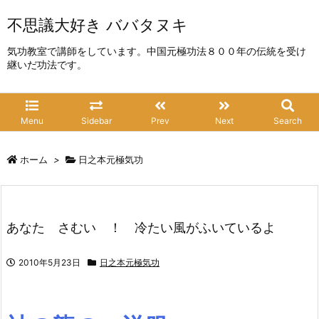
不思議大好き ババタヌキ
気功教室で講師をしています。中国元極功法８００年の伝統を受け
継いだ功法です。
Menu
Sidebar
Prev
Next
Search
ホーム
>
日之本元極気功
あなた さむい ！ 冷たい風がふいているよ
2010年5月23日
日之本元極気功