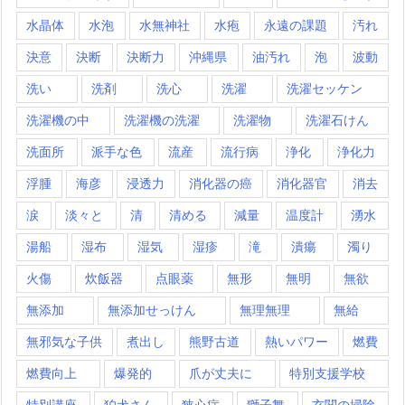
水晶体
水泡
水無神社
水疱
永遠の課題
汚れ
決意
決断
決断力
沖縄県
油汚れ
泡
波動
洗い
洗剤
洗心
洗濯
洗濯セッケン
洗濯機の中
洗濯機の洗濯
洗濯物
洗濯石けん
洗面所
派手な色
流産
流行病
浄化
浄化力
浮腫
海彦
浸透力
消化器の癌
消化器官
消去
涙
淡々と
清
清める
減量
温度計
湧水
湯船
湿布
湿気
湿疹
滝
潰瘍
濁り
火傷
炊飯器
点眼薬
無形
無明
無欲
無添加
無添加せっけん
無理無理
無給
無邪気な子供
煮出し
熊野古道
熱いパワー
燃費
燃費向上
爆発的
爪が丈夫に
特別支援学校
特別講座
狛犬さん
狭心症
獅子舞
玄関の掃除