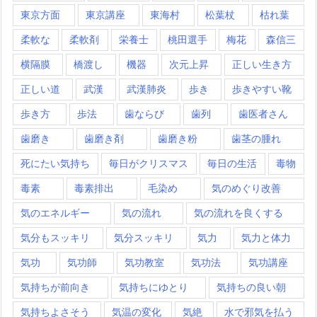
東京方面
東京講座
東海村
松葉杖
枯れ葉
柔軟な
柔軟剤
栄養士
桃田選手
梅花
森信三
横隔膜
橋渡し
機器
次元上昇
正しい生き方
正しい道
武漢
武漢肺炎
歩き
歩きやすい靴
歩き方
歩法
歯ならび
歯列
歯医者さん
歯磨き
歯磨き剤
歯磨き粉
歯茎の腫れ
死にたい気持ち
毎日がクリスマス
毎日の生活
毒物
毒素
毒素排出
毛染め
気のめぐり改善
気のエネルギー
気の流れ
気の流れを良くする
気分もスッキリ
気分スッキリ
気力
気力と体力
気功
気功師
気功教室
気功法
気功講座
気持ちが前向き
気持ちにゆとり
気持ちの良い朝
気持ちよさそう
気温の変化
気絶
水で邪気を払う