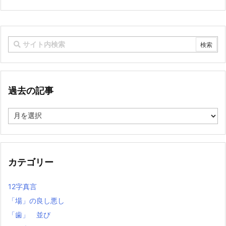
過去の記事
過
去
の
記
事
カテゴリー
12字真言
「場」の良し悪し
「歯」 並び