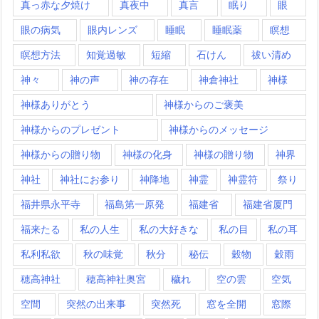
真っ赤な夕焼け
真夜中
真言
眠り
眼
眼の病気
眼内レンズ
睡眠
睡眠薬
瞑想
瞑想方法
知覚過敏
短縮
石けん
祓い清め
神々
神の声
神の存在
神倉神社
神様
神様ありがとう
神様からのご褒美
神様からのプレゼント
神様からのメッセージ
神様からの贈り物
神様の化身
神様の贈り物
神界
神社
神社にお参り
神降地
神霊
神霊符
祭り
福井県永平寺
福島第一原発
福建省
福建省厦門
福来たる
私の人生
私の大好きな
私の目
私の耳
私利私欲
秋の味覚
秋分
秘伝
穀物
穀雨
穂高神社
穂高神社奥宮
穢れ
空の雲
空気
空間
突然の出来事
突然死
窓を全開
窓際