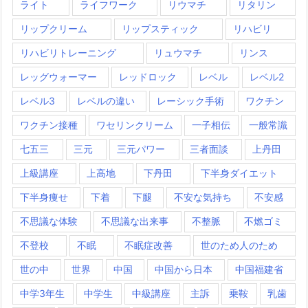
ライト
ライフワーク
リウマチ
リタリン
リップクリーム
リップスティック
リハビリ
リハビリトレーニング
リュウマチ
リンス
レッグウォーマー
レッドロック
レベル
レベル2
レベル3
レベルの違い
レーシック手術
ワクチン
ワクチン接種
ワセリンクリーム
一子相伝
一般常識
七五三
三元
三元パワー
三者面談
上丹田
上級講座
上高地
下丹田
下半身ダイエット
下半身痩せ
下着
下腿
不安な気持ち
不安感
不思議な体験
不思議な出来事
不整脈
不燃ゴミ
不登校
不眠
不眠症改善
世のため人のため
世の中
世界
中国
中国から日本
中国福建省
中学3年生
中学生
中級講座
主訴
乗鞍
乳歯