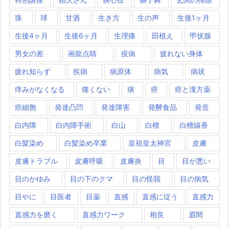
珠
球
甘酒
生き方
生の声
生後1ヶ月
生後4ヶ月
生後6ヶ月
生理痛
田植え
甲状腺
男女の差
画龍点睛
疫病
疲れない身体
疲れ知らず
疾病
病原体
病気
病状
痒みがなくなる
痛くない
痰
癌
癌と漢方薬
癌細胞
発達凸凹
発達障害
発酵食品
発音
白内障
白内障手術
白山
白檀
白檀線香
白髪染め
白髪染め卒業
皇祖皇太神宮
皮膚
皮膚トラブル
皮膚呼吸
皮膚炎
目
目が悪い
目のかゆみ
目の下のクマ
目の怪我
目の病気
目やに
目医者
目薬
直感
直感に従う
直感力
直感力を磨く
直感力ワーク
相良
眉間