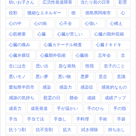
幼いお子さん
広汎性発達障害
当たり前の日常
彩雲
役割
微細なエネルギー
徳
徳島県阿南市
心
心の中
心の病
心不全
心強い
心構え
心筋梗塞
心臓
心臓が苦しい
心臓の期外収縮
心臓の痛み
心臓カテーテル検査
心臓ドキドキ
心臓弁膜症
心臓期外収縮
心臓病
忘年会
念
念には念
思い出
急な発熱
怪我
息子のこと
悪いモノ
悪い夢
悪い物
悪夢
意念
意識
愛知県半田市
感染
感染力
感染症
感覚的なもの
感謝の気持ち
慰霊の日
懸命
成績
成績アップ
成長力
成長発達
手が温かい
手のひら
手の指
手当
手当て法
手放し
手料理
手術
手袋
抗うつ剤
抗不安剤
拡大
拭き掃除
持ち出し