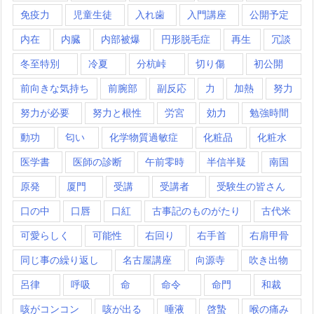
免疫力
児童生徒
入れ歯
入門講座
公開予定
内在
内臓
内部被爆
円形脱毛症
再生
冗談
冬至特別
冷夏
分杭峠
切り傷
初公開
前向きな気持ち
前腕部
副反応
力
加熱
努力
努力が必要
努力と根性
労宮
効力
勉強時間
動功
匂い
化学物質過敏症
化粧品
化粧水
医学書
医師の診断
午前零時
半信半疑
南国
原発
厦門
受講
受講者
受験生の皆さん
口の中
口唇
口紅
古事記のものがたり
古代米
可愛らしく
可能性
右回り
右手首
右肩甲骨
同じ事の繰り返し
名古屋講座
向源寺
吹き出物
呂律
呼吸
命
命令
命門
和裁
咳がコンコン
咳が出る
唾液
啓蟄
喉の痛み