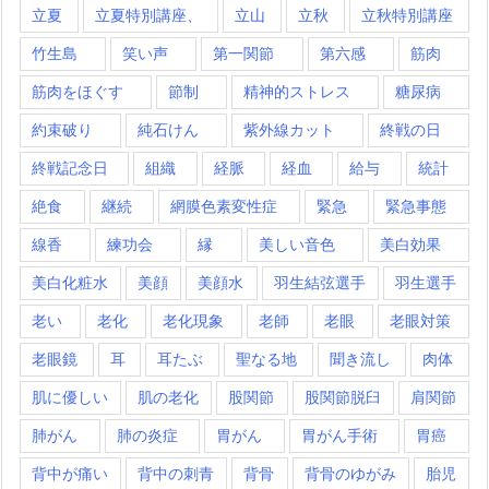
立夏
立夏特別講座、
立山
立秋
立秋特別講座
竹生島
笑い声
第一関節
第六感
筋肉
筋肉をほぐす
節制
精神的ストレス
糖尿病
約束破り
純石けん
紫外線カット
終戦の日
終戦記念日
組織
経脈
経血
給与
統計
絶食
継続
網膜色素変性症
緊急
緊急事態
線香
練功会
縁
美しい音色
美白効果
美白化粧水
美顔
美顔水
羽生結弦選手
羽生選手
老い
老化
老化現象
老師
老眼
老眼対策
老眼鏡
耳
耳たぶ
聖なる地
聞き流し
肉体
肌に優しい
肌の老化
股関節
股関節脱臼
肩関節
肺がん
肺の炎症
胃がん
胃がん手術
胃癌
背中が痛い
背中の刺青
背骨
背骨のゆがみ
胎児