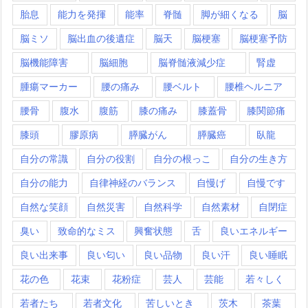
胎息
能力を発揮
能率
脊髄
脚が細くなる
脳
脳ミソ
脳出血の後遺症
脳天
脳梗塞
脳梗塞予防
脳機能障害
脳細胞
脳脊髄液減少症
腎虚
腫瘍マーカー
腰の痛み
腰ベルト
腰椎ヘルニア
腰骨
腹水
腹筋
膝の痛み
膝蓋骨
膝関節痛
膝頭
膠原病
膵臓がん
膵臓癌
臥龍
自分の常識
自分の役割
自分の根っこ
自分の生き方
自分の能力
自律神経のバランス
自慢げ
自慢です
自然な笑顔
自然災害
自然科学
自然素材
自閉症
臭い
致命的なミス
興奮状態
舌
良いエネルギー
良い出来事
良い匂い
良い品物
良い汗
良い睡眠
花の色
花束
花粉症
芸人
芸能
若々しく
若者たち
若者文化
苦しいとき
茨木
茶葉