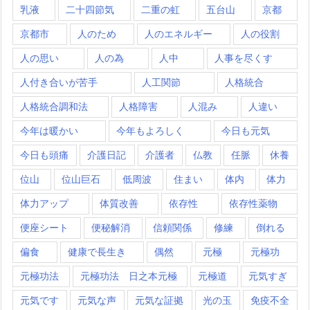
乳液
二十四節気
二重の虹
五台山
京都
京都市
人のため
人のエネルギー
人の役割
人の思い
人の為
人中
人事を尽くす
人付き合いが苦手
人工関節
人格統合
人格統合調和法
人格障害
人混み
人違い
今年は暖かい
今年もよろしく
今日も元気
今日も頭痛
介護日記
介護者
仏教
任脈
休養
位山
位山巨石
低周波
住まい
体内
体力
体力アップ
体質改善
依存性
依存性薬物
便座シート
便秘解消
信頼関係
修練
倒れる
偏食
健康で長生き
偶然
元極
元極功
元極功法
元極功法 日之本元極
元極道
元気すぎ
元気です
元気な声
元気な証拠
光の玉
免疫不全