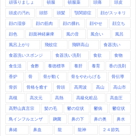
頑張りましょ
頓服
頓服薬
頭痛
頭皮
頭皮の汚れ
頭部
頭髪
顎関節症
顔がスッキリ
顔の湿疹
顔の筋肉
顔の腫れ
顔やせ
顔立ち
顔色
顔面神経麻痺
風の音
風合い
風呂
風呂上がり
飛蚊症
飛騨高山
食器洗い
食器洗いスポンジ
食器洗い洗剤
食欲
食物
食生活
食酢
養徳標準
養肝
養育
香の洗剤
香炉
骨
骨が動く
骨をやわらげる
骨伝導
骨折
骨格を癒す
骨頭
高周波
高山
高山市
高槻
高次元
高熱
高級化粧品
高血圧
高野山真言宗
髪の毛
鬱の症状
鬱病
鬱症状
鳥インフルエンザ
麹菌
鼻の下
鼻の奥
鼻水
鼻緒
鼻血
龍
龍神
２４節気