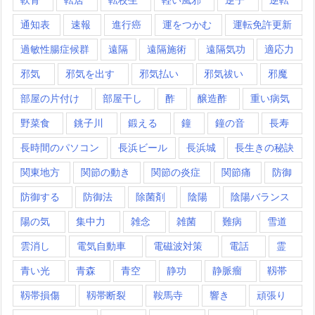
通知表
速報
進行癌
運をつかむ
運転免許更新
過敏性腸症候群
遠隔
遠隔施術
遠隔気功
適応力
邪気
邪気を出す
邪気払い
邪気祓い
邪魔
部屋の片付け
部屋干し
酢
醸造酢
重い病気
野菜食
銚子川
鍛える
鐘
鐘の音
長寿
長時間のパソコン
長浜ビール
長浜城
長生きの秘訣
関東地方
関節の動き
関節の炎症
関節痛
防御
防御する
防御法
除菌剤
陰陽
陰陽バランス
陽の気
集中力
雑念
雑菌
難病
雪道
雲消し
電気自動車
電磁波対策
電話
霊
青い光
青森
青空
静功
静脈瘤
靱帯
靱帯損傷
靱帯断裂
鞍馬寺
響き
頑張り