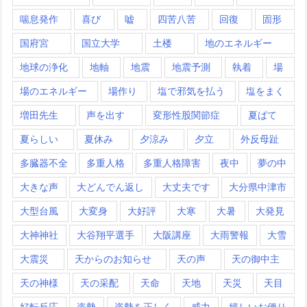
喘息発作
喜び
嘘
四苦八苦
回復
固形
国府宮
国立大学
土楼
地のエネルギー
地球の浄化
地軸
地震
地震予測
執着
場
場のエネルギー
場作り
塩で邪気を払う
塩をまく
増田先生
声を出す
変形性股関節症
夏ばて
夏らしい
夏休み
夕涼み
夕立
外反母趾
多臓器不全
多重人格
多重人格障害
夜中
夢の中
大きな声
大どんでん返し
大丈夫です
大分県中津市
大型台風
大変身
大好評
大寒
大暑
大発見
大神神社
大谷翔平選手
大阪講座
大雨警報
大雪
大震災
天からのお知らせ
天の声
天の御中主
天の神様
天の采配
天命
天地
天災
天目
好転反応
姿勢
姿勢を正しく
威力
嬉しいお便り