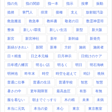
指の先
指の関節
指一本
指示
按摩
振動
捻挫
掌門人
排泄
接種
支え
放射能汚染
救急搬送
救急車
教科書
敬老の日
数霊神霊符
整体
新しい環境
新しい生活
新型
新大阪
新宮
新宮神社
新年
新幹線
新発売
新緑がきれい
新聞
新車
方針
施術
施術者
日々精進
日之本元極
日月神示
日焼けのケア
日牟禮八幡宮
明るい話
明るく
明日
明石海峡
明神池
昨年末
時空
時空を超えて
時計
晩秋
普通に仕事
普通の生活
普通学校
智恵
智慧
暑さの中
更年期障害
最高血圧
有形
有無
服を着ない
朝までぐっすり
木の精
未来
未病
本当に元気
本当の姿
本心
東京
東京教室