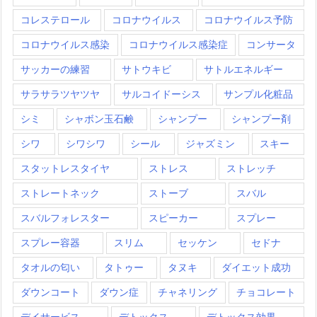
コレステロール
コロナウイルス
コロナウイルス予防
コロナウイルス感染
コロナウイルス感染症
コンサータ
サッカーの練習
サトウキビ
サトルエネルギー
サラサラツヤツヤ
サルコイドーシス
サンプル化粧品
シミ
シャボン玉石鹸
シャンプー
シャンプー剤
シワ
シワシワ
シール
ジャズミン
スキー
スタットレスタイヤ
ストレス
ストレッチ
ストレートネック
ストーブ
スバル
スバルフォレスター
スピーカー
スプレー
スプレー容器
スリム
セッケン
セドナ
タオルの匂い
タトゥー
タヌキ
ダイエット成功
ダウンコート
ダウン症
チャネリング
チョコレート
デイサービス
デトックス
デトックス効果