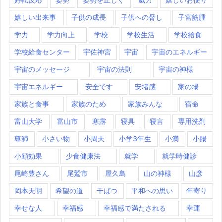
嬉しい出来事
子供の成長
子供への脅し
子宮筋腫
学力
学力向上
学校
学校生活
学校給食
学校給食センター
宇佐神宮
宇宙
宇宙のエネルギー
宇宙のメッセージ
宇宙の法則
宇宙の神様
宇宙エネルギー
安全です
安堵感
家の場
家族と食事
家族のため
家族みんな
宿命
富山大学
富山市
寒露
寝具
寝言
専用洗剤
尊師
小さい物
小周天
小学3年生
小満
小腸
小顔効果
少食健康法
就学
就学時健診
尾崎豊さん
尾鷲市
屋久島
山の神様
山彦
岡本天明
希望の道
干ばつ
平和への思い
年寄り
幸せな人
幸福感
幸福感で満たされる
幸運