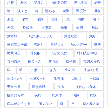
浮腫
海彦
浸透力
消化器の癌
消化器官
消去
涙
淡々と
清
清める
減量
温度計
湧水
湯船
湿布
湿気
湿疹
滝
潰瘍
濁り
火傷
炊飯器
点眼薬
無形
無明
無欲
無添加
無添加せっけん
無理無理
無給
無邪気な子供
煮出し
熊野古道
熱いパワー
燃費
燃費向上
爆発的
爪が丈夫に
特別支援学校
特別講座
狛犬さん
狭心症
獅子舞
玄関の掃除
珠
球
甘酒
生き方
生の声
生後1ヶ月
生後4ヶ月
生後6ヶ月
生理痛
田植え
甲状腺
男女の差
画龍点睛
疫病
疲れない身体
疲れ知らず
疾病
病原体
病気
病状
痒みがなくなる
痛くない
痰
癌
癌と漢方薬