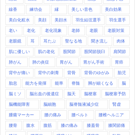
線香
練功会
縁
美しい音色
美白効果
美白化粧水
美顔
美顔水
羽生結弦選手
羽生選手
老い
老化
老化現象
老師
老眼
老眼対策
老眼鏡
耳
耳たぶ
聖なる地
聞き流し
肉体
肌に優しい
肌の老化
股関節
股関節脱臼
肩関節
肺がん
肺の炎症
胃がん
胃がん手術
胃癌
背中が痛い
背中の刺青
背骨
背骨のゆがみ
胎児
胎息
能力を発揮
能率
脊髄
脚が細くなる
脳
脳ミソ
脳出血の後遺症
脳天
脳梗塞
脳梗塞予防
脳機能障害
脳細胞
脳脊髄液減少症
腎虚
腫瘍マーカー
腰の痛み
腰ベルト
腰椎ヘルニア
腰骨
腹水
腹筋
膝の痛み
膝蓋骨
膝関節痛