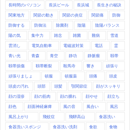
長時間のパソコン
長浜ビール
長浜城
長生きの秘訣
関東地方
関節の動き
関節の炎症
関節痛
防御
防御する
防御法
除菌剤
陰陽
陰陽バランス
陽の気
集中力
雑念
雑菌
難病
雪道
雲消し
電気自動車
電磁波対策
電話
霊
青い光
青森
青空
静功
静脈瘤
靱帯
靱帯損傷
靱帯断裂
鞍馬寺
響き
頑張り
頑張りましょ
頓服
頓服薬
頭痛
頭皮
頭皮の汚れ
頭部
頭髪
顎関節症
顔がスッキリ
顔の湿疹
顔の筋肉
顔の腫れ
顔やせ
顔立ち
顔色
顔面神経麻痺
風の音
風合い
風呂
風呂上がり
飛蚊症
飛騨高山
食器洗い
食器洗いスポンジ
食器洗い洗剤
食欲
食物