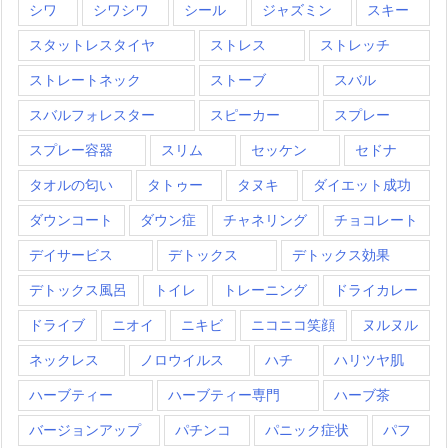
シワ
シワシワ
シール
ジャズミン
スキー
スタットレスタイヤ
ストレス
ストレッチ
ストレートネック
ストーブ
スバル
スバルフォレスター
スピーカー
スプレー
スプレー容器
スリム
セッケン
セドナ
タオルの匂い
タトゥー
タヌキ
ダイエット成功
ダウンコート
ダウン症
チャネリング
チョコレート
デイサービス
デトックス
デトックス効果
デトックス風呂
トイレ
トレーニング
ドライカレー
ドライブ
ニオイ
ニキビ
ニコニコ笑顔
ヌルヌル
ネックレス
ノロウイルス
ハチ
ハリツヤ肌
ハーブティー
ハーブティー専門
ハーブ茶
バージョンアップ
パチンコ
パニック症状
パフ