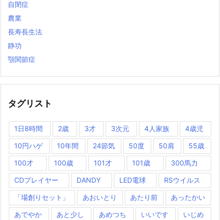
自閉症
農業
長寿長生法
静功
顎関節症
タグリスト
1日8時間
2歳
3才
3次元
4人家族
4歳児
10円ハゲ
10年間
24節気
50度
50肩
55歳
100才
100歳
101才
101歳
300馬力
CDプレイヤー
DANDY
LED電球
RSウイルス
「場創りセット」
あおいとり
あたり前
あったかい
あでやか
あと少し
あめつち
いいです
いじめ