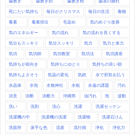
歯磨き
歯磨き剤
歯磨き粉
歯茎の腫れ
死にたい気持ち
毎日がクリスマス
毎日の生活
毒物
毒素
毒素排出
毛染め
気のめぐり改善
気のエネルギー
気の流れ
気の流れを良くする
気分もスッキリ
気分スッキリ
気力
気力と体力
気功
気功師
気功教室
気功法
気功講座
気持ちが前向き
気持ちにゆとり
気持ちの良い朝
気持ちよさそう
気温の変化
気絶
水で邪気を払う
水晶体
水泡
水無神社
水疱
永遠の課題
汚れ
決意
決断
決断力
沖縄県
油汚れ
泡
波動
洗い
洗剤
洗心
洗濯
洗濯セッケン
洗濯機の中
洗濯機の洗濯
洗濯物
洗濯石けん
洗面所
派手な色
流産
流行病
浄化
浄化力