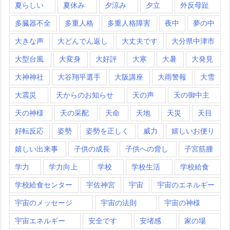
夏らしい
夏休み
夕涼み
夕立
外反母趾
多臓器不全
多重人格
多重人格障害
夜中
夢の中
大きな声
大どんでん返し
大丈夫です
大分県中津市
大型台風
大変身
大好評
大寒
大暑
大発見
大神神社
大谷翔平選手
大阪講座
大雨警報
大雪
大震災
天からのお知らせ
天の声
天の御中主
天の神様
天の采配
天命
天地
天災
天目
好転反応
姿勢
姿勢を正しく
威力
嬉しいお便り
嬉しい出来事
子供の成長
子供への脅し
子宮筋腫
学力
学力向上
学校
学校生活
学校給食
学校給食センター
宇佐神宮
宇宙
宇宙のエネルギー
宇宙のメッセージ
宇宙の法則
宇宙の神様
宇宙エネルギー
安全です
安堵感
家の場