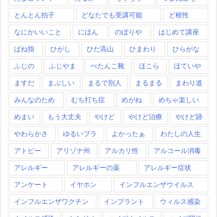
とんとん拍子
どなたでも受講可能
ど根性
なにかいいこと
にほん
のぼりや
はじめて講座
ばね指
ひがし
ひだ高山
ひまわり
ひらがな
ふじの
ふじやま
ぺたんこ靴
ほこら
ほていや
ますだ
まぶしい
まるで別人
まるまる
まわり道
みんなのため
むち打ち症
めがね
めちゃ楽しい
めまい
もう大丈夫
やけど
やけど治療
やけど跡
やわらかさ
ゆるいブラ
よかったぁ
わたしの人生
アトピー
アリゾナ州
アルカリ性
アルコール消毒
アレルギー
アレルギーの薬
アレルギー症状
アンケート
イヤホン
インフルエンザウイルス
インフルエンザワクチン
インプラント
ウィルス感染