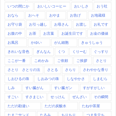
いつの間にか
おいしいコーヒー
おいしさ
おう吐
おなら
おへそ
おやま
お告げ
お地蔵様
お守り袋
お引っ越し
お母さん
お渡し
お礼です
お腹の中
お茶
お言葉
お誕生日です
お金の価値
お風呂
かゆい
がん細胞
きゅうしゅう
きれいな音色
ぎんなん
くつ
くりーむ
ぐっすり
ここが一番
こめかみ
ご依頼
ご挨拶
さとり
さとり さとりの法
さとる
さらり
さわやかな香り
しおひるの珠
しおみつの珠
しなやかさ
しまむら
しみ
すい臓がん
すい臓ガン
すがすがしい
すごい
すさまじい
せっけん
ぜんざい
その瞬間
ただの勘違い
ただの炭酸水
たねや茶屋
たまごサンド
たるみ
ちりちり
つま先立ち