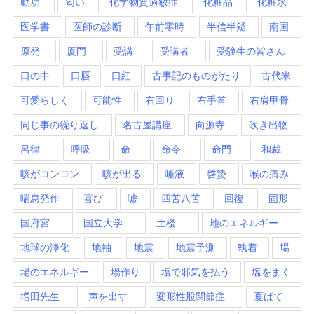
動功
匂い
化学物質過敏症
化粧品
化粧水
医学書
医師の診断
午前零時
半信半疑
南国
原発
厦門
受講
受講者
受験生の皆さん
口の中
口唇
口紅
古事記のものがたり
古代米
可愛らしく
可能性
右回り
右手首
右肩甲骨
同じ事の繰り返し
名古屋講座
向源寺
吹き出物
呂律
呼吸
命
命令
命門
和裁
咳がコンコン
咳が出る
唾液
啓蟄
喉の痛み
喘息発作
喜び
嘘
四苦八苦
回復
固形
国府宮
国立大学
土楼
地のエネルギー
地球の浄化
地軸
地震
地震予測
執着
場
場のエネルギー
場作り
塩で邪気を払う
塩をまく
増田先生
声を出す
変形性股関節症
夏ばて