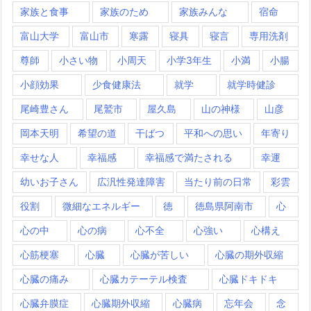
家族と食事
家族のため
家族みんな
宿命
富山大学
富山市
寒露
寝具
寝言
専用洗剤
尊師
小さい物
小周天
小学3年生
小満
小腸
小顔効果
少食健康法
就学
就学時健診
尾崎豊さん
尾鷲市
屋久島
山の神様
山彦
岡本天明
希望の道
干ばつ
平和への思い
年寄り
幸せな人
幸福感
幸福感で満たされる
幸運
幼いお子さん
広汎性発達障害
当たり前の日常
彩雲
役割
微細なエネルギー
徳
徳島県阿南市
心
心の中
心の病
心不全
心強い
心構え
心筋梗塞
心臓
心臓が苦しい
心臓の期外収縮
心臓の痛み
心臓カテーテル検査
心臓ドキドキ
心臓弁膜症
心臓期外収縮
心臓病
忘年会
念