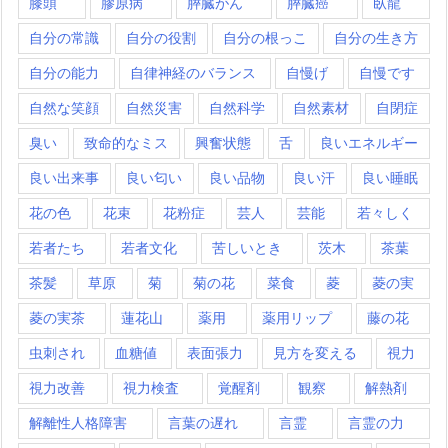
膝頭
膠原病
膵臓がん
膵臓癌
臥龍
自分の常識
自分の役割
自分の根っこ
自分の生き方
自分の能力
自律神経のバランス
自慢げ
自慢です
自然な笑顔
自然災害
自然科学
自然素材
自閉症
臭い
致命的なミス
興奮状態
舌
良いエネルギー
良い出来事
良い匂い
良い品物
良い汗
良い睡眠
花の色
花束
花粉症
芸人
芸能
若々しく
若者たち
若者文化
苦しいとき
茨木
茶葉
茶髪
草原
菊
菊の花
菜食
菱
菱の実
菱の実茶
蓮花山
薬用
薬用リップ
藤の花
虫刺され
血糖値
表面張力
見方を変える
視力
視力改善
視力検査
覚醒剤
観察
解熱剤
解離性人格障害
言葉の遅れ
言霊
言霊の力