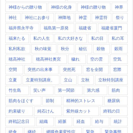
神様からの贈り物
神様の化身
神様の贈り物
神界
神社
神社にお参り
神降地
神霊
神霊符
祭り
福井県永平寺
福島第一原発
福建省
福建省厦門
福来たる
私の人生
私の大好きな
私の目
私の耳
私利私欲
秋の味覚
秋分
秘伝
穀物
穀雨
穂高神社
穂高神社奥宮
穢れ
空の雲
空気
空間
突然の出来事
突然死
窓を全開
窓際
立夏
立夏特別講座、
立山
立秋
立秋特別講座
竹生島
笑い声
第一関節
第六感
筋肉
筋肉をほぐす
節制
精神的ストレス
糖尿病
約束破り
純石けん
紫外線カット
終戦の日
終戦記念日
組織
経脈
経血
給与
統計
絶食
継続
網膜色素変性症
緊急
緊急事態