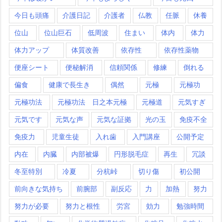
今日も頭痛
介護日記
介護者
仏教
任脈
休養
位山
位山巨石
低周波
住まい
体内
体力
体力アップ
体質改善
依存性
依存性薬物
便座シート
便秘解消
信頼関係
修練
倒れる
偏食
健康で長生き
偶然
元極
元極功
元極功法
元極功法 日之本元極
元極道
元気すぎ
元気です
元気な声
元気な証拠
光の玉
免疫不全
免疫力
児童生徒
入れ歯
入門講座
公開予定
内在
内臓
内部被爆
円形脱毛症
再生
冗談
冬至特別
冷夏
分杭峠
切り傷
初公開
前向きな気持ち
前腕部
副反応
力
加熱
努力
努力が必要
努力と根性
労宮
効力
勉強時間