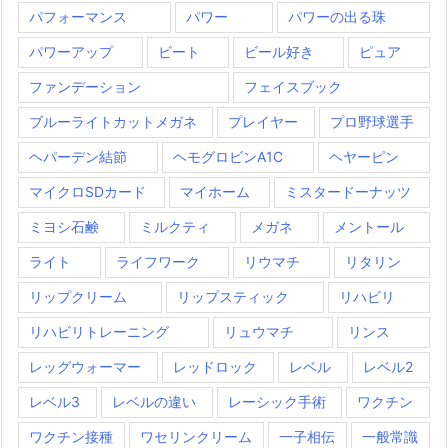
パフォーマンス
パワー
パワーの出る珠
パワーアップ
ビート
ビール好き
ピュア
ファンデーション
フェイスブック
ブルーライトカットメガネ
プレイヤー
プロ野球選手
ヘパーデン結節
ヘモグロビンA1C
ヘヤーピン
マイクロSDカード
マイホーム
ミスタードーナッツ
ミヨシ石鹸
ミルクティ
メガネ
メントール
ライト
ライフワーク
リウマチ
リタリン
リップクリーム
リップスティック
リハビリ
リハビリトレーニング
リュウマチ
リンス
レッグウォーマー
レッドロック
レベル
レベル2
レベル3
レベルの違い
レーシック手術
ワクチン
ワクチン接種
ワセリンクリーム
一子相伝
一般常識