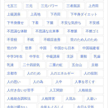
七五三
三元
三元パワー
三者面談
上丹田
上級講座
上高地
下丹田
下半身ダイエット
下半身痩せ
下着
下腿
不安な気持ち
不安感
不思議な体験
不思議な出来事
不整脈
不燃ゴミ
不登校
不眠
不眠症改善
世のため人のため
世の中
世界
中国
中国から日本
中国福建省
中学3年生
中学生
中級講座
主訴
乗鞍
乳歯
乳液
二十四節気
二重の虹
五台山
京都
京都市
人のため
人のエネルギー
人の役割
人の思い
人の為
人中
人事を尽くす
人付き合いが苦手
人工関節
人格統合
人格統合調和法
人格障害
人混み
人違い
今年は暖かい
今年もよろしく
今日も元気