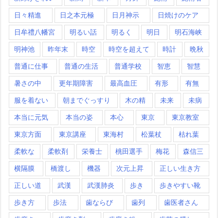
日々精進
日之本元極
日月神示
日焼けのケア
日牟禮八幡宮
明るい話
明るく
明日
明石海峡
明神池
昨年末
時空
時空を超えて
時計
晩秋
普通に仕事
普通の生活
普通学校
智恵
智慧
暑さの中
更年期障害
最高血圧
有形
有無
服を着ない
朝までぐっすり
木の精
未来
未病
本当に元気
本当の姿
本心
東京
東京教室
東京方面
東京講座
東海村
松葉杖
枯れ葉
柔軟な
柔軟剤
栄養士
桃田選手
梅花
森信三
横隔膜
橋渡し
機器
次元上昇
正しい生き方
正しい道
武漢
武漢肺炎
歩き
歩きやすい靴
歩き方
歩法
歯ならび
歯列
歯医者さん