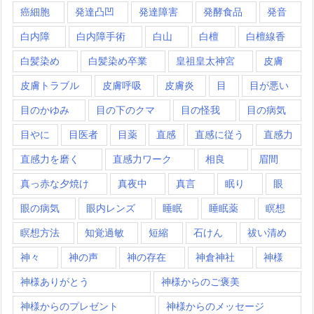
癌細胞
発達凸凹
発達障害
発酵食品
発音
白内障
白内障手術
白山
白檀
白檀線香
白髪染め
白髪染め卒業
皇祖皇太神宮
皮膚
皮膚トラブル
皮膚呼吸
皮膚炎
目
目が悪い
目のかゆみ
目の下のクマ
目の怪我
目の病気
目やに
目医者
目薬
直感
直感に従う
直感力
直感力を磨く
直感力ワーク
相良
眉間
真っ赤な夕焼け
真夜中
真言
眠り
眼
眼の病気
眼内レンズ
睡眠
睡眠薬
瞑想
瞑想方法
知覚過敏
短縮
石けん
祓い清め
神々
神の声
神の存在
神倉神社
神様
神様ありがとう
神様からのご褒美
神様からのプレゼント
神様からのメッセージ