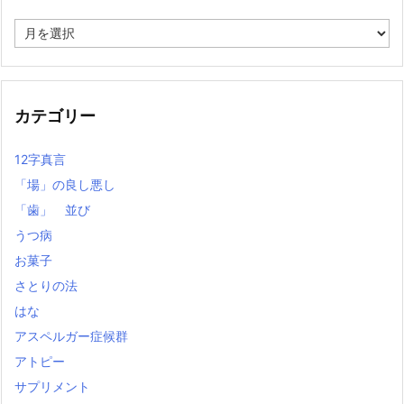
過
去
の
記
事
カテゴリー
12字真言
「場」の良し悪し
「歯」 並び
うつ病
お菓子
さとりの法
はな
アスペルガー症候群
アトピー
サプリメント