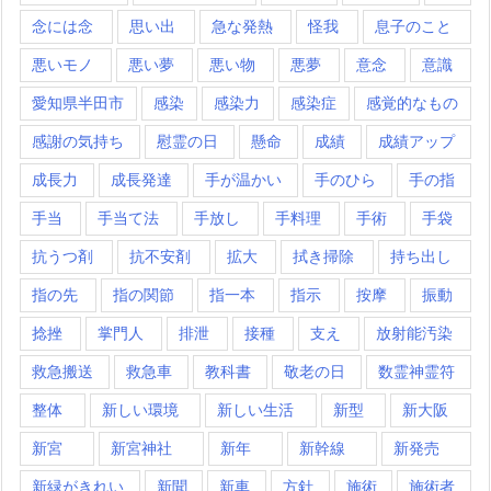
念には念
思い出
急な発熱
怪我
息子のこと
悪いモノ
悪い夢
悪い物
悪夢
意念
意識
愛知県半田市
感染
感染力
感染症
感覚的なもの
感謝の気持ち
慰霊の日
懸命
成績
成績アップ
成長力
成長発達
手が温かい
手のひら
手の指
手当
手当て法
手放し
手料理
手術
手袋
抗うつ剤
抗不安剤
拡大
拭き掃除
持ち出し
指の先
指の関節
指一本
指示
按摩
振動
捻挫
掌門人
排泄
接種
支え
放射能汚染
救急搬送
救急車
教科書
敬老の日
数霊神霊符
整体
新しい環境
新しい生活
新型
新大阪
新宮
新宮神社
新年
新幹線
新発売
新緑がきれい
新聞
新車
方針
施術
施術者