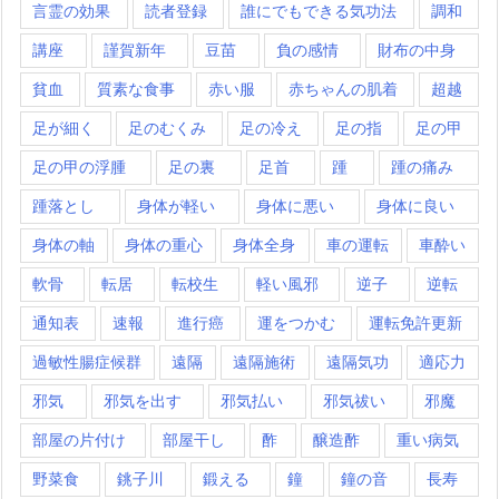
言霊の効果
読者登録
誰にでもできる気功法
調和
講座
謹賀新年
豆苗
負の感情
財布の中身
貧血
質素な食事
赤い服
赤ちゃんの肌着
超越
足が細く
足のむくみ
足の冷え
足の指
足の甲
足の甲の浮腫
足の裏
足首
踵
踵の痛み
踵落とし
身体が軽い
身体に悪い
身体に良い
身体の軸
身体の重心
身体全身
車の運転
車酔い
軟骨
転居
転校生
軽い風邪
逆子
逆転
通知表
速報
進行癌
運をつかむ
運転免許更新
過敏性腸症候群
遠隔
遠隔施術
遠隔気功
適応力
邪気
邪気を出す
邪気払い
邪気祓い
邪魔
部屋の片付け
部屋干し
酢
醸造酢
重い病気
野菜食
銚子川
鍛える
鐘
鐘の音
長寿