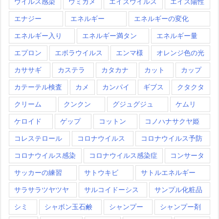
ウイルス感染
ウミガメ
エイズウイルス
エイズ陽性
エナジー
エネルギー
エネルギーの変化
エネルギー入り
エネルギー満タン
エネルギー量
エプロン
エボラウイルス
エンマ様
オレンジ色の光
カササギ
カステラ
カタカナ
カット
カップ
カテーテル検査
カメ
カンパイ
ギブス
クタクタ
クリーム
クンクン
グジュグジュ
ケムリ
ケロイド
ゲップ
コットン
コノハナサクヤ姫
コレステロール
コロナウイルス
コロナウイルス予防
コロナウイルス感染
コロナウイルス感染症
コンサータ
サッカーの練習
サトウキビ
サトルエネルギー
サラサラツヤツヤ
サルコイドーシス
サンプル化粧品
シミ
シャボン玉石鹸
シャンプー
シャンプー剤