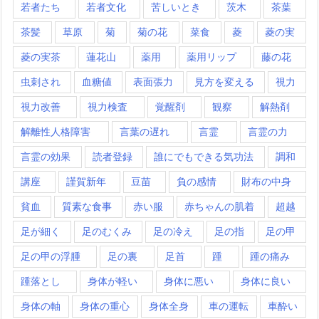
若者たち
若者文化
苦しいとき
茨木
茶葉
茶髪
草原
菊
菊の花
菜食
菱
菱の実
菱の実茶
蓮花山
薬用
薬用リップ
藤の花
虫刺され
血糖値
表面張力
見方を変える
視力
視力改善
視力検査
覚醒剤
観察
解熱剤
解離性人格障害
言葉の遅れ
言霊
言霊の力
言霊の効果
読者登録
誰にでもできる気功法
調和
講座
謹賀新年
豆苗
負の感情
財布の中身
貧血
質素な食事
赤い服
赤ちゃんの肌着
超越
足が細く
足のむくみ
足の冷え
足の指
足の甲
足の甲の浮腫
足の裏
足首
踵
踵の痛み
踵落とし
身体が軽い
身体に悪い
身体に良い
身体の軸
身体の重心
身体全身
車の運転
車酔い