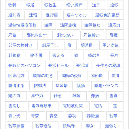
軟骨
転居
転校生
軽い風邪
逆子
逆転
通知表
速報
進行癌
運をつかむ
運転免許更新
過敏性腸症候群
遠隔
遠隔施術
遠隔気功
適応力
邪気
邪気を出す
邪気払い
邪気祓い
邪魔
部屋の片付け
部屋干し
酢
醸造酢
重い病気
野菜食
銚子川
鍛える
鐘
鐘の音
長寿
長時間のパソコン
長浜ビール
長浜城
長生きの秘訣
関東地方
関節の動き
関節の炎症
関節痛
防御
防御する
防御法
除菌剤
陰陽
陰陽バランス
陽の気
集中力
雑念
雑菌
難病
雪道
雲消し
電気自動車
電磁波対策
電話
霊
青い光
青森
青空
静功
静脈瘤
靱帯
靱帯損傷
靱帯断裂
鞍馬寺
響き
頑張り