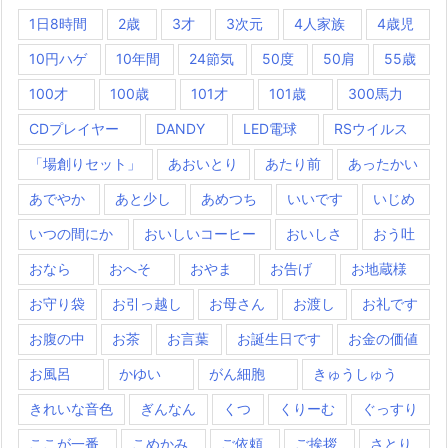
1日8時間
2歳
3才
3次元
4人家族
4歳児
10円ハゲ
10年間
24節気
50度
50肩
55歳
100才
100歳
101才
101歳
300馬力
CDプレイヤー
DANDY
LED電球
RSウイルス
「場創りセット」
あおいとり
あたり前
あったかい
あでやか
あと少し
あめつち
いいです
いじめ
いつの間にか
おいしいコーヒー
おいしさ
おう吐
おなら
おへそ
おやま
お告げ
お地蔵様
お守り袋
お引っ越し
お母さん
お渡し
お礼です
お腹の中
お茶
お言葉
お誕生日です
お金の価値
お風呂
かゆい
がん細胞
きゅうしゅう
きれいな音色
ぎんなん
くつ
くりーむ
ぐっすり
ここが一番
こめかみ
ご依頼
ご挨拶
さとり