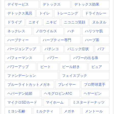
デイサービス
デトックス
デトックス効果
デトックス風呂
トイレ
トレーニング
ドライカレー
ドライブ
ニオイ
ニキビ
ニコニコ笑顔
ヌルヌル
ネックレス
ノロウイルス
ハチ
ハリツヤ肌
ハーブティー
ハーブティー専門
ハーブ茶
バージョンアップ
パチンコ
パニック症状
パフ
パフォーマンス
パワー
パワーの出る珠
パワーアップ
ビート
ビール好き
ピュア
ファンデーション
フェイスブック
ブルーライトカットメガネ
プレイヤー
プロ野球選手
ヘパーデン結節
ヘモグロビンA1C
ヘヤーピン
マイクロSDカード
マイホーム
ミスタードーナッツ
ミヨシ石鹸
ミルクティ
メガネ
メントール