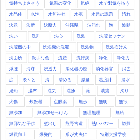
気持ちよさそう
気温の変化
気絶
水で邪気を払う
水晶体
水泡
水無神社
水疱
永遠の課題
汚れ
決意
決断
決断力
沖縄県
油汚れ
泡
波動
洗い
洗剤
洗心
洗濯
洗濯セッケン
洗濯機の中
洗濯機の洗濯
洗濯物
洗濯石けん
洗面所
派手な色
流産
流行病
浄化
浄化力
浮腫
海彦
浸透力
消化器の癌
消化器官
消去
涙
淡々と
清
清める
減量
温度計
湧水
湯船
湿布
湿気
湿疹
滝
潰瘍
濁り
火傷
炊飯器
点眼薬
無形
無明
無欲
無添加
無添加せっけん
無理無理
無給
無邪気な子供
煮出し
熊野古道
熱いパワー
燃費
燃費向上
爆発的
爪が丈夫に
特別支援学校