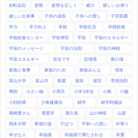
好転反応
姿勢
姿勢を正しく
威力
嬉しいお便り
嬉しい出来事
子供の成長
子供への脅し
子宮筋腫
学力
学力向上
学校
学校生活
学校給食
学校給食センター
宇佐神宮
宇宙
宇宙のエネルギー
宇宙のメッセージ
宇宙の法則
宇宙の神様
宇宙エネルギー
安全です
安堵感
家の場
家族と食事
家族のため
家族みんな
宿命
富山大学
富山市
寒露
寝具
寝言
専用洗剤
尊師
小さい物
小周天
小学3年生
小満
小腸
小顔効果
少食健康法
就学
就学時健診
尾崎豊さん
尾鷲市
屋久島
山の神様
山彦
岡本天明
希望の道
干ばつ
平和への思い
年寄り
幸せな人
幸福感
幸福感で満たされる
幸運