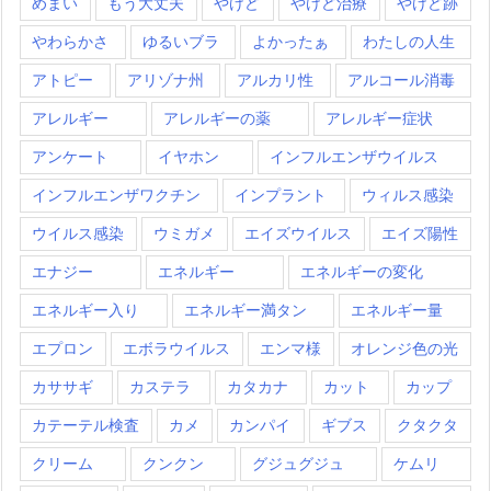
めまい
もう大丈夫
やけど
やけど治療
やけど跡
やわらかさ
ゆるいブラ
よかったぁ
わたしの人生
アトピー
アリゾナ州
アルカリ性
アルコール消毒
アレルギー
アレルギーの薬
アレルギー症状
アンケート
イヤホン
インフルエンザウイルス
インフルエンザワクチン
インプラント
ウィルス感染
ウイルス感染
ウミガメ
エイズウイルス
エイズ陽性
エナジー
エネルギー
エネルギーの変化
エネルギー入り
エネルギー満タン
エネルギー量
エプロン
エボラウイルス
エンマ様
オレンジ色の光
カササギ
カステラ
カタカナ
カット
カップ
カテーテル検査
カメ
カンパイ
ギブス
クタクタ
クリーム
クンクン
グジュグジュ
ケムリ