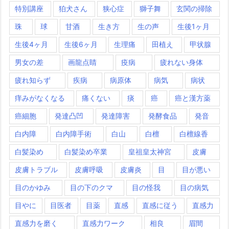
特別講座
狛犬さん
狭心症
獅子舞
玄関の掃除
珠
球
甘酒
生き方
生の声
生後1ヶ月
生後4ヶ月
生後6ヶ月
生理痛
田植え
甲状腺
男女の差
画龍点睛
疫病
疲れない身体
疲れ知らず
疾病
病原体
病気
病状
痒みがなくなる
痛くない
痰
癌
癌と漢方薬
癌細胞
発達凸凹
発達障害
発酵食品
発音
白内障
白内障手術
白山
白檀
白檀線香
白髪染め
白髪染め卒業
皇祖皇太神宮
皮膚
皮膚トラブル
皮膚呼吸
皮膚炎
目
目が悪い
目のかゆみ
目の下のクマ
目の怪我
目の病気
目やに
目医者
目薬
直感
直感に従う
直感力
直感力を磨く
直感力ワーク
相良
眉間