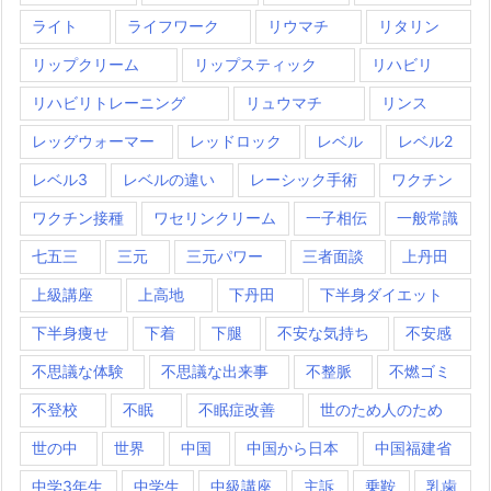
ライト
ライフワーク
リウマチ
リタリン
リップクリーム
リップスティック
リハビリ
リハビリトレーニング
リュウマチ
リンス
レッグウォーマー
レッドロック
レベル
レベル2
レベル3
レベルの違い
レーシック手術
ワクチン
ワクチン接種
ワセリンクリーム
一子相伝
一般常識
七五三
三元
三元パワー
三者面談
上丹田
上級講座
上高地
下丹田
下半身ダイエット
下半身痩せ
下着
下腿
不安な気持ち
不安感
不思議な体験
不思議な出来事
不整脈
不燃ゴミ
不登校
不眠
不眠症改善
世のため人のため
世の中
世界
中国
中国から日本
中国福建省
中学3年生
中学生
中級講座
主訴
乗鞍
乳歯