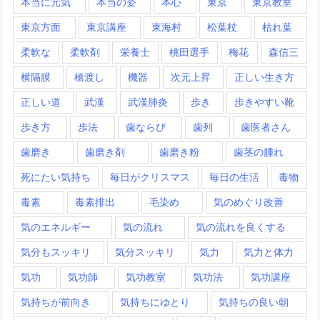
本当に元気
本当の姿
本心
東京
東京教室
東京方面
東京講座
東海村
松葉杖
枯れ葉
柔軟な
柔軟剤
栄養士
桃田選手
梅花
森信三
横隔膜
橋渡し
機器
次元上昇
正しい生き方
正しい道
武漢
武漢肺炎
歩き
歩きやすい靴
歩き方
歩法
歯ならび
歯列
歯医者さん
歯磨き
歯磨き剤
歯磨き粉
歯茎の腫れ
死にたい気持ち
毎日がクリスマス
毎日の生活
毒物
毒素
毒素排出
毛染め
気のめぐり改善
気のエネルギー
気の流れ
気の流れを良くする
気分もスッキリ
気分スッキリ
気力
気力と体力
気功
気功師
気功教室
気功法
気功講座
気持ちが前向き
気持ちにゆとり
気持ちの良い朝