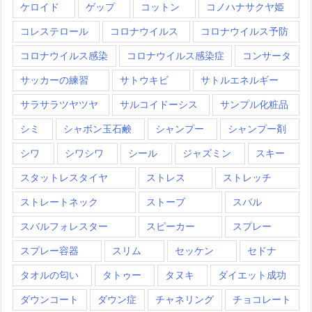
ケロイド
ゲップ
コットン
コノハナサクヤ姫
コレステロール
コロナウイルス
コロナウイルス予防
コロナウイルス感染
コロナウイルス感染症
コンサータ
サッカーの練習
サトウキビ
サトルエネルギー
サラサラツヤツヤ
サルコイドーシス
サンプル化粧品
シミ
シャボン玉石鹸
シャンプー
シャンプー剤
シワ
シワシワ
シール
ジャズミン
スキー
スタットレスタイヤ
ストレス
ストレッチ
ストレートネック
ストーブ
スバル
スバルフォレスター
スピーカー
スプレー
スプレー容器
スリム
セッケン
セドナ
タオルの匂い
タトゥー
タヌキ
ダイエット成功
ダウンコート
ダウン症
チャネリング
チョコレート