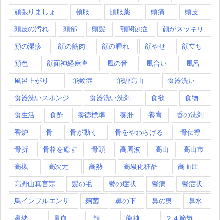
頑張りましょ
頓服
頓服薬
頭痛
頭皮
頭皮の汚れ
頭部
頭髪
顎関節症
顔がスッキリ
顔の湿疹
顔の筋肉
顔の腫れ
顔やせ
顔立ち
顔色
顔面神経麻痺
風の音
風合い
風呂
風呂上がり
飛蚊症
飛騨高山
食器洗い
食器洗いスポンジ
食器洗い洗剤
食欲
食物
食生活
食酢
養徳標準
養肝
養育
香の洗剤
香炉
骨
骨が動く
骨をやわらげる
骨伝導
骨折
骨格を癒す
骨頭
高周波
高山
高山市
高槻
高次元
高熱
高級化粧品
高血圧
高野山真言宗
髪の毛
鬱の症状
鬱病
鬱症状
鳥インフルエンザ
麹菌
鼻の下
鼻の奥
鼻水
鼻緒
鼻血
龍
龍神
２４節気