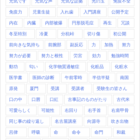
元気です
元気な声
元気な証拠
光の玉
免疫不全
免疫力
児童生徒
入れ歯
入門講座
公開予定
内在
内臓
内部被爆
円形脱毛症
再生
冗談
冬至特別
冷夏
分杭峠
切り傷
初公開
前向きな気持ち
前腕部
副反応
力
加熱
努力
努力が必要
努力と根性
労宮
効力
勉強時間
動功
匂い
化学物質過敏症
化粧品
化粧水
医学書
医師の診断
午前零時
半信半疑
南国
原発
厦門
受講
受講者
受験生の皆さん
口の中
口唇
口紅
古事記のものがたり
古代米
可愛らしく
可能性
右回り
右手首
右肩甲骨
同じ事の繰り返し
名古屋講座
向源寺
吹き出物
呂律
呼吸
命
命令
命門
和裁