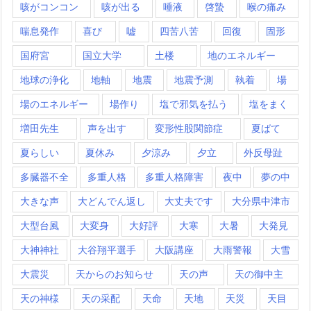
咳がコンコン
咳が出る
唾液
啓蟄
喉の痛み
喘息発作
喜び
嘘
四苦八苦
回復
固形
国府宮
国立大学
土楼
地のエネルギー
地球の浄化
地軸
地震
地震予測
執着
場
場のエネルギー
場作り
塩で邪気を払う
塩をまく
増田先生
声を出す
変形性股関節症
夏ばて
夏らしい
夏休み
夕涼み
夕立
外反母趾
多臓器不全
多重人格
多重人格障害
夜中
夢の中
大きな声
大どんでん返し
大丈夫です
大分県中津市
大型台風
大変身
大好評
大寒
大暑
大発見
大神神社
大谷翔平選手
大阪講座
大雨警報
大雪
大震災
天からのお知らせ
天の声
天の御中主
天の神様
天の采配
天命
天地
天災
天目