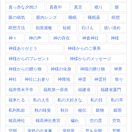
真っ赤な夕焼け
真夜中
真言
眠り
眼
眼の病気
眼内レンズ
睡眠
睡眠薬
瞑想
瞑想方法
知覚過敏
短縮
石けん
祓い清め
神々
神の声
神の存在
神倉神社
神様
神様ありがとう
神様からのご褒美
神様からのプレゼント
神様からのメッセージ
神様からの贈り物
神様の化身
神様の贈り物
神界
神社
神社にお参り
神降地
神霊
神霊符
祭り
福井県永平寺
福島第一原発
福建省
福建省厦門
福来たる
私の人生
私の大好きな
私の目
私の耳
私利私欲
秋の味覚
秋分
秘伝
穀物
穀雨
穂高神社
穂高神社奥宮
穢れ
空の雲
空気
空間
突然の出来事
突然死
窓を全開
窓際