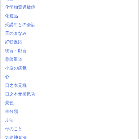
化学物質過敏症
化粧品
受講生との会話
天のまなみ
好転反応
寝言・戯言
尊師重道
小脳の病気
心
日之本元極
日之本元極気功
景色
未分類
歩法
母のこと
気絶神倉法