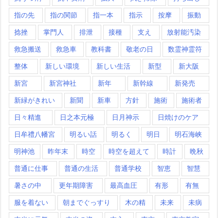
指の先
指の関節
指一本
指示
按摩
振動
捻挫
掌門人
排泄
接種
支え
放射能汚染
救急搬送
救急車
教科書
敬老の日
数霊神霊符
整体
新しい環境
新しい生活
新型
新大阪
新宮
新宮神社
新年
新幹線
新発売
新緑がきれい
新聞
新車
方針
施術
施術者
日々精進
日之本元極
日月神示
日焼けのケア
日牟禮八幡宮
明るい話
明るく
明日
明石海峡
明神池
昨年末
時空
時空を超えて
時計
晩秋
普通に仕事
普通の生活
普通学校
智恵
智慧
暑さの中
更年期障害
最高血圧
有形
有無
服を着ない
朝までぐっすり
木の精
未来
未病