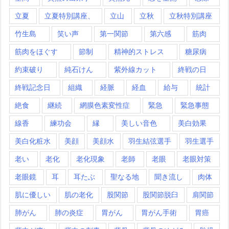
立夏
立夏特別講座、
立山
立秋
立秋特別講座
竹生島
笑い声
第一関節
第六感
筋肉
筋肉をほぐす
節制
精神的ストレス
糖尿病
約束破り
純石けん
紫外線カット
終戦の日
終戦記念日
組織
経脈
経血
給与
統計
絶食
継続
網膜色素変性症
緊急
緊急事態
線香
練功会
縁
美しい音色
美白効果
美白化粧水
美顔
美顔水
羽生結弦選手
羽生選手
老い
老化
老化現象
老師
老眼
老眼対策
老眼鏡
耳
耳たぶ
聖なる地
聞き流し
肉体
肌に優しい
肌の老化
股関節
股関節脱臼
肩関節
肺がん
肺の炎症
胃がん
胃がん手術
胃癌