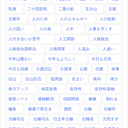
乳液
二十四節気
二重の虹
五台山
京都
京都市
人のため
人のエネルギー
人の役割
人の思い
人の為
人中
人事を尽くす
人付き合いが苦手
人工関節
人格統合
人格統合調和法
人格障害
人混み
人違い
今年は暖かい
今年もよろしく
今日も元気
今日も頭痛
介護日記
介護者
仏教
任脈
休養
位山
位山巨石
低周波
住まい
体内
体力
体力アップ
体質改善
依存性
依存性薬物
便座シート
便秘解消
信頼関係
修練
倒れる
偏食
健康で長生き
偶然
元極
元極功
元極功法
元極功法 日之本元極
元極道
元気すぎ