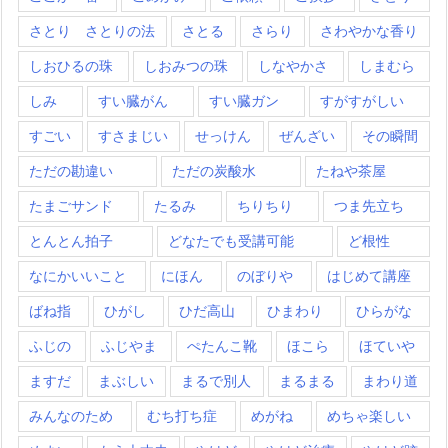
さとり さとりの法
さとる
さらり
さわやかな香り
しおひるの珠
しおみつの珠
しなやかさ
しまむら
しみ
すい臓がん
すい臓ガン
すがすがしい
すごい
すさまじい
せっけん
ぜんざい
その瞬間
ただの勘違い
ただの炭酸水
たねや茶屋
たまごサンド
たるみ
ちりちり
つま先立ち
とんとん拍子
どなたでも受講可能
ど根性
なにかいいこと
にほん
のぼりや
はじめて講座
ばね指
ひがし
ひだ高山
ひまわり
ひらがな
ふじの
ふじやま
ぺたんこ靴
ほこら
ほていや
ますだ
まぶしい
まるで別人
まるまる
まわり道
みんなのため
むち打ち症
めがね
めちゃ楽しい