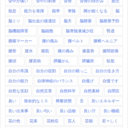
背中が痛い
背中の刺青
背骨
背骨のゆがみ
胎児
胎息
能力を発揮
能率
脊髄
脚が細くなる
脳
脳ミソ
脳出血の後遺症
脳天
脳梗塞
脳梗塞予防
脳機能障害
脳細胞
脳脊髄液減少症
腎虚
腫瘍マーカー
腰の痛み
腰ベルト
腰椎ヘルニア
腰骨
腹水
腹筋
膝の痛み
膝蓋骨
膝関節痛
膝頭
膠原病
膵臓がん
膵臓癌
臥龍
自分の常識
自分の役割
自分の根っこ
自分の生き方
自分の能力
自律神経のバランス
自慢げ
自慢です
自然な笑顔
自然災害
自然科学
自然素材
自閉症
臭い
致命的なミス
興奮状態
舌
良いエネルギー
良い出来事
良い匂い
良い品物
良い汗
良い睡眠
花の色
花束
花粉症
芸人
芸能
若々しく