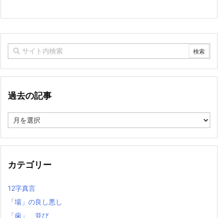
過去の記事
過
去
の
記
事
カテゴリー
12字真言
「場」の良し悪し
「歯」 並び