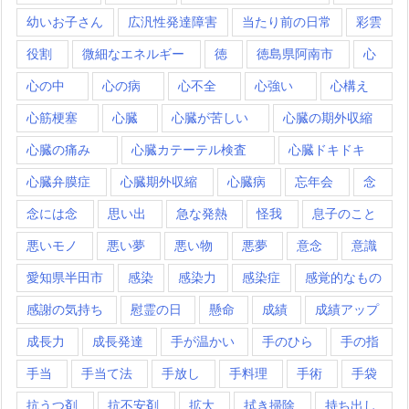
幼いお子さん
広汎性発達障害
当たり前の日常
彩雲
役割
微細なエネルギー
徳
徳島県阿南市
心
心の中
心の病
心不全
心強い
心構え
心筋梗塞
心臓
心臓が苦しい
心臓の期外収縮
心臓の痛み
心臓カテーテル検査
心臓ドキドキ
心臓弁膜症
心臓期外収縮
心臓病
忘年会
念
念には念
思い出
急な発熱
怪我
息子のこと
悪いモノ
悪い夢
悪い物
悪夢
意念
意識
愛知県半田市
感染
感染力
感染症
感覚的なもの
感謝の気持ち
慰霊の日
懸命
成績
成績アップ
成長力
成長発達
手が温かい
手のひら
手の指
手当
手当て法
手放し
手料理
手術
手袋
抗うつ剤
抗不安剤
拡大
拭き掃除
持ち出し