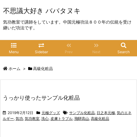
不思議大好き ババタヌキ
気功教室で講師をしています。中国元極功法８００年の伝統を受け
継いだ功法です。
Menu
Sidebar
Prev
Next
Search
ホーム
>
高級化粧品
うっかり使ったサンプル化粧品
2019年2月12日
元極グッズ
サンプル化粧品
,
日之本元極
,
気のエネ
ルギー
,
気功
,
気功教室
,
洗心
,
皮膚トラブル
,
飛騨高山
,
高級化粧品