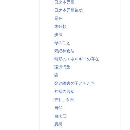
日之本元極
日之本元極気功
景色
未分類
歩法
母のこと
気絶神倉法
無形のエネルギーの存在
環境汚染
癌
発達障害の子どもたち
神様の言葉
神社、仏閣
自然
自閉症
農業