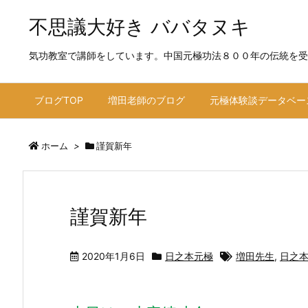
不思議大好き ババタヌキ
気功教室で講師をしています。中国元極功法８００年の伝統を受
ブログTOP
増田老師のブログ
元極体験談データベー
ホーム
>
謹賀新年
謹賀新年
2020年1月6日
日之本元極
増田先生
,
日之