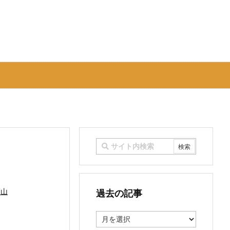
高山
過去の記事
過
去