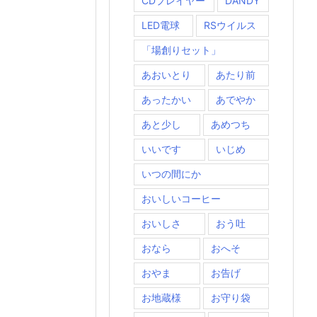
CDプレイヤー
DANDY
LED電球
RSウイルス
「場創りセット」
あおいとり
あたり前
あったかい
あでやか
あと少し
あめつち
いいです
いじめ
いつの間にか
おいしいコーヒー
おいしさ
おう吐
おなら
おへそ
おやま
お告げ
お地蔵様
お守り袋