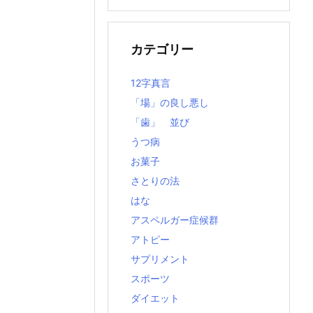
の
記
事
カテゴリー
12字真言
「場」の良し悪し
「歯」 並び
うつ病
お菓子
さとりの法
はな
アスペルガー症候群
アトピー
サプリメント
スポーツ
ダイエット