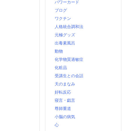
パワーカード
ブログ
ワクチン
人格統合調和法
元極グッズ
出毒素風呂
動物
化学物質過敏症
化粧品
受講生との会話
天のまなみ
好転反応
寝言・戯言
尊師重道
小脳の病気
心