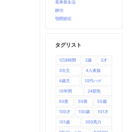
長寿長生法
静功
顎関節症
タグリスト
1日8時間
2歳
3才
3次元
4人家族
4歳児
10円ハゲ
10年間
24節気
50度
50肩
55歳
100才
100歳
101才
101歳
300馬力