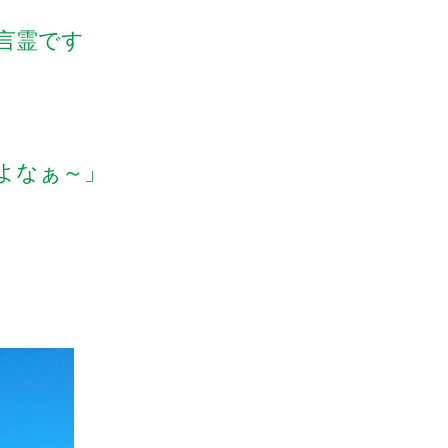
言霊です
よなぁ～」