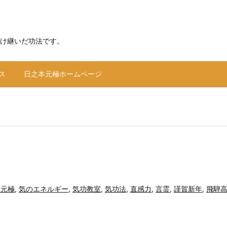
け継いだ功法です。
ス
日之本元極ホームページ
本元極
,
気のエネルギー
,
気功教室
,
気功法
,
直感力
,
言霊
,
謹賀新年
,
飛騨