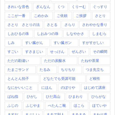
きれいな音色
ぎんなん
くつ
くりーむ
ぐっすり
ここが一番
こめかみ
ご依頼
ご挨拶
さとり
さとり さとりの法
さとる
さらり
さわやかな香り
しおひるの珠
しおみつの珠
しなやかさ
しまむら
しみ
すい臓がん
すい臓ガン
すがすがしい
すごい
すさまじい
せっけん
ぜんざい
その瞬間
ただの勘違い
ただの炭酸水
たねや茶屋
たまごサンド
たるみ
ちりちり
つま先立ち
とんとん拍子
どなたでも受講可能
ど根性
なにかいいこと
にほん
のぼりや
はじめて講座
ばね指
ひがし
ひだ高山
ひまわり
ひらがな
ふじの
ふじやま
ぺたんこ靴
ほこら
ほていや
ますだ
まぶしい
まるで別人
まるまる
まわり道