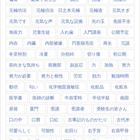
元極功法
元極功法 日之本元極
元極道
元気すぎ
元気です
元気な声
元気な証拠
光の玉
免疫不全
免疫力
児童生徒
入れ歯
入門講座
公開予定
内在
内臓
内部被爆
円形脱毛症
再生
冗談
冬至特別
冷夏
分杭峠
切り傷
初公開
前向きな気持ち
前腕部
副反応
力
加熱
努力
努力が必要
努力と根性
労宮
効力
勉強時間
動功
匂い
化学物質過敏症
化粧品
化粧水
医学書
医師の診断
午前零時
半信半疑
南国
原発
厦門
受講
受講者
受験生の皆さん
口の中
口唇
口紅
古事記のものがたり
古代米
可愛らしく
可能性
右回り
右手首
右肩甲骨