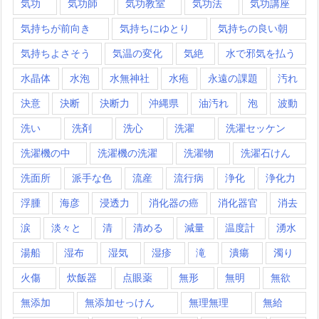
気功
気功師
気功教室
気功法
気功講座
気持ちが前向き
気持ちにゆとり
気持ちの良い朝
気持ちよさそう
気温の変化
気絶
水で邪気を払う
水晶体
水泡
水無神社
水疱
永遠の課題
汚れ
決意
決断
決断力
沖縄県
油汚れ
泡
波動
洗い
洗剤
洗心
洗濯
洗濯セッケン
洗濯機の中
洗濯機の洗濯
洗濯物
洗濯石けん
洗面所
派手な色
流産
流行病
浄化
浄化力
浮腫
海彦
浸透力
消化器の癌
消化器官
消去
涙
淡々と
清
清める
減量
温度計
湧水
湯船
湿布
湿気
湿疹
滝
潰瘍
濁り
火傷
炊飯器
点眼薬
無形
無明
無欲
無添加
無添加せっけん
無理無理
無給