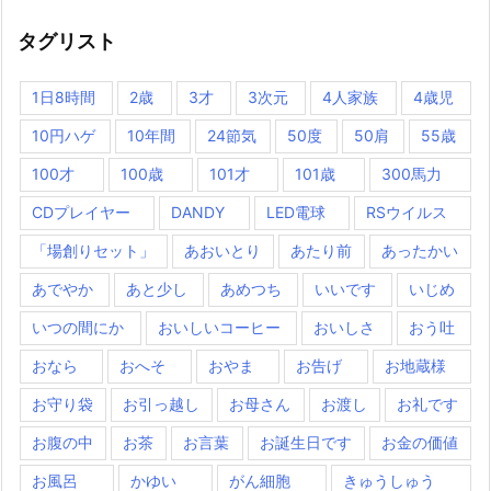
タグリスト
1日8時間
2歳
3才
3次元
4人家族
4歳児
10円ハゲ
10年間
24節気
50度
50肩
55歳
100才
100歳
101才
101歳
300馬力
CDプレイヤー
DANDY
LED電球
RSウイルス
「場創りセット」
あおいとり
あたり前
あったかい
あでやか
あと少し
あめつち
いいです
いじめ
いつの間にか
おいしいコーヒー
おいしさ
おう吐
おなら
おへそ
おやま
お告げ
お地蔵様
お守り袋
お引っ越し
お母さん
お渡し
お礼です
お腹の中
お茶
お言葉
お誕生日です
お金の価値
お風呂
かゆい
がん細胞
きゅうしゅう