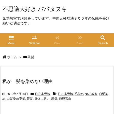
不思議大好き ババタヌキ
気功教室で講師をしています。中国元極功法８００年の伝統を受け
継いだ功法です。
Menu
Sidebar
Prev
Next
Search
ホーム
>
茶髪
私が 髪を染めない理由
2019年6月14日
日之本元極
日之本元極
,
毛染め
,
気功教室
,
白髪染
め
,
白髪染め卒業
,
茶髪
,
身体に悪い
,
邪気
,
飛騨高山