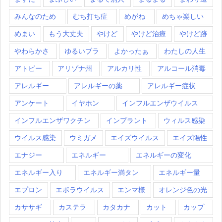
みんなのため
むち打ち症
めがね
めちゃ楽しい
めまい
もう大丈夫
やけど
やけど治療
やけど跡
やわらかさ
ゆるいブラ
よかったぁ
わたしの人生
アトピー
アリゾナ州
アルカリ性
アルコール消毒
アレルギー
アレルギーの薬
アレルギー症状
アンケート
イヤホン
インフルエンザウイルス
インフルエンザワクチン
インプラント
ウィルス感染
ウイルス感染
ウミガメ
エイズウイルス
エイズ陽性
エナジー
エネルギー
エネルギーの変化
エネルギー入り
エネルギー満タン
エネルギー量
エプロン
エボラウイルス
エンマ様
オレンジ色の光
カササギ
カステラ
カタカナ
カット
カップ