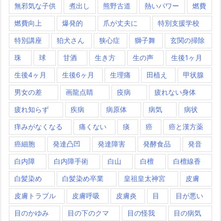
無邪気な子供
煮出し
熊野古道
熱いパワー
燃費
燃費向上
爆発的
爪が丈夫に
特別支援学校
特別講座
狛犬さん
狭心症
獅子舞
玄関の掃除
珠
球
甘酒
生き方
生の声
生後1ヶ月
生後4ヶ月
生後6ヶ月
生理痛
田植え
甲状腺
男女の差
画龍点睛
疫病
疲れない身体
疲れ知らず
疾病
病原体
病気
病状
痒みがなくなる
痛くない
痰
癌
癌と漢方薬
癌細胞
発達凸凹
発達障害
発酵食品
発音
白内障
白内障手術
白山
白檀
白檀線香
白髪染め
白髪染め卒業
皇祖皇太神宮
皮膚
皮膚トラブル
皮膚呼吸
皮膚炎
目
目が悪い
目のかゆみ
目の下のクマ
目の怪我
目の病気