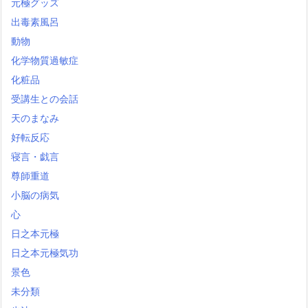
元極グッズ
出毒素風呂
動物
化学物質過敏症
化粧品
受講生との会話
天のまなみ
好転反応
寝言・戯言
尊師重道
小脳の病気
心
日之本元極
日之本元極気功
景色
未分類