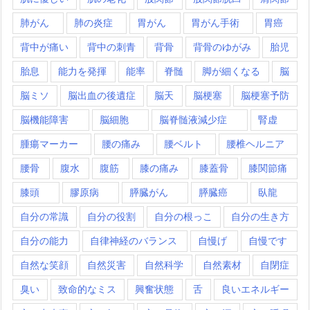
肺がん
肺の炎症
胃がん
胃がん手術
胃癌
背中が痛い
背中の刺青
背骨
背骨のゆがみ
胎児
胎息
能力を発揮
能率
脊髄
脚が細くなる
脳
脳ミソ
脳出血の後遺症
脳天
脳梗塞
脳梗塞予防
脳機能障害
脳細胞
脳脊髄液減少症
腎虚
腫瘍マーカー
腰の痛み
腰ベルト
腰椎ヘルニア
腰骨
腹水
腹筋
膝の痛み
膝蓋骨
膝関節痛
膝頭
膠原病
膵臓がん
膵臓癌
臥龍
自分の常識
自分の役割
自分の根っこ
自分の生き方
自分の能力
自律神経のバランス
自慢げ
自慢です
自然な笑顔
自然災害
自然科学
自然素材
自閉症
臭い
致命的なミス
興奮状態
舌
良いエネルギー