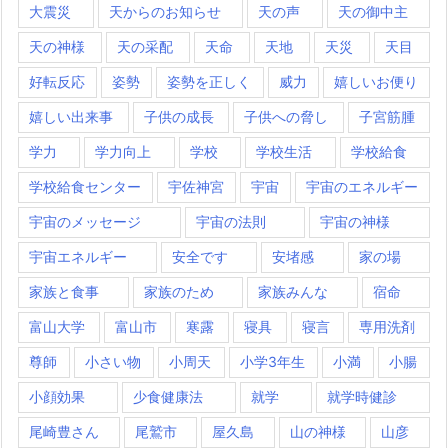
大震災
天からのお知らせ
天の声
天の御中主
天の神様
天の采配
天命
天地
天災
天目
好転反応
姿勢
姿勢を正しく
威力
嬉しいお便り
嬉しい出来事
子供の成長
子供への脅し
子宮筋腫
学力
学力向上
学校
学校生活
学校給食
学校給食センター
宇佐神宮
宇宙
宇宙のエネルギー
宇宙のメッセージ
宇宙の法則
宇宙の神様
宇宙エネルギー
安全です
安堵感
家の場
家族と食事
家族のため
家族みんな
宿命
富山大学
富山市
寒露
寝具
寝言
専用洗剤
尊師
小さい物
小周天
小学3年生
小満
小腸
小顔効果
少食健康法
就学
就学時健診
尾崎豊さん
尾鷲市
屋久島
山の神様
山彦