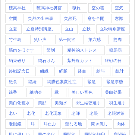
穂高神社
穂高神社奥宮
穢れ
空の雲
空気
空間
突然の出来事
突然死
窓を全開
窓際
立夏
立夏特別講座、
立山
立秋
立秋特別講座
竹生島
笑い声
第一関節
第六感
筋肉
筋肉をほぐす
節制
精神的ストレス
糖尿病
約束破り
純石けん
紫外線カット
終戦の日
終戦記念日
組織
経脈
経血
給与
統計
絶食
継続
網膜色素変性症
緊急
緊急事態
線香
練功会
縁
美しい音色
美白効果
美白化粧水
美顔
美顔水
羽生結弦選手
羽生選手
老い
老化
老化現象
老師
老眼
老眼対策
老眼鏡
耳
耳たぶ
聖なる地
聞き流し
肉体
肌に優しい
肌の老化
股関節
股関節脱臼
肩関節