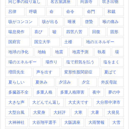
同じ事の繰り返し
名古屋講座
向源寺
吹き出物
呂律
呼吸
命
命令
命門
和裁
咳がコンコン
咳が出る
唾液
啓蟄
喉の痛み
喘息発作
喜び
嘘
四苦八苦
回復
固形
国府宮
国立大学
土楼
地のエネルギー
地球の浄化
地軸
地震
地震予測
執着
場
場のエネルギー
場作り
塩で邪気を払う
塩をまく
増田先生
声を出す
変形性股関節症
夏ばて
夏らしい
夏休み
夕涼み
夕立
外反母趾
多臓器不全
多重人格
多重人格障害
夜中
夢の中
大きな声
大どんでん返し
大丈夫です
大分県中津市
大型台風
大変身
大好評
大寒
大暑
大発見
大神神社
大谷翔平選手
大阪講座
大雨警報
大雪