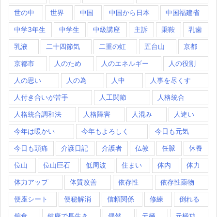
世の中
世界
中国
中国から日本
中国福建省
中学3年生
中学生
中級講座
主訴
乗鞍
乳歯
乳液
二十四節気
二重の虹
五台山
京都
京都市
人のため
人のエネルギー
人の役割
人の思い
人の為
人中
人事を尽くす
人付き合いが苦手
人工関節
人格統合
人格統合調和法
人格障害
人混み
人違い
今年は暖かい
今年もよろしく
今日も元気
今日も頭痛
介護日記
介護者
仏教
任脈
休養
位山
位山巨石
低周波
住まい
体内
体力
体力アップ
体質改善
依存性
依存性薬物
便座シート
便秘解消
信頼関係
修練
倒れる
偏食
健康で長生き
偶然
元極
元極功