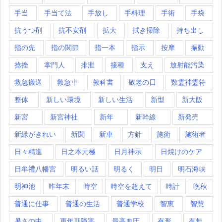
手当
手当て法
手放し
手料理
手術
手袋
抗うつ剤
抗不安剤
拡大
拭き掃除
持ち出し
指の先
指の関節
指一本
指示
按摩
振動
捻挫
掌門人
排泄
接種
支え
放射能汚染
救急搬送
救急車
教科書
敬老の日
数霊神霊符
整体
新しい環境
新しい生活
新型
新大阪
新宮
新宮神社
新年
新幹線
新発売
新緑がきれい
新聞
新車
方針
施術
施術者
日々精進
日之本元極
日月神示
日焼けのケア
日牟禮八幡宮
明るい話
明るく
明日
明石海峡
明神池
昨年末
時空
時空を超えて
時計
晩秋
普通に仕事
普通の生活
普通学校
智恵
智慧
暑さの中
更年期障害
最高血圧
有形
有無