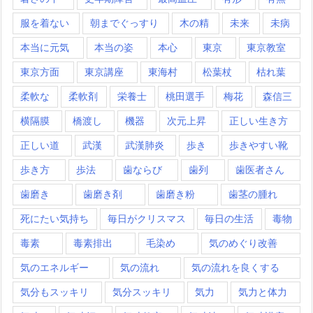
服を着ない
朝までぐっすり
木の精
未来
未病
本当に元気
本当の姿
本心
東京
東京教室
東京方面
東京講座
東海村
松葉杖
枯れ葉
柔軟な
柔軟剤
栄養士
桃田選手
梅花
森信三
横隔膜
橋渡し
機器
次元上昇
正しい生き方
正しい道
武漢
武漢肺炎
歩き
歩きやすい靴
歩き方
歩法
歯ならび
歯列
歯医者さん
歯磨き
歯磨き剤
歯磨き粉
歯茎の腫れ
死にたい気持ち
毎日がクリスマス
毎日の生活
毒物
毒素
毒素排出
毛染め
気のめぐり改善
気のエネルギー
気の流れ
気の流れを良くする
気分もスッキリ
気分スッキリ
気力
気力と体力