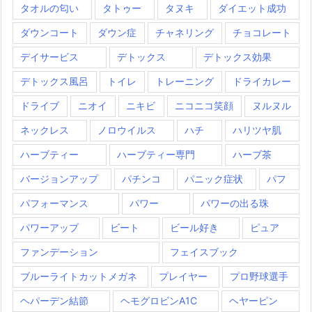
タオルの匂い
タトゥー
タヌキ
ダイエット成功
ダウンコート
ダウン症
チャネリング
チョコレート
デイサービス
デトックス
デトックス効果
デトックス風呂
トイレ
トレーニング
ドライカレー
ドライブ
ニオイ
ニキビ
ニコニコ笑顔
ヌルヌル
ネックレス
ノロウイルス
ハチ
ハリツヤ肌
ハーブティー
ハーブティー専門
ハーブ茶
バージョンアップ
パチンコ
パニック症状
パフ
パフォーマンス
パワー
パワーの出る珠
パワーアップ
ビート
ビール好き
ピュア
ファンデーション
フェイスブック
ブルーライトカットメガネ
プレイヤー
プロ野球選手
ヘパーデン結節
ヘモグロビンA1C
ヘヤーピン