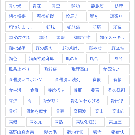
青い光
青森
青空
静功
静脈瘤
靱帯
靱帯損傷
靱帯断裂
鞍馬寺
響き
頑張り
頑張りましょ
頓服
頓服薬
頭痛
頭皮
頭皮の汚れ
頭部
頭髪
顎関節症
顔がスッキリ
顔の湿疹
顔の筋肉
顔の腫れ
顔やせ
顔立ち
顔色
顔面神経麻痺
風の音
風合い
風呂
風呂上がり
飛蚊症
飛騨高山
食器洗い
食器洗いスポンジ
食器洗い洗剤
食欲
食物
食生活
食酢
養徳標準
養肝
養育
香の洗剤
香炉
骨
骨が動く
骨をやわらげる
骨伝導
骨折
骨格を癒す
骨頭
高周波
高山
高山市
高槻
高次元
高熱
高級化粧品
高血圧
高野山真言宗
髪の毛
鬱の症状
鬱病
鬱症状