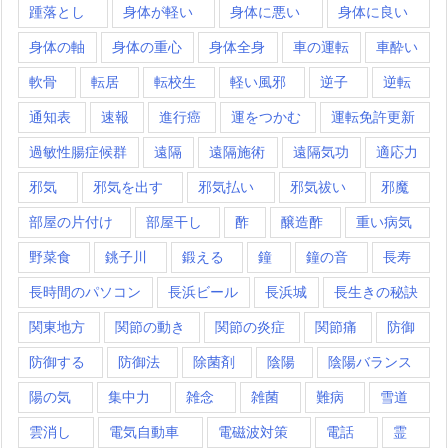
踵落とし
身体が軽い
身体に悪い
身体に良い
身体の軸
身体の重心
身体全身
車の運転
車酔い
軟骨
転居
転校生
軽い風邪
逆子
逆転
通知表
速報
進行癌
運をつかむ
運転免許更新
過敏性腸症候群
遠隔
遠隔施術
遠隔気功
適応力
邪気
邪気を出す
邪気払い
邪気祓い
邪魔
部屋の片付け
部屋干し
酢
醸造酢
重い病気
野菜食
銚子川
鍛える
鐘
鐘の音
長寿
長時間のパソコン
長浜ビール
長浜城
長生きの秘訣
関東地方
関節の動き
関節の炎症
関節痛
防御
防御する
防御法
除菌剤
陰陽
陰陽バランス
陽の気
集中力
雑念
雑菌
難病
雪道
雲消し
電気自動車
電磁波対策
電話
霊