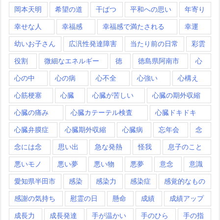
岡本天明
希望の道
干ばつ
平和への思い
年寄り
幸せな人
幸福感
幸福感で満たされる
幸運
幼いお子さん
広汎性発達障害
当たり前の日常
彩雲
役割
微細なエネルギー
徳
徳島県阿南市
心
心の中
心の病
心不全
心強い
心構え
心筋梗塞
心臓
心臓が苦しい
心臓の期外収縮
心臓の痛み
心臓カテーテル検査
心臓ドキドキ
心臓弁膜症
心臓期外収縮
心臓病
忘年会
念
念には念
思い出
急な発熱
怪我
息子のこと
悪いモノ
悪い夢
悪い物
悪夢
意念
意識
愛知県半田市
感染
感染力
感染症
感覚的なもの
感謝の気持ち
慰霊の日
懸命
成績
成績アップ
成長力
成長発達
手が温かい
手のひら
手の指