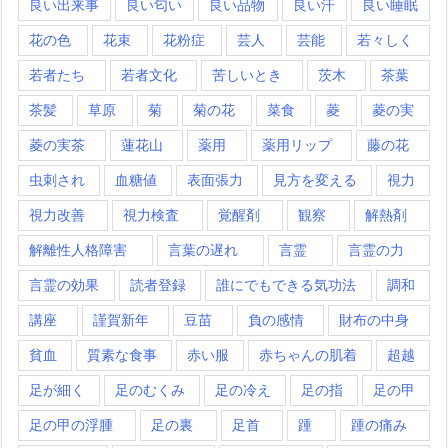
良い出来事
良い匂い
良い品物
良い汗
良い睡眠
花の色
花束
花粉症
芸人
芸能
若々しく
若者たち
若者文化
苦しいとき
茨木
茶葉
茶髪
草原
菊
菊の花
菜食
菱
菱の実
菱の実茶
蓮花山
薬用
薬用リップ
藤の花
虫刺され
血糖値
表面張力
見方を変える
視力
視力改善
視力検査
覚醒剤
観察
解熱剤
解離性人格障害
言葉の遅れ
言霊
言霊の力
言霊の効果
読者登録
誰にでもできる気功法
調和
講座
謹賀新年
豆苗
負の感情
財布の中身
貧血
質素な食事
赤い服
赤ちゃんの肌着
超越
足が細く
足のむくみ
足の冷え
足の指
足の甲
足の甲の浮腫
足の裏
足首
踵
踵の痛み