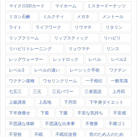
マイクロSDカード
マイホーム
ミスタードーナッツ
ミヨシ石鹸
ミルクティ
メガネ
メントール
ライト
ライフワーク
リウマチ
リタリン
リップクリーム
リップスティック
リハビリ
リハビリトレーニング
リュウマチ
リンス
レッグウォーマー
レッドロック
レベル
レベル2
レベル3
レベルの違い
レーシック手術
ワクチン
ワクチン接種
ワセリンクリーム
一子相伝
一般常識
七五三
三元
三元パワー
三者面談
上丹田
上級講座
上高地
下丹田
下半身ダイエット
下半身痩せ
下着
下腿
不安な気持ち
不安感
不思議な体験
不思議な出来事
不整脈
不燃ゴミ
不登校
不眠
不眠症改善
世のため人のため