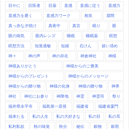
目やに
目医者
目薬
直感
直感に従う
直感力
直感力を磨く
直感力ワーク
相良
眉間
真っ赤な夕焼け
真夜中
真言
眠り
眼
眼の病気
眼内レンズ
睡眠
睡眠薬
瞑想
瞑想方法
知覚過敏
短縮
石けん
祓い清め
神々
神の声
神の存在
神倉神社
神様
神様ありがとう
神様からのご褒美
神様からのプレゼント
神様からのメッセージ
神様からの贈り物
神様の化身
神様の贈り物
神界
神社
神社にお参り
神降地
神霊
神霊符
祭り
福井県永平寺
福島第一原発
福建省
福建省厦門
福来たる
私の人生
私の大好きな
私の目
私の耳
私利私欲
秋の味覚
秋分
秘伝
穀物
穀雨