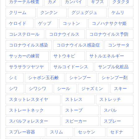
カテーテル検査
カメ
カンパイ
ギブス
クタクタ
クリーム
クンクン
グジュグジュ
ケムリ
ケロイド
ゲップ
コットン
コノハナサクヤ姫
コレステロール
コロナウイルス
コロナウイルス予防
コロナウイルス感染
コロナウイルス感染症
コンサータ
サッカーの練習
サトウキビ
サトルエネルギー
サラサラツヤツヤ
サルコイドーシス
サンプル化粧品
シミ
シャボン玉石鹸
シャンプー
シャンプー剤
シワ
シワシワ
シール
ジャズミン
スキー
スタットレスタイヤ
ストレス
ストレッチ
ストレートネック
ストーブ
スバル
スバルフォレスター
スピーカー
スプレー
スプレー容器
スリム
セッケン
セドナ