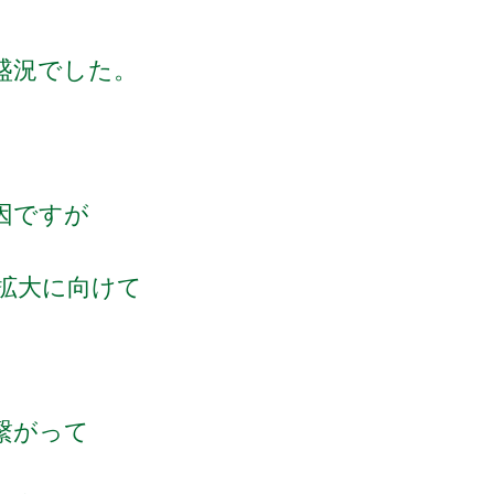
盛況でした。
に
原因ですが
拡大に向けて
繋がって