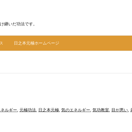
け継いだ功法です。
ス
日之本元極ホームページ
エネルギー
,
元極功法
,
日之本元極
,
気のエネルギー
,
気功教室
,
目が悪い
,