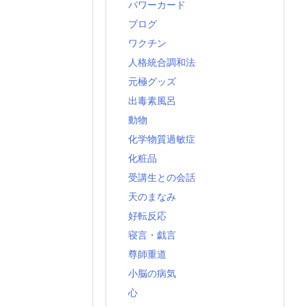
パワーカード
ブログ
ワクチン
人格統合調和法
元極グッズ
出毒素風呂
動物
化学物質過敏症
化粧品
受講生との会話
天のまなみ
好転反応
寝言・戯言
尊師重道
小脳の病気
心