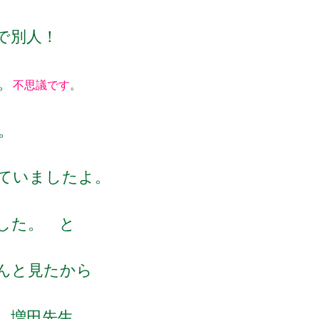
るで別人！
。
不思議です
。
。
ていましたよ。
ました。 と
んと見たから
 増田先生