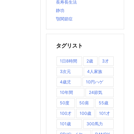
長寿長生法
静功
顎関節症
タグリスト
1日8時間
2歳
3才
3次元
4人家族
4歳児
10円ハゲ
10年間
24節気
50度
50肩
55歳
100才
100歳
101才
101歳
300馬力