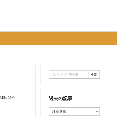
老師
,
顔や
過去の記事
過
去