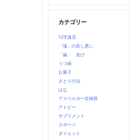
の
記
事
カテゴリー
12字真言
「場」の良し悪し
「歯」 並び
うつ病
お菓子
さとりの法
はな
アスペルガー症候群
アトピー
サプリメント
スポーツ
ダイエット