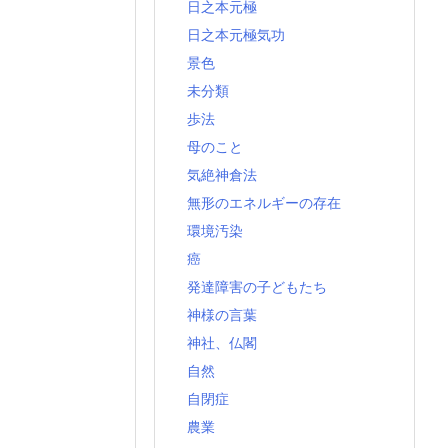
日之本元極
日之本元極気功
景色
未分類
歩法
母のこと
気絶神倉法
無形のエネルギーの存在
環境汚染
癌
発達障害の子どもたち
神様の言葉
神社、仏閣
自然
自閉症
農業