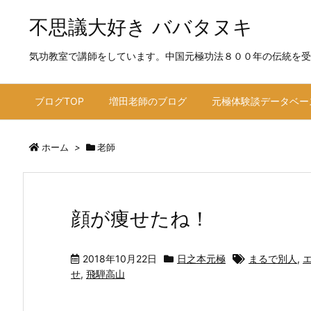
不思議大好き ババタヌキ
気功教室で講師をしています。中国元極功法８００年の伝統を受
ブログTOP
増田老師のブログ
元極体験談データベー
ホーム
>
老師
顔が痩せたね！
2018年10月22日
日之本元極
まるで別人
,
せ
,
飛騨高山