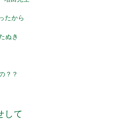
ったから
たぬき
の？？
せして