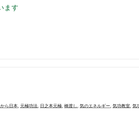
います
国から日本
,
元極功法
,
日之本元極
,
橋渡し
,
気のエネルギー
,
気功教室
,
気