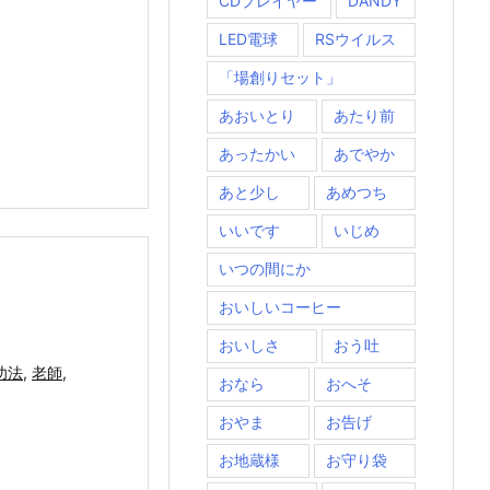
CDプレイヤー
DANDY
LED電球
RSウイルス
「場創りセット」
あおいとり
あたり前
あったかい
あでやか
あと少し
あめつち
いいです
いじめ
いつの間にか
おいしいコーヒー
おいしさ
おう吐
功法
,
老師
,
おなら
おへそ
おやま
お告げ
お地蔵様
お守り袋