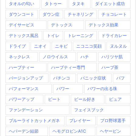
タオルの匂い
タトゥー
タヌキ
ダイエット成功
ダウンコート
ダウン症
チャネリング
チョコレート
デイサービス
デトックス
デトックス効果
デトックス風呂
トイレ
トレーニング
ドライカレー
ドライブ
ニオイ
ニキビ
ニコニコ笑顔
ヌルヌル
ネックレス
ノロウイルス
ハチ
ハリツヤ肌
ハーブティー
ハーブティー専門
ハーブ茶
バージョンアップ
パチンコ
パニック症状
パフ
パフォーマンス
パワー
パワーの出る珠
パワーアップ
ビート
ビール好き
ピュア
ファンデーション
フェイスブック
ブルーライトカットメガネ
プレイヤー
プロ野球選手
ヘパーデン結節
ヘモグロビンA1C
ヘヤーピン