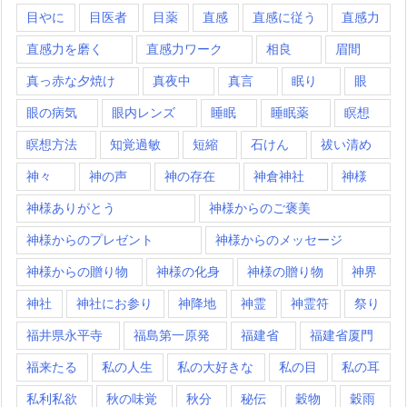
目やに
目医者
目薬
直感
直感に従う
直感力
直感力を磨く
直感力ワーク
相良
眉間
真っ赤な夕焼け
真夜中
真言
眠り
眼
眼の病気
眼内レンズ
睡眠
睡眠薬
瞑想
瞑想方法
知覚過敏
短縮
石けん
祓い清め
神々
神の声
神の存在
神倉神社
神様
神様ありがとう
神様からのご褒美
神様からのプレゼント
神様からのメッセージ
神様からの贈り物
神様の化身
神様の贈り物
神界
神社
神社にお参り
神降地
神霊
神霊符
祭り
福井県永平寺
福島第一原発
福建省
福建省厦門
福来たる
私の人生
私の大好きな
私の目
私の耳
私利私欲
秋の味覚
秋分
秘伝
穀物
穀雨