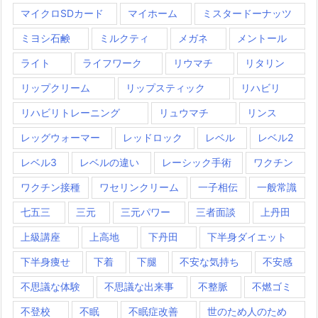
マイクロSDカード
マイホーム
ミスタードーナッツ
ミヨシ石鹸
ミルクティ
メガネ
メントール
ライト
ライフワーク
リウマチ
リタリン
リップクリーム
リップスティック
リハビリ
リハビリトレーニング
リュウマチ
リンス
レッグウォーマー
レッドロック
レベル
レベル2
レベル3
レベルの違い
レーシック手術
ワクチン
ワクチン接種
ワセリンクリーム
一子相伝
一般常識
七五三
三元
三元パワー
三者面談
上丹田
上級講座
上高地
下丹田
下半身ダイエット
下半身痩せ
下着
下腿
不安な気持ち
不安感
不思議な体験
不思議な出来事
不整脈
不燃ゴミ
不登校
不眠
不眠症改善
世のため人のため