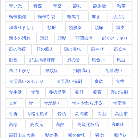
青い光
青森
青空
静功
静脈瘤
靱帯
靱帯損傷
靱帯断裂
鞍馬寺
響き
頑張り
頑張りましょ
頓服
頓服薬
頭痛
頭皮
頭皮の汚れ
頭部
頭髪
顎関節症
顔がスッキリ
顔の湿疹
顔の筋肉
顔の腫れ
顔やせ
顔立ち
顔色
顔面神経麻痺
風の音
風合い
風呂
風呂上がり
飛蚊症
飛騨高山
食器洗い
食器洗いスポンジ
食器洗い洗剤
食欲
食物
食生活
食酢
養徳標準
養肝
養育
香の洗剤
香炉
骨
骨が動く
骨をやわらげる
骨伝導
骨折
骨格を癒す
骨頭
高周波
高山
高山市
高槻
高次元
高熱
高級化粧品
高血圧
高野山真言宗
髪の毛
鬱の症状
鬱病
鬱症状