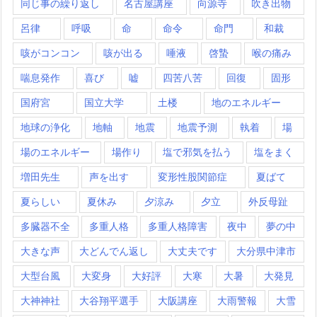
同じ事の繰り返し
名古屋講座
向源寺
吹き出物
呂律
呼吸
命
命令
命門
和裁
咳がコンコン
咳が出る
唾液
啓蟄
喉の痛み
喘息発作
喜び
嘘
四苦八苦
回復
固形
国府宮
国立大学
土楼
地のエネルギー
地球の浄化
地軸
地震
地震予測
執着
場
場のエネルギー
場作り
塩で邪気を払う
塩をまく
増田先生
声を出す
変形性股関節症
夏ばて
夏らしい
夏休み
夕涼み
夕立
外反母趾
多臓器不全
多重人格
多重人格障害
夜中
夢の中
大きな声
大どんでん返し
大丈夫です
大分県中津市
大型台風
大変身
大好評
大寒
大暑
大発見
大神神社
大谷翔平選手
大阪講座
大雨警報
大雪