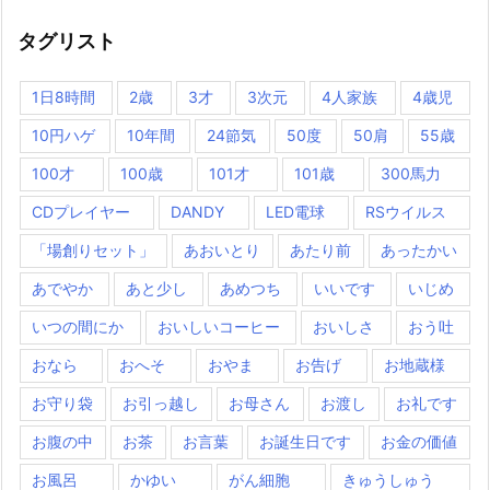
タグリスト
1日8時間
2歳
3才
3次元
4人家族
4歳児
10円ハゲ
10年間
24節気
50度
50肩
55歳
100才
100歳
101才
101歳
300馬力
CDプレイヤー
DANDY
LED電球
RSウイルス
「場創りセット」
あおいとり
あたり前
あったかい
あでやか
あと少し
あめつち
いいです
いじめ
いつの間にか
おいしいコーヒー
おいしさ
おう吐
おなら
おへそ
おやま
お告げ
お地蔵様
お守り袋
お引っ越し
お母さん
お渡し
お礼です
お腹の中
お茶
お言葉
お誕生日です
お金の価値
お風呂
かゆい
がん細胞
きゅうしゅう