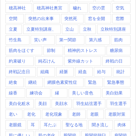
穂高神社
穂高神社奥宮
穢れ
空の雲
空気
空間
突然の出来事
突然死
窓を全開
窓際
立夏
立夏特別講座、
立山
立秋
立秋特別講座
竹生島
笑い声
第一関節
第六感
筋肉
筋肉をほぐす
節制
精神的ストレス
糖尿病
約束破り
純石けん
紫外線カット
終戦の日
終戦記念日
組織
経脈
経血
給与
統計
絶食
継続
網膜色素変性症
緊急
緊急事態
線香
練功会
縁
美しい音色
美白効果
美白化粧水
美顔
美顔水
羽生結弦選手
羽生選手
老い
老化
老化現象
老師
老眼
老眼対策
老眼鏡
耳
耳たぶ
聖なる地
聞き流し
肉体
肌に優しい
肌の老化
股関節
股関節脱臼
肩関節