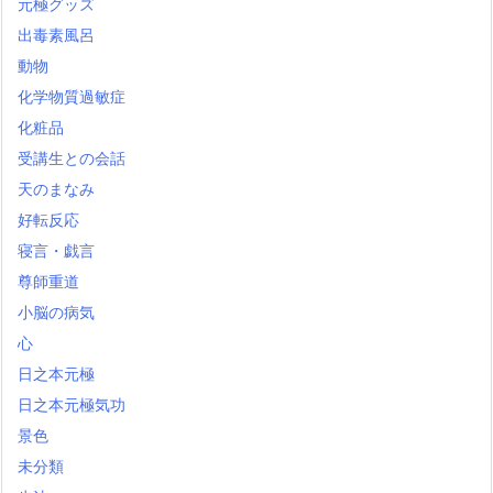
元極グッズ
出毒素風呂
動物
化学物質過敏症
化粧品
受講生との会話
天のまなみ
好転反応
寝言・戯言
尊師重道
小脳の病気
心
日之本元極
日之本元極気功
景色
未分類