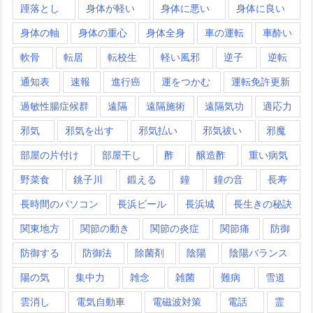
踵落とし
身体が軽い
身体に悪い
身体に良い
身体の軸
身体の重心
身体全身
車の運転
車酔い
軟骨
転居
転校生
軽い風邪
逆子
逆転
通知表
速報
進行癌
運をつかむ
運転免許更新
過敏性腸症候群
遠隔
遠隔施術
遠隔気功
適応力
邪気
邪気を出す
邪気払い
邪気祓い
邪魔
部屋の片付け
部屋干し
酢
醸造酢
重い病気
野菜食
銚子川
鍛える
鐘
鐘の音
長寿
長時間のパソコン
長浜ビール
長浜城
長生きの秘訣
関東地方
関節の動き
関節の炎症
関節痛
防御
防御する
防御法
除菌剤
陰陽
陰陽バランス
陽の気
集中力
雑念
雑菌
難病
雪道
雲消し
電気自動車
電磁波対策
電話
霊