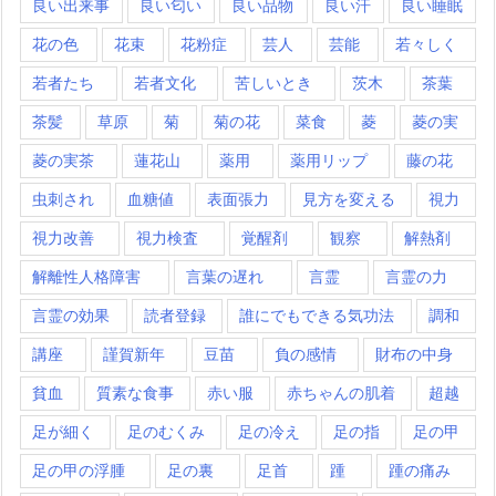
良い出来事
良い匂い
良い品物
良い汗
良い睡眠
花の色
花束
花粉症
芸人
芸能
若々しく
若者たち
若者文化
苦しいとき
茨木
茶葉
茶髪
草原
菊
菊の花
菜食
菱
菱の実
菱の実茶
蓮花山
薬用
薬用リップ
藤の花
虫刺され
血糖値
表面張力
見方を変える
視力
視力改善
視力検査
覚醒剤
観察
解熱剤
解離性人格障害
言葉の遅れ
言霊
言霊の力
言霊の効果
読者登録
誰にでもできる気功法
調和
講座
謹賀新年
豆苗
負の感情
財布の中身
貧血
質素な食事
赤い服
赤ちゃんの肌着
超越
足が細く
足のむくみ
足の冷え
足の指
足の甲
足の甲の浮腫
足の裏
足首
踵
踵の痛み