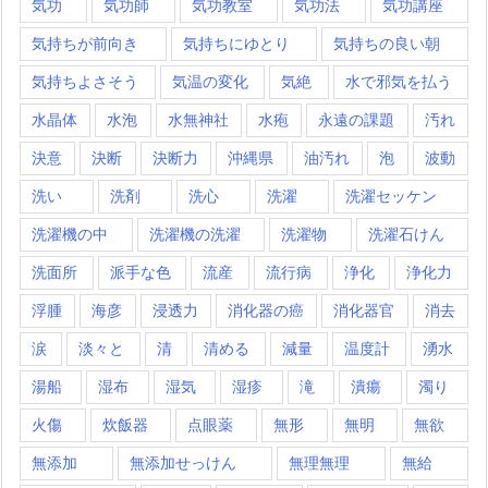
気功
気功師
気功教室
気功法
気功講座
気持ちが前向き
気持ちにゆとり
気持ちの良い朝
気持ちよさそう
気温の変化
気絶
水で邪気を払う
水晶体
水泡
水無神社
水疱
永遠の課題
汚れ
決意
決断
決断力
沖縄県
油汚れ
泡
波動
洗い
洗剤
洗心
洗濯
洗濯セッケン
洗濯機の中
洗濯機の洗濯
洗濯物
洗濯石けん
洗面所
派手な色
流産
流行病
浄化
浄化力
浮腫
海彦
浸透力
消化器の癌
消化器官
消去
涙
淡々と
清
清める
減量
温度計
湧水
湯船
湿布
湿気
湿疹
滝
潰瘍
濁り
火傷
炊飯器
点眼薬
無形
無明
無欲
無添加
無添加せっけん
無理無理
無給