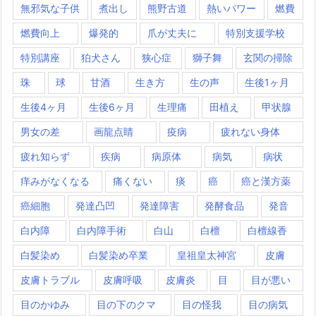
無邪気な子供
煮出し
熊野古道
熱いパワー
燃費
燃費向上
爆発的
爪が丈夫に
特別支援学校
特別講座
狛犬さん
狭心症
獅子舞
玄関の掃除
珠
球
甘酒
生き方
生の声
生後1ヶ月
生後4ヶ月
生後6ヶ月
生理痛
田植え
甲状腺
男女の差
画龍点睛
疫病
疲れない身体
疲れ知らず
疾病
病原体
病気
病状
痒みがなくなる
痛くない
痰
癌
癌と漢方薬
癌細胞
発達凸凹
発達障害
発酵食品
発音
白内障
白内障手術
白山
白檀
白檀線香
白髪染め
白髪染め卒業
皇祖皇太神宮
皮膚
皮膚トラブル
皮膚呼吸
皮膚炎
目
目が悪い
目のかゆみ
目の下のクマ
目の怪我
目の病気