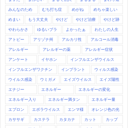
みんなのため
むち打ち症
めがね
めちゃ楽しい
めまい
もう大丈夫
やけど
やけど治療
やけど跡
やわらかさ
ゆるいブラ
よかったぁ
わたしの人生
アトピー
アリゾナ州
アルカリ性
アルコール消毒
アレルギー
アレルギーの薬
アレルギー症状
アンケート
イヤホン
インフルエンザウイルス
インフルエンザワクチン
インプラント
ウィルス感染
ウイルス感染
ウミガメ
エイズウイルス
エイズ陽性
エナジー
エネルギー
エネルギーの変化
エネルギー入り
エネルギー満タン
エネルギー量
エプロン
エボラウイルス
エンマ様
オレンジ色の光
カササギ
カステラ
カタカナ
カット
カップ