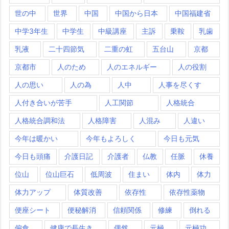
世の中
世界
中国
中国から日本
中国福建省
中学3年生
中学生
中級講座
主訴
乗鞍
乳歯
乳液
二十四節気
二重の虹
五台山
京都
京都市
人のため
人のエネルギー
人の役割
人の思い
人の為
人中
人事を尽くす
人付き合いが苦手
人工関節
人格統合
人格統合調和法
人格障害
人混み
人違い
今年は暖かい
今年もよろしく
今日も元気
今日も頭痛
介護日記
介護者
仏教
任脈
休養
位山
位山巨石
低周波
住まい
体内
体力
体力アップ
体質改善
依存性
依存性薬物
便座シート
便秘解消
信頼関係
修練
倒れる
偏食
健康で長生き
偶然
元極
元極功