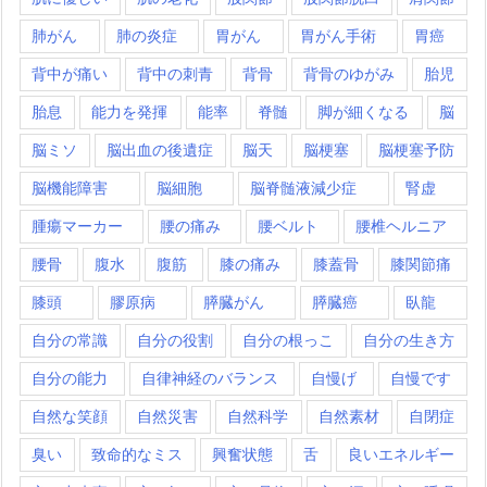
肺がん
肺の炎症
胃がん
胃がん手術
胃癌
背中が痛い
背中の刺青
背骨
背骨のゆがみ
胎児
胎息
能力を発揮
能率
脊髄
脚が細くなる
脳
脳ミソ
脳出血の後遺症
脳天
脳梗塞
脳梗塞予防
脳機能障害
脳細胞
脳脊髄液減少症
腎虚
腫瘍マーカー
腰の痛み
腰ベルト
腰椎ヘルニア
腰骨
腹水
腹筋
膝の痛み
膝蓋骨
膝関節痛
膝頭
膠原病
膵臓がん
膵臓癌
臥龍
自分の常識
自分の役割
自分の根っこ
自分の生き方
自分の能力
自律神経のバランス
自慢げ
自慢です
自然な笑顔
自然災害
自然科学
自然素材
自閉症
臭い
致命的なミス
興奮状態
舌
良いエネルギー