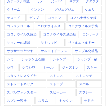
カテーテル検査
カメ
カンパイ
ギブス
クタクタ
クリーム
クンクン
グジュグジュ
ケムリ
ケロイド
ゲップ
コットン
コノハナサクヤ姫
コレステロール
コロナウイルス
コロナウイルス予防
コロナウイルス感染
コロナウイルス感染症
コンサータ
サッカーの練習
サトウキビ
サトルエネルギー
サラサラツヤツヤ
サルコイドーシス
サンプル化粧品
シミ
シャボン玉石鹸
シャンプー
シャンプー剤
シワ
シワシワ
シール
ジャズミン
スキー
スタットレスタイヤ
ストレス
ストレッチ
ストレートネック
ストーブ
スバル
スバルフォレスター
スピーカー
スプレー
スプレー容器
スリム
セッケン
セドナ