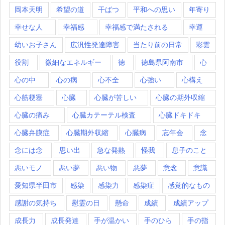
岡本天明
希望の道
干ばつ
平和への思い
年寄り
幸せな人
幸福感
幸福感で満たされる
幸運
幼いお子さん
広汎性発達障害
当たり前の日常
彩雲
役割
微細なエネルギー
徳
徳島県阿南市
心
心の中
心の病
心不全
心強い
心構え
心筋梗塞
心臓
心臓が苦しい
心臓の期外収縮
心臓の痛み
心臓カテーテル検査
心臓ドキドキ
心臓弁膜症
心臓期外収縮
心臓病
忘年会
念
念には念
思い出
急な発熱
怪我
息子のこと
悪いモノ
悪い夢
悪い物
悪夢
意念
意識
愛知県半田市
感染
感染力
感染症
感覚的なもの
感謝の気持ち
慰霊の日
懸命
成績
成績アップ
成長力
成長発達
手が温かい
手のひら
手の指