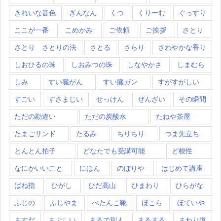
きれいな音色
ぎんなん
くつ
くりーむ
ぐっすり
ここが一番
こめかみ
ご依頼
ご挨拶
さとり
さとり さとりの法
さとる
さらり
さわやかな香り
しおひるの珠
しおみつの珠
しなやかさ
しまむら
しみ
すい臓がん
すい臓ガン
すがすがしい
すごい
すさまじい
せっけん
ぜんざい
その瞬間
ただの勘違い
ただの炭酸水
たねや茶屋
たまごサンド
たるみ
ちりちり
つま先立ち
とんとん拍子
どなたでも受講可能
ど根性
なにかいいこと
にほん
のぼりや
はじめて講座
ばね指
ひがし
ひだ高山
ひまわり
ひらがな
ふじの
ふじやま
ぺたんこ靴
ほこら
ほていや
ますだ
まぶしい
まるで別人
まるまる
まわり道