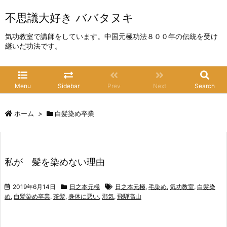
不思議大好き ババタヌキ
気功教室で講師をしています。中国元極功法８００年の伝統を受け
継いだ功法です。
Menu
Sidebar
Prev
Next
Search
ホーム
>
白髪染め卒業
私が 髪を染めない理由
2019年6月14日
日之本元極
日之本元極
,
毛染め
,
気功教室
,
白髪染
め
,
白髪染め卒業
,
茶髪
,
身体に悪い
,
邪気
,
飛騨高山