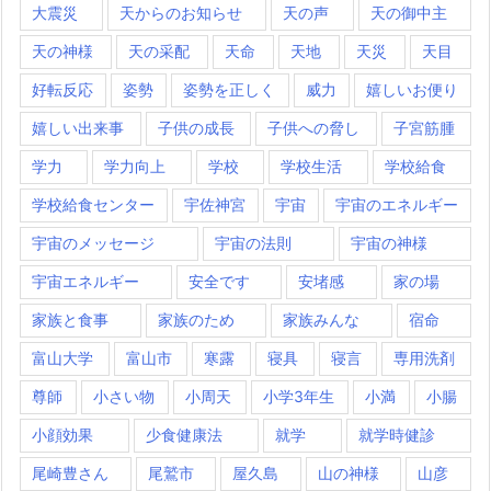
大震災
天からのお知らせ
天の声
天の御中主
天の神様
天の采配
天命
天地
天災
天目
好転反応
姿勢
姿勢を正しく
威力
嬉しいお便り
嬉しい出来事
子供の成長
子供への脅し
子宮筋腫
学力
学力向上
学校
学校生活
学校給食
学校給食センター
宇佐神宮
宇宙
宇宙のエネルギー
宇宙のメッセージ
宇宙の法則
宇宙の神様
宇宙エネルギー
安全です
安堵感
家の場
家族と食事
家族のため
家族みんな
宿命
富山大学
富山市
寒露
寝具
寝言
専用洗剤
尊師
小さい物
小周天
小学3年生
小満
小腸
小顔効果
少食健康法
就学
就学時健診
尾崎豊さん
尾鷲市
屋久島
山の神様
山彦