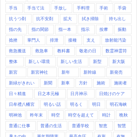
手当
手当て法
手放し
手料理
手術
手袋
抗うつ剤
抗不安剤
拡大
拭き掃除
持ち出し
指の先
指の関節
指一本
指示
按摩
振動
捻挫
掌門人
排泄
接種
支え
放射能汚染
救急搬送
救急車
教科書
敬老の日
数霊神霊符
整体
新しい環境
新しい生活
新型
新大阪
新宮
新宮神社
新年
新幹線
新発売
新緑がきれい
新聞
新車
方針
施術
施術者
日々精進
日之本元極
日月神示
日焼けのケア
日牟禮八幡宮
明るい話
明るく
明日
明石海峡
明神池
昨年末
時空
時空を超えて
時計
晩秋
普通に仕事
普通の生活
普通学校
智恵
智慧
暑さの中
更年期障害
最高血圧
有形
有無