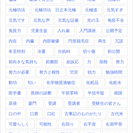
元極功法
元極功法 日之本元極
元極道
元気すぎ
元気です
元気な声
元気な証拠
光の玉
免疫不全
免疫力
児童生徒
入れ歯
入門講座
公開予定
内在
内臓
内部被爆
円形脱毛症
再生
冗談
冬至特別
冷夏
分杭峠
切り傷
初公開
前向きな気持ち
前腕部
副反応
力
加熱
努力
努力が必要
努力と根性
労宮
効力
勉強時間
動功
匂い
化学物質過敏症
化粧品
化粧水
医学書
医師の診断
午前零時
半信半疑
南国
原発
厦門
受講
受講者
受験生の皆さん
口の中
口唇
口紅
古事記のものがたり
古代米
可愛らしく
可能性
右回り
右手首
右肩甲骨