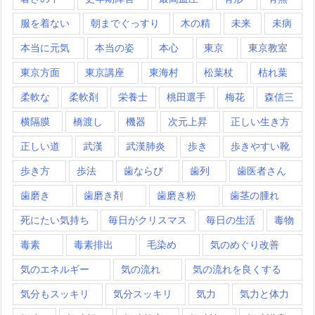
服を着ない
朝までぐっすり
木の精
未来
未病
本当に元気
本当の姿
本心
東京
東京教室
東京方面
東京講座
東海村
松葉杖
枯れ葉
柔軟な
柔軟剤
栄養士
桃田選手
梅花
森信三
横隔膜
橋渡し
機器
次元上昇
正しい生き方
正しい道
武漢
武漢肺炎
歩き
歩きやすい靴
歩き方
歩法
歯ならび
歯列
歯医者さん
歯磨き
歯磨き剤
歯磨き粉
歯茎の腫れ
死にたい気持ち
毎日がクリスマス
毎日の生活
毒物
毒素
毒素排出
毛染め
気のめぐり改善
気のエネルギー
気の流れ
気の流れを良くする
気分もスッキリ
気分スッキリ
気力
気力と体力