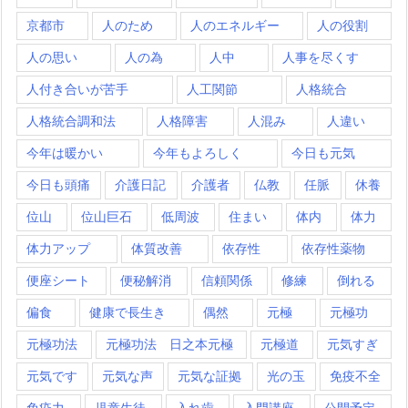
京都市
人のため
人のエネルギー
人の役割
人の思い
人の為
人中
人事を尽くす
人付き合いが苦手
人工関節
人格統合
人格統合調和法
人格障害
人混み
人違い
今年は暖かい
今年もよろしく
今日も元気
今日も頭痛
介護日記
介護者
仏教
任脈
休養
位山
位山巨石
低周波
住まい
体内
体力
体力アップ
体質改善
依存性
依存性薬物
便座シート
便秘解消
信頼関係
修練
倒れる
偏食
健康で長生き
偶然
元極
元極功
元極功法
元極功法 日之本元極
元極道
元気すぎ
元気です
元気な声
元気な証拠
光の玉
免疫不全
免疫力
児童生徒
入れ歯
入門講座
公開予定