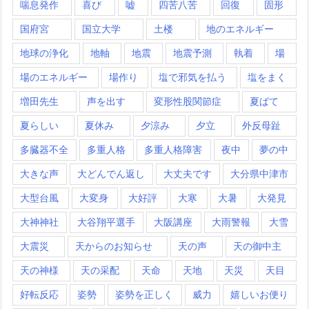
喘息発作
喜び
嘘
四苦八苦
回復
固形
国府宮
国立大学
土楼
地のエネルギー
地球の浄化
地軸
地震
地震予測
執着
場
場のエネルギー
場作り
塩で邪気を払う
塩をまく
増田先生
声を出す
変形性股関節症
夏ばて
夏らしい
夏休み
夕涼み
夕立
外反母趾
多臓器不全
多重人格
多重人格障害
夜中
夢の中
大きな声
大どんでん返し
大丈夫です
大分県中津市
大型台風
大変身
大好評
大寒
大暑
大発見
大神神社
大谷翔平選手
大阪講座
大雨警報
大雪
大震災
天からのお知らせ
天の声
天の御中主
天の神様
天の采配
天命
天地
天災
天目
好転反応
姿勢
姿勢を正しく
威力
嬉しいお便り