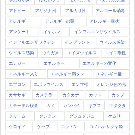
アトピー
アリゾナ州
アルカリ性
アルコール消毒
アレルギー
アレルギーの薬
アレルギー症状
アンケート
イヤホン
インフルエンザウイルス
インフルエンザワクチン
インプラント
ウィルス感染
ウイルス感染
ウミガメ
エイズウイルス
エイズ陽性
エナジー
エネルギー
エネルギーの変化
エネルギー入り
エネルギー満タン
エネルギー量
エプロン
エボラウイルス
エンマ様
オレンジ色の光
カササギ
カステラ
カタカナ
カット
カップ
カテーテル検査
カメ
カンパイ
ギブス
クタクタ
クリーム
クンクン
グジュグジュ
ケムリ
ケロイド
ゲップ
コットン
コノハナサクヤ姫