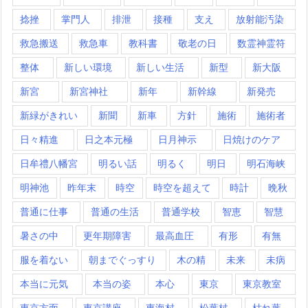
捻挫
掌門人
排泄
接種
支え
放射能汚染
救急搬送
救急車
教科書
敬老の日
数霊神霊符
整体
新しい環境
新しい生活
新型
新大阪
新宮
新宮神社
新年
新幹線
新発売
新緑がきれい
新聞
新車
方針
施術
施術者
日々精進
日之本元極
日月神示
日焼けのケア
日牟禮八幡宮
明るい話
明るく
明日
明石海峡
明神池
昨年末
時空
時空を超えて
時計
晩秋
普通に仕事
普通の生活
普通学校
智恵
智慧
暑さの中
更年期障害
最高血圧
有形
有無
服を着ない
朝までぐっすり
木の精
未来
未病
本当に元気
本当の姿
本心
東京
東京教室
東京方面
東京講座
東海村
松葉杖
枯れ葉