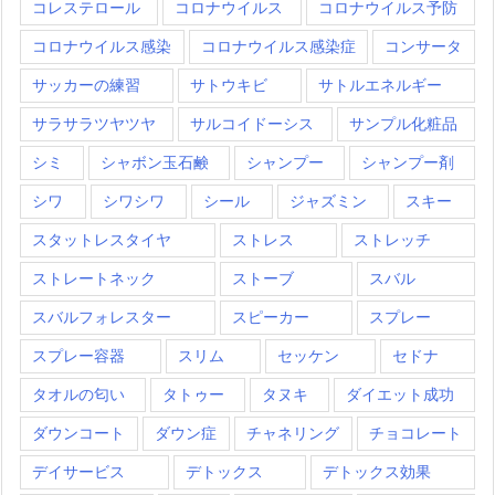
コレステロール
コロナウイルス
コロナウイルス予防
コロナウイルス感染
コロナウイルス感染症
コンサータ
サッカーの練習
サトウキビ
サトルエネルギー
サラサラツヤツヤ
サルコイドーシス
サンプル化粧品
シミ
シャボン玉石鹸
シャンプー
シャンプー剤
シワ
シワシワ
シール
ジャズミン
スキー
スタットレスタイヤ
ストレス
ストレッチ
ストレートネック
ストーブ
スバル
スバルフォレスター
スピーカー
スプレー
スプレー容器
スリム
セッケン
セドナ
タオルの匂い
タトゥー
タヌキ
ダイエット成功
ダウンコート
ダウン症
チャネリング
チョコレート
デイサービス
デトックス
デトックス効果