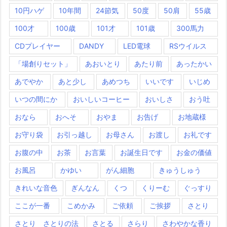
10円ハゲ
10年間
24節気
50度
50肩
55歳
100才
100歳
101才
101歳
300馬力
CDプレイヤー
DANDY
LED電球
RSウイルス
「場創りセット」
あおいとり
あたり前
あったかい
あでやか
あと少し
あめつち
いいです
いじめ
いつの間にか
おいしいコーヒー
おいしさ
おう吐
おなら
おへそ
おやま
お告げ
お地蔵様
お守り袋
お引っ越し
お母さん
お渡し
お礼です
お腹の中
お茶
お言葉
お誕生日です
お金の価値
お風呂
かゆい
がん細胞
きゅうしゅう
きれいな音色
ぎんなん
くつ
くりーむ
ぐっすり
ここが一番
こめかみ
ご依頼
ご挨拶
さとり
さとり さとりの法
さとる
さらり
さわやかな香り