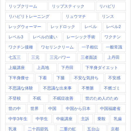
リップクリーム
リップスティック
リハビリ
リハビリトレーニング
リュウマチ
リンス
レッグウォーマー
レッドロック
レベル
レベル2
レベル3
レベルの違い
レーシック手術
ワクチン
ワクチン接種
ワセリンクリーム
一子相伝
一般常識
七五三
三元
三元パワー
三者面談
上丹田
上級講座
上高地
下丹田
下半身ダイエット
下半身痩せ
下着
下腿
不安な気持ち
不安感
不思議な体験
不思議な出来事
不整脈
不燃ゴミ
不登校
不眠
不眠症改善
世のため人のため
世の中
世界
中国
中国から日本
中国福建省
中学3年生
中学生
中級講座
主訴
乗鞍
乳歯
乳液
二十四節気
二重の虹
五台山
京都