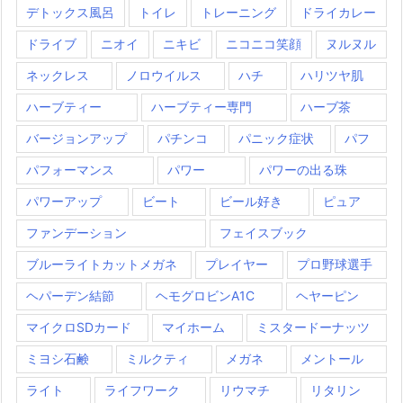
デトックス風呂
トイレ
トレーニング
ドライカレー
ドライブ
ニオイ
ニキビ
ニコニコ笑顔
ヌルヌル
ネックレス
ノロウイルス
ハチ
ハリツヤ肌
ハーブティー
ハーブティー専門
ハーブ茶
バージョンアップ
パチンコ
パニック症状
パフ
パフォーマンス
パワー
パワーの出る珠
パワーアップ
ビート
ビール好き
ピュア
ファンデーション
フェイスブック
ブルーライトカットメガネ
プレイヤー
プロ野球選手
ヘパーデン結節
ヘモグロビンA1C
ヘヤーピン
マイクロSDカード
マイホーム
ミスタードーナッツ
ミヨシ石鹸
ミルクティ
メガネ
メントール
ライト
ライフワーク
リウマチ
リタリン