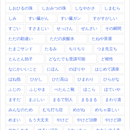
しおひるの珠
しおみつの珠
しなやかさ
しまむら
しみ
すい臓がん
すい臓ガン
すがすがしい
すごい
すさまじい
せっけん
ぜんざい
その瞬間
ただの勘違い
ただの炭酸水
たねや茶屋
たまごサンド
たるみ
ちりちり
つま先立ち
とんとん拍子
どなたでも受講可能
ど根性
なにかいいこと
にほん
のぼりや
はじめて講座
ばね指
ひがし
ひだ高山
ひまわり
ひらがな
ふじの
ふじやま
ぺたんこ靴
ほこら
ほていや
ますだ
まぶしい
まるで別人
まるまる
まわり道
みんなのため
むち打ち症
めがね
めちゃ楽しい
めまい
もう大丈夫
やけど
やけど治療
やけど跡
やわらかさ
ゆるいブラ
よかったぁ
わたしの人生