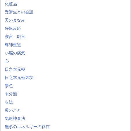
化粧品
受講生との会話
天のまなみ
好転反応
寝言・戯言
尊師重道
小脳の病気
心
日之本元極
日之本元極気功
景色
未分類
歩法
母のこと
気絶神倉法
無形のエネルギーの存在