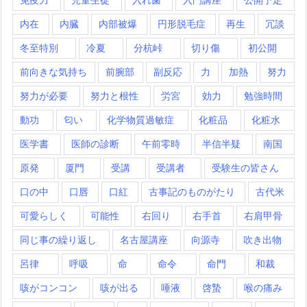
内在
内臓
内部被爆
円形脱毛症
再生
冗談
冬至特別
冷夏
分杭峠
切り傷
初公開
前向きな気持ち
前腕部
副反応
力
加熱
努力
努力が必要
努力と根性
労宮
効力
勉強時間
動功
匂い
化学物質過敏症
化粧品
化粧水
医学書
医師の診断
午前零時
半信半疑
南国
原発
厦門
受講
受講者
受験生の皆さん
口の中
口唇
口紅
古事記のものがたり
古代米
可愛らしく
可能性
右回り
右手首
右肩甲骨
同じ事の繰り返し
名古屋講座
向源寺
吹き出物
呂律
呼吸
命
命令
命門
和裁
咳がコンコン
咳が出る
唾液
啓蟄
喉の痛み