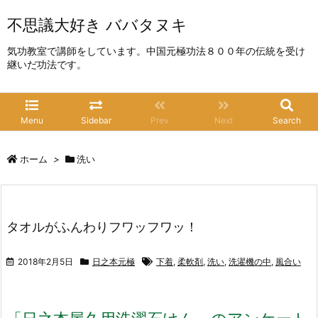
不思議大好き ババタヌキ
気功教室で講師をしています。中国元極功法８００年の伝統を受け
継いだ功法です。
Menu
Sidebar
Prev
Next
Search
ホーム
>
洗い
タオルがふんわりフワッフワッ！
2018年2月5日
日之本元極
下着
,
柔軟剤
,
洗い
,
洗濯機の中
,
風合い