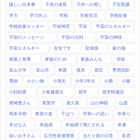
嬉しい出来事
子供の成長
子供への脅し
子宮筋腫
学力
学力向上
学校
学校生活
学校給食
学校給食センター
宇佐神宮
宇宙
宇宙のエネルギー
宇宙のメッセージ
宇宙の法則
宇宙の神様
宇宙エネルギー
安全です
安堵感
家の場
家族と食事
家族のため
家族みんな
宿命
富山大学
富山市
寒露
寝具
寝言
専用洗剤
尊師
小さい物
小周天
小学3年生
小満
小腸
小顔効果
少食健康法
就学
就学時健診
尾崎豊さん
尾鷲市
屋久島
山の神様
山彦
岡本天明
希望の道
干ばつ
平和への思い
年寄り
幸せな人
幸福感
幸福感で満たされる
幸運
幼いお子さん
広汎性発達障害
当たり前の日常
彩雲