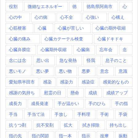
役割
微細なエネルギー
徳
徳島県阿南市
心
心の中
心の病
心不全
心強い
心構え
心筋梗塞
心臓
心臓が苦しい
心臓の期外収縮
心臓の痛み
心臓カテーテル検査
心臓ドキドキ
心臓弁膜症
心臓期外収縮
心臓病
忘年会
念
念には念
思い出
急な発熱
怪我
息子のこと
悪いモノ
悪い夢
悪い物
悪夢
意念
意識
愛知県半田市
感染
感染力
感染症
感覚的なもの
感謝の気持ち
慰霊の日
懸命
成績
成績アップ
成長力
成長発達
手が温かい
手のひら
手の指
手当
手当て法
手放し
手料理
手術
手袋
抗うつ剤
抗不安剤
拡大
拭き掃除
持ち出し
指の先
指の関節
指一本
指示
按摩
振動