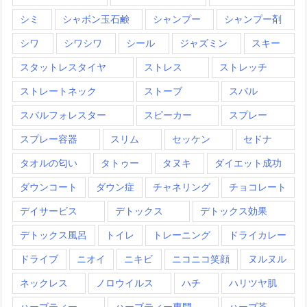
シミ
シャボン玉石鹸
シャンプー
シャンプー剤
シワ
シワシワ
シール
ジャズミン
スキー
スタットレスタイヤ
ストレス
ストレッチ
ストレートネック
ストーブ
スバル
スバルフォレスター
スピーカー
スプレー
スプレー容器
スリム
セッケン
セドナ
タオルの匂い
タトゥー
タヌキ
ダイエット成功
ダウンコート
ダウン症
チャネリング
チョコレート
デイサービス
デトックス
デトックス効果
デトックス風呂
トイレ
トレーニング
ドライカレー
ドライブ
ニオイ
ニキビ
ニコニコ笑顔
ヌルヌル
ネックレス
ノロウイルス
ハチ
ハリツヤ肌
ハーブティー
ハーブティー専門
ハーブ茶