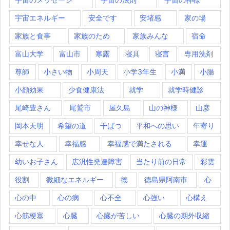
宇宙エネルギー
安全です
安堵感
家の場
家族と食事
家族のため
家族みんな
宿命
富山大学
富山市
寒露
寝具
寝言
専用洗剤
尊師
小さい物
小周天
小学3年生
小満
小腸
小顔効果
少食健康法
就学
就学時健診
尾崎豊さん
尾鷲市
屋久島
山の神様
山彦
岡本天明
希望の道
干ばつ
平和への思い
年寄り
幸せな人
幸福感
幸福感で満たされる
幸運
幼いお子さん
広汎性発達障害
当たり前の日常
彩雲
役割
微細なエネルギー
徳
徳島県阿南市
心
心の中
心の病
心不全
心強い
心構え
心筋梗塞
心臓
心臓が苦しい
心臓の期外収縮