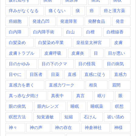
痒みがなくなる
痛くない
痰
癌
癌と漢方薬
癌細胞
発達凸凹
発達障害
発酵食品
発音
白内障
白内障手術
白山
白檀
白檀線香
白髪染め
白髪染め卒業
皇祖皇太神宮
皮膚
皮膚トラブル
皮膚呼吸
皮膚炎
目
目が悪い
目のかゆみ
目の下のクマ
目の怪我
目の病気
目やに
目医者
目薬
直感
直感に従う
直感力
直感力を磨く
直感力ワーク
相良
眉間
真っ赤な夕焼け
真夜中
真言
眠り
眼
眼の病気
眼内レンズ
睡眠
睡眠薬
瞑想
瞑想方法
知覚過敏
短縮
石けん
祓い清め
神々
神の声
神の存在
神倉神社
神様