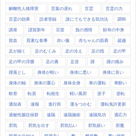
解離性人格障害
言葉の遅れ
言霊
言霊の力
言霊の効果
読者登録
誰にでもできる気功法
調和
講座
謹賀新年
豆苗
負の感情
財布の中身
貧血
質素な食事
赤い服
赤ちゃんの肌着
超越
足が細く
足のむくみ
足の冷え
足の指
足の甲
足の甲の浮腫
足の裏
足首
踵
踵の痛み
踵落とし
身体が軽い
身体に悪い
身体に良い
身体の軸
身体の重心
身体全身
車の運転
車酔い
軟骨
転居
転校生
軽い風邪
逆子
逆転
通知表
速報
進行癌
運をつかむ
運転免許更新
過敏性腸症候群
遠隔
遠隔施術
遠隔気功
適応力
邪気
邪気を出す
邪気払い
邪気祓い
邪魔
部屋の片付け
部屋干し
酢
醸造酢
重い病気