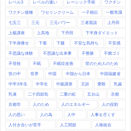
レベル3
レベルの違い
レーシック手術
ワクチン
ワクチン接種
ワセリンクリーム
一子相伝
一般常識
七五三
三元
三元パワー
三者面談
上丹田
上級講座
上高地
下丹田
下半身ダイエット
下半身痩せ
下着
下腿
不安な気持ち
不安感
不思議な体験
不思議な出来事
不整脈
不燃ゴミ
不登校
不眠
不眠症改善
世のため人のため
世の中
世界
中国
中国から日本
中国福建省
中学3年生
中学生
中級講座
主訴
乗鞍
乳歯
乳液
二十四節気
二重の虹
五台山
京都
京都市
人のため
人のエネルギー
人の役割
人の思い
人の為
人中
人事を尽くす
人付き合いが苦手
人工関節
人格統合