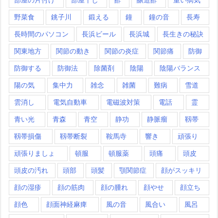
野菜食
銚子川
鍛える
鐘
鐘の音
長寿
長時間のパソコン
長浜ビール
長浜城
長生きの秘訣
関東地方
関節の動き
関節の炎症
関節痛
防御
防御する
防御法
除菌剤
陰陽
陰陽バランス
陽の気
集中力
雑念
雑菌
難病
雪道
雲消し
電気自動車
電磁波対策
電話
霊
青い光
青森
青空
静功
静脈瘤
靱帯
靱帯損傷
靱帯断裂
鞍馬寺
響き
頑張り
頑張りましょ
頓服
頓服薬
頭痛
頭皮
頭皮の汚れ
頭部
頭髪
顎関節症
顔がスッキリ
顔の湿疹
顔の筋肉
顔の腫れ
顔やせ
顔立ち
顔色
顔面神経麻痺
風の音
風合い
風呂