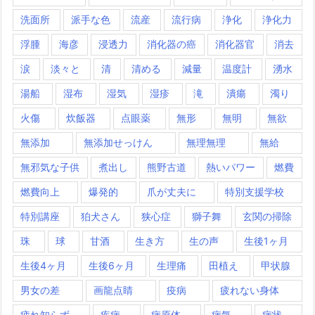
洗面所
派手な色
流産
流行病
浄化
浄化力
浮腫
海彦
浸透力
消化器の癌
消化器官
消去
涙
淡々と
清
清める
減量
温度計
湧水
湯船
湿布
湿気
湿疹
滝
潰瘍
濁り
火傷
炊飯器
点眼薬
無形
無明
無欲
無添加
無添加せっけん
無理無理
無給
無邪気な子供
煮出し
熊野古道
熱いパワー
燃費
燃費向上
爆発的
爪が丈夫に
特別支援学校
特別講座
狛犬さん
狭心症
獅子舞
玄関の掃除
珠
球
甘酒
生き方
生の声
生後1ヶ月
生後4ヶ月
生後6ヶ月
生理痛
田植え
甲状腺
男女の差
画龍点睛
疫病
疲れない身体
疲れ知らず
疾病
病原体
病気
病状