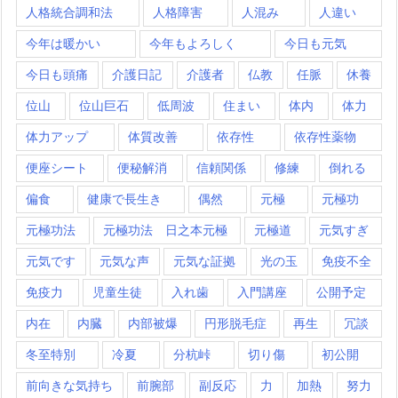
人格統合調和法
人格障害
人混み
人違い
今年は暖かい
今年もよろしく
今日も元気
今日も頭痛
介護日記
介護者
仏教
任脈
休養
位山
位山巨石
低周波
住まい
体内
体力
体力アップ
体質改善
依存性
依存性薬物
便座シート
便秘解消
信頼関係
修練
倒れる
偏食
健康で長生き
偶然
元極
元極功
元極功法
元極功法 日之本元極
元極道
元気すぎ
元気です
元気な声
元気な証拠
光の玉
免疫不全
免疫力
児童生徒
入れ歯
入門講座
公開予定
内在
内臓
内部被爆
円形脱毛症
再生
冗談
冬至特別
冷夏
分杭峠
切り傷
初公開
前向きな気持ち
前腕部
副反応
力
加熱
努力