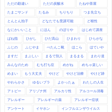
ただの勘違い
ただの炭酸水
たねや茶屋
たまごサンド
たるみ
ちりちり
つま先立ち
とんとん拍子
どなたでも受講可能
ど根性
なにかいいこと
にほん
のぼりや
はじめて講座
ばね指
ひがし
ひだ高山
ひまわり
ひらがな
ふじの
ふじやま
ぺたんこ靴
ほこら
ほていや
ますだ
まぶしい
まるで別人
まるまる
まわり道
みんなのため
むち打ち症
めがね
めちゃ楽しい
めまい
もう大丈夫
やけど
やけど治療
やけど跡
やわらかさ
ゆるいブラ
よかったぁ
わたしの人生
アトピー
アリゾナ州
アルカリ性
アルコール消毒
アレルギー
アレルギーの薬
アレルギー症状
アンケート
イヤホン
インフルエンザウイルス