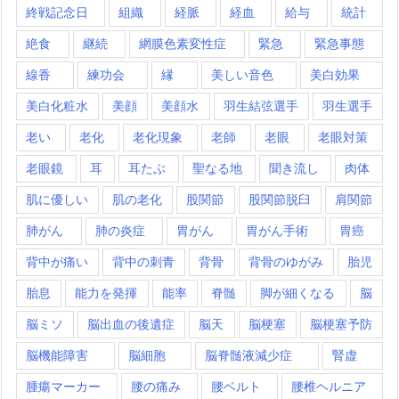
終戦記念日
組織
経脈
経血
給与
統計
絶食
継続
網膜色素変性症
緊急
緊急事態
線香
練功会
縁
美しい音色
美白効果
美白化粧水
美顔
美顔水
羽生結弦選手
羽生選手
老い
老化
老化現象
老師
老眼
老眼対策
老眼鏡
耳
耳たぶ
聖なる地
聞き流し
肉体
肌に優しい
肌の老化
股関節
股関節脱臼
肩関節
肺がん
肺の炎症
胃がん
胃がん手術
胃癌
背中が痛い
背中の刺青
背骨
背骨のゆがみ
胎児
胎息
能力を発揮
能率
脊髄
脚が細くなる
脳
脳ミソ
脳出血の後遺症
脳天
脳梗塞
脳梗塞予防
脳機能障害
脳細胞
脳脊髄液減少症
腎虚
腫瘍マーカー
腰の痛み
腰ベルト
腰椎ヘルニア