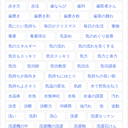
歩き方
歩法
歯ならび
歯列
歯医者さん
歯磨き
歯磨き剤
歯磨き粉
歯茎の腫れ
死にたい気持ち
毎日がクリスマス
毎日の生活
毒物
毒素
毒素排出
毛染め
気のめぐり改善
気のエネルギー
気の流れ
気の流れを良くする
気分もスッキリ
気分スッキリ
気力
気力と体力
気功
気功師
気功教室
気功法
気功講座
気持ちが前向き
気持ちにゆとり
気持ちの良い朝
気持ちよさそう
気温の変化
気絶
水で邪気を払う
水晶体
水泡
水無神社
水疱
永遠の課題
汚れ
決意
決断
決断力
沖縄県
油汚れ
泡
波動
洗い
洗剤
洗心
洗濯
洗濯セッケン
洗濯機の中
洗濯機の洗濯
洗濯物
洗濯石けん