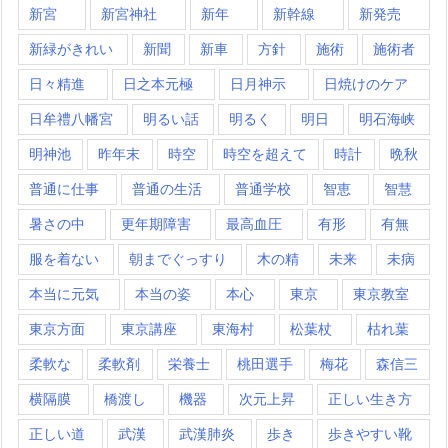
新宮
新宮神社
新年
新幹線
新発売
新緑がきれい
新聞
新車
方針
施術
施術者
日々精進
日之本元極
日月神示
日焼けのケア
日牟禮八幡宮
明るい話
明るく
明日
明石海峡
明神池
昨年末
時空
時空を超えて
時計
晩秋
普通に仕事
普通の生活
普通学校
智恵
智慧
暑さの中
更年期障害
最高血圧
有形
有無
服を着ない
朝までぐっすり
木の精
未来
未病
本当に元気
本当の姿
本心
東京
東京教室
東京方面
東京講座
東海村
松葉杖
枯れ葉
柔軟な
柔軟剤
栄養士
桃田選手
梅花
森信三
横隔膜
橋渡し
機器
次元上昇
正しい生き方
正しい道
武漢
武漢肺炎
歩き
歩きやすい靴