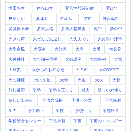
増田先生
声を出す
変形性股関節症
夏ばて
夏らしい
夏休み
夕涼み
夕立
外反母趾
多臓器不全
多重人格
多重人格障害
夜中
夢の中
大きな声
大どんでん返し
大丈夫です
大分県中津市
大型台風
大変身
大好評
大寒
大暑
大発見
大神神社
大谷翔平選手
大阪講座
大雨警報
大雪
大震災
天からのお知らせ
天の声
天の御中主
天の神様
天の采配
天命
天地
天災
天目
好転反応
姿勢
姿勢を正しく
威力
嬉しいお便り
嬉しい出来事
子供の成長
子供への脅し
子宮筋腫
学力
学力向上
学校
学校生活
学校給食
学校給食センター
宇佐神宮
宇宙
宇宙のエネルギー
宇宙のメッセージ
宇宙の法則
宇宙の神様