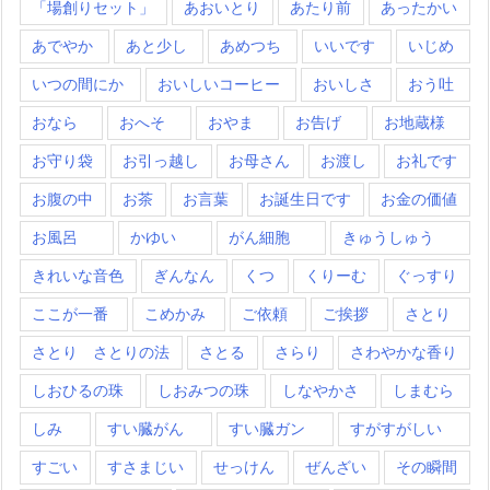
「場創りセット」
あおいとり
あたり前
あったかい
あでやか
あと少し
あめつち
いいです
いじめ
いつの間にか
おいしいコーヒー
おいしさ
おう吐
おなら
おへそ
おやま
お告げ
お地蔵様
お守り袋
お引っ越し
お母さん
お渡し
お礼です
お腹の中
お茶
お言葉
お誕生日です
お金の価値
お風呂
かゆい
がん細胞
きゅうしゅう
きれいな音色
ぎんなん
くつ
くりーむ
ぐっすり
ここが一番
こめかみ
ご依頼
ご挨拶
さとり
さとり さとりの法
さとる
さらり
さわやかな香り
しおひるの珠
しおみつの珠
しなやかさ
しまむら
しみ
すい臓がん
すい臓ガン
すがすがしい
すごい
すさまじい
せっけん
ぜんざい
その瞬間