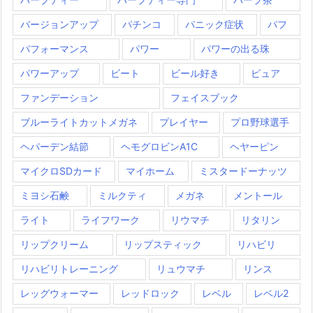
バージョンアップ
パチンコ
パニック症状
パフ
パフォーマンス
パワー
パワーの出る珠
パワーアップ
ビート
ビール好き
ピュア
ファンデーション
フェイスブック
ブルーライトカットメガネ
プレイヤー
プロ野球選手
ヘパーデン結節
ヘモグロビンA1C
ヘヤーピン
マイクロSDカード
マイホーム
ミスタードーナッツ
ミヨシ石鹸
ミルクティ
メガネ
メントール
ライト
ライフワーク
リウマチ
リタリン
リップクリーム
リップスティック
リハビリ
リハビリトレーニング
リュウマチ
リンス
レッグウォーマー
レッドロック
レベル
レベル2