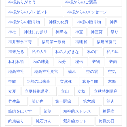
神様ありがとう
神様からのご褒美
神様からのプレゼント
神様からのメッセージ
神様からの贈り物
神様の化身
神様の贈り物
神界
神社
神社にお参り
神降地
神霊
神霊符
祭り
福井県永平寺
福島第一原発
福建省
福建省厦門
福来たる
私の人生
私の大好きな
私の目
私の耳
私利私欲
秋の味覚
秋分
秘伝
穀物
穀雨
穂高神社
穂高神社奥宮
穢れ
空の雲
空気
空間
突然の出来事
突然死
窓を全開
窓際
立夏
立夏特別講座、
立山
立秋
立秋特別講座
竹生島
笑い声
第一関節
第六感
筋肉
筋肉をほぐす
節制
精神的ストレス
糖尿病
約束破り
純石けん
紫外線カット
終戦の日