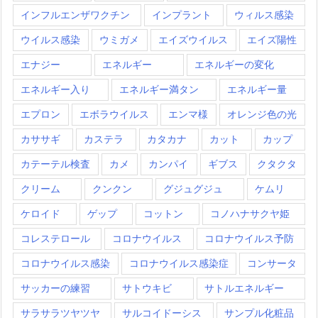
インフルエンザワクチン
インプラント
ウィルス感染
ウイルス感染
ウミガメ
エイズウイルス
エイズ陽性
エナジー
エネルギー
エネルギーの変化
エネルギー入り
エネルギー満タン
エネルギー量
エプロン
エボラウイルス
エンマ様
オレンジ色の光
カササギ
カステラ
カタカナ
カット
カップ
カテーテル検査
カメ
カンパイ
ギブス
クタクタ
クリーム
クンクン
グジュグジュ
ケムリ
ケロイド
ゲップ
コットン
コノハナサクヤ姫
コレステロール
コロナウイルス
コロナウイルス予防
コロナウイルス感染
コロナウイルス感染症
コンサータ
サッカーの練習
サトウキビ
サトルエネルギー
サラサラツヤツヤ
サルコイドーシス
サンプル化粧品