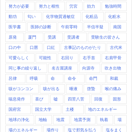
努力が必要
努力と根性
労宮
効力
勉強時間
動功
匂い
化学物質過敏症
化粧品
化粧水
医学書
医師の診断
午前零時
半信半疑
南国
原発
厦門
受講
受講者
受験生の皆さん
口の中
口唇
口紅
古事記のものがたり
古代米
可愛らしく
可能性
右回り
右手首
右肩甲骨
同じ事の繰り返し
名古屋講座
向源寺
吹き出物
呂律
呼吸
命
命令
命門
和裁
咳がコンコン
咳が出る
唾液
啓蟄
喉の痛み
喘息発作
喜び
嘘
四苦八苦
回復
固形
国府宮
国立大学
土楼
地のエネルギー
地球の浄化
地軸
地震
地震予測
執着
場
場のエネルギー
場作り
塩で邪気を払う
塩をまく