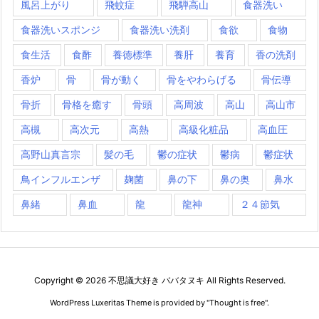
風呂上がり
飛蚊症
飛騨高山
食器洗い
食器洗いスポンジ
食器洗い洗剤
食欲
食物
食生活
食酢
養徳標準
養肝
養育
香の洗剤
香炉
骨
骨が動く
骨をやわらげる
骨伝導
骨折
骨格を癒す
骨頭
高周波
高山
高山市
高槻
高次元
高熱
高級化粧品
高血圧
高野山真言宗
髪の毛
鬱の症状
鬱病
鬱症状
鳥インフルエンザ
麹菌
鼻の下
鼻の奥
鼻水
鼻緒
鼻血
龍
龍神
２４節気
Copyright ©
2026
不思議大好き ババタヌキ
All Rights Reserved.
WordPress Luxeritas Theme is provided by "
Thought is free
".