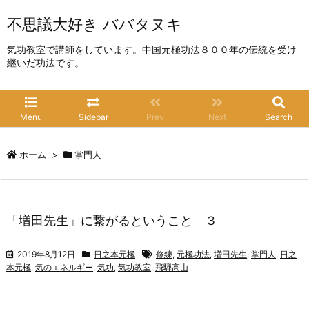
不思議大好き ババタヌキ
気功教室で講師をしています。中国元極功法８００年の伝統を受け
継いだ功法です。
Menu
Sidebar
Prev
Next
Search
ホーム
>
掌門人
「増田先生」に繋がるということ ３
2019年8月12日
日之本元極
修練
,
元極功法
,
増田先生
,
掌門人
,
日之
本元極
,
気のエネルギー
,
気功
,
気功教室
,
飛騨高山