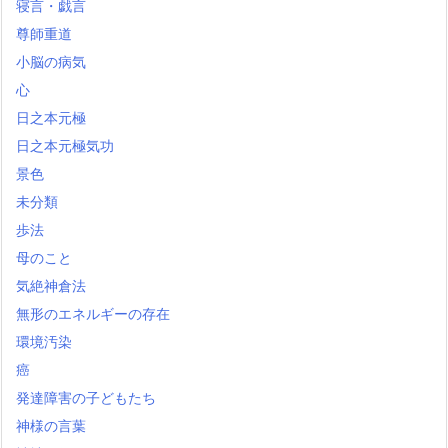
寝言・戯言
尊師重道
小脳の病気
心
日之本元極
日之本元極気功
景色
未分類
歩法
母のこと
気絶神倉法
無形のエネルギーの存在
環境汚染
癌
発達障害の子どもたち
神様の言葉