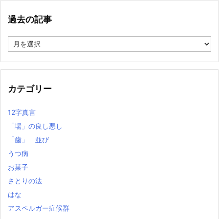
過去の記事
過
去
の
記
事
カテゴリー
12字真言
「場」の良し悪し
「歯」 並び
うつ病
お菓子
さとりの法
はな
アスペルガー症候群