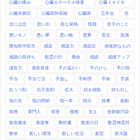
心臓の痛み
心臓カテーテル検査
心臓ドキドキ
心臓弁膜症
心臓期外収縮
心臓病
忘年会
念
念には念
思い出
急な発熱
怪我
息子のこと
悪いモノ
悪い夢
悪い物
悪夢
意念
意識
愛知県半田市
感染
感染力
感染症
感覚的なもの
感謝の気持ち
慰霊の日
懸命
成績
成績アップ
成長力
成長発達
手が温かい
手のひら
手の指
手当
手当て法
手放し
手料理
手術
手袋
抗うつ剤
抗不安剤
拡大
拭き掃除
持ち出し
指の先
指の関節
指一本
指示
按摩
振動
捻挫
掌門人
排泄
接種
支え
放射能汚染
救急搬送
救急車
教科書
敬老の日
数霊神霊符
整体
新しい環境
新しい生活
新型
新大阪