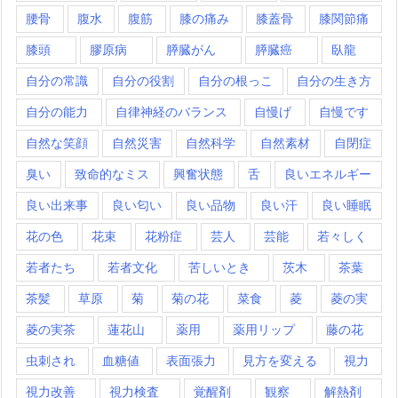
腰骨
腹水
腹筋
膝の痛み
膝蓋骨
膝関節痛
膝頭
膠原病
膵臓がん
膵臓癌
臥龍
自分の常識
自分の役割
自分の根っこ
自分の生き方
自分の能力
自律神経のバランス
自慢げ
自慢です
自然な笑顔
自然災害
自然科学
自然素材
自閉症
臭い
致命的なミス
興奮状態
舌
良いエネルギー
良い出来事
良い匂い
良い品物
良い汗
良い睡眠
花の色
花束
花粉症
芸人
芸能
若々しく
若者たち
若者文化
苦しいとき
茨木
茶葉
茶髪
草原
菊
菊の花
菜食
菱
菱の実
菱の実茶
蓮花山
薬用
薬用リップ
藤の花
虫刺され
血糖値
表面張力
見方を変える
視力
視力改善
視力検査
覚醒剤
観察
解熱剤