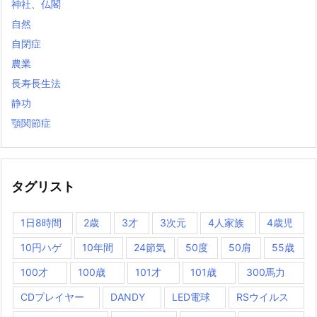
神社、仏閣
自然
自閉症
農業
長寿長生法
静功
顎関節症
タグリスト
1日8時間
2歳
3才
3次元
4人家族
4歳児
10円ハゲ
10年間
24節気
50度
50肩
55歳
100才
100歳
101才
101歳
300馬力
CDプレイヤー
DANDY
LED電球
RSウイルス