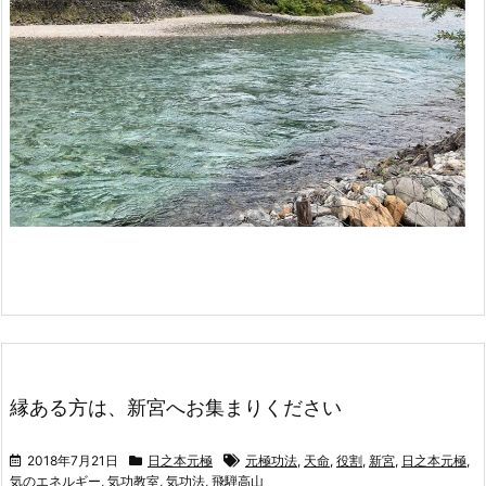
縁ある方は、新宮へお集まりください
2018年7月21日
日之本元極
元極功法
,
天命
,
役割
,
新宮
,
日之本元極
,
気のエネルギー
,
気功教室
,
気功法
,
飛騨高山