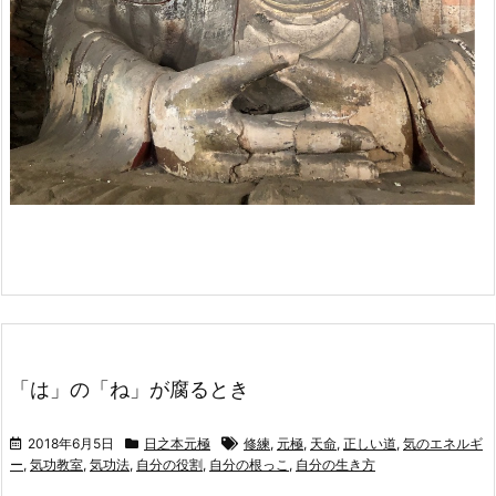
「は」の「ね」が腐るとき
2018年6月5日
日之本元極
修練
,
元極
,
天命
,
正しい道
,
気のエネルギ
ー
,
気功教室
,
気功法
,
自分の役割
,
自分の根っこ
,
自分の生き方