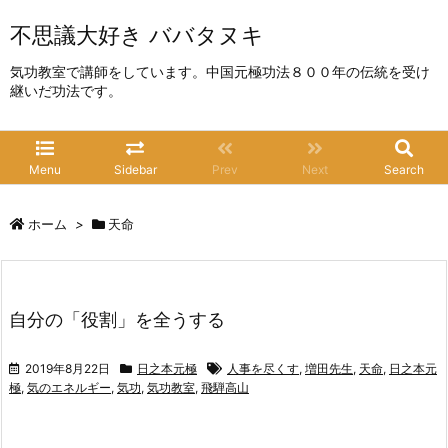
不思議大好き ババタヌキ
気功教室で講師をしています。中国元極功法８００年の伝統を受け
継いだ功法です。
Menu
Sidebar
Prev
Next
Search
ホーム
>
天命
自分の「役割」を全うする
2019年8月22日
日之本元極
人事を尽くす
,
増田先生
,
天命
,
日之本元
極
,
気のエネルギー
,
気功
,
気功教室
,
飛騨高山