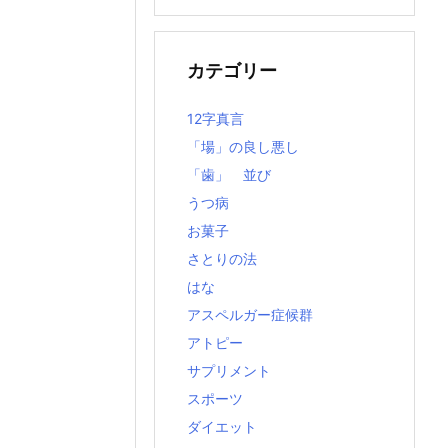
の
記
事
カテゴリー
12字真言
「場」の良し悪し
「歯」 並び
うつ病
お菓子
さとりの法
はな
アスペルガー症候群
アトピー
サプリメント
スポーツ
ダイエット