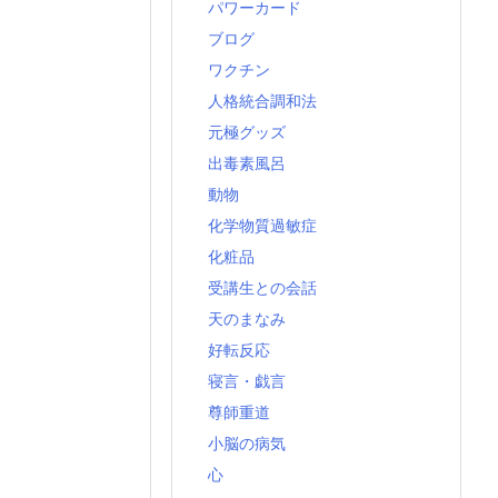
パワーカード
ブログ
ワクチン
人格統合調和法
元極グッズ
出毒素風呂
動物
化学物質過敏症
化粧品
受講生との会話
天のまなみ
好転反応
寝言・戯言
尊師重道
小脳の病気
心