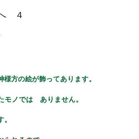
へ ４
々
神様方の絵が飾ってあります。
たモノでは ありません。
す。