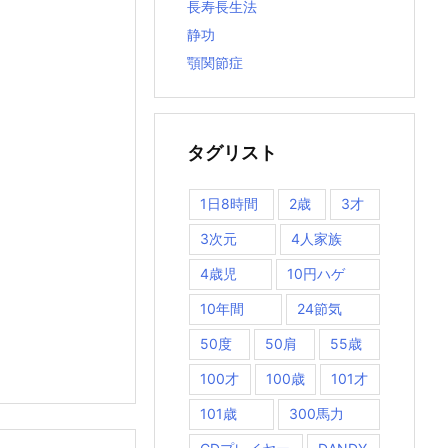
長寿長生法
静功
顎関節症
タグリスト
1日8時間
2歳
3才
3次元
4人家族
4歳児
10円ハゲ
10年間
24節気
50度
50肩
55歳
100才
100歳
101才
101歳
300馬力