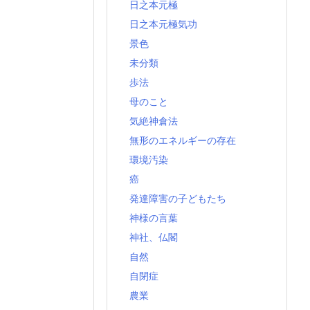
日之本元極
日之本元極気功
景色
未分類
歩法
母のこと
気絶神倉法
無形のエネルギーの存在
環境汚染
癌
発達障害の子どもたち
神様の言葉
神社、仏閣
自然
自閉症
農業