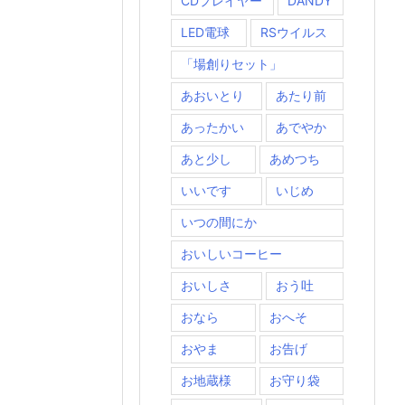
CDプレイヤー
DANDY
LED電球
RSウイルス
「場創りセット」
あおいとり
あたり前
あったかい
あでやか
あと少し
あめつち
いいです
いじめ
いつの間にか
おいしいコーヒー
おいしさ
おう吐
おなら
おへそ
おやま
お告げ
お地蔵様
お守り袋