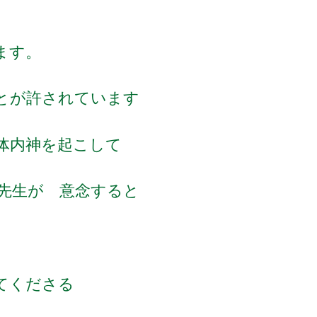
ます。
とが許されています
体内神を起こして
先生が 意念すると
てくださる