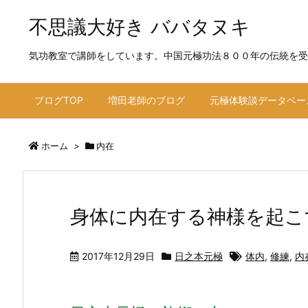
不思議大好き ババタヌキ
気功教室で講師をしています。中国元極功法８００年の伝統を受
ブログTOP
増田老師のブログ
元極体験談データベー
ホーム
>
内在
身体に内在する神様を起こ
2017年12月29日
日之本元極
体内
,
修練
,
内