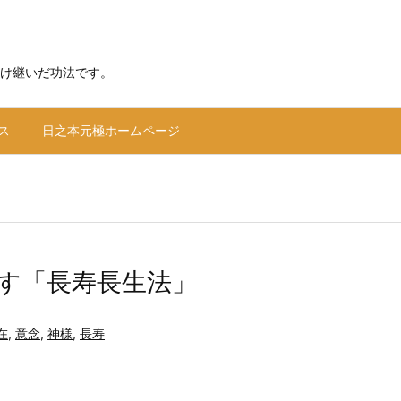
け継いだ功法です。
ス
日之本元極ホームページ
す「長寿長生法」
在
,
意念
,
神様
,
長寿