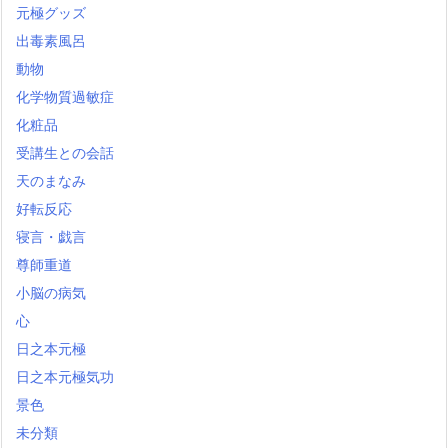
元極グッズ
出毒素風呂
動物
化学物質過敏症
化粧品
受講生との会話
天のまなみ
好転反応
寝言・戯言
尊師重道
小脳の病気
心
日之本元極
日之本元極気功
景色
未分類