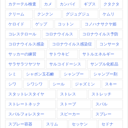
カテーテル検査
カメ
カンパイ
ギブス
クタクタ
クリーム
クンクン
グジュグジュ
ケムリ
ケロイド
ゲップ
コットン
コノハナサクヤ姫
コレステロール
コロナウイルス
コロナウイルス予防
コロナウイルス感染
コロナウイルス感染症
コンサータ
サッカーの練習
サトウキビ
サトルエネルギー
サラサラツヤツヤ
サルコイドーシス
サンプル化粧品
シミ
シャボン玉石鹸
シャンプー
シャンプー剤
シワ
シワシワ
シール
ジャズミン
スキー
スタットレスタイヤ
ストレス
ストレッチ
ストレートネック
ストーブ
スバル
スバルフォレスター
スピーカー
スプレー
スプレー容器
スリム
セッケン
セドナ