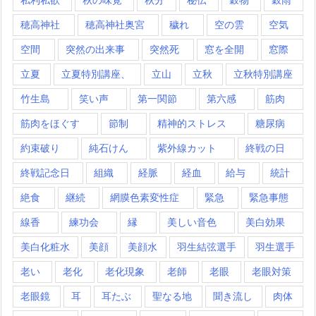
穂高神社
穂高神社奥宮
穢れ
空の雲
空気
空間
突然の出来事
突然死
窓を全開
窓際
立夏
立夏特別講座、
立山
立秋
立秋特別講座
竹生島
笑い声
第一関節
第六感
筋肉
筋肉をほぐす
節制
精神的ストレス
糖尿病
約束破り
純石けん
紫外線カット
終戦の日
終戦記念日
組織
経脈
経血
給与
統計
絶食
継続
網膜色素変性症
緊急
緊急事態
線香
練功会
縁
美しい音色
美白効果
美白化粧水
美顔
美顔水
羽生結弦選手
羽生選手
老い
老化
老化現象
老師
老眼
老眼対策
老眼鏡
耳
耳たぶ
聖なる地
聞き流し
肉体