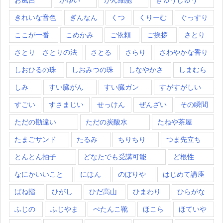
きれいな音色
ぎんなん
くつ
くりーむ
ぐっすり
ここが一番
こめかみ
ご依頼
ご挨拶
さとり
さとり さとりの法
さとる
さらり
さわやかな香り
しおひるの珠
しおみつの珠
しなやかさ
しまむら
しみ
すい臓がん
すい臓ガン
すがすがしい
すごい
すさまじい
せっけん
ぜんざい
その瞬間
ただの勘違い
ただの炭酸水
たねや茶屋
たまごサンド
たるみ
ちりちり
つま先立ち
とんとん拍子
どなたでも受講可能
ど根性
なにかいいこと
にほん
のぼりや
はじめて講座
ばね指
ひがし
ひだ高山
ひまわり
ひらがな
ふじの
ふじやま
ぺたんこ靴
ほこら
ほていや