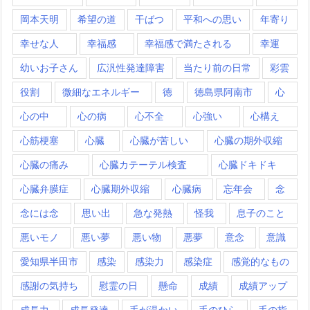
岡本天明
希望の道
干ばつ
平和への思い
年寄り
幸せな人
幸福感
幸福感で満たされる
幸運
幼いお子さん
広汎性発達障害
当たり前の日常
彩雲
役割
微細なエネルギー
徳
徳島県阿南市
心
心の中
心の病
心不全
心強い
心構え
心筋梗塞
心臓
心臓が苦しい
心臓の期外収縮
心臓の痛み
心臓カテーテル検査
心臓ドキドキ
心臓弁膜症
心臓期外収縮
心臓病
忘年会
念
念には念
思い出
急な発熱
怪我
息子のこと
悪いモノ
悪い夢
悪い物
悪夢
意念
意識
愛知県半田市
感染
感染力
感染症
感覚的なもの
感謝の気持ち
慰霊の日
懸命
成績
成績アップ
成長力
成長発達
手が温かい
手のひら
手の指