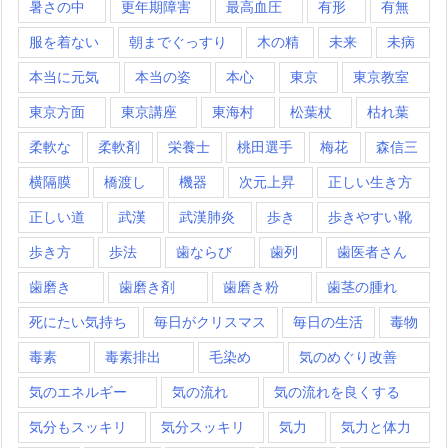
暑さの中
更年期障害
最高血圧
有形
有無
服を着ない
朝までぐっすり
木の精
未来
未病
本当に元気
本当の姿
本心
東京
東京教室
東京方面
東京講座
東海村
松葉杖
枯れ葉
柔軟な
柔軟剤
栄養士
桃田選手
梅花
森信三
横隔膜
橋渡し
機器
次元上昇
正しい生き方
正しい道
武漢
武漢肺炎
歩き
歩きやすい靴
歩き方
歩法
歯ならび
歯列
歯医者さん
歯磨き
歯磨き剤
歯磨き粉
歯茎の腫れ
死にたい気持ち
毎日がクリスマス
毎日の生活
毒物
毒素
毒素排出
毛染め
気のめぐり改善
気のエネルギー
気の流れ
気の流れを良くする
気分もスッキリ
気分スッキリ
気力
気力と体力