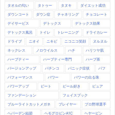
タオルの匂い
タトゥー
タヌキ
ダイエット成功
ダウンコート
ダウン症
チャネリング
チョコレート
デイサービス
デトックス
デトックス効果
デトックス風呂
トイレ
トレーニング
ドライカレー
ドライブ
ニオイ
ニキビ
ニコニコ笑顔
ヌルヌル
ネックレス
ノロウイルス
ハチ
ハリツヤ肌
ハーブティー
ハーブティー専門
ハーブ茶
バージョンアップ
パチンコ
パニック症状
パフ
パフォーマンス
パワー
パワーの出る珠
パワーアップ
ビート
ビール好き
ピュア
ファンデーション
フェイスブック
ブルーライトカットメガネ
プレイヤー
プロ野球選手
ヘパーデン結節
ヘモグロビンA1C
ヘヤーピン