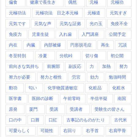
偏食
健康で長生き
偶然
元極
元極功
元極功法
元極功法 日之本元極
元極道
元気すぎ
元気です
元気な声
元気な証拠
光の玉
免疫不全
免疫力
児童生徒
入れ歯
入門講座
公開予定
内在
内臓
内部被爆
円形脱毛症
再生
冗談
冬至特別
冷夏
分杭峠
切り傷
初公開
前向きな気持ち
前腕部
副反応
力
加熱
努力
努力が必要
努力と根性
労宮
効力
勉強時間
動功
匂い
化学物質過敏症
化粧品
化粧水
医学書
医師の診断
午前零時
半信半疑
南国
原発
厦門
受講
受講者
受験生の皆さん
口の中
口唇
口紅
古事記のものがたり
古代米
可愛らしく
可能性
右回り
右手首
右肩甲骨