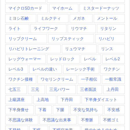
マイクロSDカード
マイホーム
ミスタードーナッツ
ミヨシ石鹸
ミルクティ
メガネ
メントール
ライト
ライフワーク
リウマチ
リタリン
リップクリーム
リップスティック
リハビリ
リハビリトレーニング
リュウマチ
リンス
レッグウォーマー
レッドロック
レベル
レベル2
レベル3
レベルの違い
レーシック手術
ワクチン
ワクチン接種
ワセリンクリーム
一子相伝
一般常識
七五三
三元
三元パワー
三者面談
上丹田
上級講座
上高地
下丹田
下半身ダイエット
下半身痩せ
下着
下腿
不安な気持ち
不安感
不思議な体験
不思議な出来事
不整脈
不燃ゴミ
不登校
不眠
不眠症改善
世のため人のため