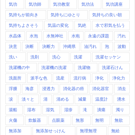
気功
気功師
気功教室
気功法
気功講座
気持ちが前向き
気持ちにゆとり
気持ちの良い朝
気持ちよさそう
気温の変化
気絶
水で邪気を払う
水晶体
水泡
水無神社
水疱
永遠の課題
汚れ
決意
決断
決断力
沖縄県
油汚れ
泡
波動
洗い
洗剤
洗心
洗濯
洗濯セッケン
洗濯機の中
洗濯機の洗濯
洗濯物
洗濯石けん
洗面所
派手な色
流産
流行病
浄化
浄化力
浮腫
海彦
浸透力
消化器の癌
消化器官
消去
涙
淡々と
清
清める
減量
温度計
湧水
湯船
湿布
湿気
湿疹
滝
潰瘍
濁り
火傷
炊飯器
点眼薬
無形
無明
無欲
無添加
無添加せっけん
無理無理
無給