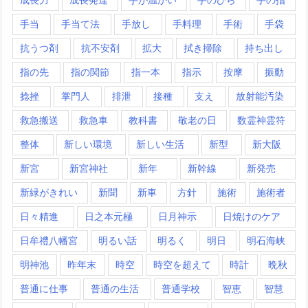
手当
手当て法
手放し
手料理
手術
手袋
抗うつ剤
抗不安剤
拡大
拭き掃除
持ち出し
指の先
指の関節
指一本
指示
按摩
振動
捻挫
掌門人
排泄
接種
支え
放射能汚染
救急搬送
救急車
教科書
敬老の日
数霊神霊符
整体
新しい環境
新しい生活
新型
新大阪
新宮
新宮神社
新年
新幹線
新発売
新緑がきれい
新聞
新車
方針
施術
施術者
日々精進
日之本元極
日月神示
日焼けのケア
日牟禮八幡宮
明るい話
明るく
明日
明石海峡
明神池
昨年末
時空
時空を超えて
時計
晩秋
普通に仕事
普通の生活
普通学校
智恵
智慧