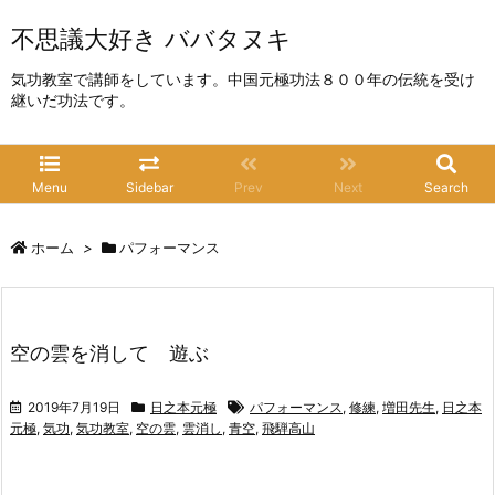
不思議大好き ババタヌキ
気功教室で講師をしています。中国元極功法８００年の伝統を受け
継いだ功法です。
Menu
Sidebar
Prev
Next
Search
ホーム
>
パフォーマンス
空の雲を消して 遊ぶ
2019年7月19日
日之本元極
パフォーマンス
,
修練
,
増田先生
,
日之本
元極
,
気功
,
気功教室
,
空の雲
,
雲消し
,
青空
,
飛騨高山