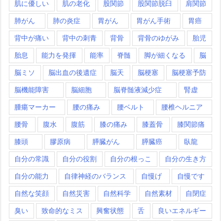
肌に優しい
肌の老化
股関節
股関節脱臼
肩関節
肺がん
肺の炎症
胃がん
胃がん手術
胃癌
背中が痛い
背中の刺青
背骨
背骨のゆがみ
胎児
胎息
能力を発揮
能率
脊髄
脚が細くなる
脳
脳ミソ
脳出血の後遺症
脳天
脳梗塞
脳梗塞予防
脳機能障害
脳細胞
脳脊髄液減少症
腎虚
腫瘍マーカー
腰の痛み
腰ベルト
腰椎ヘルニア
腰骨
腹水
腹筋
膝の痛み
膝蓋骨
膝関節痛
膝頭
膠原病
膵臓がん
膵臓癌
臥龍
自分の常識
自分の役割
自分の根っこ
自分の生き方
自分の能力
自律神経のバランス
自慢げ
自慢です
自然な笑顔
自然災害
自然科学
自然素材
自閉症
臭い
致命的なミス
興奮状態
舌
良いエネルギー