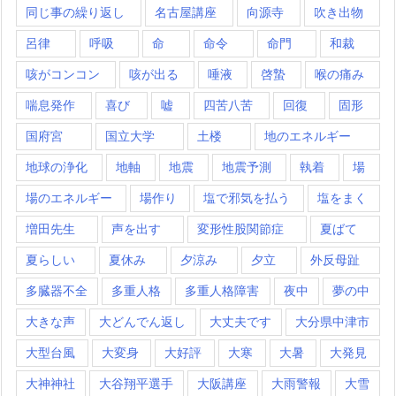
同じ事の繰り返し
名古屋講座
向源寺
吹き出物
呂律
呼吸
命
命令
命門
和裁
咳がコンコン
咳が出る
唾液
啓蟄
喉の痛み
喘息発作
喜び
嘘
四苦八苦
回復
固形
国府宮
国立大学
土楼
地のエネルギー
地球の浄化
地軸
地震
地震予測
執着
場
場のエネルギー
場作り
塩で邪気を払う
塩をまく
増田先生
声を出す
変形性股関節症
夏ばて
夏らしい
夏休み
夕涼み
夕立
外反母趾
多臓器不全
多重人格
多重人格障害
夜中
夢の中
大きな声
大どんでん返し
大丈夫です
大分県中津市
大型台風
大変身
大好評
大寒
大暑
大発見
大神神社
大谷翔平選手
大阪講座
大雨警報
大雪