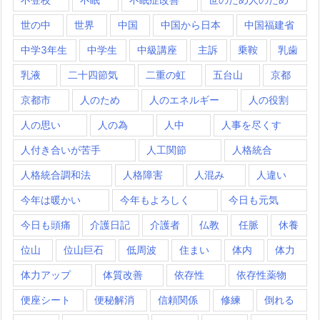
世の中
世界
中国
中国から日本
中国福建省
中学3年生
中学生
中級講座
主訴
乗鞍
乳歯
乳液
二十四節気
二重の虹
五台山
京都
京都市
人のため
人のエネルギー
人の役割
人の思い
人の為
人中
人事を尽くす
人付き合いが苦手
人工関節
人格統合
人格統合調和法
人格障害
人混み
人違い
今年は暖かい
今年もよろしく
今日も元気
今日も頭痛
介護日記
介護者
仏教
任脈
休養
位山
位山巨石
低周波
住まい
体内
体力
体力アップ
体質改善
依存性
依存性薬物
便座シート
便秘解消
信頼関係
修練
倒れる