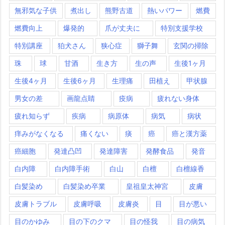
無邪気な子供
煮出し
熊野古道
熱いパワー
燃費
燃費向上
爆発的
爪が丈夫に
特別支援学校
特別講座
狛犬さん
狭心症
獅子舞
玄関の掃除
珠
球
甘酒
生き方
生の声
生後1ヶ月
生後4ヶ月
生後6ヶ月
生理痛
田植え
甲状腺
男女の差
画龍点睛
疫病
疲れない身体
疲れ知らず
疾病
病原体
病気
病状
痒みがなくなる
痛くない
痰
癌
癌と漢方薬
癌細胞
発達凸凹
発達障害
発酵食品
発音
白内障
白内障手術
白山
白檀
白檀線香
白髪染め
白髪染め卒業
皇祖皇太神宮
皮膚
皮膚トラブル
皮膚呼吸
皮膚炎
目
目が悪い
目のかゆみ
目の下のクマ
目の怪我
目の病気