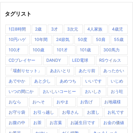
タグリスト
1日8時間
2歳
3才
3次元
4人家族
4歳児
10円ハゲ
10年間
24節気
50度
50肩
55歳
100才
100歳
101才
101歳
300馬力
CDプレイヤー
DANDY
LED電球
RSウイルス
「場創りセット」
あおいとり
あたり前
あったかい
あでやか
あと少し
あめつち
いいです
いじめ
いつの間にか
おいしいコーヒー
おいしさ
おう吐
おなら
おへそ
おやま
お告げ
お地蔵様
お守り袋
お引っ越し
お母さん
お渡し
お礼です
お腹の中
お茶
お言葉
お誕生日です
お金の価値
お風呂
かゆい
がん細胞
きゅうしゅう