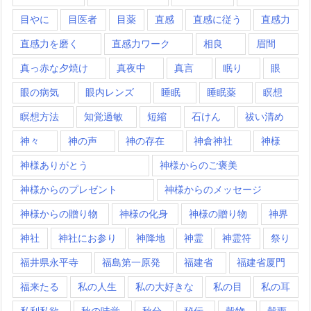
目やに
目医者
目薬
直感
直感に従う
直感力
直感力を磨く
直感力ワーク
相良
眉間
真っ赤な夕焼け
真夜中
真言
眠り
眼
眼の病気
眼内レンズ
睡眠
睡眠薬
瞑想
瞑想方法
知覚過敏
短縮
石けん
祓い清め
神々
神の声
神の存在
神倉神社
神様
神様ありがとう
神様からのご褒美
神様からのプレゼント
神様からのメッセージ
神様からの贈り物
神様の化身
神様の贈り物
神界
神社
神社にお参り
神降地
神霊
神霊符
祭り
福井県永平寺
福島第一原発
福建省
福建省厦門
福来たる
私の人生
私の大好きな
私の目
私の耳
私利私欲
秋の味覚
秋分
秘伝
穀物
穀雨