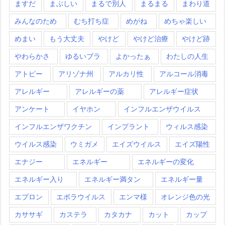
ますだ
まぶしい
まるで別人
まるまる
まわり道
みんなのため
むち打ち症
めがね
めちゃ楽しい
めまい
もう大丈夫
やけど
やけど治療
やけど跡
やわらかさ
ゆるいブラ
よかったぁ
わたしの人生
アトピー
アリゾナ州
アルカリ性
アルコール消毒
アレルギー
アレルギーの薬
アレルギー症状
アンケート
イヤホン
インフルエンザウイルス
インフルエンザワクチン
インプラント
ウィルス感染
ウイルス感染
ウミガメ
エイズウイルス
エイズ陽性
エナジー
エネルギー
エネルギーの変化
エネルギー入り
エネルギー満タン
エネルギー量
エプロン
エボラウイルス
エンマ様
オレンジ色の光
カササギ
カステラ
カタカナ
カット
カップ