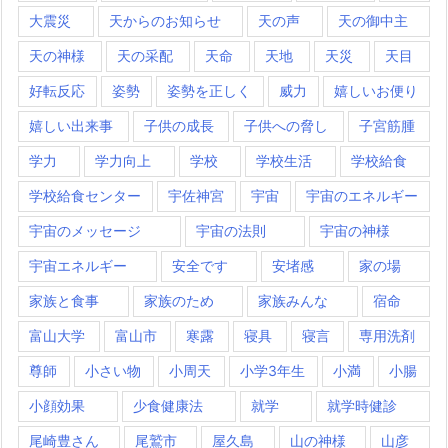
大震災
天からのお知らせ
天の声
天の御中主
天の神様
天の采配
天命
天地
天災
天目
好転反応
姿勢
姿勢を正しく
威力
嬉しいお便り
嬉しい出来事
子供の成長
子供への脅し
子宮筋腫
学力
学力向上
学校
学校生活
学校給食
学校給食センター
宇佐神宮
宇宙
宇宙のエネルギー
宇宙のメッセージ
宇宙の法則
宇宙の神様
宇宙エネルギー
安全です
安堵感
家の場
家族と食事
家族のため
家族みんな
宿命
富山大学
富山市
寒露
寝具
寝言
専用洗剤
尊師
小さい物
小周天
小学3年生
小満
小腸
小顔効果
少食健康法
就学
就学時健診
尾崎豊さん
尾鷲市
屋久島
山の神様
山彦