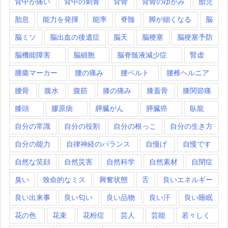
背中が痛い
背中の刺青
背骨
背骨のゆがみ
胎児
胎息
能力を発揮
能率
脊髄
脚が細くなる
脳
脳ミソ
脳出血の後遺症
脳天
脳梗塞
脳梗塞予防
脳機能障害
脳細胞
脳脊髄液減少症
腎虚
腫瘍マーカー
腰の痛み
腰ベルト
腰椎ヘルニア
腰骨
腹水
腹筋
膝の痛み
膝蓋骨
膝関節痛
膝頭
膠原病
膵臓がん
膵臓癌
臥龍
自分の常識
自分の役割
自分の根っこ
自分の生き方
自分の能力
自律神経のバランス
自慢げ
自慢です
自然な笑顔
自然災害
自然科学
自然素材
自閉症
臭い
致命的なミス
興奮状態
舌
良いエネルギー
良い出来事
良い匂い
良い品物
良い汗
良い睡眠
花の色
花束
花粉症
芸人
芸能
若々しく