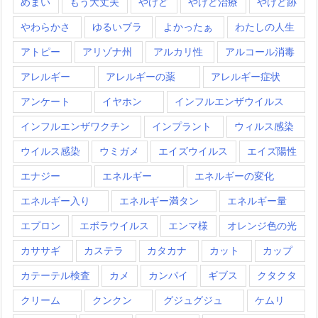
めまい
もう大丈夫
やけど
やけど治療
やけど跡
やわらかさ
ゆるいブラ
よかったぁ
わたしの人生
アトピー
アリゾナ州
アルカリ性
アルコール消毒
アレルギー
アレルギーの薬
アレルギー症状
アンケート
イヤホン
インフルエンザウイルス
インフルエンザワクチン
インプラント
ウィルス感染
ウイルス感染
ウミガメ
エイズウイルス
エイズ陽性
エナジー
エネルギー
エネルギーの変化
エネルギー入り
エネルギー満タン
エネルギー量
エプロン
エボラウイルス
エンマ様
オレンジ色の光
カササギ
カステラ
カタカナ
カット
カップ
カテーテル検査
カメ
カンパイ
ギブス
クタクタ
クリーム
クンクン
グジュグジュ
ケムリ