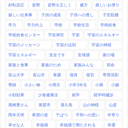
好転反応
姿勢
姿勢を正しく
威力
嬉しいお便り
嬉しい出来事
子供の成長
子供への脅し
子宮筋腫
学力
学力向上
学校
学校生活
学校給食
学校給食センター
宇佐神宮
宇宙
宇宙のエネルギー
宇宙のメッセージ
宇宙の法則
宇宙の神様
宇宙エネルギー
安全です
安堵感
家の場
家族と食事
家族のため
家族みんな
宿命
富山大学
富山市
寒露
寝具
寝言
専用洗剤
尊師
小さい物
小周天
小学3年生
小満
小腸
小顔効果
少食健康法
就学
就学時健診
尾崎豊さん
尾鷲市
屋久島
山の神様
山彦
岡本天明
希望の道
干ばつ
平和への思い
年寄り
幸せな人
幸福感
幸福感で満たされる
幸運