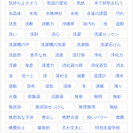
気持ちよさそう
気温の変化
気絶
水で邪気を払う
水晶体
水泡
水無神社
水疱
永遠の課題
汚れ
決意
決断
決断力
沖縄県
油汚れ
泡
波動
洗い
洗剤
洗心
洗濯
洗濯セッケン
洗濯機の中
洗濯機の洗濯
洗濯物
洗濯石けん
洗面所
派手な色
流産
流行病
浄化
浄化力
浮腫
海彦
浸透力
消化器の癌
消化器官
消去
涙
淡々と
清
清める
減量
温度計
湧水
湯船
湿布
湿気
湿疹
滝
潰瘍
濁り
火傷
炊飯器
点眼薬
無形
無明
無欲
無添加
無添加せっけん
無理無理
無給
無邪気な子供
煮出し
熊野古道
熱いパワー
燃費
燃費向上
爆発的
爪が丈夫に
特別支援学校