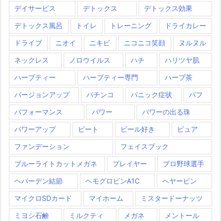
デイサービス
デトックス
デトックス効果
デトックス風呂
トイレ
トレーニング
ドライカレー
ドライブ
ニオイ
ニキビ
ニコニコ笑顔
ヌルヌル
ネックレス
ノロウイルス
ハチ
ハリツヤ肌
ハーブティー
ハーブティー専門
ハーブ茶
バージョンアップ
パチンコ
パニック症状
パフ
パフォーマンス
パワー
パワーの出る珠
パワーアップ
ビート
ビール好き
ピュア
ファンデーション
フェイスブック
ブルーライトカットメガネ
プレイヤー
プロ野球選手
ヘパーデン結節
ヘモグロビンA1C
ヘヤーピン
マイクロSDカード
マイホーム
ミスタードーナッツ
ミヨシ石鹸
ミルクティ
メガネ
メントール