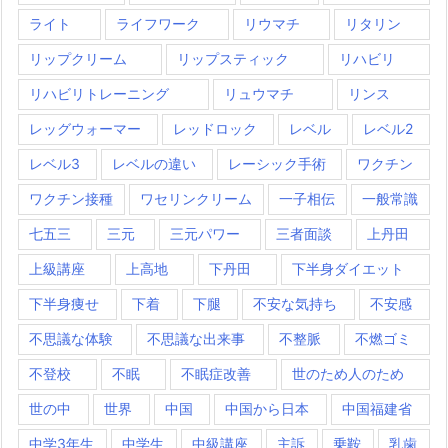
ライト
ライフワーク
リウマチ
リタリン
リップクリーム
リップスティック
リハビリ
リハビリトレーニング
リュウマチ
リンス
レッグウォーマー
レッドロック
レベル
レベル2
レベル3
レベルの違い
レーシック手術
ワクチン
ワクチン接種
ワセリンクリーム
一子相伝
一般常識
七五三
三元
三元パワー
三者面談
上丹田
上級講座
上高地
下丹田
下半身ダイエット
下半身痩せ
下着
下腿
不安な気持ち
不安感
不思議な体験
不思議な出来事
不整脈
不燃ゴミ
不登校
不眠
不眠症改善
世のため人のため
世の中
世界
中国
中国から日本
中国福建省
中学3年生
中学生
中級講座
主訴
乗鞍
乳歯