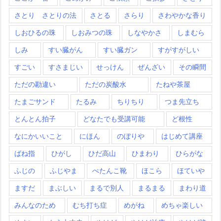
さとり さとりの法
さとる
さらり
さわやかな香り
しおひるの珠
しおみつの珠
しなやかさ
しまむら
しみ
すい臓がん
すい臓ガン
すがすがしい
すごい
すさまじい
せっけん
ぜんざい
その瞬間
ただの勘違い
ただの炭酸水
たねや茶屋
たまごサンド
たるみ
ちりちり
つま先立ち
とんとん拍子
どなたでも受講可能
ど根性
なにかいいこと
にほん
のぼりや
はじめて講座
ばね指
ひがし
ひだ高山
ひまわり
ひらがな
ふじの
ふじやま
ぺたんこ靴
ほこら
ほていや
ますだ
まぶしい
まるで別人
まるまる
まわり道
みんなのため
むち打ち症
めがね
めちゃ楽しい