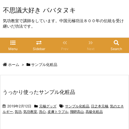
不思議大好き ババタヌキ
気功教室で講師をしています。中国元極功法８００年の伝統を受け
継いだ功法です。
Menu
Sidebar
Prev
Next
Search
ホーム
>
サンプル化粧品
うっかり使ったサンプル化粧品
2019年2月12日
元極グッズ
サンプル化粧品
,
日之本元極
,
気のエネ
ルギー
,
気功
,
気功教室
,
洗心
,
皮膚トラブル
,
飛騨高山
,
高級化粧品