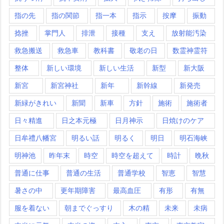
指の先
指の関節
指一本
指示
按摩
振動
捻挫
掌門人
排泄
接種
支え
放射能汚染
救急搬送
救急車
教科書
敬老の日
数霊神霊符
整体
新しい環境
新しい生活
新型
新大阪
新宮
新宮神社
新年
新幹線
新発売
新緑がきれい
新聞
新車
方針
施術
施術者
日々精進
日之本元極
日月神示
日焼けのケア
日牟禮八幡宮
明るい話
明るく
明日
明石海峡
明神池
昨年末
時空
時空を超えて
時計
晩秋
普通に仕事
普通の生活
普通学校
智恵
智慧
暑さの中
更年期障害
最高血圧
有形
有無
服を着ない
朝までぐっすり
木の精
未来
未病