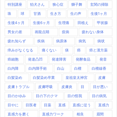
特別講座
狛犬さん
狭心症
獅子舞
玄関の掃除
珠
球
甘酒
生き方
生の声
生後1ヶ月
生後4ヶ月
生後6ヶ月
生理痛
田植え
甲状腺
男女の差
画龍点睛
疫病
疲れない身体
疲れ知らず
疾病
病原体
病気
病状
痒みがなくなる
痛くない
痰
癌
癌と漢方薬
癌細胞
発達凸凹
発達障害
発酵食品
発音
白内障
白内障手術
白山
白檀
白檀線香
白髪染め
白髪染め卒業
皇祖皇太神宮
皮膚
皮膚トラブル
皮膚呼吸
皮膚炎
目
目が悪い
目のかゆみ
目の下のクマ
目の怪我
目の病気
目やに
目医者
目薬
直感
直感に従う
直感力
直感力を磨く
直感力ワーク
相良
眉間