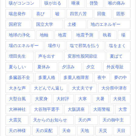
咳がコンコン
咳が出る
唾液
啓蟄
喉の痛み
喘息発作
喜び
嘘
四苦八苦
回復
固形
国府宮
国立大学
土楼
地のエネルギー
地球の浄化
地軸
地震
地震予測
執着
場
場のエネルギー
場作り
塩で邪気を払う
塩をまく
増田先生
声を出す
変形性股関節症
夏ばて
夏らしい
夏休み
夕涼み
夕立
外反母趾
多臓器不全
多重人格
多重人格障害
夜中
夢の中
大きな声
大どんでん返し
大丈夫です
大分県中津市
大型台風
大変身
大好評
大寒
大暑
大発見
大神神社
大谷翔平選手
大阪講座
大雨警報
大雪
大震災
天からのお知らせ
天の声
天の御中主
天の神様
天の采配
天命
天地
天災
天目