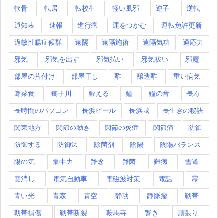
軟骨
転居
転校生
軽い風邪
逆子
逆転
通知表
速報
進行癌
運をつかむ
運転免許更新
過敏性腸症候群
遠隔
遠隔施術
遠隔気功
適応力
邪気
邪気を出す
邪気払い
邪気祓い
邪魔
部屋の片付け
部屋干し
酢
醸造酢
重い病気
野菜食
銚子川
鍛える
鐘
鐘の音
長寿
長時間のパソコン
長浜ビール
長浜城
長生きの秘訣
関東地方
関節の動き
関節の炎症
関節痛
防御
防御する
防御法
除菌剤
陰陽
陰陽バランス
陽の気
集中力
雑念
雑菌
難病
雪道
雲消し
電気自動車
電磁波対策
電話
霊
青い光
青森
青空
静功
静脈瘤
靱帯
靱帯損傷
靱帯断裂
鞍馬寺
響き
頑張り