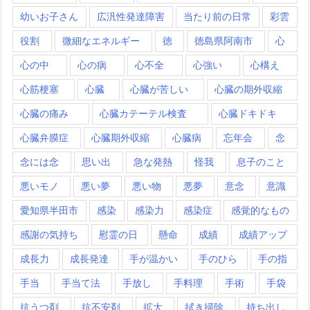
幼いお子さん
広汎性発達障害
当たり前の日常
彩雲
役割
微細なエネルギー
徳
徳島県阿南市
心
心の中
心の病
心不全
心強い
心構え
心筋梗塞
心臓
心臓が苦しい
心臓の期外収縮
心臓の痛み
心臓カテーテル検査
心臓ドキドキ
心臓弁膜症
心臓期外収縮
心臓病
忘年会
念
念には念
思い出
急な発熱
怪我
息子のこと
悪いモノ
悪い夢
悪い物
悪夢
意念
意識
愛知県半田市
感染
感染力
感染症
感覚的なもの
感謝の気持ち
慰霊の日
懸命
成績
成績アップ
成長力
成長発達
手が温かい
手のひら
手の指
手当
手当て法
手放し
手料理
手術
手袋
抗うつ剤
抗不安剤
拡大
拭き掃除
持ち出し