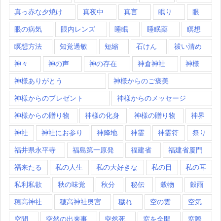
真っ赤な夕焼け
真夜中
真言
眠り
眼
眼の病気
眼内レンズ
睡眠
睡眠薬
瞑想
瞑想方法
知覚過敏
短縮
石けん
祓い清め
神々
神の声
神の存在
神倉神社
神様
神様ありがとう
神様からのご褒美
神様からのプレゼント
神様からのメッセージ
神様からの贈り物
神様の化身
神様の贈り物
神界
神社
神社にお参り
神降地
神霊
神霊符
祭り
福井県永平寺
福島第一原発
福建省
福建省厦門
福来たる
私の人生
私の大好きな
私の目
私の耳
私利私欲
秋の味覚
秋分
秘伝
穀物
穀雨
穂高神社
穂高神社奥宮
穢れ
空の雲
空気
空間
突然の出来事
突然死
窓を全開
窓際