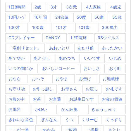
1日8時間
2歳
3才
3次元
4人家族
4歳児
10円ハゲ
10年間
24節気
50度
50肩
55歳
100才
100歳
101才
101歳
300馬力
CDプレイヤー
DANDY
LED電球
RSウイルス
「場創りセット」
あおいとり
あたり前
あったかい
あでやか
あと少し
あめつち
いいです
いじめ
いつの間にか
おいしいコーヒー
おいしさ
おう吐
おなら
おへそ
おやま
お告げ
お地蔵様
お守り袋
お引っ越し
お母さん
お渡し
お礼です
お腹の中
お茶
お言葉
お誕生日です
お金の価値
お風呂
かゆい
がん細胞
きゅうしゅう
きれいな音色
ぎんなん
くつ
くりーむ
ぐっすり
ここが一番
こめかみ
ご依頼
ご挨拶
さとり