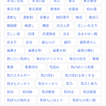
本当に元気
本当の姿
本心
東京
東京教室
東京方面
東京講座
東海村
松葉杖
枯れ葉
柔軟な
柔軟剤
栄養士
桃田選手
梅花
森信三
横隔膜
橋渡し
機器
次元上昇
正しい生き方
正しい道
武漢
武漢肺炎
歩き
歩きやすい靴
歩き方
歩法
歯ならび
歯列
歯医者さん
歯磨き
歯磨き剤
歯磨き粉
歯茎の腫れ
死にたい気持ち
毎日がクリスマス
毎日の生活
毒物
毒素
毒素排出
毛染め
気のめぐり改善
気のエネルギー
気の流れ
気の流れを良くする
気分もスッキリ
気分スッキリ
気力
気力と体力
気功
気功師
気功教室
気功法
気功講座
気持ちが前向き
気持ちにゆとり
気持ちの良い朝