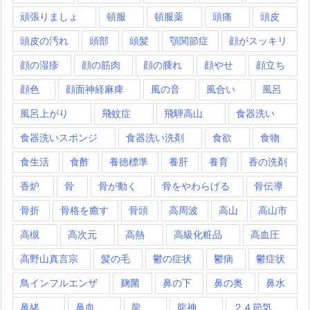
頑張りましょ
頓服
頓服薬
頭痛
頭皮
頭皮の汚れ
頭部
頭髪
顎関節症
顔がスッキリ
顔の湿疹
顔の筋肉
顔の腫れ
顔やせ
顔立ち
顔色
顔面神経麻痺
風の音
風合い
風呂
風呂上がり
飛蚊症
飛騨高山
食器洗い
食器洗いスポンジ
食器洗い洗剤
食欲
食物
食生活
食酢
養徳標準
養肝
養育
香の洗剤
香炉
骨
骨が動く
骨をやわらげる
骨伝導
骨折
骨格を癒す
骨頭
高周波
高山
高山市
高槻
高次元
高熱
高級化粧品
高血圧
高野山真言宗
髪の毛
鬱の症状
鬱病
鬱症状
鳥インフルエンザ
麹菌
鼻の下
鼻の奥
鼻水
鼻緒
鼻血
龍
龍神
２４節気