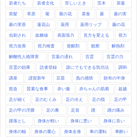
若者たち
若者文化
苦しいとき
茨木
茶葉
茶髪
草原
菊
菊の花
菜食
菱
菱の実
菱の実茶
蓮花山
薬用
薬用リップ
藤の花
虫刺され
血糖値
表面張力
見方を変える
視力
視力改善
視力検査
覚醒剤
観察
解熱剤
解離性人格障害
言葉の遅れ
言霊
言霊の力
言霊の効果
読者登録
誰にでもできる気功法
調和
講座
謹賀新年
豆苗
負の感情
財布の中身
貧血
質素な食事
赤い服
赤ちゃんの肌着
超越
足が細く
足のむくみ
足の冷え
足の指
足の甲
足の甲の浮腫
足の裏
足首
踵
踵の痛み
踵落とし
身体が軽い
身体に悪い
身体に良い
身体の軸
身体の重心
身体全身
車の運転
車酔い