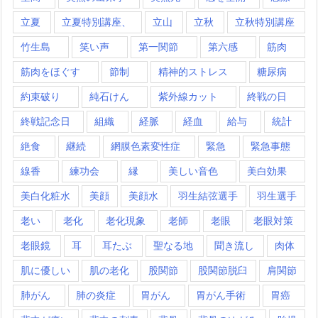
立夏
立夏特別講座、
立山
立秋
立秋特別講座
竹生島
笑い声
第一関節
第六感
筋肉
筋肉をほぐす
節制
精神的ストレス
糖尿病
約束破り
純石けん
紫外線カット
終戦の日
終戦記念日
組織
経脈
経血
給与
統計
絶食
継続
網膜色素変性症
緊急
緊急事態
線香
練功会
縁
美しい音色
美白効果
美白化粧水
美顔
美顔水
羽生結弦選手
羽生選手
老い
老化
老化現象
老師
老眼
老眼対策
老眼鏡
耳
耳たぶ
聖なる地
聞き流し
肉体
肌に優しい
肌の老化
股関節
股関節脱臼
肩関節
肺がん
肺の炎症
胃がん
胃がん手術
胃癌