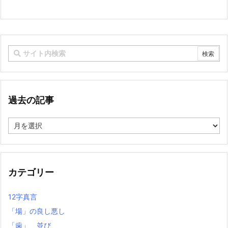
過去の記事
過
去
の
記
事
カテゴリー
12字真言
「場」の良し悪し
「歯」 並び