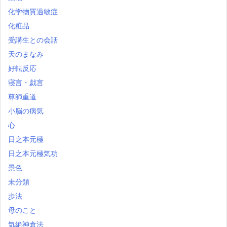
化学物質過敏症
化粧品
受講生との会話
天のまなみ
好転反応
寝言・戯言
尊師重道
小脳の病気
心
日之本元極
日之本元極気功
景色
未分類
歩法
母のこと
気絶神倉法