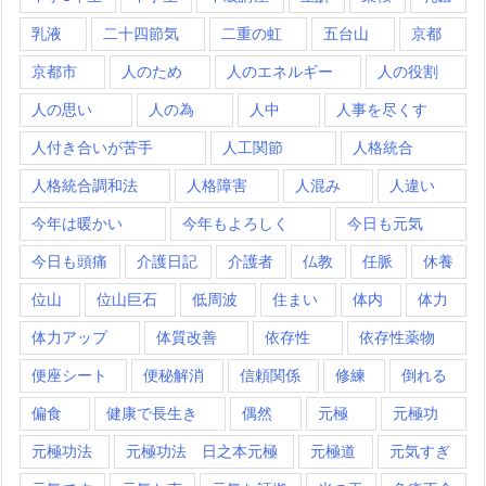
乳液
二十四節気
二重の虹
五台山
京都
京都市
人のため
人のエネルギー
人の役割
人の思い
人の為
人中
人事を尽くす
人付き合いが苦手
人工関節
人格統合
人格統合調和法
人格障害
人混み
人違い
今年は暖かい
今年もよろしく
今日も元気
今日も頭痛
介護日記
介護者
仏教
任脈
休養
位山
位山巨石
低周波
住まい
体内
体力
体力アップ
体質改善
依存性
依存性薬物
便座シート
便秘解消
信頼関係
修練
倒れる
偏食
健康で長生き
偶然
元極
元極功
元極功法
元極功法 日之本元極
元極道
元気すぎ