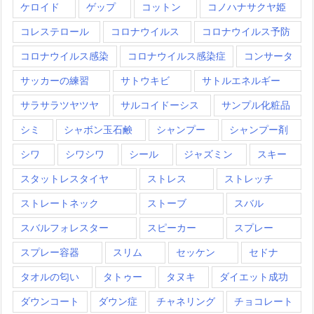
ケロイド
ゲップ
コットン
コノハナサクヤ姫
コレステロール
コロナウイルス
コロナウイルス予防
コロナウイルス感染
コロナウイルス感染症
コンサータ
サッカーの練習
サトウキビ
サトルエネルギー
サラサラツヤツヤ
サルコイドーシス
サンプル化粧品
シミ
シャボン玉石鹸
シャンプー
シャンプー剤
シワ
シワシワ
シール
ジャズミン
スキー
スタットレスタイヤ
ストレス
ストレッチ
ストレートネック
ストーブ
スバル
スバルフォレスター
スピーカー
スプレー
スプレー容器
スリム
セッケン
セドナ
タオルの匂い
タトゥー
タヌキ
ダイエット成功
ダウンコート
ダウン症
チャネリング
チョコレート