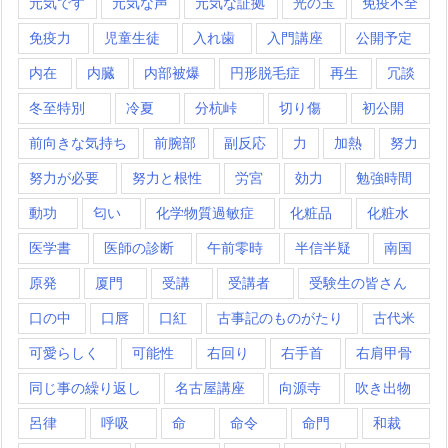
元気です
元気な声
元気な証拠
光の玉
免疫不全
免疫力
児童生徒
入れ歯
入門講座
公開予定
内在
内臓
内部被爆
円形脱毛症
再生
冗談
冬至特別
冷夏
分杭峠
切り傷
初公開
前向きな気持ち
前腕部
副反応
力
加熱
努力
努力が必要
努力と根性
労宮
効力
勉強時間
動功
匂い
化学物質過敏症
化粧品
化粧水
医学書
医師の診断
午前零時
半信半疑
南国
原発
厦門
受講
受講者
受験生の皆さん
口の中
口唇
口紅
古事記のものがたり
古代米
可愛らしく
可能性
右回り
右手首
右肩甲骨
同じ事の繰り返し
名古屋講座
向源寺
吹き出物
呂律
呼吸
命
命令
命門
和裁