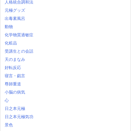
人格統合調和法
元極グッズ
出毒素風呂
動物
化学物質過敏症
化粧品
受講生との会話
天のまなみ
好転反応
寝言・戯言
尊師重道
小脳の病気
心
日之本元極
日之本元極気功
景色