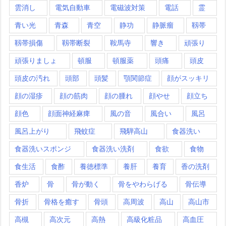
雲消し
電気自動車
電磁波対策
電話
霊
青い光
青森
青空
静功
静脈瘤
靱帯
靱帯損傷
靱帯断裂
鞍馬寺
響き
頑張り
頑張りましょ
頓服
頓服薬
頭痛
頭皮
頭皮の汚れ
頭部
頭髪
顎関節症
顔がスッキリ
顔の湿疹
顔の筋肉
顔の腫れ
顔やせ
顔立ち
顔色
顔面神経麻痺
風の音
風合い
風呂
風呂上がり
飛蚊症
飛騨高山
食器洗い
食器洗いスポンジ
食器洗い洗剤
食欲
食物
食生活
食酢
養徳標準
養肝
養育
香の洗剤
香炉
骨
骨が動く
骨をやわらげる
骨伝導
骨折
骨格を癒す
骨頭
高周波
高山
高山市
高槻
高次元
高熱
高級化粧品
高血圧