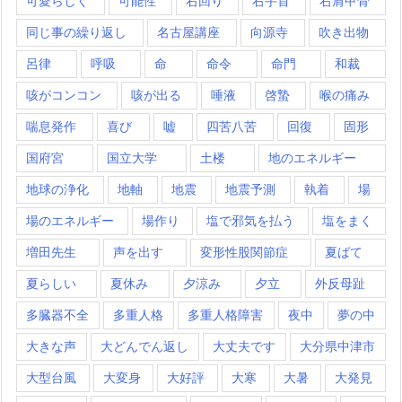
可愛らしく
可能性
右回り
右手首
右肩甲骨
同じ事の繰り返し
名古屋講座
向源寺
吹き出物
呂律
呼吸
命
命令
命門
和裁
咳がコンコン
咳が出る
唾液
啓蟄
喉の痛み
喘息発作
喜び
嘘
四苦八苦
回復
固形
国府宮
国立大学
土楼
地のエネルギー
地球の浄化
地軸
地震
地震予測
執着
場
場のエネルギー
場作り
塩で邪気を払う
塩をまく
増田先生
声を出す
変形性股関節症
夏ばて
夏らしい
夏休み
夕涼み
夕立
外反母趾
多臓器不全
多重人格
多重人格障害
夜中
夢の中
大きな声
大どんでん返し
大丈夫です
大分県中津市
大型台風
大変身
大好評
大寒
大暑
大発見