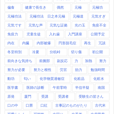
偏食
健康で長生き
偶然
元極
元極功
元極功法
元極功法 日之本元極
元極道
元気すぎ
元気です
元気な声
元気な証拠
光の玉
免疫不全
免疫力
児童生徒
入れ歯
入門講座
公開予定
内在
内臓
内部被爆
円形脱毛症
再生
冗談
冬至特別
冷夏
分杭峠
切り傷
初公開
前向きな気持ち
前腕部
副反応
力
加熱
努力
努力が必要
努力と根性
労宮
効力
勉強時間
動功
匂い
化学物質過敏症
化粧品
化粧水
医学書
医師の診断
午前零時
半信半疑
南国
原発
厦門
受講
受講者
受験生の皆さん
口の中
口唇
口紅
古事記のものがたり
古代米