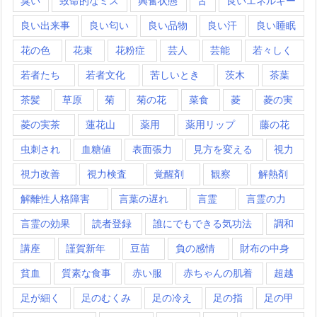
臭い
致命的なミス
興奮状態
舌
良いエネルギー
良い出来事
良い匂い
良い品物
良い汗
良い睡眠
花の色
花束
花粉症
芸人
芸能
若々しく
若者たち
若者文化
苦しいとき
茨木
茶葉
茶髪
草原
菊
菊の花
菜食
菱
菱の実
菱の実茶
蓮花山
薬用
薬用リップ
藤の花
虫刺され
血糖値
表面張力
見方を変える
視力
視力改善
視力検査
覚醒剤
観察
解熱剤
解離性人格障害
言葉の遅れ
言霊
言霊の力
言霊の効果
読者登録
誰にでもできる気功法
調和
講座
謹賀新年
豆苗
負の感情
財布の中身
貧血
質素な食事
赤い服
赤ちゃんの肌着
超越
足が細く
足のむくみ
足の冷え
足の指
足の甲