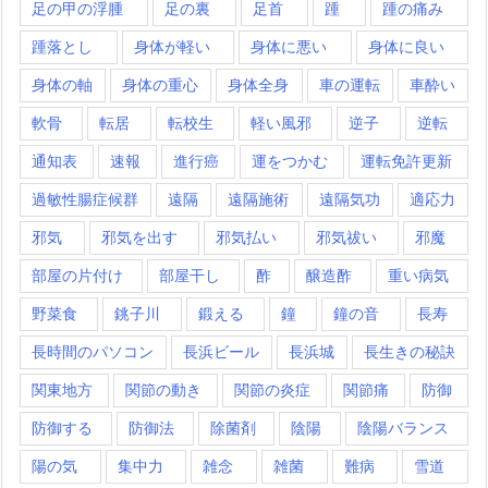
足の甲の浮腫
足の裏
足首
踵
踵の痛み
踵落とし
身体が軽い
身体に悪い
身体に良い
身体の軸
身体の重心
身体全身
車の運転
車酔い
軟骨
転居
転校生
軽い風邪
逆子
逆転
通知表
速報
進行癌
運をつかむ
運転免許更新
過敏性腸症候群
遠隔
遠隔施術
遠隔気功
適応力
邪気
邪気を出す
邪気払い
邪気祓い
邪魔
部屋の片付け
部屋干し
酢
醸造酢
重い病気
野菜食
銚子川
鍛える
鐘
鐘の音
長寿
長時間のパソコン
長浜ビール
長浜城
長生きの秘訣
関東地方
関節の動き
関節の炎症
関節痛
防御
防御する
防御法
除菌剤
陰陽
陰陽バランス
陽の気
集中力
雑念
雑菌
難病
雪道