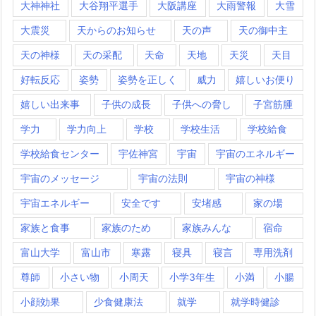
大神神社
大谷翔平選手
大阪講座
大雨警報
大雪
大震災
天からのお知らせ
天の声
天の御中主
天の神様
天の采配
天命
天地
天災
天目
好転反応
姿勢
姿勢を正しく
威力
嬉しいお便り
嬉しい出来事
子供の成長
子供への脅し
子宮筋腫
学力
学力向上
学校
学校生活
学校給食
学校給食センター
宇佐神宮
宇宙
宇宙のエネルギー
宇宙のメッセージ
宇宙の法則
宇宙の神様
宇宙エネルギー
安全です
安堵感
家の場
家族と食事
家族のため
家族みんな
宿命
富山大学
富山市
寒露
寝具
寝言
専用洗剤
尊師
小さい物
小周天
小学3年生
小満
小腸
小顔効果
少食健康法
就学
就学時健診