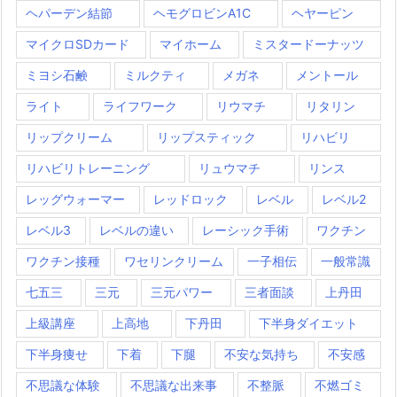
ヘパーデン結節
ヘモグロビンA1C
ヘヤーピン
マイクロSDカード
マイホーム
ミスタードーナッツ
ミヨシ石鹸
ミルクティ
メガネ
メントール
ライト
ライフワーク
リウマチ
リタリン
リップクリーム
リップスティック
リハビリ
リハビリトレーニング
リュウマチ
リンス
レッグウォーマー
レッドロック
レベル
レベル2
レベル3
レベルの違い
レーシック手術
ワクチン
ワクチン接種
ワセリンクリーム
一子相伝
一般常識
七五三
三元
三元パワー
三者面談
上丹田
上級講座
上高地
下丹田
下半身ダイエット
下半身痩せ
下着
下腿
不安な気持ち
不安感
不思議な体験
不思議な出来事
不整脈
不燃ゴミ