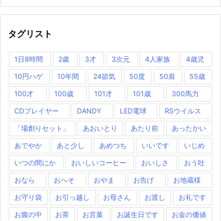
タグリスト
1日8時間
2歳
3才
3次元
4人家族
4歳児
10円ハゲ
10年間
24節気
50度
50肩
55歳
100才
100歳
101才
101歳
300馬力
CDプレイヤー
DANDY
LED電球
RSウイルス
「場創りセット」
あおいとり
あたり前
あったかい
あでやか
あと少し
あめつち
いいです
いじめ
いつの間にか
おいしいコーヒー
おいしさ
おう吐
おなら
おへそ
おやま
お告げ
お地蔵様
お守り袋
お引っ越し
お母さん
お渡し
お礼です
お腹の中
お茶
お言葉
お誕生日です
お金の価値