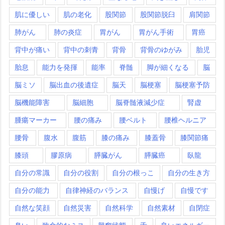
肌に優しい
肌の老化
股関節
股関節脱臼
肩関節
肺がん
肺の炎症
胃がん
胃がん手術
胃癌
背中が痛い
背中の刺青
背骨
背骨のゆがみ
胎児
胎息
能力を発揮
能率
脊髄
脚が細くなる
脳
脳ミソ
脳出血の後遺症
脳天
脳梗塞
脳梗塞予防
脳機能障害
脳細胞
脳脊髄液減少症
腎虚
腫瘍マーカー
腰の痛み
腰ベルト
腰椎ヘルニア
腰骨
腹水
腹筋
膝の痛み
膝蓋骨
膝関節痛
膝頭
膠原病
膵臓がん
膵臓癌
臥龍
自分の常識
自分の役割
自分の根っこ
自分の生き方
自分の能力
自律神経のバランス
自慢げ
自慢です
自然な笑顔
自然災害
自然科学
自然素材
自閉症