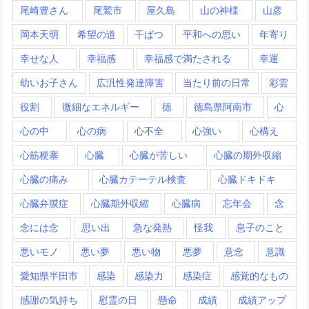
尾崎豊さん
尾鷲市
屋久島
山の神様
山彦
岡本天明
希望の道
干ばつ
平和への思い
年寄り
幸せな人
幸福感
幸福感で満たされる
幸運
幼いお子さん
広汎性発達障害
当たり前の日常
彩雲
役割
微細なエネルギー
徳
徳島県阿南市
心
心の中
心の病
心不全
心強い
心構え
心筋梗塞
心臓
心臓が苦しい
心臓の期外収縮
心臓の痛み
心臓カテーテル検査
心臓ドキドキ
心臓弁膜症
心臓期外収縮
心臓病
忘年会
念
念には念
思い出
急な発熱
怪我
息子のこと
悪いモノ
悪い夢
悪い物
悪夢
意念
意識
愛知県半田市
感染
感染力
感染症
感覚的なもの
感謝の気持ち
慰霊の日
懸命
成績
成績アップ