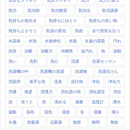
気分もスッキリ
気分スッキリ
気力
気力と体力
気功
気功師
気功教室
気功法
気功講座
気持ちが前向き
気持ちにゆとり
気持ちの良い朝
気持ちよさそう
気温の変化
気絶
水で邪気を払う
水晶体
水泡
水無神社
水疱
永遠の課題
汚れ
決意
決断
決断力
沖縄県
油汚れ
泡
波動
洗い
洗剤
洗心
洗濯
洗濯セッケン
洗濯機の中
洗濯機の洗濯
洗濯物
洗濯石けん
洗面所
派手な色
流産
流行病
浄化
浄化力
浮腫
海彦
浸透力
消化器の癌
消化器官
消去
涙
淡々と
清
清める
減量
温度計
湧水
湯船
湿布
湿気
湿疹
滝
潰瘍
濁り
火傷
炊飯器
点眼薬
無形
無明
無欲