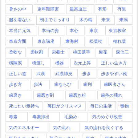
暑さの中
更年期障害
最高血圧
有形
有無
服を着ない
朝までぐっすり
木の精
未来
未病
本当に元気
本当の姿
本心
東京
東京教室
東京方面
東京講座
東海村
松葉杖
枯れ葉
柔軟な
柔軟剤
栄養士
桃田選手
梅花
森信三
横隔膜
橋渡し
機器
次元上昇
正しい生き方
正しい道
武漢
武漢肺炎
歩き
歩きやすい靴
歩き方
歩法
歯ならび
歯列
歯医者さん
歯磨き
歯磨き剤
歯磨き粉
歯茎の腫れ
死にたい気持ち
毎日がクリスマス
毎日の生活
毒物
毒素
毒素排出
毛染め
気のめぐり改善
気のエネルギー
気の流れ
気の流れを良くする