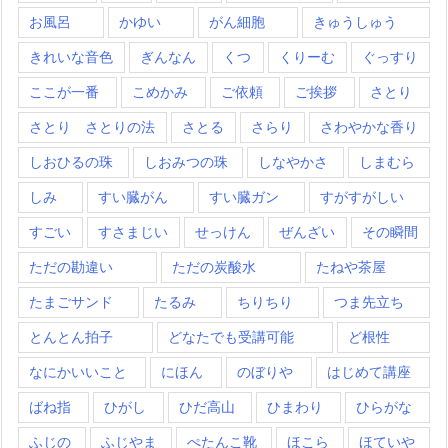
お風呂
かゆい
がん細胞
きゅうしゅう
きれいな音色
ぎんなん
くつ
くりーむ
ぐっすり
ここが一番
こめかみ
ご依頼
ご挨拶
さとり
さとり さとりの法
さとる
さらり
さわやかな香り
しおひるの珠
しおみつの珠
しなやかさ
しまむら
しみ
すい臓がん
すい臓ガン
すがすがしい
すごい
すさまじい
せっけん
ぜんざい
その瞬間
ただの勘違い
ただの炭酸水
たねや茶屋
たまごサンド
たるみ
ちりちり
つま先立ち
とんとん拍子
どなたでも受講可能
ど根性
なにかいいこと
にほん
のぼりや
はじめて講座
ばね指
ひがし
ひだ高山
ひまわり
ひらがな
ふじの
ふじやま
ぺたんこ靴
ほこら
ほていや