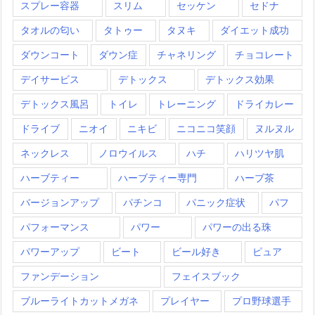
スプレー容器
スリム
セッケン
セドナ
タオルの匂い
タトゥー
タヌキ
ダイエット成功
ダウンコート
ダウン症
チャネリング
チョコレート
デイサービス
デトックス
デトックス効果
デトックス風呂
トイレ
トレーニング
ドライカレー
ドライブ
ニオイ
ニキビ
ニコニコ笑顔
ヌルヌル
ネックレス
ノロウイルス
ハチ
ハリツヤ肌
ハーブティー
ハーブティー専門
ハーブ茶
バージョンアップ
パチンコ
パニック症状
パフ
パフォーマンス
パワー
パワーの出る珠
パワーアップ
ビート
ビール好き
ピュア
ファンデーション
フェイスブック
ブルーライトカットメガネ
プレイヤー
プロ野球選手