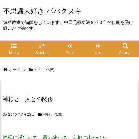
不思議大好き ババタヌキ
気功教室で講師をしています。中国元極功法８００年の伝統を受け
継いだ功法です。
Menu
Sidebar
Prev
Next
Search
ホーム
>
神社、仏閣
神様と 人との関係
2010年7月25日
神社、仏閣
神様に呼ばれて 暑い盛りの 京都に出かけた