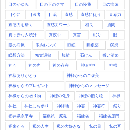
目のかゆみ
目の下のクマ
目の怪我
目の病気
目やに
目医者
目薬
直感
直感に従う
直感力
直感力を磨く
直感力ワーク
相良
眉間
真っ赤な夕焼け
真夜中
真言
眠り
眼
眼の病気
眼内レンズ
睡眠
睡眠薬
瞑想
瞑想方法
知覚過敏
短縮
石けん
祓い清め
神々
神の声
神の存在
神倉神社
神様
神様ありがとう
神様からのご褒美
神様からのプレゼント
神様からのメッセージ
神様からの贈り物
神様の化身
神様の贈り物
神界
神社
神社にお参り
神降地
神霊
神霊符
祭り
福井県永平寺
福島第一原発
福建省
福建省厦門
福来たる
私の人生
私の大好きな
私の目
私の耳