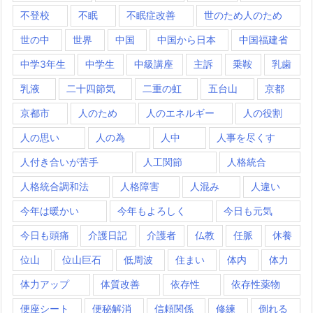
不登校
不眠
不眠症改善
世のため人のため
世の中
世界
中国
中国から日本
中国福建省
中学3年生
中学生
中級講座
主訴
乗鞍
乳歯
乳液
二十四節気
二重の虹
五台山
京都
京都市
人のため
人のエネルギー
人の役割
人の思い
人の為
人中
人事を尽くす
人付き合いが苦手
人工関節
人格統合
人格統合調和法
人格障害
人混み
人違い
今年は暖かい
今年もよろしく
今日も元気
今日も頭痛
介護日記
介護者
仏教
任脈
休養
位山
位山巨石
低周波
住まい
体内
体力
体力アップ
体質改善
依存性
依存性薬物
便座シート
便秘解消
信頼関係
修練
倒れる