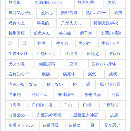
無添加
無添加せっけん
無理無理
無給
無邪気な子供
煮出し
熊野古道
熱いパワー
燃費
燃費向上
爆発的
爪が丈夫に
特別支援学校
特別講座
狛犬さん
狭心症
獅子舞
玄関の掃除
珠
球
甘酒
生き方
生の声
生後1ヶ月
生後4ヶ月
生後6ヶ月
生理痛
田植え
甲状腺
男女の差
画龍点睛
疫病
疲れない身体
疲れ知らず
疾病
病原体
病気
病状
痒みがなくなる
痛くない
痰
癌
癌と漢方薬
癌細胞
発達凸凹
発達障害
発酵食品
発音
白内障
白内障手術
白山
白檀
白檀線香
白髪染め
白髪染め卒業
皇祖皇太神宮
皮膚
皮膚トラブル
皮膚呼吸
皮膚炎
目
目が悪い