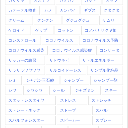
カササギ
カステラ
カタカナ
カット
カップ
カテーテル検査
カメ
カンパイ
ギブス
クタクタ
クリーム
クンクン
グジュグジュ
ケムリ
ケロイド
ゲップ
コットン
コノハナサクヤ姫
コレステロール
コロナウイルス
コロナウイルス予防
コロナウイルス感染
コロナウイルス感染症
コンサータ
サッカーの練習
サトウキビ
サトルエネルギー
サラサラツヤツヤ
サルコイドーシス
サンプル化粧品
シミ
シャボン玉石鹸
シャンプー
シャンプー剤
シワ
シワシワ
シール
ジャズミン
スキー
スタットレスタイヤ
ストレス
ストレッチ
ストレートネック
ストーブ
スバル
スバルフォレスター
スピーカー
スプレー