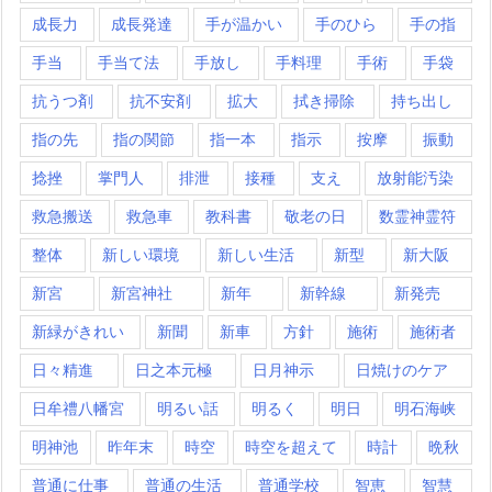
成長力
成長発達
手が温かい
手のひら
手の指
手当
手当て法
手放し
手料理
手術
手袋
抗うつ剤
抗不安剤
拡大
拭き掃除
持ち出し
指の先
指の関節
指一本
指示
按摩
振動
捻挫
掌門人
排泄
接種
支え
放射能汚染
救急搬送
救急車
教科書
敬老の日
数霊神霊符
整体
新しい環境
新しい生活
新型
新大阪
新宮
新宮神社
新年
新幹線
新発売
新緑がきれい
新聞
新車
方針
施術
施術者
日々精進
日之本元極
日月神示
日焼けのケア
日牟禮八幡宮
明るい話
明るく
明日
明石海峡
明神池
昨年末
時空
時空を超えて
時計
晩秋
普通に仕事
普通の生活
普通学校
智恵
智慧