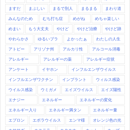
ますだ
まぶしい
まるで別人
まるまる
まわり道
みんなのため
むち打ち症
めがね
めちゃ楽しい
めまい
もう大丈夫
やけど
やけど治療
やけど跡
やわらかさ
ゆるいブラ
よかったぁ
わたしの人生
アトピー
アリゾナ州
アルカリ性
アルコール消毒
アレルギー
アレルギーの薬
アレルギー症状
アンケート
イヤホン
インフルエンザウイルス
インフルエンザワクチン
インプラント
ウィルス感染
ウイルス感染
ウミガメ
エイズウイルス
エイズ陽性
エナジー
エネルギー
エネルギーの変化
エネルギー入り
エネルギー満タン
エネルギー量
エプロン
エボラウイルス
エンマ様
オレンジ色の光