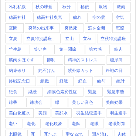
私利私欲
秋の味覚
秋分
秘伝
穀物
穀雨
穂高神社
穂高神社奥宮
穢れ
空の雲
空気
空間
突然の出来事
突然死
窓を全開
窓際
立夏
立夏特別講座、
立山
立秋
立秋特別講座
竹生島
笑い声
第一関節
第六感
筋肉
筋肉をほぐす
節制
精神的ストレス
糖尿病
約束破り
純石けん
紫外線カット
終戦の日
終戦記念日
組織
経脈
経血
給与
統計
絶食
継続
網膜色素変性症
緊急
緊急事態
線香
練功会
縁
美しい音色
美白効果
美白化粧水
美顔
美顔水
羽生結弦選手
羽生選手
老い
老化
老化現象
老師
老眼
老眼対策
老眼鏡
耳
耳たぶ
聖なる地
聞き流し
肉体