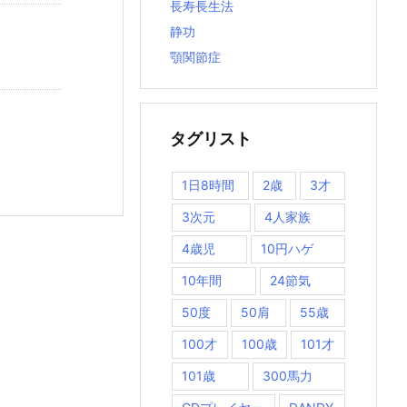
長寿長生法
静功
顎関節症
タグリスト
1日8時間
2歳
3才
3次元
4人家族
4歳児
10円ハゲ
10年間
24節気
50度
50肩
55歳
100才
100歳
101才
101歳
300馬力