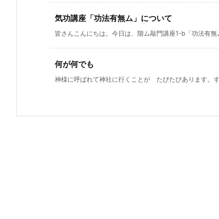
気功講座「功法有無ム」について
皆さんこんにちは。今日は、階ム敲門講座1-b「功法有無ム」
何が何でも
神様に呼ばれて神社に行くことが たびたびあります。すぐ