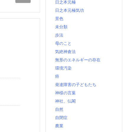
日之本元極
日之本元極気功
景色
未分類
歩法
母のこと
気絶神倉法
無形のエネルギーの存在
環境汚染
癌
発達障害の子どもたち
神様の言葉
神社、仏閣
自然
自閉症
農業