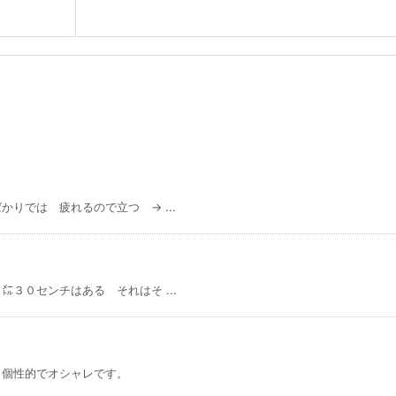
りでは 疲れるので立つ → ...
３０センチはある それはそ ...
。個性的でオシャレです。