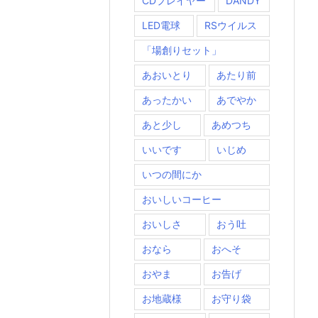
CDプレイヤー
DANDY
LED電球
RSウイルス
「場創りセット」
あおいとり
あたり前
あったかい
あでやか
あと少し
あめつち
いいです
いじめ
いつの間にか
おいしいコーヒー
おいしさ
おう吐
おなら
おへそ
おやま
お告げ
お地蔵様
お守り袋