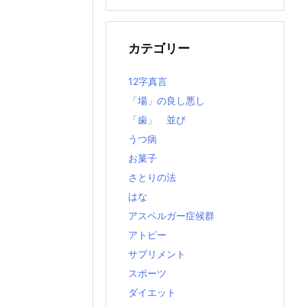
の
記
事
カテゴリー
12字真言
「場」の良し悪し
「歯」 並び
うつ病
お菓子
さとりの法
はな
アスペルガー症候群
アトピー
サプリメント
スポーツ
ダイエット