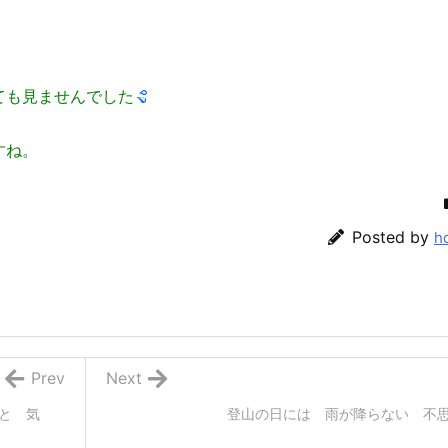
ても見ませんでした
すね。
Posted by
h
Prev
Next
と 気
登山の日には 雨が降らない 不