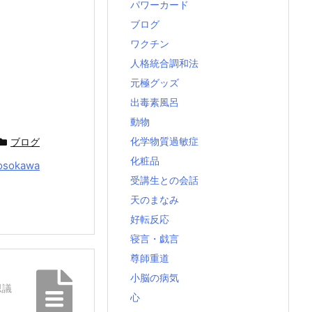
パワーカード
ブログ
ワクチン
人格統合調和法
元極グッズ
出毒素風呂
動物
化学物質過敏症
ブログ
化粧品
osokawa
受講生との会話
天のまなみ
好転反応
寝言・戯言
尊師重道
小脳の病気
思議
心