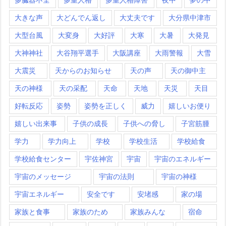
大きな声
大どんでん返し
大丈夫です
大分県中津市
大型台風
大変身
大好評
大寒
大暑
大発見
大神神社
大谷翔平選手
大阪講座
大雨警報
大雪
大震災
天からのお知らせ
天の声
天の御中主
天の神様
天の采配
天命
天地
天災
天目
好転反応
姿勢
姿勢を正しく
威力
嬉しいお便り
嬉しい出来事
子供の成長
子供への脅し
子宮筋腫
学力
学力向上
学校
学校生活
学校給食
学校給食センター
宇佐神宮
宇宙
宇宙のエネルギー
宇宙のメッセージ
宇宙の法則
宇宙の神様
宇宙エネルギー
安全です
安堵感
家の場
家族と食事
家族のため
家族みんな
宿命