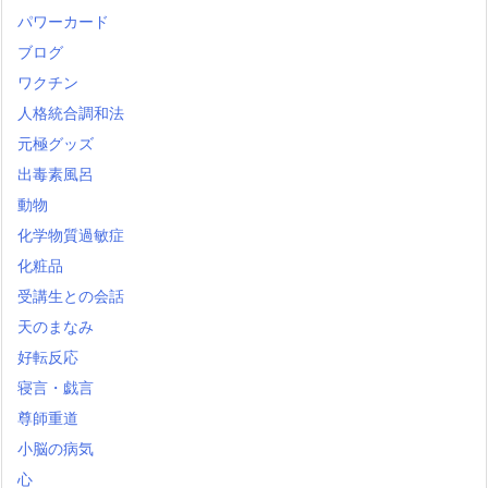
パワーカード
ブログ
ワクチン
人格統合調和法
元極グッズ
出毒素風呂
動物
化学物質過敏症
化粧品
受講生との会話
天のまなみ
好転反応
寝言・戯言
尊師重道
小脳の病気
心