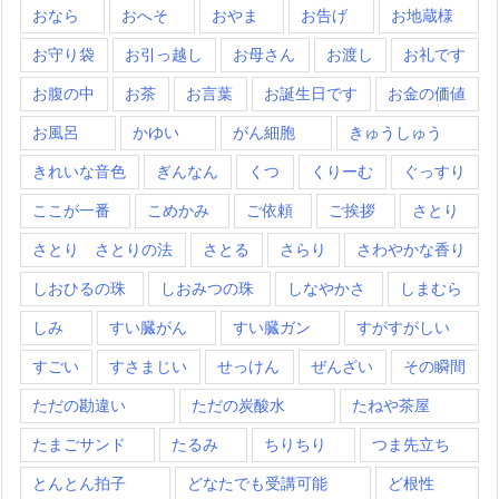
おなら
おへそ
おやま
お告げ
お地蔵様
お守り袋
お引っ越し
お母さん
お渡し
お礼です
お腹の中
お茶
お言葉
お誕生日です
お金の価値
お風呂
かゆい
がん細胞
きゅうしゅう
きれいな音色
ぎんなん
くつ
くりーむ
ぐっすり
ここが一番
こめかみ
ご依頼
ご挨拶
さとり
さとり さとりの法
さとる
さらり
さわやかな香り
しおひるの珠
しおみつの珠
しなやかさ
しまむら
しみ
すい臓がん
すい臓ガン
すがすがしい
すごい
すさまじい
せっけん
ぜんざい
その瞬間
ただの勘違い
ただの炭酸水
たねや茶屋
たまごサンド
たるみ
ちりちり
つま先立ち
とんとん拍子
どなたでも受講可能
ど根性