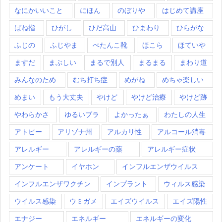
なにかいいこと
にほん
のぼりや
はじめて講座
ばね指
ひがし
ひだ高山
ひまわり
ひらがな
ふじの
ふじやま
ぺたんこ靴
ほこら
ほていや
ますだ
まぶしい
まるで別人
まるまる
まわり道
みんなのため
むち打ち症
めがね
めちゃ楽しい
めまい
もう大丈夫
やけど
やけど治療
やけど跡
やわらかさ
ゆるいブラ
よかったぁ
わたしの人生
アトピー
アリゾナ州
アルカリ性
アルコール消毒
アレルギー
アレルギーの薬
アレルギー症状
アンケート
イヤホン
インフルエンザウイルス
インフルエンザワクチン
インプラント
ウィルス感染
ウイルス感染
ウミガメ
エイズウイルス
エイズ陽性
エナジー
エネルギー
エネルギーの変化