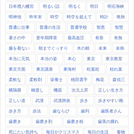
日牟禮八幡宮
明るい話
明るく
明日
明石海峡
明神池
昨年末
時空
時空を超えて
時計
晩秋
普通に仕事
普通の生活
普通学校
智恵
智慧
暑さの中
更年期障害
最高血圧
有形
有無
服を着ない
朝までぐっすり
木の精
未来
未病
本当に元気
本当の姿
本心
東京
東京教室
東京方面
東京講座
東海村
松葉杖
枯れ葉
柔軟な
柔軟剤
栄養士
桃田選手
梅花
森信三
横隔膜
橋渡し
機器
次元上昇
正しい生き方
正しい道
武漢
武漢肺炎
歩き
歩きやすい靴
歩き方
歩法
歯ならび
歯列
歯医者さん
歯磨き
歯磨き剤
歯磨き粉
歯茎の腫れ
死にたい気持ち
毎日がクリスマス
毎日の生活
毒物