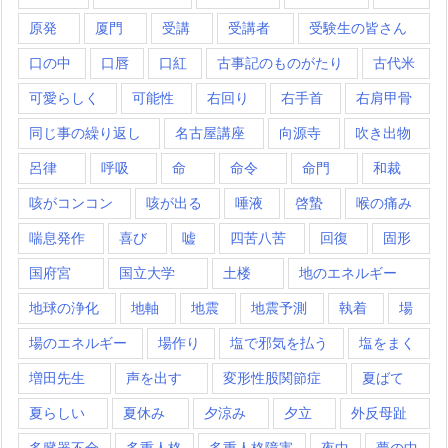
原発
厦門
受講
受講者
受験生の皆さん
口の中
口唇
口紅
古事記のものがたり
古代米
可愛らしく
可能性
右回り
右手首
右肩甲骨
同じ事の繰り返し
名古屋講座
向源寺
吹き出物
呂律
呼吸
命
命令
命門
和裁
咳がコンコン
咳が出る
唾液
啓蟄
喉の痛み
喘息発作
喜び
嘘
四苦八苦
回復
固形
国府宮
国立大学
土楼
地のエネルギー
地球の浄化
地軸
地震
地震予測
執着
場
場のエネルギー
場作り
塩で邪気を払う
塩をまく
増田先生
声を出す
変形性股関節症
夏ばて
夏らしい
夏休み
夕涼み
夕立
外反母趾
多臓器不全
多重人格
多重人格障害
夜中
夢の中