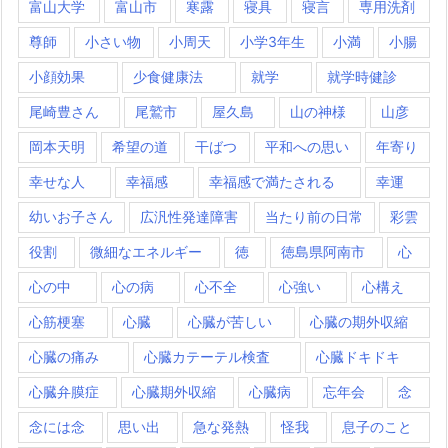
富山大学
富山市
寒露
寝具
寝言
専用洗剤
尊師
小さい物
小周天
小学3年生
小満
小腸
小顔効果
少食健康法
就学
就学時健診
尾崎豊さん
尾鷲市
屋久島
山の神様
山彦
岡本天明
希望の道
干ばつ
平和への思い
年寄り
幸せな人
幸福感
幸福感で満たされる
幸運
幼いお子さん
広汎性発達障害
当たり前の日常
彩雲
役割
微細なエネルギー
徳
徳島県阿南市
心
心の中
心の病
心不全
心強い
心構え
心筋梗塞
心臓
心臓が苦しい
心臓の期外収縮
心臓の痛み
心臓カテーテル検査
心臓ドキドキ
心臓弁膜症
心臓期外収縮
心臓病
忘年会
念
念には念
思い出
急な発熱
怪我
息子のこと