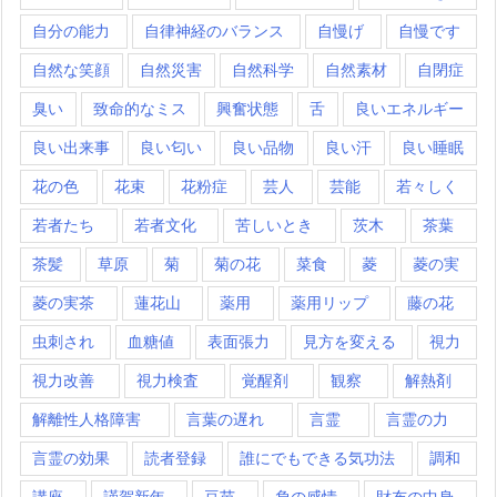
自分の能力
自律神経のバランス
自慢げ
自慢です
自然な笑顔
自然災害
自然科学
自然素材
自閉症
臭い
致命的なミス
興奮状態
舌
良いエネルギー
良い出来事
良い匂い
良い品物
良い汗
良い睡眠
花の色
花束
花粉症
芸人
芸能
若々しく
若者たち
若者文化
苦しいとき
茨木
茶葉
茶髪
草原
菊
菊の花
菜食
菱
菱の実
菱の実茶
蓮花山
薬用
薬用リップ
藤の花
虫刺され
血糖値
表面張力
見方を変える
視力
視力改善
視力検査
覚醒剤
観察
解熱剤
解離性人格障害
言葉の遅れ
言霊
言霊の力
言霊の効果
読者登録
誰にでもできる気功法
調和
講座
謹賀新年
豆苗
負の感情
財布の中身