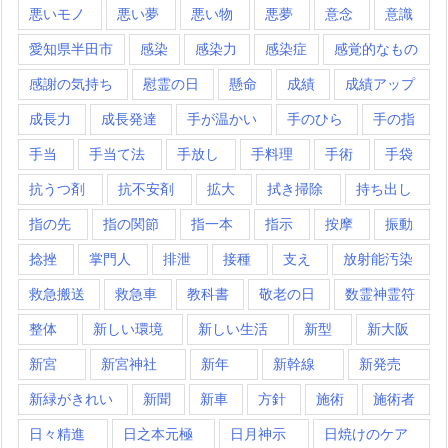
悪いモノ
悪い夢
悪い物
悪夢
意念
意識
愛知県半田市
感染
感染力
感染症
感覚的なもの
感謝の気持ち
慰霊の日
懸命
成績
成績アップ
成長力
成長発達
手が温かい
手のひら
手の指
手当
手当て法
手放し
手料理
手術
手袋
抗うつ剤
抗不安剤
拡大
拭き掃除
持ち出し
指の先
指の関節
指一本
指示
按摩
振動
捻挫
掌門人
排泄
接種
支え
放射能汚染
救急搬送
救急車
教科書
敬老の日
数霊神霊符
整体
新しい環境
新しい生活
新型
新大阪
新宮
新宮神社
新年
新幹線
新発売
新緑がきれい
新聞
新車
方針
施術
施術者
日々精進
日之本元極
日月神示
日焼けのケア