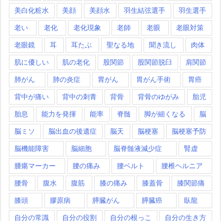
美白化粧水
美顔
美顔水
羽生結弦選手
羽生選手
老い
老化
老化現象
老師
老眼
老眼対策
老眼鏡
耳
耳たぶ
聖なる地
聞き流し
肉体
肌に優しい
肌の老化
股関節
股関節脱臼
肩関節
肺がん
肺の炎症
胃がん
胃がん手術
胃癌
背中が痛い
背中の刺青
背骨
背骨のゆがみ
胎児
胎息
能力を発揮
能率
脊髄
脚が細くなる
脳
脳ミソ
脳出血の後遺症
脳天
脳梗塞
脳梗塞予防
脳機能障害
脳細胞
脳脊髄液減少症
腎虚
腫瘍マーカー
腰の痛み
腰ベルト
腰椎ヘルニア
腰骨
腹水
腹筋
膝の痛み
膝蓋骨
膝関節痛
膝頭
膠原病
膵臓がん
膵臓癌
臥龍
自分の常識
自分の役割
自分の根っこ
自分の生き方