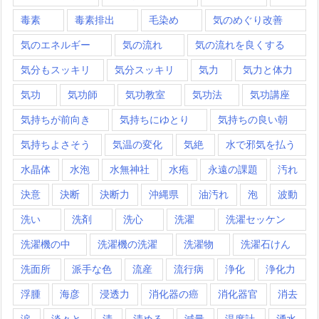
毒素
毒素排出
毛染め
気のめぐり改善
気のエネルギー
気の流れ
気の流れを良くする
気分もスッキリ
気分スッキリ
気力
気力と体力
気功
気功師
気功教室
気功法
気功講座
気持ちが前向き
気持ちにゆとり
気持ちの良い朝
気持ちよさそう
気温の変化
気絶
水で邪気を払う
水晶体
水泡
水無神社
水疱
永遠の課題
汚れ
決意
決断
決断力
沖縄県
油汚れ
泡
波動
洗い
洗剤
洗心
洗濯
洗濯セッケン
洗濯機の中
洗濯機の洗濯
洗濯物
洗濯石けん
洗面所
派手な色
流産
流行病
浄化
浄化力
浮腫
海彦
浸透力
消化器の癌
消化器官
消去
涙
淡々と
清
清める
減量
温度計
湧水