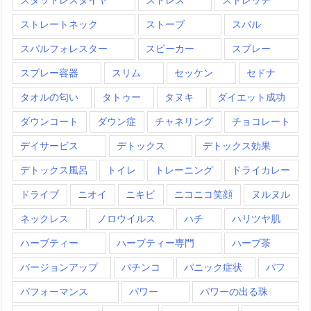
ストレートネック
ストーブ
スバル
スバルフォレスター
スピーカー
スプレー
スプレー容器
スリム
セッケン
セドナ
タオルの匂い
タトゥー
タヌキ
ダイエット成功
ダウンコート
ダウン症
チャネリング
チョコレート
デイサービス
デトックス
デトックス効果
デトックス風呂
トイレ
トレーニング
ドライカレー
ドライブ
ニオイ
ニキビ
ニコニコ笑顔
ヌルヌル
ネックレス
ノロウイルス
ハチ
ハリツヤ肌
ハーブティー
ハーブティー専門
ハーブ茶
バージョンアップ
パチンコ
パニック症状
パフ
パフォーマンス
パワー
パワーの出る珠