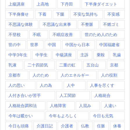
上級講座
上高地
下丹田
下半身ダイエット
下半身痩せ
下着
下腿
不安な気持ち
不安感
不思議な体験
不思議な出来事
不整脈
不燃ゴミ
不登校
不眠
不眠症改善
世のため人のため
世の中
世界
中国
中国から日本
中国福建省
中学3年生
中学生
中級講座
主訴
乗鞍
乳歯
乳液
二十四節気
二重の虹
五台山
京都
京都市
人のため
人のエネルギー
人の役割
人の思い
人の為
人中
人事を尽くす
人付き合いが苦手
人工関節
人格統合
人格統合調和法
人格障害
人混み
人違い
今年は暖かい
今年もよろしく
今日も元気
今日も頭痛
介護日記
介護者
仏教
任脈
休養