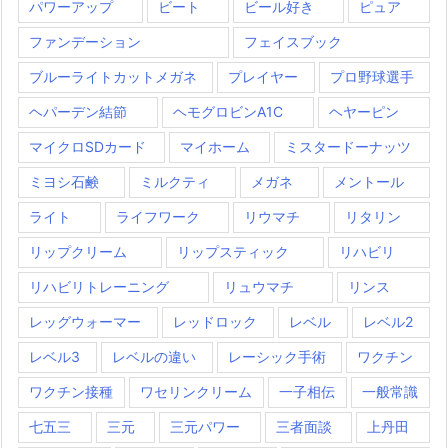
パワーアップ
ビート
ビール好き
ピュア
ファンデーション
フェイスブック
ブルーライトカットメガネ
プレイヤー
プロ野球選手
ヘパーデン結節
ヘモグロビンA1C
ヘヤーピン
マイクロSDカード
マイホーム
ミスタードーナッツ
ミヨシ石鹸
ミルクティ
メガネ
メントール
ライト
ライフワーク
リウマチ
リタリン
リップクリーム
リップスティック
リハビリ
リハビリトレーニング
リュウマチ
リンス
レッグウォーマー
レッドロック
レベル
レベル2
レベル3
レベルの違い
レーシック手術
ワクチン
ワクチン接種
ワセリンクリーム
一子相伝
一般常識
七五三
三元
三元パワー
三者面談
上丹田