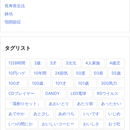
長寿長生法
静功
顎関節症
タグリスト
1日8時間
2歳
3才
3次元
4人家族
4歳児
10円ハゲ
10年間
24節気
50度
50肩
55歳
100才
100歳
101才
101歳
300馬力
CDプレイヤー
DANDY
LED電球
RSウイルス
「場創りセット」
あおいとり
あたり前
あったかい
あでやか
あと少し
あめつち
いいです
いじめ
いつの間にか
おいしいコーヒー
おいしさ
おう吐