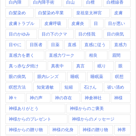
白内障
白内障手術
白山
白檀
白檀線香
白髪染め
白髪染め卒業
皇祖皇太神宮
皮膚
皮膚トラブル
皮膚呼吸
皮膚炎
目
目が悪い
目のかゆみ
目の下のクマ
目の怪我
目の病気
目やに
目医者
目薬
直感
直感に従う
直感力
直感力を磨く
直感力ワーク
相良
眉間
真っ赤な夕焼け
真夜中
真言
眠り
眼
眼の病気
眼内レンズ
睡眠
睡眠薬
瞑想
瞑想方法
知覚過敏
短縮
石けん
祓い清め
神々
神の声
神の存在
神倉神社
神様
神様ありがとう
神様からのご褒美
神様からのプレゼント
神様からのメッセージ
神様からの贈り物
神様の化身
神様の贈り物
神界