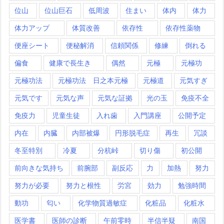
位山
位山巨石
低周波
住まい
体内
体力
体力アップ
体質改善
依存性
依存性薬物
便座シート
便秘解消
信頼関係
修練
倒れる
偏食
健康で長生き
偶然
元極
元極功
元極功法
元極功法 日之本元極
元極道
元気すぎ
元気です
元気な声
元気な証拠
光の玉
免疫不全
免疫力
児童生徒
入れ歯
入門講座
公開予定
内在
内臓
内部被爆
円形脱毛症
再生
冗談
冬至特別
冷夏
分杭峠
切り傷
初公開
前向きな気持ち
前腕部
副反応
力
加熱
努力
努力が必要
努力と根性
労宮
効力
勉強時間
動功
匂い
化学物質過敏症
化粧品
化粧水
医学書
医師の診断
午前零時
半信半疑
南国