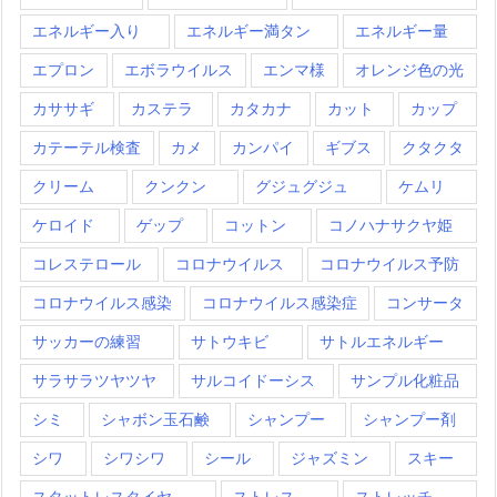
エネルギー入り
エネルギー満タン
エネルギー量
エプロン
エボラウイルス
エンマ様
オレンジ色の光
カササギ
カステラ
カタカナ
カット
カップ
カテーテル検査
カメ
カンパイ
ギブス
クタクタ
クリーム
クンクン
グジュグジュ
ケムリ
ケロイド
ゲップ
コットン
コノハナサクヤ姫
コレステロール
コロナウイルス
コロナウイルス予防
コロナウイルス感染
コロナウイルス感染症
コンサータ
サッカーの練習
サトウキビ
サトルエネルギー
サラサラツヤツヤ
サルコイドーシス
サンプル化粧品
シミ
シャボン玉石鹸
シャンプー
シャンプー剤
シワ
シワシワ
シール
ジャズミン
スキー
スタットレスタイヤ
ストレス
ストレッチ