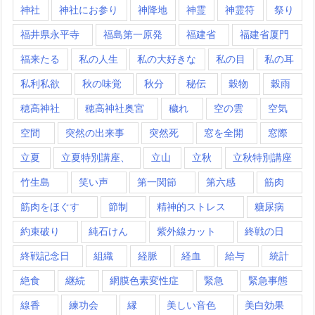
神社
神社にお参り
神降地
神霊
神霊符
祭り
福井県永平寺
福島第一原発
福建省
福建省厦門
福来たる
私の人生
私の大好きな
私の目
私の耳
私利私欲
秋の味覚
秋分
秘伝
穀物
穀雨
穂高神社
穂高神社奥宮
穢れ
空の雲
空気
空間
突然の出来事
突然死
窓を全開
窓際
立夏
立夏特別講座、
立山
立秋
立秋特別講座
竹生島
笑い声
第一関節
第六感
筋肉
筋肉をほぐす
節制
精神的ストレス
糖尿病
約束破り
純石けん
紫外線カット
終戦の日
終戦記念日
組織
経脈
経血
給与
統計
絶食
継続
網膜色素変性症
緊急
緊急事態
線香
練功会
縁
美しい音色
美白効果