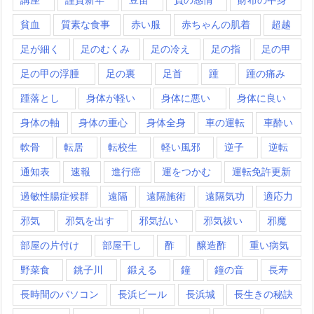
貧血
質素な食事
赤い服
赤ちゃんの肌着
超越
足が細く
足のむくみ
足の冷え
足の指
足の甲
足の甲の浮腫
足の裏
足首
踵
踵の痛み
踵落とし
身体が軽い
身体に悪い
身体に良い
身体の軸
身体の重心
身体全身
車の運転
車酔い
軟骨
転居
転校生
軽い風邪
逆子
逆転
通知表
速報
進行癌
運をつかむ
運転免許更新
過敏性腸症候群
遠隔
遠隔施術
遠隔気功
適応力
邪気
邪気を出す
邪気払い
邪気祓い
邪魔
部屋の片付け
部屋干し
酢
醸造酢
重い病気
野菜食
銚子川
鍛える
鐘
鐘の音
長寿
長時間のパソコン
長浜ビール
長浜城
長生きの秘訣