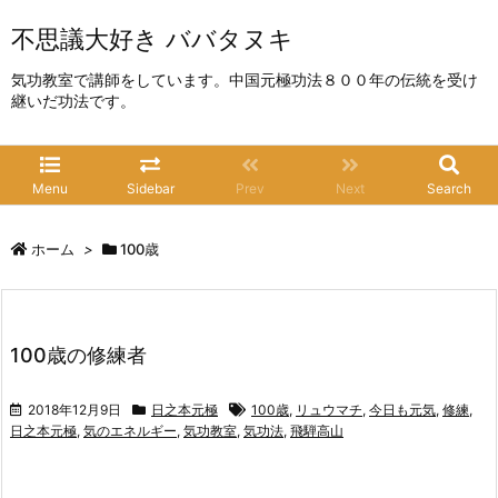
不思議大好き ババタヌキ
気功教室で講師をしています。中国元極功法８００年の伝統を受け
継いだ功法です。
Menu
Sidebar
Prev
Next
Search
ホーム
>
100歳
100歳の修練者
2018年12月9日
日之本元極
100歳
,
リュウマチ
,
今日も元気
,
修練
,
日之本元極
,
気のエネルギー
,
気功教室
,
気功法
,
飛騨高山