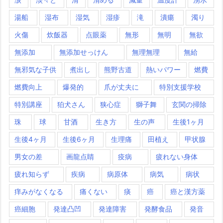
湯船
湿布
湿気
湿疹
滝
潰瘍
濁り
火傷
炊飯器
点眼薬
無形
無明
無欲
無添加
無添加せっけん
無理無理
無給
無邪気な子供
煮出し
熊野古道
熱いパワー
燃費
燃費向上
爆発的
爪が丈夫に
特別支援学校
特別講座
狛犬さん
狭心症
獅子舞
玄関の掃除
珠
球
甘酒
生き方
生の声
生後1ヶ月
生後4ヶ月
生後6ヶ月
生理痛
田植え
甲状腺
男女の差
画龍点睛
疫病
疲れない身体
疲れ知らず
疾病
病原体
病気
病状
痒みがなくなる
痛くない
痰
癌
癌と漢方薬
癌細胞
発達凸凹
発達障害
発酵食品
発音