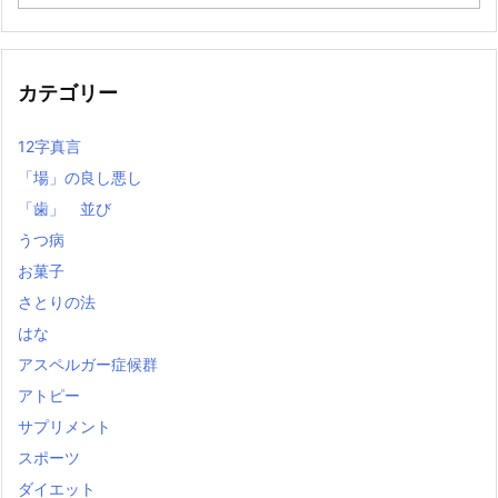
去
の
記
事
カテゴリー
12字真言
「場」の良し悪し
「歯」 並び
うつ病
お菓子
さとりの法
はな
アスペルガー症候群
アトピー
サプリメント
スポーツ
ダイエット