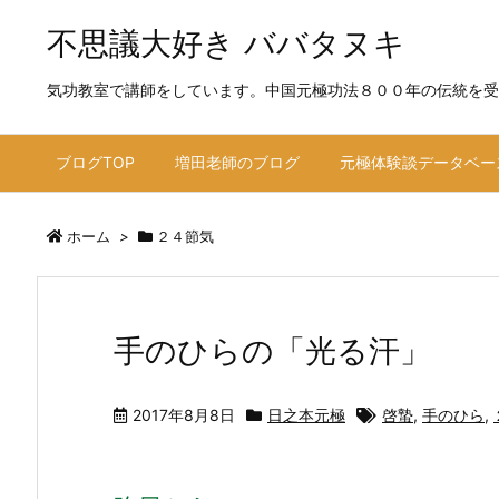
不思議大好き ババタヌキ
気功教室で講師をしています。中国元極功法８００年の伝統を受
ブログTOP
増田老師のブログ
元極体験談データベー
ホーム
>
２４節気
手のひらの「光る汗」
2017年8月8日
日之本元極
啓蟄
,
手のひら
,