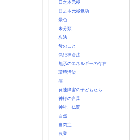
日之本元極
日之本元極気功
景色
未分類
歩法
母のこと
気絶神倉法
無形のエネルギーの存在
環境汚染
癌
発達障害の子どもたち
神様の言葉
神社、仏閣
自然
自閉症
農業