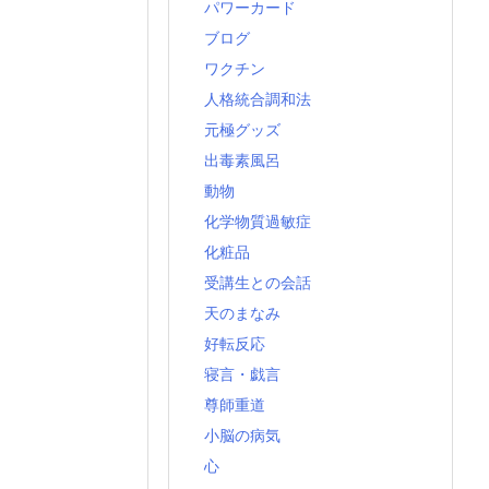
パワーカード
ブログ
ワクチン
人格統合調和法
元極グッズ
出毒素風呂
動物
化学物質過敏症
化粧品
受講生との会話
天のまなみ
好転反応
寝言・戯言
尊師重道
小脳の病気
心