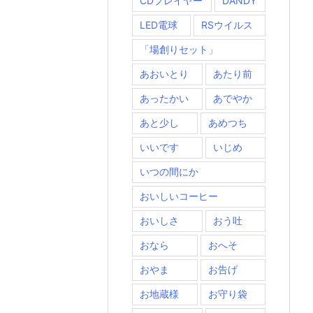
CDプレイヤー
DANDY
LED電球
RSウイルス
「場創りセット」
あおいとり
あたり前
あったかい
あでやか
あと少し
あめつち
いいです
いじめ
いつの間にか
おいしいコーヒー
おいしさ
おう吐
おなら
おへそ
おやま
お告げ
お地蔵様
お守り袋