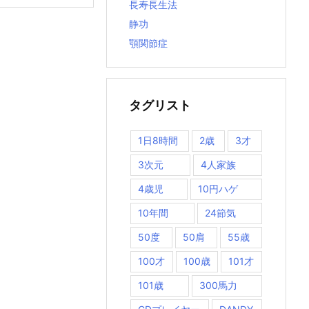
長寿長生法
静功
顎関節症
タグリスト
1日8時間
2歳
3才
3次元
4人家族
4歳児
10円ハゲ
10年間
24節気
50度
50肩
55歳
100才
100歳
101才
101歳
300馬力