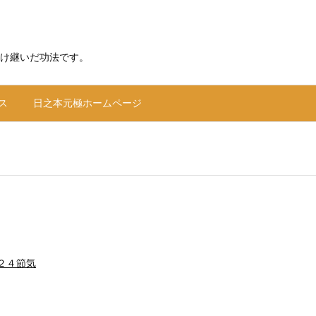
け継いだ功法です。
ス
日之本元極ホームページ
２４節気