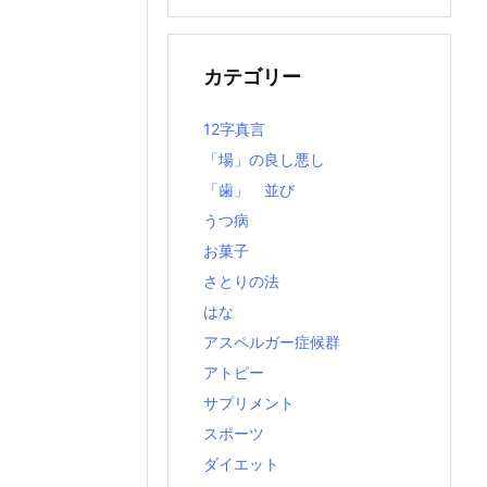
の
記
事
カテゴリー
12字真言
「場」の良し悪し
「歯」 並び
うつ病
お菓子
さとりの法
はな
アスペルガー症候群
アトピー
サプリメント
スポーツ
ダイエット