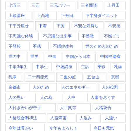
七五三
三元
三元パワー
三者面談
上丹田
上級講座
上高地
下丹田
下半身ダイエット
下半身痩せ
下着
下腿
不安な気持ち
不安感
不思議な体験
不思議な出来事
不整脈
不燃ゴミ
不登校
不眠
不眠症改善
世のため人のため
世の中
世界
中国
中国から日本
中国福建省
中学3年生
中学生
中級講座
主訴
乗鞍
乳歯
乳液
二十四節気
二重の虹
五台山
京都
京都市
人のため
人のエネルギー
人の役割
人の思い
人の為
人中
人事を尽くす
人付き合いが苦手
人工関節
人格統合
人格統合調和法
人格障害
人混み
人違い
今年は暖かい
今年もよろしく
今日も元気