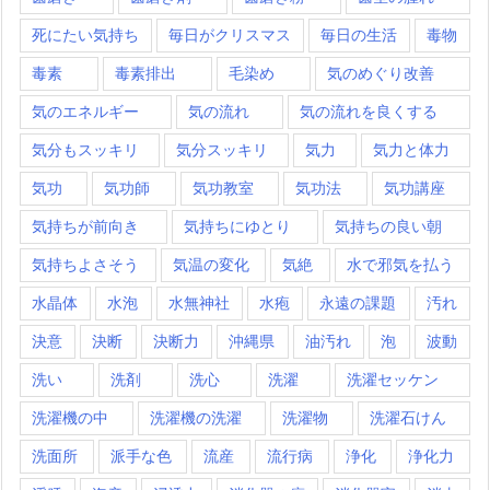
死にたい気持ち
毎日がクリスマス
毎日の生活
毒物
毒素
毒素排出
毛染め
気のめぐり改善
気のエネルギー
気の流れ
気の流れを良くする
気分もスッキリ
気分スッキリ
気力
気力と体力
気功
気功師
気功教室
気功法
気功講座
気持ちが前向き
気持ちにゆとり
気持ちの良い朝
気持ちよさそう
気温の変化
気絶
水で邪気を払う
水晶体
水泡
水無神社
水疱
永遠の課題
汚れ
決意
決断
決断力
沖縄県
油汚れ
泡
波動
洗い
洗剤
洗心
洗濯
洗濯セッケン
洗濯機の中
洗濯機の洗濯
洗濯物
洗濯石けん
洗面所
派手な色
流産
流行病
浄化
浄化力