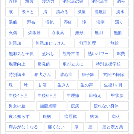
浮腫
海彦
浸透力
消化器の癌
消化器官
消去
涙
淡々と
清
清める
減量
温度計
湧水
湯船
湿布
湿気
湿疹
滝
潰瘍
濁り
火傷
炊飯器
点眼薬
無形
無明
無欲
無添加
無添加せっけん
無理無理
無給
無邪気な子供
煮出し
熊野古道
熱いパワー
燃費
燃費向上
爆発的
爪が丈夫に
特別支援学校
特別講座
狛犬さん
狭心症
獅子舞
玄関の掃除
珠
球
甘酒
生き方
生の声
生後1ヶ月
生後4ヶ月
生後6ヶ月
生理痛
田植え
甲状腺
男女の差
画龍点睛
疫病
疲れない身体
疲れ知らず
疾病
病原体
病気
病状
痒みがなくなる
痛くない
痰
癌
癌と漢方薬