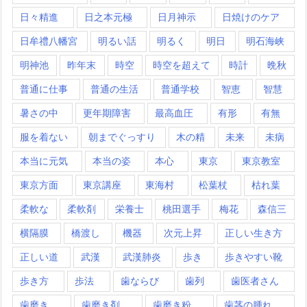
日々精進
日之本元極
日月神示
日焼けのケア
日牟禮八幡宮
明るい話
明るく
明日
明石海峡
明神池
昨年末
時空
時空を超えて
時計
晩秋
普通に仕事
普通の生活
普通学校
智恵
智慧
暑さの中
更年期障害
最高血圧
有形
有無
服を着ない
朝までぐっすり
木の精
未来
未病
本当に元気
本当の姿
本心
東京
東京教室
東京方面
東京講座
東海村
松葉杖
枯れ葉
柔軟な
柔軟剤
栄養士
桃田選手
梅花
森信三
横隔膜
橋渡し
機器
次元上昇
正しい生き方
正しい道
武漢
武漢肺炎
歩き
歩きやすい靴
歩き方
歩法
歯ならび
歯列
歯医者さん
歯磨き
歯磨き剤
歯磨き粉
歯茎の腫れ