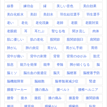
線香
練功会
縁
美しい音色
美白効果
美白化粧水
美顔
美顔水
羽生結弦選手
羽生選手
老い
老化
老化現象
老師
老眼
老眼対策
老眼鏡
耳
耳たぶ
聖なる地
聞き流し
肉体
肌に優しい
肌の老化
股関節
股関節脱臼
肩関節
肺がん
肺の炎症
胃がん
胃がん手術
胃癌
背中が痛い
背中の刺青
背骨
背骨のゆがみ
胎児
胎息
能力を発揮
能率
脊髄
脚が細くなる
脳
脳ミソ
脳出血の後遺症
脳天
脳梗塞
脳梗塞予防
脳機能障害
脳細胞
脳脊髄液減少症
腎虚
腫瘍マーカー
腰の痛み
腰ベルト
腰椎ヘルニア
腰骨
腹水
腹筋
膝の痛み
膝蓋骨
膝関節痛
膝頭
膠原病
膵臓がん
膵臓癌
臥龍