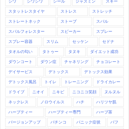
シワ
シワシワ
シール
ジャズミン
スキー
スタットレスタイヤ
ストレス
ストレッチ
ストレートネック
ストーブ
スバル
スバルフォレスター
スピーカー
スプレー
スプレー容器
スリム
セッケン
セドナ
タオルの匂い
タトゥー
タヌキ
ダイエット成功
ダウンコート
ダウン症
チャネリング
チョコレート
デイサービス
デトックス
デトックス効果
デトックス風呂
トイレ
トレーニング
ドライカレー
ドライブ
ニオイ
ニキビ
ニコニコ笑顔
ヌルヌル
ネックレス
ノロウイルス
ハチ
ハリツヤ肌
ハーブティー
ハーブティー専門
ハーブ茶
バージョンアップ
パチンコ
パニック症状
パフ