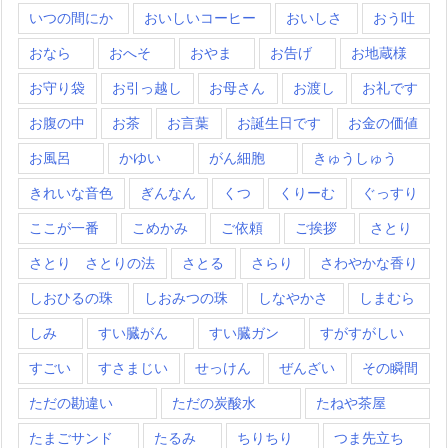
いつの間にか
おいしいコーヒー
おいしさ
おう吐
おなら
おへそ
おやま
お告げ
お地蔵様
お守り袋
お引っ越し
お母さん
お渡し
お礼です
お腹の中
お茶
お言葉
お誕生日です
お金の価値
お風呂
かゆい
がん細胞
きゅうしゅう
きれいな音色
ぎんなん
くつ
くりーむ
ぐっすり
ここが一番
こめかみ
ご依頼
ご挨拶
さとり
さとり さとりの法
さとる
さらり
さわやかな香り
しおひるの珠
しおみつの珠
しなやかさ
しまむら
しみ
すい臓がん
すい臓ガン
すがすがしい
すごい
すさまじい
せっけん
ぜんざい
その瞬間
ただの勘違い
ただの炭酸水
たねや茶屋
たまごサンド
たるみ
ちりちり
つま先立ち