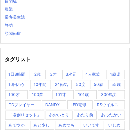
自閉症
農業
長寿長生法
静功
顎関節症
タグリスト
1日8時間
2歳
3才
3次元
4人家族
4歳児
10円ハゲ
10年間
24節気
50度
50肩
55歳
100才
100歳
101才
101歳
300馬力
CDプレイヤー
DANDY
LED電球
RSウイルス
「場創りセット」
あおいとり
あたり前
あったかい
あでやか
あと少し
あめつち
いいです
いじめ