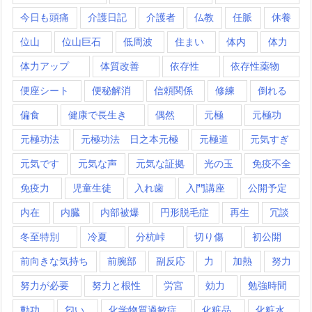
今日も頭痛
介護日記
介護者
仏教
任脈
休養
位山
位山巨石
低周波
住まい
体内
体力
体力アップ
体質改善
依存性
依存性薬物
便座シート
便秘解消
信頼関係
修練
倒れる
偏食
健康で長生き
偶然
元極
元極功
元極功法
元極功法 日之本元極
元極道
元気すぎ
元気です
元気な声
元気な証拠
光の玉
免疫不全
免疫力
児童生徒
入れ歯
入門講座
公開予定
内在
内臓
内部被爆
円形脱毛症
再生
冗談
冬至特別
冷夏
分杭峠
切り傷
初公開
前向きな気持ち
前腕部
副反応
力
加熱
努力
努力が必要
努力と根性
労宮
効力
勉強時間
動功
匂い
化学物質過敏症
化粧品
化粧水