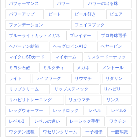
パフォーマンス
パワー
パワーの出る珠
パワーアップ
ビート
ビール好き
ピュア
ファンデーション
フェイスブック
ブルーライトカットメガネ
プレイヤー
プロ野球選手
ヘパーデン結節
ヘモグロビンA1C
ヘヤーピン
マイクロSDカード
マイホーム
ミスタードーナッツ
ミヨシ石鹸
ミルクティ
メガネ
メントール
ライト
ライフワーク
リウマチ
リタリン
リップクリーム
リップスティック
リハビリ
リハビリトレーニング
リュウマチ
リンス
レッグウォーマー
レッドロック
レベル
レベル2
レベル3
レベルの違い
レーシック手術
ワクチン
ワクチン接種
ワセリンクリーム
一子相伝
一般常識