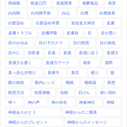
癌細胞
発達凸凹
発達障害
発酵食品
発音
白内障
白内障手術
白山
白檀
白檀線香
白髪染め
白髪染め卒業
皇祖皇太神宮
皮膚
皮膚トラブル
皮膚呼吸
皮膚炎
目
目が悪い
目のかゆみ
目の下のクマ
目の怪我
目の病気
目やに
目医者
目薬
直感
直感に従う
直感力
直感力を磨く
直感力ワーク
相良
眉間
真っ赤な夕焼け
真夜中
真言
眠り
眼
眼の病気
眼内レンズ
睡眠
睡眠薬
瞑想
瞑想方法
知覚過敏
短縮
石けん
祓い清め
神々
神の声
神の存在
神倉神社
神様
神様ありがとう
神様からのご褒美
神様からのプレゼント
神様からのメッセージ