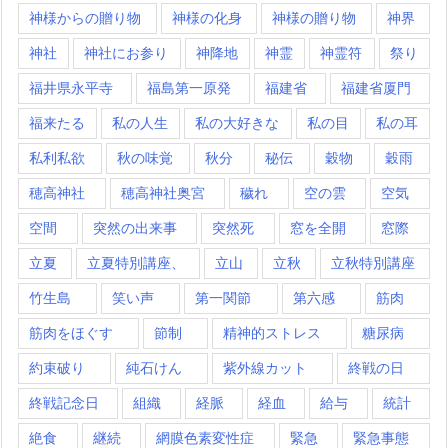
神様からの贈り物
神様の化身
神様の贈り物
神界
神社
神社にお参り
神降地
神霊
神霊符
祭り
福井県永平寺
福島第一原発
福建省
福建省厦門
福来たる
私の人生
私の大好きな
私の目
私の耳
私利私欲
秋の味覚
秋分
秘伝
穀物
穀雨
穂高神社
穂高神社奥宮
穢れ
空の雲
空気
空間
突然の出来事
突然死
窓を全開
窓際
立夏
立夏特別講座、
立山
立秋
立秋特別講座
竹生島
笑い声
第一関節
第六感
筋肉
筋肉をほぐす
節制
精神的ストレス
糖尿病
約束破り
純石けん
紫外線カット
終戦の日
終戦記念日
組織
経脈
経血
給与
統計
絶食
継続
網膜色素変性症
緊急
緊急事態