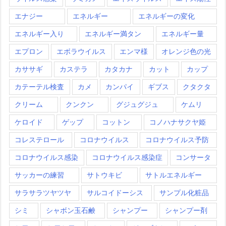
エナジー
エネルギー
エネルギーの変化
エネルギー入り
エネルギー満タン
エネルギー量
エプロン
エボラウイルス
エンマ様
オレンジ色の光
カササギ
カステラ
カタカナ
カット
カップ
カテーテル検査
カメ
カンパイ
ギブス
クタクタ
クリーム
クンクン
グジュグジュ
ケムリ
ケロイド
ゲップ
コットン
コノハナサクヤ姫
コレステロール
コロナウイルス
コロナウイルス予防
コロナウイルス感染
コロナウイルス感染症
コンサータ
サッカーの練習
サトウキビ
サトルエネルギー
サラサラツヤツヤ
サルコイドーシス
サンプル化粧品
シミ
シャボン玉石鹸
シャンプー
シャンプー剤