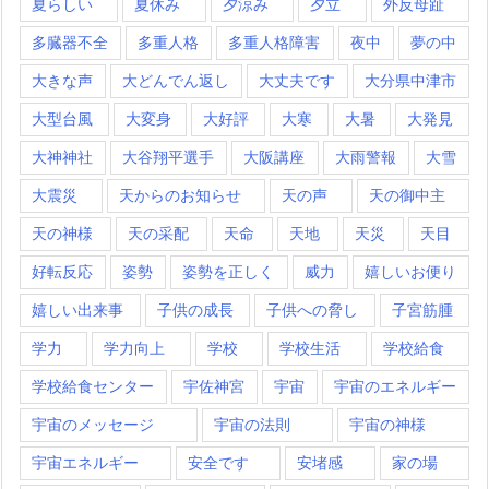
夏らしい
夏休み
夕涼み
夕立
外反母趾
多臓器不全
多重人格
多重人格障害
夜中
夢の中
大きな声
大どんでん返し
大丈夫です
大分県中津市
大型台風
大変身
大好評
大寒
大暑
大発見
大神神社
大谷翔平選手
大阪講座
大雨警報
大雪
大震災
天からのお知らせ
天の声
天の御中主
天の神様
天の采配
天命
天地
天災
天目
好転反応
姿勢
姿勢を正しく
威力
嬉しいお便り
嬉しい出来事
子供の成長
子供への脅し
子宮筋腫
学力
学力向上
学校
学校生活
学校給食
学校給食センター
宇佐神宮
宇宙
宇宙のエネルギー
宇宙のメッセージ
宇宙の法則
宇宙の神様
宇宙エネルギー
安全です
安堵感
家の場