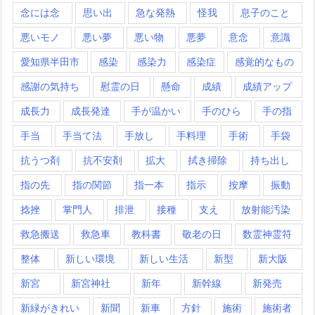
念には念
思い出
急な発熱
怪我
息子のこと
悪いモノ
悪い夢
悪い物
悪夢
意念
意識
愛知県半田市
感染
感染力
感染症
感覚的なもの
感謝の気持ち
慰霊の日
懸命
成績
成績アップ
成長力
成長発達
手が温かい
手のひら
手の指
手当
手当て法
手放し
手料理
手術
手袋
抗うつ剤
抗不安剤
拡大
拭き掃除
持ち出し
指の先
指の関節
指一本
指示
按摩
振動
捻挫
掌門人
排泄
接種
支え
放射能汚染
救急搬送
救急車
教科書
敬老の日
数霊神霊符
整体
新しい環境
新しい生活
新型
新大阪
新宮
新宮神社
新年
新幹線
新発売
新緑がきれい
新聞
新車
方針
施術
施術者