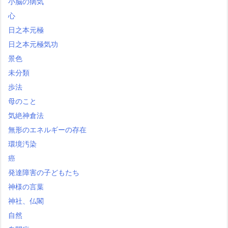
小脳の病気
心
日之本元極
日之本元極気功
景色
未分類
歩法
母のこと
気絶神倉法
無形のエネルギーの存在
環境汚染
癌
発達障害の子どもたち
神様の言葉
神社、仏閣
自然