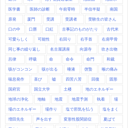
医学書
医師の診断
午前零時
半信半疑
南国
原発
厦門
受講
受講者
受験生の皆さん
口の中
口唇
口紅
古事記のものがたり
古代米
可愛らしく
可能性
右回り
右手首
右肩甲骨
同じ事の繰り返し
名古屋講座
向源寺
吹き出物
呂律
呼吸
命
命令
命門
和裁
咳がコンコン
咳が出る
唾液
啓蟄
喉の痛み
喘息発作
喜び
嘘
四苦八苦
回復
固形
国府宮
国立大学
土楼
地のエネルギー
地球の浄化
地軸
地震
地震予測
執着
場
場のエネルギー
場作り
塩で邪気を払う
塩をまく
増田先生
声を出す
変形性股関節症
夏ばて