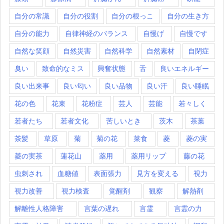
自分の常識
自分の役割
自分の根っこ
自分の生き方
自分の能力
自律神経のバランス
自慢げ
自慢です
自然な笑顔
自然災害
自然科学
自然素材
自閉症
臭い
致命的なミス
興奮状態
舌
良いエネルギー
良い出来事
良い匂い
良い品物
良い汗
良い睡眠
花の色
花束
花粉症
芸人
芸能
若々しく
若者たち
若者文化
苦しいとき
茨木
茶葉
茶髪
草原
菊
菊の花
菜食
菱
菱の実
菱の実茶
蓮花山
薬用
薬用リップ
藤の花
虫刺され
血糖値
表面張力
見方を変える
視力
視力改善
視力検査
覚醒剤
観察
解熱剤
解離性人格障害
言葉の遅れ
言霊
言霊の力