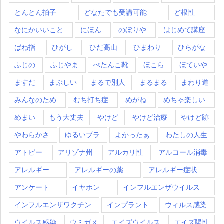
とんとん拍子
どなたでも受講可能
ど根性
なにかいいこと
にほん
のぼりや
はじめて講座
ばね指
ひがし
ひだ高山
ひまわり
ひらがな
ふじの
ふじやま
ぺたんこ靴
ほこら
ほていや
ますだ
まぶしい
まるで別人
まるまる
まわり道
みんなのため
むち打ち症
めがね
めちゃ楽しい
めまい
もう大丈夫
やけど
やけど治療
やけど跡
やわらかさ
ゆるいブラ
よかったぁ
わたしの人生
アトピー
アリゾナ州
アルカリ性
アルコール消毒
アレルギー
アレルギーの薬
アレルギー症状
アンケート
イヤホン
インフルエンザウイルス
インフルエンザワクチン
インプラント
ウィルス感染
ウイルス感染
ウミガメ
エイズウイルス
エイズ陽性