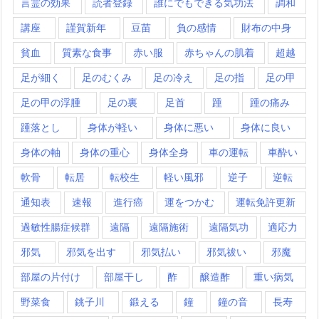
言霊の効果
読者登録
誰にでもできる気功法
調和
講座
謹賀新年
豆苗
負の感情
財布の中身
貧血
質素な食事
赤い服
赤ちゃんの肌着
超越
足が細く
足のむくみ
足の冷え
足の指
足の甲
足の甲の浮腫
足の裏
足首
踵
踵の痛み
踵落とし
身体が軽い
身体に悪い
身体に良い
身体の軸
身体の重心
身体全身
車の運転
車酔い
軟骨
転居
転校生
軽い風邪
逆子
逆転
通知表
速報
進行癌
運をつかむ
運転免許更新
過敏性腸症候群
遠隔
遠隔施術
遠隔気功
適応力
邪気
邪気を出す
邪気払い
邪気祓い
邪魔
部屋の片付け
部屋干し
酢
醸造酢
重い病気
野菜食
銚子川
鍛える
鐘
鐘の音
長寿