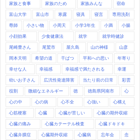
家族と食事
家族のため
家族みんな
宿命
富山大学
富山市
寒露
寝具
寝言
専用洗剤
尊師
小さい物
小周天
小学3年生
小満
小腸
小顔効果
少食健康法
就学
就学時健診
尾崎豊さん
尾鷲市
屋久島
山の神様
山彦
岡本天明
希望の道
干ばつ
平和への思い
年寄り
幸せな人
幸福感
幸福感で満たされる
幸運
幼いお子さん
広汎性発達障害
当たり前の日常
彩雲
役割
微細なエネルギー
徳
徳島県阿南市
心
心の中
心の病
心不全
心強い
心構え
心筋梗塞
心臓
心臓が苦しい
心臓の期外収縮
心臓の痛み
心臓カテーテル検査
心臓ドキドキ
心臓弁膜症
心臓期外収縮
心臓病
忘年会
念