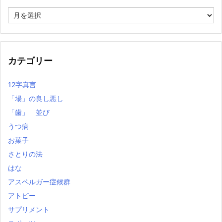
過
去
の
記
事
カテゴリー
12字真言
「場」の良し悪し
「歯」 並び
うつ病
お菓子
さとりの法
はな
アスペルガー症候群
アトピー
サプリメント