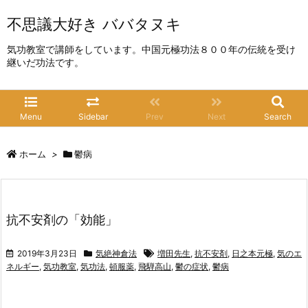
不思議大好き ババタヌキ
気功教室で講師をしています。中国元極功法８００年の伝統を受け
継いだ功法です。
Menu
Sidebar
Prev
Next
Search
ホーム
>
鬱病
抗不安剤の「効能」
2019年3月23日
気絶神倉法
増田先生
,
抗不安剤
,
日之本元極
,
気のエ
ネルギー
,
気功教室
,
気功法
,
頓服薬
,
飛騨高山
,
鬱の症状
,
鬱病