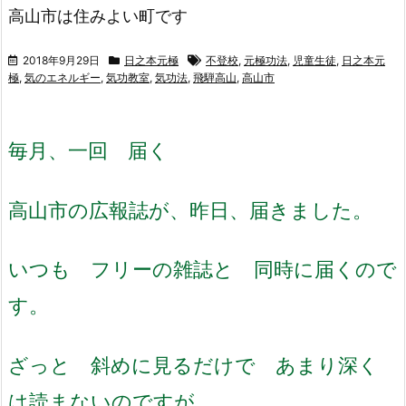
高山市は住みよい町です
2018年9月29日
日之本元極
不登校
,
元極功法
,
児童生徒
,
日之本元
極
,
気のエネルギー
,
気功教室
,
気功法
,
飛騨高山
,
高山市
毎月、一回 届く
高山市の広報誌が、
昨日、届きました。
いつも フリーの雑誌と 同時に届くので
す。
ざっと 斜めに見るだけで あまり深く
は読まないのですが