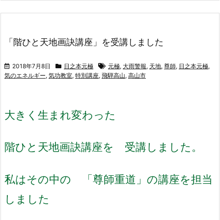
「階ひと天地画訣講座」を受講しました
2018年7月8日
日之本元極
元極
,
大雨警報
,
天地
,
尊師
,
日之本元極
,
気のエネルギー
,
気功教室
,
特別講座
,
飛騨高山
,
高山市
大きく生まれ変わった
階ひと天地画訣講座を 受講しました。
私はその中の 「尊師重道」の講座を担当
しました