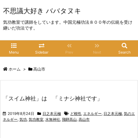
不思議大好き ババタヌキ
気功教室で講師をしています。中国元極功法８００年の伝統を受け
継いだ功法です。
Menu
Sidebar
Prev
Next
Search
ホーム
>
高山市
「スイム神社」は 「ミナシ神社です」
2019年8月24日
日之本元極
ど根性
,
エネルギー
,
日之本元極
,
気のエ
ネルギー
,
気功
,
気功教室
,
水無神社
,
飛騨高山
,
高山市