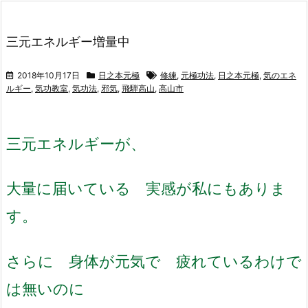
三元エネルギー増量中
2018年10月17日
日之本元極
修練
,
元極功法
,
日之本元極
,
気のエネ
ルギー
,
気功教室
,
気功法
,
邪気
,
飛騨高山
,
高山市
三元エネルギーが、
大量に届いている 実感が私にもありま
す。
さらに 身体が元気で 疲れているわけで
は無いのに