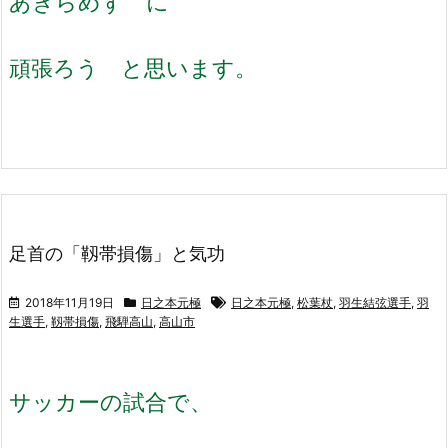
あきらめず に
頑張ろう と思います。
足首の「靱帯損傷」と気功
2018年11月19日
日之本元極
日之本元極
,
松葉杖
,
羽生結弦選手
,
羽
生選手
,
靱帯損傷
,
飛騨高山
,
高山市
サッカーの試合で、