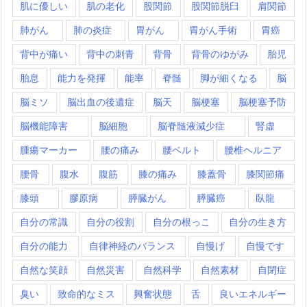
肌に優しい
肌の老化
股関節
股関節脱臼
肩関節
肺がん
肺の炎症
胃がん
胃がん手術
胃癌
背中が痛い
背中の刺青
背骨
背骨のゆがみ
胎児
胎息
能力を発揮
能率
脊髄
脚が細くなる
脳
脳ミソ
脳出血の後遺症
脳天
脳梗塞
脳梗塞予防
脳機能障害
脳細胞
脳脊髄液減少症
腎虚
腫瘍マーカー
腰の痛み
腰ベルト
腰椎ヘルニア
腰骨
腹水
腹筋
膝の痛み
膝蓋骨
膝関節痛
膝頭
膠原病
膵臓がん
膵臓癌
臥龍
自分の常識
自分の役割
自分の根っこ
自分の生き方
自分の能力
自律神経のバランス
自慢げ
自慢です
自然な笑顔
自然災害
自然科学
自然素材
自閉症
臭い
致命的なミス
興奮状態
舌
良いエネルギー