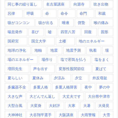
同じ事の繰り返し
名古屋講座
向源寺
吹き出物
呂律
呼吸
命
命令
命門
和裁
咳がコンコン
咳が出る
唾液
啓蟄
喉の痛み
喘息発作
喜び
嘘
四苦八苦
回復
固形
国府宮
国立大学
土楼
地のエネルギー
地球の浄化
地軸
地震
地震予測
執着
場
場のエネルギー
場作り
塩で邪気を払う
塩をまく
増田先生
声を出す
変形性股関節症
夏ばて
夏らしい
夏休み
夕涼み
夕立
外反母趾
多臓器不全
多重人格
多重人格障害
夜中
夢の中
大きな声
大どんでん返し
大丈夫です
大分県中津市
大型台風
大変身
大好評
大寒
大暑
大発見
大神神社
大谷翔平選手
大阪講座
大雨警報
大雪