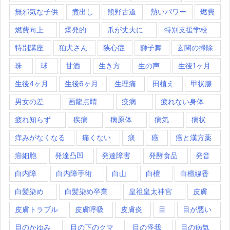
無邪気な子供
煮出し
熊野古道
熱いパワー
燃費
燃費向上
爆発的
爪が丈夫に
特別支援学校
特別講座
狛犬さん
狭心症
獅子舞
玄関の掃除
珠
球
甘酒
生き方
生の声
生後1ヶ月
生後4ヶ月
生後6ヶ月
生理痛
田植え
甲状腺
男女の差
画龍点睛
疫病
疲れない身体
疲れ知らず
疾病
病原体
病気
病状
痒みがなくなる
痛くない
痰
癌
癌と漢方薬
癌細胞
発達凸凹
発達障害
発酵食品
発音
白内障
白内障手術
白山
白檀
白檀線香
白髪染め
白髪染め卒業
皇祖皇太神宮
皮膚
皮膚トラブル
皮膚呼吸
皮膚炎
目
目が悪い
目のかゆみ
目の下のクマ
目の怪我
目の病気