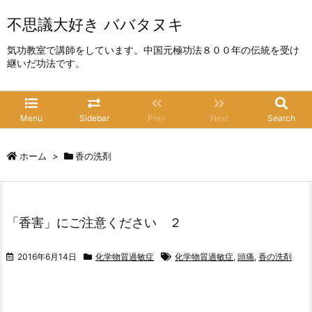
不思議大好き ババタヌキ
気功教室で講師をしています。中国元極功法８００年の伝統を受け
継いだ功法です。
Menu
Sidebar
Prev
Next
Search
ホーム
>
香の洗剤
「香害」にご注意ください ２
2016年6月14日
化学物質過敏症
化学物質過敏症
,
頭痛
,
香の洗剤