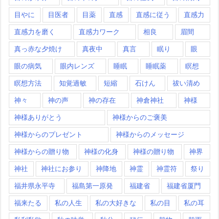
目やに
目医者
目薬
直感
直感に従う
直感力
直感力を磨く
直感力ワーク
相良
眉間
真っ赤な夕焼け
真夜中
真言
眠り
眼
眼の病気
眼内レンズ
睡眠
睡眠薬
瞑想
瞑想方法
知覚過敏
短縮
石けん
祓い清め
神々
神の声
神の存在
神倉神社
神様
神様ありがとう
神様からのご褒美
神様からのプレゼント
神様からのメッセージ
神様からの贈り物
神様の化身
神様の贈り物
神界
神社
神社にお参り
神降地
神霊
神霊符
祭り
福井県永平寺
福島第一原発
福建省
福建省厦門
福来たる
私の人生
私の大好きな
私の目
私の耳