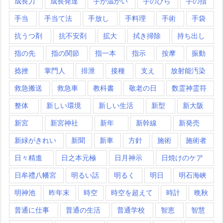
成長力
成長発達
手が温かい
手のひら
手の指
手当
手当て法
手放し
手料理
手術
手袋
抗うつ剤
抗不安剤
拡大
拭き掃除
持ち出し
指の先
指の関節
指一本
指示
按摩
振動
捻挫
掌門人
排泄
接種
支え
放射能汚染
救急搬送
救急車
教科書
敬老の日
数霊神霊符
整体
新しい環境
新しい生活
新型
新大阪
新宮
新宮神社
新年
新幹線
新発売
新緑がきれい
新聞
新車
方針
施術
施術者
日々精進
日之本元極
日月神示
日焼けのケア
日牟禮八幡宮
明るい話
明るく
明日
明石海峡
明神池
昨年末
時空
時空を超えて
時計
晩秋
普通に仕事
普通の生活
普通学校
智恵
智慧