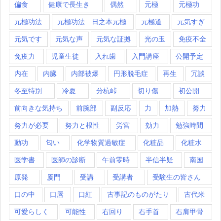
偏食
健康で長生き
偶然
元極
元極功
元極功法
元極功法 日之本元極
元極道
元気すぎ
元気です
元気な声
元気な証拠
光の玉
免疫不全
免疫力
児童生徒
入れ歯
入門講座
公開予定
内在
内臓
内部被爆
円形脱毛症
再生
冗談
冬至特別
冷夏
分杭峠
切り傷
初公開
前向きな気持ち
前腕部
副反応
力
加熱
努力
努力が必要
努力と根性
労宮
効力
勉強時間
動功
匂い
化学物質過敏症
化粧品
化粧水
医学書
医師の診断
午前零時
半信半疑
南国
原発
厦門
受講
受講者
受験生の皆さん
口の中
口唇
口紅
古事記のものがたり
古代米
可愛らしく
可能性
右回り
右手首
右肩甲骨