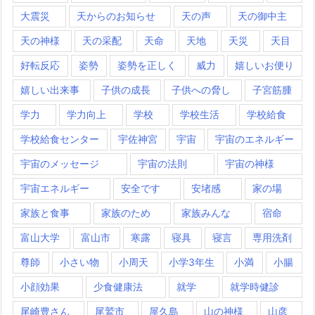
大震災
天からのお知らせ
天の声
天の御中主
天の神様
天の采配
天命
天地
天災
天目
好転反応
姿勢
姿勢を正しく
威力
嬉しいお便り
嬉しい出来事
子供の成長
子供への脅し
子宮筋腫
学力
学力向上
学校
学校生活
学校給食
学校給食センター
宇佐神宮
宇宙
宇宙のエネルギー
宇宙のメッセージ
宇宙の法則
宇宙の神様
宇宙エネルギー
安全です
安堵感
家の場
家族と食事
家族のため
家族みんな
宿命
富山大学
富山市
寒露
寝具
寝言
専用洗剤
尊師
小さい物
小周天
小学3年生
小満
小腸
小顔効果
少食健康法
就学
就学時健診
尾崎豊さん
尾鷲市
屋久島
山の神様
山彦