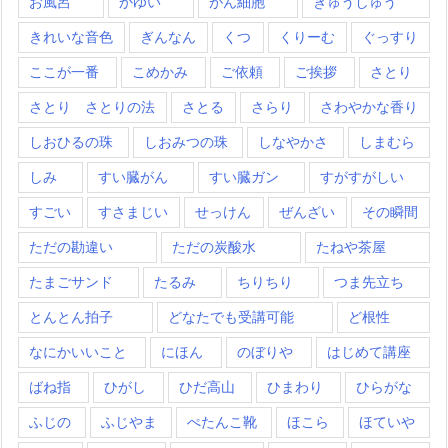
お風呂
かゆい
がん細胞
きゅうしゅう
きれいな音色
ぎんなん
くつ
くりーむ
ぐっすり
ここが一番
こめかみ
ご依頼
ご挨拶
さとり
さとり さとりの法
さとる
さらり
さわやかな香り
しおひるの珠
しおみつの珠
しなやかさ
しまむら
しみ
すい臓がん
すい臓ガン
すがすがしい
すごい
すさまじい
せっけん
ぜんざい
その瞬間
ただの勘違い
ただの炭酸水
たねや茶屋
たまごサンド
たるみ
ちりちり
つま先立ち
とんとん拍子
どなたでも受講可能
ど根性
なにかいいこと
にほん
のぼりや
はじめて講座
ばね指
ひがし
ひだ高山
ひまわり
ひらがな
ふじの
ふじやま
ぺたんこ靴
ほこら
ほていや