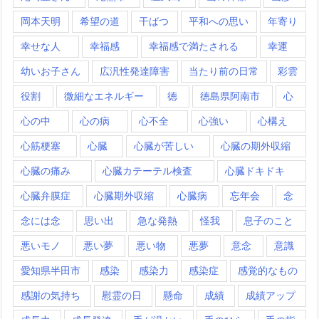
岡本天明
希望の道
干ばつ
平和への思い
年寄り
幸せな人
幸福感
幸福感で満たされる
幸運
幼いお子さん
広汎性発達障害
当たり前の日常
彩雲
役割
微細なエネルギー
徳
徳島県阿南市
心
心の中
心の病
心不全
心強い
心構え
心筋梗塞
心臓
心臓が苦しい
心臓の期外収縮
心臓の痛み
心臓カテーテル検査
心臓ドキドキ
心臓弁膜症
心臓期外収縮
心臓病
忘年会
念
念には念
思い出
急な発熱
怪我
息子のこと
悪いモノ
悪い夢
悪い物
悪夢
意念
意識
愛知県半田市
感染
感染力
感染症
感覚的なもの
感謝の気持ち
慰霊の日
懸命
成績
成績アップ