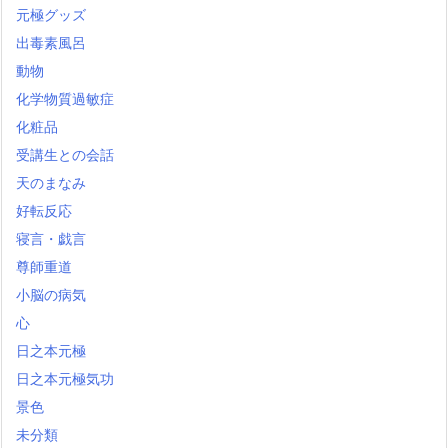
元極グッズ
出毒素風呂
動物
化学物質過敏症
化粧品
受講生との会話
天のまなみ
好転反応
寝言・戯言
尊師重道
小脳の病気
心
日之本元極
日之本元極気功
景色
未分類