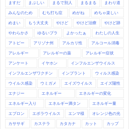
ますだ
まぶしい
まるで別人
まるまる
まわり道
みんなのため
むち打ち症
めがね
めちゃ楽しい
めまい
もう大丈夫
やけど
やけど治療
やけど跡
やわらかさ
ゆるいブラ
よかったぁ
わたしの人生
アトピー
アリゾナ州
アルカリ性
アルコール消毒
アレルギー
アレルギーの薬
アレルギー症状
アンケート
イヤホン
インフルエンザウイルス
インフルエンザワクチン
インプラント
ウィルス感染
ウイルス感染
ウミガメ
エイズウイルス
エイズ陽性
エナジー
エネルギー
エネルギーの変化
エネルギー入り
エネルギー満タン
エネルギー量
エプロン
エボラウイルス
エンマ様
オレンジ色の光
カササギ
カステラ
カタカナ
カット
カップ