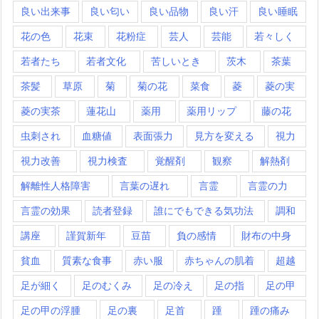
良い出来事
良い匂い
良い品物
良い汗
良い睡眠
花の色
花束
花粉症
芸人
芸能
若々しく
若者たち
若者文化
苦しいとき
茨木
茶葉
茶髪
草原
菊
菊の花
菜食
菱
菱の実
菱の実茶
蓮花山
薬用
薬用リップ
藤の花
虫刺され
血糖値
表面張力
見方を変える
視力
視力改善
視力検査
覚醒剤
観察
解熱剤
解離性人格障害
言葉の遅れ
言霊
言霊の力
言霊の効果
読者登録
誰にでもできる気功法
調和
講座
謹賀新年
豆苗
負の感情
財布の中身
貧血
質素な食事
赤い服
赤ちゃんの肌着
超越
足が細く
足のむくみ
足の冷え
足の指
足の甲
足の甲の浮腫
足の裏
足首
踵
踵の痛み