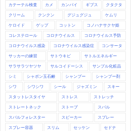
カテーテル検査
カメ
カンパイ
ギブス
クタクタ
クリーム
クンクン
グジュグジュ
ケムリ
ケロイド
ゲップ
コットン
コノハナサクヤ姫
コレステロール
コロナウイルス
コロナウイルス予防
コロナウイルス感染
コロナウイルス感染症
コンサータ
サッカーの練習
サトウキビ
サトルエネルギー
サラサラツヤツヤ
サルコイドーシス
サンプル化粧品
シミ
シャボン玉石鹸
シャンプー
シャンプー剤
シワ
シワシワ
シール
ジャズミン
スキー
スタットレスタイヤ
ストレス
ストレッチ
ストレートネック
ストーブ
スバル
スバルフォレスター
スピーカー
スプレー
スプレー容器
スリム
セッケン
セドナ