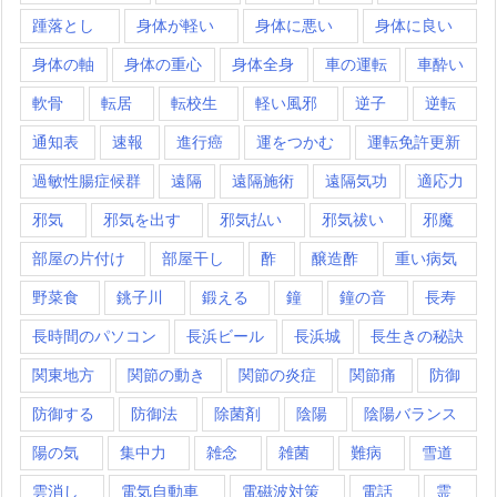
踵落とし
身体が軽い
身体に悪い
身体に良い
身体の軸
身体の重心
身体全身
車の運転
車酔い
軟骨
転居
転校生
軽い風邪
逆子
逆転
通知表
速報
進行癌
運をつかむ
運転免許更新
過敏性腸症候群
遠隔
遠隔施術
遠隔気功
適応力
邪気
邪気を出す
邪気払い
邪気祓い
邪魔
部屋の片付け
部屋干し
酢
醸造酢
重い病気
野菜食
銚子川
鍛える
鐘
鐘の音
長寿
長時間のパソコン
長浜ビール
長浜城
長生きの秘訣
関東地方
関節の動き
関節の炎症
関節痛
防御
防御する
防御法
除菌剤
陰陽
陰陽バランス
陽の気
集中力
雑念
雑菌
難病
雪道
雲消し
電気自動車
電磁波対策
電話
霊