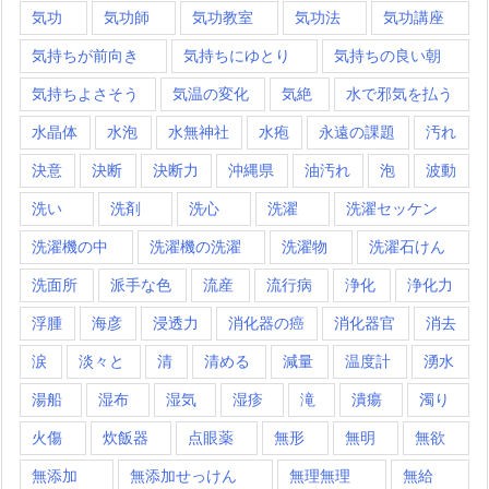
気功
気功師
気功教室
気功法
気功講座
気持ちが前向き
気持ちにゆとり
気持ちの良い朝
気持ちよさそう
気温の変化
気絶
水で邪気を払う
水晶体
水泡
水無神社
水疱
永遠の課題
汚れ
決意
決断
決断力
沖縄県
油汚れ
泡
波動
洗い
洗剤
洗心
洗濯
洗濯セッケン
洗濯機の中
洗濯機の洗濯
洗濯物
洗濯石けん
洗面所
派手な色
流産
流行病
浄化
浄化力
浮腫
海彦
浸透力
消化器の癌
消化器官
消去
涙
淡々と
清
清める
減量
温度計
湧水
湯船
湿布
湿気
湿疹
滝
潰瘍
濁り
火傷
炊飯器
点眼薬
無形
無明
無欲
無添加
無添加せっけん
無理無理
無給