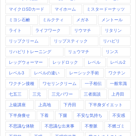
マイクロSDカード
マイホーム
ミスタードーナッツ
ミヨシ石鹸
ミルクティ
メガネ
メントール
ライト
ライフワーク
リウマチ
リタリン
リップクリーム
リップスティック
リハビリ
リハビリトレーニング
リュウマチ
リンス
レッグウォーマー
レッドロック
レベル
レベル2
レベル3
レベルの違い
レーシック手術
ワクチン
ワクチン接種
ワセリンクリーム
一子相伝
一般常識
七五三
三元
三元パワー
三者面談
上丹田
上級講座
上高地
下丹田
下半身ダイエット
下半身痩せ
下着
下腿
不安な気持ち
不安感
不思議な体験
不思議な出来事
不整脈
不燃ゴミ