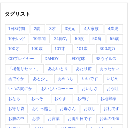
タグリスト
1日8時間
2歳
3才
3次元
4人家族
4歳児
10円ハゲ
10年間
24節気
50度
50肩
55歳
100才
100歳
101才
101歳
300馬力
CDプレイヤー
DANDY
LED電球
RSウイルス
「場創りセット」
あおいとり
あたり前
あったかい
あでやか
あと少し
あめつち
いいです
いじめ
いつの間にか
おいしいコーヒー
おいしさ
おう吐
おなら
おへそ
おやま
お告げ
お地蔵様
お守り袋
お引っ越し
お母さん
お渡し
お礼です
お腹の中
お茶
お言葉
お誕生日です
お金の価値