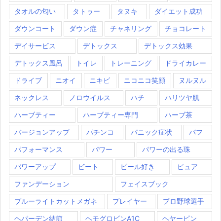
タオルの匂い
タトゥー
タヌキ
ダイエット成功
ダウンコート
ダウン症
チャネリング
チョコレート
デイサービス
デトックス
デトックス効果
デトックス風呂
トイレ
トレーニング
ドライカレー
ドライブ
ニオイ
ニキビ
ニコニコ笑顔
ヌルヌル
ネックレス
ノロウイルス
ハチ
ハリツヤ肌
ハーブティー
ハーブティー専門
ハーブ茶
バージョンアップ
パチンコ
パニック症状
パフ
パフォーマンス
パワー
パワーの出る珠
パワーアップ
ビート
ビール好き
ピュア
ファンデーション
フェイスブック
ブルーライトカットメガネ
プレイヤー
プロ野球選手
ヘパーデン結節
ヘモグロビンA1C
ヘヤーピン