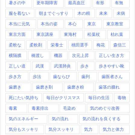
暑さの中
更年期障害
最高血圧
有形
有無
服を着ない
朝までぐっすり
木の精
未来
未病
本当に元気
本当の姿
本心
東京
東京教室
東京方面
東京講座
東海村
松葉杖
枯れ葉
柔軟な
柔軟剤
栄養士
桃田選手
梅花
森信三
横隔膜
橋渡し
機器
次元上昇
正しい生き方
正しい道
武漢
武漢肺炎
歩き
歩きやすい靴
歩き方
歩法
歯ならび
歯列
歯医者さん
歯磨き
歯磨き剤
歯磨き粉
歯茎の腫れ
死にたい気持ち
毎日がクリスマス
毎日の生活
毒物
毒素
毒素排出
毛染め
気のめぐり改善
気のエネルギー
気の流れ
気の流れを良くする
気分もスッキリ
気分スッキリ
気力
気力と体力