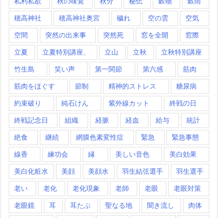
私利私欲
秋の味覚
秋分
秘伝
穀物
穀雨
穂高神社
穂高神社奥宮
穢れ
空の雲
空気
空間
突然の出来事
突然死
窓を全開
窓際
立夏
立夏特別講座、
立山
立秋
立秋特別講座
竹生島
笑い声
第一関節
第六感
筋肉
筋肉をほぐす
節制
精神的ストレス
糖尿病
約束破り
純石けん
紫外線カット
終戦の日
終戦記念日
組織
経脈
経血
給与
統計
絶食
継続
網膜色素変性症
緊急
緊急事態
線香
練功会
縁
美しい音色
美白効果
美白化粧水
美顔
美顔水
羽生結弦選手
羽生選手
老い
老化
老化現象
老師
老眼
老眼対策
老眼鏡
耳
耳たぶ
聖なる地
聞き流し
肉体