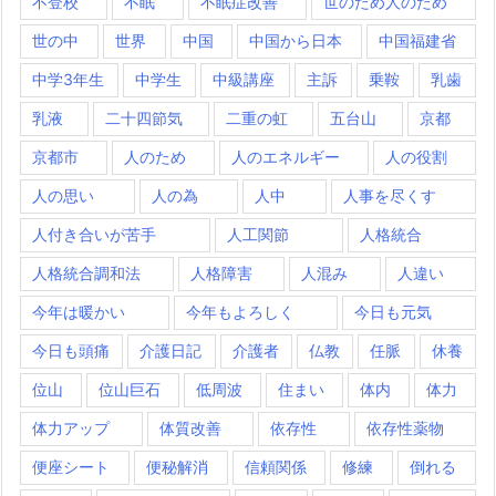
不登校
不眠
不眠症改善
世のため人のため
世の中
世界
中国
中国から日本
中国福建省
中学3年生
中学生
中級講座
主訴
乗鞍
乳歯
乳液
二十四節気
二重の虹
五台山
京都
京都市
人のため
人のエネルギー
人の役割
人の思い
人の為
人中
人事を尽くす
人付き合いが苦手
人工関節
人格統合
人格統合調和法
人格障害
人混み
人違い
今年は暖かい
今年もよろしく
今日も元気
今日も頭痛
介護日記
介護者
仏教
任脈
休養
位山
位山巨石
低周波
住まい
体内
体力
体力アップ
体質改善
依存性
依存性薬物
便座シート
便秘解消
信頼関係
修練
倒れる