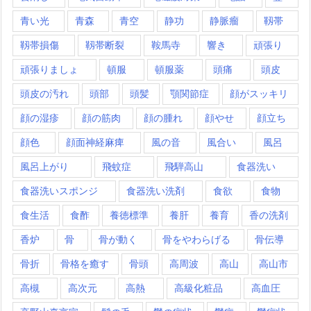
青い光
青森
青空
静功
静脈瘤
靱帯
靱帯損傷
靱帯断裂
鞍馬寺
響き
頑張り
頑張りましょ
頓服
頓服薬
頭痛
頭皮
頭皮の汚れ
頭部
頭髪
顎関節症
顔がスッキリ
顔の湿疹
顔の筋肉
顔の腫れ
顔やせ
顔立ち
顔色
顔面神経麻痺
風の音
風合い
風呂
風呂上がり
飛蚊症
飛騨高山
食器洗い
食器洗いスポンジ
食器洗い洗剤
食欲
食物
食生活
食酢
養徳標準
養肝
養育
香の洗剤
香炉
骨
骨が動く
骨をやわらげる
骨伝導
骨折
骨格を癒す
骨頭
高周波
高山
高山市
高槻
高次元
高熱
高級化粧品
高血圧