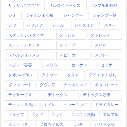
サラサラツヤツヤ
サルコイドーシス
サンプル化粧品
シミ
シャボン玉石鹸
シャンプー
シャンプー剤
シワ
シワシワ
シール
ジャズミン
スキー
スタットレスタイヤ
ストレス
ストレッチ
ストレートネック
ストーブ
スバル
スバルフォレスター
スピーカー
スプレー
スプレー容器
スリム
セッケン
セドナ
タオルの匂い
タトゥー
タヌキ
ダイエット成功
ダウンコート
ダウン症
チャネリング
チョコレート
デイサービス
デトックス
デトックス効果
デトックス風呂
トイレ
トレーニング
ドライカレー
ドライブ
ニオイ
ニキビ
ニコニコ笑顔
ヌルヌル
ネックレス
ノロウイルス
ハチ
ハリツヤ肌