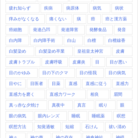
疲れ知らず
疾病
病原体
病気
病状
痒みがなくなる
痛くない
痰
癌
癌と漢方薬
癌細胞
発達凸凹
発達障害
発酵食品
発音
白内障
白内障手術
白山
白檀
白檀線香
白髪染め
白髪染め卒業
皇祖皇太神宮
皮膚
皮膚トラブル
皮膚呼吸
皮膚炎
目
目が悪い
目のかゆみ
目の下のクマ
目の怪我
目の病気
目やに
目医者
目薬
直感
直感に従う
直感力
直感力を磨く
直感力ワーク
相良
眉間
真っ赤な夕焼け
真夜中
真言
眠り
眼
眼の病気
眼内レンズ
睡眠
睡眠薬
瞑想
瞑想方法
知覚過敏
短縮
石けん
祓い清め
神々
神の声
神の存在
神倉神社
神様