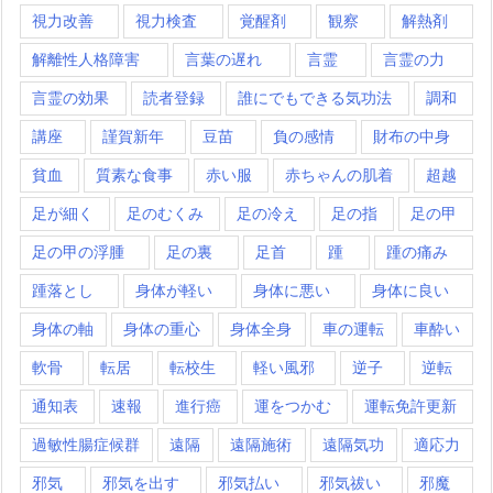
視力改善
視力検査
覚醒剤
観察
解熱剤
解離性人格障害
言葉の遅れ
言霊
言霊の力
言霊の効果
読者登録
誰にでもできる気功法
調和
講座
謹賀新年
豆苗
負の感情
財布の中身
貧血
質素な食事
赤い服
赤ちゃんの肌着
超越
足が細く
足のむくみ
足の冷え
足の指
足の甲
足の甲の浮腫
足の裏
足首
踵
踵の痛み
踵落とし
身体が軽い
身体に悪い
身体に良い
身体の軸
身体の重心
身体全身
車の運転
車酔い
軟骨
転居
転校生
軽い風邪
逆子
逆転
通知表
速報
進行癌
運をつかむ
運転免許更新
過敏性腸症候群
遠隔
遠隔施術
遠隔気功
適応力
邪気
邪気を出す
邪気払い
邪気祓い
邪魔