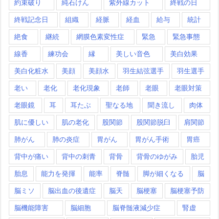
約束破り
純石けん
紫外線カット
終戦の日
終戦記念日
組織
経脈
経血
給与
統計
絶食
継続
網膜色素変性症
緊急
緊急事態
線香
練功会
縁
美しい音色
美白効果
美白化粧水
美顔
美顔水
羽生結弦選手
羽生選手
老い
老化
老化現象
老師
老眼
老眼対策
老眼鏡
耳
耳たぶ
聖なる地
聞き流し
肉体
肌に優しい
肌の老化
股関節
股関節脱臼
肩関節
肺がん
肺の炎症
胃がん
胃がん手術
胃癌
背中が痛い
背中の刺青
背骨
背骨のゆがみ
胎児
胎息
能力を発揮
能率
脊髄
脚が細くなる
脳
脳ミソ
脳出血の後遺症
脳天
脳梗塞
脳梗塞予防
脳機能障害
脳細胞
脳脊髄液減少症
腎虚