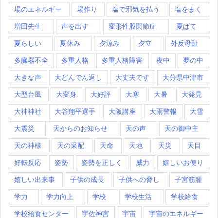
場のエネルギー
場作り
塩で邪気を払う
塩をまく
増田先生
声を出す
変形性股関節症
夏ばて
夏らしい
夏休み
夕涼み
夕立
外反母趾
多臓器不全
多重人格
多重人格障害
夜中
夢の中
大きな声
大どんでん返し
大丈夫です
大分県中津市
大型台風
大変身
大好評
大寒
大暑
大発見
大神神社
大谷翔平選手
大阪講座
大雨警報
大雪
大震災
天からのお知らせ
天の声
天の御中主
天の神様
天の采配
天命
天地
天災
天目
好転反応
姿勢
姿勢を正しく
威力
嬉しいお便り
嬉しい出来事
子供の成長
子供への脅し
子宮筋腫
学力
学力向上
学校
学校生活
学校給食
学校給食センター
宇佐神宮
宇宙
宇宙のエネルギー