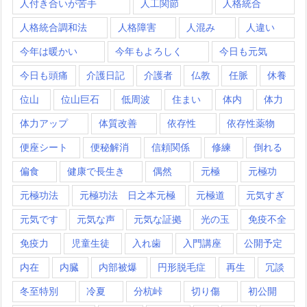
人付き合いが苦手
人工関節
人格統合
人格統合調和法
人格障害
人混み
人違い
今年は暖かい
今年もよろしく
今日も元気
今日も頭痛
介護日記
介護者
仏教
任脈
休養
位山
位山巨石
低周波
住まい
体内
体力
体力アップ
体質改善
依存性
依存性薬物
便座シート
便秘解消
信頼関係
修練
倒れる
偏食
健康で長生き
偶然
元極
元極功
元極功法
元極功法 日之本元極
元極道
元気すぎ
元気です
元気な声
元気な証拠
光の玉
免疫不全
免疫力
児童生徒
入れ歯
入門講座
公開予定
内在
内臓
内部被爆
円形脱毛症
再生
冗談
冬至特別
冷夏
分杭峠
切り傷
初公開