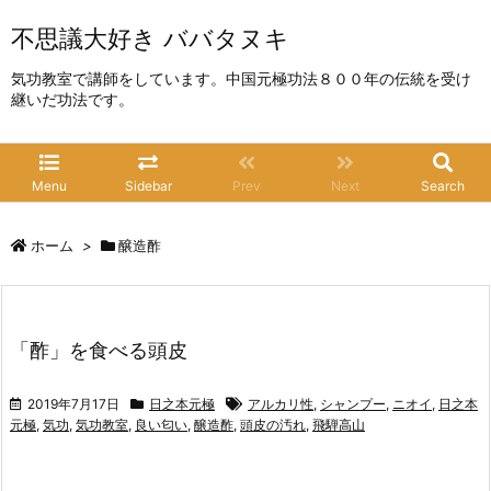
不思議大好き ババタヌキ
気功教室で講師をしています。中国元極功法８００年の伝統を受け
継いだ功法です。
Menu
Sidebar
Prev
Next
Search
ホーム
>
醸造酢
「酢」を食べる頭皮
2019年7月17日
日之本元極
アルカリ性
,
シャンプー
,
ニオイ
,
日之本
元極
,
気功
,
気功教室
,
良い匂い
,
醸造酢
,
頭皮の汚れ
,
飛騨高山