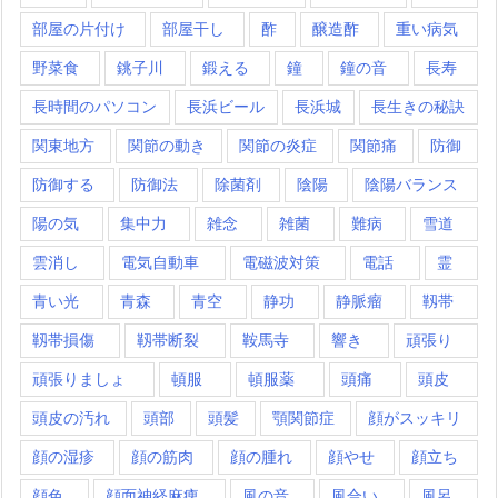
部屋の片付け
部屋干し
酢
醸造酢
重い病気
野菜食
銚子川
鍛える
鐘
鐘の音
長寿
長時間のパソコン
長浜ビール
長浜城
長生きの秘訣
関東地方
関節の動き
関節の炎症
関節痛
防御
防御する
防御法
除菌剤
陰陽
陰陽バランス
陽の気
集中力
雑念
雑菌
難病
雪道
雲消し
電気自動車
電磁波対策
電話
霊
青い光
青森
青空
静功
静脈瘤
靱帯
靱帯損傷
靱帯断裂
鞍馬寺
響き
頑張り
頑張りましょ
頓服
頓服薬
頭痛
頭皮
頭皮の汚れ
頭部
頭髪
顎関節症
顔がスッキリ
顔の湿疹
顔の筋肉
顔の腫れ
顔やせ
顔立ち
顔色
顔面神経麻痺
風の音
風合い
風呂