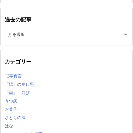
過去の記事
過
去
の
記
事
カテゴリー
12字真言
「場」の良し悪し
「歯」 並び
うつ病
お菓子
さとりの法
はな