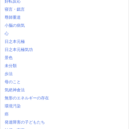
好転反応
寝言・戯言
尊師重道
小脳の病気
心
日之本元極
日之本元極気功
景色
未分類
歩法
母のこと
気絶神倉法
無形のエネルギーの存在
環境汚染
癌
発達障害の子どもたち