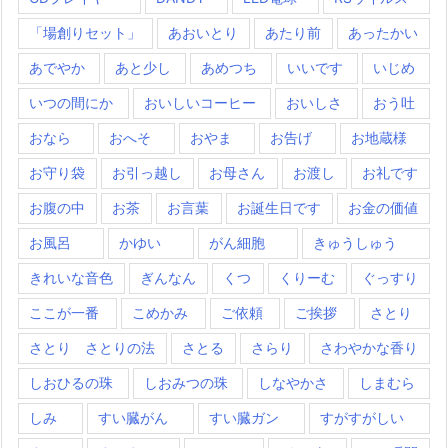
「場創りセット」
あおいとり
あたり前
あったかい
あでやか
あと少し
あめつち
いいです
いじめ
いつの間にか
おいしいコーヒー
おいしさ
おう吐
おなら
おへそ
おやま
お告げ
お地蔵様
お守り袋
お引っ越し
お母さん
お渡し
お礼です
お腹の中
お茶
お言葉
お誕生日です
お金の価値
お風呂
かゆい
がん細胞
きゅうしゅう
きれいな音色
ぎんなん
くつ
くりーむ
ぐっすり
ここが一番
こめかみ
ご依頼
ご挨拶
さとり
さとり さとりの法
さとる
さらり
さわやかな香り
しおひるの珠
しおみつの珠
しなやかさ
しまむら
しみ
すい臓がん
すい臓ガン
すがすがしい