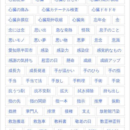
心臓の痛み
心臓カテーテル検査
心臓ドキドキ
心臓弁膜症
心臓期外収縮
心臓病
忘年会
念
念には念
思い出
急な発熱
怪我
息子のこと
悪いモノ
悪い夢
悪い物
悪夢
意念
意識
愛知県半田市
感染
感染力
感染症
感覚的なもの
感謝の気持ち
慰霊の日
懸命
成績
成績アップ
成長力
成長発達
手が温かい
手のひら
手の指
手当
手当て法
手放し
手料理
手術
手袋
抗うつ剤
抗不安剤
拡大
拭き掃除
持ち出し
指の先
指の関節
指一本
指示
按摩
振動
捻挫
掌門人
排泄
接種
支え
放射能汚染
救急搬送
救急車
教科書
敬老の日
数霊神霊符