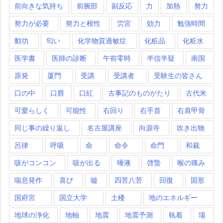
前向きな気持ち
前腕部
副反応
力
加熱
努力
努力が必要
努力と根性
労宮
効力
勉強時間
動功
匂い
化学物質過敏症
化粧品
化粧水
医学書
医師の診断
午前零時
半信半疑
南国
原発
厦門
受講
受講者
受験生の皆さん
口の中
口唇
口紅
古事記のものがたり
古代米
可愛らしく
可能性
右回り
右手首
右肩甲骨
同じ事の繰り返し
名古屋講座
向源寺
吹き出物
呂律
呼吸
命
命令
命門
和裁
咳がコンコン
咳が出る
唾液
啓蟄
喉の痛み
喘息発作
喜び
嘘
四苦八苦
回復
固形
国府宮
国立大学
土楼
地のエネルギー
地球の浄化
地軸
地震
地震予測
執着
場