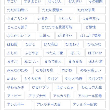
すごい
すさまじい
せっけん
ぜんざい
その瞬間
ただの勘違い
ただの炭酸水
たねや茶屋
たまごサンド
たるみ
ちりちり
つま先立ち
とんとん拍子
どなたでも受講可能
ど根性
なにかいいこと
にほん
のぼりや
はじめて講座
ばね指
ひがし
ひだ高山
ひまわり
ひらがな
ふじの
ふじやま
ぺたんこ靴
ほこら
ほていや
ますだ
まぶしい
まるで別人
まるまる
まわり道
みんなのため
むち打ち症
めがね
めちゃ楽しい
めまい
もう大丈夫
やけど
やけど治療
やけど跡
やわらかさ
ゆるいブラ
よかったぁ
わたしの人生
アトピー
アリゾナ州
アルカリ性
アルコール消毒
アレルギー
アレルギーの薬
アレルギー症状