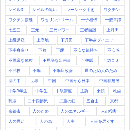
レベル3
レベルの違い
レーシック手術
ワクチン
ワクチン接種
ワセリンクリーム
一子相伝
一般常識
七五三
三元
三元パワー
三者面談
上丹田
上級講座
上高地
下丹田
下半身ダイエット
下半身痩せ
下着
下腿
不安な気持ち
不安感
不思議な体験
不思議な出来事
不整脈
不燃ゴミ
不登校
不眠
不眠症改善
世のため人のため
世の中
世界
中国
中国から日本
中国福建省
中学3年生
中学生
中級講座
主訴
乗鞍
乳歯
乳液
二十四節気
二重の虹
五台山
京都
京都市
人のため
人のエネルギー
人の役割
人の思い
人の為
人中
人事を尽くす