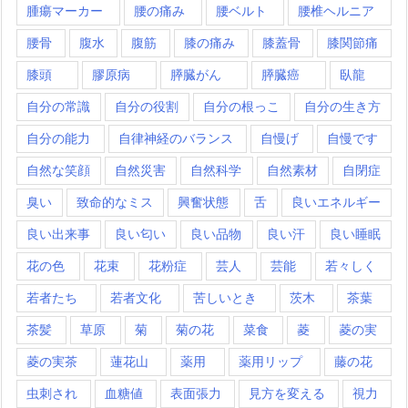
腫瘍マーカー
腰の痛み
腰ベルト
腰椎ヘルニア
腰骨
腹水
腹筋
膝の痛み
膝蓋骨
膝関節痛
膝頭
膠原病
膵臓がん
膵臓癌
臥龍
自分の常識
自分の役割
自分の根っこ
自分の生き方
自分の能力
自律神経のバランス
自慢げ
自慢です
自然な笑顔
自然災害
自然科学
自然素材
自閉症
臭い
致命的なミス
興奮状態
舌
良いエネルギー
良い出来事
良い匂い
良い品物
良い汗
良い睡眠
花の色
花束
花粉症
芸人
芸能
若々しく
若者たち
若者文化
苦しいとき
茨木
茶葉
茶髪
草原
菊
菊の花
菜食
菱
菱の実
菱の実茶
蓮花山
薬用
薬用リップ
藤の花
虫刺され
血糖値
表面張力
見方を変える
視力