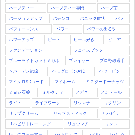
ハーブティー
ハーブティー専門
ハーブ茶
バージョンアップ
パチンコ
パニック症状
パフ
パフォーマンス
パワー
パワーの出る珠
パワーアップ
ビート
ビール好き
ピュア
ファンデーション
フェイスブック
ブルーライトカットメガネ
プレイヤー
プロ野球選手
ヘパーデン結節
ヘモグロビンA1C
ヘヤーピン
マイクロSDカード
マイホーム
ミスタードーナッツ
ミヨシ石鹸
ミルクティ
メガネ
メントール
ライト
ライフワーク
リウマチ
リタリン
リップクリーム
リップスティック
リハビリ
リハビリトレーニング
リュウマチ
リンス
レッグウォーマー
レッドロック
レベル
レベル2