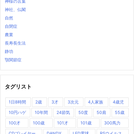
神様の言葉
神社、仏閣
自然
自閉症
農業
長寿長生法
静功
顎関節症
タグリスト
1日8時間
2歳
3才
3次元
4人家族
4歳児
10円ハゲ
10年間
24節気
50度
50肩
55歳
100才
100歳
101才
101歳
300馬力
CDプレイヤー
DANDY
LED電球
RSウイルス