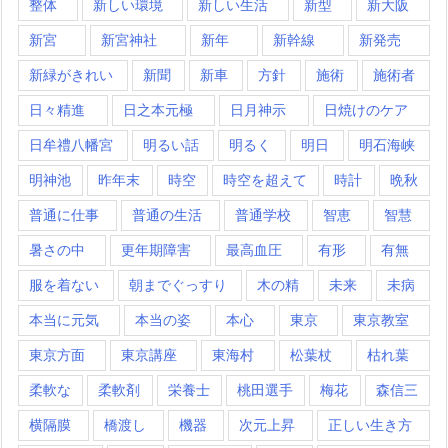
整体
新しい環境
新しい生活
新型
新大阪
新宮
新宮神社
新年
新幹線
新発売
新緑がきれい
新聞
新車
方針
施術
施術者
日々精進
日之本元極
日月神示
日焼けのケア
日牟禮八幡宮
明るい話
明るく
明日
明石海峡
明神池
昨年末
時空
時空を超えて
時計
晩秋
普通に仕事
普通の生活
普通学校
智恵
智慧
暑さの中
更年期障害
最高血圧
有形
有無
服を着ない
朝までぐっすり
木の精
未来
未病
本当に元気
本当の姿
本心
東京
東京教室
東京方面
東京講座
東海村
松葉杖
枯れ葉
柔軟な
柔軟剤
栄養士
桃田選手
梅花
森信三
横隔膜
橋渡し
機器
次元上昇
正しい生き方