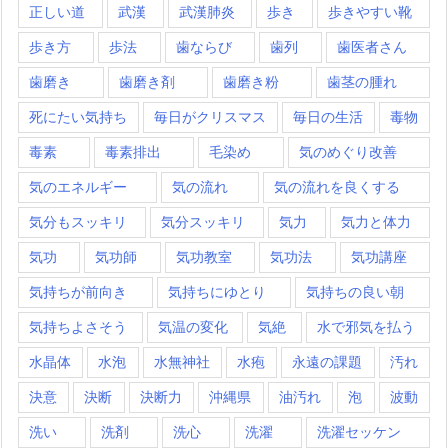
正しい道
武漢
武漢肺炎
歩き
歩きやすい靴
歩き方
歩法
歯ならび
歯列
歯医者さん
歯磨き
歯磨き剤
歯磨き粉
歯茎の腫れ
死にたい気持ち
毎日がクリスマス
毎日の生活
毒物
毒素
毒素排出
毛染め
気のめぐり改善
気のエネルギー
気の流れ
気の流れを良くする
気分もスッキリ
気分スッキリ
気力
気力と体力
気功
気功師
気功教室
気功法
気功講座
気持ちが前向き
気持ちにゆとり
気持ちの良い朝
気持ちよさそう
気温の変化
気絶
水で邪気を払う
水晶体
水泡
水無神社
水疱
永遠の課題
汚れ
決意
決断
決断力
沖縄県
油汚れ
泡
波動
洗い
洗剤
洗心
洗濯
洗濯セッケン