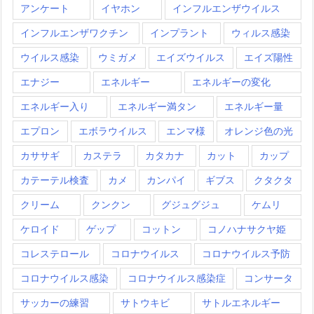
アンケート
イヤホン
インフルエンザウイルス
インフルエンザワクチン
インプラント
ウィルス感染
ウイルス感染
ウミガメ
エイズウイルス
エイズ陽性
エナジー
エネルギー
エネルギーの変化
エネルギー入り
エネルギー満タン
エネルギー量
エプロン
エボラウイルス
エンマ様
オレンジ色の光
カササギ
カステラ
カタカナ
カット
カップ
カテーテル検査
カメ
カンパイ
ギブス
クタクタ
クリーム
クンクン
グジュグジュ
ケムリ
ケロイド
ゲップ
コットン
コノハナサクヤ姫
コレステロール
コロナウイルス
コロナウイルス予防
コロナウイルス感染
コロナウイルス感染症
コンサータ
サッカーの練習
サトウキビ
サトルエネルギー