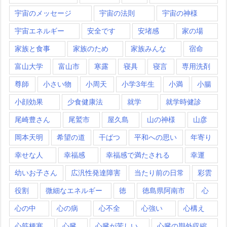
宇宙のメッセージ
宇宙の法則
宇宙の神様
宇宙エネルギー
安全です
安堵感
家の場
家族と食事
家族のため
家族みんな
宿命
富山大学
富山市
寒露
寝具
寝言
専用洗剤
尊師
小さい物
小周天
小学3年生
小満
小腸
小顔効果
少食健康法
就学
就学時健診
尾崎豊さん
尾鷲市
屋久島
山の神様
山彦
岡本天明
希望の道
干ばつ
平和への思い
年寄り
幸せな人
幸福感
幸福感で満たされる
幸運
幼いお子さん
広汎性発達障害
当たり前の日常
彩雲
役割
微細なエネルギー
徳
徳島県阿南市
心
心の中
心の病
心不全
心強い
心構え
心筋梗塞
心臓
心臓が苦しい
心臓の期外収縮