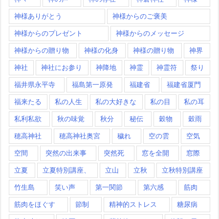
神様ありがとう
神様からのご褒美
神様からのプレゼント
神様からのメッセージ
神様からの贈り物
神様の化身
神様の贈り物
神界
神社
神社にお参り
神降地
神霊
神霊符
祭り
福井県永平寺
福島第一原発
福建省
福建省厦門
福来たる
私の人生
私の大好きな
私の目
私の耳
私利私欲
秋の味覚
秋分
秘伝
穀物
穀雨
穂高神社
穂高神社奥宮
穢れ
空の雲
空気
空間
突然の出来事
突然死
窓を全開
窓際
立夏
立夏特別講座、
立山
立秋
立秋特別講座
竹生島
笑い声
第一関節
第六感
筋肉
筋肉をほぐす
節制
精神的ストレス
糖尿病