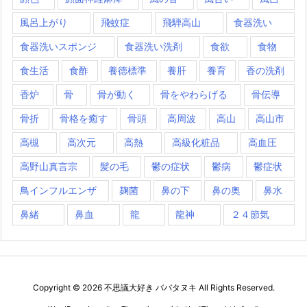
風呂上がり
飛蚊症
飛騨高山
食器洗い
食器洗いスポンジ
食器洗い洗剤
食欲
食物
食生活
食酢
養徳標準
養肝
養育
香の洗剤
香炉
骨
骨が動く
骨をやわらげる
骨伝導
骨折
骨格を癒す
骨頭
高周波
高山
高山市
高槻
高次元
高熱
高級化粧品
高血圧
高野山真言宗
髪の毛
鬱の症状
鬱病
鬱症状
鳥インフルエンザ
麹菌
鼻の下
鼻の奥
鼻水
鼻緒
鼻血
龍
龍神
２４節気
Copyright ©
2026
不思議大好き ババタヌキ
All Rights Reserved.