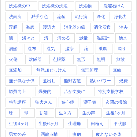
洗濯機の中
洗濯機の洗濯
洗濯物
洗濯石けん
洗面所
派手な色
流産
流行病
浄化
浄化力
浮腫
海彦
浸透力
消化器の癌
消化器官
消去
涙
淡々と
清
清める
減量
温度計
湧水
湯船
湿布
湿気
湿疹
滝
潰瘍
濁り
火傷
炊飯器
点眼薬
無形
無明
無欲
無添加
無添加せっけん
無理無理
無給
無邪気な子供
煮出し
熊野古道
熱いパワー
燃費
燃費向上
爆発的
爪が丈夫に
特別支援学校
特別講座
狛犬さん
狭心症
獅子舞
玄関の掃除
珠
球
甘酒
生き方
生の声
生後1ヶ月
生後4ヶ月
生後6ヶ月
生理痛
田植え
甲状腺
男女の差
画龍点睛
疫病
疲れない身体