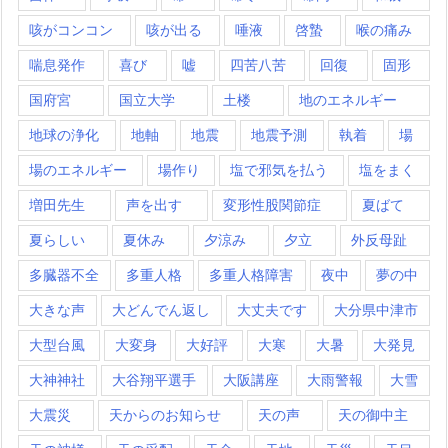
咳がコンコン
咳が出る
唾液
啓蟄
喉の痛み
喘息発作
喜び
嘘
四苦八苦
回復
固形
国府宮
国立大学
土楼
地のエネルギー
地球の浄化
地軸
地震
地震予測
執着
場
場のエネルギー
場作り
塩で邪気を払う
塩をまく
増田先生
声を出す
変形性股関節症
夏ばて
夏らしい
夏休み
夕涼み
夕立
外反母趾
多臓器不全
多重人格
多重人格障害
夜中
夢の中
大きな声
大どんでん返し
大丈夫です
大分県中津市
大型台風
大変身
大好評
大寒
大暑
大発見
大神神社
大谷翔平選手
大阪講座
大雨警報
大雪
大震災
天からのお知らせ
天の声
天の御中主