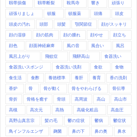
靱帯損傷
靱帯断裂
鞍馬寺
響き
頑張り
頑張りましょ
頓服
頓服薬
頭痛
頭皮
頭皮の汚れ
頭部
頭髪
顎関節症
顔がスッキリ
顔の湿疹
顔の筋肉
顔の腫れ
顔やせ
顔立ち
顔色
顔面神経麻痺
風の音
風合い
風呂
風呂上がり
飛蚊症
飛騨高山
食器洗い
食器洗いスポンジ
食器洗い洗剤
食欲
食物
食生活
食酢
養徳標準
養肝
養育
香の洗剤
香炉
骨
骨が動く
骨をやわらげる
骨伝導
骨折
骨格を癒す
骨頭
高周波
高山
高山市
高槻
高次元
高熱
高級化粧品
高血圧
高野山真言宗
髪の毛
鬱の症状
鬱病
鬱症状
鳥インフルエンザ
麹菌
鼻の下
鼻の奥
鼻水