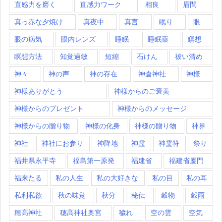
直感力を磨く
直感力ワーク
相良
眉間
真っ赤な夕焼け
真夜中
真言
眠り
眼
眼の病気
眼内レンズ
睡眠
睡眠薬
瞑想
瞑想方法
知覚過敏
短縮
石けん
祓い清め
神々
神の声
神の存在
神倉神社
神様
神様ありがとう
神様からのご褒美
神様からのプレゼント
神様からのメッセージ
神様からの贈り物
神様の化身
神様の贈り物
神界
神社
神社にお参り
神降地
神霊
神霊符
祭り
福井県永平寺
福島第一原発
福建省
福建省厦門
福来たる
私の人生
私の大好きな
私の目
私の耳
私利私欲
秋の味覚
秋分
秘伝
穀物
穀雨
穂高神社
穂高神社奥宮
穢れ
空の雲
空気