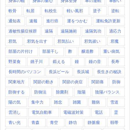
身体の軸
身体の重心
身体全身
車の運転
車酔い
軟骨
転居
転校生
軽い風邪
逆子
逆転
通知表
速報
進行癌
運をつかむ
運転免許更新
過敏性腸症候群
遠隔
遠隔施術
遠隔気功
適応力
邪気
邪気を出す
邪気払い
邪気祓い
邪魔
部屋の片付け
部屋干し
酢
醸造酢
重い病気
野菜食
銚子川
鍛える
鐘
鐘の音
長寿
長時間のパソコン
長浜ビール
長浜城
長生きの秘訣
関東地方
関節の動き
関節の炎症
関節痛
防御
防御する
防御法
除菌剤
陰陽
陰陽バランス
陽の気
集中力
雑念
雑菌
難病
雪道
雲消し
電気自動車
電磁波対策
電話
霊
青い光
青森
青空
静功
静脈瘤
靱帯