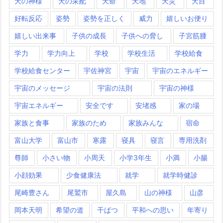
天の神様
天の采配
天命
天地
天災
天目
好転反応
姿勢
姿勢を正しく
威力
嬉しいお便り
嬉しい出来事
子供の成長
子供への脅し
子宮筋腫
学力
学力向上
学校
学校生活
学校給食
学校給食センター
宇佐神宮
宇宙
宇宙のエネルギー
宇宙のメッセージ
宇宙の法則
宇宙の神様
宇宙エネルギー
安全です
安堵感
家の場
家族と食事
家族のため
家族みんな
宿命
富山大学
富山市
寒露
寝具
寝言
専用洗剤
尊師
小さい物
小周天
小学3年生
小満
小腸
小顔効果
少食健康法
就学
就学時健診
尾崎豊さん
尾鷲市
屋久島
山の神様
山彦
岡本天明
希望の道
干ばつ
平和への思い
年寄り