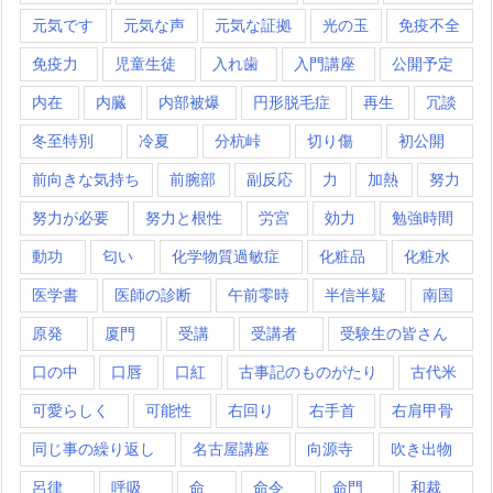
元気です
元気な声
元気な証拠
光の玉
免疫不全
免疫力
児童生徒
入れ歯
入門講座
公開予定
内在
内臓
内部被爆
円形脱毛症
再生
冗談
冬至特別
冷夏
分杭峠
切り傷
初公開
前向きな気持ち
前腕部
副反応
力
加熱
努力
努力が必要
努力と根性
労宮
効力
勉強時間
動功
匂い
化学物質過敏症
化粧品
化粧水
医学書
医師の診断
午前零時
半信半疑
南国
原発
厦門
受講
受講者
受験生の皆さん
口の中
口唇
口紅
古事記のものがたり
古代米
可愛らしく
可能性
右回り
右手首
右肩甲骨
同じ事の繰り返し
名古屋講座
向源寺
吹き出物
呂律
呼吸
命
命令
命門
和裁