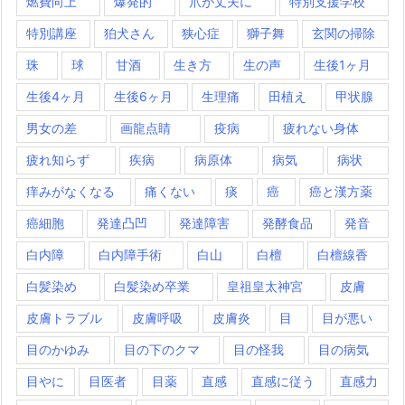
燃費向上
爆発的
爪が丈夫に
特別支援学校
特別講座
狛犬さん
狭心症
獅子舞
玄関の掃除
珠
球
甘酒
生き方
生の声
生後1ヶ月
生後4ヶ月
生後6ヶ月
生理痛
田植え
甲状腺
男女の差
画龍点睛
疫病
疲れない身体
疲れ知らず
疾病
病原体
病気
病状
痒みがなくなる
痛くない
痰
癌
癌と漢方薬
癌細胞
発達凸凹
発達障害
発酵食品
発音
白内障
白内障手術
白山
白檀
白檀線香
白髪染め
白髪染め卒業
皇祖皇太神宮
皮膚
皮膚トラブル
皮膚呼吸
皮膚炎
目
目が悪い
目のかゆみ
目の下のクマ
目の怪我
目の病気
目やに
目医者
目薬
直感
直感に従う
直感力