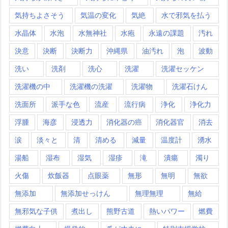
気持ちよさそう
気温の変化
気絶
水で邪気を払う
水晶体
水泡
水無神社
水疱
永遠の課題
汚れ
決意
決断
決断力
沖縄県
油汚れ
泡
波動
洗い
洗剤
洗心
洗濯
洗濯セッケン
洗濯機の中
洗濯機の洗濯
洗濯物
洗濯石けん
洗面所
派手な色
流産
流行病
浄化
浄化力
浮腫
海彦
浸透力
消化器の癌
消化器官
消去
涙
淡々と
清
清める
減量
温度計
湧水
湯船
湿布
湿気
湿疹
滝
潰瘍
濁り
火傷
炊飯器
点眼薬
無形
無明
無欲
無添加
無添加せっけん
無理無理
無給
無邪気な子供
煮出し
熊野古道
熱いパワー
燃費