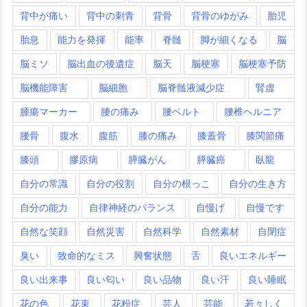
背中が痛い
背中の刺青
背骨
背骨のゆがみ
胎児
胎息
能力を発揮
能率
脊髄
脚が細くなる
脳
脳ミソ
脳出血の後遺症
脳天
脳梗塞
脳梗塞予防
脳機能障害
脳細胞
脳脊髄液減少症
腎虚
腫瘍マーカー
腰の痛み
腰ベルト
腰椎ヘルニア
腰骨
腹水
腹筋
膝の痛み
膝蓋骨
膝関節痛
膝頭
膠原病
膵臓がん
膵臓癌
臥龍
自分の常識
自分の役割
自分の根っこ
自分の生き方
自分の能力
自律神経のバランス
自慢げ
自慢です
自然な笑顔
自然災害
自然科学
自然素材
自閉症
臭い
致命的なミス
興奮状態
舌
良いエネルギー
良い出来事
良い匂い
良い品物
良い汗
良い睡眠
花の色
花束
花粉症
芸人
芸能
若々しく