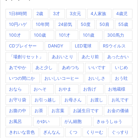
1日8時間
2歳
3才
3次元
4人家族
4歳児
10円ハゲ
10年間
24節気
50度
50肩
55歳
100才
100歳
101才
101歳
300馬力
CDプレイヤー
DANDY
LED電球
RSウイルス
「場創りセット」
あおいとり
あたり前
あったかい
あでやか
あと少し
あめつち
いいです
いじめ
いつの間にか
おいしいコーヒー
おいしさ
おう吐
おなら
おへそ
おやま
お告げ
お地蔵様
お守り袋
お引っ越し
お母さん
お渡し
お礼です
お腹の中
お茶
お言葉
お誕生日です
お金の価値
お風呂
かゆい
がん細胞
きゅうしゅう
きれいな音色
ぎんなん
くつ
くりーむ
ぐっすり