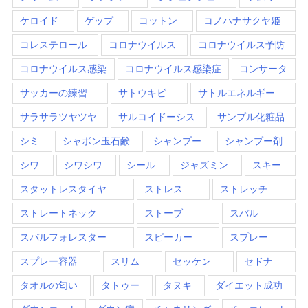
ケロイド
ゲップ
コットン
コノハナサクヤ姫
コレステロール
コロナウイルス
コロナウイルス予防
コロナウイルス感染
コロナウイルス感染症
コンサータ
サッカーの練習
サトウキビ
サトルエネルギー
サラサラツヤツヤ
サルコイドーシス
サンプル化粧品
シミ
シャボン玉石鹸
シャンプー
シャンプー剤
シワ
シワシワ
シール
ジャズミン
スキー
スタットレスタイヤ
ストレス
ストレッチ
ストレートネック
ストーブ
スバル
スバルフォレスター
スピーカー
スプレー
スプレー容器
スリム
セッケン
セドナ
タオルの匂い
タトゥー
タヌキ
ダイエット成功