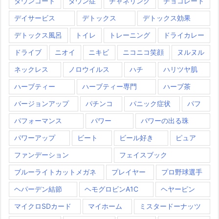
ダウンコート
ダウン症
チャネリング
チョコレート
デイサービス
デトックス
デトックス効果
デトックス風呂
トイレ
トレーニング
ドライカレー
ドライブ
ニオイ
ニキビ
ニコニコ笑顔
ヌルヌル
ネックレス
ノロウイルス
ハチ
ハリツヤ肌
ハーブティー
ハーブティー専門
ハーブ茶
バージョンアップ
パチンコ
パニック症状
パフ
パフォーマンス
パワー
パワーの出る珠
パワーアップ
ビート
ビール好き
ピュア
ファンデーション
フェイスブック
ブルーライトカットメガネ
プレイヤー
プロ野球選手
ヘパーデン結節
ヘモグロビンA1C
ヘヤーピン
マイクロSDカード
マイホーム
ミスタードーナッツ