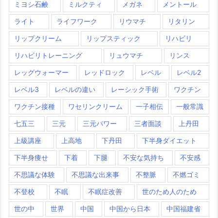
ミヨシ石鹸
ミルクティ
メガネ
メントール
ライト
ライフワーク
リウマチ
リタリン
リップクリーム
リップスティック
リハビリ
リハビリトレーニング
リュウマチ
リンス
レッグウォーマー
レッドロック
レベル
レベル2
レベル3
レベルの違い
レーシック手術
ワクチン
ワクチン接種
ワセリンクリーム
一子相伝
一般常識
七五三
三元
三元パワー
三者面談
上丹田
上級講座
上高地
下丹田
下半身ダイエット
下半身痩せ
下着
下腿
不安な気持ち
不安感
不思議な体験
不思議な出来事
不整脈
不燃ゴミ
不登校
不眠
不眠症改善
世のため人のため
世の中
世界
中国
中国から日本
中国福建省