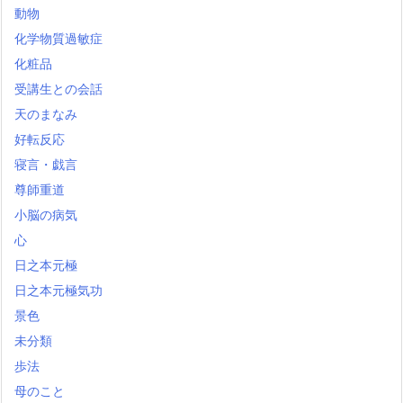
動物
化学物質過敏症
化粧品
受講生との会話
天のまなみ
好転反応
寝言・戯言
尊師重道
小脳の病気
心
日之本元極
日之本元極気功
景色
未分類
歩法
母のこと