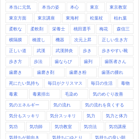
本当に元気
本当の姿
本心
東京
東京教室
東京方面
東京講座
東海村
松葉杖
枯れ葉
柔軟な
柔軟剤
栄養士
桃田選手
梅花
森信三
横隔膜
橋渡し
機器
次元上昇
正しい生き方
正しい道
武漢
武漢肺炎
歩き
歩きやすい靴
歩き方
歩法
歯ならび
歯列
歯医者さん
歯磨き
歯磨き剤
歯磨き粉
歯茎の腫れ
死にたい気持ち
毎日がクリスマス
毎日の生活
毒物
毒素
毒素排出
毛染め
気のめぐり改善
気のエネルギー
気の流れ
気の流れを良くする
気分もスッキリ
気分スッキリ
気力
気力と体力
気功
気功師
気功教室
気功法
気功講座
気持ちが前向き
気持ちにゆとり
気持ちの良い朝