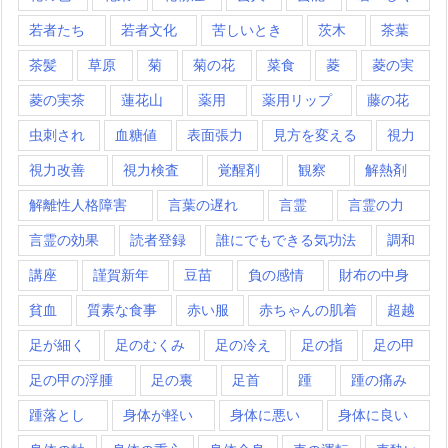
若者たち
若者文化
苦しいとき
茨木
茶葉
茶髪
草原
菊
菊の花
菜食
菱
菱の実
菱の実茶
蓮花山
薬用
薬用リップ
藤の花
虫刺され
血糖値
表面張力
見方を変える
視力
視力改善
視力検査
覚醒剤
観察
解熱剤
解離性人格障害
言葉の遅れ
言霊
言霊の力
言霊の効果
読者登録
誰にでもできる気功法
調和
講座
謹賀新年
豆苗
負の感情
財布の中身
貧血
質素な食事
赤い服
赤ちゃんの肌着
超越
足が細く
足のむくみ
足の冷え
足の指
足の甲
足の甲の浮腫
足の裏
足首
踵
踵の痛み
踵落とし
身体が軽い
身体に悪い
身体に良い