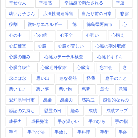
幸せな人
幸福感
幸福感で満たされる
幸運
幼いお子さん
広汎性発達障害
当たり前の日常
彩雲
役割
微細なエネルギー
徳
徳島県阿南市
心
心の中
心の病
心不全
心強い
心構え
心筋梗塞
心臓
心臓が苦しい
心臓の期外収縮
心臓の痛み
心臓カテーテル検査
心臓ドキドキ
心臓弁膜症
心臓期外収縮
心臓病
忘年会
念
念には念
思い出
急な発熱
怪我
息子のこと
悪いモノ
悪い夢
悪い物
悪夢
意念
意識
愛知県半田市
感染
感染力
感染症
感覚的なもの
感謝の気持ち
慰霊の日
懸命
成績
成績アップ
成長力
成長発達
手が温かい
手のひら
手の指
手当
手当て法
手放し
手料理
手術
手袋