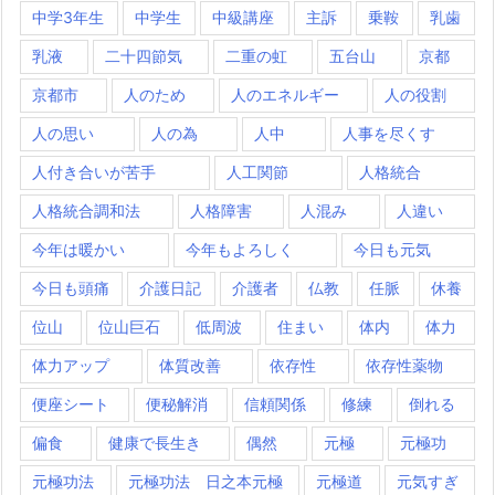
中学3年生
中学生
中級講座
主訴
乗鞍
乳歯
乳液
二十四節気
二重の虹
五台山
京都
京都市
人のため
人のエネルギー
人の役割
人の思い
人の為
人中
人事を尽くす
人付き合いが苦手
人工関節
人格統合
人格統合調和法
人格障害
人混み
人違い
今年は暖かい
今年もよろしく
今日も元気
今日も頭痛
介護日記
介護者
仏教
任脈
休養
位山
位山巨石
低周波
住まい
体内
体力
体力アップ
体質改善
依存性
依存性薬物
便座シート
便秘解消
信頼関係
修練
倒れる
偏食
健康で長生き
偶然
元極
元極功
元極功法
元極功法 日之本元極
元極道
元気すぎ