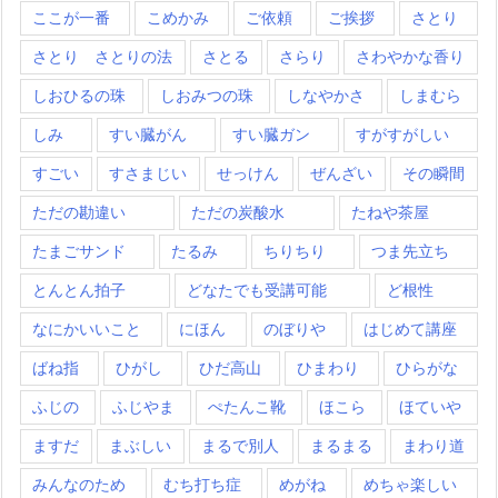
ここが一番
こめかみ
ご依頼
ご挨拶
さとり
さとり さとりの法
さとる
さらり
さわやかな香り
しおひるの珠
しおみつの珠
しなやかさ
しまむら
しみ
すい臓がん
すい臓ガン
すがすがしい
すごい
すさまじい
せっけん
ぜんざい
その瞬間
ただの勘違い
ただの炭酸水
たねや茶屋
たまごサンド
たるみ
ちりちり
つま先立ち
とんとん拍子
どなたでも受講可能
ど根性
なにかいいこと
にほん
のぼりや
はじめて講座
ばね指
ひがし
ひだ高山
ひまわり
ひらがな
ふじの
ふじやま
ぺたんこ靴
ほこら
ほていや
ますだ
まぶしい
まるで別人
まるまる
まわり道
みんなのため
むち打ち症
めがね
めちゃ楽しい