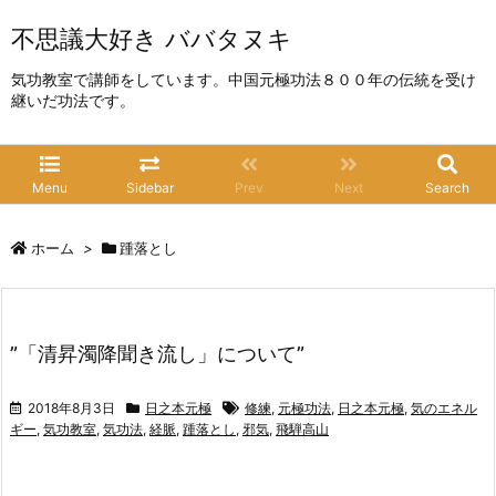
不思議大好き ババタヌキ
気功教室で講師をしています。中国元極功法８００年の伝統を受け
継いだ功法です。
Menu
Sidebar
Prev
Next
Search
ホーム
>
踵落とし
”「清昇濁降聞き流し」について”
2018年8月3日
日之本元極
修練
,
元極功法
,
日之本元極
,
気のエネル
ギー
,
気功教室
,
気功法
,
経脈
,
踵落とし
,
邪気
,
飛騨高山