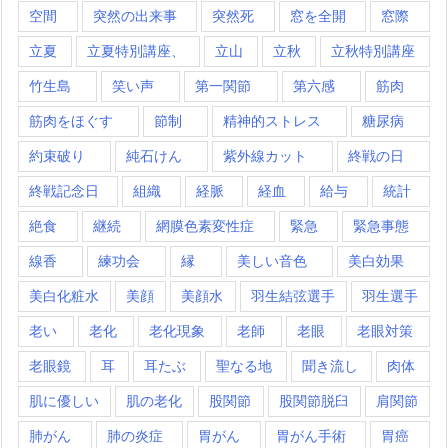
空間
突然の出来事
突然死
窓を全開
窓際
立夏
立夏特別講座、
立山
立秋
立秋特別講座
竹生島
笑い声
第一関節
第六感
筋肉
筋肉をほぐす
節制
精神的ストレス
糖尿病
約束破り
純石けん
紫外線カット
終戦の日
終戦記念日
組織
経脈
経血
給与
統計
絶食
継続
網膜色素変性症
緊急
緊急事態
線香
練功会
縁
美しい音色
美白効果
美白化粧水
美顔
美顔水
羽生結弦選手
羽生選手
老い
老化
老化現象
老師
老眼
老眼対策
老眼鏡
耳
耳たぶ
聖なる地
聞き流し
肉体
肌に優しい
肌の老化
股関節
股関節脱臼
肩関節
肺がん
肺の炎症
胃がん
胃がん手術
胃癌