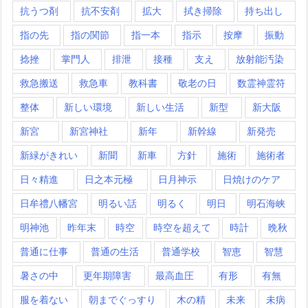
抗うつ剤
抗不安剤
拡大
拭き掃除
持ち出し
指の先
指の関節
指一本
指示
按摩
振動
捻挫
掌門人
排泄
接種
支え
放射能汚染
救急搬送
救急車
教科書
敬老の日
数霊神霊符
整体
新しい環境
新しい生活
新型
新大阪
新宮
新宮神社
新年
新幹線
新発売
新緑がきれい
新聞
新車
方針
施術
施術者
日々精進
日之本元極
日月神示
日焼けのケア
日牟禮八幡宮
明るい話
明るく
明日
明石海峡
明神池
昨年末
時空
時空を超えて
時計
晩秋
普通に仕事
普通の生活
普通学校
智恵
智慧
暑さの中
更年期障害
最高血圧
有形
有無
服を着ない
朝までぐっすり
木の精
未来
未病