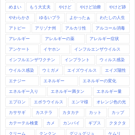
めまい
もう大丈夫
やけど
やけど治療
やけど跡
やわらかさ
ゆるいブラ
よかったぁ
わたしの人生
アトピー
アリゾナ州
アルカリ性
アルコール消毒
アレルギー
アレルギーの薬
アレルギー症状
アンケート
イヤホン
インフルエンザウイルス
インフルエンザワクチン
インプラント
ウィルス感染
ウイルス感染
ウミガメ
エイズウイルス
エイズ陽性
エナジー
エネルギー
エネルギーの変化
エネルギー入り
エネルギー満タン
エネルギー量
エプロン
エボラウイルス
エンマ様
オレンジ色の光
カササギ
カステラ
カタカナ
カット
カップ
カテーテル検査
カメ
カンパイ
ギブス
クタクタ
クリーム
クンクン
グジュグジュ
ケムリ