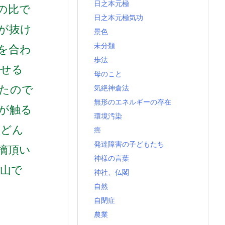
日之本元極
の比で
日之本元極気功
が抜け
景色
未分類
を合わ
歩法
わせる
母のこと
たので
気絶神倉法
無形のエネルギーの存在
が触る
環境汚染
んどん
癌
発達障害の子どもたち
摘頂い
神様の言葉
高山で
神社、仏閣
自然
自閉症
農業