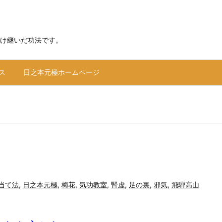
け継いだ功法です。
ス
日之本元極ホームページ
当て法
,
日之本元極
,
梅花
,
気功教室
,
腎虚
,
足の裏
,
邪気
,
飛騨高山