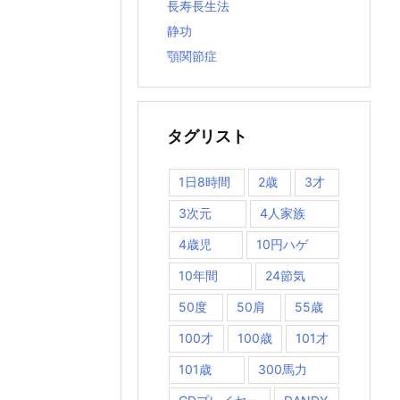
長寿長生法
静功
顎関節症
タグリスト
1日8時間
2歳
3才
3次元
4人家族
4歳児
10円ハゲ
10年間
24節気
50度
50肩
55歳
100才
100歳
101才
101歳
300馬力