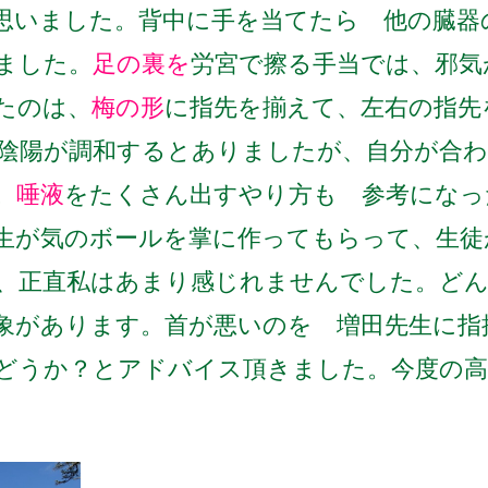
思いました。
背中に手を当てたら 他の臓器
ました。
足の裏を
労宮で擦る手当では、
邪気
たのは、
梅の形
に指先を揃えて、
左右の指先
陰陽が調和するとありましたが、
自分が合
。
唾液
を
たくさん出すやり方も 参考になっ
生が
気のボールを掌に作ってもらって、
生徒
、正直私はあまり感じれませんでした。
ど
象があります。
首が悪いのを 増田先生に指
どうか？
とアドバイス頂きました。
今度の