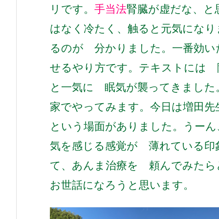
リです。
手当法
腎臓が虚だな、と
はなく冷たく、
触ると元気になり
るのが 分かりました。
一番効い
せるやり方です。
テキストには 
と一気に 眠気が襲ってきました
家でやってみます。
今日は増田先
という場面がありました。
うーん
気を感じる感覚が 薄れている印
て、
あんま治療を 頼んでみたら
お世話になろうと思います。