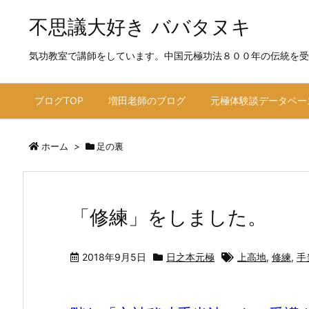
不思議大好き ババタヌキ
気功教室で講師をしています。中国元極功法８００年の伝統を受
ブログTOP
増田老師のブログ
元極体験談データベー
ホーム
>
足の裏
「修練」をしました。
2018年9月5日
日之本元極
上高地
,
修練
,
手