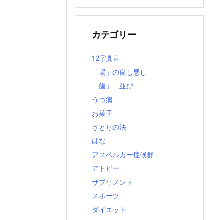
の
記
事
カテゴリー
12字真言
「場」の良し悪し
「歯」 並び
うつ病
お菓子
さとりの法
はな
アスペルガー症候群
アトピー
サプリメント
スポーツ
ダイエット