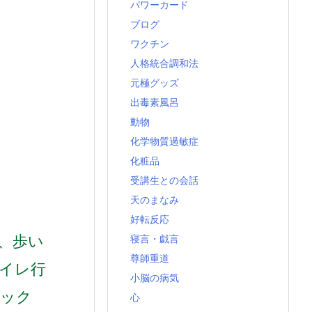
パワーカード
ブログ
ワクチン
人格統合調和法
元極グッズ
出毒素風呂
動物
化学物質過敏症
化粧品
受講生との会話
天のまなみ
好転反応
、
歩い
寝言・戯言
尊師重道
イレ行
小脳の病気
ック
心