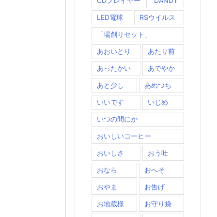
CDプレイヤー
DANDY
LED電球
RSウイルス
「場創りセット」
あおいとり
あたり前
あったかい
あでやか
あと少し
あめつち
いいです
いじめ
いつの間にか
おいしいコーヒー
おいしさ
おう吐
おなら
おへそ
おやま
お告げ
お地蔵様
お守り袋