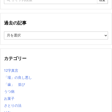
過去の記事
過
去
の
記
事
カテゴリー
12字真言
「場」の良し悪し
「歯」 並び
うつ病
お菓子
さとりの法