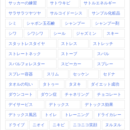
サッカーの練習
サトウキビ
サトルエネルギー
サラサラツヤツヤ
サルコイドーシス
サンプル化粧品
シミ
シャボン玉石鹸
シャンプー
シャンプー剤
シワ
シワシワ
シール
ジャズミン
スキー
スタットレスタイヤ
ストレス
ストレッチ
ストレートネック
ストーブ
スバル
スバルフォレスター
スピーカー
スプレー
スプレー容器
スリム
セッケン
セドナ
タオルの匂い
タトゥー
タヌキ
ダイエット成功
ダウンコート
ダウン症
チャネリング
チョコレート
デイサービス
デトックス
デトックス効果
デトックス風呂
トイレ
トレーニング
ドライカレー
ドライブ
ニオイ
ニキビ
ニコニコ笑顔
ヌルヌル