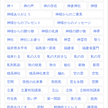
神々
神の声
神の存在
神倉神社
神様
神様ありがとう
神様からのご褒美
神様からのプレゼント
神様からのメッセージ
神様からの贈り物
神様の化身
神様の贈り物
神界
神社
神社にお参り
神降地
神霊
神霊符
祭り
福井県永平寺
福島第一原発
福建省
福建省厦門
福来たる
私の人生
私の大好きな
私の目
私の耳
私利私欲
秋の味覚
秋分
秘伝
穀物
穀雨
穂高神社
穂高神社奥宮
穢れ
空の雲
空気
空間
突然の出来事
突然死
窓を全開
窓際
立夏
立夏特別講座、
立山
立秋
立秋特別講座
竹生島
笑い声
第一関節
第六感
筋肉
筋肉をほぐす
節制
精神的ストレス
糖尿病