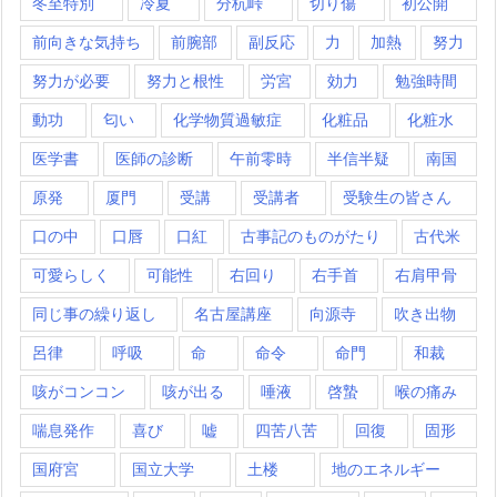
冬至特別
冷夏
分杭峠
切り傷
初公開
前向きな気持ち
前腕部
副反応
力
加熱
努力
努力が必要
努力と根性
労宮
効力
勉強時間
動功
匂い
化学物質過敏症
化粧品
化粧水
医学書
医師の診断
午前零時
半信半疑
南国
原発
厦門
受講
受講者
受験生の皆さん
口の中
口唇
口紅
古事記のものがたり
古代米
可愛らしく
可能性
右回り
右手首
右肩甲骨
同じ事の繰り返し
名古屋講座
向源寺
吹き出物
呂律
呼吸
命
命令
命門
和裁
咳がコンコン
咳が出る
唾液
啓蟄
喉の痛み
喘息発作
喜び
嘘
四苦八苦
回復
固形
国府宮
国立大学
土楼
地のエネルギー