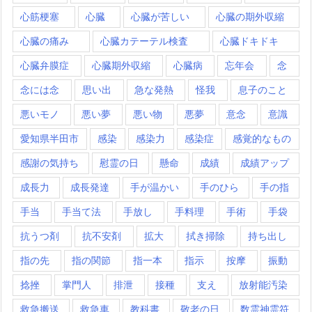
心筋梗塞
心臓
心臓が苦しい
心臓の期外収縮
心臓の痛み
心臓カテーテル検査
心臓ドキドキ
心臓弁膜症
心臓期外収縮
心臓病
忘年会
念
念には念
思い出
急な発熱
怪我
息子のこと
悪いモノ
悪い夢
悪い物
悪夢
意念
意識
愛知県半田市
感染
感染力
感染症
感覚的なもの
感謝の気持ち
慰霊の日
懸命
成績
成績アップ
成長力
成長発達
手が温かい
手のひら
手の指
手当
手当て法
手放し
手料理
手術
手袋
抗うつ剤
抗不安剤
拡大
拭き掃除
持ち出し
指の先
指の関節
指一本
指示
按摩
振動
捻挫
掌門人
排泄
接種
支え
放射能汚染
救急搬送
救急車
教科書
敬老の日
数霊神霊符