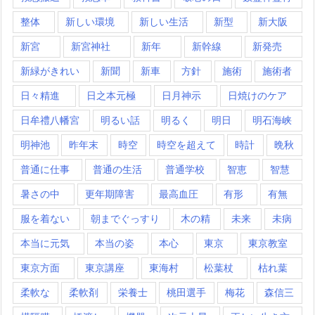
整体
新しい環境
新しい生活
新型
新大阪
新宮
新宮神社
新年
新幹線
新発売
新緑がきれい
新聞
新車
方針
施術
施術者
日々精進
日之本元極
日月神示
日焼けのケア
日牟禮八幡宮
明るい話
明るく
明日
明石海峡
明神池
昨年末
時空
時空を超えて
時計
晩秋
普通に仕事
普通の生活
普通学校
智恵
智慧
暑さの中
更年期障害
最高血圧
有形
有無
服を着ない
朝までぐっすり
木の精
未来
未病
本当に元気
本当の姿
本心
東京
東京教室
東京方面
東京講座
東海村
松葉杖
枯れ葉
柔軟な
柔軟剤
栄養士
桃田選手
梅花
森信三