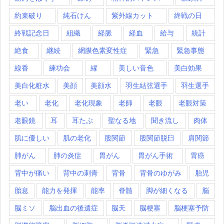
約束破り
純石けん
紫外線カット
終戦の日
終戦記念日
組織
経脈
経血
給与
統計
絶食
継続
網膜色素変性症
緊急
緊急事態
線香
練功会
縁
美しい音色
美白効果
美白化粧水
美顔
美顔水
羽生結弦選手
羽生選手
老い
老化
老化現象
老師
老眼
老眼対策
老眼鏡
耳
耳たぶ
聖なる地
聞き流し
肉体
肌に優しい
肌の老化
股関節
股関節脱臼
肩関節
肺がん
肺の炎症
胃がん
胃がん手術
胃癌
背中が痛い
背中の刺青
背骨
背骨のゆがみ
胎児
胎息
能力を発揮
能率
脊髄
脚が細くなる
脳
脳ミソ
脳出血の後遺症
脳天
脳梗塞
脳梗塞予防