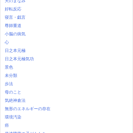
天のまなみ
好転反応
寝言・戯言
尊師重道
小脳の病気
心
日之本元極
日之本元極気功
景色
未分類
歩法
母のこと
気絶神倉法
無形のエネルギーの存在
環境汚染
癌