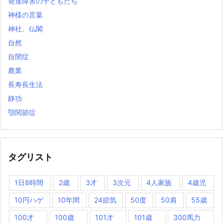
発達障害の子どもたち
神様の言葉
神社、仏閣
自然
自閉症
農業
長寿長生法
静功
顎関節症
タグリスト
1日8時間
2歳
3才
3次元
4人家族
4歳児
10円ハゲ
10年間
24節気
50度
50肩
55歳
100才
100歳
101才
101歳
300馬力