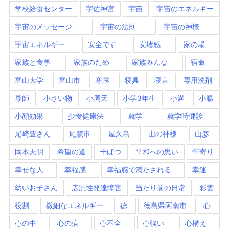
学校給食センター
宇佐神宮
宇宙
宇宙のエネルギー
宇宙のメッセージ
宇宙の法則
宇宙の神様
宇宙エネルギー
安全です
安堵感
家の場
家族と食事
家族のため
家族みんな
宿命
富山大学
富山市
寒露
寝具
寝言
専用洗剤
尊師
小さい物
小周天
小学3年生
小満
小腸
小顔効果
少食健康法
就学
就学時健診
尾崎豊さん
尾鷲市
屋久島
山の神様
山彦
岡本天明
希望の道
干ばつ
平和への思い
年寄り
幸せな人
幸福感
幸福感で満たされる
幸運
幼いお子さん
広汎性発達障害
当たり前の日常
彩雲
役割
微細なエネルギー
徳
徳島県阿南市
心
心の中
心の病
心不全
心強い
心構え