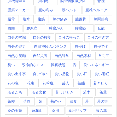
脳機能障害
脳細胞
脳脊髄液減少症
腎虚
腫瘍マーカー
腰の痛み
腰ベルト
腰椎ヘルニア
腰骨
腹水
腹筋
膝の痛み
膝蓋骨
膝関節痛
膝頭
膠原病
膵臓がん
膵臓癌
臥龍
自分の常識
自分の役割
自分の根っこ
自分の生き方
自分の能力
自律神経のバランス
自慢げ
自慢です
自然な笑顔
自然災害
自然科学
自然素材
自閉症
臭い
致命的なミス
興奮状態
舌
良いエネルギー
良い出来事
良い匂い
良い品物
良い汗
良い睡眠
花の色
花束
花粉症
芸人
芸能
若々しく
若者たち
若者文化
苦しいとき
茨木
茶葉
茶髪
草原
菊
菊の花
菜食
菱
菱の実
菱の実茶
蓮花山
薬用
薬用リップ
藤の花