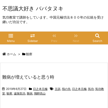
不思議大好き ババタヌキ
気功教室で講師をしています。中国元極功法８００年の伝統を受け
継いだ功法です。
Menu
Sidebar
Prev
Next
Search
ホーム
>
観察
難病が増えていると思う時
2019年6月27日
日之本元極
主訴
,
指の先
,
日之本元極
,
気功
,
気功教
室
,
観察
,
遠隔気功
,
難病
,
飛騨高山