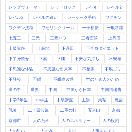
レッグウォーマー
レッドロック
レベル
レベル2
レベル3
レベルの違い
レーシック手術
ワクチン
ワクチン接種
ワセリンクリーム
一子相伝
一般常識
七五三
三元
三元パワー
三者面談
上丹田
上級講座
上高地
下丹田
下半身ダイエット
下半身痩せ
下着
下腿
不安な気持ち
不安感
不思議な体験
不思議な出来事
不整脈
不燃ゴミ
不登校
不眠
不眠症改善
世のため人のため
世の中
世界
中国
中国から日本
中国福建省
中学3年生
中学生
中級講座
主訴
乗鞍
乳歯
乳液
二十四節気
二重の虹
五台山
京都
京都市
人のため
人のエネルギー
人の役割
人の思い
人の為
人中
人事を尽くす