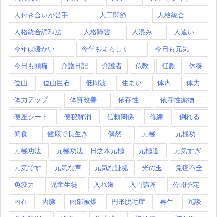
人付き合いが苦手
人工関節
人格統合
人格統合調和法
人格障害
人混み
人違い
今年は暖かい
今年もよろしく
今日も元気
今日も頭痛
介護日記
介護者
仏教
任脈
休養
位山
位山巨石
低周波
住まい
体内
体力
体力アップ
体質改善
依存性
依存性薬物
便座シート
便秘解消
信頼関係
修練
倒れる
偏食
健康で長生き
偶然
元極
元極功
元極功法
元極功法 日之本元極
元極道
元気すぎ
元気です
元気な声
元気な証拠
光の玉
免疫不全
免疫力
児童生徒
入れ歯
入門講座
公開予定
内在
内臓
内部被爆
円形脱毛症
再生
冗談