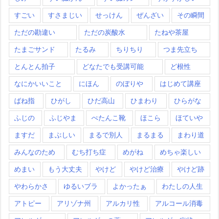
すごい
すさまじい
せっけん
ぜんざい
その瞬間
ただの勘違い
ただの炭酸水
たねや茶屋
たまごサンド
たるみ
ちりちり
つま先立ち
とんとん拍子
どなたでも受講可能
ど根性
なにかいいこと
にほん
のぼりや
はじめて講座
ばね指
ひがし
ひだ高山
ひまわり
ひらがな
ふじの
ふじやま
ぺたんこ靴
ほこら
ほていや
ますだ
まぶしい
まるで別人
まるまる
まわり道
みんなのため
むち打ち症
めがね
めちゃ楽しい
めまい
もう大丈夫
やけど
やけど治療
やけど跡
やわらかさ
ゆるいブラ
よかったぁ
わたしの人生
アトピー
アリゾナ州
アルカリ性
アルコール消毒