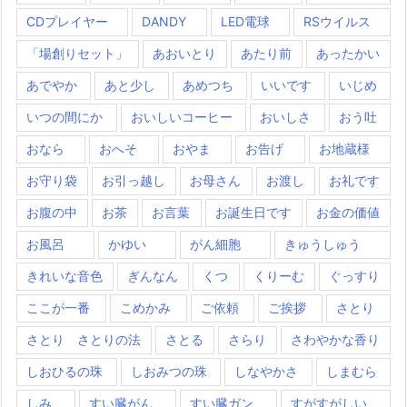
CDプレイヤー
DANDY
LED電球
RSウイルス
「場創りセット」
あおいとり
あたり前
あったかい
あでやか
あと少し
あめつち
いいです
いじめ
いつの間にか
おいしいコーヒー
おいしさ
おう吐
おなら
おへそ
おやま
お告げ
お地蔵様
お守り袋
お引っ越し
お母さん
お渡し
お礼です
お腹の中
お茶
お言葉
お誕生日です
お金の価値
お風呂
かゆい
がん細胞
きゅうしゅう
きれいな音色
ぎんなん
くつ
くりーむ
ぐっすり
ここが一番
こめかみ
ご依頼
ご挨拶
さとり
さとり さとりの法
さとる
さらり
さわやかな香り
しおひるの珠
しおみつの珠
しなやかさ
しまむら
しみ
すい臓がん
すい臓ガン
すがすがしい