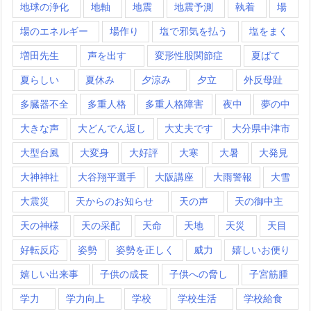
地球の浄化
地軸
地震
地震予測
執着
場
場のエネルギー
場作り
塩で邪気を払う
塩をまく
増田先生
声を出す
変形性股関節症
夏ばて
夏らしい
夏休み
夕涼み
夕立
外反母趾
多臓器不全
多重人格
多重人格障害
夜中
夢の中
大きな声
大どんでん返し
大丈夫です
大分県中津市
大型台風
大変身
大好評
大寒
大暑
大発見
大神神社
大谷翔平選手
大阪講座
大雨警報
大雪
大震災
天からのお知らせ
天の声
天の御中主
天の神様
天の采配
天命
天地
天災
天目
好転反応
姿勢
姿勢を正しく
威力
嬉しいお便り
嬉しい出来事
子供の成長
子供への脅し
子宮筋腫
学力
学力向上
学校
学校生活
学校給食