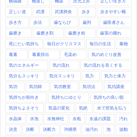
横隔膜
橋渡し
機器
次元上昇
正しい生き方
正しい道
武漢
武漢肺炎
歩き
歩きやすい靴
歩き方
歩法
歯ならび
歯列
歯医者さん
歯磨き
歯磨き剤
歯磨き粉
歯茎の腫れ
死にたい気持ち
毎日がクリスマス
毎日の生活
毒物
毒素
毒素排出
毛染め
気のめぐり改善
気のエネルギー
気の流れ
気の流れを良くする
気分もスッキリ
気分スッキリ
気力
気力と体力
気功
気功師
気功教室
気功法
気功講座
気持ちが前向き
気持ちにゆとり
気持ちの良い朝
気持ちよさそう
気温の変化
気絶
水で邪気を払う
水晶体
水泡
水無神社
水疱
永遠の課題
汚れ
決意
決断
決断力
沖縄県
油汚れ
泡
波動