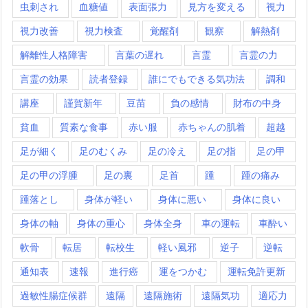
虫刺され
血糖値
表面張力
見方を変える
視力
視力改善
視力検査
覚醒剤
観察
解熱剤
解離性人格障害
言葉の遅れ
言霊
言霊の力
言霊の効果
読者登録
誰にでもできる気功法
調和
講座
謹賀新年
豆苗
負の感情
財布の中身
貧血
質素な食事
赤い服
赤ちゃんの肌着
超越
足が細く
足のむくみ
足の冷え
足の指
足の甲
足の甲の浮腫
足の裏
足首
踵
踵の痛み
踵落とし
身体が軽い
身体に悪い
身体に良い
身体の軸
身体の重心
身体全身
車の運転
車酔い
軟骨
転居
転校生
軽い風邪
逆子
逆転
通知表
速報
進行癌
運をつかむ
運転免許更新
過敏性腸症候群
遠隔
遠隔施術
遠隔気功
適応力