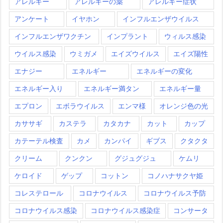
アレルギー
アレルギーの薬
アレルギー症状
アンケート
イヤホン
インフルエンザウイルス
インフルエンザワクチン
インプラント
ウィルス感染
ウイルス感染
ウミガメ
エイズウイルス
エイズ陽性
エナジー
エネルギー
エネルギーの変化
エネルギー入り
エネルギー満タン
エネルギー量
エプロン
エボラウイルス
エンマ様
オレンジ色の光
カササギ
カステラ
カタカナ
カット
カップ
カテーテル検査
カメ
カンパイ
ギブス
クタクタ
クリーム
クンクン
グジュグジュ
ケムリ
ケロイド
ゲップ
コットン
コノハナサクヤ姫
コレステロール
コロナウイルス
コロナウイルス予防
コロナウイルス感染
コロナウイルス感染症
コンサータ