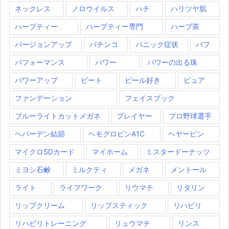
ネックレス
ノロウイルス
ハチ
ハリツヤ肌
ハーブティー
ハーブティー専門
ハーブ茶
バージョンアップ
パチンコ
パニック症状
パフ
パフォーマンス
パワー
パワーの出る珠
パワーアップ
ビート
ビール好き
ピュア
ファンデーション
フェイスブック
ブルーライトカットメガネ
プレイヤー
プロ野球選手
ヘパーデン結節
ヘモグロビンA1C
ヘヤーピン
マイクロSDカード
マイホーム
ミスタードーナッツ
ミヨシ石鹸
ミルクティ
メガネ
メントール
ライト
ライフワーク
リウマチ
リタリン
リップクリーム
リップスティック
リハビリ
リハビリトレーニング
リュウマチ
リンス