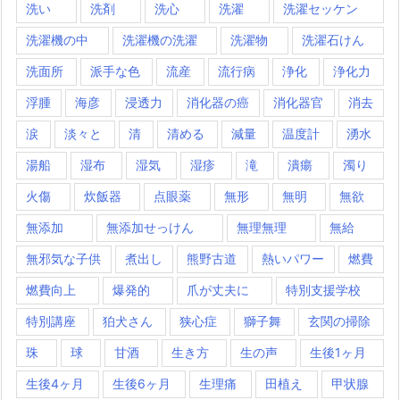
洗い
洗剤
洗心
洗濯
洗濯セッケン
洗濯機の中
洗濯機の洗濯
洗濯物
洗濯石けん
洗面所
派手な色
流産
流行病
浄化
浄化力
浮腫
海彦
浸透力
消化器の癌
消化器官
消去
涙
淡々と
清
清める
減量
温度計
湧水
湯船
湿布
湿気
湿疹
滝
潰瘍
濁り
火傷
炊飯器
点眼薬
無形
無明
無欲
無添加
無添加せっけん
無理無理
無給
無邪気な子供
煮出し
熊野古道
熱いパワー
燃費
燃費向上
爆発的
爪が丈夫に
特別支援学校
特別講座
狛犬さん
狭心症
獅子舞
玄関の掃除
珠
球
甘酒
生き方
生の声
生後1ヶ月
生後4ヶ月
生後6ヶ月
生理痛
田植え
甲状腺