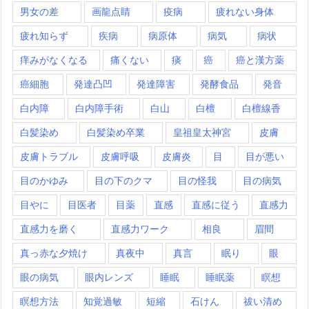
男女の差
画龍点睛
疫病
疲れない身体
疲れ知らず
疾病
病原体
病気
病状
痒みがなくなる
痛くない
痰
癌
癌と漢方薬
癌細胞
発達凸凹
発達障害
発酵食品
発音
白内障
白内障手術
白山
白檀
白檀線香
白髪染め
白髪染め卒業
皇祖皇太神宮
皮膚
皮膚トラブル
皮膚呼吸
皮膚炎
目
目が悪い
目のかゆみ
目の下のクマ
目の怪我
目の病気
目やに
目医者
目薬
直感
直感に従う
直感力
直感力を磨く
直感力ワーク
相良
眉間
真っ赤な夕焼け
真夜中
真言
眠り
眼
眼の病気
眼内レンズ
睡眠
睡眠薬
瞑想
瞑想方法
知覚過敏
短縮
石けん
祓い清め