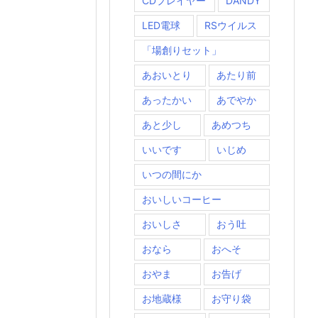
CDプレイヤー
DANDY
LED電球
RSウイルス
「場創りセット」
あおいとり
あたり前
あったかい
あでやか
あと少し
あめつち
いいです
いじめ
いつの間にか
おいしいコーヒー
おいしさ
おう吐
おなら
おへそ
おやま
お告げ
お地蔵様
お守り袋