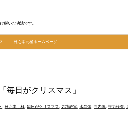
け継いだ功法です。
ス
日之本元極ホームページ
「毎日がクリスマス」
ト
,
日之本元極
,
毎日がクリスマス
,
気功教室
,
水晶体
,
白内障
,
視力検査
,