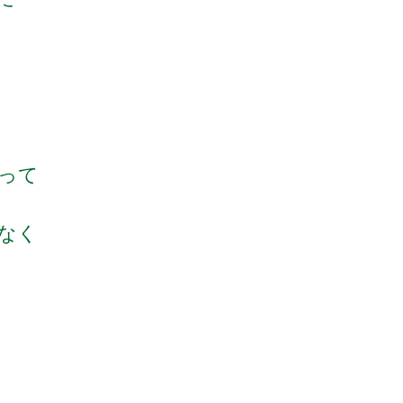
って
なく
た