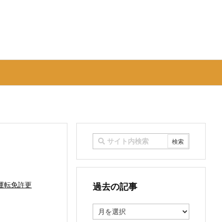
運転免許更
過去の記事
過
去