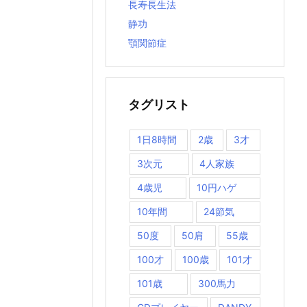
長寿長生法
静功
顎関節症
タグリスト
1日8時間
2歳
3才
3次元
4人家族
4歳児
10円ハゲ
10年間
24節気
50度
50肩
55歳
100才
100歳
101才
101歳
300馬力