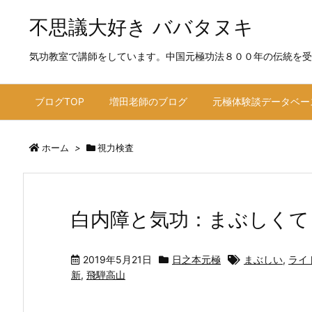
不思議大好き ババタヌキ
気功教室で講師をしています。中国元極功法８００年の伝統を受
ブログTOP
増田老師のブログ
元極体験談データベー
ホーム
>
視力検査
白内障と気功：まぶしくて
2019年5月21日
日之本元極
まぶしい
,
ライ
新
,
飛騨高山