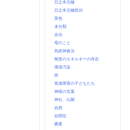
日之本元極
日之本元極気功
景色
未分類
歩法
母のこと
気絶神倉法
無形のエネルギーの存在
環境汚染
癌
発達障害の子どもたち
神様の言葉
神社、仏閣
自然
自閉症
農業