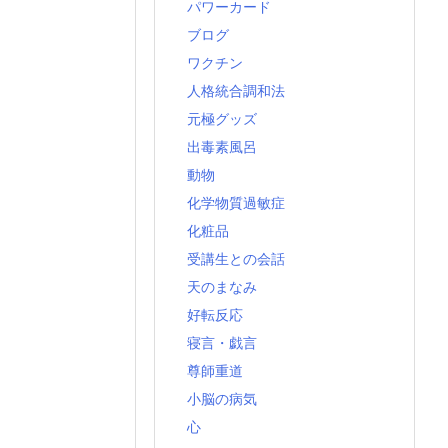
パワーカード
ブログ
ワクチン
人格統合調和法
元極グッズ
出毒素風呂
動物
化学物質過敏症
化粧品
受講生との会話
天のまなみ
好転反応
寝言・戯言
尊師重道
小脳の病気
心