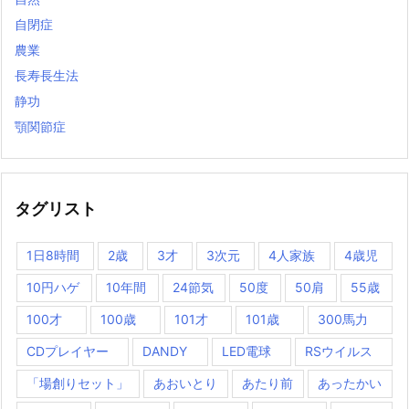
自閉症
農業
長寿長生法
静功
顎関節症
タグリスト
1日8時間
2歳
3才
3次元
4人家族
4歳児
10円ハゲ
10年間
24節気
50度
50肩
55歳
100才
100歳
101才
101歳
300馬力
CDプレイヤー
DANDY
LED電球
RSウイルス
「場創りセット」
あおいとり
あたり前
あったかい