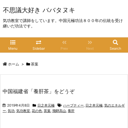
不思議大好き ババタヌキ
気功教室で講師をしています。中国元極功法８００年の伝統を受け
継いだ功法です。
Menu
Sidebar
Prev
Next
Search
ホーム
>
茶葉
中国福建省「養肝茶」をどうぞ
2019年4月8日
日之本元極
ハーブティー
,
日之本元極
,
気のエネルギ
ー
,
気功
,
気功教室
,
花の色
,
茶葉
,
飛騨高山
,
養肝