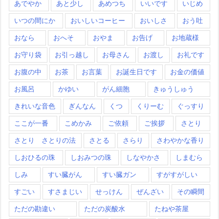
あでやか
あと少し
あめつち
いいです
いじめ
いつの間にか
おいしいコーヒー
おいしさ
おう吐
おなら
おへそ
おやま
お告げ
お地蔵様
お守り袋
お引っ越し
お母さん
お渡し
お礼です
お腹の中
お茶
お言葉
お誕生日です
お金の価値
お風呂
かゆい
がん細胞
きゅうしゅう
きれいな音色
ぎんなん
くつ
くりーむ
ぐっすり
ここが一番
こめかみ
ご依頼
ご挨拶
さとり
さとり さとりの法
さとる
さらり
さわやかな香り
しおひるの珠
しおみつの珠
しなやかさ
しまむら
しみ
すい臓がん
すい臓ガン
すがすがしい
すごい
すさまじい
せっけん
ぜんざい
その瞬間
ただの勘違い
ただの炭酸水
たねや茶屋