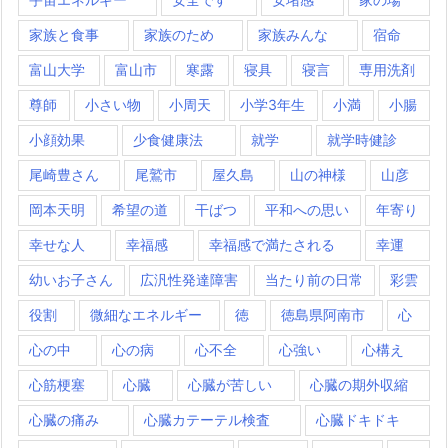
家族と食事
家族のため
家族みんな
宿命
富山大学
富山市
寒露
寝具
寝言
専用洗剤
尊師
小さい物
小周天
小学3年生
小満
小腸
小顔効果
少食健康法
就学
就学時健診
尾崎豊さん
尾鷲市
屋久島
山の神様
山彦
岡本天明
希望の道
干ばつ
平和への思い
年寄り
幸せな人
幸福感
幸福感で満たされる
幸運
幼いお子さん
広汎性発達障害
当たり前の日常
彩雲
役割
微細なエネルギー
徳
徳島県阿南市
心
心の中
心の病
心不全
心強い
心構え
心筋梗塞
心臓
心臓が苦しい
心臓の期外収縮
心臓の痛み
心臓カテーテル検査
心臓ドキドキ