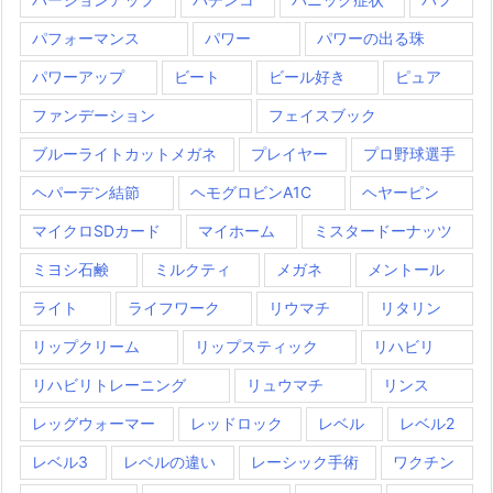
パフォーマンス
パワー
パワーの出る珠
パワーアップ
ビート
ビール好き
ピュア
ファンデーション
フェイスブック
ブルーライトカットメガネ
プレイヤー
プロ野球選手
ヘパーデン結節
ヘモグロビンA1C
ヘヤーピン
マイクロSDカード
マイホーム
ミスタードーナッツ
ミヨシ石鹸
ミルクティ
メガネ
メントール
ライト
ライフワーク
リウマチ
リタリン
リップクリーム
リップスティック
リハビリ
リハビリトレーニング
リュウマチ
リンス
レッグウォーマー
レッドロック
レベル
レベル2
レベル3
レベルの違い
レーシック手術
ワクチン