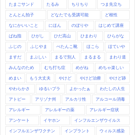
たまごサンド
たるみ
ちりちり
つま先立ち
とんとん拍子
どなたでも受講可能
ど根性
なにかいいこと
にほん
のぼりや
はじめて講座
ばね指
ひがし
ひだ高山
ひまわり
ひらがな
ふじの
ふじやま
ぺたんこ靴
ほこら
ほていや
ますだ
まぶしい
まるで別人
まるまる
まわり道
みんなのため
むち打ち症
めがね
めちゃ楽しい
めまい
もう大丈夫
やけど
やけど治療
やけど跡
やわらかさ
ゆるいブラ
よかったぁ
わたしの人生
アトピー
アリゾナ州
アルカリ性
アルコール消毒
アレルギー
アレルギーの薬
アレルギー症状
アンケート
イヤホン
インフルエンザウイルス
インフルエンザワクチン
インプラント
ウィルス感染