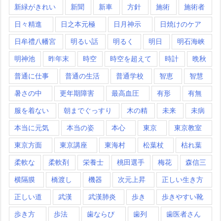
新緑がきれい
新聞
新車
方針
施術
施術者
日々精進
日之本元極
日月神示
日焼けのケア
日牟禮八幡宮
明るい話
明るく
明日
明石海峡
明神池
昨年末
時空
時空を超えて
時計
晩秋
普通に仕事
普通の生活
普通学校
智恵
智慧
暑さの中
更年期障害
最高血圧
有形
有無
服を着ない
朝までぐっすり
木の精
未来
未病
本当に元気
本当の姿
本心
東京
東京教室
東京方面
東京講座
東海村
松葉杖
枯れ葉
柔軟な
柔軟剤
栄養士
桃田選手
梅花
森信三
横隔膜
橋渡し
機器
次元上昇
正しい生き方
正しい道
武漢
武漢肺炎
歩き
歩きやすい靴
歩き方
歩法
歯ならび
歯列
歯医者さん