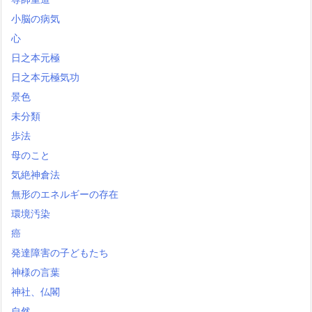
小脳の病気
心
日之本元極
日之本元極気功
景色
未分類
歩法
母のこと
気絶神倉法
無形のエネルギーの存在
環境汚染
癌
発達障害の子どもたち
神様の言葉
神社、仏閣
自然