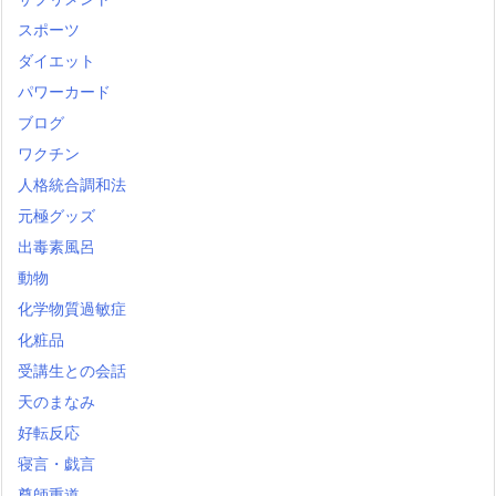
スポーツ
ダイエット
パワーカード
ブログ
ワクチン
人格統合調和法
元極グッズ
出毒素風呂
動物
化学物質過敏症
化粧品
受講生との会話
天のまなみ
好転反応
寝言・戯言
尊師重道