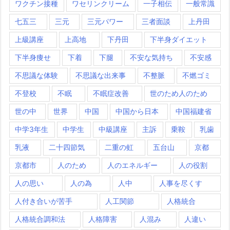
ワクチン接種
ワセリンクリーム
一子相伝
一般常識
七五三
三元
三元パワー
三者面談
上丹田
上級講座
上高地
下丹田
下半身ダイエット
下半身痩せ
下着
下腿
不安な気持ち
不安感
不思議な体験
不思議な出来事
不整脈
不燃ゴミ
不登校
不眠
不眠症改善
世のため人のため
世の中
世界
中国
中国から日本
中国福建省
中学3年生
中学生
中級講座
主訴
乗鞍
乳歯
乳液
二十四節気
二重の虹
五台山
京都
京都市
人のため
人のエネルギー
人の役割
人の思い
人の為
人中
人事を尽くす
人付き合いが苦手
人工関節
人格統合
人格統合調和法
人格障害
人混み
人違い