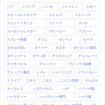
シワ
シワシワ
シール
ジャズミン
スキー
スタットレスタイヤ
ストレス
ストレッチ
ストレートネック
ストーブ
スバル
スバルフォレスター
スピーカー
スプレー
スプレー容器
スリム
セッケン
セドナ
タオルの匂い
タトゥー
タヌキ
ダイエット成功
ダウンコート
ダウン症
チャネリング
チョコレート
デイサービス
デトックス
デトックス効果
デトックス風呂
トイレ
トレーニング
ドライカレー
ドライブ
ニオイ
ニキビ
ニコニコ笑顔
ヌルヌル
ネックレス
ノロウイルス
ハチ
ハリツヤ肌
ハーブティー
ハーブティー専門
ハーブ茶
バージョンアップ
パチンコ
パニック症状
パフ