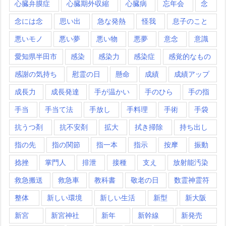
心臓弁膜症
心臓期外収縮
心臓病
忘年会
念
念には念
思い出
急な発熱
怪我
息子のこと
悪いモノ
悪い夢
悪い物
悪夢
意念
意識
愛知県半田市
感染
感染力
感染症
感覚的なもの
感謝の気持ち
慰霊の日
懸命
成績
成績アップ
成長力
成長発達
手が温かい
手のひら
手の指
手当
手当て法
手放し
手料理
手術
手袋
抗うつ剤
抗不安剤
拡大
拭き掃除
持ち出し
指の先
指の関節
指一本
指示
按摩
振動
捻挫
掌門人
排泄
接種
支え
放射能汚染
救急搬送
救急車
教科書
敬老の日
数霊神霊符
整体
新しい環境
新しい生活
新型
新大阪
新宮
新宮神社
新年
新幹線
新発売