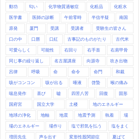
動功
匂い
化学物質過敏症
化粧品
化粧水
医学書
医師の診断
午前零時
半信半疑
南国
原発
厦門
受講
受講者
受験生の皆さん
口の中
口唇
口紅
古事記のものがたり
古代米
可愛らしく
可能性
右回り
右手首
右肩甲骨
同じ事の繰り返し
名古屋講座
向源寺
吹き出物
呂律
呼吸
命
命令
命門
和裁
咳がコンコン
咳が出る
唾液
啓蟄
喉の痛み
喘息発作
喜び
嘘
四苦八苦
回復
固形
国府宮
国立大学
土楼
地のエネルギー
地球の浄化
地軸
地震
地震予測
執着
場
場のエネルギー
場作り
塩で邪気を払う
塩をまく
増田先生
声を出す
変形性股関節症
夏ばて