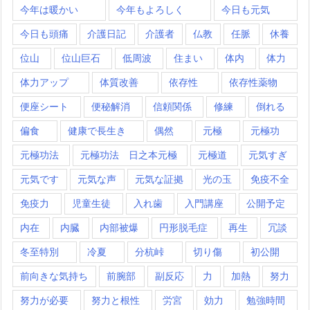
今年は暖かい
今年もよろしく
今日も元気
今日も頭痛
介護日記
介護者
仏教
任脈
休養
位山
位山巨石
低周波
住まい
体内
体力
体力アップ
体質改善
依存性
依存性薬物
便座シート
便秘解消
信頼関係
修練
倒れる
偏食
健康で長生き
偶然
元極
元極功
元極功法
元極功法 日之本元極
元極道
元気すぎ
元気です
元気な声
元気な証拠
光の玉
免疫不全
免疫力
児童生徒
入れ歯
入門講座
公開予定
内在
内臓
内部被爆
円形脱毛症
再生
冗談
冬至特別
冷夏
分杭峠
切り傷
初公開
前向きな気持ち
前腕部
副反応
力
加熱
努力
努力が必要
努力と根性
労宮
効力
勉強時間