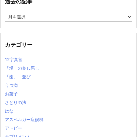
過去の記事
過
去
の
記
事
カテゴリー
12字真言
「場」の良し悪し
「歯」 並び
うつ病
お菓子
さとりの法
はな
アスペルガー症候群
アトピー
サプリメント