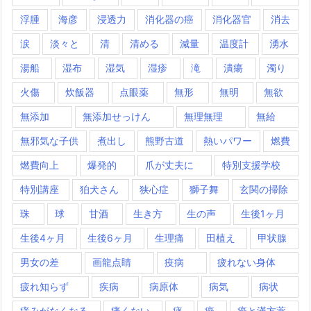
浮腫
海彦
浸透力
消化器の癌
消化器官
消去
涙
淡々と
清
清める
減量
温度計
湧水
湯船
湿布
湿気
湿疹
滝
潰瘍
濁り
火傷
炊飯器
点眼薬
無形
無明
無欲
無添加
無添加せっけん
無理無理
無給
無邪気な子供
煮出し
熊野古道
熱いパワー
燃費
燃費向上
爆発的
爪が丈夫に
特別支援学校
特別講座
狛犬さん
狭心症
獅子舞
玄関の掃除
珠
球
甘酒
生き方
生の声
生後1ヶ月
生後4ヶ月
生後6ヶ月
生理痛
田植え
甲状腺
男女の差
画龍点睛
疫病
疲れない身体
疲れ知らず
疾病
病原体
病気
病状
痒みがなくなる
痛くない
痰
癌
癌と漢方薬