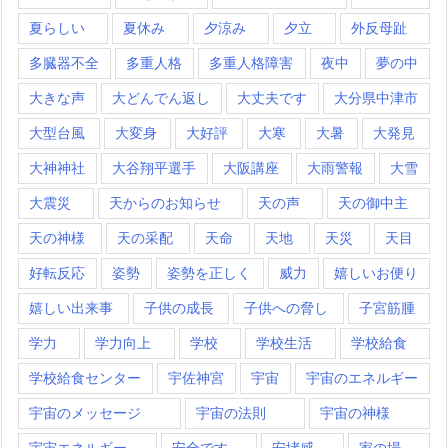
夏らしい
夏休み
夕涼み
夕立
外反母趾
多臓器不全
多重人格
多重人格障害
夜中
夢の中
大きな声
大どんでん返し
大丈夫です
大分県中津市
大型台風
大変身
大好評
大寒
大暑
大発見
大神神社
大谷翔平選手
大阪講座
大雨警報
大雪
大震災
天からのお知らせ
天の声
天の御中主
天の神様
天の采配
天命
天地
天災
天目
好転反応
姿勢
姿勢を正しく
威力
嬉しいお便り
嬉しい出来事
子供の成長
子供への脅し
子宮筋腫
学力
学力向上
学校
学校生活
学校給食
学校給食センター
宇佐神宮
宇宙
宇宙のエネルギー
宇宙のメッセージ
宇宙の法則
宇宙の神様
宇宙エネルギー
安全です
安堵感
家の場