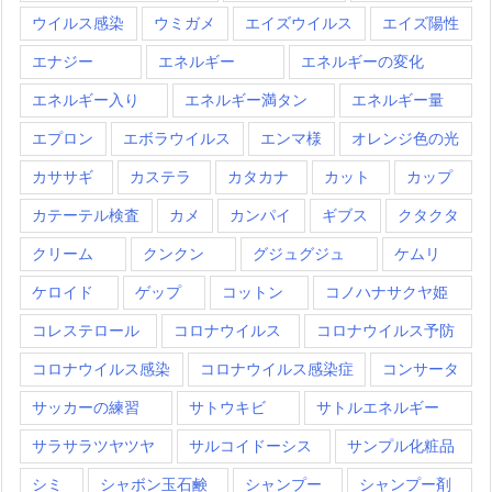
ウイルス感染
ウミガメ
エイズウイルス
エイズ陽性
エナジー
エネルギー
エネルギーの変化
エネルギー入り
エネルギー満タン
エネルギー量
エプロン
エボラウイルス
エンマ様
オレンジ色の光
カササギ
カステラ
カタカナ
カット
カップ
カテーテル検査
カメ
カンパイ
ギブス
クタクタ
クリーム
クンクン
グジュグジュ
ケムリ
ケロイド
ゲップ
コットン
コノハナサクヤ姫
コレステロール
コロナウイルス
コロナウイルス予防
コロナウイルス感染
コロナウイルス感染症
コンサータ
サッカーの練習
サトウキビ
サトルエネルギー
サラサラツヤツヤ
サルコイドーシス
サンプル化粧品
シミ
シャボン玉石鹸
シャンプー
シャンプー剤