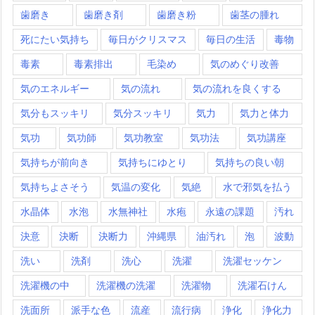
歯磨き
歯磨き剤
歯磨き粉
歯茎の腫れ
死にたい気持ち
毎日がクリスマス
毎日の生活
毒物
毒素
毒素排出
毛染め
気のめぐり改善
気のエネルギー
気の流れ
気の流れを良くする
気分もスッキリ
気分スッキリ
気力
気力と体力
気功
気功師
気功教室
気功法
気功講座
気持ちが前向き
気持ちにゆとり
気持ちの良い朝
気持ちよさそう
気温の変化
気絶
水で邪気を払う
水晶体
水泡
水無神社
水疱
永遠の課題
汚れ
決意
決断
決断力
沖縄県
油汚れ
泡
波動
洗い
洗剤
洗心
洗濯
洗濯セッケン
洗濯機の中
洗濯機の洗濯
洗濯物
洗濯石けん
洗面所
派手な色
流産
流行病
浄化
浄化力