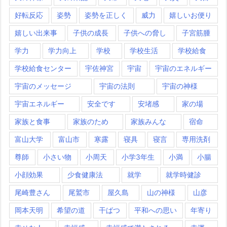
好転反応
姿勢
姿勢を正しく
威力
嬉しいお便り
嬉しい出来事
子供の成長
子供への脅し
子宮筋腫
学力
学力向上
学校
学校生活
学校給食
学校給食センター
宇佐神宮
宇宙
宇宙のエネルギー
宇宙のメッセージ
宇宙の法則
宇宙の神様
宇宙エネルギー
安全です
安堵感
家の場
家族と食事
家族のため
家族みんな
宿命
富山大学
富山市
寒露
寝具
寝言
専用洗剤
尊師
小さい物
小周天
小学3年生
小満
小腸
小顔効果
少食健康法
就学
就学時健診
尾崎豊さん
尾鷲市
屋久島
山の神様
山彦
岡本天明
希望の道
干ばつ
平和への思い
年寄り