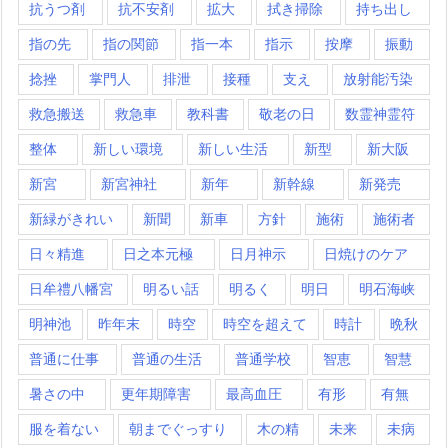
抗うつ剤
抗不安剤
拡大
拭き掃除
持ち出し
指の先
指の関節
指一本
指示
按摩
振動
捻挫
掌門人
排泄
接種
支え
放射能汚染
救急搬送
救急車
教科書
敬老の日
数霊神霊符
整体
新しい環境
新しい生活
新型
新大阪
新宮
新宮神社
新年
新幹線
新発売
新緑がきれい
新聞
新車
方針
施術
施術者
日々精進
日之本元極
日月神示
日焼けのケア
日牟禮八幡宮
明るい話
明るく
明日
明石海峡
明神池
昨年末
時空
時空を超えて
時計
晩秋
普通に仕事
普通の生活
普通学校
智恵
智慧
暑さの中
更年期障害
最高血圧
有形
有無
服を着ない
朝までぐっすり
木の精
未来
未病