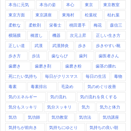
本当に元気
本当の姿
本心
東京
東京教室
東京方面
東京講座
東海村
松葉杖
枯れ葉
柔軟な
柔軟剤
栄養士
桃田選手
梅花
森信三
横隔膜
橋渡し
機器
次元上昇
正しい生き方
正しい道
武漢
武漢肺炎
歩き
歩きやすい靴
歩き方
歩法
歯ならび
歯列
歯医者さん
歯磨き
歯磨き剤
歯磨き粉
歯茎の腫れ
死にたい気持ち
毎日がクリスマス
毎日の生活
毒物
毒素
毒素排出
毛染め
気のめぐり改善
気のエネルギー
気の流れ
気の流れを良くする
気分もスッキリ
気分スッキリ
気力
気力と体力
気功
気功師
気功教室
気功法
気功講座
気持ちが前向き
気持ちにゆとり
気持ちの良い朝