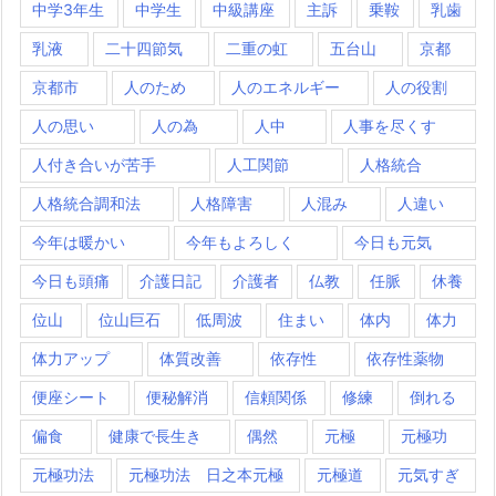
中学3年生
中学生
中級講座
主訴
乗鞍
乳歯
乳液
二十四節気
二重の虹
五台山
京都
京都市
人のため
人のエネルギー
人の役割
人の思い
人の為
人中
人事を尽くす
人付き合いが苦手
人工関節
人格統合
人格統合調和法
人格障害
人混み
人違い
今年は暖かい
今年もよろしく
今日も元気
今日も頭痛
介護日記
介護者
仏教
任脈
休養
位山
位山巨石
低周波
住まい
体内
体力
体力アップ
体質改善
依存性
依存性薬物
便座シート
便秘解消
信頼関係
修練
倒れる
偏食
健康で長生き
偶然
元極
元極功
元極功法
元極功法 日之本元極
元極道
元気すぎ