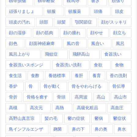
靱帯損傷
靱帯断裂
鞍馬寺
響き
頑張り
頑張りましょ
頓服
頓服薬
頭痛
頭皮
頭皮の汚れ
頭部
頭髪
顎関節症
顔がスッキリ
顔の湿疹
顔の筋肉
顔の腫れ
顔やせ
顔立ち
顔色
顔面神経麻痺
風の音
風合い
風呂
風呂上がり
飛蚊症
飛騨高山
食器洗い
食器洗いスポンジ
食器洗い洗剤
食欲
食物
食生活
食酢
養徳標準
養肝
養育
香の洗剤
香炉
骨
骨が動く
骨をやわらげる
骨伝導
骨折
骨格を癒す
骨頭
高周波
高山
高山市
高槻
高次元
高熱
高級化粧品
高血圧
高野山真言宗
髪の毛
鬱の症状
鬱病
鬱症状
鳥インフルエンザ
麹菌
鼻の下
鼻の奥
鼻水