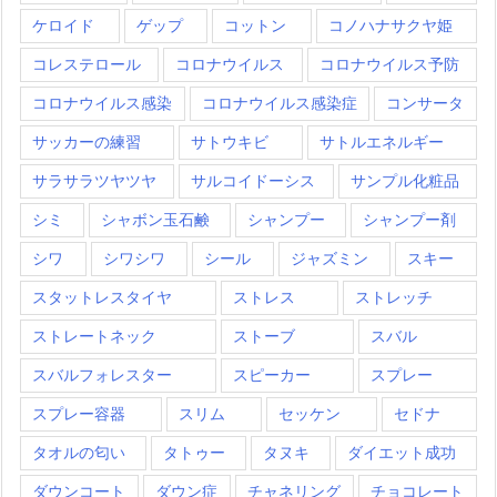
ケロイド
ゲップ
コットン
コノハナサクヤ姫
コレステロール
コロナウイルス
コロナウイルス予防
コロナウイルス感染
コロナウイルス感染症
コンサータ
サッカーの練習
サトウキビ
サトルエネルギー
サラサラツヤツヤ
サルコイドーシス
サンプル化粧品
シミ
シャボン玉石鹸
シャンプー
シャンプー剤
シワ
シワシワ
シール
ジャズミン
スキー
スタットレスタイヤ
ストレス
ストレッチ
ストレートネック
ストーブ
スバル
スバルフォレスター
スピーカー
スプレー
スプレー容器
スリム
セッケン
セドナ
タオルの匂い
タトゥー
タヌキ
ダイエット成功
ダウンコート
ダウン症
チャネリング
チョコレート