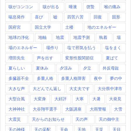
咳がコンコン
咳が出る
唾液
啓蟄
喉の痛み
喘息発作
喜び
嘘
四苦八苦
回復
固形
国府宮
国立大学
土楼
地のエネルギー
地球の浄化
地軸
地震
地震予測
執着
場
場のエネルギー
場作り
塩で邪気を払う
塩をまく
増田先生
声を出す
変形性股関節症
夏ばて
夏らしい
夏休み
夕涼み
夕立
外反母趾
多臓器不全
多重人格
多重人格障害
夜中
夢の中
大きな声
大どんでん返し
大丈夫です
大分県中津市
大型台風
大変身
大好評
大寒
大暑
大発見
大神神社
大谷翔平選手
大阪講座
大雨警報
大雪
大震災
天からのお知らせ
天の声
天の御中主
天の神様
天の采配
天命
天地
天災
天目