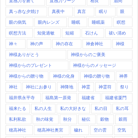
直感力を磨く
直感力ワーク
相良
眉間
真っ赤な夕焼け
真夜中
真言
眠り
眼
眼の病気
眼内レンズ
睡眠
睡眠薬
瞑想
瞑想方法
知覚過敏
短縮
石けん
祓い清め
神々
神の声
神の存在
神倉神社
神様
神様ありがとう
神様からのご褒美
神様からのプレゼント
神様からのメッセージ
神様からの贈り物
神様の化身
神様の贈り物
神界
神社
神社にお参り
神降地
神霊
神霊符
祭り
福井県永平寺
福島第一原発
福建省
福建省厦門
福来たる
私の人生
私の大好きな
私の目
私の耳
私利私欲
秋の味覚
秋分
秘伝
穀物
穀雨
穂高神社
穂高神社奥宮
穢れ
空の雲
空気