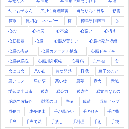
幸せな人
幸福感
幸福感で満たされる
幸運
幼いお子さん
広汎性発達障害
当たり前の日常
彩雲
役割
微細なエネルギー
徳
徳島県阿南市
心
心の中
心の病
心不全
心強い
心構え
心筋梗塞
心臓
心臓が苦しい
心臓の期外収縮
心臓の痛み
心臓カテーテル検査
心臓ドキドキ
心臓弁膜症
心臓期外収縮
心臓病
忘年会
念
念には念
思い出
急な発熱
怪我
息子のこと
悪いモノ
悪い夢
悪い物
悪夢
意念
意識
愛知県半田市
感染
感染力
感染症
感覚的なもの
感謝の気持ち
慰霊の日
懸命
成績
成績アップ
成長力
成長発達
手が温かい
手のひら
手の指
手当
手当て法
手放し
手料理
手術
手袋