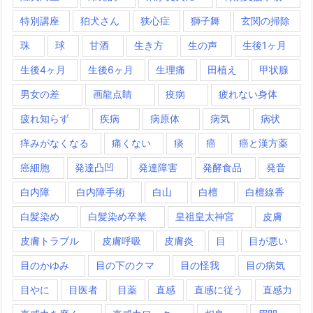
特別講座
狛犬さん
狭心症
獅子舞
玄関の掃除
珠
球
甘酒
生き方
生の声
生後1ヶ月
生後4ヶ月
生後6ヶ月
生理痛
田植え
甲状腺
男女の差
画龍点睛
疫病
疲れない身体
疲れ知らず
疾病
病原体
病気
病状
痒みがなくなる
痛くない
痰
癌
癌と漢方薬
癌細胞
発達凸凹
発達障害
発酵食品
発音
白内障
白内障手術
白山
白檀
白檀線香
白髪染め
白髪染め卒業
皇祖皇太神宮
皮膚
皮膚トラブル
皮膚呼吸
皮膚炎
目
目が悪い
目のかゆみ
目の下のクマ
目の怪我
目の病気
目やに
目医者
目薬
直感
直感に従う
直感力