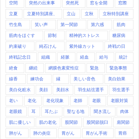
空間
突然の出来事
突然死
窓を全開
窓際
立夏
立夏特別講座、
立山
立秋
立秋特別講座
竹生島
笑い声
第一関節
第六感
筋肉
筋肉をほぐす
節制
精神的ストレス
糖尿病
約束破り
純石けん
紫外線カット
終戦の日
終戦記念日
組織
経脈
経血
給与
統計
絶食
継続
網膜色素変性症
緊急
緊急事態
線香
練功会
縁
美しい音色
美白効果
美白化粧水
美顔
美顔水
羽生結弦選手
羽生選手
老い
老化
老化現象
老師
老眼
老眼対策
老眼鏡
耳
耳たぶ
聖なる地
聞き流し
肉体
肌に優しい
肌の老化
股関節
股関節脱臼
肩関節
肺がん
肺の炎症
胃がん
胃がん手術
胃癌