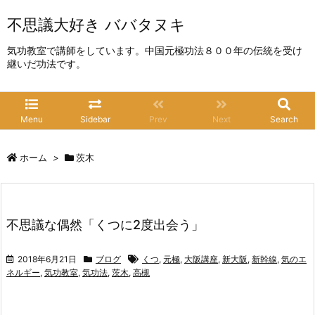
不思議大好き ババタヌキ
気功教室で講師をしています。中国元極功法８００年の伝統を受け
継いだ功法です。
Menu
Sidebar
Prev
Next
Search
ホーム
>
茨木
不思議な偶然「くつに2度出会う」
2018年6月21日
ブログ
くつ
,
元極
,
大阪講座
,
新大阪
,
新幹線
,
気のエ
ネルギー
,
気功教室
,
気功法
,
茨木
,
高槻