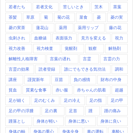
若者たち
若者文化
苦しいとき
茨木
茶葉
茶髪
草原
菊
菊の花
菜食
菱
菱の実
菱の実茶
蓮花山
薬用
薬用リップ
藤の花
虫刺され
血糖値
表面張力
見方を変える
視力
視力改善
視力検査
覚醒剤
観察
解熱剤
解離性人格障害
言葉の遅れ
言霊
言霊の力
言霊の効果
読者登録
誰にでもできる気功法
調和
講座
謹賀新年
豆苗
負の感情
財布の中身
貧血
質素な食事
赤い服
赤ちゃんの肌着
超越
足が細く
足のむくみ
足の冷え
足の指
足の甲
足の甲の浮腫
足の裏
足首
踵
踵の痛み
踵落とし
身体が軽い
身体に悪い
身体に良い
身体の軸
身体の重心
身体全身
車の運転
車酔い