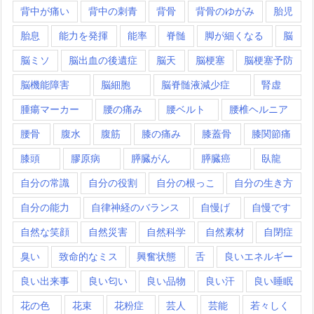
背中が痛い
背中の刺青
背骨
背骨のゆがみ
胎児
胎息
能力を発揮
能率
脊髄
脚が細くなる
脳
脳ミソ
脳出血の後遺症
脳天
脳梗塞
脳梗塞予防
脳機能障害
脳細胞
脳脊髄液減少症
腎虚
腫瘍マーカー
腰の痛み
腰ベルト
腰椎ヘルニア
腰骨
腹水
腹筋
膝の痛み
膝蓋骨
膝関節痛
膝頭
膠原病
膵臓がん
膵臓癌
臥龍
自分の常識
自分の役割
自分の根っこ
自分の生き方
自分の能力
自律神経のバランス
自慢げ
自慢です
自然な笑顔
自然災害
自然科学
自然素材
自閉症
臭い
致命的なミス
興奮状態
舌
良いエネルギー
良い出来事
良い匂い
良い品物
良い汗
良い睡眠
花の色
花束
花粉症
芸人
芸能
若々しく