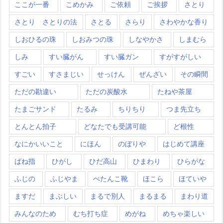
ここが一番
こめかみ
ご依頼
ご挨拶
さとり
さとり さとりの法
さとる
さらり
さわやかな香り
しおひるの珠
しおみつの珠
しなやかさ
しまむら
しみ
すい臓がん
すい臓ガン
すがすがしい
すごい
すさまじい
せっけん
ぜんざい
その瞬間
ただの勘違い
ただの炭酸水
たねや茶屋
たまごサンド
たるみ
ちりちり
つま先立ち
とんとん拍子
どなたでも受講可能
ど根性
なにかいいこと
にほん
のぼりや
はじめて講座
ばね指
ひがし
ひだ高山
ひまわり
ひらがな
ふじの
ふじやま
ぺたんこ靴
ほこら
ほていや
ますだ
まぶしい
まるで別人
まるまる
まわり道
みんなのため
むち打ち症
めがね
めちゃ楽しい