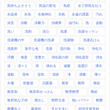
気持ちよさそう
気温の変化
気絶
水で邪気を払う
水晶体
水泡
水無神社
水疱
永遠の課題
汚れ
決意
決断
決断力
沖縄県
油汚れ
泡
波動
洗い
洗剤
洗心
洗濯
洗濯セッケン
洗濯機の中
洗濯機の洗濯
洗濯物
洗濯石けん
洗面所
派手な色
流産
流行病
浄化
浄化力
浮腫
海彦
浸透力
消化器の癌
消化器官
消去
涙
淡々と
清
清める
減量
温度計
湧水
湯船
湿布
湿気
湿疹
滝
潰瘍
濁り
火傷
炊飯器
点眼薬
無形
無明
無欲
無添加
無添加せっけん
無理無理
無給
無邪気な子供
煮出し
熊野古道
熱いパワー
燃費
燃費向上
爆発的
爪が丈夫に
特別支援学校