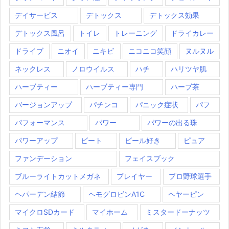
デイサービス
デトックス
デトックス効果
デトックス風呂
トイレ
トレーニング
ドライカレー
ドライブ
ニオイ
ニキビ
ニコニコ笑顔
ヌルヌル
ネックレス
ノロウイルス
ハチ
ハリツヤ肌
ハーブティー
ハーブティー専門
ハーブ茶
バージョンアップ
パチンコ
パニック症状
パフ
パフォーマンス
パワー
パワーの出る珠
パワーアップ
ビート
ビール好き
ピュア
ファンデーション
フェイスブック
ブルーライトカットメガネ
プレイヤー
プロ野球選手
ヘパーデン結節
ヘモグロビンA1C
ヘヤーピン
マイクロSDカード
マイホーム
ミスタードーナッツ