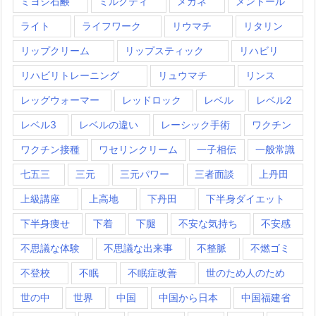
ミヨシ石鹸
ミルクティ
メガネ
メントール
ライト
ライフワーク
リウマチ
リタリン
リップクリーム
リップスティック
リハビリ
リハビリトレーニング
リュウマチ
リンス
レッグウォーマー
レッドロック
レベル
レベル2
レベル3
レベルの違い
レーシック手術
ワクチン
ワクチン接種
ワセリンクリーム
一子相伝
一般常識
七五三
三元
三元パワー
三者面談
上丹田
上級講座
上高地
下丹田
下半身ダイエット
下半身痩せ
下着
下腿
不安な気持ち
不安感
不思議な体験
不思議な出来事
不整脈
不燃ゴミ
不登校
不眠
不眠症改善
世のため人のため
世の中
世界
中国
中国から日本
中国福建省