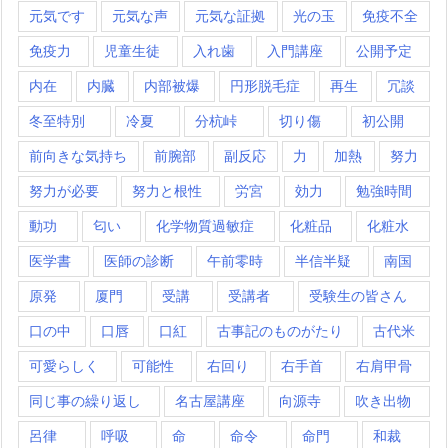
元気です
元気な声
元気な証拠
光の玉
免疫不全
免疫力
児童生徒
入れ歯
入門講座
公開予定
内在
内臓
内部被爆
円形脱毛症
再生
冗談
冬至特別
冷夏
分杭峠
切り傷
初公開
前向きな気持ち
前腕部
副反応
力
加熱
努力
努力が必要
努力と根性
労宮
効力
勉強時間
動功
匂い
化学物質過敏症
化粧品
化粧水
医学書
医師の診断
午前零時
半信半疑
南国
原発
厦門
受講
受講者
受験生の皆さん
口の中
口唇
口紅
古事記のものがたり
古代米
可愛らしく
可能性
右回り
右手首
右肩甲骨
同じ事の繰り返し
名古屋講座
向源寺
吹き出物
呂律
呼吸
命
命令
命門
和裁