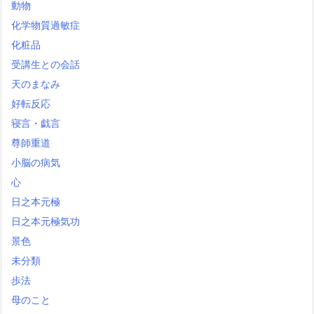
動物
化学物質過敏症
化粧品
受講生との会話
天のまなみ
好転反応
寝言・戯言
尊師重道
小脳の病気
心
日之本元極
日之本元極気功
景色
未分類
歩法
母のこと