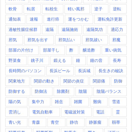
軟骨
転居
転校生
軽い風邪
逆子
逆転
通知表
速報
進行癌
運をつかむ
運転免許更新
過敏性腸症候群
遠隔
遠隔施術
遠隔気功
適応力
邪気
邪気を出す
邪気払い
邪気祓い
邪魔
部屋の片付け
部屋干し
酢
醸造酢
重い病気
野菜食
銚子川
鍛える
鐘
鐘の音
長寿
長時間のパソコン
長浜ビール
長浜城
長生きの秘訣
関東地方
関節の動き
関節の炎症
関節痛
防御
防御する
防御法
除菌剤
陰陽
陰陽バランス
陽の気
集中力
雑念
雑菌
難病
雪道
雲消し
電気自動車
電磁波対策
電話
霊
青い光
青森
青空
静功
静脈瘤
靱帯