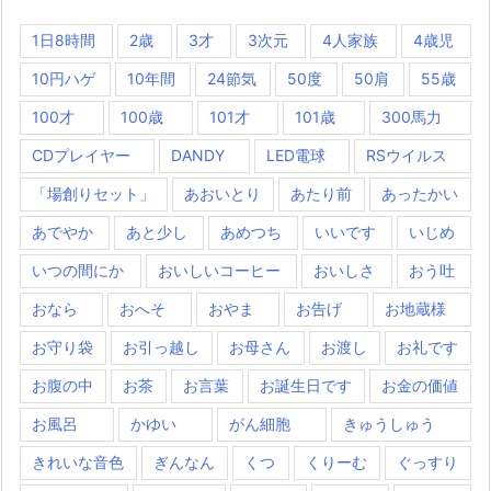
1日8時間
2歳
3才
3次元
4人家族
4歳児
10円ハゲ
10年間
24節気
50度
50肩
55歳
100才
100歳
101才
101歳
300馬力
CDプレイヤー
DANDY
LED電球
RSウイルス
「場創りセット」
あおいとり
あたり前
あったかい
あでやか
あと少し
あめつち
いいです
いじめ
いつの間にか
おいしいコーヒー
おいしさ
おう吐
おなら
おへそ
おやま
お告げ
お地蔵様
お守り袋
お引っ越し
お母さん
お渡し
お礼です
お腹の中
お茶
お言葉
お誕生日です
お金の価値
お風呂
かゆい
がん細胞
きゅうしゅう
きれいな音色
ぎんなん
くつ
くりーむ
ぐっすり