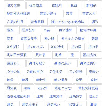
視力改善
視力検査
覚醒剤
観察
解熱剤
解離性人格障害
言葉の遅れ
言霊
言霊の力
言霊の効果
読者登録
誰にでもできる気功法
調和
講座
謹賀新年
豆苗
負の感情
財布の中身
貧血
質素な食事
赤い服
赤ちゃんの肌着
超越
足が細く
足のむくみ
足の冷え
足の指
足の甲
足の甲の浮腫
足の裏
足首
踵
踵の痛み
踵落とし
身体が軽い
身体に悪い
身体に良い
身体の軸
身体の重心
身体全身
車の運転
車酔い
軟骨
転居
転校生
軽い風邪
逆子
逆転
通知表
速報
進行癌
運をつかむ
運転免許更新
過敏性腸症候群
遠隔
遠隔施術
遠隔気功
適応力
邪気
邪気を出す
邪気払い
邪気祓い
邪魔