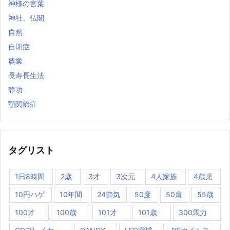
神様の言葉
神社、仏閣
自然
自閉症
農業
長寿長生法
静功
顎関節症
タグリスト
1日8時間
2歳
3才
3次元
4人家族
4歳児
10円ハゲ
10年間
24節気
50度
50肩
55歳
100才
100歳
101才
101歳
300馬力