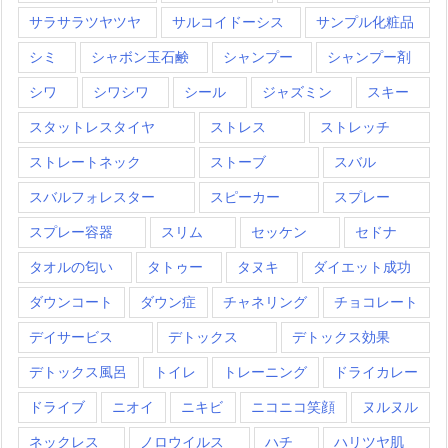
サラサラツヤツヤ
サルコイドーシス
サンプル化粧品
シミ
シャボン玉石鹸
シャンプー
シャンプー剤
シワ
シワシワ
シール
ジャズミン
スキー
スタットレスタイヤ
ストレス
ストレッチ
ストレートネック
ストーブ
スバル
スバルフォレスター
スピーカー
スプレー
スプレー容器
スリム
セッケン
セドナ
タオルの匂い
タトゥー
タヌキ
ダイエット成功
ダウンコート
ダウン症
チャネリング
チョコレート
デイサービス
デトックス
デトックス効果
デトックス風呂
トイレ
トレーニング
ドライカレー
ドライブ
ニオイ
ニキビ
ニコニコ笑顔
ヌルヌル
ネックレス
ノロウイルス
ハチ
ハリツヤ肌