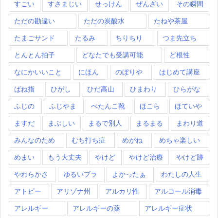
すごい
すさまじい
せっけん
ぜんざい
その瞬間
ただの勘違い
ただの炭酸水
たねや茶屋
たまごサンド
たるみ
ちりちり
つま先立ち
とんとん拍子
どなたでも受講可能
ど根性
なにかいいこと
にほん
のぼりや
はじめて講座
ばね指
ひがし
ひだ高山
ひまわり
ひらがな
ふじの
ふじやま
ぺたんこ靴
ほこら
ほていや
ますだ
まぶしい
まるで別人
まるまる
まわり道
みんなのため
むち打ち症
めがね
めちゃ楽しい
めまい
もう大丈夫
やけど
やけど治療
やけど跡
やわらかさ
ゆるいブラ
よかったぁ
わたしの人生
アトピー
アリゾナ州
アルカリ性
アルコール消毒
アレルギー
アレルギーの薬
アレルギー症状