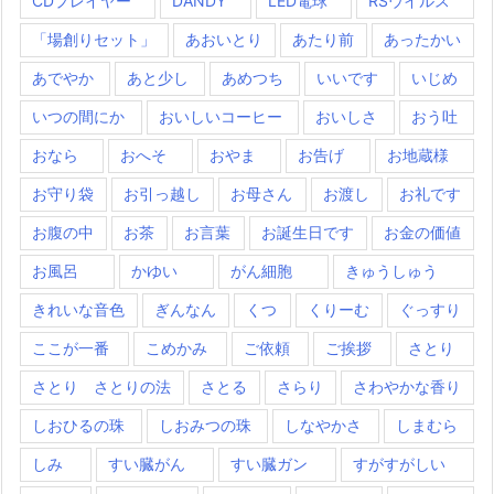
CDプレイヤー
DANDY
LED電球
RSウイルス
「場創りセット」
あおいとり
あたり前
あったかい
あでやか
あと少し
あめつち
いいです
いじめ
いつの間にか
おいしいコーヒー
おいしさ
おう吐
おなら
おへそ
おやま
お告げ
お地蔵様
お守り袋
お引っ越し
お母さん
お渡し
お礼です
お腹の中
お茶
お言葉
お誕生日です
お金の価値
お風呂
かゆい
がん細胞
きゅうしゅう
きれいな音色
ぎんなん
くつ
くりーむ
ぐっすり
ここが一番
こめかみ
ご依頼
ご挨拶
さとり
さとり さとりの法
さとる
さらり
さわやかな香り
しおひるの珠
しおみつの珠
しなやかさ
しまむら
しみ
すい臓がん
すい臓ガン
すがすがしい