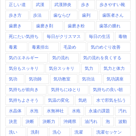
正しい道
武漢
武漢肺炎
歩き
歩きやすい靴
歩き方
歩法
歯ならび
歯列
歯医者さん
歯磨き
歯磨き剤
歯磨き粉
歯茎の腫れ
死にたい気持ち
毎日がクリスマス
毎日の生活
毒物
毒素
毒素排出
毛染め
気のめぐり改善
気のエネルギー
気の流れ
気の流れを良くする
気分もスッキリ
気分スッキリ
気力
気力と体力
気功
気功師
気功教室
気功法
気功講座
気持ちが前向き
気持ちにゆとり
気持ちの良い朝
気持ちよさそう
気温の変化
気絶
水で邪気を払う
水晶体
水泡
水無神社
水疱
永遠の課題
汚れ
決意
決断
決断力
沖縄県
油汚れ
泡
波動
洗い
洗剤
洗心
洗濯
洗濯セッケン