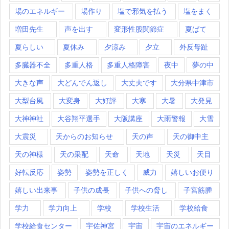
場のエネルギー
場作り
塩で邪気を払う
塩をまく
増田先生
声を出す
変形性股関節症
夏ばて
夏らしい
夏休み
夕涼み
夕立
外反母趾
多臓器不全
多重人格
多重人格障害
夜中
夢の中
大きな声
大どんでん返し
大丈夫です
大分県中津市
大型台風
大変身
大好評
大寒
大暑
大発見
大神神社
大谷翔平選手
大阪講座
大雨警報
大雪
大震災
天からのお知らせ
天の声
天の御中主
天の神様
天の采配
天命
天地
天災
天目
好転反応
姿勢
姿勢を正しく
威力
嬉しいお便り
嬉しい出来事
子供の成長
子供への脅し
子宮筋腫
学力
学力向上
学校
学校生活
学校給食
学校給食センター
宇佐神宮
宇宙
宇宙のエネルギー