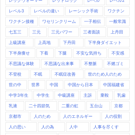
レッグウォーマー
レッドロック
レベル
レベル2
レベル3
レベルの違い
レーシック手術
ワクチン
ワクチン接種
ワセリンクリーム
一子相伝
一般常識
七五三
三元
三元パワー
三者面談
上丹田
上級講座
上高地
下丹田
下半身ダイエット
下半身痩せ
下着
下腿
不安な気持ち
不安感
不思議な体験
不思議な出来事
不整脈
不燃ゴミ
不登校
不眠
不眠症改善
世のため人のため
世の中
世界
中国
中国から日本
中国福建省
中学3年生
中学生
中級講座
主訴
乗鞍
乳歯
乳液
二十四節気
二重の虹
五台山
京都
京都市
人のため
人のエネルギー
人の役割
人の思い
人の為
人中
人事を尽くす