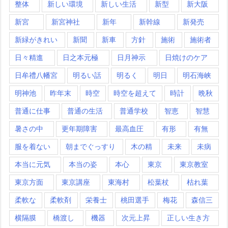
整体
新しい環境
新しい生活
新型
新大阪
新宮
新宮神社
新年
新幹線
新発売
新緑がきれい
新聞
新車
方針
施術
施術者
日々精進
日之本元極
日月神示
日焼けのケア
日牟禮八幡宮
明るい話
明るく
明日
明石海峡
明神池
昨年末
時空
時空を超えて
時計
晩秋
普通に仕事
普通の生活
普通学校
智恵
智慧
暑さの中
更年期障害
最高血圧
有形
有無
服を着ない
朝までぐっすり
木の精
未来
未病
本当に元気
本当の姿
本心
東京
東京教室
東京方面
東京講座
東海村
松葉杖
枯れ葉
柔軟な
柔軟剤
栄養士
桃田選手
梅花
森信三
横隔膜
橋渡し
機器
次元上昇
正しい生き方