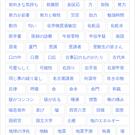
前向きな気持ち
前腕部
副反応
力
加熱
努力
努力が必要
努力と根性
労宮
効力
勉強時間
動功
匂い
化学物質過敏症
化粧品
化粧水
医学書
医師の診断
午前零時
半信半疑
南国
原発
厦門
受講
受講者
受験生の皆さん
口の中
口唇
口紅
古事記のものがたり
古代米
可愛らしく
可能性
右回り
右手首
右肩甲骨
同じ事の繰り返し
名古屋講座
向源寺
吹き出物
呂律
呼吸
命
命令
命門
和裁
咳がコンコン
咳が出る
唾液
啓蟄
喉の痛み
喘息発作
喜び
嘘
四苦八苦
回復
固形
国府宮
国立大学
土楼
地のエネルギー
地球の浄化
地軸
地震
地震予測
執着
場