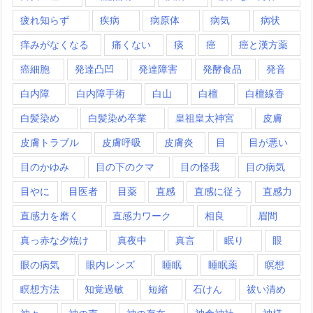
疲れ知らず
疾病
病原体
病気
病状
痒みがなくなる
痛くない
痰
癌
癌と漢方薬
癌細胞
発達凸凹
発達障害
発酵食品
発音
白内障
白内障手術
白山
白檀
白檀線香
白髪染め
白髪染め卒業
皇祖皇太神宮
皮膚
皮膚トラブル
皮膚呼吸
皮膚炎
目
目が悪い
目のかゆみ
目の下のクマ
目の怪我
目の病気
目やに
目医者
目薬
直感
直感に従う
直感力
直感力を磨く
直感力ワーク
相良
眉間
真っ赤な夕焼け
真夜中
真言
眠り
眼
眼の病気
眼内レンズ
睡眠
睡眠薬
瞑想
瞑想方法
知覚過敏
短縮
石けん
祓い清め