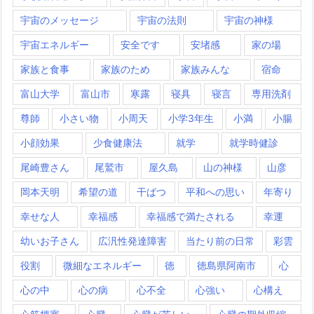
宇宙のメッセージ
宇宙の法則
宇宙の神様
宇宙エネルギー
安全です
安堵感
家の場
家族と食事
家族のため
家族みんな
宿命
富山大学
富山市
寒露
寝具
寝言
専用洗剤
尊師
小さい物
小周天
小学3年生
小満
小腸
小顔効果
少食健康法
就学
就学時健診
尾崎豊さん
尾鷲市
屋久島
山の神様
山彦
岡本天明
希望の道
干ばつ
平和への思い
年寄り
幸せな人
幸福感
幸福感で満たされる
幸運
幼いお子さん
広汎性発達障害
当たり前の日常
彩雲
役割
微細なエネルギー
徳
徳島県阿南市
心
心の中
心の病
心不全
心強い
心構え