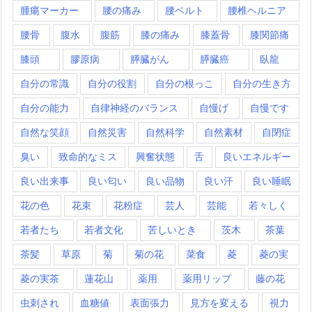
腫瘍マーカー
腰の痛み
腰ベルト
腰椎ヘルニア
腰骨
腹水
腹筋
膝の痛み
膝蓋骨
膝関節痛
膝頭
膠原病
膵臓がん
膵臓癌
臥龍
自分の常識
自分の役割
自分の根っこ
自分の生き方
自分の能力
自律神経のバランス
自慢げ
自慢です
自然な笑顔
自然災害
自然科学
自然素材
自閉症
臭い
致命的なミス
興奮状態
舌
良いエネルギー
良い出来事
良い匂い
良い品物
良い汗
良い睡眠
花の色
花束
花粉症
芸人
芸能
若々しく
若者たち
若者文化
苦しいとき
茨木
茶葉
茶髪
草原
菊
菊の花
菜食
菱
菱の実
菱の実茶
蓮花山
薬用
薬用リップ
藤の花
虫刺され
血糖値
表面張力
見方を変える
視力