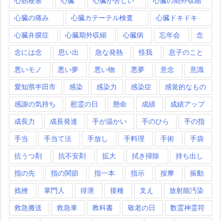
心筋梗塞
心臓
心臓が苦しい
心臓の期外収縮
心臓の痛み
心臓カテーテル検査
心臓ドキドキ
心臓弁膜症
心臓期外収縮
心臓病
忘年会
念
念には念
思い出
急な発熱
怪我
息子のこと
悪いモノ
悪い夢
悪い物
悪夢
意念
意識
愛知県半田市
感染
感染力
感染症
感覚的なもの
感謝の気持ち
慰霊の日
懸命
成績
成績アップ
成長力
成長発達
手が温かい
手のひら
手の指
手当
手当て法
手放し
手料理
手術
手袋
抗うつ剤
抗不安剤
拡大
拭き掃除
持ち出し
指の先
指の関節
指一本
指示
按摩
振動
捻挫
掌門人
排泄
接種
支え
放射能汚染
救急搬送
救急車
教科書
敬老の日
数霊神霊符