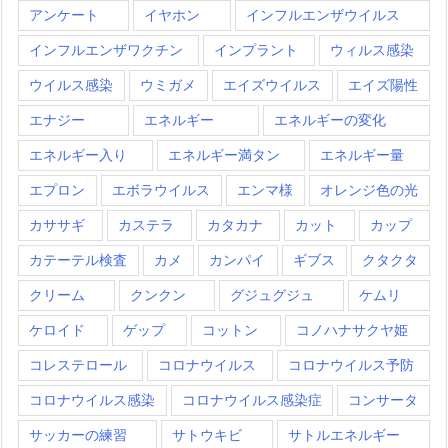
アンケート
イヤホン
インフルエンザウイルス
インフルエンザワクチン
インプラント
ウィルス感染
ウイルス感染
ウミガメ
エイズウイルス
エイズ陽性
エナジー
エネルギー
エネルギーの変化
エネルギー入り
エネルギー満タン
エネルギー量
エプロン
エボラウイルス
エンマ様
オレンジ色の光
カササギ
カステラ
カタカナ
カット
カップ
カテーテル検査
カメ
カンパイ
ギブス
クタクタ
クリーム
クンクン
グジュグジュ
ケムリ
ケロイド
ゲップ
コットン
コノハナサクヤ姫
コレステロール
コロナウイルス
コロナウイルス予防
コロナウイルス感染
コロナウイルス感染症
コンサータ
サッカーの練習
サトウキビ
サトルエネルギー