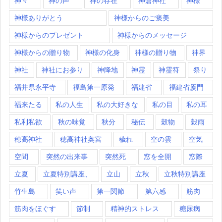
神々
神の声
神の存在
神倉神社
神様
神様ありがとう
神様からのご褒美
神様からのプレゼント
神様からのメッセージ
神様からの贈り物
神様の化身
神様の贈り物
神界
神社
神社にお参り
神降地
神霊
神霊符
祭り
福井県永平寺
福島第一原発
福建省
福建省厦門
福来たる
私の人生
私の大好きな
私の目
私の耳
私利私欲
秋の味覚
秋分
秘伝
穀物
穀雨
穂高神社
穂高神社奥宮
穢れ
空の雲
空気
空間
突然の出来事
突然死
窓を全開
窓際
立夏
立夏特別講座、
立山
立秋
立秋特別講座
竹生島
笑い声
第一関節
第六感
筋肉
筋肉をほぐす
節制
精神的ストレス
糖尿病