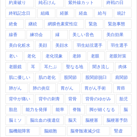
約束破り
純石けん
紫外線カット
終戦の日
終戦記念日
組織
経脈
経血
給与
統計
絶食
継続
網膜色素変性症
緊急
緊急事態
線香
練功会
縁
美しい音色
美白効果
美白化粧水
美顔
美顔水
羽生結弦選手
羽生選手
老い
老化
老化現象
老師
老眼
老眼対策
老眼鏡
耳
耳たぶ
聖なる地
聞き流し
肉体
肌に優しい
肌の老化
股関節
股関節脱臼
肩関節
肺がん
肺の炎症
胃がん
胃がん手術
胃癌
背中が痛い
背中の刺青
背骨
背骨のゆがみ
胎児
胎息
能力を発揮
能率
脊髄
脚が細くなる
脳
脳ミソ
脳出血の後遺症
脳天
脳梗塞
脳梗塞予防
脳機能障害
脳細胞
脳脊髄液減少症
腎虚