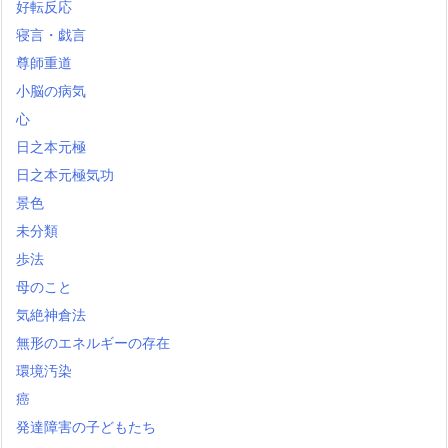
好転反応
寝言・戯言
尊師重道
小脳の病気
心
日之本元極
日之本元極気功
景色
未分類
歩法
母のこと
気絶神倉法
無形のエネルギーの存在
環境汚染
癌
発達障害の子どもたち