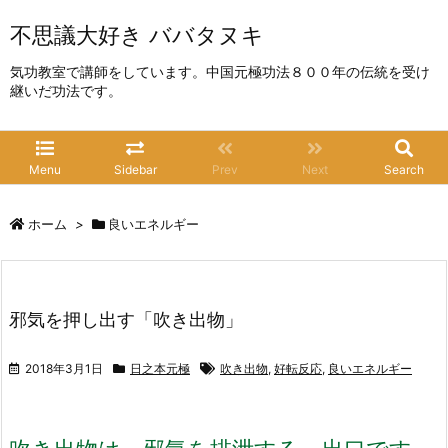
不思議大好き ババタヌキ
気功教室で講師をしています。中国元極功法８００年の伝統を受け
継いだ功法です。
Menu
Sidebar
Prev
Next
Search
ホーム
>
良いエネルギー
邪気を押し出す「吹き出物」
2018年3月1日
日之本元極
吹き出物
,
好転反応
,
良いエネルギー