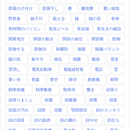
部屋の片付け
部屋干し
酢
醸造酢
重い病気
野菜食
銚子川
鍛える
鐘
鐘の音
長寿
長時間のパソコン
長浜ビール
長浜城
長生きの秘訣
関東地方
関節の動き
関節の炎症
関節痛
防御
防御する
防御法
除菌剤
陰陽
陰陽バランス
陽の気
集中力
雑念
雑菌
難病
雪道
雲消し
電気自動車
電磁波対策
電話
霊
青い光
青森
青空
静功
静脈瘤
靱帯
靱帯損傷
靱帯断裂
鞍馬寺
響き
頑張り
頑張りましょ
頓服
頓服薬
頭痛
頭皮
頭皮の汚れ
頭部
頭髪
顎関節症
顔がスッキリ
顔の湿疹
顔の筋肉
顔の腫れ
顔やせ
顔立ち