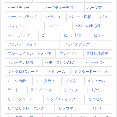
ハーブティー
ハーブティー専門
ハーブ茶
バージョンアップ
パチンコ
パニック症状
パフ
パフォーマンス
パワー
パワーの出る珠
パワーアップ
ビート
ビール好き
ピュア
ファンデーション
フェイスブック
ブルーライトカットメガネ
プレイヤー
プロ野球選手
ヘパーデン結節
ヘモグロビンA1C
ヘヤーピン
マイクロSDカード
マイホーム
ミスタードーナッツ
ミヨシ石鹸
ミルクティ
メガネ
メントール
ライト
ライフワーク
リウマチ
リタリン
リップクリーム
リップスティック
リハビリ
リハビリトレーニング
リュウマチ
リンス