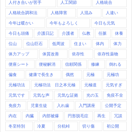
人付き合いが苦手
人工関節
人格統合
人格統合調和法
人格障害
人混み
人違い
今年は暖かい
今年もよろしく
今日も元気
今日も頭痛
介護日記
介護者
仏教
任脈
休養
位山
位山巨石
低周波
住まい
体内
体力
体力アップ
体質改善
依存性
依存性薬物
便座シート
便秘解消
信頼関係
修練
倒れる
偏食
健康で長生き
偶然
元極
元極功
元極功法
元極功法 日之本元極
元極道
元気すぎ
元気です
元気な声
元気な証拠
光の玉
免疫不全
免疫力
児童生徒
入れ歯
入門講座
公開予定
内在
内臓
内部被爆
円形脱毛症
再生
冗談
冬至特別
冷夏
分杭峠
切り傷
初公開