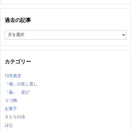
過去の記事
過
去
の
記
事
カテゴリー
12字真言
「場」の良し悪し
「歯」 並び
うつ病
お菓子
さとりの法
はな