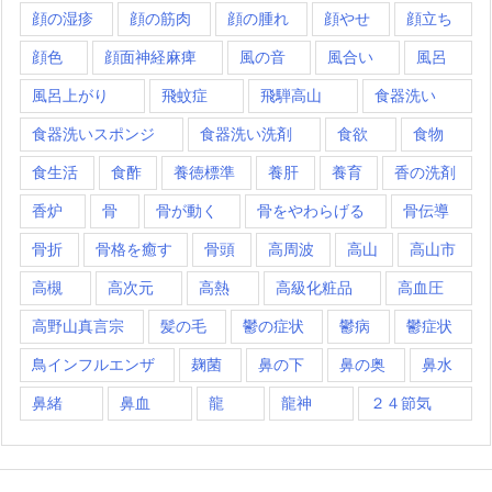
顔の湿疹
顔の筋肉
顔の腫れ
顔やせ
顔立ち
顔色
顔面神経麻痺
風の音
風合い
風呂
風呂上がり
飛蚊症
飛騨高山
食器洗い
食器洗いスポンジ
食器洗い洗剤
食欲
食物
食生活
食酢
養徳標準
養肝
養育
香の洗剤
香炉
骨
骨が動く
骨をやわらげる
骨伝導
骨折
骨格を癒す
骨頭
高周波
高山
高山市
高槻
高次元
高熱
高級化粧品
高血圧
高野山真言宗
髪の毛
鬱の症状
鬱病
鬱症状
鳥インフルエンザ
麹菌
鼻の下
鼻の奥
鼻水
鼻緒
鼻血
龍
龍神
２４節気