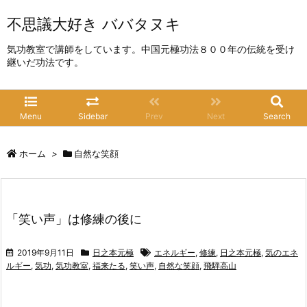
不思議大好き ババタヌキ
気功教室で講師をしています。中国元極功法８００年の伝統を受け
継いだ功法です。
Menu
Sidebar
Prev
Next
Search
ホーム
>
自然な笑顔
「笑い声」は修練の後に
2019年9月11日
日之本元極
エネルギー
,
修練
,
日之本元極
,
気のエネ
ルギー
,
気功
,
気功教室
,
福来たる
,
笑い声
,
自然な笑顔
,
飛騨高山