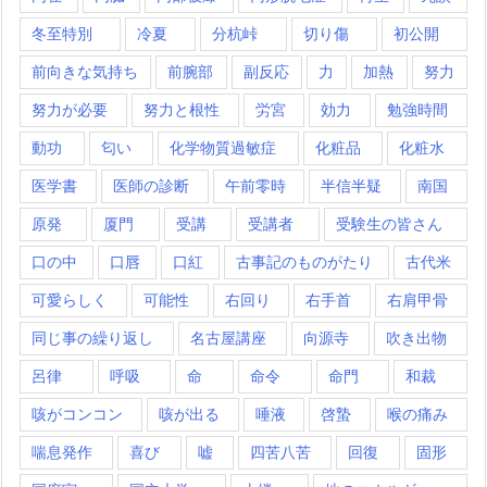
冬至特別
冷夏
分杭峠
切り傷
初公開
前向きな気持ち
前腕部
副反応
力
加熱
努力
努力が必要
努力と根性
労宮
効力
勉強時間
動功
匂い
化学物質過敏症
化粧品
化粧水
医学書
医師の診断
午前零時
半信半疑
南国
原発
厦門
受講
受講者
受験生の皆さん
口の中
口唇
口紅
古事記のものがたり
古代米
可愛らしく
可能性
右回り
右手首
右肩甲骨
同じ事の繰り返し
名古屋講座
向源寺
吹き出物
呂律
呼吸
命
命令
命門
和裁
咳がコンコン
咳が出る
唾液
啓蟄
喉の痛み
喘息発作
喜び
嘘
四苦八苦
回復
固形