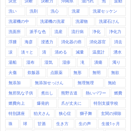
決意
決断
決断力
沖縄県
油汚れ
泡
波動
洗い
洗剤
洗心
洗濯
洗濯セッケン
洗濯機の中
洗濯機の洗濯
洗濯物
洗濯石けん
洗面所
派手な色
流産
流行病
浄化
浄化力
浮腫
海彦
浸透力
消化器の癌
消化器官
消去
涙
淡々と
清
清める
減量
温度計
湧水
湯船
湿布
湿気
湿疹
滝
潰瘍
濁り
火傷
炊飯器
点眼薬
無形
無明
無欲
無添加
無添加せっけん
無理無理
無給
無邪気な子供
煮出し
熊野古道
熱いパワー
燃費
燃費向上
爆発的
爪が丈夫に
特別支援学校
特別講座
狛犬さん
狭心症
獅子舞
玄関の掃除
珠
球
甘酒
生き方
生の声
生後1ヶ月