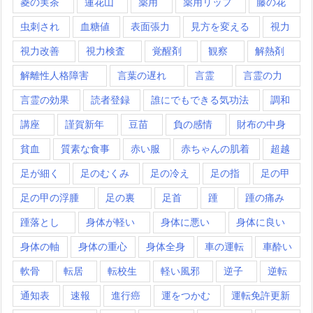
菱の実茶
蓮花山
薬用
薬用リップ
藤の花
虫刺され
血糖値
表面張力
見方を変える
視力
視力改善
視力検査
覚醒剤
観察
解熱剤
解離性人格障害
言葉の遅れ
言霊
言霊の力
言霊の効果
読者登録
誰にでもできる気功法
調和
講座
謹賀新年
豆苗
負の感情
財布の中身
貧血
質素な食事
赤い服
赤ちゃんの肌着
超越
足が細く
足のむくみ
足の冷え
足の指
足の甲
足の甲の浮腫
足の裏
足首
踵
踵の痛み
踵落とし
身体が軽い
身体に悪い
身体に良い
身体の軸
身体の重心
身体全身
車の運転
車酔い
軟骨
転居
転校生
軽い風邪
逆子
逆転
通知表
速報
進行癌
運をつかむ
運転免許更新