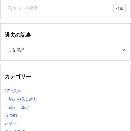
過去の記事
過
去
の
記
事
カテゴリー
12字真言
「場」の良し悪し
「歯」 並び
うつ病
お菓子