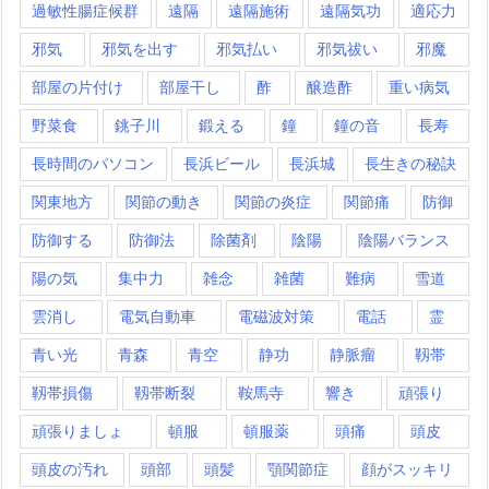
過敏性腸症候群
遠隔
遠隔施術
遠隔気功
適応力
邪気
邪気を出す
邪気払い
邪気祓い
邪魔
部屋の片付け
部屋干し
酢
醸造酢
重い病気
野菜食
銚子川
鍛える
鐘
鐘の音
長寿
長時間のパソコン
長浜ビール
長浜城
長生きの秘訣
関東地方
関節の動き
関節の炎症
関節痛
防御
防御する
防御法
除菌剤
陰陽
陰陽バランス
陽の気
集中力
雑念
雑菌
難病
雪道
雲消し
電気自動車
電磁波対策
電話
霊
青い光
青森
青空
静功
静脈瘤
靱帯
靱帯損傷
靱帯断裂
鞍馬寺
響き
頑張り
頑張りましょ
頓服
頓服薬
頭痛
頭皮
頭皮の汚れ
頭部
頭髪
顎関節症
顔がスッキリ