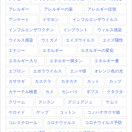
アレルギー
アレルギーの薬
アレルギー症状
アンケート
イヤホン
インフルエンザウイルス
インフルエンザワクチン
インプラント
ウィルス感染
ウイルス感染
ウミガメ
エイズウイルス
エイズ陽性
エナジー
エネルギー
エネルギーの変化
エネルギー入り
エネルギー満タン
エネルギー量
エプロン
エボラウイルス
エンマ様
オレンジ色の光
カササギ
カステラ
カタカナ
カット
カップ
カテーテル検査
カメ
カンパイ
ギブス
クタクタ
クリーム
クンクン
グジュグジュ
ケムリ
ケロイド
ゲップ
コットン
コノハナサクヤ姫
コレステロール
コロナウイルス
コロナウイルス予防