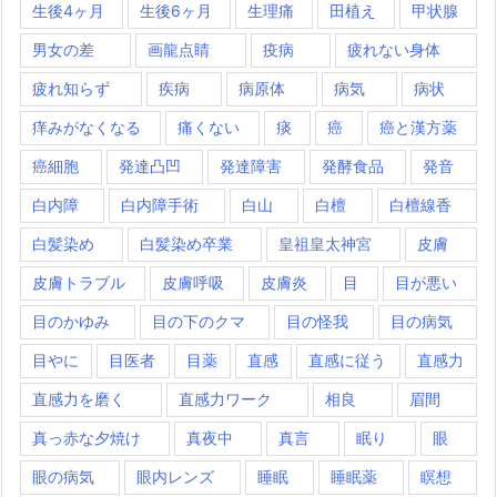
生後4ヶ月
生後6ヶ月
生理痛
田植え
甲状腺
男女の差
画龍点睛
疫病
疲れない身体
疲れ知らず
疾病
病原体
病気
病状
痒みがなくなる
痛くない
痰
癌
癌と漢方薬
癌細胞
発達凸凹
発達障害
発酵食品
発音
白内障
白内障手術
白山
白檀
白檀線香
白髪染め
白髪染め卒業
皇祖皇太神宮
皮膚
皮膚トラブル
皮膚呼吸
皮膚炎
目
目が悪い
目のかゆみ
目の下のクマ
目の怪我
目の病気
目やに
目医者
目薬
直感
直感に従う
直感力
直感力を磨く
直感力ワーク
相良
眉間
真っ赤な夕焼け
真夜中
真言
眠り
眼
眼の病気
眼内レンズ
睡眠
睡眠薬
瞑想