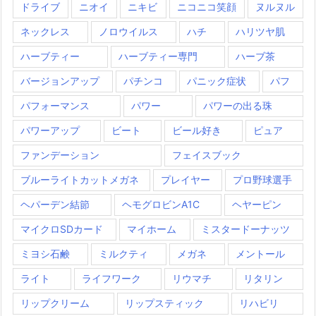
ドライブ
ニオイ
ニキビ
ニコニコ笑顔
ヌルヌル
ネックレス
ノロウイルス
ハチ
ハリツヤ肌
ハーブティー
ハーブティー専門
ハーブ茶
バージョンアップ
パチンコ
パニック症状
パフ
パフォーマンス
パワー
パワーの出る珠
パワーアップ
ビート
ビール好き
ピュア
ファンデーション
フェイスブック
ブルーライトカットメガネ
プレイヤー
プロ野球選手
ヘパーデン結節
ヘモグロビンA1C
ヘヤーピン
マイクロSDカード
マイホーム
ミスタードーナッツ
ミヨシ石鹸
ミルクティ
メガネ
メントール
ライト
ライフワーク
リウマチ
リタリン
リップクリーム
リップスティック
リハビリ