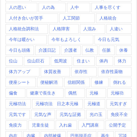
人の思い
人の為
人中
人事を尽くす
人付き合いが苦手
人工関節
人格統合
人格統合調和法
人格障害
人混み
人違い
今年は暖かい
今年もよろしく
今日も元気
今日も頭痛
介護日記
介護者
仏教
任脈
休養
位山
位山巨石
低周波
住まい
体内
体力
体力アップ
体質改善
依存性
依存性薬物
便座シート
便秘解消
信頼関係
修練
倒れる
偏食
健康で長生き
偶然
元極
元極功
元極功法
元極功法 日之本元極
元極道
元気すぎ
元気です
元気な声
元気な証拠
光の玉
免疫不全
免疫力
児童生徒
入れ歯
入門講座
公開予定
内在
内臓
内部被爆
円形脱毛症
再生
冗談