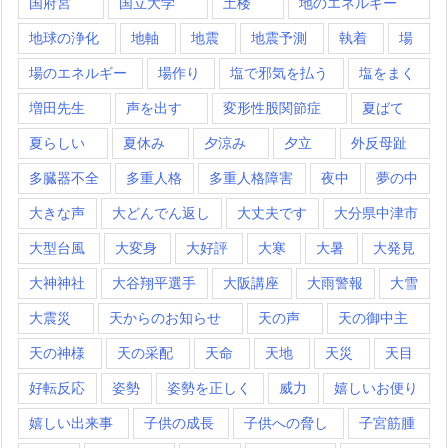
国府宮
国立大学
土楼
地のエネルギー
地球の浄化
地軸
地震
地震予測
執着
場
場のエネルギー
場作り
塩で邪気を払う
塩をまく
増田先生
声を出す
変形性股関節症
夏ばて
夏らしい
夏休み
夕涼み
夕立
外反母趾
多臓器不全
多重人格
多重人格障害
夜中
夢の中
大きな声
大どんでん返し
大丈夫です
大分県中津市
大型台風
大変身
大好評
大寒
大暑
大発見
大神神社
大谷翔平選手
大阪講座
大雨警報
大雪
大震災
天からのお知らせ
天の声
天の御中主
天の神様
天の采配
天命
天地
天災
天目
好転反応
姿勢
姿勢を正しく
威力
嬉しいお便り
嬉しい出来事
子供の成長
子供への脅し
子宮筋腫