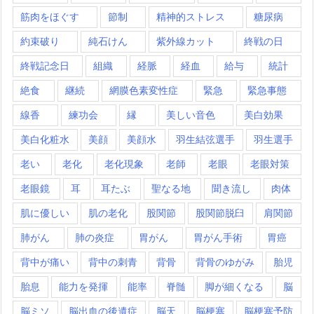
筋肉をほぐす
節制
精神的ストレス
糖尿病
約束破り
純石けん
紫外線カット
終戦の日
終戦記念日
組織
経脈
経血
給与
統計
絶食
継続
網膜色素変性症
緊急
緊急事態
線香
練功会
縁
美しい音色
美白効果
美白化粧水
美顔
美顔水
羽生結弦選手
羽生選手
老い
老化
老化現象
老師
老眼
老眼対策
老眼鏡
耳
耳たぶ
聖なる地
聞き流し
肉体
肌に優しい
肌の老化
股関節
股関節脱臼
肩関節
肺がん
肺の炎症
胃がん
胃がん手術
胃癌
背中が痛い
背中の刺青
背骨
背骨のゆがみ
胎児
胎息
能力を発揮
能率
脊髄
脚が細くなる
脳
脳ミソ
脳出血の後遺症
脳天
脳梗塞
脳梗塞予防