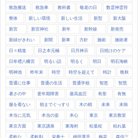
救急搬送
救急車
教科書
敬老の日
数霊神霊符
整体
新しい環境
新しい生活
新型
新大阪
新宮
新宮神社
新年
新幹線
新発売
新緑がきれい
新聞
新車
方針
施術
施術者
日々精進
日之本元極
日月神示
日焼けのケア
日牟禮八幡宮
明るい話
明るく
明日
明石海峡
明神池
昨年末
時空
時空を超えて
時計
晩秋
普通に仕事
普通の生活
普通学校
智恵
智慧
暑さの中
更年期障害
最高血圧
有形
有無
服を着ない
朝までぐっすり
木の精
未来
未病
本当に元気
本当の姿
本心
東京
東京教室
東京方面
東京講座
東海村
松葉杖
枯れ葉
柔軟な
柔軟剤
栄養士
桃田選手
梅花
森信三