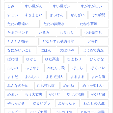
しみ
すい臓がん
すい臓ガン
すがすがしい
すごい
すさまじい
せっけん
ぜんざい
その瞬間
ただの勘違い
ただの炭酸水
たねや茶屋
たまごサンド
たるみ
ちりちり
つま先立ち
とんとん拍子
どなたでも受講可能
ど根性
なにかいいこと
にほん
のぼりや
はじめて講座
ばね指
ひがし
ひだ高山
ひまわり
ひらがな
ふじの
ふじやま
ぺたんこ靴
ほこら
ほていや
ますだ
まぶしい
まるで別人
まるまる
まわり道
みんなのため
むち打ち症
めがね
めちゃ楽しい
めまい
もう大丈夫
やけど
やけど治療
やけど跡
やわらかさ
ゆるいブラ
よかったぁ
わたしの人生
アトピー
アリゾナ州
アルカリ性
アルコール消毒