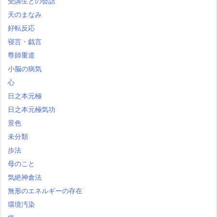
受講生との会話
天のまなみ
好転反応
寝言・戯言
尊師重道
小脳の病気
心
日之本元極
日之本元極気功
景色
未分類
歩法
母のこと
気絶神倉法
無形のエネルギーの存在
環境汚染