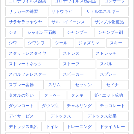
コロナウイルス感染
コロナウイルス感染症
コンサータ
サッカーの練習
サトウキビ
サトルエネルギー
サラサラツヤツヤ
サルコイドーシス
サンプル化粧品
シミ
シャボン玉石鹸
シャンプー
シャンプー剤
シワ
シワシワ
シール
ジャズミン
スキー
スタットレスタイヤ
ストレス
ストレッチ
ストレートネック
ストーブ
スバル
スバルフォレスター
スピーカー
スプレー
スプレー容器
スリム
セッケン
セドナ
タオルの匂い
タトゥー
タヌキ
ダイエット成功
ダウンコート
ダウン症
チャネリング
チョコレート
デイサービス
デトックス
デトックス効果
デトックス風呂
トイレ
トレーニング
ドライカレー