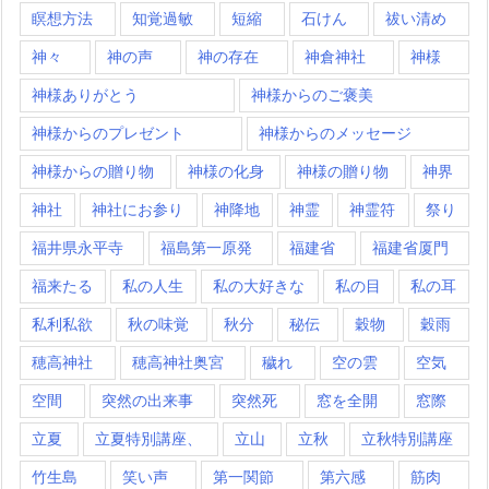
瞑想方法
知覚過敏
短縮
石けん
祓い清め
神々
神の声
神の存在
神倉神社
神様
神様ありがとう
神様からのご褒美
神様からのプレゼント
神様からのメッセージ
神様からの贈り物
神様の化身
神様の贈り物
神界
神社
神社にお参り
神降地
神霊
神霊符
祭り
福井県永平寺
福島第一原発
福建省
福建省厦門
福来たる
私の人生
私の大好きな
私の目
私の耳
私利私欲
秋の味覚
秋分
秘伝
穀物
穀雨
穂高神社
穂高神社奥宮
穢れ
空の雲
空気
空間
突然の出来事
突然死
窓を全開
窓際
立夏
立夏特別講座、
立山
立秋
立秋特別講座
竹生島
笑い声
第一関節
第六感
筋肉