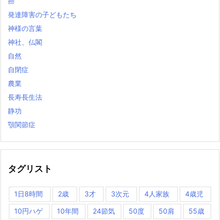
癌
発達障害の子どもたち
神様の言葉
神社、仏閣
自然
自閉症
農業
長寿長生法
静功
顎関節症
タグリスト
1日8時間
2歳
3才
3次元
4人家族
4歳児
10円ハゲ
10年間
24節気
50度
50肩
55歳