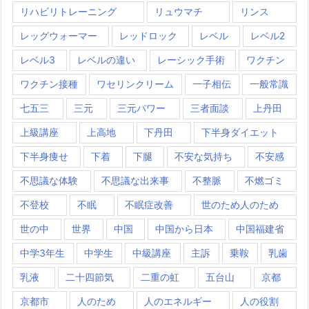
リハビリトレーニング
リュウマチ
リンス
レッグウォーマー
レッドロック
レベル
レベル2
レベル3
レベルの違い
レーシック手術
ワクチン
ワクチン接種
ワセリンクリーム
一子相伝
一般常識
七五三
三元
三元パワー
三者面談
上丹田
上級講座
上高地
下丹田
下半身ダイエット
下半身痩せ
下着
下腿
不安な気持ち
不安感
不思議な体験
不思議な出来事
不整脈
不燃ゴミ
不登校
不眠
不眠症改善
世のため人のため
世の中
世界
中国
中国から日本
中国福建省
中学3年生
中学生
中級講座
主訴
乗鞍
乳歯
乳液
二十四節気
二重の虹
五台山
京都
京都市
人のため
人のエネルギー
人の役割