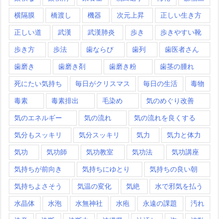
横隔膜
橋渡し
機器
次元上昇
正しい生き方
正しい道
武漢
武漢肺炎
歩き
歩きやすい靴
歩き方
歩法
歯ならび
歯列
歯医者さん
歯磨き
歯磨き剤
歯磨き粉
歯茎の腫れ
死にたい気持ち
毎日がクリスマス
毎日の生活
毒物
毒素
毒素排出
毛染め
気のめぐり改善
気のエネルギー
気の流れ
気の流れを良くする
気分もスッキリ
気分スッキリ
気力
気力と体力
気功
気功師
気功教室
気功法
気功講座
気持ちが前向き
気持ちにゆとり
気持ちの良い朝
気持ちよさそう
気温の変化
気絶
水で邪気を払う
水晶体
水泡
水無神社
水疱
永遠の課題
汚れ