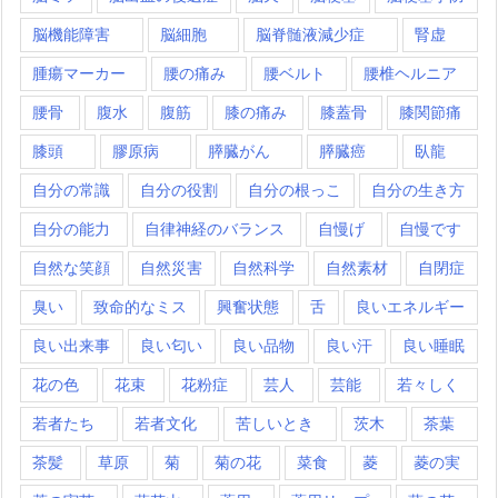
脳機能障害
脳細胞
脳脊髄液減少症
腎虚
腫瘍マーカー
腰の痛み
腰ベルト
腰椎ヘルニア
腰骨
腹水
腹筋
膝の痛み
膝蓋骨
膝関節痛
膝頭
膠原病
膵臓がん
膵臓癌
臥龍
自分の常識
自分の役割
自分の根っこ
自分の生き方
自分の能力
自律神経のバランス
自慢げ
自慢です
自然な笑顔
自然災害
自然科学
自然素材
自閉症
臭い
致命的なミス
興奮状態
舌
良いエネルギー
良い出来事
良い匂い
良い品物
良い汗
良い睡眠
花の色
花束
花粉症
芸人
芸能
若々しく
若者たち
若者文化
苦しいとき
茨木
茶葉
茶髪
草原
菊
菊の花
菜食
菱
菱の実