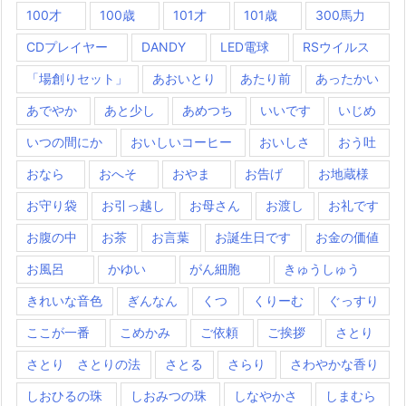
100才
100歳
101才
101歳
300馬力
CDプレイヤー
DANDY
LED電球
RSウイルス
「場創りセット」
あおいとり
あたり前
あったかい
あでやか
あと少し
あめつち
いいです
いじめ
いつの間にか
おいしいコーヒー
おいしさ
おう吐
おなら
おへそ
おやま
お告げ
お地蔵様
お守り袋
お引っ越し
お母さん
お渡し
お礼です
お腹の中
お茶
お言葉
お誕生日です
お金の価値
お風呂
かゆい
がん細胞
きゅうしゅう
きれいな音色
ぎんなん
くつ
くりーむ
ぐっすり
ここが一番
こめかみ
ご依頼
ご挨拶
さとり
さとり さとりの法
さとる
さらり
さわやかな香り
しおひるの珠
しおみつの珠
しなやかさ
しまむら