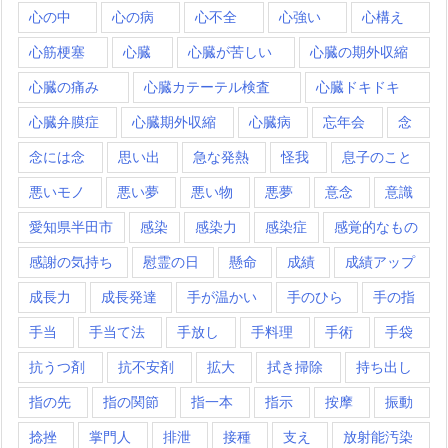
心の中
心の病
心不全
心強い
心構え
心筋梗塞
心臓
心臓が苦しい
心臓の期外収縮
心臓の痛み
心臓カテーテル検査
心臓ドキドキ
心臓弁膜症
心臓期外収縮
心臓病
忘年会
念
念には念
思い出
急な発熱
怪我
息子のこと
悪いモノ
悪い夢
悪い物
悪夢
意念
意識
愛知県半田市
感染
感染力
感染症
感覚的なもの
感謝の気持ち
慰霊の日
懸命
成績
成績アップ
成長力
成長発達
手が温かい
手のひら
手の指
手当
手当て法
手放し
手料理
手術
手袋
抗うつ剤
抗不安剤
拡大
拭き掃除
持ち出し
指の先
指の関節
指一本
指示
按摩
振動
捻挫
掌門人
排泄
接種
支え
放射能汚染