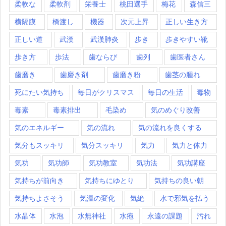
柔軟な
柔軟剤
栄養士
桃田選手
梅花
森信三
横隔膜
橋渡し
機器
次元上昇
正しい生き方
正しい道
武漢
武漢肺炎
歩き
歩きやすい靴
歩き方
歩法
歯ならび
歯列
歯医者さん
歯磨き
歯磨き剤
歯磨き粉
歯茎の腫れ
死にたい気持ち
毎日がクリスマス
毎日の生活
毒物
毒素
毒素排出
毛染め
気のめぐり改善
気のエネルギー
気の流れ
気の流れを良くする
気分もスッキリ
気分スッキリ
気力
気力と体力
気功
気功師
気功教室
気功法
気功講座
気持ちが前向き
気持ちにゆとり
気持ちの良い朝
気持ちよさそう
気温の変化
気絶
水で邪気を払う
水晶体
水泡
水無神社
水疱
永遠の課題
汚れ