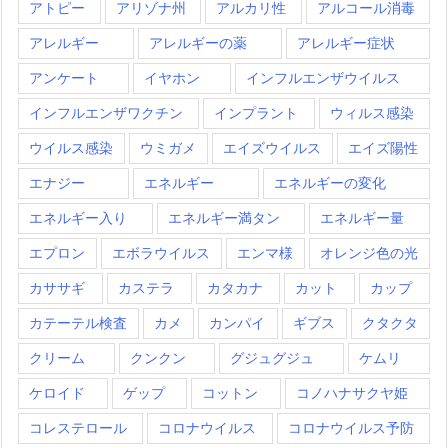
アトピー
アリゾナ州
アルカリ性
アルコール消毒
アレルギー
アレルギーの薬
アレルギー症状
アンケート
イヤホン
インフルエンザウイルス
インフルエンザワクチン
インプラント
ウィルス感染
ウイルス感染
ウミガメ
エイズウイルス
エイズ陽性
エナジー
エネルギー
エネルギーの変化
エネルギー入り
エネルギー満タン
エネルギー量
エプロン
エボラウイルス
エンマ様
オレンジ色の光
カササギ
カステラ
カタカナ
カット
カップ
カテーテル検査
カメ
カンパイ
ギブス
クタクタ
クリーム
クンクン
グジュグジュ
ケムリ
ケロイド
ゲップ
コットン
コノハナサクヤ姫
コレステロール
コロナウイルス
コロナウイルス予防