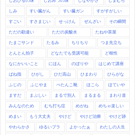
しおひるの珠
しおみつの珠
しなやかさ
しまむら
しみ
すい臓がん
すい臓ガン
すがすがしい
すごい
すさまじい
せっけん
ぜんざい
その瞬間
ただの勘違い
ただの炭酸水
たねや茶屋
たまごサンド
たるみ
ちりちり
つま先立ち
とんとん拍子
どなたでも受講可能
ど根性
なにかいいこと
にほん
のぼりや
はじめて講座
ばね指
ひがし
ひだ高山
ひまわり
ひらがな
ふじの
ふじやま
ぺたんこ靴
ほこら
ほていや
ますだ
まぶしい
まるで別人
まるまる
まわり道
みんなのため
むち打ち症
めがね
めちゃ楽しい
めまい
もう大丈夫
やけど
やけど治療
やけど跡
やわらかさ
ゆるいブラ
よかったぁ
わたしの人生