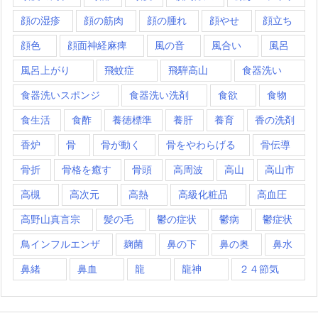
顔の湿疹
顔の筋肉
顔の腫れ
顔やせ
顔立ち
顔色
顔面神経麻痺
風の音
風合い
風呂
風呂上がり
飛蚊症
飛騨高山
食器洗い
食器洗いスポンジ
食器洗い洗剤
食欲
食物
食生活
食酢
養徳標準
養肝
養育
香の洗剤
香炉
骨
骨が動く
骨をやわらげる
骨伝導
骨折
骨格を癒す
骨頭
高周波
高山
高山市
高槻
高次元
高熱
高級化粧品
高血圧
高野山真言宗
髪の毛
鬱の症状
鬱病
鬱症状
鳥インフルエンザ
麹菌
鼻の下
鼻の奥
鼻水
鼻緒
鼻血
龍
龍神
２４節気