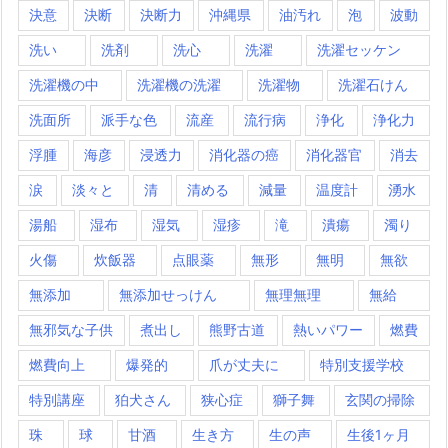
決意
決断
決断力
沖縄県
油汚れ
泡
波動
洗い
洗剤
洗心
洗濯
洗濯セッケン
洗濯機の中
洗濯機の洗濯
洗濯物
洗濯石けん
洗面所
派手な色
流産
流行病
浄化
浄化力
浮腫
海彦
浸透力
消化器の癌
消化器官
消去
涙
淡々と
清
清める
減量
温度計
湧水
湯船
湿布
湿気
湿疹
滝
潰瘍
濁り
火傷
炊飯器
点眼薬
無形
無明
無欲
無添加
無添加せっけん
無理無理
無給
無邪気な子供
煮出し
熊野古道
熱いパワー
燃費
燃費向上
爆発的
爪が丈夫に
特別支援学校
特別講座
狛犬さん
狭心症
獅子舞
玄関の掃除
珠
球
甘酒
生き方
生の声
生後1ヶ月