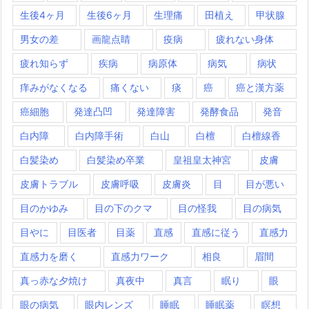
生後4ヶ月
生後6ヶ月
生理痛
田植え
甲状腺
男女の差
画龍点睛
疫病
疲れない身体
疲れ知らず
疾病
病原体
病気
病状
痒みがなくなる
痛くない
痰
癌
癌と漢方薬
癌細胞
発達凸凹
発達障害
発酵食品
発音
白内障
白内障手術
白山
白檀
白檀線香
白髪染め
白髪染め卒業
皇祖皇太神宮
皮膚
皮膚トラブル
皮膚呼吸
皮膚炎
目
目が悪い
目のかゆみ
目の下のクマ
目の怪我
目の病気
目やに
目医者
目薬
直感
直感に従う
直感力
直感力を磨く
直感力ワーク
相良
眉間
真っ赤な夕焼け
真夜中
真言
眠り
眼
眼の病気
眼内レンズ
睡眠
睡眠薬
瞑想