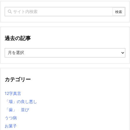
過去の記事
過
去
の
記
事
カテゴリー
12字真言
「場」の良し悪し
「歯」 並び
うつ病
お菓子