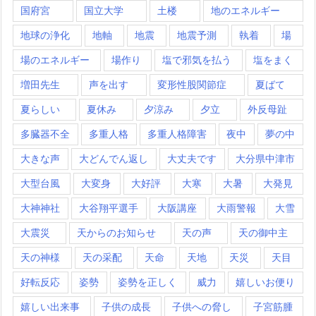
国府宮
国立大学
土楼
地のエネルギー
地球の浄化
地軸
地震
地震予測
執着
場
場のエネルギー
場作り
塩で邪気を払う
塩をまく
増田先生
声を出す
変形性股関節症
夏ばて
夏らしい
夏休み
夕涼み
夕立
外反母趾
多臓器不全
多重人格
多重人格障害
夜中
夢の中
大きな声
大どんでん返し
大丈夫です
大分県中津市
大型台風
大変身
大好評
大寒
大暑
大発見
大神神社
大谷翔平選手
大阪講座
大雨警報
大雪
大震災
天からのお知らせ
天の声
天の御中主
天の神様
天の采配
天命
天地
天災
天目
好転反応
姿勢
姿勢を正しく
威力
嬉しいお便り
嬉しい出来事
子供の成長
子供への脅し
子宮筋腫