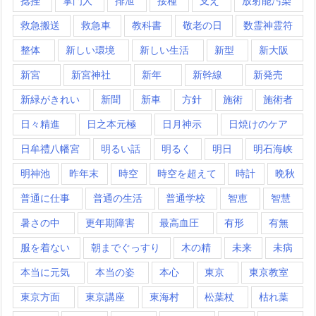
捻挫
掌門人
排泄
接種
支え
放射能汚染
救急搬送
救急車
教科書
敬老の日
数霊神霊符
整体
新しい環境
新しい生活
新型
新大阪
新宮
新宮神社
新年
新幹線
新発売
新緑がきれい
新聞
新車
方針
施術
施術者
日々精進
日之本元極
日月神示
日焼けのケア
日牟禮八幡宮
明るい話
明るく
明日
明石海峡
明神池
昨年末
時空
時空を超えて
時計
晩秋
普通に仕事
普通の生活
普通学校
智恵
智慧
暑さの中
更年期障害
最高血圧
有形
有無
服を着ない
朝までぐっすり
木の精
未来
未病
本当に元気
本当の姿
本心
東京
東京教室
東京方面
東京講座
東海村
松葉杖
枯れ葉