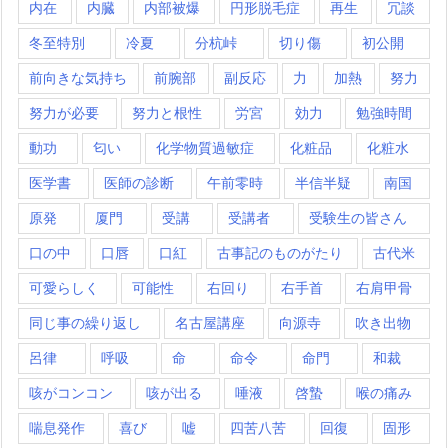
内在
内臓
内部被爆
円形脱毛症
再生
冗談
冬至特別
冷夏
分杭峠
切り傷
初公開
前向きな気持ち
前腕部
副反応
力
加熱
努力
努力が必要
努力と根性
労宮
効力
勉強時間
動功
匂い
化学物質過敏症
化粧品
化粧水
医学書
医師の診断
午前零時
半信半疑
南国
原発
厦門
受講
受講者
受験生の皆さん
口の中
口唇
口紅
古事記のものがたり
古代米
可愛らしく
可能性
右回り
右手首
右肩甲骨
同じ事の繰り返し
名古屋講座
向源寺
吹き出物
呂律
呼吸
命
命令
命門
和裁
咳がコンコン
咳が出る
唾液
啓蟄
喉の痛み
喘息発作
喜び
嘘
四苦八苦
回復
固形