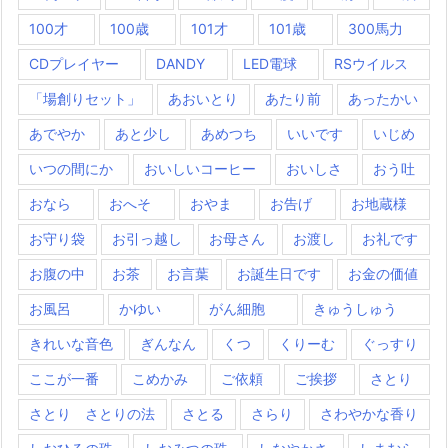
100才
100歳
101才
101歳
300馬力
CDプレイヤー
DANDY
LED電球
RSウイルス
「場創りセット」
あおいとり
あたり前
あったかい
あでやか
あと少し
あめつち
いいです
いじめ
いつの間にか
おいしいコーヒー
おいしさ
おう吐
おなら
おへそ
おやま
お告げ
お地蔵様
お守り袋
お引っ越し
お母さん
お渡し
お礼です
お腹の中
お茶
お言葉
お誕生日です
お金の価値
お風呂
かゆい
がん細胞
きゅうしゅう
きれいな音色
ぎんなん
くつ
くりーむ
ぐっすり
ここが一番
こめかみ
ご依頼
ご挨拶
さとり
さとり さとりの法
さとる
さらり
さわやかな香り