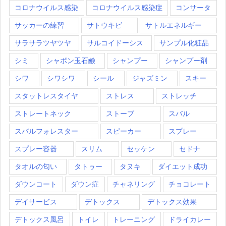
コロナウイルス感染
コロナウイルス感染症
コンサータ
サッカーの練習
サトウキビ
サトルエネルギー
サラサラツヤツヤ
サルコイドーシス
サンプル化粧品
シミ
シャボン玉石鹸
シャンプー
シャンプー剤
シワ
シワシワ
シール
ジャズミン
スキー
スタットレスタイヤ
ストレス
ストレッチ
ストレートネック
ストーブ
スバル
スバルフォレスター
スピーカー
スプレー
スプレー容器
スリム
セッケン
セドナ
タオルの匂い
タトゥー
タヌキ
ダイエット成功
ダウンコート
ダウン症
チャネリング
チョコレート
デイサービス
デトックス
デトックス効果
デトックス風呂
トイレ
トレーニング
ドライカレー