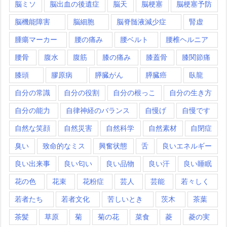
脳ミソ
脳出血の後遺症
脳天
脳梗塞
脳梗塞予防
脳機能障害
脳細胞
脳脊髄液減少症
腎虚
腫瘍マーカー
腰の痛み
腰ベルト
腰椎ヘルニア
腰骨
腹水
腹筋
膝の痛み
膝蓋骨
膝関節痛
膝頭
膠原病
膵臓がん
膵臓癌
臥龍
自分の常識
自分の役割
自分の根っこ
自分の生き方
自分の能力
自律神経のバランス
自慢げ
自慢です
自然な笑顔
自然災害
自然科学
自然素材
自閉症
臭い
致命的なミス
興奮状態
舌
良いエネルギー
良い出来事
良い匂い
良い品物
良い汗
良い睡眠
花の色
花束
花粉症
芸人
芸能
若々しく
若者たち
若者文化
苦しいとき
茨木
茶葉
茶髪
草原
菊
菊の花
菜食
菱
菱の実