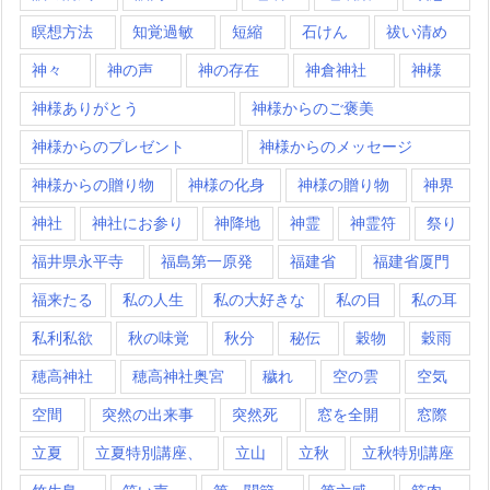
瞑想方法
知覚過敏
短縮
石けん
祓い清め
神々
神の声
神の存在
神倉神社
神様
神様ありがとう
神様からのご褒美
神様からのプレゼント
神様からのメッセージ
神様からの贈り物
神様の化身
神様の贈り物
神界
神社
神社にお参り
神降地
神霊
神霊符
祭り
福井県永平寺
福島第一原発
福建省
福建省厦門
福来たる
私の人生
私の大好きな
私の目
私の耳
私利私欲
秋の味覚
秋分
秘伝
穀物
穀雨
穂高神社
穂高神社奥宮
穢れ
空の雲
空気
空間
突然の出来事
突然死
窓を全開
窓際
立夏
立夏特別講座、
立山
立秋
立秋特別講座