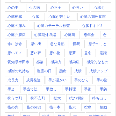
心の中
心の病
心不全
心強い
心構え
心筋梗塞
心臓
心臓が苦しい
心臓の期外収縮
心臓の痛み
心臓カテーテル検査
心臓ドキドキ
心臓弁膜症
心臓期外収縮
心臓病
忘年会
念
念には念
思い出
急な発熱
怪我
息子のこと
悪いモノ
悪い夢
悪い物
悪夢
意念
意識
愛知県半田市
感染
感染力
感染症
感覚的なもの
感謝の気持ち
慰霊の日
懸命
成績
成績アップ
成長力
成長発達
手が温かい
手のひら
手の指
手当
手当て法
手放し
手料理
手術
手袋
抗うつ剤
抗不安剤
拡大
拭き掃除
持ち出し
指の先
指の関節
指一本
指示
按摩
振動