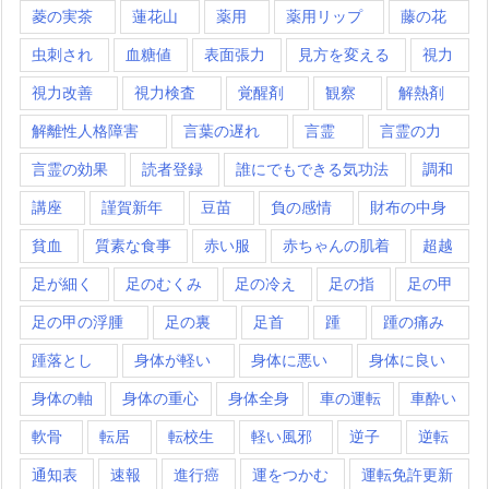
菱の実茶
蓮花山
薬用
薬用リップ
藤の花
虫刺され
血糖値
表面張力
見方を変える
視力
視力改善
視力検査
覚醒剤
観察
解熱剤
解離性人格障害
言葉の遅れ
言霊
言霊の力
言霊の効果
読者登録
誰にでもできる気功法
調和
講座
謹賀新年
豆苗
負の感情
財布の中身
貧血
質素な食事
赤い服
赤ちゃんの肌着
超越
足が細く
足のむくみ
足の冷え
足の指
足の甲
足の甲の浮腫
足の裏
足首
踵
踵の痛み
踵落とし
身体が軽い
身体に悪い
身体に良い
身体の軸
身体の重心
身体全身
車の運転
車酔い
軟骨
転居
転校生
軽い風邪
逆子
逆転
通知表
速報
進行癌
運をつかむ
運転免許更新