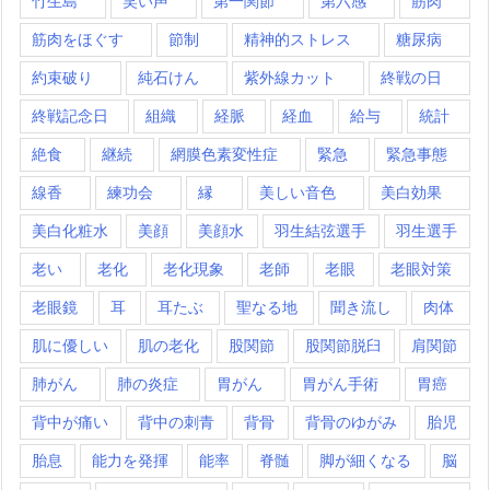
竹生島
笑い声
第一関節
第六感
筋肉
筋肉をほぐす
節制
精神的ストレス
糖尿病
約束破り
純石けん
紫外線カット
終戦の日
終戦記念日
組織
経脈
経血
給与
統計
絶食
継続
網膜色素変性症
緊急
緊急事態
線香
練功会
縁
美しい音色
美白効果
美白化粧水
美顔
美顔水
羽生結弦選手
羽生選手
老い
老化
老化現象
老師
老眼
老眼対策
老眼鏡
耳
耳たぶ
聖なる地
聞き流し
肉体
肌に優しい
肌の老化
股関節
股関節脱臼
肩関節
肺がん
肺の炎症
胃がん
胃がん手術
胃癌
背中が痛い
背中の刺青
背骨
背骨のゆがみ
胎児
胎息
能力を発揮
能率
脊髄
脚が細くなる
脳