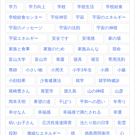
学力
学力向上
学校
学校生活
学校給食
学校給食センター
宇佐神宮
宇宙
宇宙のエネルギー
宇宙のメッセージ
宇宙の法則
宇宙の神様
宇宙エネルギー
安全です
安堵感
家の場
家族と食事
家族のため
家族みんな
宿命
富山大学
富山市
寒露
寝具
寝言
専用洗剤
尊師
小さい物
小周天
小学3年生
小満
小腸
小顔効果
少食健康法
就学
就学時健診
尾崎豊さん
尾鷲市
屋久島
山の神様
山彦
岡本天明
希望の道
干ばつ
平和への思い
年寄り
幸せな人
幸福感
幸福感で満たされる
幸運
幼いお子さん
広汎性発達障害
当たり前の日常
彩雲
役割
微細なエネルギー
徳
徳島県阿南市
心