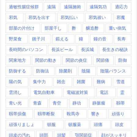
過敏性腸症候群
遠隔
遠隔施術
遠隔気功
適応力
邪気
邪気を出す
邪気払い
邪気祓い
邪魔
部屋の片付け
部屋干し
酢
醸造酢
重い病気
野菜食
銚子川
鍛える
鐘
鐘の音
長寿
長時間のパソコン
長浜ビール
長浜城
長生きの秘訣
関東地方
関節の動き
関節の炎症
関節痛
防御
防御する
防御法
除菌剤
陰陽
陰陽バランス
陽の気
集中力
雑念
雑菌
難病
雪道
雲消し
電気自動車
電磁波対策
電話
霊
青い光
青森
青空
静功
静脈瘤
靱帯
靱帯損傷
靱帯断裂
鞍馬寺
響き
頑張り
頑張りましょ
頓服
頓服薬
頭痛
頭皮
頭皮の汚れ
頭部
頭髪
顎関節症
顔がスッキリ