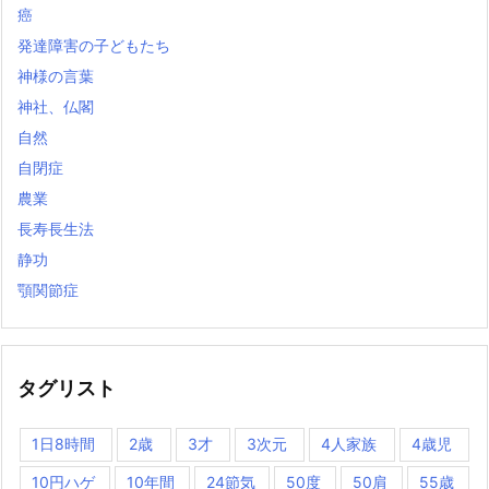
癌
発達障害の子どもたち
神様の言葉
神社、仏閣
自然
自閉症
農業
長寿長生法
静功
顎関節症
タグリスト
1日8時間
2歳
3才
3次元
4人家族
4歳児
10円ハゲ
10年間
24節気
50度
50肩
55歳