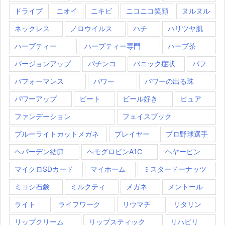
ドライブ
ニオイ
ニキビ
ニコニコ笑顔
ヌルヌル
ネックレス
ノロウイルス
ハチ
ハリツヤ肌
ハーブティー
ハーブティー専門
ハーブ茶
バージョンアップ
パチンコ
パニック症状
パフ
パフォーマンス
パワー
パワーの出る珠
パワーアップ
ビート
ビール好き
ピュア
ファンデーション
フェイスブック
ブルーライトカットメガネ
プレイヤー
プロ野球選手
ヘパーデン結節
ヘモグロビンA1C
ヘヤーピン
マイクロSDカード
マイホーム
ミスタードーナッツ
ミヨシ石鹸
ミルクティ
メガネ
メントール
ライト
ライフワーク
リウマチ
リタリン
リップクリーム
リップスティック
リハビリ