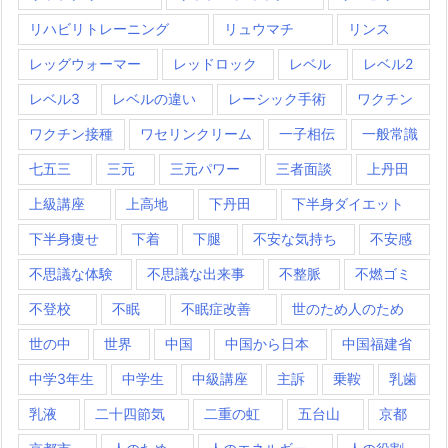
リハビリトレーニング
リュウマチ
リンス
レッグウォーマー
レッドロック
レベル
レベル2
レベル3
レベルの違い
レーシック手術
ワクチン
ワクチン接種
ワセリンクリーム
一子相伝
一般常識
七五三
三元
三元パワー
三者面談
上丹田
上級講座
上高地
下丹田
下半身ダイエット
下半身痩せ
下着
下腿
不安な気持ち
不安感
不思議な体験
不思議な出来事
不整脈
不燃ゴミ
不登校
不眠
不眠症改善
世のため人のため
世の中
世界
中国
中国から日本
中国福建省
中学3年生
中学生
中級講座
主訴
乗鞍
乳歯
乳液
二十四節気
二重の虹
五台山
京都