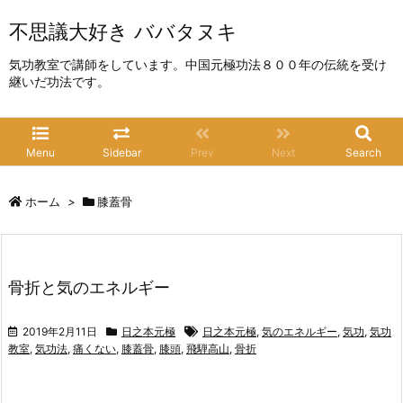
不思議大好き ババタヌキ
気功教室で講師をしています。中国元極功法８００年の伝統を受け
継いだ功法です。
Menu
Sidebar
Prev
Next
Search
ホーム
>
膝蓋骨
骨折と気のエネルギー
2019年2月11日
日之本元極
日之本元極
,
気のエネルギー
,
気功
,
気功
教室
,
気功法
,
痛くない
,
膝蓋骨
,
膝頭
,
飛騨高山
,
骨折