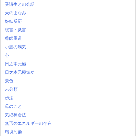
受講生との会話
天のまなみ
好転反応
寝言・戯言
尊師重道
小脳の病気
心
日之本元極
日之本元極気功
景色
未分類
歩法
母のこと
気絶神倉法
無形のエネルギーの存在
環境汚染