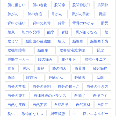
肌に優しい
肌の老化
股関節
股関節脱臼
肩関節
肺がん
肺の炎症
胃がん
胃がん手術
胃癌
背中が痛い
背中の刺青
背骨
背骨のゆがみ
胎児
胎息
能力を発揮
能率
脊髄
脚が細くなる
脳
脳ミソ
脳出血の後遺症
脳天
脳梗塞
脳梗塞予防
脳機能障害
脳細胞
脳脊髄液減少症
腎虚
腫瘍マーカー
腰の痛み
腰ベルト
腰椎ヘルニア
腰骨
腹水
腹筋
膝の痛み
膝蓋骨
膝関節痛
膝頭
膠原病
膵臓がん
膵臓癌
臥龍
自分の常識
自分の役割
自分の根っこ
自分の生き方
自分の能力
自律神経のバランス
自慢げ
自慢です
自然な笑顔
自然災害
自然科学
自然素材
自閉症
臭い
致命的なミス
興奮状態
舌
良いエネルギー