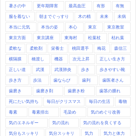
暑さの中
更年期障害
最高血圧
有形
有無
服を着ない
朝までぐっすり
木の精
未来
未病
本当に元気
本当の姿
本心
東京
東京教室
東京方面
東京講座
東海村
松葉杖
枯れ葉
柔軟な
柔軟剤
栄養士
桃田選手
梅花
森信三
横隔膜
橋渡し
機器
次元上昇
正しい生き方
正しい道
武漢
武漢肺炎
歩き
歩きやすい靴
歩き方
歩法
歯ならび
歯列
歯医者さん
歯磨き
歯磨き剤
歯磨き粉
歯茎の腫れ
死にたい気持ち
毎日がクリスマス
毎日の生活
毒物
毒素
毒素排出
毛染め
気のめぐり改善
気のエネルギー
気の流れ
気の流れを良くする
気分もスッキリ
気分スッキリ
気力
気力と体力