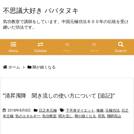
不思議大好き ババタヌキ
気功教室で講師をしています。中国元極功法８００年の伝統を受け
継いだ功法です。
Menu
Sidebar
Prev
Next
Search
ホーム
>
脚が細くなる
”清昇濁降 聞き流しの使い方について [追記]”
2018年8月8日
日之本元極
下半身ダイエット
,
修練
,
元極功法
,
日之
本元極
,
気のエネルギー
,
気功教室
,
聞き流し
,
脚が細くなる
,
邪気
,
飛騨高山