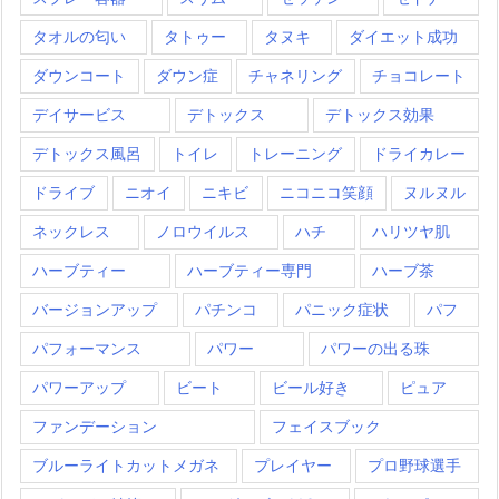
タオルの匂い
タトゥー
タヌキ
ダイエット成功
ダウンコート
ダウン症
チャネリング
チョコレート
デイサービス
デトックス
デトックス効果
デトックス風呂
トイレ
トレーニング
ドライカレー
ドライブ
ニオイ
ニキビ
ニコニコ笑顔
ヌルヌル
ネックレス
ノロウイルス
ハチ
ハリツヤ肌
ハーブティー
ハーブティー専門
ハーブ茶
バージョンアップ
パチンコ
パニック症状
パフ
パフォーマンス
パワー
パワーの出る珠
パワーアップ
ビート
ビール好き
ピュア
ファンデーション
フェイスブック
ブルーライトカットメガネ
プレイヤー
プロ野球選手