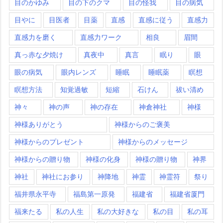
目のかゆみ
目の下のクマ
目の怪我
目の病気
目やに
目医者
目薬
直感
直感に従う
直感力
直感力を磨く
直感力ワーク
相良
眉間
真っ赤な夕焼け
真夜中
真言
眠り
眼
眼の病気
眼内レンズ
睡眠
睡眠薬
瞑想
瞑想方法
知覚過敏
短縮
石けん
祓い清め
神々
神の声
神の存在
神倉神社
神様
神様ありがとう
神様からのご褒美
神様からのプレゼント
神様からのメッセージ
神様からの贈り物
神様の化身
神様の贈り物
神界
神社
神社にお参り
神降地
神霊
神霊符
祭り
福井県永平寺
福島第一原発
福建省
福建省厦門
福来たる
私の人生
私の大好きな
私の目
私の耳