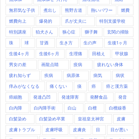
無邪気な子供
煮出し
熊野古道
熱いパワー
燃費
燃費向上
爆発的
爪が丈夫に
特別支援学校
特別講座
狛犬さん
狭心症
獅子舞
玄関の掃除
珠
球
甘酒
生き方
生の声
生後1ヶ月
生後4ヶ月
生後6ヶ月
生理痛
田植え
甲状腺
男女の差
画龍点睛
疫病
疲れない身体
疲れ知らず
疾病
病原体
病気
病状
痒みがなくなる
痛くない
痰
癌
癌と漢方薬
癌細胞
発達凸凹
発達障害
発酵食品
発音
白内障
白内障手術
白山
白檀
白檀線香
白髪染め
白髪染め卒業
皇祖皇太神宮
皮膚
皮膚トラブル
皮膚呼吸
皮膚炎
目
目が悪い