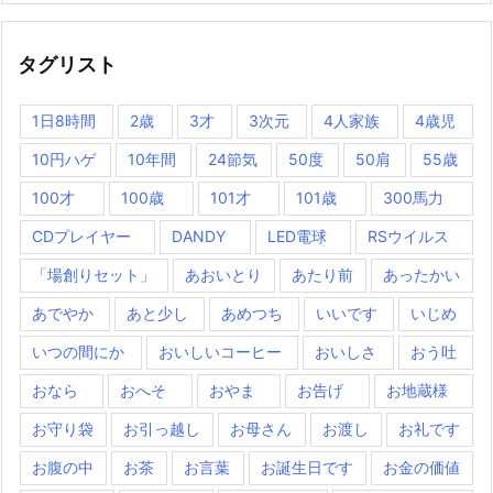
タグリスト
1日8時間
2歳
3才
3次元
4人家族
4歳児
10円ハゲ
10年間
24節気
50度
50肩
55歳
100才
100歳
101才
101歳
300馬力
CDプレイヤー
DANDY
LED電球
RSウイルス
「場創りセット」
あおいとり
あたり前
あったかい
あでやか
あと少し
あめつち
いいです
いじめ
いつの間にか
おいしいコーヒー
おいしさ
おう吐
おなら
おへそ
おやま
お告げ
お地蔵様
お守り袋
お引っ越し
お母さん
お渡し
お礼です
お腹の中
お茶
お言葉
お誕生日です
お金の価値