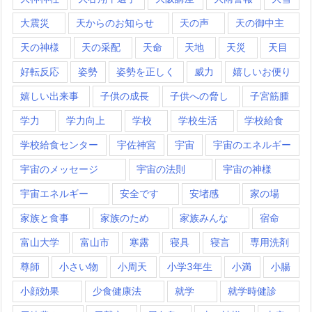
大震災
天からのお知らせ
天の声
天の御中主
天の神様
天の采配
天命
天地
天災
天目
好転反応
姿勢
姿勢を正しく
威力
嬉しいお便り
嬉しい出来事
子供の成長
子供への脅し
子宮筋腫
学力
学力向上
学校
学校生活
学校給食
学校給食センター
宇佐神宮
宇宙
宇宙のエネルギー
宇宙のメッセージ
宇宙の法則
宇宙の神様
宇宙エネルギー
安全です
安堵感
家の場
家族と食事
家族のため
家族みんな
宿命
富山大学
富山市
寒露
寝具
寝言
専用洗剤
尊師
小さい物
小周天
小学3年生
小満
小腸
小顔効果
少食健康法
就学
就学時健診