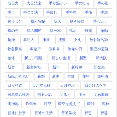
成長力
成長発達
手が温かい
手のひら
手の指
手当
手当て法
手放し
手料理
手術
手袋
抗うつ剤
抗不安剤
拡大
拭き掃除
持ち出し
指の先
指の関節
指一本
指示
按摩
振動
捻挫
掌門人
排泄
接種
支え
放射能汚染
救急搬送
救急車
教科書
敬老の日
数霊神霊符
整体
新しい環境
新しい生活
新型
新大阪
新宮
新宮神社
新年
新幹線
新発売
新緑がきれい
新聞
新車
方針
施術
施術者
日々精進
日之本元極
日月神示
日焼けのケア
日牟禮八幡宮
明るい話
明るく
明日
明石海峡
明神池
昨年末
時空
時空を超えて
時計
晩秋
普通に仕事
普通の生活
普通学校
智恵
智慧