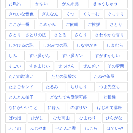
お風呂
かゆい
がん細胞
きゅうしゅう
きれいな音色
ぎんなん
くつ
くりーむ
ぐっすり
ここが一番
こめかみ
ご依頼
ご挨拶
さとり
さとり さとりの法
さとる
さらり
さわやかな香り
しおひるの珠
しおみつの珠
しなやかさ
しまむら
しみ
すい臓がん
すい臓ガン
すがすがしい
すごい
すさまじい
せっけん
ぜんざい
その瞬間
ただの勘違い
ただの炭酸水
たねや茶屋
たまごサンド
たるみ
ちりちり
つま先立ち
とんとん拍子
どなたでも受講可能
ど根性
なにかいいこと
にほん
のぼりや
はじめて講座
ばね指
ひがし
ひだ高山
ひまわり
ひらがな
ふじの
ふじやま
ぺたんこ靴
ほこら
ほていや