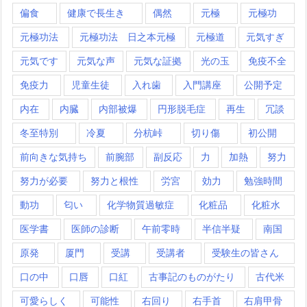
偏食
健康で長生き
偶然
元極
元極功
元極功法
元極功法 日之本元極
元極道
元気すぎ
元気です
元気な声
元気な証拠
光の玉
免疫不全
免疫力
児童生徒
入れ歯
入門講座
公開予定
内在
内臓
内部被爆
円形脱毛症
再生
冗談
冬至特別
冷夏
分杭峠
切り傷
初公開
前向きな気持ち
前腕部
副反応
力
加熱
努力
努力が必要
努力と根性
労宮
効力
勉強時間
動功
匂い
化学物質過敏症
化粧品
化粧水
医学書
医師の診断
午前零時
半信半疑
南国
原発
厦門
受講
受講者
受験生の皆さん
口の中
口唇
口紅
古事記のものがたり
古代米
可愛らしく
可能性
右回り
右手首
右肩甲骨