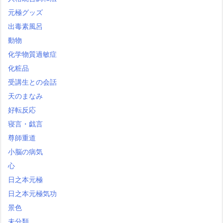
元極グッズ
出毒素風呂
動物
化学物質過敏症
化粧品
受講生との会話
天のまなみ
好転反応
寝言・戯言
尊師重道
小脳の病気
心
日之本元極
日之本元極気功
景色
未分類