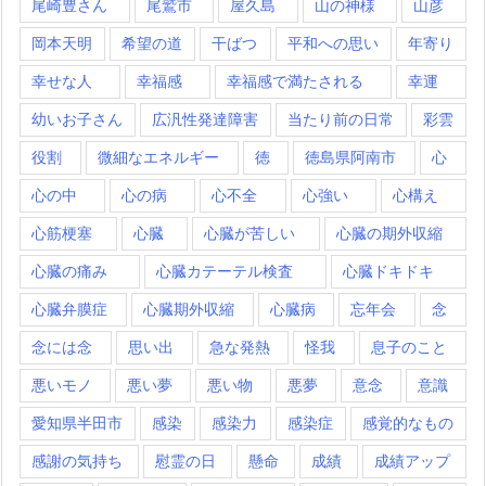
尾崎豊さん
尾鷲市
屋久島
山の神様
山彦
岡本天明
希望の道
干ばつ
平和への思い
年寄り
幸せな人
幸福感
幸福感で満たされる
幸運
幼いお子さん
広汎性発達障害
当たり前の日常
彩雲
役割
微細なエネルギー
徳
徳島県阿南市
心
心の中
心の病
心不全
心強い
心構え
心筋梗塞
心臓
心臓が苦しい
心臓の期外収縮
心臓の痛み
心臓カテーテル検査
心臓ドキドキ
心臓弁膜症
心臓期外収縮
心臓病
忘年会
念
念には念
思い出
急な発熱
怪我
息子のこと
悪いモノ
悪い夢
悪い物
悪夢
意念
意識
愛知県半田市
感染
感染力
感染症
感覚的なもの
感謝の気持ち
慰霊の日
懸命
成績
成績アップ