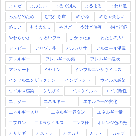
ますだ
まぶしい
まるで別人
まるまる
まわり道
みんなのため
むち打ち症
めがね
めちゃ楽しい
めまい
もう大丈夫
やけど
やけど治療
やけど跡
やわらかさ
ゆるいブラ
よかったぁ
わたしの人生
アトピー
アリゾナ州
アルカリ性
アルコール消毒
アレルギー
アレルギーの薬
アレルギー症状
アンケート
イヤホン
インフルエンザウイルス
インフルエンザワクチン
インプラント
ウィルス感染
ウイルス感染
ウミガメ
エイズウイルス
エイズ陽性
エナジー
エネルギー
エネルギーの変化
エネルギー入り
エネルギー満タン
エネルギー量
エプロン
エボラウイルス
エンマ様
オレンジ色の光
カササギ
カステラ
カタカナ
カット
カップ