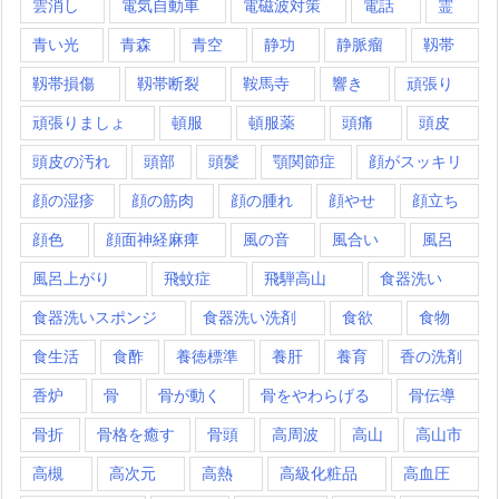
雲消し
電気自動車
電磁波対策
電話
霊
青い光
青森
青空
静功
静脈瘤
靱帯
靱帯損傷
靱帯断裂
鞍馬寺
響き
頑張り
頑張りましょ
頓服
頓服薬
頭痛
頭皮
頭皮の汚れ
頭部
頭髪
顎関節症
顔がスッキリ
顔の湿疹
顔の筋肉
顔の腫れ
顔やせ
顔立ち
顔色
顔面神経麻痺
風の音
風合い
風呂
風呂上がり
飛蚊症
飛騨高山
食器洗い
食器洗いスポンジ
食器洗い洗剤
食欲
食物
食生活
食酢
養徳標準
養肝
養育
香の洗剤
香炉
骨
骨が動く
骨をやわらげる
骨伝導
骨折
骨格を癒す
骨頭
高周波
高山
高山市
高槻
高次元
高熱
高級化粧品
高血圧