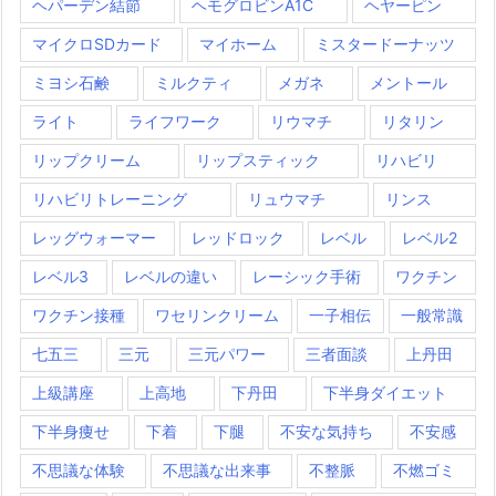
ヘパーデン結節
ヘモグロビンA1C
ヘヤーピン
マイクロSDカード
マイホーム
ミスタードーナッツ
ミヨシ石鹸
ミルクティ
メガネ
メントール
ライト
ライフワーク
リウマチ
リタリン
リップクリーム
リップスティック
リハビリ
リハビリトレーニング
リュウマチ
リンス
レッグウォーマー
レッドロック
レベル
レベル2
レベル3
レベルの違い
レーシック手術
ワクチン
ワクチン接種
ワセリンクリーム
一子相伝
一般常識
七五三
三元
三元パワー
三者面談
上丹田
上級講座
上高地
下丹田
下半身ダイエット
下半身痩せ
下着
下腿
不安な気持ち
不安感
不思議な体験
不思議な出来事
不整脈
不燃ゴミ