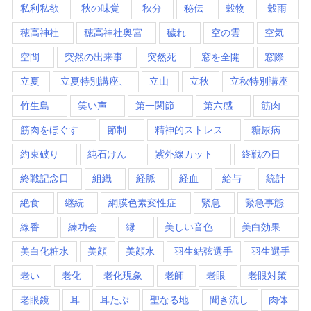
私利私欲
秋の味覚
秋分
秘伝
穀物
穀雨
穂高神社
穂高神社奥宮
穢れ
空の雲
空気
空間
突然の出来事
突然死
窓を全開
窓際
立夏
立夏特別講座、
立山
立秋
立秋特別講座
竹生島
笑い声
第一関節
第六感
筋肉
筋肉をほぐす
節制
精神的ストレス
糖尿病
約束破り
純石けん
紫外線カット
終戦の日
終戦記念日
組織
経脈
経血
給与
統計
絶食
継続
網膜色素変性症
緊急
緊急事態
線香
練功会
縁
美しい音色
美白効果
美白化粧水
美顔
美顔水
羽生結弦選手
羽生選手
老い
老化
老化現象
老師
老眼
老眼対策
老眼鏡
耳
耳たぶ
聖なる地
聞き流し
肉体