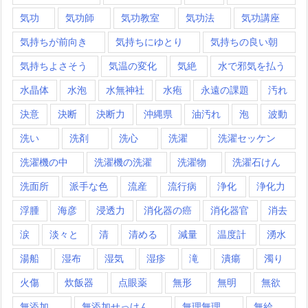
気功
気功師
気功教室
気功法
気功講座
気持ちが前向き
気持ちにゆとり
気持ちの良い朝
気持ちよさそう
気温の変化
気絶
水で邪気を払う
水晶体
水泡
水無神社
水疱
永遠の課題
汚れ
決意
決断
決断力
沖縄県
油汚れ
泡
波動
洗い
洗剤
洗心
洗濯
洗濯セッケン
洗濯機の中
洗濯機の洗濯
洗濯物
洗濯石けん
洗面所
派手な色
流産
流行病
浄化
浄化力
浮腫
海彦
浸透力
消化器の癌
消化器官
消去
涙
淡々と
清
清める
減量
温度計
湧水
湯船
湿布
湿気
湿疹
滝
潰瘍
濁り
火傷
炊飯器
点眼薬
無形
無明
無欲
無添加
無添加せっけん
無理無理
無給