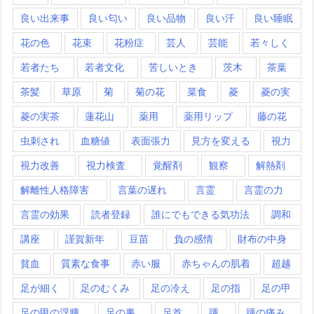
良い出来事
良い匂い
良い品物
良い汗
良い睡眠
花の色
花束
花粉症
芸人
芸能
若々しく
若者たち
若者文化
苦しいとき
茨木
茶葉
茶髪
草原
菊
菊の花
菜食
菱
菱の実
菱の実茶
蓮花山
薬用
薬用リップ
藤の花
虫刺され
血糖値
表面張力
見方を変える
視力
視力改善
視力検査
覚醒剤
観察
解熱剤
解離性人格障害
言葉の遅れ
言霊
言霊の力
言霊の効果
読者登録
誰にでもできる気功法
調和
講座
謹賀新年
豆苗
負の感情
財布の中身
貧血
質素な食事
赤い服
赤ちゃんの肌着
超越
足が細く
足のむくみ
足の冷え
足の指
足の甲
足の甲の浮腫
足の裏
足首
踵
踵の痛み