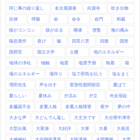
同じ事の繰り返し
名古屋講座
向源寺
吹き出物
呂律
呼吸
命
命令
命門
和裁
咳がコンコン
咳が出る
唾液
啓蟄
喉の痛み
喘息発作
喜び
嘘
四苦八苦
回復
固形
国府宮
国立大学
土楼
地のエネルギー
地球の浄化
地軸
地震
地震予測
執着
場
場のエネルギー
場作り
塩で邪気を払う
塩をまく
増田先生
声を出す
変形性股関節症
夏ばて
夏らしい
夏休み
夕涼み
夕立
外反母趾
多臓器不全
多重人格
多重人格障害
夜中
夢の中
大きな声
大どんでん返し
大丈夫です
大分県中津市
大型台風
大変身
大好評
大寒
大暑
大発見
大神神社
大谷翔平選手
大阪講座
大雨警報
大雪