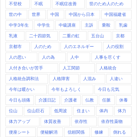
不登校
不眠
不眠症改善
世のため人のため
世の中
世界
中国
中国から日本
中国福建省
中学3年生
中学生
中級講座
主訴
乗鞍
乳歯
乳液
二十四節気
二重の虹
五台山
京都
京都市
人のため
人のエネルギー
人の役割
人の思い
人の為
人中
人事を尽くす
人付き合いが苦手
人工関節
人格統合
人格統合調和法
人格障害
人混み
人違い
今年は暖かい
今年もよろしく
今日も元気
今日も頭痛
介護日記
介護者
仏教
任脈
休養
位山
位山巨石
低周波
住まい
体内
体力
体力アップ
体質改善
依存性
依存性薬物
便座シート
便秘解消
信頼関係
修練
倒れる