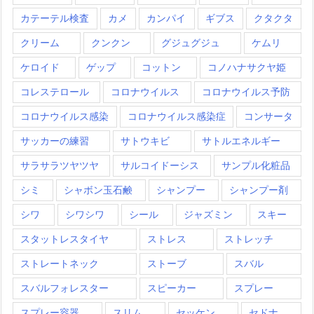
カテーテル検査
カメ
カンパイ
ギブス
クタクタ
クリーム
クンクン
グジュグジュ
ケムリ
ケロイド
ゲップ
コットン
コノハナサクヤ姫
コレステロール
コロナウイルス
コロナウイルス予防
コロナウイルス感染
コロナウイルス感染症
コンサータ
サッカーの練習
サトウキビ
サトルエネルギー
サラサラツヤツヤ
サルコイドーシス
サンプル化粧品
シミ
シャボン玉石鹸
シャンプー
シャンプー剤
シワ
シワシワ
シール
ジャズミン
スキー
スタットレスタイヤ
ストレス
ストレッチ
ストレートネック
ストーブ
スバル
スバルフォレスター
スピーカー
スプレー
スプレー容器
スリム
セッケン
セドナ