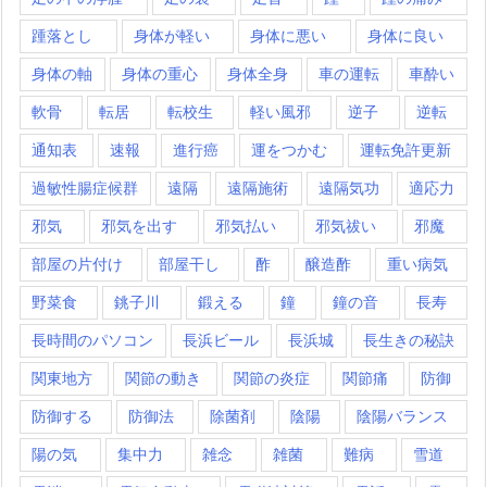
踵落とし
身体が軽い
身体に悪い
身体に良い
身体の軸
身体の重心
身体全身
車の運転
車酔い
軟骨
転居
転校生
軽い風邪
逆子
逆転
通知表
速報
進行癌
運をつかむ
運転免許更新
過敏性腸症候群
遠隔
遠隔施術
遠隔気功
適応力
邪気
邪気を出す
邪気払い
邪気祓い
邪魔
部屋の片付け
部屋干し
酢
醸造酢
重い病気
野菜食
銚子川
鍛える
鐘
鐘の音
長寿
長時間のパソコン
長浜ビール
長浜城
長生きの秘訣
関東地方
関節の動き
関節の炎症
関節痛
防御
防御する
防御法
除菌剤
陰陽
陰陽バランス
陽の気
集中力
雑念
雑菌
難病
雪道