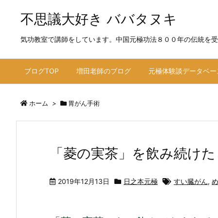
不思議大好き ババタヌキ
気功教室で講師をしています。中国元極功法８００年の伝統を受
ブログTOP
増田老師のブログ
元極体験談データベー
ホーム
>
胃がん手術
「菱の実茶」を飲み続けた
2019年12月13日
日之本元極
すい臓がん
,