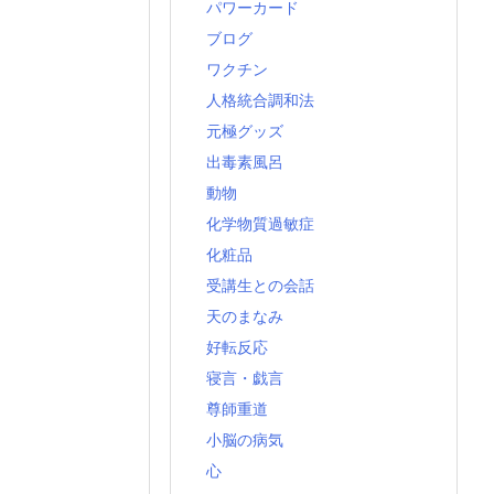
パワーカード
ブログ
ワクチン
人格統合調和法
元極グッズ
出毒素風呂
動物
化学物質過敏症
化粧品
受講生との会話
天のまなみ
好転反応
寝言・戯言
尊師重道
小脳の病気
心