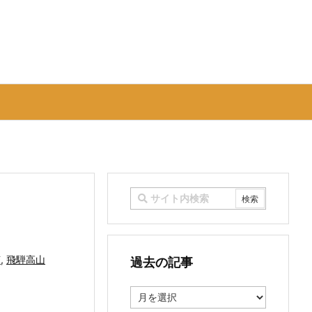
茶
,
飛騨高山
過去の記事
過
去