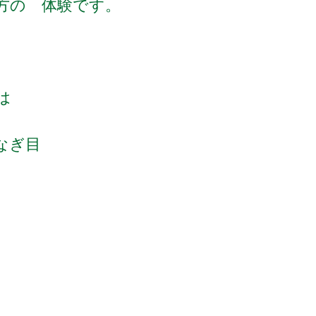
方の 体験です。
は
なぎ目