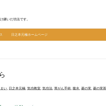
け継いだ功法です。
ス
日之本元極ホームページ
ら
めまい
,
日之本元極
,
気功教室
,
気功法
,
胃がん手術
,
腹水
,
菱の実
,
菱の実