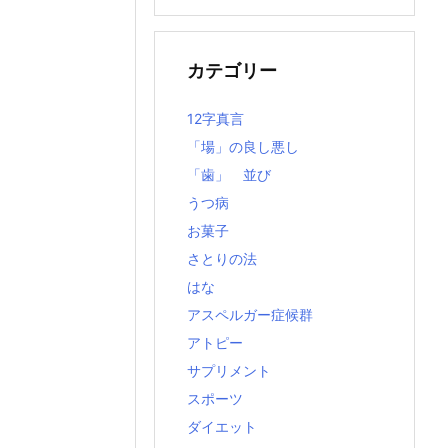
の
記
事
カテゴリー
12字真言
「場」の良し悪し
「歯」 並び
うつ病
お菓子
さとりの法
はな
アスペルガー症候群
アトピー
サプリメント
スポーツ
ダイエット