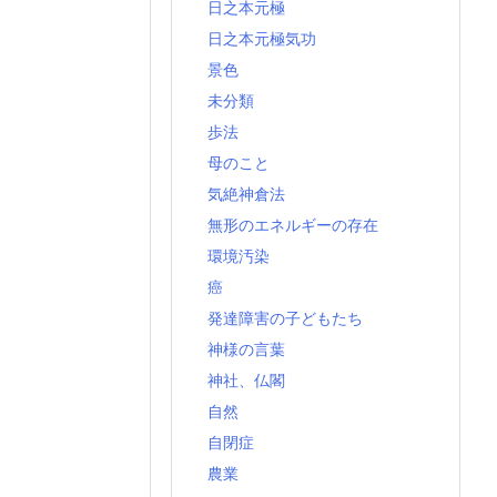
日之本元極
日之本元極気功
景色
未分類
歩法
母のこと
気絶神倉法
無形のエネルギーの存在
環境汚染
癌
発達障害の子どもたち
神様の言葉
神社、仏閣
自然
自閉症
農業