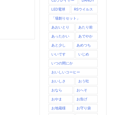
CDプレイヤー
DANDY
LED電球
RSウイルス
「場創りセット」
あおいとり
あたり前
あったかい
あでやか
あと少し
あめつち
いいです
いじめ
いつの間にか
おいしいコーヒー
おいしさ
おう吐
おなら
おへそ
おやま
お告げ
お地蔵様
お守り袋