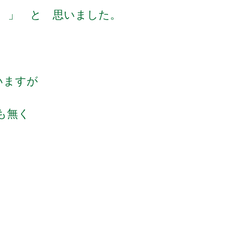
 」 と 思いました。
いますが
も無く