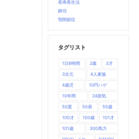
長寿長生法
静功
顎関節症
タグリスト
1日8時間
2歳
3才
3次元
4人家族
4歳児
10円ハゲ
10年間
24節気
50度
50肩
55歳
100才
100歳
101才
101歳
300馬力