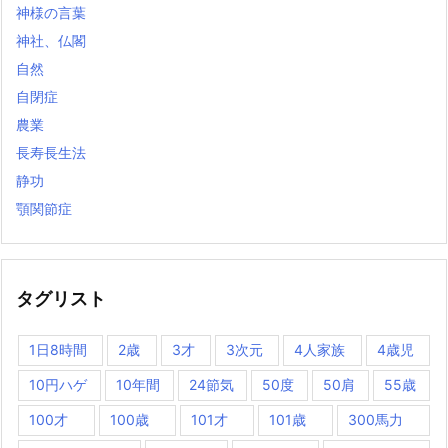
神様の言葉
神社、仏閣
自然
自閉症
農業
長寿長生法
静功
顎関節症
タグリスト
1日8時間
2歳
3才
3次元
4人家族
4歳児
10円ハゲ
10年間
24節気
50度
50肩
55歳
100才
100歳
101才
101歳
300馬力