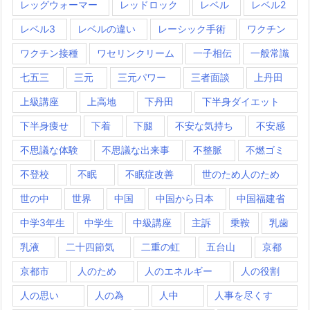
レッグウォーマー
レッドロック
レベル
レベル2
レベル3
レベルの違い
レーシック手術
ワクチン
ワクチン接種
ワセリンクリーム
一子相伝
一般常識
七五三
三元
三元パワー
三者面談
上丹田
上級講座
上高地
下丹田
下半身ダイエット
下半身痩せ
下着
下腿
不安な気持ち
不安感
不思議な体験
不思議な出来事
不整脈
不燃ゴミ
不登校
不眠
不眠症改善
世のため人のため
世の中
世界
中国
中国から日本
中国福建省
中学3年生
中学生
中級講座
主訴
乗鞍
乳歯
乳液
二十四節気
二重の虹
五台山
京都
京都市
人のため
人のエネルギー
人の役割
人の思い
人の為
人中
人事を尽くす