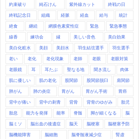
約束破り
純石けん
紫外線カット
終戦の日
終戦記念日
組織
経脈
経血
給与
統計
絶食
継続
網膜色素変性症
緊急
緊急事態
線香
練功会
縁
美しい音色
美白効果
美白化粧水
美顔
美顔水
羽生結弦選手
羽生選手
老い
老化
老化現象
老師
老眼
老眼対策
老眼鏡
耳
耳たぶ
聖なる地
聞き流し
肉体
肌に優しい
肌の老化
股関節
股関節脱臼
肩関節
肺がん
肺の炎症
胃がん
胃がん手術
胃癌
背中が痛い
背中の刺青
背骨
背骨のゆがみ
胎児
胎息
能力を発揮
能率
脊髄
脚が細くなる
脳
脳ミソ
脳出血の後遺症
脳天
脳梗塞
脳梗塞予防
脳機能障害
脳細胞
脳脊髄液減少症
腎虚