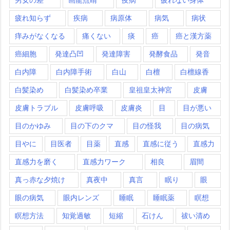
疲れ知らず
疾病
病原体
病気
病状
痒みがなくなる
痛くない
痰
癌
癌と漢方薬
癌細胞
発達凸凹
発達障害
発酵食品
発音
白内障
白内障手術
白山
白檀
白檀線香
白髪染め
白髪染め卒業
皇祖皇太神宮
皮膚
皮膚トラブル
皮膚呼吸
皮膚炎
目
目が悪い
目のかゆみ
目の下のクマ
目の怪我
目の病気
目やに
目医者
目薬
直感
直感に従う
直感力
直感力を磨く
直感力ワーク
相良
眉間
真っ赤な夕焼け
真夜中
真言
眠り
眼
眼の病気
眼内レンズ
睡眠
睡眠薬
瞑想
瞑想方法
知覚過敏
短縮
石けん
祓い清め