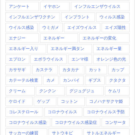
アンケート
イヤホン
インフルエンザウイルス
インフルエンザワクチン
インプラント
ウィルス感染
ウイルス感染
ウミガメ
エイズウイルス
エイズ陽性
エナジー
エネルギー
エネルギーの変化
エネルギー入り
エネルギー満タン
エネルギー量
エプロン
エボラウイルス
エンマ様
オレンジ色の光
カササギ
カステラ
カタカナ
カット
カップ
カテーテル検査
カメ
カンパイ
ギブス
クタクタ
クリーム
クンクン
グジュグジュ
ケムリ
ケロイド
ゲップ
コットン
コノハナサクヤ姫
コレステロール
コロナウイルス
コロナウイルス予防
コロナウイルス感染
コロナウイルス感染症
コンサータ
サッカーの練習
サトウキビ
サトルエネルギー