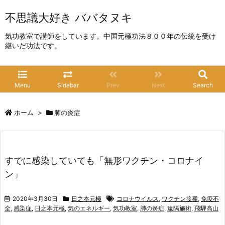
不思議大好き ババタヌキ
気功教室で講師をしています。中国元極功法８００年の伝統を受け
継いだ功法です。
Menu
Sidebar
Prev
Next
Search
ホーム
>
肺の炎症
すでに感染していても「無形ワクチン・コロナイ
ン」
2020年3月30日
日之本元極
コロナウイルス
,
ワクチン接種
,
免疫不
全
,
感染症
,
日之本元極
,
気のエネルギー
,
気功教室
,
肺の炎症
,
遠隔施術
,
飛騨高山