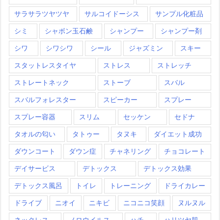
サラサラツヤツヤ
サルコイドーシス
サンプル化粧品
シミ
シャボン玉石鹸
シャンプー
シャンプー剤
シワ
シワシワ
シール
ジャズミン
スキー
スタットレスタイヤ
ストレス
ストレッチ
ストレートネック
ストーブ
スバル
スバルフォレスター
スピーカー
スプレー
スプレー容器
スリム
セッケン
セドナ
タオルの匂い
タトゥー
タヌキ
ダイエット成功
ダウンコート
ダウン症
チャネリング
チョコレート
デイサービス
デトックス
デトックス効果
デトックス風呂
トイレ
トレーニング
ドライカレー
ドライブ
ニオイ
ニキビ
ニコニコ笑顔
ヌルヌル
ネックレス
ノロウイルス
ハチ
ハリツヤ肌