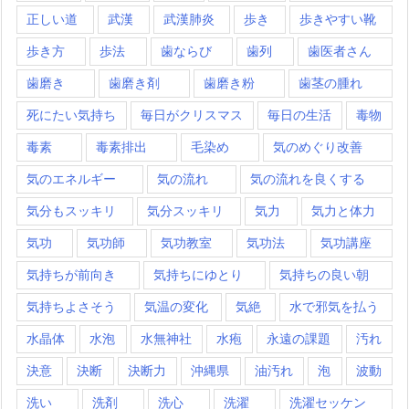
正しい道
武漢
武漢肺炎
歩き
歩きやすい靴
歩き方
歩法
歯ならび
歯列
歯医者さん
歯磨き
歯磨き剤
歯磨き粉
歯茎の腫れ
死にたい気持ち
毎日がクリスマス
毎日の生活
毒物
毒素
毒素排出
毛染め
気のめぐり改善
気のエネルギー
気の流れ
気の流れを良くする
気分もスッキリ
気分スッキリ
気力
気力と体力
気功
気功師
気功教室
気功法
気功講座
気持ちが前向き
気持ちにゆとり
気持ちの良い朝
気持ちよさそう
気温の変化
気絶
水で邪気を払う
水晶体
水泡
水無神社
水疱
永遠の課題
汚れ
決意
決断
決断力
沖縄県
油汚れ
泡
波動
洗い
洗剤
洗心
洗濯
洗濯セッケン