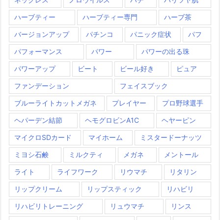
ハーブティー
ハーブティー専門
ハーブ茶
バージョンアップ
パチンコ
パニック症状
パフ
パフォーマンス
パワー
パワーの出る珠
パワーアップ
ビート
ビール好き
ピュア
ファンデーション
フェイスブック
ブルーライトカットメガネ
プレイヤー
プロ野球選手
ヘパーデン結節
ヘモグロビンA1C
ヘヤーピン
マイクロSDカード
マイホーム
ミスタードーナッツ
ミヨシ石鹸
ミルクティ
メガネ
メントール
ライト
ライフワーク
リウマチ
リタリン
リップクリーム
リップスティック
リハビリ
リハビリトレーニング
リュウマチ
リンス