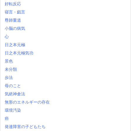
好転反応
寝言・戯言
尊師重道
小脳の病気
心
日之本元極
日之本元極気功
景色
未分類
歩法
母のこと
気絶神倉法
無形のエネルギーの存在
環境汚染
癌
発達障害の子どもたち