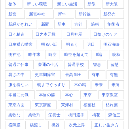
整体
新しい環境
新しい生活
新型
新大阪
新宮
新宮神社
新年
新幹線
新発売
新緑がきれい
新聞
新車
方針
施術
施術者
日々精進
日之本元極
日月神示
日焼けのケア
日牟禮八幡宮
明るい話
明るく
明日
明石海峡
明神池
昨年末
時空
時空を超えて
時計
晩秋
普通に仕事
普通の生活
普通学校
智恵
智慧
暑さの中
更年期障害
最高血圧
有形
有無
服を着ない
朝までぐっすり
木の精
未来
未病
本当に元気
本当の姿
本心
東京
東京教室
東京方面
東京講座
東海村
松葉杖
枯れ葉
柔軟な
柔軟剤
栄養士
桃田選手
梅花
森信三
横隔膜
橋渡し
機器
次元上昇
正しい生き方