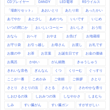
CDプレイヤー
DANDY
LED電球
RSウイルス
「場創りセット」
あおいとり
あたり前
あったかい
あでやか
あと少し
あめつち
いいです
いじめ
いつの間にか
おいしいコーヒー
おいしさ
おう吐
おなら
おへそ
おやま
お告げ
お地蔵様
お守り袋
お引っ越し
お母さん
お渡し
お礼です
お腹の中
お茶
お言葉
お誕生日です
お金の価値
お風呂
かゆい
がん細胞
きゅうしゅう
きれいな音色
ぎんなん
くつ
くりーむ
ぐっすり
ここが一番
こめかみ
ご依頼
ご挨拶
さとり
さとり さとりの法
さとる
さらり
さわやかな香り
しおひるの珠
しおみつの珠
しなやかさ
しまむら
しみ
すい臓がん
すい臓ガン
すがすがしい