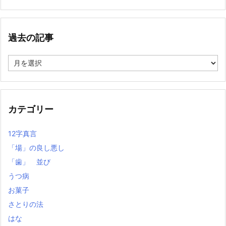
過去の記事
過
去
の
記
事
カテゴリー
12字真言
「場」の良し悪し
「歯」 並び
うつ病
お菓子
さとりの法
はな