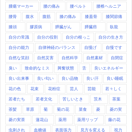
腫瘍マーカー
腰の痛み
腰ベルト
腰椎ヘルニア
腰骨
腹水
腹筋
膝の痛み
膝蓋骨
膝関節痛
膝頭
膠原病
膵臓がん
膵臓癌
臥龍
自分の常識
自分の役割
自分の根っこ
自分の生き方
自分の能力
自律神経のバランス
自慢げ
自慢です
自然な笑顔
自然災害
自然科学
自然素材
自閉症
臭い
致命的なミス
興奮状態
舌
良いエネルギー
良い出来事
良い匂い
良い品物
良い汗
良い睡眠
花の色
花束
花粉症
芸人
芸能
若々しく
若者たち
若者文化
苦しいとき
茨木
茶葉
茶髪
草原
菊
菊の花
菜食
菱
菱の実
菱の実茶
蓮花山
薬用
薬用リップ
藤の花
虫刺され
血糖値
表面張力
見方を変える
視力