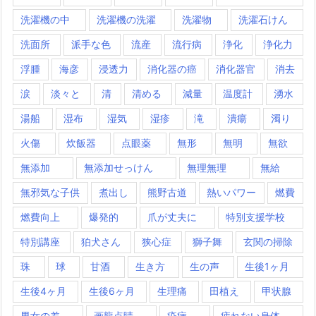
洗濯機の中
洗濯機の洗濯
洗濯物
洗濯石けん
洗面所
派手な色
流産
流行病
浄化
浄化力
浮腫
海彦
浸透力
消化器の癌
消化器官
消去
涙
淡々と
清
清める
減量
温度計
湧水
湯船
湿布
湿気
湿疹
滝
潰瘍
濁り
火傷
炊飯器
点眼薬
無形
無明
無欲
無添加
無添加せっけん
無理無理
無給
無邪気な子供
煮出し
熊野古道
熱いパワー
燃費
燃費向上
爆発的
爪が丈夫に
特別支援学校
特別講座
狛犬さん
狭心症
獅子舞
玄関の掃除
珠
球
甘酒
生き方
生の声
生後1ヶ月
生後4ヶ月
生後6ヶ月
生理痛
田植え
甲状腺
男女の差
画龍点睛
疫病
疲れない身体