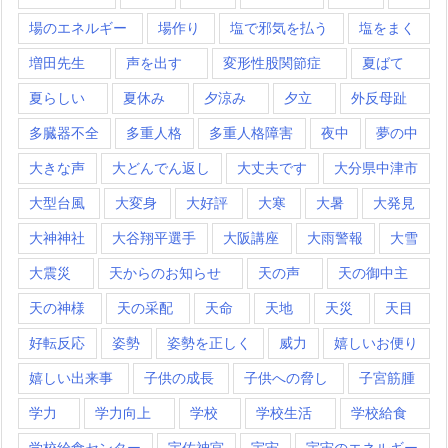
場のエネルギー
場作り
塩で邪気を払う
塩をまく
増田先生
声を出す
変形性股関節症
夏ばて
夏らしい
夏休み
夕涼み
夕立
外反母趾
多臓器不全
多重人格
多重人格障害
夜中
夢の中
大きな声
大どんでん返し
大丈夫です
大分県中津市
大型台風
大変身
大好評
大寒
大暑
大発見
大神神社
大谷翔平選手
大阪講座
大雨警報
大雪
大震災
天からのお知らせ
天の声
天の御中主
天の神様
天の采配
天命
天地
天災
天目
好転反応
姿勢
姿勢を正しく
威力
嬉しいお便り
嬉しい出来事
子供の成長
子供への脅し
子宮筋腫
学力
学力向上
学校
学校生活
学校給食
学校給食センター
宇佐神宮
宇宙
宇宙のエネルギー