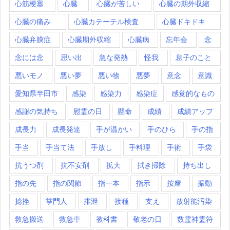
心筋梗塞
心臓
心臓が苦しい
心臓の期外収縮
心臓の痛み
心臓カテーテル検査
心臓ドキドキ
心臓弁膜症
心臓期外収縮
心臓病
忘年会
念
念には念
思い出
急な発熱
怪我
息子のこと
悪いモノ
悪い夢
悪い物
悪夢
意念
意識
愛知県半田市
感染
感染力
感染症
感覚的なもの
感謝の気持ち
慰霊の日
懸命
成績
成績アップ
成長力
成長発達
手が温かい
手のひら
手の指
手当
手当て法
手放し
手料理
手術
手袋
抗うつ剤
抗不安剤
拡大
拭き掃除
持ち出し
指の先
指の関節
指一本
指示
按摩
振動
捻挫
掌門人
排泄
接種
支え
放射能汚染
救急搬送
救急車
教科書
敬老の日
数霊神霊符