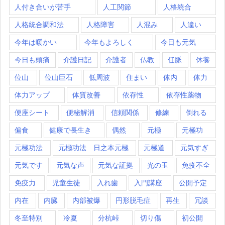
人付き合いが苦手
人工関節
人格統合
人格統合調和法
人格障害
人混み
人違い
今年は暖かい
今年もよろしく
今日も元気
今日も頭痛
介護日記
介護者
仏教
任脈
休養
位山
位山巨石
低周波
住まい
体内
体力
体力アップ
体質改善
依存性
依存性薬物
便座シート
便秘解消
信頼関係
修練
倒れる
偏食
健康で長生き
偶然
元極
元極功
元極功法
元極功法 日之本元極
元極道
元気すぎ
元気です
元気な声
元気な証拠
光の玉
免疫不全
免疫力
児童生徒
入れ歯
入門講座
公開予定
内在
内臓
内部被爆
円形脱毛症
再生
冗談
冬至特別
冷夏
分杭峠
切り傷
初公開