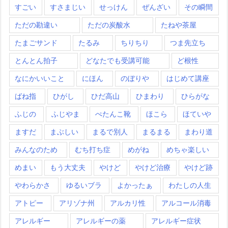
すごい
すさまじい
せっけん
ぜんざい
その瞬間
ただの勘違い
ただの炭酸水
たねや茶屋
たまごサンド
たるみ
ちりちり
つま先立ち
とんとん拍子
どなたでも受講可能
ど根性
なにかいいこと
にほん
のぼりや
はじめて講座
ばね指
ひがし
ひだ高山
ひまわり
ひらがな
ふじの
ふじやま
ぺたんこ靴
ほこら
ほていや
ますだ
まぶしい
まるで別人
まるまる
まわり道
みんなのため
むち打ち症
めがね
めちゃ楽しい
めまい
もう大丈夫
やけど
やけど治療
やけど跡
やわらかさ
ゆるいブラ
よかったぁ
わたしの人生
アトピー
アリゾナ州
アルカリ性
アルコール消毒
アレルギー
アレルギーの薬
アレルギー症状