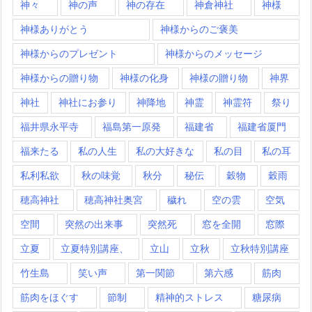
神々
神の声
神の存在
神倉神社
神様
神様ありがとう
神様からのご褒美
神様からのプレゼント
神様からのメッセージ
神様からの贈り物
神様の化身
神様の贈り物
神界
神社
神社にお参り
神降地
神霊
神霊符
祭り
福井県永平寺
福島第一原発
福建省
福建省厦門
福来たる
私の人生
私の大好きな
私の目
私の耳
私利私欲
秋の味覚
秋分
秘伝
穀物
穀雨
穂高神社
穂高神社奥宮
穢れ
空の雲
空気
空間
突然の出来事
突然死
窓を全開
窓際
立夏
立夏特別講座、
立山
立秋
立秋特別講座
竹生島
笑い声
第一関節
第六感
筋肉
筋肉をほぐす
節制
精神的ストレス
糖尿病