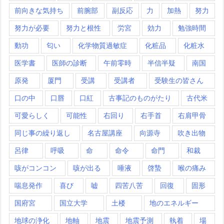
前向きな気持ち
前腕部
副反応
力
加熱
努力
努力が必要
努力と根性
労宮
効力
勉強時間
動功
匂い
化学物質過敏症
化粧品
化粧水
医学書
医師の診断
午前零時
半信半疑
南国
原発
厦門
受講
受講者
受験生の皆さん
口の中
口唇
口紅
古事記のものがたり
古代米
可愛らしく
可能性
右回り
右手首
右肩甲骨
同じ事の繰り返し
名古屋講座
向源寺
吹き出物
呂律
呼吸
命
命令
命門
和裁
咳がコンコン
咳が出る
唾液
啓蟄
喉の痛み
喘息発作
喜び
嘘
四苦八苦
回復
固形
国府宮
国立大学
土楼
地のエネルギー
地球の浄化
地軸
地震
地震予測
執着
場