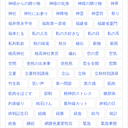
神様からの贈り物
神様の化身
神様の贈り物
神界
神社
神社にお参り
神降地
神霊
神霊符
祭り
福井県永平寺
福島第一原発
福建省
福建省厦門
福来たる
私の人生
私の大好きな
私の目
私の耳
私利私欲
秋の味覚
秋分
秘伝
穀物
穀雨
穂高神社
穂高神社奥宮
穢れ
空の雲
空気
空間
突然の出来事
突然死
窓を全開
窓際
立夏
立夏特別講座、
立山
立秋
立秋特別講座
竹生島
笑い声
第一関節
第六感
筋肉
筋肉をほぐす
節制
精神的ストレス
糖尿病
約束破り
純石けん
紫外線カット
終戦の日
終戦記念日
組織
経脈
経血
給与
統計
絶食
継続
網膜色素変性症
緊急
緊急事態