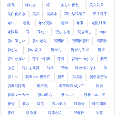
線香
練功会
縁
美しい音色
美白効果
美白化粧水
美顔
美顔水
羽生結弦選手
羽生選手
老い
老化
老化現象
老師
老眼
老眼対策
老眼鏡
耳
耳たぶ
聖なる地
聞き流し
肉体
肌に優しい
肌の老化
股関節
股関節脱臼
肩関節
肺がん
肺の炎症
胃がん
胃がん手術
胃癌
背中が痛い
背中の刺青
背骨
背骨のゆがみ
胎児
胎息
能力を発揮
能率
脊髄
脚が細くなる
脳
脳ミソ
脳出血の後遺症
脳天
脳梗塞
脳梗塞予防
脳機能障害
脳細胞
脳脊髄液減少症
腎虚
腫瘍マーカー
腰の痛み
腰ベルト
腰椎ヘルニア
腰骨
腹水
腹筋
膝の痛み
膝蓋骨
膝関節痛
膝頭
膠原病
膵臓がん
膵臓癌
臥龍