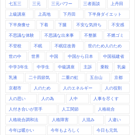
七五三
三元
三元パワー
三者面談
上丹田
上級講座
上高地
下丹田
下半身ダイエット
下半身痩せ
下着
下腿
不安な気持ち
不安感
不思議な体験
不思議な出来事
不整脈
不燃ゴミ
不登校
不眠
不眠症改善
世のため人のため
世の中
世界
中国
中国から日本
中国福建省
中学3年生
中学生
中級講座
主訴
乗鞍
乳歯
乳液
二十四節気
二重の虹
五台山
京都
京都市
人のため
人のエネルギー
人の役割
人の思い
人の為
人中
人事を尽くす
人付き合いが苦手
人工関節
人格統合
人格統合調和法
人格障害
人混み
人違い
今年は暖かい
今年もよろしく
今日も元気