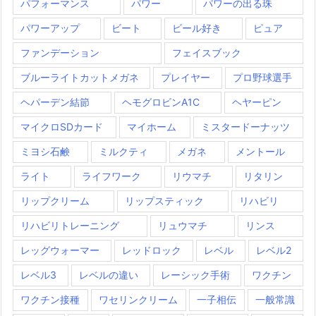
パフォーマンス
パワー
パワーの出る珠
パワーアップ
ビート
ビール好き
ピュア
ファンデーション
フェイスブック
ブルーライトカットメガネ
プレイヤー
プロ野球選手
ヘパーデン結節
ヘモグロビンA1C
ヘヤーピン
マイクロSDカード
マイホーム
ミスタードーナッツ
ミヨシ石鹸
ミルクティ
メガネ
メントール
ライト
ライフワーク
リウマチ
リタリン
リップクリーム
リップスティック
リハビリ
リハビリトレーニング
リュウマチ
リンス
レッグウォーマー
レッドロック
レベル
レベル2
レベル3
レベルの違い
レーシック手術
ワクチン
ワクチン接種
ワセリンクリーム
一子相伝
一般常識