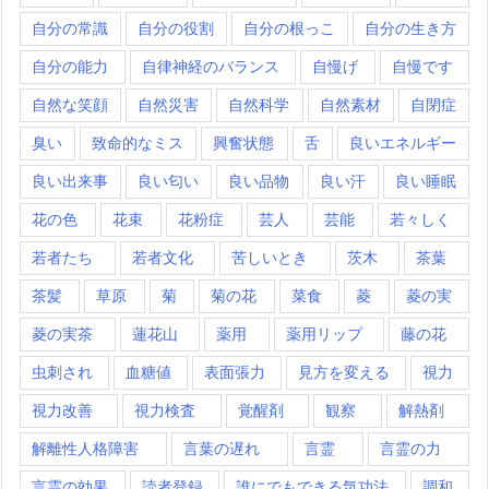
自分の常識
自分の役割
自分の根っこ
自分の生き方
自分の能力
自律神経のバランス
自慢げ
自慢です
自然な笑顔
自然災害
自然科学
自然素材
自閉症
臭い
致命的なミス
興奮状態
舌
良いエネルギー
良い出来事
良い匂い
良い品物
良い汗
良い睡眠
花の色
花束
花粉症
芸人
芸能
若々しく
若者たち
若者文化
苦しいとき
茨木
茶葉
茶髪
草原
菊
菊の花
菜食
菱
菱の実
菱の実茶
蓮花山
薬用
薬用リップ
藤の花
虫刺され
血糖値
表面張力
見方を変える
視力
視力改善
視力検査
覚醒剤
観察
解熱剤
解離性人格障害
言葉の遅れ
言霊
言霊の力
言霊の効果
読者登録
誰にでもできる気功法
調和