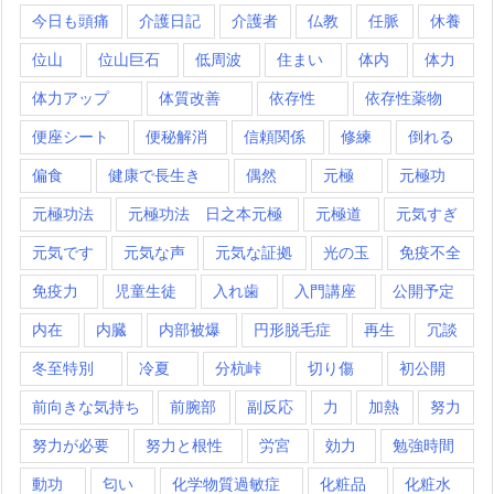
今日も頭痛
介護日記
介護者
仏教
任脈
休養
位山
位山巨石
低周波
住まい
体内
体力
体力アップ
体質改善
依存性
依存性薬物
便座シート
便秘解消
信頼関係
修練
倒れる
偏食
健康で長生き
偶然
元極
元極功
元極功法
元極功法 日之本元極
元極道
元気すぎ
元気です
元気な声
元気な証拠
光の玉
免疫不全
免疫力
児童生徒
入れ歯
入門講座
公開予定
内在
内臓
内部被爆
円形脱毛症
再生
冗談
冬至特別
冷夏
分杭峠
切り傷
初公開
前向きな気持ち
前腕部
副反応
力
加熱
努力
努力が必要
努力と根性
労宮
効力
勉強時間
動功
匂い
化学物質過敏症
化粧品
化粧水