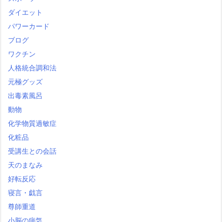
ダイエット
パワーカード
ブログ
ワクチン
人格統合調和法
元極グッズ
出毒素風呂
動物
化学物質過敏症
化粧品
受講生との会話
天のまなみ
好転反応
寝言・戯言
尊師重道
小脳の病気