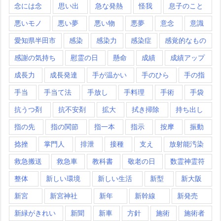
念には念
思い出
急な発熱
怪我
息子のこと
悪いモノ
悪い夢
悪い物
悪夢
意念
意識
愛知県半田市
感染
感染力
感染症
感覚的なもの
感謝の気持ち
慰霊の日
懸命
成績
成績アップ
成長力
成長発達
手が温かい
手のひら
手の指
手当
手当て法
手放し
手料理
手術
手袋
抗うつ剤
抗不安剤
拡大
拭き掃除
持ち出し
指の先
指の関節
指一本
指示
按摩
振動
捻挫
掌門人
排泄
接種
支え
放射能汚染
救急搬送
救急車
教科書
敬老の日
数霊神霊符
整体
新しい環境
新しい生活
新型
新大阪
新宮
新宮神社
新年
新幹線
新発売
新緑がきれい
新聞
新車
方針
施術
施術者