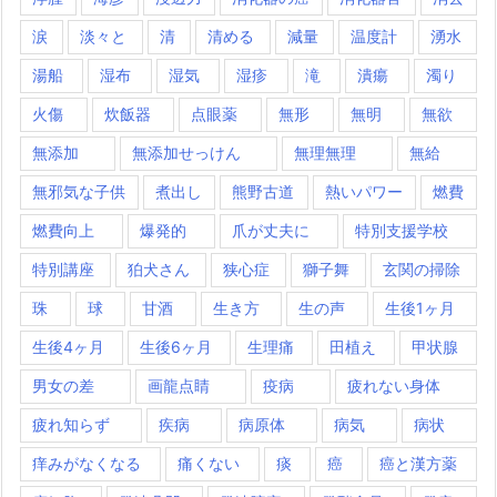
涙
淡々と
清
清める
減量
温度計
湧水
湯船
湿布
湿気
湿疹
滝
潰瘍
濁り
火傷
炊飯器
点眼薬
無形
無明
無欲
無添加
無添加せっけん
無理無理
無給
無邪気な子供
煮出し
熊野古道
熱いパワー
燃費
燃費向上
爆発的
爪が丈夫に
特別支援学校
特別講座
狛犬さん
狭心症
獅子舞
玄関の掃除
珠
球
甘酒
生き方
生の声
生後1ヶ月
生後4ヶ月
生後6ヶ月
生理痛
田植え
甲状腺
男女の差
画龍点睛
疫病
疲れない身体
疲れ知らず
疾病
病原体
病気
病状
痒みがなくなる
痛くない
痰
癌
癌と漢方薬