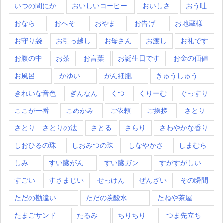
いつの間にか
おいしいコーヒー
おいしさ
おう吐
おなら
おへそ
おやま
お告げ
お地蔵様
お守り袋
お引っ越し
お母さん
お渡し
お礼です
お腹の中
お茶
お言葉
お誕生日です
お金の価値
お風呂
かゆい
がん細胞
きゅうしゅう
きれいな音色
ぎんなん
くつ
くりーむ
ぐっすり
ここが一番
こめかみ
ご依頼
ご挨拶
さとり
さとり さとりの法
さとる
さらり
さわやかな香り
しおひるの珠
しおみつの珠
しなやかさ
しまむら
しみ
すい臓がん
すい臓ガン
すがすがしい
すごい
すさまじい
せっけん
ぜんざい
その瞬間
ただの勘違い
ただの炭酸水
たねや茶屋
たまごサンド
たるみ
ちりちり
つま先立ち