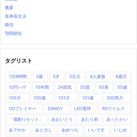
農業
長寿長生法
静功
顎関節症
タグリスト
1日8時間
2歳
3才
3次元
4人家族
4歳児
10円ハゲ
10年間
24節気
50度
50肩
55歳
100才
100歳
101才
101歳
300馬力
CDプレイヤー
DANDY
LED電球
RSウイルス
「場創りセット」
あおいとり
あたり前
あったかい
あでやか
あと少し
あめつち
いいです
いじめ