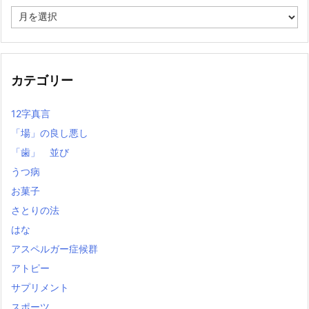
過
去
の
記
事
カテゴリー
12字真言
「場」の良し悪し
「歯」 並び
うつ病
お菓子
さとりの法
はな
アスペルガー症候群
アトピー
サプリメント
スポーツ