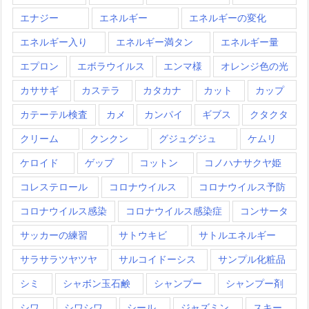
エナジー
エネルギー
エネルギーの変化
エネルギー入り
エネルギー満タン
エネルギー量
エプロン
エボラウイルス
エンマ様
オレンジ色の光
カササギ
カステラ
カタカナ
カット
カップ
カテーテル検査
カメ
カンパイ
ギブス
クタクタ
クリーム
クンクン
グジュグジュ
ケムリ
ケロイド
ゲップ
コットン
コノハナサクヤ姫
コレステロール
コロナウイルス
コロナウイルス予防
コロナウイルス感染
コロナウイルス感染症
コンサータ
サッカーの練習
サトウキビ
サトルエネルギー
サラサラツヤツヤ
サルコイドーシス
サンプル化粧品
シミ
シャボン玉石鹸
シャンプー
シャンプー剤
シワ
シワシワ
シール
ジャズミン
スキー