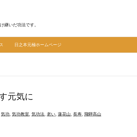
け継いだ功法です。
ス
日之本元極ホームページ
す元気に
,
気功
,
気功教室
,
気功法
,
老い
,
蓮花山
,
長寿
,
飛騨高山