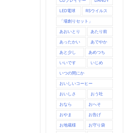
CDプレイヤー
DANDY
LED電球
RSウイルス
「場創りセット」
あおいとり
あたり前
あったかい
あでやか
あと少し
あめつち
いいです
いじめ
いつの間にか
おいしいコーヒー
おいしさ
おう吐
おなら
おへそ
おやま
お告げ
お地蔵様
お守り袋