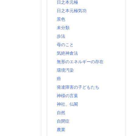
日之本元極
日之本元極気功
景色
未分類
歩法
母のこと
気絶神倉法
無形のエネルギーの存在
環境汚染
癌
発達障害の子どもたち
神様の言葉
神社、仏閣
自然
自閉症
農業