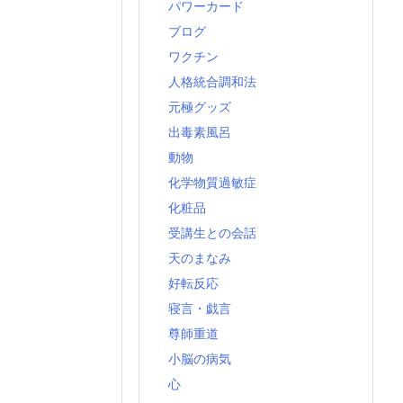
パワーカード
ブログ
ワクチン
人格統合調和法
元極グッズ
出毒素風呂
動物
化学物質過敏症
化粧品
受講生との会話
天のまなみ
好転反応
寝言・戯言
尊師重道
小脳の病気
心