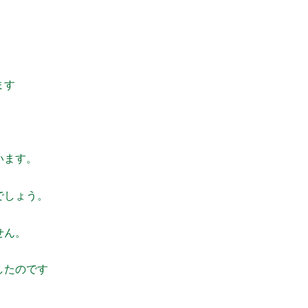
ます
います。
でしょう。
せん。
堵したのです