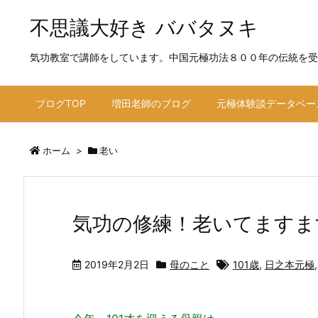
不思議大好き ババタヌキ
気功教室で講師をしています。中国元極功法８００年の伝統を受
ブログTOP
増田老師のブログ
元極体験談データベー
ホーム
>
老い
気功の修練！老いてますま
2019年2月2日
母のこと
101歳
,
日之本元極