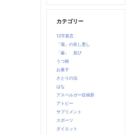
の
記
事
カテゴリー
12字真言
「場」の良し悪し
「歯」 並び
うつ病
お菓子
さとりの法
はな
アスペルガー症候群
アトピー
サプリメント
スポーツ
ダイエット