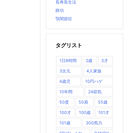
長寿長生法
静功
顎関節症
タグリスト
1日8時間
2歳
3才
3次元
4人家族
4歳児
10円ハゲ
10年間
24節気
50度
50肩
55歳
100才
100歳
101才
101歳
300馬力