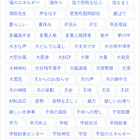
場のエネルギー
場作り
塩で邪気を払う
塩をまく
増田先生
声を出す
変形性股関節症
夏ばて
夏らしい
夏休み
夕涼み
夕立
外反母趾
多臓器不全
多重人格
多重人格障害
夜中
夢の中
大きな声
大どんでん返し
大丈夫です
大分県中津市
大型台風
大変身
大好評
大寒
大暑
大発見
大神神社
大谷翔平選手
大阪講座
大雨警報
大雪
大震災
天からのお知らせ
天の声
天の御中主
天の神様
天の采配
天命
天地
天災
天目
好転反応
姿勢
姿勢を正しく
威力
嬉しいお便り
嬉しい出来事
子供の成長
子供への脅し
子宮筋腫
学力
学力向上
学校
学校生活
学校給食
学校給食センター
宇佐神宮
宇宙
宇宙のエネルギー