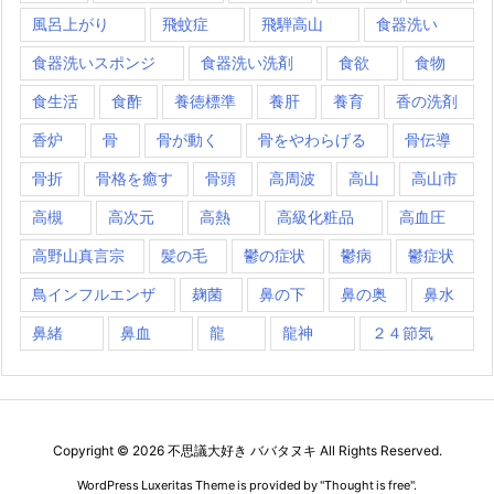
風呂上がり
飛蚊症
飛騨高山
食器洗い
食器洗いスポンジ
食器洗い洗剤
食欲
食物
食生活
食酢
養徳標準
養肝
養育
香の洗剤
香炉
骨
骨が動く
骨をやわらげる
骨伝導
骨折
骨格を癒す
骨頭
高周波
高山
高山市
高槻
高次元
高熱
高級化粧品
高血圧
高野山真言宗
髪の毛
鬱の症状
鬱病
鬱症状
鳥インフルエンザ
麹菌
鼻の下
鼻の奥
鼻水
鼻緒
鼻血
龍
龍神
２４節気
Copyright ©
2026
不思議大好き ババタヌキ
All Rights Reserved.
WordPress Luxeritas Theme is provided by "
Thought is free
".