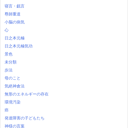
寝言・戯言
尊師重道
小脳の病気
心
日之本元極
日之本元極気功
景色
未分類
歩法
母のこと
気絶神倉法
無形のエネルギーの存在
環境汚染
癌
発達障害の子どもたち
神様の言葉