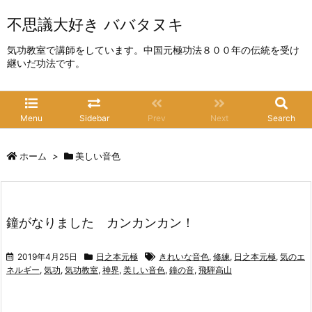
不思議大好き ババタヌキ
気功教室で講師をしています。中国元極功法８００年の伝統を受け
継いだ功法です。
Menu
Sidebar
Prev
Next
Search
ホーム
>
美しい音色
鐘がなりました カンカンカン！
2019年4月25日
日之本元極
きれいな音色
,
修練
,
日之本元極
,
気のエ
ネルギー
,
気功
,
気功教室
,
神界
,
美しい音色
,
鐘の音
,
飛騨高山