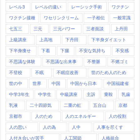
レベル3
レベルの違い
レーシック手術
ワクチン
ワクチン接種
ワセリンクリーム
一子相伝
一般常識
七五三
三元
三元パワー
三者面談
上丹田
上級講座
上高地
下丹田
下半身ダイエット
下半身痩せ
下着
下腿
不安な気持ち
不安感
不思議な体験
不思議な出来事
不整脈
不燃ゴミ
不登校
不眠
不眠症改善
世のため人のため
世の中
世界
中国
中国から日本
中国福建省
中学3年生
中学生
中級講座
主訴
乗鞍
乳歯
乳液
二十四節気
二重の虹
五台山
京都
京都市
人のため
人のエネルギー
人の役割
人の思い
人の為
人中
人事を尽くす
人付き合いが苦手
人工関節
人格統合