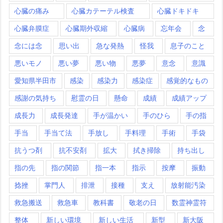
心臓の痛み
心臓カテーテル検査
心臓ドキドキ
心臓弁膜症
心臓期外収縮
心臓病
忘年会
念
念には念
思い出
急な発熱
怪我
息子のこと
悪いモノ
悪い夢
悪い物
悪夢
意念
意識
愛知県半田市
感染
感染力
感染症
感覚的なもの
感謝の気持ち
慰霊の日
懸命
成績
成績アップ
成長力
成長発達
手が温かい
手のひら
手の指
手当
手当て法
手放し
手料理
手術
手袋
抗うつ剤
抗不安剤
拡大
拭き掃除
持ち出し
指の先
指の関節
指一本
指示
按摩
振動
捻挫
掌門人
排泄
接種
支え
放射能汚染
救急搬送
救急車
教科書
敬老の日
数霊神霊符
整体
新しい環境
新しい生活
新型
新大阪