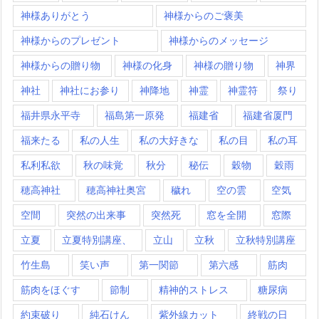
神様ありがとう
神様からのご褒美
神様からのプレゼント
神様からのメッセージ
神様からの贈り物
神様の化身
神様の贈り物
神界
神社
神社にお参り
神降地
神霊
神霊符
祭り
福井県永平寺
福島第一原発
福建省
福建省厦門
福来たる
私の人生
私の大好きな
私の目
私の耳
私利私欲
秋の味覚
秋分
秘伝
穀物
穀雨
穂高神社
穂高神社奥宮
穢れ
空の雲
空気
空間
突然の出来事
突然死
窓を全開
窓際
立夏
立夏特別講座、
立山
立秋
立秋特別講座
竹生島
笑い声
第一関節
第六感
筋肉
筋肉をほぐす
節制
精神的ストレス
糖尿病
約束破り
純石けん
紫外線カット
終戦の日