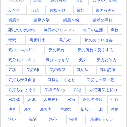
正しい道
武漢
武漢肺炎
歩き
歩きやすい靴
歩き方
歩法
歯ならび
歯列
歯医者さん
歯磨き
歯磨き剤
歯磨き粉
歯茎の腫れ
死にたい気持ち
毎日がクリスマス
毎日の生活
毒物
毒素
毒素排出
毛染め
気のめぐり改善
気のエネルギー
気の流れ
気の流れを良くする
気分もスッキリ
気分スッキリ
気力
気力と体力
気功
気功師
気功教室
気功法
気功講座
気持ちが前向き
気持ちにゆとり
気持ちの良い朝
気持ちよさそう
気温の変化
気絶
水で邪気を払う
水晶体
水泡
水無神社
水疱
永遠の課題
汚れ
決意
決断
決断力
沖縄県
油汚れ
泡
波動
洗い
洗剤
洗心
洗濯
洗濯セッケン