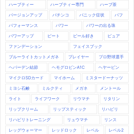
ハーブティー
ハーブティー専門
ハーブ茶
バージョンアップ
パチンコ
パニック症状
パフ
パフォーマンス
パワー
パワーの出る珠
パワーアップ
ビート
ビール好き
ピュア
ファンデーション
フェイスブック
ブルーライトカットメガネ
プレイヤー
プロ野球選手
ヘパーデン結節
ヘモグロビンA1C
ヘヤーピン
マイクロSDカード
マイホーム
ミスタードーナッツ
ミヨシ石鹸
ミルクティ
メガネ
メントール
ライト
ライフワーク
リウマチ
リタリン
リップクリーム
リップスティック
リハビリ
リハビリトレーニング
リュウマチ
リンス
レッグウォーマー
レッドロック
レベル
レベル2