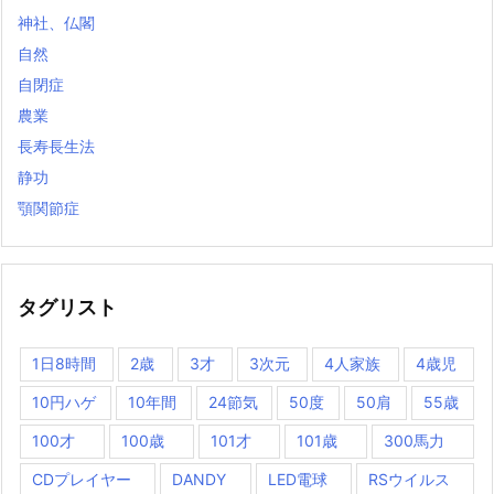
神社、仏閣
自然
自閉症
農業
長寿長生法
静功
顎関節症
タグリスト
1日8時間
2歳
3才
3次元
4人家族
4歳児
10円ハゲ
10年間
24節気
50度
50肩
55歳
100才
100歳
101才
101歳
300馬力
CDプレイヤー
DANDY
LED電球
RSウイルス