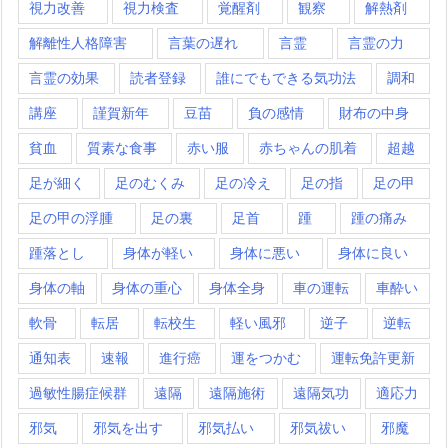
視力改善
視力検査
覚醒剤
観察
解熱剤
解離性人格障害
言葉の遅れ
言霊
言霊の力
言霊の効果
読者登録
誰にでもできる気功法
調和
講座
謹賀新年
豆苗
負の感情
財布の中身
貧血
質素な食事
赤い服
赤ちゃんの肌着
超越
足が細く
足のむくみ
足の冷え
足の指
足の甲
足の甲の浮腫
足の裏
足首
踵
踵の痛み
踵落とし
身体が軽い
身体に悪い
身体に良い
身体の軸
身体の重心
身体全身
車の運転
車酔い
軟骨
転居
転校生
軽い風邪
逆子
逆転
通知表
速報
進行癌
運をつかむ
運転免許更新
過敏性腸症候群
遠隔
遠隔施術
遠隔気功
適応力
邪気
邪気を出す
邪気払い
邪気祓い
邪魔