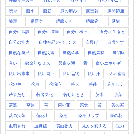
腫瘍マーカー
腰の痛み
腰ベルト
腰椎ヘルニア
腰骨
腹水
腹筋
膝の痛み
膝蓋骨
膝関節痛
膝頭
膠原病
膵臓がん
膵臓癌
臥龍
自分の常識
自分の役割
自分の根っこ
自分の生き方
自分の能力
自律神経のバランス
自慢げ
自慢です
自然な笑顔
自然災害
自然科学
自然素材
自閉症
臭い
致命的なミス
興奮状態
舌
良いエネルギー
良い出来事
良い匂い
良い品物
良い汗
良い睡眠
花の色
花束
花粉症
芸人
芸能
若々しく
若者たち
若者文化
苦しいとき
茨木
茶葉
茶髪
草原
菊
菊の花
菜食
菱
菱の実
菱の実茶
蓮花山
薬用
薬用リップ
藤の花
虫刺され
血糖値
表面張力
見方を変える
視力