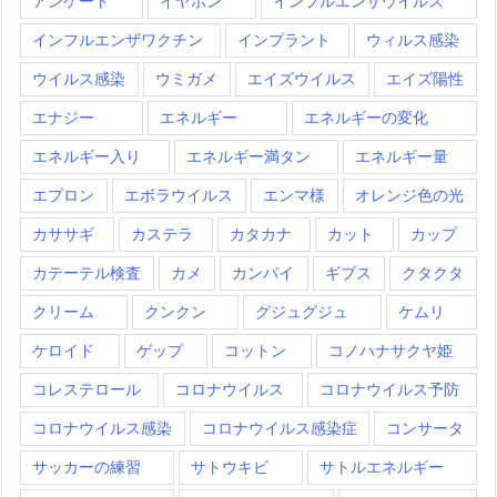
アンケート
イヤホン
インフルエンザウイルス
インフルエンザワクチン
インプラント
ウィルス感染
ウイルス感染
ウミガメ
エイズウイルス
エイズ陽性
エナジー
エネルギー
エネルギーの変化
エネルギー入り
エネルギー満タン
エネルギー量
エプロン
エボラウイルス
エンマ様
オレンジ色の光
カササギ
カステラ
カタカナ
カット
カップ
カテーテル検査
カメ
カンパイ
ギブス
クタクタ
クリーム
クンクン
グジュグジュ
ケムリ
ケロイド
ゲップ
コットン
コノハナサクヤ姫
コレステロール
コロナウイルス
コロナウイルス予防
コロナウイルス感染
コロナウイルス感染症
コンサータ
サッカーの練習
サトウキビ
サトルエネルギー