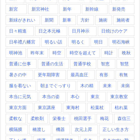
新宮
新宮神社
新年
新幹線
新発売
新緑がきれい
新聞
新車
方針
施術
施術者
日々精進
日之本元極
日月神示
日焼けのケア
日牟禮八幡宮
明るい話
明るく
明日
明石海峡
明神池
昨年末
時空
時空を超えて
時計
晩秋
普通に仕事
普通の生活
普通学校
智恵
智慧
暑さの中
更年期障害
最高血圧
有形
有無
服を着ない
朝までぐっすり
木の精
未来
未病
本当に元気
本当の姿
本心
東京
東京教室
東京方面
東京講座
東海村
松葉杖
枯れ葉
柔軟な
柔軟剤
栄養士
桃田選手
梅花
森信三
横隔膜
橋渡し
機器
次元上昇
正しい生き方