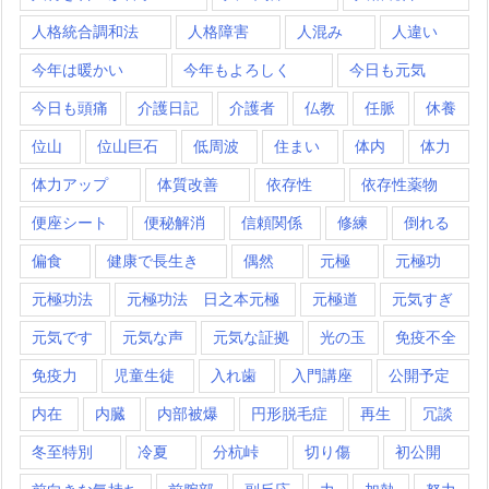
人格統合調和法
人格障害
人混み
人違い
今年は暖かい
今年もよろしく
今日も元気
今日も頭痛
介護日記
介護者
仏教
任脈
休養
位山
位山巨石
低周波
住まい
体内
体力
体力アップ
体質改善
依存性
依存性薬物
便座シート
便秘解消
信頼関係
修練
倒れる
偏食
健康で長生き
偶然
元極
元極功
元極功法
元極功法 日之本元極
元極道
元気すぎ
元気です
元気な声
元気な証拠
光の玉
免疫不全
免疫力
児童生徒
入れ歯
入門講座
公開予定
内在
内臓
内部被爆
円形脱毛症
再生
冗談
冬至特別
冷夏
分杭峠
切り傷
初公開