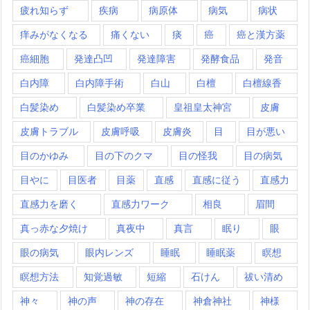
疲れ知らず
疾病
病原体
病気
病状
痒みがなくなる
痛くない
痰
癌
癌と漢方薬
癌細胞
発達凸凹
発達障害
発酵食品
発音
白内障
白内障手術
白山
白檀
白檀線香
白髪染め
白髪染め卒業
皇祖皇太神宮
皮膚
皮膚トラブル
皮膚呼吸
皮膚炎
目
目が悪い
目のかゆみ
目の下のクマ
目の怪我
目の病気
目やに
目医者
目薬
直感
直感に従う
直感力
直感力を磨く
直感力ワーク
相良
眉間
真っ赤な夕焼け
真夜中
真言
眠り
眼
眼の病気
眼内レンズ
睡眠
睡眠薬
瞑想
瞑想方法
知覚過敏
短縮
石けん
祓い清め
神々
神の声
神の存在
神倉神社
神様