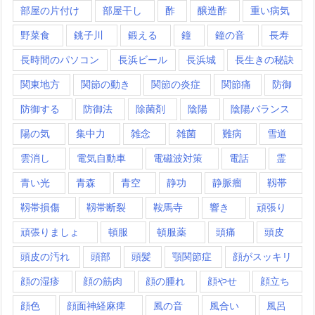
部屋の片付け
部屋干し
酢
醸造酢
重い病気
野菜食
銚子川
鍛える
鐘
鐘の音
長寿
長時間のパソコン
長浜ビール
長浜城
長生きの秘訣
関東地方
関節の動き
関節の炎症
関節痛
防御
防御する
防御法
除菌剤
陰陽
陰陽バランス
陽の気
集中力
雑念
雑菌
難病
雪道
雲消し
電気自動車
電磁波対策
電話
霊
青い光
青森
青空
静功
静脈瘤
靱帯
靱帯損傷
靱帯断裂
鞍馬寺
響き
頑張り
頑張りましょ
頓服
頓服薬
頭痛
頭皮
頭皮の汚れ
頭部
頭髪
顎関節症
顔がスッキリ
顔の湿疹
顔の筋肉
顔の腫れ
顔やせ
顔立ち
顔色
顔面神経麻痺
風の音
風合い
風呂