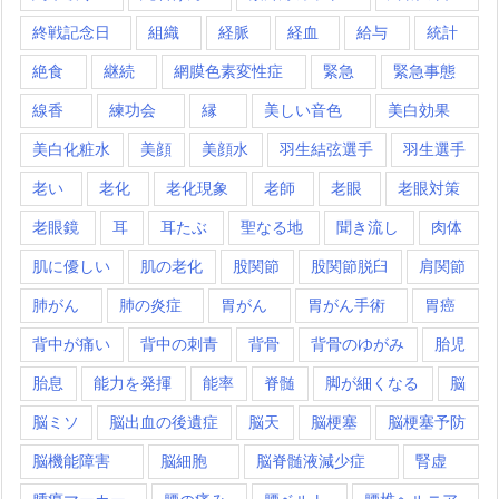
終戦記念日
組織
経脈
経血
給与
統計
絶食
継続
網膜色素変性症
緊急
緊急事態
線香
練功会
縁
美しい音色
美白効果
美白化粧水
美顔
美顔水
羽生結弦選手
羽生選手
老い
老化
老化現象
老師
老眼
老眼対策
老眼鏡
耳
耳たぶ
聖なる地
聞き流し
肉体
肌に優しい
肌の老化
股関節
股関節脱臼
肩関節
肺がん
肺の炎症
胃がん
胃がん手術
胃癌
背中が痛い
背中の刺青
背骨
背骨のゆがみ
胎児
胎息
能力を発揮
能率
脊髄
脚が細くなる
脳
脳ミソ
脳出血の後遺症
脳天
脳梗塞
脳梗塞予防
脳機能障害
脳細胞
脳脊髄液減少症
腎虚