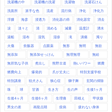
洗濯機の中
洗濯機の洗濯
洗濯物
洗濯石けん
洗面所
派手な色
流産
流行病
浄化
浄化力
浮腫
海彦
浸透力
消化器の癌
消化器官
消去
涙
淡々と
清
清める
減量
温度計
湧水
湯船
湿布
湿気
湿疹
滝
潰瘍
濁り
火傷
炊飯器
点眼薬
無形
無明
無欲
無添加
無添加せっけん
無理無理
無給
無邪気な子供
煮出し
熊野古道
熱いパワー
燃費
燃費向上
爆発的
爪が丈夫に
特別支援学校
特別講座
狛犬さん
狭心症
獅子舞
玄関の掃除
珠
球
甘酒
生き方
生の声
生後1ヶ月
生後4ヶ月
生後6ヶ月
生理痛
田植え
甲状腺
男女の差
画龍点睛
疫病
疲れない身体