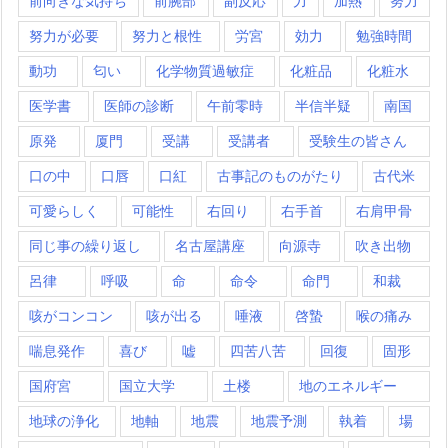
前向きな気持ち
前腕部
副反応
力
加熱
努力
努力が必要
努力と根性
労宮
効力
勉強時間
動功
匂い
化学物質過敏症
化粧品
化粧水
医学書
医師の診断
午前零時
半信半疑
南国
原発
厦門
受講
受講者
受験生の皆さん
口の中
口唇
口紅
古事記のものがたり
古代米
可愛らしく
可能性
右回り
右手首
右肩甲骨
同じ事の繰り返し
名古屋講座
向源寺
吹き出物
呂律
呼吸
命
命令
命門
和裁
咳がコンコン
咳が出る
唾液
啓蟄
喉の痛み
喘息発作
喜び
嘘
四苦八苦
回復
固形
国府宮
国立大学
土楼
地のエネルギー
地球の浄化
地軸
地震
地震予測
執着
場