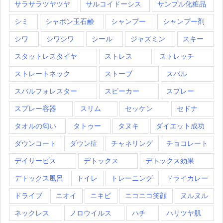
サラサラツヤツヤ
サルコイドーシス
サンプル化粧品
シミ
シャボン玉石鹸
シャンプー
シャンプー剤
シワ
シワシワ
シール
ジャズミン
スキー
スタットレスタイヤ
ストレス
ストレッチ
ストレートネック
ストーブ
スバル
スバルフォレスター
スピーカー
スプレー
スプレー容器
スリム
セッケン
セドナ
タオルの匂い
タトゥー
タヌキ
ダイエット成功
ダウンコート
ダウン症
チャネリング
チョコレート
デイサービス
デトックス
デトックス効果
デトックス風呂
トイレ
トレーニング
ドライカレー
ドライブ
ニオイ
ニキビ
ニコニコ笑顔
ヌルヌル
ネックレス
ノロウイルス
ハチ
ハリツヤ肌