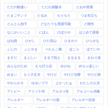
ただの勘違い
ただの炭酸水
たねや茶屋
たまごサンド
たるみ
ちりちり
つま先立ち
とんとん拍子
どなたでも受講可能
ど根性
なにかいいこと
にほん
のぼりや
はじめて講座
ばね指
ひがし
ひだ高山
ひまわり
ひらがな
ふじの
ふじやま
ぺたんこ靴
ほこら
ほていや
ますだ
まぶしい
まるで別人
まるまる
まわり道
みんなのため
むち打ち症
めがね
めちゃ楽しい
めまい
もう大丈夫
やけど
やけど治療
やけど跡
やわらかさ
ゆるいブラ
よかったぁ
わたしの人生
アトピー
アリゾナ州
アルカリ性
アルコール消毒
アレルギー
アレルギーの薬
アレルギー症状