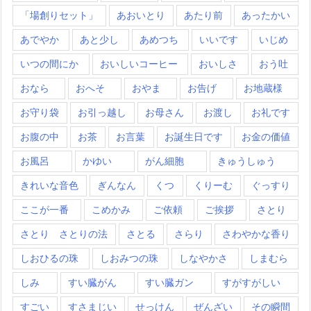
「場創りセット」
あおいとり
あたり前
あったかい
あでやか
あと少し
あめつち
いいです
いじめ
いつの間にか
おいしいコーヒー
おいしさ
おう吐
おなら
おへそ
おやま
お告げ
お地蔵様
お守り袋
お引っ越し
お母さん
お渡し
お礼です
お腹の中
お茶
お言葉
お誕生日です
お金の価値
お風呂
かゆい
がん細胞
きゅうしゅう
きれいな音色
ぎんなん
くつ
くりーむ
ぐっすり
ここが一番
こめかみ
ご依頼
ご挨拶
さとり
さとり さとりの法
さとる
さらり
さわやかな香り
しおひるの珠
しおみつの珠
しなやかさ
しまむら
しみ
すい臓がん
すい臓ガン
すがすがしい
すごい
すさまじい
せっけん
ぜんざい
その瞬間