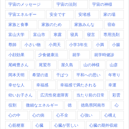
宇宙のメッセージ
宇宙の法則
宇宙の神様
宇宙エネルギー
安全です
安堵感
家の場
家族と食事
家族のため
家族みんな
宿命
富山大学
富山市
寒露
寝具
寝言
専用洗剤
尊師
小さい物
小周天
小学3年生
小満
小腸
小顔効果
少食健康法
就学
就学時健診
尾崎豊さん
尾鷲市
屋久島
山の神様
山彦
岡本天明
希望の道
干ばつ
平和への思い
年寄り
幸せな人
幸福感
幸福感で満たされる
幸運
幼いお子さん
広汎性発達障害
当たり前の日常
彩雲
役割
微細なエネルギー
徳
徳島県阿南市
心
心の中
心の病
心不全
心強い
心構え
心筋梗塞
心臓
心臓が苦しい
心臓の期外収縮