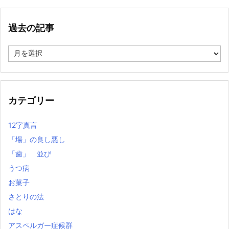
過去の記事
過
去
の
記
事
カテゴリー
12字真言
「場」の良し悪し
「歯」 並び
うつ病
お菓子
さとりの法
はな
アスペルガー症候群