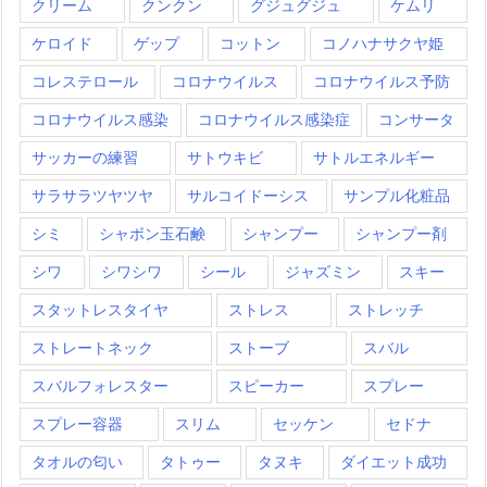
クリーム
クンクン
グジュグジュ
ケムリ
ケロイド
ゲップ
コットン
コノハナサクヤ姫
コレステロール
コロナウイルス
コロナウイルス予防
コロナウイルス感染
コロナウイルス感染症
コンサータ
サッカーの練習
サトウキビ
サトルエネルギー
サラサラツヤツヤ
サルコイドーシス
サンプル化粧品
シミ
シャボン玉石鹸
シャンプー
シャンプー剤
シワ
シワシワ
シール
ジャズミン
スキー
スタットレスタイヤ
ストレス
ストレッチ
ストレートネック
ストーブ
スバル
スバルフォレスター
スピーカー
スプレー
スプレー容器
スリム
セッケン
セドナ
タオルの匂い
タトゥー
タヌキ
ダイエット成功