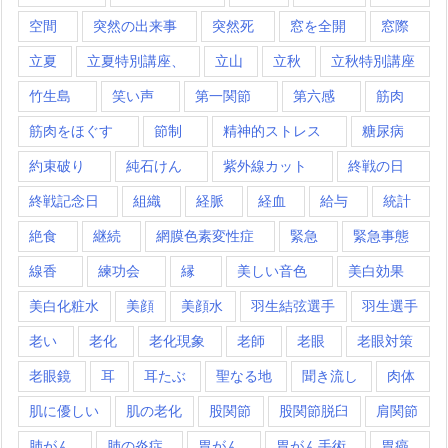
空間
突然の出来事
突然死
窓を全開
窓際
立夏
立夏特別講座、
立山
立秋
立秋特別講座
竹生島
笑い声
第一関節
第六感
筋肉
筋肉をほぐす
節制
精神的ストレス
糖尿病
約束破り
純石けん
紫外線カット
終戦の日
終戦記念日
組織
経脈
経血
給与
統計
絶食
継続
網膜色素変性症
緊急
緊急事態
線香
練功会
縁
美しい音色
美白効果
美白化粧水
美顔
美顔水
羽生結弦選手
羽生選手
老い
老化
老化現象
老師
老眼
老眼対策
老眼鏡
耳
耳たぶ
聖なる地
聞き流し
肉体
肌に優しい
肌の老化
股関節
股関節脱臼
肩関節
肺がん
肺の炎症
胃がん
胃がん手術
胃癌