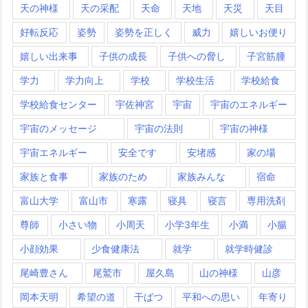
天の神様
天の采配
天命
天地
天災
天目
好転反応
姿勢
姿勢を正しく
威力
嬉しいお便り
嬉しい出来事
子供の成長
子供への脅し
子宮筋腫
学力
学力向上
学校
学校生活
学校給食
学校給食センター
宇佐神宮
宇宙
宇宙のエネルギー
宇宙のメッセージ
宇宙の法則
宇宙の神様
宇宙エネルギー
安全です
安堵感
家の場
家族と食事
家族のため
家族みんな
宿命
富山大学
富山市
寒露
寝具
寝言
専用洗剤
尊師
小さい物
小周天
小学3年生
小満
小腸
小顔効果
少食健康法
就学
就学時健診
尾崎豊さん
尾鷲市
屋久島
山の神様
山彦
岡本天明
希望の道
干ばつ
平和への思い
年寄り