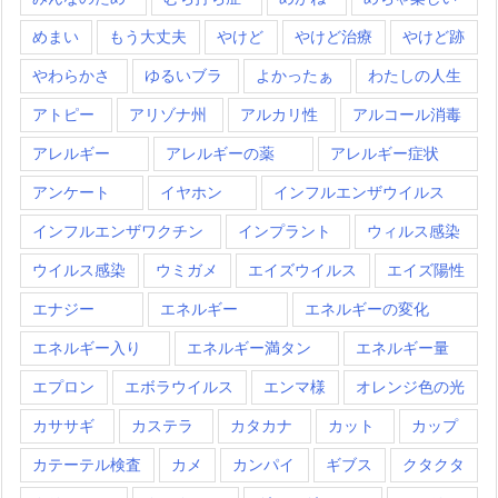
めまい
もう大丈夫
やけど
やけど治療
やけど跡
やわらかさ
ゆるいブラ
よかったぁ
わたしの人生
アトピー
アリゾナ州
アルカリ性
アルコール消毒
アレルギー
アレルギーの薬
アレルギー症状
アンケート
イヤホン
インフルエンザウイルス
インフルエンザワクチン
インプラント
ウィルス感染
ウイルス感染
ウミガメ
エイズウイルス
エイズ陽性
エナジー
エネルギー
エネルギーの変化
エネルギー入り
エネルギー満タン
エネルギー量
エプロン
エボラウイルス
エンマ様
オレンジ色の光
カササギ
カステラ
カタカナ
カット
カップ
カテーテル検査
カメ
カンパイ
ギブス
クタクタ