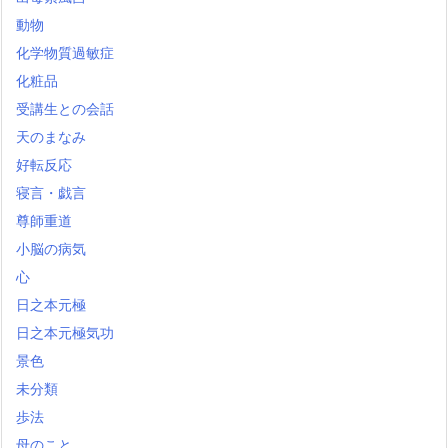
動物
化学物質過敏症
化粧品
受講生との会話
天のまなみ
好転反応
寝言・戯言
尊師重道
小脳の病気
心
日之本元極
日之本元極気功
景色
未分類
歩法
母のこと