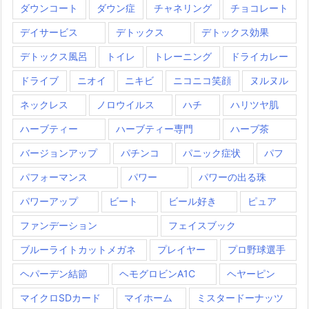
ダウンコート
ダウン症
チャネリング
チョコレート
デイサービス
デトックス
デトックス効果
デトックス風呂
トイレ
トレーニング
ドライカレー
ドライブ
ニオイ
ニキビ
ニコニコ笑顔
ヌルヌル
ネックレス
ノロウイルス
ハチ
ハリツヤ肌
ハーブティー
ハーブティー専門
ハーブ茶
バージョンアップ
パチンコ
パニック症状
パフ
パフォーマンス
パワー
パワーの出る珠
パワーアップ
ビート
ビール好き
ピュア
ファンデーション
フェイスブック
ブルーライトカットメガネ
プレイヤー
プロ野球選手
ヘパーデン結節
ヘモグロビンA1C
ヘヤーピン
マイクロSDカード
マイホーム
ミスタードーナッツ