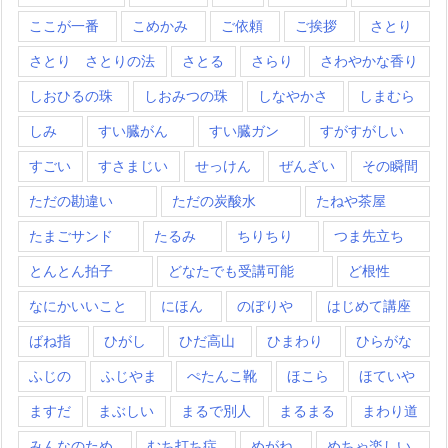
ここが一番
こめかみ
ご依頼
ご挨拶
さとり
さとり さとりの法
さとる
さらり
さわやかな香り
しおひるの珠
しおみつの珠
しなやかさ
しまむら
しみ
すい臓がん
すい臓ガン
すがすがしい
すごい
すさまじい
せっけん
ぜんざい
その瞬間
ただの勘違い
ただの炭酸水
たねや茶屋
たまごサンド
たるみ
ちりちり
つま先立ち
とんとん拍子
どなたでも受講可能
ど根性
なにかいいこと
にほん
のぼりや
はじめて講座
ばね指
ひがし
ひだ高山
ひまわり
ひらがな
ふじの
ふじやま
ぺたんこ靴
ほこら
ほていや
ますだ
まぶしい
まるで別人
まるまる
まわり道
みんなのため
むち打ち症
めがね
めちゃ楽しい