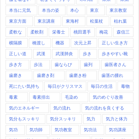
本当に元気
本当の姿
本心
東京
東京教室
東京方面
東京講座
東海村
松葉杖
枯れ葉
柔軟な
柔軟剤
栄養士
桃田選手
梅花
森信三
横隔膜
橋渡し
機器
次元上昇
正しい生き方
正しい道
武漢
武漢肺炎
歩き
歩きやすい靴
歩き方
歩法
歯ならび
歯列
歯医者さん
歯磨き
歯磨き剤
歯磨き粉
歯茎の腫れ
死にたい気持ち
毎日がクリスマス
毎日の生活
毒物
毒素
毒素排出
毛染め
気のめぐり改善
気のエネルギー
気の流れ
気の流れを良くする
気分もスッキリ
気分スッキリ
気力
気力と体力
気功
気功師
気功教室
気功法
気功講座