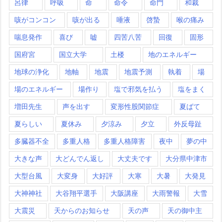
呂律
呼吸
命
命令
命門
和裁
咳がコンコン
咳が出る
唾液
啓蟄
喉の痛み
喘息発作
喜び
嘘
四苦八苦
回復
固形
国府宮
国立大学
土楼
地のエネルギー
地球の浄化
地軸
地震
地震予測
執着
場
場のエネルギー
場作り
塩で邪気を払う
塩をまく
増田先生
声を出す
変形性股関節症
夏ばて
夏らしい
夏休み
夕涼み
夕立
外反母趾
多臓器不全
多重人格
多重人格障害
夜中
夢の中
大きな声
大どんでん返し
大丈夫です
大分県中津市
大型台風
大変身
大好評
大寒
大暑
大発見
大神神社
大谷翔平選手
大阪講座
大雨警報
大雪
大震災
天からのお知らせ
天の声
天の御中主