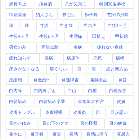
燃費向上
爆発的
爪が丈夫に
特別支援学校
特別講座
狛犬さん
狭心症
獅子舞
玄関の掃除
珠
球
甘酒
生き方
生の声
生後1ヶ月
生後4ヶ月
生後6ヶ月
生理痛
田植え
甲状腺
男女の差
画龍点睛
疫病
疲れない身体
疲れ知らず
疾病
病原体
病気
病状
痒みがなくなる
痛くない
痰
癌
癌と漢方薬
癌細胞
発達凸凹
発達障害
発酵食品
発音
白内障
白内障手術
白山
白檀
白檀線香
白髪染め
白髪染め卒業
皇祖皇太神宮
皮膚
皮膚トラブル
皮膚呼吸
皮膚炎
目
目が悪い
目のかゆみ
目の下のクマ
目の怪我
目の病気
目やに
目医者
目薬
直感
直感に従う
直感力