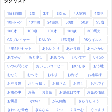
タグリスト
1日8時間
2歳
3才
3次元
4人家族
4歳児
10円ハゲ
10年間
24節気
50度
50肩
55歳
100才
100歳
101才
101歳
300馬力
CDプレイヤー
DANDY
LED電球
RSウイルス
「場創りセット」
あおいとり
あたり前
あったかい
あでやか
あと少し
あめつち
いいです
いじめ
いつの間にか
おいしいコーヒー
おいしさ
おう吐
おなら
おへそ
おやま
お告げ
お地蔵様
お守り袋
お引っ越し
お母さん
お渡し
お礼です
お腹の中
お茶
お言葉
お誕生日です
お金の価値
お風呂
かゆい
がん細胞
きゅうしゅう
きれいな音色
ぎんなん
くつ
くりーむ
ぐっすり