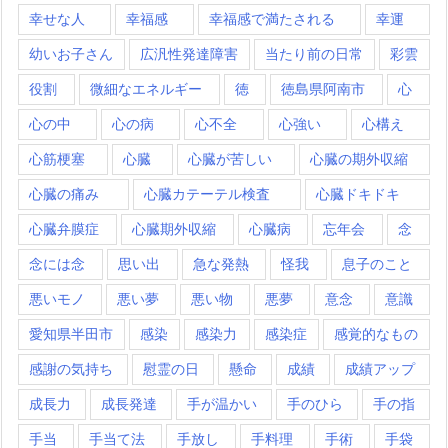
幸せな人
幸福感
幸福感で満たされる
幸運
幼いお子さん
広汎性発達障害
当たり前の日常
彩雲
役割
微細なエネルギー
徳
徳島県阿南市
心
心の中
心の病
心不全
心強い
心構え
心筋梗塞
心臓
心臓が苦しい
心臓の期外収縮
心臓の痛み
心臓カテーテル検査
心臓ドキドキ
心臓弁膜症
心臓期外収縮
心臓病
忘年会
念
念には念
思い出
急な発熱
怪我
息子のこと
悪いモノ
悪い夢
悪い物
悪夢
意念
意識
愛知県半田市
感染
感染力
感染症
感覚的なもの
感謝の気持ち
慰霊の日
懸命
成績
成績アップ
成長力
成長発達
手が温かい
手のひら
手の指
手当
手当て法
手放し
手料理
手術
手袋