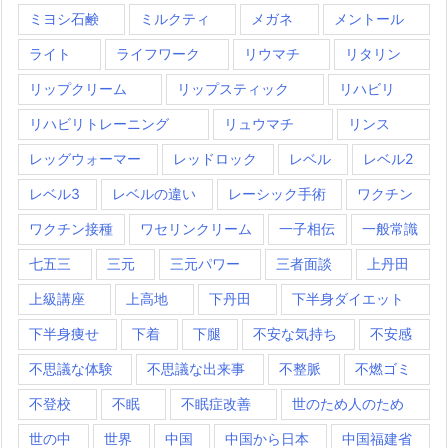
ミヨシ石鹸
ミルクティ
メガネ
メントール
ライト
ライフワーク
リウマチ
リタリン
リップクリーム
リップスティック
リハビリ
リハビリトレーニング
リュウマチ
リンス
レッグウォーマー
レッドロック
レベル
レベル2
レベル3
レベルの違い
レーシック手術
ワクチン
ワクチン接種
ワセリンクリーム
一子相伝
一般常識
七五三
三元
三元パワー
三者面談
上丹田
上級講座
上高地
下丹田
下半身ダイエット
下半身痩せ
下着
下腿
不安な気持ち
不安感
不思議な体験
不思議な出来事
不整脈
不燃ゴミ
不登校
不眠
不眠症改善
世のため人のため
世の中
世界
中国
中国から日本
中国福建省