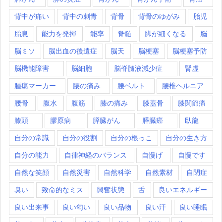
背中が痛い
背中の刺青
背骨
背骨のゆがみ
胎児
胎息
能力を発揮
能率
脊髄
脚が細くなる
脳
脳ミソ
脳出血の後遺症
脳天
脳梗塞
脳梗塞予防
脳機能障害
脳細胞
脳脊髄液減少症
腎虚
腫瘍マーカー
腰の痛み
腰ベルト
腰椎ヘルニア
腰骨
腹水
腹筋
膝の痛み
膝蓋骨
膝関節痛
膝頭
膠原病
膵臓がん
膵臓癌
臥龍
自分の常識
自分の役割
自分の根っこ
自分の生き方
自分の能力
自律神経のバランス
自慢げ
自慢です
自然な笑顔
自然災害
自然科学
自然素材
自閉症
臭い
致命的なミス
興奮状態
舌
良いエネルギー
良い出来事
良い匂い
良い品物
良い汗
良い睡眠