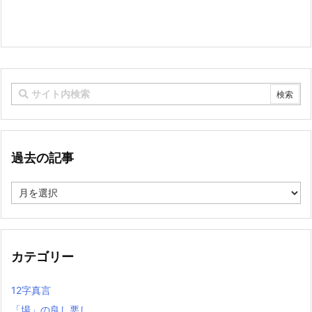
過去の記事
過
去
の
記
事
カテゴリー
12字真言
「場」の良し悪し