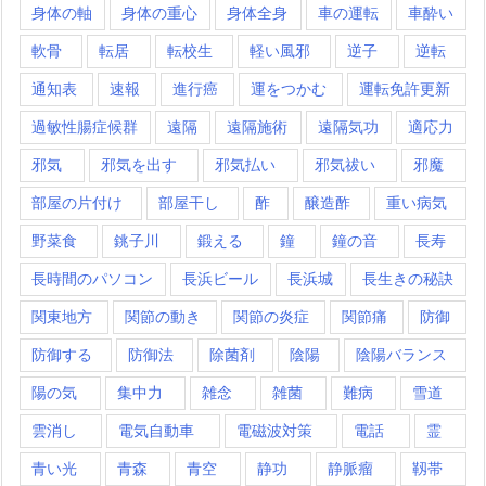
身体の軸
身体の重心
身体全身
車の運転
車酔い
軟骨
転居
転校生
軽い風邪
逆子
逆転
通知表
速報
進行癌
運をつかむ
運転免許更新
過敏性腸症候群
遠隔
遠隔施術
遠隔気功
適応力
邪気
邪気を出す
邪気払い
邪気祓い
邪魔
部屋の片付け
部屋干し
酢
醸造酢
重い病気
野菜食
銚子川
鍛える
鐘
鐘の音
長寿
長時間のパソコン
長浜ビール
長浜城
長生きの秘訣
関東地方
関節の動き
関節の炎症
関節痛
防御
防御する
防御法
除菌剤
陰陽
陰陽バランス
陽の気
集中力
雑念
雑菌
難病
雪道
雲消し
電気自動車
電磁波対策
電話
霊
青い光
青森
青空
静功
静脈瘤
靱帯