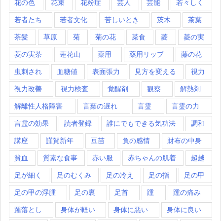
花の色
花束
花粉症
芸人
芸能
若々しく
若者たち
若者文化
苦しいとき
茨木
茶葉
茶髪
草原
菊
菊の花
菜食
菱
菱の実
菱の実茶
蓮花山
薬用
薬用リップ
藤の花
虫刺され
血糖値
表面張力
見方を変える
視力
視力改善
視力検査
覚醒剤
観察
解熱剤
解離性人格障害
言葉の遅れ
言霊
言霊の力
言霊の効果
読者登録
誰にでもできる気功法
調和
講座
謹賀新年
豆苗
負の感情
財布の中身
貧血
質素な食事
赤い服
赤ちゃんの肌着
超越
足が細く
足のむくみ
足の冷え
足の指
足の甲
足の甲の浮腫
足の裏
足首
踵
踵の痛み
踵落とし
身体が軽い
身体に悪い
身体に良い