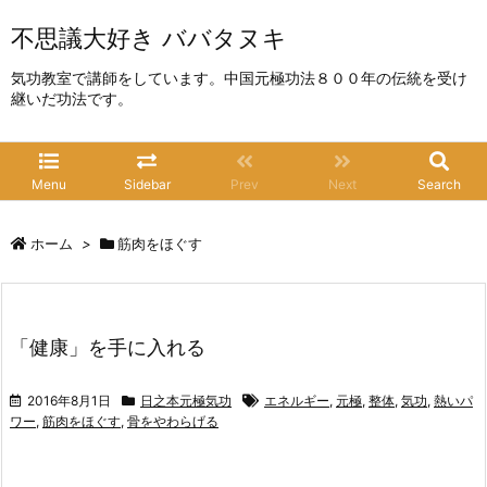
不思議大好き ババタヌキ
気功教室で講師をしています。中国元極功法８００年の伝統を受け
継いだ功法です。
Menu
Sidebar
Prev
Next
Search
ホーム
>
筋肉をほぐす
「健康」を手に入れる
2016年8月1日
日之本元極気功
エネルギー
,
元極
,
整体
,
気功
,
熱いパ
ワー
,
筋肉をほぐす
,
骨をやわらげる