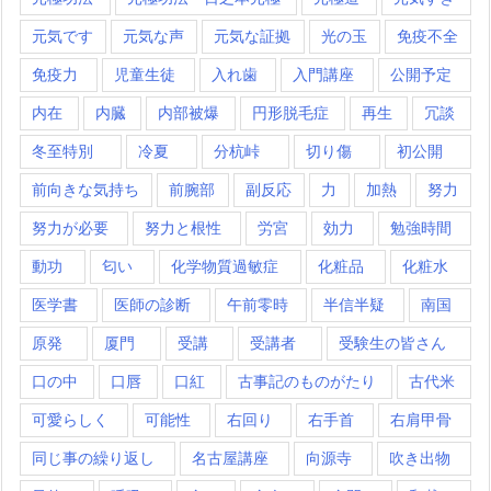
元気です
元気な声
元気な証拠
光の玉
免疫不全
免疫力
児童生徒
入れ歯
入門講座
公開予定
内在
内臓
内部被爆
円形脱毛症
再生
冗談
冬至特別
冷夏
分杭峠
切り傷
初公開
前向きな気持ち
前腕部
副反応
力
加熱
努力
努力が必要
努力と根性
労宮
効力
勉強時間
動功
匂い
化学物質過敏症
化粧品
化粧水
医学書
医師の診断
午前零時
半信半疑
南国
原発
厦門
受講
受講者
受験生の皆さん
口の中
口唇
口紅
古事記のものがたり
古代米
可愛らしく
可能性
右回り
右手首
右肩甲骨
同じ事の繰り返し
名古屋講座
向源寺
吹き出物