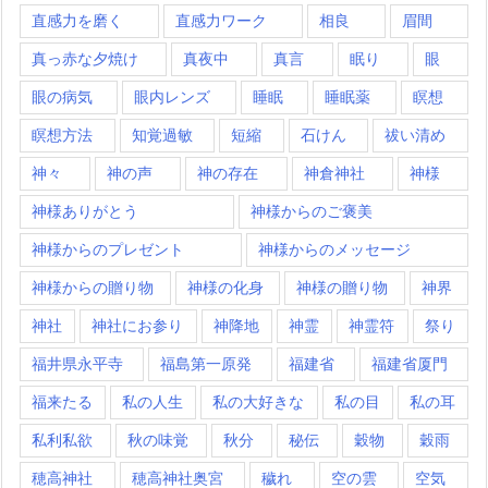
直感力を磨く
直感力ワーク
相良
眉間
真っ赤な夕焼け
真夜中
真言
眠り
眼
眼の病気
眼内レンズ
睡眠
睡眠薬
瞑想
瞑想方法
知覚過敏
短縮
石けん
祓い清め
神々
神の声
神の存在
神倉神社
神様
神様ありがとう
神様からのご褒美
神様からのプレゼント
神様からのメッセージ
神様からの贈り物
神様の化身
神様の贈り物
神界
神社
神社にお参り
神降地
神霊
神霊符
祭り
福井県永平寺
福島第一原発
福建省
福建省厦門
福来たる
私の人生
私の大好きな
私の目
私の耳
私利私欲
秋の味覚
秋分
秘伝
穀物
穀雨
穂高神社
穂高神社奥宮
穢れ
空の雲
空気