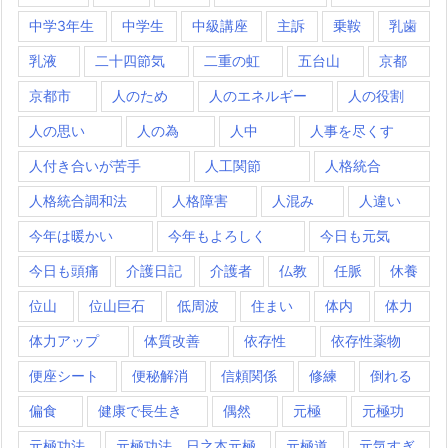
中学3年生
中学生
中級講座
主訴
乗鞍
乳歯
乳液
二十四節気
二重の虹
五台山
京都
京都市
人のため
人のエネルギー
人の役割
人の思い
人の為
人中
人事を尽くす
人付き合いが苦手
人工関節
人格統合
人格統合調和法
人格障害
人混み
人違い
今年は暖かい
今年もよろしく
今日も元気
今日も頭痛
介護日記
介護者
仏教
任脈
休養
位山
位山巨石
低周波
住まい
体内
体力
体力アップ
体質改善
依存性
依存性薬物
便座シート
便秘解消
信頼関係
修練
倒れる
偏食
健康で長生き
偶然
元極
元極功
元極功法
元極功法 日之本元極
元極道
元気すぎ