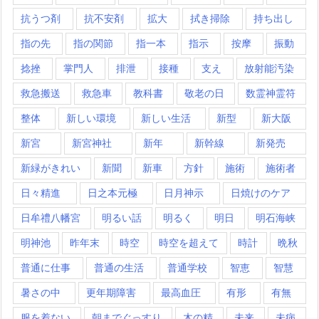
抗うつ剤
抗不安剤
拡大
拭き掃除
持ち出し
指の先
指の関節
指一本
指示
按摩
振動
捻挫
掌門人
排泄
接種
支え
放射能汚染
救急搬送
救急車
教科書
敬老の日
数霊神霊符
整体
新しい環境
新しい生活
新型
新大阪
新宮
新宮神社
新年
新幹線
新発売
新緑がきれい
新聞
新車
方針
施術
施術者
日々精進
日之本元極
日月神示
日焼けのケア
日牟禮八幡宮
明るい話
明るく
明日
明石海峡
明神池
昨年末
時空
時空を超えて
時計
晩秋
普通に仕事
普通の生活
普通学校
智恵
智慧
暑さの中
更年期障害
最高血圧
有形
有無
服を着ない
朝までぐっすり
木の精
未来
未病