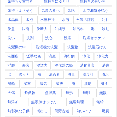
気持ちが前向き
気持ちにゆとり
気持ちの良い朝
気持ちよさそう
気温の変化
気絶
水で邪気を払う
水晶体
水泡
水無神社
水疱
永遠の課題
汚れ
決意
決断
決断力
沖縄県
油汚れ
泡
波動
洗い
洗剤
洗心
洗濯
洗濯セッケン
洗濯機の中
洗濯機の洗濯
洗濯物
洗濯石けん
洗面所
派手な色
流産
流行病
浄化
浄化力
浮腫
海彦
浸透力
消化器の癌
消化器官
消去
涙
淡々と
清
清める
減量
温度計
湧水
湯船
湿布
湿気
湿疹
滝
潰瘍
濁り
火傷
炊飯器
点眼薬
無形
無明
無欲
無添加
無添加せっけん
無理無理
無給
無邪気な子供
煮出し
熊野古道
熱いパワー
燃費