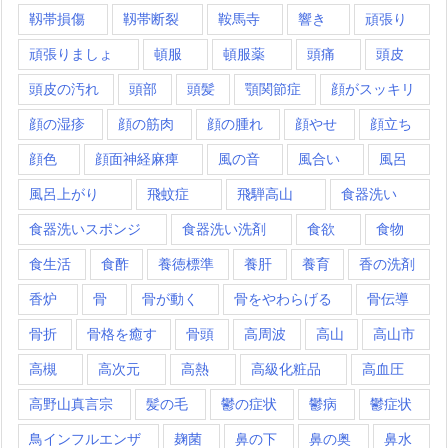
靱帯損傷
靱帯断裂
鞍馬寺
響き
頑張り
頑張りましょ
頓服
頓服薬
頭痛
頭皮
頭皮の汚れ
頭部
頭髪
顎関節症
顔がスッキリ
顔の湿疹
顔の筋肉
顔の腫れ
顔やせ
顔立ち
顔色
顔面神経麻痺
風の音
風合い
風呂
風呂上がり
飛蚊症
飛騨高山
食器洗い
食器洗いスポンジ
食器洗い洗剤
食欲
食物
食生活
食酢
養徳標準
養肝
養育
香の洗剤
香炉
骨
骨が動く
骨をやわらげる
骨伝導
骨折
骨格を癒す
骨頭
高周波
高山
高山市
高槻
高次元
高熱
高級化粧品
高血圧
高野山真言宗
髪の毛
鬱の症状
鬱病
鬱症状
鳥インフルエンザ
麹菌
鼻の下
鼻の奥
鼻水