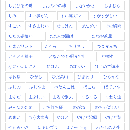
しおひるの珠
しおみつの珠
しなやかさ
しまむら
しみ
すい臓がん
すい臓ガン
すがすがしい
すごい
すさまじい
せっけん
ぜんざい
その瞬間
ただの勘違い
ただの炭酸水
たねや茶屋
たまごサンド
たるみ
ちりちり
つま先立ち
とんとん拍子
どなたでも受講可能
ど根性
なにかいいこと
にほん
のぼりや
はじめて講座
ばね指
ひがし
ひだ高山
ひまわり
ひらがな
ふじの
ふじやま
ぺたんこ靴
ほこら
ほていや
ますだ
まぶしい
まるで別人
まるまる
まわり道
みんなのため
むち打ち症
めがね
めちゃ楽しい
めまい
もう大丈夫
やけど
やけど治療
やけど跡
やわらかさ
ゆるいブラ
よかったぁ
わたしの人生