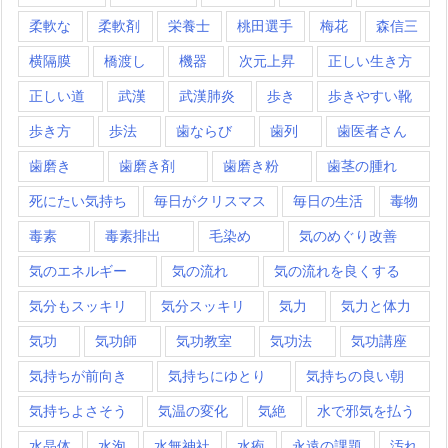
柔軟な
柔軟剤
栄養士
桃田選手
梅花
森信三
横隔膜
橋渡し
機器
次元上昇
正しい生き方
正しい道
武漢
武漢肺炎
歩き
歩きやすい靴
歩き方
歩法
歯ならび
歯列
歯医者さん
歯磨き
歯磨き剤
歯磨き粉
歯茎の腫れ
死にたい気持ち
毎日がクリスマス
毎日の生活
毒物
毒素
毒素排出
毛染め
気のめぐり改善
気のエネルギー
気の流れ
気の流れを良くする
気分もスッキリ
気分スッキリ
気力
気力と体力
気功
気功師
気功教室
気功法
気功講座
気持ちが前向き
気持ちにゆとり
気持ちの良い朝
気持ちよさそう
気温の変化
気絶
水で邪気を払う
水晶体
水泡
水無神社
水疱
永遠の課題
汚れ