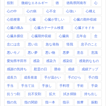
役割
微細なエネルギー
徳
徳島県阿南市
心
心の中
心の病
心不全
心強い
心構え
心筋梗塞
心臓
心臓が苦しい
心臓の期外収縮
心臓の痛み
心臓カテーテル検査
心臓ドキドキ
心臓弁膜症
心臓期外収縮
心臓病
忘年会
念
念には念
思い出
急な発熱
怪我
息子のこと
悪いモノ
悪い夢
悪い物
悪夢
意念
意識
愛知県半田市
感染
感染力
感染症
感覚的なもの
感謝の気持ち
慰霊の日
懸命
成績
成績アップ
成長力
成長発達
手が温かい
手のひら
手の指
手当
手当て法
手放し
手料理
手術
手袋
抗うつ剤
抗不安剤
拡大
拭き掃除
持ち出し
指の先
指の関節
指一本
指示
按摩
振動