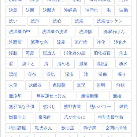
決意
決断
決断力
沖縄県
油汚れ
泡
波動
洗い
洗剤
洗心
洗濯
洗濯セッケン
洗濯機の中
洗濯機の洗濯
洗濯物
洗濯石けん
洗面所
派手な色
流産
流行病
浄化
浄化力
浮腫
海彦
浸透力
消化器の癌
消化器官
消去
涙
淡々と
清
清める
減量
温度計
湧水
湯船
湿布
湿気
湿疹
滝
潰瘍
濁り
火傷
炊飯器
点眼薬
無形
無明
無欲
無添加
無添加せっけん
無理無理
無給
無邪気な子供
煮出し
熊野古道
熱いパワー
燃費
燃費向上
爆発的
爪が丈夫に
特別支援学校
特別講座
狛犬さん
狭心症
獅子舞
玄関の掃除