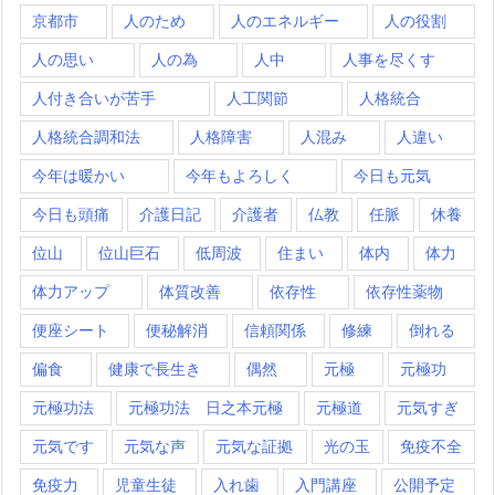
京都市
人のため
人のエネルギー
人の役割
人の思い
人の為
人中
人事を尽くす
人付き合いが苦手
人工関節
人格統合
人格統合調和法
人格障害
人混み
人違い
今年は暖かい
今年もよろしく
今日も元気
今日も頭痛
介護日記
介護者
仏教
任脈
休養
位山
位山巨石
低周波
住まい
体内
体力
体力アップ
体質改善
依存性
依存性薬物
便座シート
便秘解消
信頼関係
修練
倒れる
偏食
健康で長生き
偶然
元極
元極功
元極功法
元極功法 日之本元極
元極道
元気すぎ
元気です
元気な声
元気な証拠
光の玉
免疫不全
免疫力
児童生徒
入れ歯
入門講座
公開予定