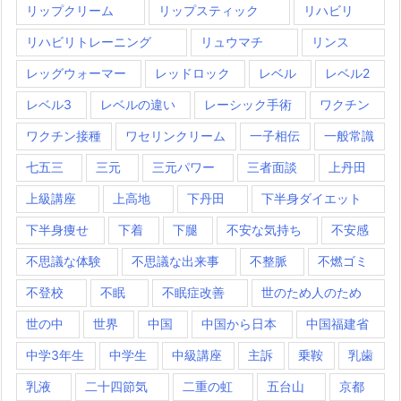
リップクリーム
リップスティック
リハビリ
リハビリトレーニング
リュウマチ
リンス
レッグウォーマー
レッドロック
レベル
レベル2
レベル3
レベルの違い
レーシック手術
ワクチン
ワクチン接種
ワセリンクリーム
一子相伝
一般常識
七五三
三元
三元パワー
三者面談
上丹田
上級講座
上高地
下丹田
下半身ダイエット
下半身痩せ
下着
下腿
不安な気持ち
不安感
不思議な体験
不思議な出来事
不整脈
不燃ゴミ
不登校
不眠
不眠症改善
世のため人のため
世の中
世界
中国
中国から日本
中国福建省
中学3年生
中学生
中級講座
主訴
乗鞍
乳歯
乳液
二十四節気
二重の虹
五台山
京都