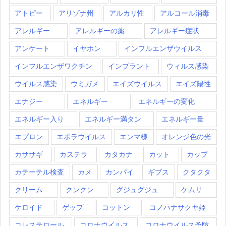
アトピー
アリゾナ州
アルカリ性
アルコール消毒
アレルギー
アレルギーの薬
アレルギー症状
アンケート
イヤホン
インフルエンザウイルス
インフルエンザワクチン
インプラント
ウィルス感染
ウイルス感染
ウミガメ
エイズウイルス
エイズ陽性
エナジー
エネルギー
エネルギーの変化
エネルギー入り
エネルギー満タン
エネルギー量
エプロン
エボラウイルス
エンマ様
オレンジ色の光
カササギ
カステラ
カタカナ
カット
カップ
カテーテル検査
カメ
カンパイ
ギブス
クタクタ
クリーム
クンクン
グジュグジュ
ケムリ
ケロイド
ゲップ
コットン
コノハナサクヤ姫
コレステロール
コロナウイルス
コロナウイルス予防