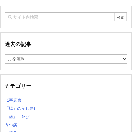
過去の記事
過
去
の
記
事
カテゴリー
12字真言
「場」の良し悪し
「歯」 並び
うつ病