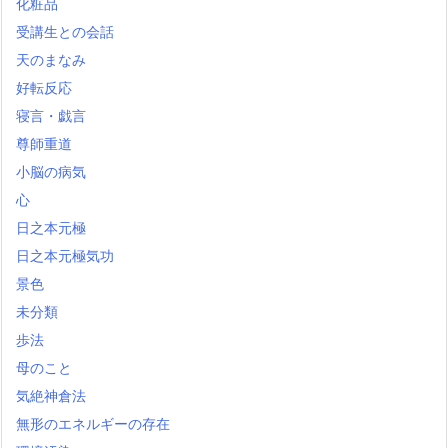
化粧品
受講生との会話
天のまなみ
好転反応
寝言・戯言
尊師重道
小脳の病気
心
日之本元極
日之本元極気功
景色
未分類
歩法
母のこと
気絶神倉法
無形のエネルギーの存在