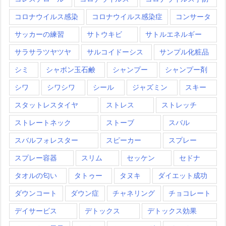
コロナウイルス感染
コロナウイルス感染症
コンサータ
サッカーの練習
サトウキビ
サトルエネルギー
サラサラツヤツヤ
サルコイドーシス
サンプル化粧品
シミ
シャボン玉石鹸
シャンプー
シャンプー剤
シワ
シワシワ
シール
ジャズミン
スキー
スタットレスタイヤ
ストレス
ストレッチ
ストレートネック
ストーブ
スバル
スバルフォレスター
スピーカー
スプレー
スプレー容器
スリム
セッケン
セドナ
タオルの匂い
タトゥー
タヌキ
ダイエット成功
ダウンコート
ダウン症
チャネリング
チョコレート
デイサービス
デトックス
デトックス効果