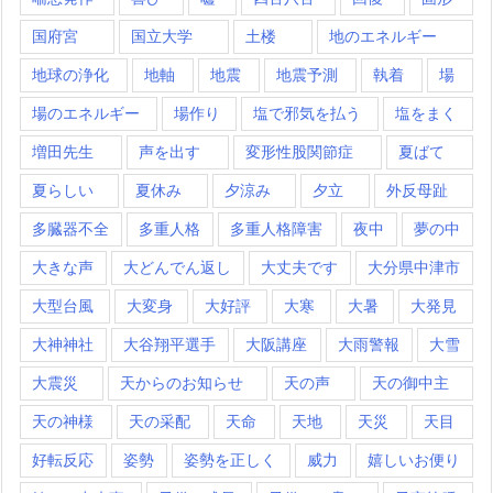
国府宮
国立大学
土楼
地のエネルギー
地球の浄化
地軸
地震
地震予測
執着
場
場のエネルギー
場作り
塩で邪気を払う
塩をまく
増田先生
声を出す
変形性股関節症
夏ばて
夏らしい
夏休み
夕涼み
夕立
外反母趾
多臓器不全
多重人格
多重人格障害
夜中
夢の中
大きな声
大どんでん返し
大丈夫です
大分県中津市
大型台風
大変身
大好評
大寒
大暑
大発見
大神神社
大谷翔平選手
大阪講座
大雨警報
大雪
大震災
天からのお知らせ
天の声
天の御中主
天の神様
天の采配
天命
天地
天災
天目
好転反応
姿勢
姿勢を正しく
威力
嬉しいお便り