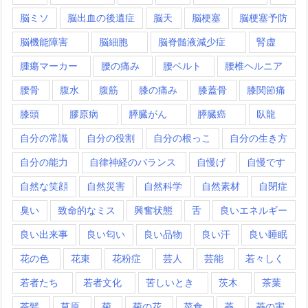
脳ミソ
脳出血の後遺症
脳天
脳梗塞
脳梗塞予防
脳機能障害
脳細胞
脳脊髄液減少症
腎虚
腫瘍マーカー
腰の痛み
腰ベルト
腰椎ヘルニア
腰骨
腹水
腹筋
膝の痛み
膝蓋骨
膝関節痛
膝頭
膠原病
膵臓がん
膵臓癌
臥龍
自分の常識
自分の役割
自分の根っこ
自分の生き方
自分の能力
自律神経のバランス
自慢げ
自慢です
自然な笑顔
自然災害
自然科学
自然素材
自閉症
臭い
致命的なミス
興奮状態
舌
良いエネルギー
良い出来事
良い匂い
良い品物
良い汗
良い睡眠
花の色
花束
花粉症
芸人
芸能
若々しく
若者たち
若者文化
苦しいとき
茨木
茶葉
茶髪
草原
菊
菊の花
菜食
菱
菱の実