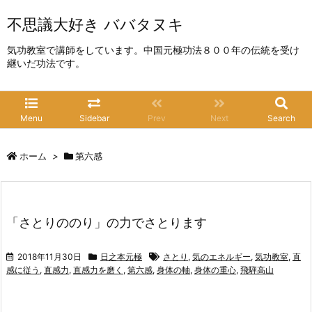
不思議大好き ババタヌキ
気功教室で講師をしています。中国元極功法８００年の伝統を受け
継いだ功法です。
Menu
Sidebar
Prev
Next
Search
ホーム
>
第六感
「さとりののり」の力でさとります
2018年11月30日
日之本元極
さとり
,
気のエネルギー
,
気功教室
,
直
感に従う
,
直感力
,
直感力を磨く
,
第六感
,
身体の軸
,
身体の重心
,
飛騨高山