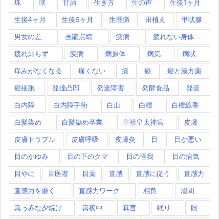
珠
球
甘酒
生き方
生の声
生後1ヶ月
生後4ヶ月
生後6ヶ月
生理痛
田植え
甲状腺
男女の差
画龍点睛
疫病
疲れない身体
疲れ知らず
疾病
病原体
病気
病状
痒みがなくなる
痛くない
痰
癌
癌と漢方薬
癌細胞
発達凸凹
発達障害
発酵食品
発音
白内障
白内障手術
白山
白檀
白檀線香
白髪染め
白髪染め卒業
皇祖皇太神宮
皮膚
皮膚トラブル
皮膚呼吸
皮膚炎
目
目が悪い
目のかゆみ
目の下のクマ
目の怪我
目の病気
目やに
目医者
目薬
直感
直感に従う
直感力
直感力を磨く
直感力ワーク
相良
眉間
真っ赤な夕焼け
真夜中
真言
眠り
眼