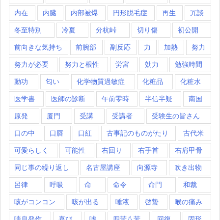
内在
内臓
内部被爆
円形脱毛症
再生
冗談
冬至特別
冷夏
分杭峠
切り傷
初公開
前向きな気持ち
前腕部
副反応
力
加熱
努力
努力が必要
努力と根性
労宮
効力
勉強時間
動功
匂い
化学物質過敏症
化粧品
化粧水
医学書
医師の診断
午前零時
半信半疑
南国
原発
厦門
受講
受講者
受験生の皆さん
口の中
口唇
口紅
古事記のものがたり
古代米
可愛らしく
可能性
右回り
右手首
右肩甲骨
同じ事の繰り返し
名古屋講座
向源寺
吹き出物
呂律
呼吸
命
命令
命門
和裁
咳がコンコン
咳が出る
唾液
啓蟄
喉の痛み
喘息発作
喜び
嘘
四苦八苦
回復
固形