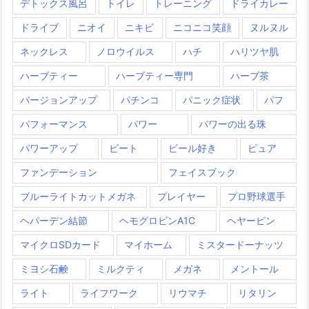
デトックス風呂
トイレ
トレーニング
ドライカレー
ドライブ
ニオイ
ニキビ
ニコニコ笑顔
ヌルヌル
ネックレス
ノロウイルス
ハチ
ハリツヤ肌
ハーブティー
ハーブティー専門
ハーブ茶
バージョンアップ
パチンコ
パニック症状
パフ
パフォーマンス
パワー
パワーの出る珠
パワーアップ
ビート
ビール好き
ピュア
ファンデーション
フェイスブック
ブルーライトカットメガネ
プレイヤー
プロ野球選手
ヘパーデン結節
ヘモグロビンA1C
ヘヤーピン
マイクロSDカード
マイホーム
ミスタードーナッツ
ミヨシ石鹸
ミルクティ
メガネ
メントール
ライト
ライフワーク
リウマチ
リタリン