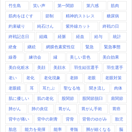
竹生島
笑い声
第一関節
第六感
筋肉
筋肉をほぐす
節制
精神的ストレス
糖尿病
約束破り
純石けん
紫外線カット
終戦の日
終戦記念日
組織
経脈
経血
給与
統計
絶食
継続
網膜色素変性症
緊急
緊急事態
線香
練功会
縁
美しい音色
美白効果
美白化粧水
美顔
美顔水
羽生結弦選手
羽生選手
老い
老化
老化現象
老師
老眼
老眼対策
老眼鏡
耳
耳たぶ
聖なる地
聞き流し
肉体
肌に優しい
肌の老化
股関節
股関節脱臼
肩関節
肺がん
肺の炎症
胃がん
胃がん手術
胃癌
背中が痛い
背中の刺青
背骨
背骨のゆがみ
胎児
胎息
能力を発揮
能率
脊髄
脚が細くなる
脳