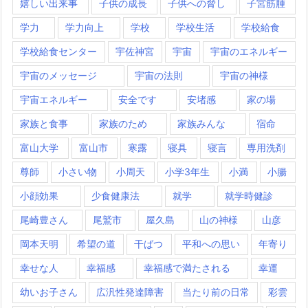
嬉しい出来事
子供の成長
子供への脅し
子宮筋腫
学力
学力向上
学校
学校生活
学校給食
学校給食センター
宇佐神宮
宇宙
宇宙のエネルギー
宇宙のメッセージ
宇宙の法則
宇宙の神様
宇宙エネルギー
安全です
安堵感
家の場
家族と食事
家族のため
家族みんな
宿命
富山大学
富山市
寒露
寝具
寝言
専用洗剤
尊師
小さい物
小周天
小学3年生
小満
小腸
小顔効果
少食健康法
就学
就学時健診
尾崎豊さん
尾鷲市
屋久島
山の神様
山彦
岡本天明
希望の道
干ばつ
平和への思い
年寄り
幸せな人
幸福感
幸福感で満たされる
幸運
幼いお子さん
広汎性発達障害
当たり前の日常
彩雲