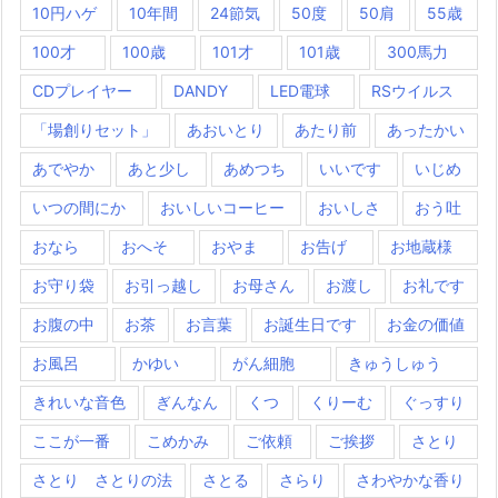
10円ハゲ
10年間
24節気
50度
50肩
55歳
100才
100歳
101才
101歳
300馬力
CDプレイヤー
DANDY
LED電球
RSウイルス
「場創りセット」
あおいとり
あたり前
あったかい
あでやか
あと少し
あめつち
いいです
いじめ
いつの間にか
おいしいコーヒー
おいしさ
おう吐
おなら
おへそ
おやま
お告げ
お地蔵様
お守り袋
お引っ越し
お母さん
お渡し
お礼です
お腹の中
お茶
お言葉
お誕生日です
お金の価値
お風呂
かゆい
がん細胞
きゅうしゅう
きれいな音色
ぎんなん
くつ
くりーむ
ぐっすり
ここが一番
こめかみ
ご依頼
ご挨拶
さとり
さとり さとりの法
さとる
さらり
さわやかな香り