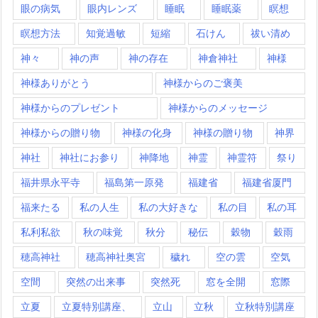
眼の病気
眼内レンズ
睡眠
睡眠薬
瞑想
瞑想方法
知覚過敏
短縮
石けん
祓い清め
神々
神の声
神の存在
神倉神社
神様
神様ありがとう
神様からのご褒美
神様からのプレゼント
神様からのメッセージ
神様からの贈り物
神様の化身
神様の贈り物
神界
神社
神社にお参り
神降地
神霊
神霊符
祭り
福井県永平寺
福島第一原発
福建省
福建省厦門
福来たる
私の人生
私の大好きな
私の目
私の耳
私利私欲
秋の味覚
秋分
秘伝
穀物
穀雨
穂高神社
穂高神社奥宮
穢れ
空の雲
空気
空間
突然の出来事
突然死
窓を全開
窓際
立夏
立夏特別講座、
立山
立秋
立秋特別講座