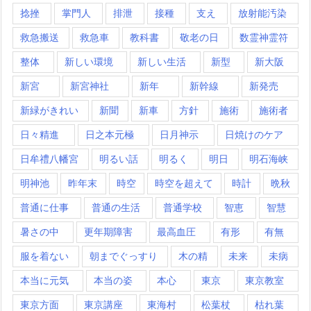
捻挫
掌門人
排泄
接種
支え
放射能汚染
救急搬送
救急車
教科書
敬老の日
数霊神霊符
整体
新しい環境
新しい生活
新型
新大阪
新宮
新宮神社
新年
新幹線
新発売
新緑がきれい
新聞
新車
方針
施術
施術者
日々精進
日之本元極
日月神示
日焼けのケア
日牟禮八幡宮
明るい話
明るく
明日
明石海峡
明神池
昨年末
時空
時空を超えて
時計
晩秋
普通に仕事
普通の生活
普通学校
智恵
智慧
暑さの中
更年期障害
最高血圧
有形
有無
服を着ない
朝までぐっすり
木の精
未来
未病
本当に元気
本当の姿
本心
東京
東京教室
東京方面
東京講座
東海村
松葉杖
枯れ葉