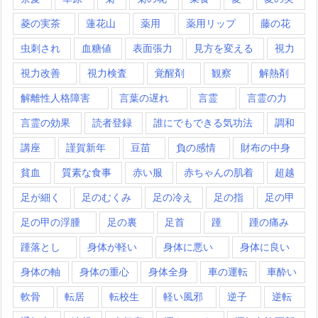
菱の実茶
蓮花山
薬用
薬用リップ
藤の花
虫刺され
血糖値
表面張力
見方を変える
視力
視力改善
視力検査
覚醒剤
観察
解熱剤
解離性人格障害
言葉の遅れ
言霊
言霊の力
言霊の効果
読者登録
誰にでもできる気功法
調和
講座
謹賀新年
豆苗
負の感情
財布の中身
貧血
質素な食事
赤い服
赤ちゃんの肌着
超越
足が細く
足のむくみ
足の冷え
足の指
足の甲
足の甲の浮腫
足の裏
足首
踵
踵の痛み
踵落とし
身体が軽い
身体に悪い
身体に良い
身体の軸
身体の重心
身体全身
車の運転
車酔い
軟骨
転居
転校生
軽い風邪
逆子
逆転