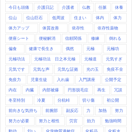
今日も頭痛
介護日記
介護者
仏教
任脈
休養
位山
位山巨石
低周波
住まい
体内
体力
体力アップ
体質改善
依存性
依存性薬物
便座シート
便秘解消
信頼関係
修練
倒れる
偏食
健康で長生き
偶然
元極
元極功
元極功法
元極功法 日之本元極
元極道
元気すぎ
元気です
元気な声
元気な証拠
光の玉
免疫不全
免疫力
児童生徒
入れ歯
入門講座
公開予定
内在
内臓
内部被爆
円形脱毛症
再生
冗談
冬至特別
冷夏
分杭峠
切り傷
初公開
前向きな気持ち
前腕部
副反応
力
加熱
努力
努力が必要
努力と根性
労宮
効力
勉強時間
動功
匂い
化学物質過敏症
化粧品
化粧水