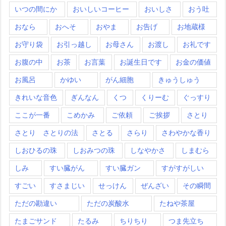
いつの間にか
おいしいコーヒー
おいしさ
おう吐
おなら
おへそ
おやま
お告げ
お地蔵様
お守り袋
お引っ越し
お母さん
お渡し
お礼です
お腹の中
お茶
お言葉
お誕生日です
お金の価値
お風呂
かゆい
がん細胞
きゅうしゅう
きれいな音色
ぎんなん
くつ
くりーむ
ぐっすり
ここが一番
こめかみ
ご依頼
ご挨拶
さとり
さとり さとりの法
さとる
さらり
さわやかな香り
しおひるの珠
しおみつの珠
しなやかさ
しまむら
しみ
すい臓がん
すい臓ガン
すがすがしい
すごい
すさまじい
せっけん
ぜんざい
その瞬間
ただの勘違い
ただの炭酸水
たねや茶屋
たまごサンド
たるみ
ちりちり
つま先立ち