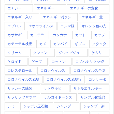
エナジー
エネルギー
エネルギーの変化
エネルギー入り
エネルギー満タン
エネルギー量
エプロン
エボラウイルス
エンマ様
オレンジ色の光
カササギ
カステラ
カタカナ
カット
カップ
カテーテル検査
カメ
カンパイ
ギブス
クタクタ
クリーム
クンクン
グジュグジュ
ケムリ
ケロイド
ゲップ
コットン
コノハナサクヤ姫
コレステロール
コロナウイルス
コロナウイルス予防
コロナウイルス感染
コロナウイルス感染症
コンサータ
サッカーの練習
サトウキビ
サトルエネルギー
サラサラツヤツヤ
サルコイドーシス
サンプル化粧品
シミ
シャボン玉石鹸
シャンプー
シャンプー剤