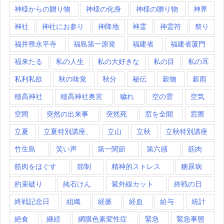
神様からの贈り物
神様の化身
神様の贈り物
神界
神社
神社にお参り
神降地
神霊
神霊符
祭り
福井県永平寺
福島第一原発
福建省
福建省厦門
福来たる
私の人生
私の大好きな
私の目
私の耳
私利私欲
秋の味覚
秋分
秘伝
穀物
穀雨
穂高神社
穂高神社奥宮
穢れ
空の雲
空気
空間
突然の出来事
突然死
窓を全開
窓際
立夏
立夏特別講座、
立山
立秋
立秋特別講座
竹生島
笑い声
第一関節
第六感
筋肉
筋肉をほぐす
節制
精神的ストレス
糖尿病
約束破り
純石けん
紫外線カット
終戦の日
終戦記念日
組織
経脈
経血
給与
統計
絶食
継続
網膜色素変性症
緊急
緊急事態