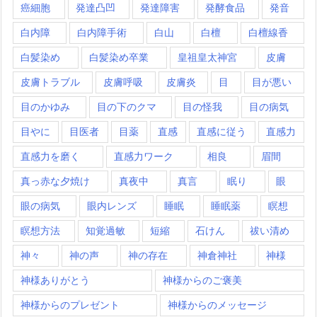
癌細胞
発達凸凹
発達障害
発酵食品
発音
白内障
白内障手術
白山
白檀
白檀線香
白髪染め
白髪染め卒業
皇祖皇太神宮
皮膚
皮膚トラブル
皮膚呼吸
皮膚炎
目
目が悪い
目のかゆみ
目の下のクマ
目の怪我
目の病気
目やに
目医者
目薬
直感
直感に従う
直感力
直感力を磨く
直感力ワーク
相良
眉間
真っ赤な夕焼け
真夜中
真言
眠り
眼
眼の病気
眼内レンズ
睡眠
睡眠薬
瞑想
瞑想方法
知覚過敏
短縮
石けん
祓い清め
神々
神の声
神の存在
神倉神社
神様
神様ありがとう
神様からのご褒美
神様からのプレゼント
神様からのメッセージ