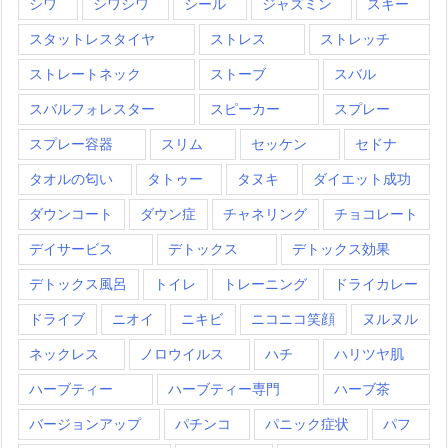
シワ
シワシワ
シール
ジャズミン
スキー
スタットレスタイヤ
ストレス
ストレッチ
ストレートネック
ストーブ
スバル
スバルフォレスター
スピーカー
スプレー
スプレー容器
スリム
セッケン
セドナ
タオルの匂い
タトゥー
タヌキ
ダイエット成功
ダウンコート
ダウン症
チャネリング
チョコレート
デイサービス
デトックス
デトックス効果
デトックス風呂
トイレ
トレーニング
ドライカレー
ドライブ
ニオイ
ニキビ
ニコニコ笑顔
ヌルヌル
ネックレス
ノロウイルス
ハチ
ハリツヤ肌
ハーブティー
ハーブティー専門
ハーブ茶
バージョンアップ
パチンコ
パニック症状
パフ