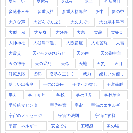
夏らしい
夏休み
夕涼み
夕立
外反母趾
多臓器不全
多重人格
多重人格障害
夜中
夢の中
大きな声
大どんでん返し
大丈夫です
大分県中津市
大型台風
大変身
大好評
大寒
大暑
大発見
大神神社
大谷翔平選手
大阪講座
大雨警報
大雪
大震災
天からのお知らせ
天の声
天の御中主
天の神様
天の采配
天命
天地
天災
天目
好転反応
姿勢
姿勢を正しく
威力
嬉しいお便り
嬉しい出来事
子供の成長
子供への脅し
子宮筋腫
学力
学力向上
学校
学校生活
学校給食
学校給食センター
宇佐神宮
宇宙
宇宙のエネルギー
宇宙のメッセージ
宇宙の法則
宇宙の神様
宇宙エネルギー
安全です
安堵感
家の場