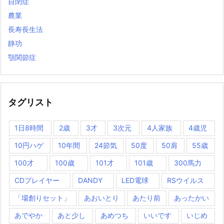
自閉症
農業
長寿長生法
静功
顎関節症
タグリスト
1日8時間
2歳
3才
3次元
4人家族
4歳児
10円ハゲ
10年間
24節気
50度
50肩
55歳
100才
100歳
101才
101歳
300馬力
CDプレイヤー
DANDY
LED電球
RSウイルス
「場創りセット」
あおいとり
あたり前
あったかい
あでやか
あと少し
あめつち
いいです
いじめ