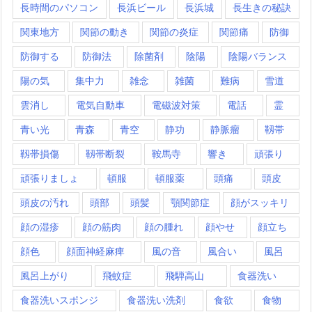
長時間のパソコン
長浜ビール
長浜城
長生きの秘訣
関東地方
関節の動き
関節の炎症
関節痛
防御
防御する
防御法
除菌剤
陰陽
陰陽バランス
陽の気
集中力
雑念
雑菌
難病
雪道
雲消し
電気自動車
電磁波対策
電話
霊
青い光
青森
青空
静功
静脈瘤
靱帯
靱帯損傷
靱帯断裂
鞍馬寺
響き
頑張り
頑張りましょ
頓服
頓服薬
頭痛
頭皮
頭皮の汚れ
頭部
頭髪
顎関節症
顔がスッキリ
顔の湿疹
顔の筋肉
顔の腫れ
顔やせ
顔立ち
顔色
顔面神経麻痺
風の音
風合い
風呂
風呂上がり
飛蚊症
飛騨高山
食器洗い
食器洗いスポンジ
食器洗い洗剤
食欲
食物