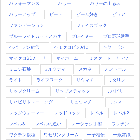
パフォーマンス
パワー
パワーの出る珠
パワーアップ
ビート
ビール好き
ピュア
ファンデーション
フェイスブック
ブルーライトカットメガネ
プレイヤー
プロ野球選手
ヘパーデン結節
ヘモグロビンA1C
ヘヤーピン
マイクロSDカード
マイホーム
ミスタードーナッツ
ミヨシ石鹸
ミルクティ
メガネ
メントール
ライト
ライフワーク
リウマチ
リタリン
リップクリーム
リップスティック
リハビリ
リハビリトレーニング
リュウマチ
リンス
レッグウォーマー
レッドロック
レベル
レベル2
レベル3
レベルの違い
レーシック手術
ワクチン
ワクチン接種
ワセリンクリーム
一子相伝
一般常識