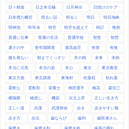
日々精進
日之本元極
日月神示
日焼けのケア
日牟禮八幡宮
明るい話
明るく
明日
明石海峡
明神池
昨年末
時空
時空を超えて
時計
晩秋
普通に仕事
普通の生活
普通学校
智恵
智慧
暑さの中
更年期障害
最高血圧
有形
有無
服を着ない
朝までぐっすり
木の精
未来
未病
本当に元気
本当の姿
本心
東京
東京教室
東京方面
東京講座
東海村
松葉杖
枯れ葉
柔軟な
柔軟剤
栄養士
桃田選手
梅花
森信三
横隔膜
橋渡し
機器
次元上昇
正しい生き方
正しい道
武漢
武漢肺炎
歩き
歩きやすい靴
歩き方
歩法
歯ならび
歯列
歯医者さん
歯磨き
歯磨き剤
歯磨き粉
歯茎の腫れ