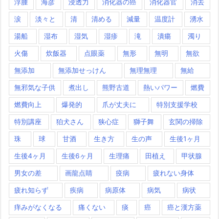
浮腫
海彦
浸透力
消化器の癌
消化器官
消去
涙
淡々と
清
清める
減量
温度計
湧水
湯船
湿布
湿気
湿疹
滝
潰瘍
濁り
火傷
炊飯器
点眼薬
無形
無明
無欲
無添加
無添加せっけん
無理無理
無給
無邪気な子供
煮出し
熊野古道
熱いパワー
燃費
燃費向上
爆発的
爪が丈夫に
特別支援学校
特別講座
狛犬さん
狭心症
獅子舞
玄関の掃除
珠
球
甘酒
生き方
生の声
生後1ヶ月
生後4ヶ月
生後6ヶ月
生理痛
田植え
甲状腺
男女の差
画龍点睛
疫病
疲れない身体
疲れ知らず
疾病
病原体
病気
病状
痒みがなくなる
痛くない
痰
癌
癌と漢方薬