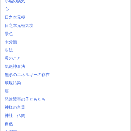
小脳の病気
心
日之本元極
日之本元極気功
景色
未分類
歩法
母のこと
気絶神倉法
無形のエネルギーの存在
環境汚染
癌
発達障害の子どもたち
神様の言葉
神社、仏閣
自然