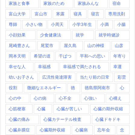
家族と食事
家族のため
家族みんな
宿命
富山大学
富山市
寒露
寝具
寝言
専用洗剤
尊師
小さい物
小周天
小学3年生
小満
小腸
小顔効果
少食健康法
就学
就学時健診
尾崎豊さん
尾鷲市
屋久島
山の神様
山彦
岡本天明
希望の道
干ばつ
平和への思い
年寄り
幸せな人
幸福感
幸福感で満たされる
幸運
幼いお子さん
広汎性発達障害
当たり前の日常
彩雲
役割
微細なエネルギー
徳
徳島県阿南市
心
心の中
心の病
心不全
心強い
心構え
心筋梗塞
心臓
心臓が苦しい
心臓の期外収縮
心臓の痛み
心臓カテーテル検査
心臓ドキドキ
心臓弁膜症
心臓期外収縮
心臓病
忘年会
念