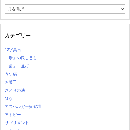
過
去
の
記
事
カテゴリー
12字真言
「場」の良し悪し
「歯」 並び
うつ病
お菓子
さとりの法
はな
アスペルガー症候群
アトピー
サプリメント