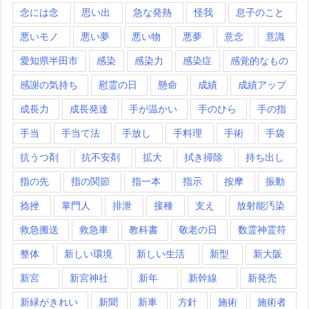
念には念
思い出
急な発熱
怪我
息子のこと
悪いモノ
悪い夢
悪い物
悪夢
意念
意識
愛知県半田市
感染
感染力
感染症
感覚的なもの
感謝の気持ち
慰霊の日
懸命
成績
成績アップ
成長力
成長発達
手が温かい
手のひら
手の指
手当
手当て法
手放し
手料理
手術
手袋
抗うつ剤
抗不安剤
拡大
拭き掃除
持ち出し
指の先
指の関節
指一本
指示
按摩
振動
捻挫
掌門人
排泄
接種
支え
放射能汚染
救急搬送
救急車
教科書
敬老の日
数霊神霊符
整体
新しい環境
新しい生活
新型
新大阪
新宮
新宮神社
新年
新幹線
新発売
新緑がきれい
新聞
新車
方針
施術
施術者