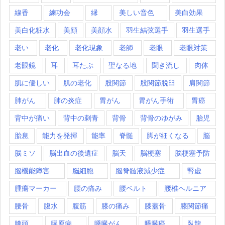
線香
練功会
縁
美しい音色
美白効果
美白化粧水
美顔
美顔水
羽生結弦選手
羽生選手
老い
老化
老化現象
老師
老眼
老眼対策
老眼鏡
耳
耳たぶ
聖なる地
聞き流し
肉体
肌に優しい
肌の老化
股関節
股関節脱臼
肩関節
肺がん
肺の炎症
胃がん
胃がん手術
胃癌
背中が痛い
背中の刺青
背骨
背骨のゆがみ
胎児
胎息
能力を発揮
能率
脊髄
脚が細くなる
脳
脳ミソ
脳出血の後遺症
脳天
脳梗塞
脳梗塞予防
脳機能障害
脳細胞
脳脊髄液減少症
腎虚
腫瘍マーカー
腰の痛み
腰ベルト
腰椎ヘルニア
腰骨
腹水
腹筋
膝の痛み
膝蓋骨
膝関節痛
膝頭
膠原病
膵臓がん
膵臓癌
臥龍