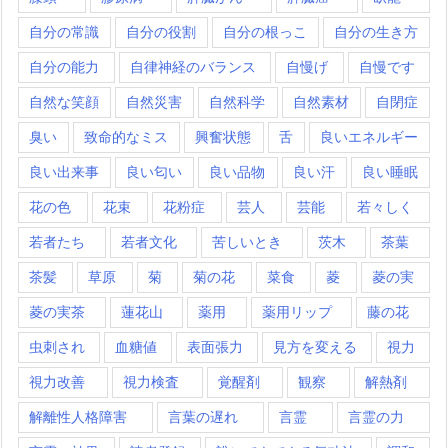
自分の常識
自分の役割
自分の根っこ
自分の生き方
自分の能力
自律神経のバランス
自慢げ
自慢です
自然な笑顔
自然災害
自然科学
自然素材
自閉症
臭い
致命的なミス
興奮状態
舌
良いエネルギー
良い出来事
良い匂い
良い品物
良い汗
良い睡眠
花の色
花束
花粉症
芸人
芸能
若々しく
若者たち
若者文化
苦しいとき
茨木
茶葉
茶髪
草原
菊
菊の花
菜食
菱
菱の実
菱の実茶
蓮花山
薬用
薬用リップ
藤の花
虫刺され
血糖値
表面張力
見方を変える
視力
視力改善
視力検査
覚醒剤
観察
解熱剤
解離性人格障害
言葉の遅れ
言霊
言霊の力