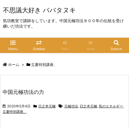
不思議大好き ババタヌキ
気功教室で講師をしています。中国元極功法８００年の伝統を受け
継いだ功法です。
Menu
Sidebar
Prev
Next
Search
ホーム
>
立夏特別講座、
中国元極功法の力
2020年5月4日
日之本元極
元極功法
,
日之本元極
,
気のエネルギー
,
立夏特別講座、