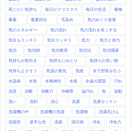
死にたい気持ち
毎日がクリスマス
毎日の生活
毒物
毒素
毒素排出
毛染め
気のめぐり改善
気のエネルギー
気の流れ
気の流れを良くする
気分もスッキリ
気分スッキリ
気力
気力と体力
気功
気功師
気功教室
気功法
気功講座
気持ちが前向き
気持ちにゆとり
気持ちの良い朝
気持ちよさそう
気温の変化
気絶
水で邪気を払う
水晶体
水泡
水無神社
水疱
永遠の課題
汚れ
決意
決断
決断力
沖縄県
油汚れ
泡
波動
洗い
洗剤
洗心
洗濯
洗濯セッケン
洗濯機の中
洗濯機の洗濯
洗濯物
洗濯石けん
洗面所
派手な色
流産
流行病
浄化
浄化力