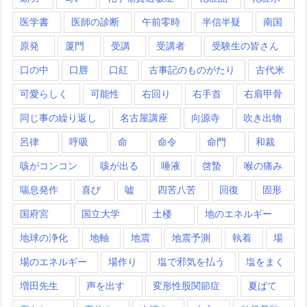
医学書
医師の診断
午前零時
半信半疑
南国
原発
厦門
受講
受講者
受験生の皆さん
口の中
口唇
口紅
古事記のものがたり
古代米
可愛らしく
可能性
右回り
右手首
右肩甲骨
同じ事の繰り返し
名古屋講座
向源寺
吹き出物
呂律
呼吸
命
命令
命門
和裁
咳がコンコン
咳が出る
唾液
啓蟄
喉の痛み
喘息発作
喜び
嘘
四苦八苦
回復
固形
国府宮
国立大学
土楼
地のエネルギー
地球の浄化
地軸
地震
地震予測
執着
場
場のエネルギー
場作り
塩で邪気を払う
塩をまく
増田先生
声を出す
変形性股関節症
夏ばて