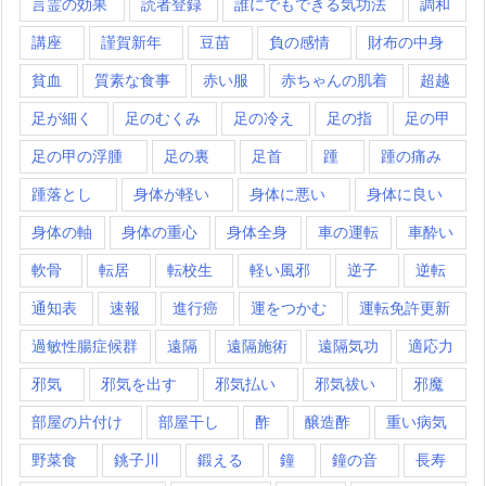
言霊の効果
読者登録
誰にでもできる気功法
調和
講座
謹賀新年
豆苗
負の感情
財布の中身
貧血
質素な食事
赤い服
赤ちゃんの肌着
超越
足が細く
足のむくみ
足の冷え
足の指
足の甲
足の甲の浮腫
足の裏
足首
踵
踵の痛み
踵落とし
身体が軽い
身体に悪い
身体に良い
身体の軸
身体の重心
身体全身
車の運転
車酔い
軟骨
転居
転校生
軽い風邪
逆子
逆転
通知表
速報
進行癌
運をつかむ
運転免許更新
過敏性腸症候群
遠隔
遠隔施術
遠隔気功
適応力
邪気
邪気を出す
邪気払い
邪気祓い
邪魔
部屋の片付け
部屋干し
酢
醸造酢
重い病気
野菜食
銚子川
鍛える
鐘
鐘の音
長寿