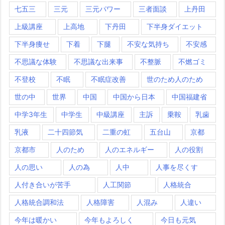
七五三
三元
三元パワー
三者面談
上丹田
上級講座
上高地
下丹田
下半身ダイエット
下半身痩せ
下着
下腿
不安な気持ち
不安感
不思議な体験
不思議な出来事
不整脈
不燃ゴミ
不登校
不眠
不眠症改善
世のため人のため
世の中
世界
中国
中国から日本
中国福建省
中学3年生
中学生
中級講座
主訴
乗鞍
乳歯
乳液
二十四節気
二重の虹
五台山
京都
京都市
人のため
人のエネルギー
人の役割
人の思い
人の為
人中
人事を尽くす
人付き合いが苦手
人工関節
人格統合
人格統合調和法
人格障害
人混み
人違い
今年は暖かい
今年もよろしく
今日も元気