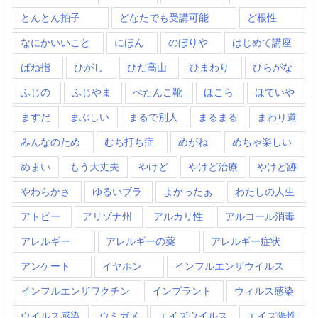
とんとん拍子
どなたでも受講可能
ど根性
なにかいいこと
にほん
のぼりや
はじめて講座
ばね指
ひがし
ひだ高山
ひまわり
ひらがな
ふじの
ふじやま
ぺたんこ靴
ほこら
ほていや
ますだ
まぶしい
まるで別人
まるまる
まわり道
みんなのため
むち打ち症
めがね
めちゃ楽しい
めまい
もう大丈夫
やけど
やけど治療
やけど跡
やわらかさ
ゆるいブラ
よかったぁ
わたしの人生
アトピー
アリゾナ州
アルカリ性
アルコール消毒
アレルギー
アレルギーの薬
アレルギー症状
アンケート
イヤホン
インフルエンザウイルス
インフルエンザワクチン
インプラント
ウィルス感染
ウイルス感染
ウミガメ
エイズウイルス
エイズ陽性