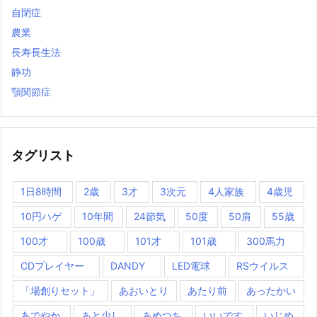
自閉症
農業
長寿長生法
静功
顎関節症
タグリスト
1日8時間
2歳
3才
3次元
4人家族
4歳児
10円ハゲ
10年間
24節気
50度
50肩
55歳
100才
100歳
101才
101歳
300馬力
CDプレイヤー
DANDY
LED電球
RSウイルス
「場創りセット」
あおいとり
あたり前
あったかい
あでやか
あと少し
あめつち
いいです
いじめ