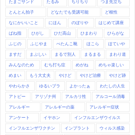
たまごサンド
たるみ
ちりちり
つま先立ち
とんとん拍子
どなたでも受講可能
ど根性
なにかいいこと
にほん
のぼりや
はじめて講座
ばね指
ひがし
ひだ高山
ひまわり
ひらがな
ふじの
ふじやま
ぺたんこ靴
ほこら
ほていや
ますだ
まぶしい
まるで別人
まるまる
まわり道
みんなのため
むち打ち症
めがね
めちゃ楽しい
めまい
もう大丈夫
やけど
やけど治療
やけど跡
やわらかさ
ゆるいブラ
よかったぁ
わたしの人生
アトピー
アリゾナ州
アルカリ性
アルコール消毒
アレルギー
アレルギーの薬
アレルギー症状
アンケート
イヤホン
インフルエンザウイルス
インフルエンザワクチン
インプラント
ウィルス感染