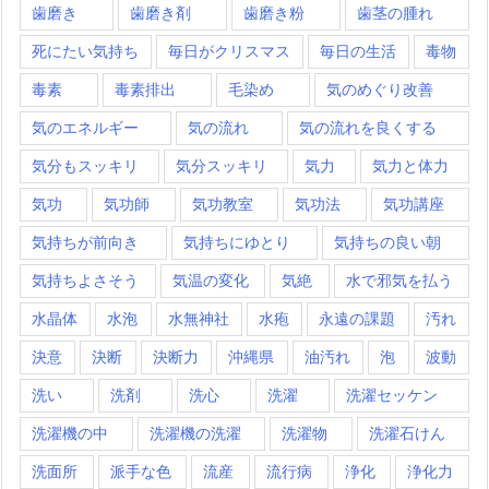
歯磨き
歯磨き剤
歯磨き粉
歯茎の腫れ
死にたい気持ち
毎日がクリスマス
毎日の生活
毒物
毒素
毒素排出
毛染め
気のめぐり改善
気のエネルギー
気の流れ
気の流れを良くする
気分もスッキリ
気分スッキリ
気力
気力と体力
気功
気功師
気功教室
気功法
気功講座
気持ちが前向き
気持ちにゆとり
気持ちの良い朝
気持ちよさそう
気温の変化
気絶
水で邪気を払う
水晶体
水泡
水無神社
水疱
永遠の課題
汚れ
決意
決断
決断力
沖縄県
油汚れ
泡
波動
洗い
洗剤
洗心
洗濯
洗濯セッケン
洗濯機の中
洗濯機の洗濯
洗濯物
洗濯石けん
洗面所
派手な色
流産
流行病
浄化
浄化力