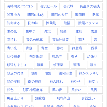
長時間のパソコン
長浜ビール
長浜城
長生きの秘訣
関東地方
関節の動き
関節の炎症
関節痛
防御
防御する
防御法
除菌剤
陰陽
陰陽バランス
陽の気
集中力
雑念
雑菌
難病
雪道
雲消し
電気自動車
電磁波対策
電話
霊
青い光
青森
青空
静功
静脈瘤
靱帯
靱帯損傷
靱帯断裂
鞍馬寺
響き
頑張り
頑張りましょ
頓服
頓服薬
頭痛
頭皮
頭皮の汚れ
頭部
頭髪
顎関節症
顔がスッキリ
顔の湿疹
顔の筋肉
顔の腫れ
顔やせ
顔立ち
顔色
顔面神経麻痺
風の音
風合い
風呂
風呂上がり
飛蚊症
飛騨高山
食器洗い
食器洗いスポンジ
食器洗い洗剤
食欲
食物