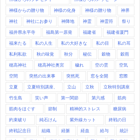
神様からの贈り物
神様の化身
神様の贈り物
神界
神社
神社にお参り
神降地
神霊
神霊符
祭り
福井県永平寺
福島第一原発
福建省
福建省厦門
福来たる
私の人生
私の大好きな
私の目
私の耳
私利私欲
秋の味覚
秋分
秘伝
穀物
穀雨
穂高神社
穂高神社奥宮
穢れ
空の雲
空気
空間
突然の出来事
突然死
窓を全開
窓際
立夏
立夏特別講座、
立山
立秋
立秋特別講座
竹生島
笑い声
第一関節
第六感
筋肉
筋肉をほぐす
節制
精神的ストレス
糖尿病
約束破り
純石けん
紫外線カット
終戦の日
終戦記念日
組織
経脈
経血
給与
統計