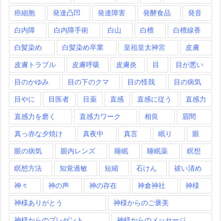
癌細胞
発達凸凹
発達障害
発酵食品
発音
白内障
白内障手術
白山
白檀
白檀線香
白髪染め
白髪染め卒業
皇祖皇太神宮
皮膚
皮膚トラブル
皮膚呼吸
皮膚炎
目
目が悪い
目のかゆみ
目の下のクマ
目の怪我
目の病気
目やに
目医者
目薬
直感
直感に従う
直感力
直感力を磨く
直感力ワーク
相良
眉間
真っ赤な夕焼け
真夜中
真言
眠り
眼
眼の病気
眼内レンズ
睡眠
睡眠薬
瞑想
瞑想方法
知覚過敏
短縮
石けん
祓い清め
神々
神の声
神の存在
神倉神社
神様
神様ありがとう
神様からのご褒美
神様からのプレゼント
神様からのメッセージ