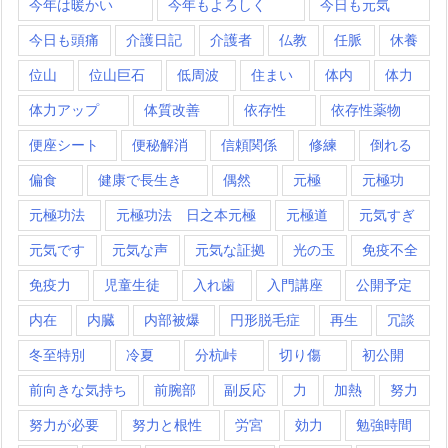
今年は暖かい
今年もよろしく
今日も元気
今日も頭痛
介護日記
介護者
仏教
任脈
休養
位山
位山巨石
低周波
住まい
体内
体力
体力アップ
体質改善
依存性
依存性薬物
便座シート
便秘解消
信頼関係
修練
倒れる
偏食
健康で長生き
偶然
元極
元極功
元極功法
元極功法 日之本元極
元極道
元気すぎ
元気です
元気な声
元気な証拠
光の玉
免疫不全
免疫力
児童生徒
入れ歯
入門講座
公開予定
内在
内臓
内部被爆
円形脱毛症
再生
冗談
冬至特別
冷夏
分杭峠
切り傷
初公開
前向きな気持ち
前腕部
副反応
力
加熱
努力
努力が必要
努力と根性
労宮
効力
勉強時間