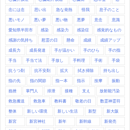
念には念
思い出
急な発熱
怪我
息子のこと
悪いモノ
悪い夢
悪い物
悪夢
意念
意識
愛知県半田市
感染
感染力
感染症
感覚的なもの
感謝の気持ち
慰霊の日
懸命
成績
成績アップ
成長力
成長発達
手が温かい
手のひら
手の指
手当
手当て法
手放し
手料理
手術
手袋
抗うつ剤
抗不安剤
拡大
拭き掃除
持ち出し
指の先
指の関節
指一本
指示
按摩
振動
捻挫
掌門人
排泄
接種
支え
放射能汚染
救急搬送
救急車
教科書
敬老の日
数霊神霊符
整体
新しい環境
新しい生活
新型
新大阪
新宮
新宮神社
新年
新幹線
新発売