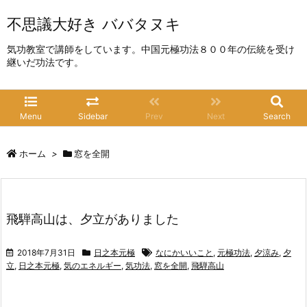
不思議大好き ババタヌキ
気功教室で講師をしています。中国元極功法８００年の伝統を受け
継いだ功法です。
Menu
Sidebar
Prev
Next
Search
ホーム
>
窓を全開
飛騨高山は、夕立がありました
2018年7月31日
日之本元極
なにかいいこと
,
元極功法
,
夕涼み
,
夕
立
,
日之本元極
,
気のエネルギー
,
気功法
,
窓を全開
,
飛騨高山