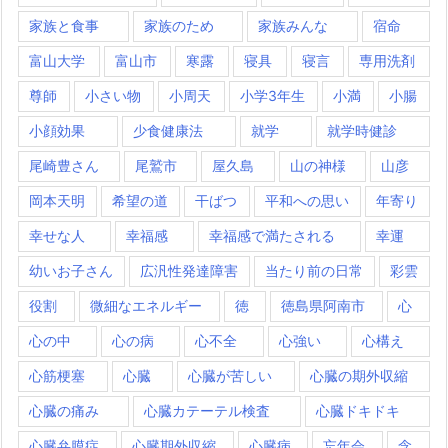
家族と食事
家族のため
家族みんな
宿命
富山大学
富山市
寒露
寝具
寝言
専用洗剤
尊師
小さい物
小周天
小学3年生
小満
小腸
小顔効果
少食健康法
就学
就学時健診
尾崎豊さん
尾鷲市
屋久島
山の神様
山彦
岡本天明
希望の道
干ばつ
平和への思い
年寄り
幸せな人
幸福感
幸福感で満たされる
幸運
幼いお子さん
広汎性発達障害
当たり前の日常
彩雲
役割
微細なエネルギー
徳
徳島県阿南市
心
心の中
心の病
心不全
心強い
心構え
心筋梗塞
心臓
心臓が苦しい
心臓の期外収縮
心臓の痛み
心臓カテーテル検査
心臓ドキドキ
心臓弁膜症
心臓期外収縮
心臓病
忘年会
念