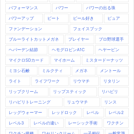
パフォーマンス
パワー
パワーの出る珠
パワーアップ
ビート
ビール好き
ピュア
ファンデーション
フェイスブック
ブルーライトカットメガネ
プレイヤー
プロ野球選手
ヘパーデン結節
ヘモグロビンA1C
ヘヤーピン
マイクロSDカード
マイホーム
ミスタードーナッツ
ミヨシ石鹸
ミルクティ
メガネ
メントール
ライト
ライフワーク
リウマチ
リタリン
リップクリーム
リップスティック
リハビリ
リハビリトレーニング
リュウマチ
リンス
レッグウォーマー
レッドロック
レベル
レベル2
レベル3
レベルの違い
レーシック手術
ワクチン
ワクチン接種
ワセリンクリーム
一子相伝
一般常識