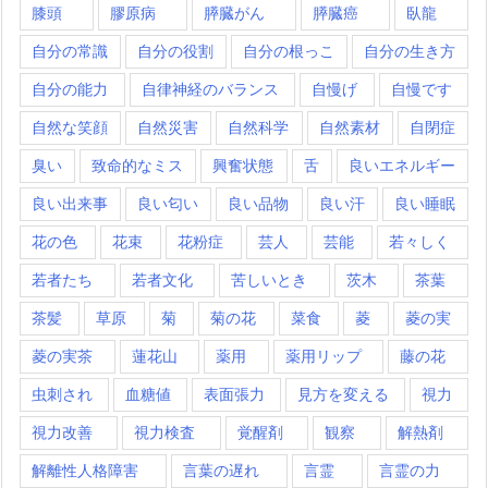
膝頭
膠原病
膵臓がん
膵臓癌
臥龍
自分の常識
自分の役割
自分の根っこ
自分の生き方
自分の能力
自律神経のバランス
自慢げ
自慢です
自然な笑顔
自然災害
自然科学
自然素材
自閉症
臭い
致命的なミス
興奮状態
舌
良いエネルギー
良い出来事
良い匂い
良い品物
良い汗
良い睡眠
花の色
花束
花粉症
芸人
芸能
若々しく
若者たち
若者文化
苦しいとき
茨木
茶葉
茶髪
草原
菊
菊の花
菜食
菱
菱の実
菱の実茶
蓮花山
薬用
薬用リップ
藤の花
虫刺され
血糖値
表面張力
見方を変える
視力
視力改善
視力検査
覚醒剤
観察
解熱剤
解離性人格障害
言葉の遅れ
言霊
言霊の力