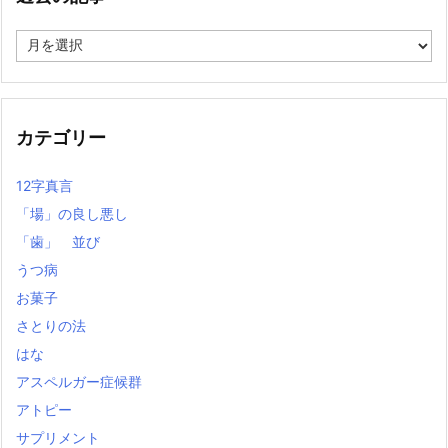
過
去
の
記
事
カテゴリー
12字真言
「場」の良し悪し
「歯」 並び
うつ病
お菓子
さとりの法
はな
アスペルガー症候群
アトピー
サプリメント