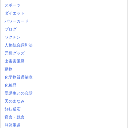
スポーツ
ダイエット
パワーカード
ブログ
ワクチン
人格統合調和法
元極グッズ
出毒素風呂
動物
化学物質過敏症
化粧品
受講生との会話
天のまなみ
好転反応
寝言・戯言
尊師重道