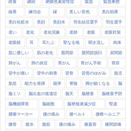
絶食
継続
網膜色素変性症
緊急
緊急事態
線香
練功会
縁
美しい音色
美白効果
美白化粧水
美顔
美顔水
羽生結弦選手
羽生選手
老い
老化
老化現象
老師
老眼
老眼対策
老眼鏡
耳
耳たぶ
聖なる地
聞き流し
肉体
肌に優しい
肌の老化
股関節
股関節脱臼
肩関節
肺がん
肺の炎症
胃がん
胃がん手術
胃癌
背中が痛い
背中の刺青
背骨
背骨のゆがみ
胎児
胎息
能力を発揮
能率
脊髄
脚が細くなる
脳
脳ミソ
脳出血の後遺症
脳天
脳梗塞
脳梗塞予防
脳機能障害
脳細胞
脳脊髄液減少症
腎虚
腫瘍マーカー
腰の痛み
腰ベルト
腰椎ヘルニア
腰骨
腹水
腹筋
膝の痛み
膝蓋骨
膝関節痛