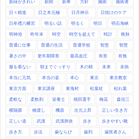
新緑がきれい
新聞
新車
方針
施術
施術者
日々精進
日之本元極
日月神示
日焼けのケア
日牟禮八幡宮
明るい話
明るく
明日
明石海峡
明神池
昨年末
時空
時空を超えて
時計
晩秋
普通に仕事
普通の生活
普通学校
智恵
智慧
暑さの中
更年期障害
最高血圧
有形
有無
服を着ない
朝までぐっすり
木の精
未来
未病
本当に元気
本当の姿
本心
東京
東京教室
東京方面
東京講座
東海村
松葉杖
枯れ葉
柔軟な
柔軟剤
栄養士
桃田選手
梅花
森信三
横隔膜
橋渡し
機器
次元上昇
正しい生き方
正しい道
武漢
武漢肺炎
歩き
歩きやすい靴
歩き方
歩法
歯ならび
歯列
歯医者さん