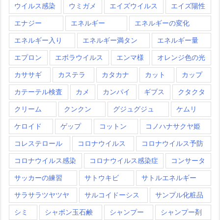
ウイルス感染
ウミガメ
エイズウイルス
エイズ陽性
エナジー
エネルギー
エネルギーの変化
エネルギー入り
エネルギー満タン
エネルギー量
エプロン
エボラウイルス
エンマ様
オレンジ色の光
カササギ
カステラ
カタカナ
カット
カップ
カテーテル検査
カメ
カンパイ
ギブス
クタクタ
クリーム
クンクン
グジュグジュ
ケムリ
ケロイド
ゲップ
コットン
コノハナサクヤ姫
コレステロール
コロナウイルス
コロナウイルス予防
コロナウイルス感染
コロナウイルス感染症
コンサータ
サッカーの練習
サトウキビ
サトルエネルギー
サラサラツヤツヤ
サルコイドーシス
サンプル化粧品
シミ
シャボン玉石鹸
シャンプー
シャンプー剤