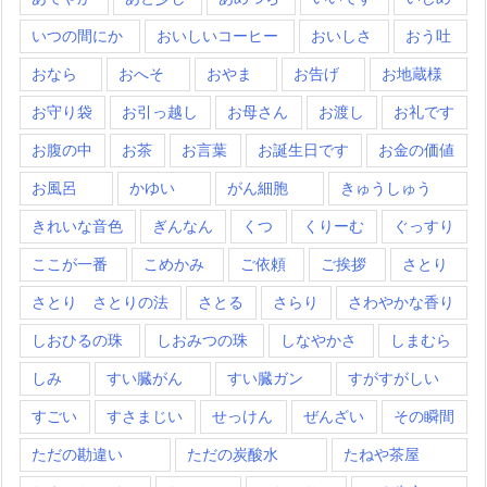
いつの間にか
おいしいコーヒー
おいしさ
おう吐
おなら
おへそ
おやま
お告げ
お地蔵様
お守り袋
お引っ越し
お母さん
お渡し
お礼です
お腹の中
お茶
お言葉
お誕生日です
お金の価値
お風呂
かゆい
がん細胞
きゅうしゅう
きれいな音色
ぎんなん
くつ
くりーむ
ぐっすり
ここが一番
こめかみ
ご依頼
ご挨拶
さとり
さとり さとりの法
さとる
さらり
さわやかな香り
しおひるの珠
しおみつの珠
しなやかさ
しまむら
しみ
すい臓がん
すい臓ガン
すがすがしい
すごい
すさまじい
せっけん
ぜんざい
その瞬間
ただの勘違い
ただの炭酸水
たねや茶屋