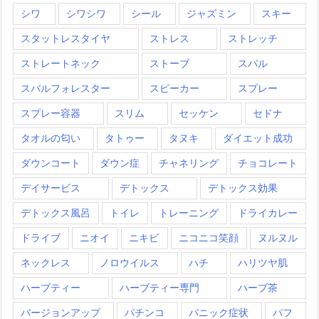
シワ
シワシワ
シール
ジャズミン
スキー
スタットレスタイヤ
ストレス
ストレッチ
ストレートネック
ストーブ
スバル
スバルフォレスター
スピーカー
スプレー
スプレー容器
スリム
セッケン
セドナ
タオルの匂い
タトゥー
タヌキ
ダイエット成功
ダウンコート
ダウン症
チャネリング
チョコレート
デイサービス
デトックス
デトックス効果
デトックス風呂
トイレ
トレーニング
ドライカレー
ドライブ
ニオイ
ニキビ
ニコニコ笑顔
ヌルヌル
ネックレス
ノロウイルス
ハチ
ハリツヤ肌
ハーブティー
ハーブティー専門
ハーブ茶
バージョンアップ
パチンコ
パニック症状
パフ