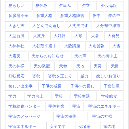
夏らしい
夏休み
夕涼み
夕立
外反母趾
多臓器不全
多重人格
多重人格障害
夜中
夢の中
大きな声
大どんでん返し
大丈夫です
大分県中津市
大型台風
大変身
大好評
大寒
大暑
大発見
大神神社
大谷翔平選手
大阪講座
大雨警報
大雪
大震災
天からのお知らせ
天の声
天の御中主
天の神様
天の采配
天命
天地
天災
天目
好転反応
姿勢
姿勢を正しく
威力
嬉しいお便り
嬉しい出来事
子供の成長
子供への脅し
子宮筋腫
学力
学力向上
学校
学校生活
学校給食
学校給食センター
宇佐神宮
宇宙
宇宙のエネルギー
宇宙のメッセージ
宇宙の法則
宇宙の神様
宇宙エネルギー
安全です
安堵感
家の場