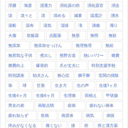
浮腫
海彦
浸透力
消化器の癌
消化器官
消去
涙
淡々と
清
清める
減量
温度計
湧水
湯船
湿布
湿気
湿疹
滝
潰瘍
濁り
火傷
炊飯器
点眼薬
無形
無明
無欲
無添加
無添加せっけん
無理無理
無給
無邪気な子供
煮出し
熊野古道
熱いパワー
燃費
燃費向上
爆発的
爪が丈夫に
特別支援学校
特別講座
狛犬さん
狭心症
獅子舞
玄関の掃除
珠
球
甘酒
生き方
生の声
生後1ヶ月
生後4ヶ月
生後6ヶ月
生理痛
田植え
甲状腺
男女の差
画龍点睛
疫病
疲れない身体
疲れ知らず
疾病
病原体
病気
病状
痒みがなくなる
痛くない
痰
癌
癌と漢方薬