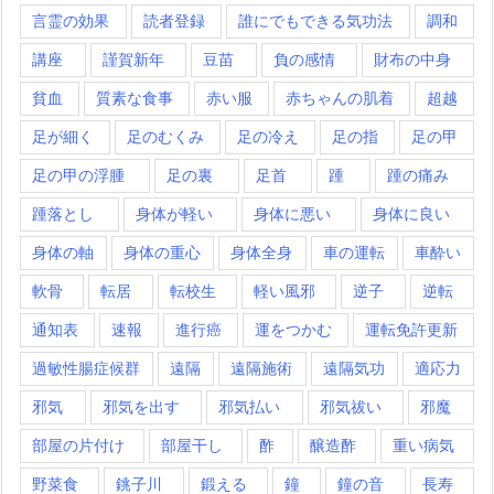
言霊の効果
読者登録
誰にでもできる気功法
調和
講座
謹賀新年
豆苗
負の感情
財布の中身
貧血
質素な食事
赤い服
赤ちゃんの肌着
超越
足が細く
足のむくみ
足の冷え
足の指
足の甲
足の甲の浮腫
足の裏
足首
踵
踵の痛み
踵落とし
身体が軽い
身体に悪い
身体に良い
身体の軸
身体の重心
身体全身
車の運転
車酔い
軟骨
転居
転校生
軽い風邪
逆子
逆転
通知表
速報
進行癌
運をつかむ
運転免許更新
過敏性腸症候群
遠隔
遠隔施術
遠隔気功
適応力
邪気
邪気を出す
邪気払い
邪気祓い
邪魔
部屋の片付け
部屋干し
酢
醸造酢
重い病気
野菜食
銚子川
鍛える
鐘
鐘の音
長寿