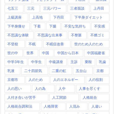
七五三
三元
三元パワー
三者面談
上丹田
上級講座
上高地
下丹田
下半身ダイエット
下半身痩せ
下着
下腿
不安な気持ち
不安感
不思議な体験
不思議な出来事
不整脈
不燃ゴミ
不登校
不眠
不眠症改善
世のため人のため
世の中
世界
中国
中国から日本
中国福建省
中学3年生
中学生
中級講座
主訴
乗鞍
乳歯
乳液
二十四節気
二重の虹
五台山
京都
京都市
人のため
人のエネルギー
人の役割
人の思い
人の為
人中
人事を尽くす
人付き合いが苦手
人工関節
人格統合
人格統合調和法
人格障害
人混み
人違い