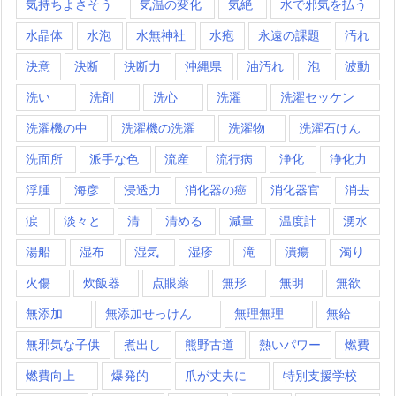
気持ちよさそう
気温の変化
気絶
水で邪気を払う
水晶体
水泡
水無神社
水疱
永遠の課題
汚れ
決意
決断
決断力
沖縄県
油汚れ
泡
波動
洗い
洗剤
洗心
洗濯
洗濯セッケン
洗濯機の中
洗濯機の洗濯
洗濯物
洗濯石けん
洗面所
派手な色
流産
流行病
浄化
浄化力
浮腫
海彦
浸透力
消化器の癌
消化器官
消去
涙
淡々と
清
清める
減量
温度計
湧水
湯船
湿布
湿気
湿疹
滝
潰瘍
濁り
火傷
炊飯器
点眼薬
無形
無明
無欲
無添加
無添加せっけん
無理無理
無給
無邪気な子供
煮出し
熊野古道
熱いパワー
燃費
燃費向上
爆発的
爪が丈夫に
特別支援学校