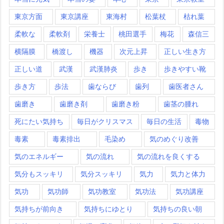
東京方面
東京講座
東海村
松葉杖
枯れ葉
柔軟な
柔軟剤
栄養士
桃田選手
梅花
森信三
横隔膜
橋渡し
機器
次元上昇
正しい生き方
正しい道
武漢
武漢肺炎
歩き
歩きやすい靴
歩き方
歩法
歯ならび
歯列
歯医者さん
歯磨き
歯磨き剤
歯磨き粉
歯茎の腫れ
死にたい気持ち
毎日がクリスマス
毎日の生活
毒物
毒素
毒素排出
毛染め
気のめぐり改善
気のエネルギー
気の流れ
気の流れを良くする
気分もスッキリ
気分スッキリ
気力
気力と体力
気功
気功師
気功教室
気功法
気功講座
気持ちが前向き
気持ちにゆとり
気持ちの良い朝