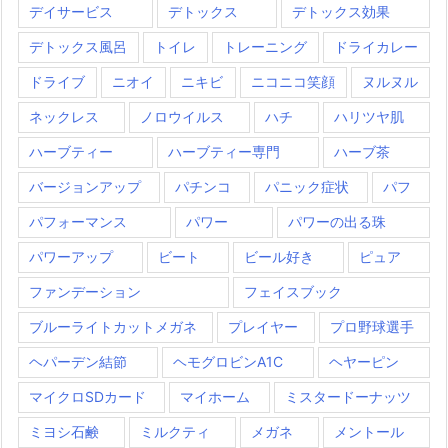
デイサービス
デトックス
デトックス効果
デトックス風呂
トイレ
トレーニング
ドライカレー
ドライブ
ニオイ
ニキビ
ニコニコ笑顔
ヌルヌル
ネックレス
ノロウイルス
ハチ
ハリツヤ肌
ハーブティー
ハーブティー専門
ハーブ茶
バージョンアップ
パチンコ
パニック症状
パフ
パフォーマンス
パワー
パワーの出る珠
パワーアップ
ビート
ビール好き
ピュア
ファンデーション
フェイスブック
ブルーライトカットメガネ
プレイヤー
プロ野球選手
ヘパーデン結節
ヘモグロビンA1C
ヘヤーピン
マイクロSDカード
マイホーム
ミスタードーナッツ
ミヨシ石鹸
ミルクティ
メガネ
メントール