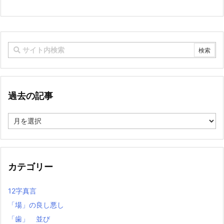
過去の記事
過
去
の
記
事
カテゴリー
12字真言
「場」の良し悪し
「歯」 並び