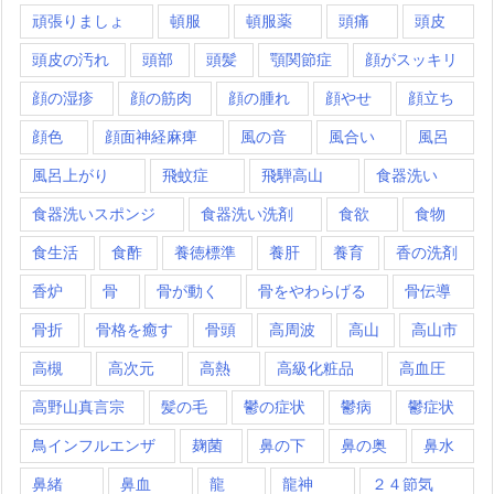
頑張りましょ
頓服
頓服薬
頭痛
頭皮
頭皮の汚れ
頭部
頭髪
顎関節症
顔がスッキリ
顔の湿疹
顔の筋肉
顔の腫れ
顔やせ
顔立ち
顔色
顔面神経麻痺
風の音
風合い
風呂
風呂上がり
飛蚊症
飛騨高山
食器洗い
食器洗いスポンジ
食器洗い洗剤
食欲
食物
食生活
食酢
養徳標準
養肝
養育
香の洗剤
香炉
骨
骨が動く
骨をやわらげる
骨伝導
骨折
骨格を癒す
骨頭
高周波
高山
高山市
高槻
高次元
高熱
高級化粧品
高血圧
高野山真言宗
髪の毛
鬱の症状
鬱病
鬱症状
鳥インフルエンザ
麹菌
鼻の下
鼻の奥
鼻水
鼻緒
鼻血
龍
龍神
２４節気