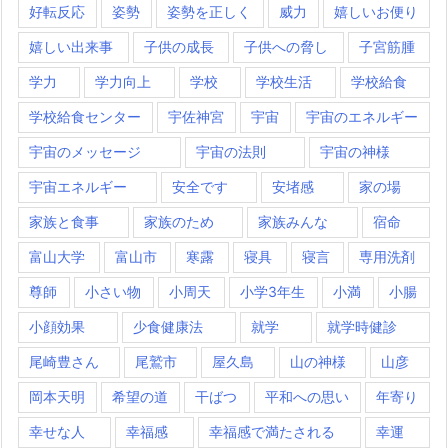
好転反応
姿勢
姿勢を正しく
威力
嬉しいお便り
嬉しい出来事
子供の成長
子供への脅し
子宮筋腫
学力
学力向上
学校
学校生活
学校給食
学校給食センター
宇佐神宮
宇宙
宇宙のエネルギー
宇宙のメッセージ
宇宙の法則
宇宙の神様
宇宙エネルギー
安全です
安堵感
家の場
家族と食事
家族のため
家族みんな
宿命
富山大学
富山市
寒露
寝具
寝言
専用洗剤
尊師
小さい物
小周天
小学3年生
小満
小腸
小顔効果
少食健康法
就学
就学時健診
尾崎豊さん
尾鷲市
屋久島
山の神様
山彦
岡本天明
希望の道
干ばつ
平和への思い
年寄り
幸せな人
幸福感
幸福感で満たされる
幸運