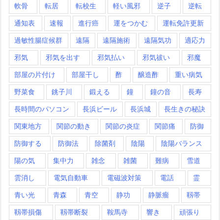
軟骨
転居
転校生
軽い風邪
逆子
逆転
通知表
速報
進行癌
運をつかむ
運転免許更新
過敏性腸症候群
遠隔
遠隔施術
遠隔気功
適応力
邪気
邪気を出す
邪気払い
邪気祓い
邪魔
部屋の片付け
部屋干し
酢
醸造酢
重い病気
野菜食
銚子川
鍛える
鐘
鐘の音
長寿
長時間のパソコン
長浜ビール
長浜城
長生きの秘訣
関東地方
関節の動き
関節の炎症
関節痛
防御
防御する
防御法
除菌剤
陰陽
陰陽バランス
陽の気
集中力
雑念
雑菌
難病
雪道
雲消し
電気自動車
電磁波対策
電話
霊
青い光
青森
青空
静功
静脈瘤
靱帯
靱帯損傷
靱帯断裂
鞍馬寺
響き
頑張り