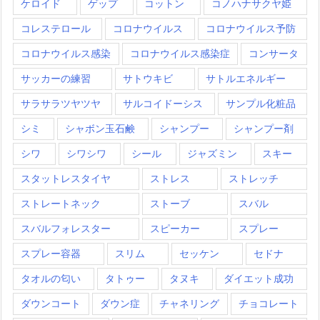
ケロイド
ゲップ
コットン
コノハナサクヤ姫
コレステロール
コロナウイルス
コロナウイルス予防
コロナウイルス感染
コロナウイルス感染症
コンサータ
サッカーの練習
サトウキビ
サトルエネルギー
サラサラツヤツヤ
サルコイドーシス
サンプル化粧品
シミ
シャボン玉石鹸
シャンプー
シャンプー剤
シワ
シワシワ
シール
ジャズミン
スキー
スタットレスタイヤ
ストレス
ストレッチ
ストレートネック
ストーブ
スバル
スバルフォレスター
スピーカー
スプレー
スプレー容器
スリム
セッケン
セドナ
タオルの匂い
タトゥー
タヌキ
ダイエット成功
ダウンコート
ダウン症
チャネリング
チョコレート