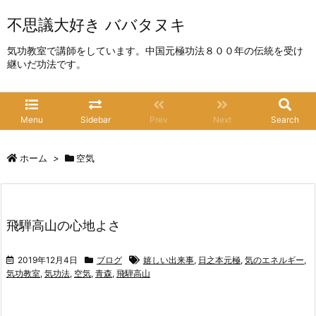
不思議大好き ババタヌキ
気功教室で講師をしています。中国元極功法８００年の伝統を受け
継いだ功法です。
Menu
Sidebar
Prev
Next
Search
ホーム
>
空気
飛騨高山の心地よさ
2019年12月4日
ブログ
嬉しい出来事
,
日之本元極
,
気のエネルギー
,
気功教室
,
気功法
,
空気
,
青森
,
飛騨高山