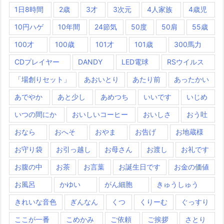
1日8時間
2歳
3才
3次元
4人家族
4歳児
10円ハゲ
10年間
24節気
50度
50肩
55歳
100才
100歳
101才
101歳
300馬力
CDプレイヤー
DANDY
LED電球
RSウイルス
「場創りセット」
あおいとり
あたり前
あったかい
あでやか
あと少し
あめつち
いいです
いじめ
いつの間にか
おいしいコーヒー
おいしさ
おう吐
おなら
おへそ
おやま
お告げ
お地蔵様
お守り袋
お引っ越し
お母さん
お渡し
お礼です
お腹の中
お茶
お言葉
お誕生日です
お金の価値
お風呂
かゆい
がん細胞
きゅうしゅう
きれいな音色
ぎんなん
くつ
くりーむ
ぐっすり
ここが一番
こめかみ
ご依頼
ご挨拶
さとり