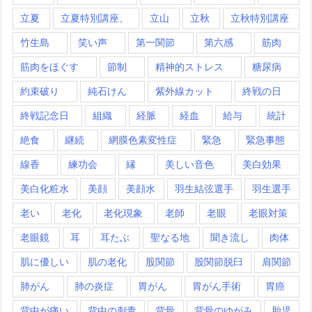
立夏
立夏特別講座、
立山
立秋
立秋特別講座
竹生島
笑い声
第一関節
第六感
筋肉
筋肉をほぐす
節制
精神的ストレス
糖尿病
約束破り
純石けん
紫外線カット
終戦の日
終戦記念日
組織
経脈
経血
給与
統計
絶食
継続
網膜色素変性症
緊急
緊急事態
線香
練功会
縁
美しい音色
美白効果
美白化粧水
美顔
美顔水
羽生結弦選手
羽生選手
老い
老化
老化現象
老師
老眼
老眼対策
老眼鏡
耳
耳たぶ
聖なる地
聞き流し
肉体
肌に優しい
肌の老化
股関節
股関節脱臼
肩関節
肺がん
肺の炎症
胃がん
胃がん手術
胃癌
背中が痛い
背中の刺青
背骨
背骨のゆがみ
胎児