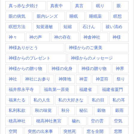
真っ赤な夕焼け
真夜中
真言
眠り
眼
眼の病気
眼内レンズ
睡眠
睡眠薬
瞑想
瞑想方法
知覚過敏
短縮
石けん
祓い清め
神々
神の声
神の存在
神倉神社
神様
神様ありがとう
神様からのご褒美
神様からのプレゼント
神様からのメッセージ
神様からの贈り物
神様の化身
神様の贈り物
神界
神社
神社にお参り
神降地
神霊
神霊符
祭り
福井県永平寺
福島第一原発
福建省
福建省厦門
福来たる
私の人生
私の大好きな
私の目
私の耳
私利私欲
秋の味覚
秋分
秘伝
穀物
穀雨
穂高神社
穂高神社奥宮
穢れ
空の雲
空気
空間
突然の出来事
突然死
窓を全開
窓際