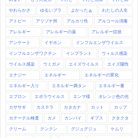
やわらかさ
ゆるいブラ
よかったぁ
わたしの人生
アトピー
アリゾナ州
アルカリ性
アルコール消毒
アレルギー
アレルギーの薬
アレルギー症状
アンケート
イヤホン
インフルエンザウイルス
インフルエンザワクチン
インプラント
ウィルス感染
ウイルス感染
ウミガメ
エイズウイルス
エイズ陽性
エナジー
エネルギー
エネルギーの変化
エネルギー入り
エネルギー満タン
エネルギー量
エプロン
エボラウイルス
エンマ様
オレンジ色の光
カササギ
カステラ
カタカナ
カット
カップ
カテーテル検査
カメ
カンパイ
ギブス
クタクタ
クリーム
クンクン
グジュグジュ
ケムリ