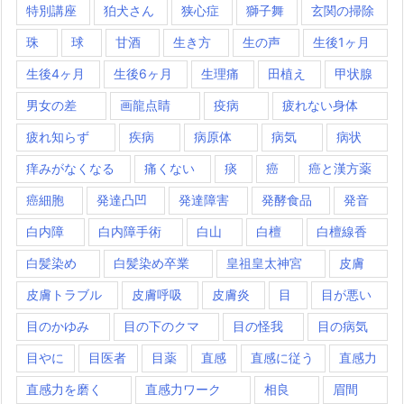
特別講座
狛犬さん
狭心症
獅子舞
玄関の掃除
珠
球
甘酒
生き方
生の声
生後1ヶ月
生後4ヶ月
生後6ヶ月
生理痛
田植え
甲状腺
男女の差
画龍点睛
疫病
疲れない身体
疲れ知らず
疾病
病原体
病気
病状
痒みがなくなる
痛くない
痰
癌
癌と漢方薬
癌細胞
発達凸凹
発達障害
発酵食品
発音
白内障
白内障手術
白山
白檀
白檀線香
白髪染め
白髪染め卒業
皇祖皇太神宮
皮膚
皮膚トラブル
皮膚呼吸
皮膚炎
目
目が悪い
目のかゆみ
目の下のクマ
目の怪我
目の病気
目やに
目医者
目薬
直感
直感に従う
直感力
直感力を磨く
直感力ワーク
相良
眉間