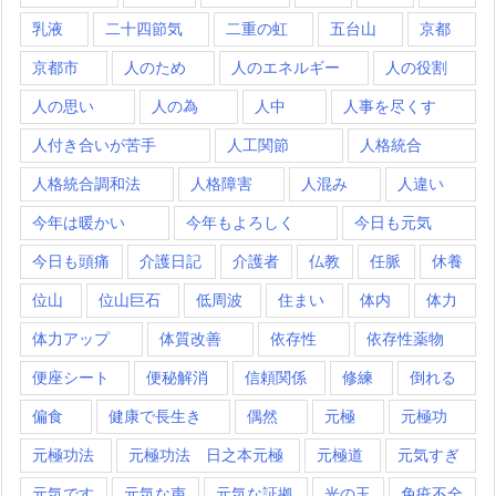
乳液
二十四節気
二重の虹
五台山
京都
京都市
人のため
人のエネルギー
人の役割
人の思い
人の為
人中
人事を尽くす
人付き合いが苦手
人工関節
人格統合
人格統合調和法
人格障害
人混み
人違い
今年は暖かい
今年もよろしく
今日も元気
今日も頭痛
介護日記
介護者
仏教
任脈
休養
位山
位山巨石
低周波
住まい
体内
体力
体力アップ
体質改善
依存性
依存性薬物
便座シート
便秘解消
信頼関係
修練
倒れる
偏食
健康で長生き
偶然
元極
元極功
元極功法
元極功法 日之本元極
元極道
元気すぎ
元気です
元気な声
元気な証拠
光の玉
免疫不全