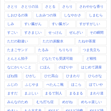
さとり さとりの法
さとる
さらり
さわやかな香り
しおひるの珠
しおみつの珠
しなやかさ
しまむら
しみ
すい臓がん
すい臓ガン
すがすがしい
すごい
すさまじい
せっけん
ぜんざい
その瞬間
ただの勘違い
ただの炭酸水
たねや茶屋
たまごサンド
たるみ
ちりちり
つま先立ち
とんとん拍子
どなたでも受講可能
ど根性
なにかいいこと
にほん
のぼりや
はじめて講座
ばね指
ひがし
ひだ高山
ひまわり
ひらがな
ふじの
ふじやま
ぺたんこ靴
ほこら
ほていや
ますだ
まぶしい
まるで別人
まるまる
まわり道
みんなのため
むち打ち症
めがね
めちゃ楽しい
めまい
もう大丈夫
やけど
やけど治療
やけど跡