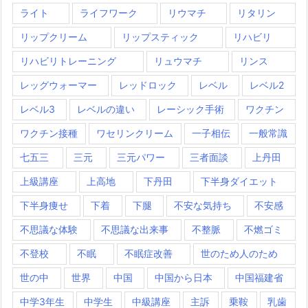
ライト
ライフワーク
リウマチ
リタリン
リップクリーム
リップスティック
リハビリ
リハビリトレーニング
リュウマチ
リンス
レッグウォーマー
レッドロック
レベル
レベル2
レベル3
レベルの違い
レーシック手術
ワクチン
ワクチン接種
ワセリンクリーム
一子相伝
一般常識
七五三
三元
三元パワー
三者面談
上丹田
上級講座
上高地
下丹田
下半身ダイエット
下半身痩せ
下着
下腿
不安な気持ち
不安感
不思議な体験
不思議な出来事
不整脈
不燃ゴミ
不登校
不眠
不眠症改善
世のため人のため
世の中
世界
中国
中国から日本
中国福建省
中学3年生
中学生
中級講座
主訴
乗鞍
乳歯