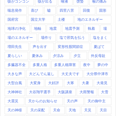
咳がコンコン
咳が出る
唾液
啓蟄
喉の痛み
喘息発作
喜び
嘘
四苦八苦
回復
固形
国府宮
国立大学
土楼
地のエネルギー
地球の浄化
地軸
地震
地震予測
執着
場
場のエネルギー
場作り
塩で邪気を払う
塩をまく
増田先生
声を出す
変形性股関節症
夏ばて
夏らしい
夏休み
夕涼み
夕立
外反母趾
多臓器不全
多重人格
多重人格障害
夜中
夢の中
大きな声
大どんでん返し
大丈夫です
大分県中津市
大型台風
大変身
大好評
大寒
大暑
大発見
大神神社
大谷翔平選手
大阪講座
大雨警報
大雪
大震災
天からのお知らせ
天の声
天の御中主
天の神様
天の采配
天命
天地
天災
天目