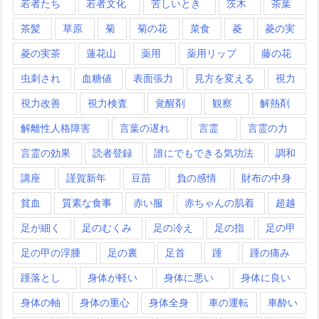
若者たち
若者文化
苦しいとき
茨木
茶葉
茶髪
草原
菊
菊の花
菜食
菱
菱の実
菱の実茶
蓮花山
薬用
薬用リップ
藤の花
虫刺され
血糖値
表面張力
見方を変える
視力
視力改善
視力検査
覚醒剤
観察
解熱剤
解離性人格障害
言葉の遅れ
言霊
言霊の力
言霊の効果
読者登録
誰にでもできる気功法
調和
講座
謹賀新年
豆苗
負の感情
財布の中身
貧血
質素な食事
赤い服
赤ちゃんの肌着
超越
足が細く
足のむくみ
足の冷え
足の指
足の甲
足の甲の浮腫
足の裏
足首
踵
踵の痛み
踵落とし
身体が軽い
身体に悪い
身体に良い
身体の軸
身体の重心
身体全身
車の運転
車酔い