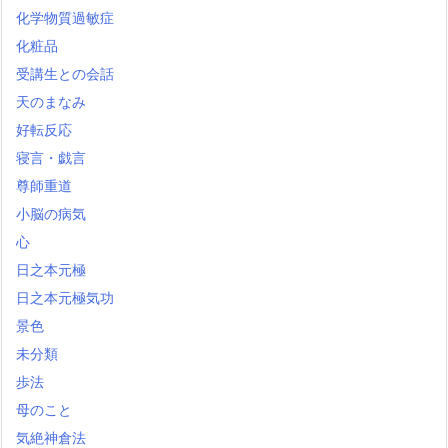
化学物質過敏症
化粧品
受講生との会話
天のまなみ
好転反応
寝言・戯言
尊師重道
小脳の病気
心
日之本元極
日之本元極気功
景色
未分類
歩法
母のこと
気絶神倉法