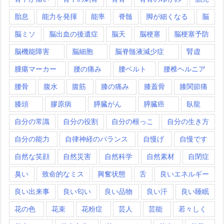
胎息
能力を発揮
能率
脊髄
脚が細くなる
脳
脳ミソ
脳出血の後遺症
脳天
脳梗塞
脳梗塞予防
脳機能障害
脳細胞
脳脊髄液減少症
腎虚
腫瘍マーカー
腰の痛み
腰ベルト
腰椎ヘルニア
腰骨
腹水
腹筋
膝の痛み
膝蓋骨
膝関節痛
膝頭
膠原病
膵臓がん
膵臓癌
臥龍
自分の常識
自分の役割
自分の根っこ
自分の生き方
自分の能力
自律神経のバランス
自慢げ
自慢です
自然な笑顔
自然災害
自然科学
自然素材
自閉症
臭い
致命的なミス
興奮状態
舌
良いエネルギー
良い出来事
良い匂い
良い品物
良い汗
良い睡眠
花の色
花束
花粉症
芸人
芸能
若々しく