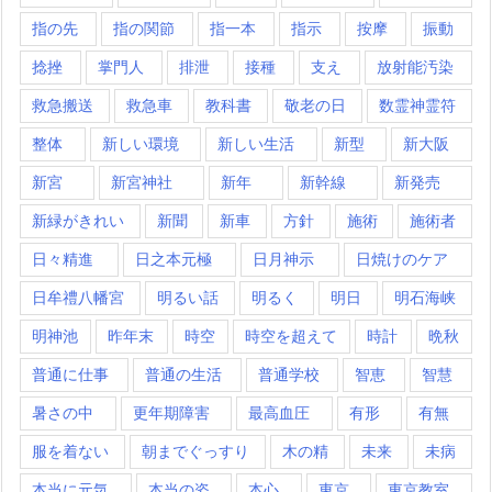
指の先
指の関節
指一本
指示
按摩
振動
捻挫
掌門人
排泄
接種
支え
放射能汚染
救急搬送
救急車
教科書
敬老の日
数霊神霊符
整体
新しい環境
新しい生活
新型
新大阪
新宮
新宮神社
新年
新幹線
新発売
新緑がきれい
新聞
新車
方針
施術
施術者
日々精進
日之本元極
日月神示
日焼けのケア
日牟禮八幡宮
明るい話
明るく
明日
明石海峡
明神池
昨年末
時空
時空を超えて
時計
晩秋
普通に仕事
普通の生活
普通学校
智恵
智慧
暑さの中
更年期障害
最高血圧
有形
有無
服を着ない
朝までぐっすり
木の精
未来
未病
本当に元気
本当の姿
本心
東京
東京教室