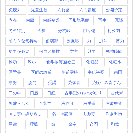
免疫力
児童生徒
入れ歯
入門講座
公開予定
内在
内臓
内部被爆
円形脱毛症
再生
冗談
冬至特別
冷夏
分杭峠
切り傷
初公開
前向きな気持ち
前腕部
副反応
力
加熱
努力
努力が必要
努力と根性
労宮
効力
勉強時間
動功
匂い
化学物質過敏症
化粧品
化粧水
医学書
医師の診断
午前零時
半信半疑
南国
原発
厦門
受講
受講者
受験生の皆さん
口の中
口唇
口紅
古事記のものがたり
古代米
可愛らしく
可能性
右回り
右手首
右肩甲骨
同じ事の繰り返し
名古屋講座
向源寺
吹き出物
呂律
呼吸
命
命令
命門
和裁