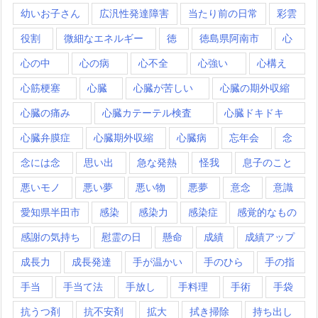
幼いお子さん
広汎性発達障害
当たり前の日常
彩雲
役割
微細なエネルギー
徳
徳島県阿南市
心
心の中
心の病
心不全
心強い
心構え
心筋梗塞
心臓
心臓が苦しい
心臓の期外収縮
心臓の痛み
心臓カテーテル検査
心臓ドキドキ
心臓弁膜症
心臓期外収縮
心臓病
忘年会
念
念には念
思い出
急な発熱
怪我
息子のこと
悪いモノ
悪い夢
悪い物
悪夢
意念
意識
愛知県半田市
感染
感染力
感染症
感覚的なもの
感謝の気持ち
慰霊の日
懸命
成績
成績アップ
成長力
成長発達
手が温かい
手のひら
手の指
手当
手当て法
手放し
手料理
手術
手袋
抗うつ剤
抗不安剤
拡大
拭き掃除
持ち出し